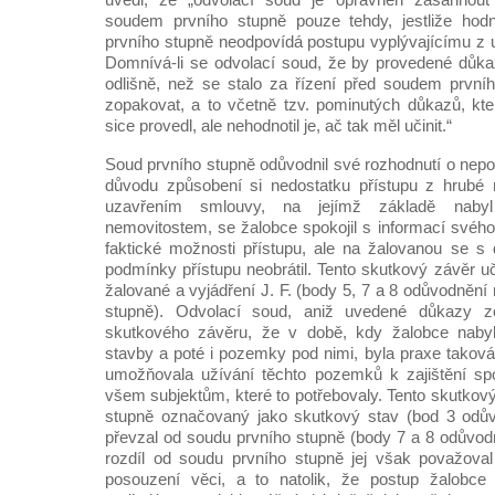
soudem prvního stupně pouze tehdy, jestliže ho
prvního stupně neodpovídá postupu vyplývajícímu z u
Domnívá-li se odvolací soud, že by provedené důk
odlišně, než se stalo za řízení před soudem prvníh
zopakovat, a to včetně tzv. pominutých důkazů, kt
sice provedl, ale nehodnotil je, ač tak měl učinit.“
Soud prvního stupně odůvodnil své rozhodnutí o nepo
důvodu způsobení si nedostatku přístupu z hrubé n
uzavřením smlouvy, na jejímž základě nabyl
nemovitostem, se žalobce spokojil s informací svéh
faktické možnosti přístupu, ale na žalovanou se 
podmínky přístupu neobrátil. Tento skutkový závěr uč
žalované a vyjádření J. F. (body 5, 7 a 8 odůvodněn
stupně). Odvolací soud, aniž uvedené důkazy z
skutkového závěru, že v době, kdy žalobce nabyl 
stavby a poté i pozemky pod nimi, byla praxe taková
umožňovala užívání těchto pozemků k zajištění spoj
všem subjektům, které to potřebovaly. Tento skutkov
stupně označovaný jako skutkový stav (bod 3 odův
převzal od soudu prvního stupně (body 7 a 8 odůvod
rozdíl od soudu prvního stupně jej však považoval
posouzení věci, a to natolik, že postup žalobce