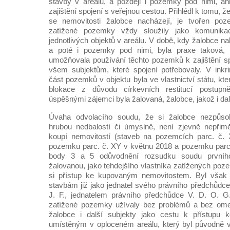
stavby v areálu, a později i pozemky pod nimi, an
zajištění spojení s veřejnou cestou. Přihlédl k tomu, 
se nemovitosti žalobce nacházejí, je tvořen poz
zatížené pozemky vždy sloužily jako komunikac
jednotlivých objektů v areálu. V době, kdy žalobce na
a poté i pozemky pod nimi, byla praxe taková, 
umožňovala používání těchto pozemků k zajištění spo
všem subjektům, které spojení potřebovaly. V ink
část pozemků v objektu byla ve vlastnictví státu, kte
blokace z důvodu církevních restitucí postup
úspěšnými zájemci byla žalovaná, žalobce, jakož i dal
Úvaha odvolacího soudu, že si žalobce nezpůsobi
hrubou nedbalostí či úmyslně, není zjevně nepřim
koupí nemovitostí (staveb na pozemcích parc. č.
pozemku parc. č. XY v květnu 2018 a pozemku parc.
body 3 a 5 odůvodnění rozsudku soudu prvního
žalovanou, jako tehdejšího vlastníka zatížených poz
si přístup ke kupovaným nemovitostem. Byl však o
stavbám již jako jednatel svého právního předchůdc
J. F., jednatelem právního předchůdce V. D. O. G
zatížené pozemky užívaly bez problémů a bez ome
žalobce i další subjekty jako cestu k přístupu
umístěným v oploceném areálu, který byl původně ve 