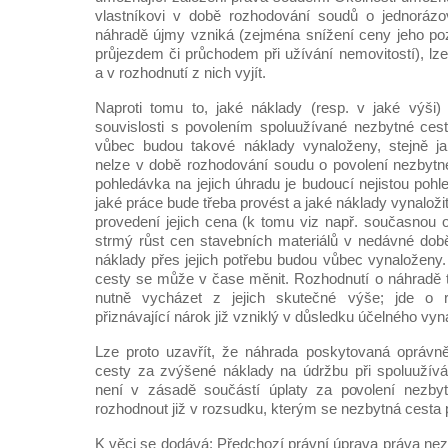
vlastníkovi v době rozhodování soudů o jednorázo
náhradě újmy vzniká (zejména snížení ceny jeho po
průjezdem či průchodem při užívání nemovitostí), lze o
a v rozhodnutí z nich vyjít.
Naproti tomu to, jaké náklady (resp. v jaké výši)
souvislosti s povolením spoluužívané nezbytné cest
vůbec budou takové náklady vynaloženy, stejně ja
nelze v době rozhodování soudu o povolení nezbytné 
pohledávka na jejich úhradu je budoucí nejistou pohle
jaké práce bude třeba provést a jaké náklady vynaložit
provedení jejich cena (k tomu viz např. současnou 
strmý růst cen stavebních materiálů v nedávné dob
náklady přes jejich potřebu budou vůbec vynaloženy.
cesty se může v čase měnit. Rozhodnutí o náhradě 
nutně vycházet z jejich skutečné výše; jde o ro
přiznávající nárok již vzniklý v důsledku účelného vyn
Lze proto uzavřít, že náhrada poskytovaná opráv
cesty za zvýšené náklady na údržbu při spoluužívá
není v zásadě součástí úplaty za povolení nezby
rozhodnout již v rozsudku, kterým se nezbytná cesta 
K věci se dodává: Předchozí právní úprava práva nez