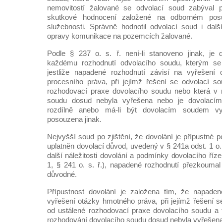
nemovitostí žalované se odvolací soud zabýval 
skutkové hodnocení založené na odborném pos
služebnosti. Správně hodnotil odvolací soud i dal
opravy komunikace na pozemcích žalované.
Podle § 237 o. s. ř. není-li stanoveno jinak, je d
každému rozhodnutí odvolacího soudu, kterým se 
jestliže napadené rozhodnutí závisí na vyřešení
procesního práva, při jejímž řešení se odvolací so
rozhodovací praxe dovolacího soudu nebo která v 
soudu dosud nebyla vyřešena nebo je dovolací
rozdílně anebo má-li být dovolacím soudem vy
posouzena jinak.
Nejvyšší soud po zjištění, že dovolání je přípustné po
uplatněn dovolací důvod, uvedený v § 241a odst. 1 o. 
další náležitosti dovolání a podmínky dovolacího říz
1, § 241 o. s. ř.), napadené rozhodnutí přezkoumal a
důvodné.
Přípustnost dovolání je založena tím, že napaden
vyřešení otázky hmotného práva, při jejímž řešení s
od ustálené rozhodovací praxe dovolacího soudu a 
rozhodování dovolacího soudu dosud nebyla vyřešena