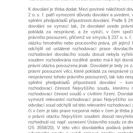
K dovolání je třeba dodat: Mezi povinné náležitosti do
2 o. s. ř. patří vymezení důvodu dovolání a uvedení, 
splnění předpokladů přípustnosti dovolání. Podle § 24
dovolání se vymezí tak, že dovolatel uvede právní
pokládá za nesprávné, a že vyloží, v čem spočí
právního posouzení, přičemž ve smyslu § 237 o. s. ř.
otázku hmotného nebo procesního práva, při jejímž 
odchýlil od ustálené rozhodovací praxe dovolací
rozhodování dovolacího soudu dosud nebyla vyřeš
soudem rozhodována rozdílně anebo má-li být dov
právní otázka posouzena jinak. Dovolatel je tedy ze 
právní posouzení věci, které pokládá za nesprávné (
nesprávnost tohoto právního posouzení), tak tuto ne
splnění předpokladů přípustnosti dovolání – kon
rozhodovací činností Nejvyššího soudu, kterému n
rozhodovací činnost soudů v civilním řízení. Dovolat
vymezit relevantní rozhodovací praxi Nejvyššího s
odvolací soud odchýlil od této relevantní rozhodovac
či v čem je tato praxe rozporná nebo v čem je třeba j
o právní otázku Nejvyšším soudem dosud nevyřeše
rozhodnutí viz např. usnesení Ústavního soudu ze dne 
ÚS 3558/20). V této věci dovolatelka podává pole