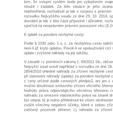
tom, že vstupní systém bude jen vylepšením maje
sloužit i žadateli. Za této situace je jeho úvah
nepřiměřená; rozhodnutí je tak v rozporu s právní
rozsudku Nejvyššího soudu ze dne 29. 10. 2014, sp
dovolání je tak v této části přípustné i důvodné, roz
spočívá na nesprávném právním posouzení věci (§ 241a
K úplatě za povolení nezbytné cesty:
Podle § 1030 odst. 1 o. z. za nezbytnou cestu náleží
není-li již kryto úplatou. Povolí-li se spoluužívání ci
úplata i zvýšené náklady na její údržbu.
V zásadě i v poměrech zákona č. 89/2012 Sb., občans
Nejvyšší soud uvedl například v rozsudku ze dne 28.
2854/2010 ohledně náhrady za zřízení nezbytné cesty
při stanovení náhrady (úplaty) za povolení nezbytné 
z ceny určené podle cenových předpisů, ani jen z 
možno dosáhnout smluvního zřízení věcného břemene. 
hodnotu práva odpovídajícího věcnému břemenu ce
náhradu za omezení vlastnického práva na straně dr
být stejná; b) je nutno přihlédnout ke všem okolnoste
zvážit všechny negativní účinky, které s sebou zří
zatížený pozemek přinese; c) náhrada za zřízení