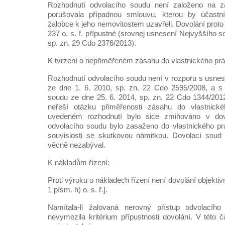
Rozhodnutí odvolacího soudu není založeno na z
porušovala případnou smlouvu, kterou by účastníc
žalobce k jeho nemovitostem uzavřeli. Dovolání proto 
237 o. s. ř. přípustné (srovnej usnesení Nejvyššího s
sp. zn. 29 Cdo 2376/2013).
K tvrzení o nepřiměřeném zásahu do vlastnického prá
Rozhodnutí odvolacího soudu není v rozporu s usne
ze dne 1. 6. 2010, sp. zn. 22 Cdo 2595/2008, a 
soudu ze dne 25. 6. 2014, sp. zn. 22 Cdo 1344/2012
neřeší otázku přiměřenosti zásahu do vlastnick
uvedeném rozhodnutí bylo sice zmiňováno v dov
odvolacího soudu bylo zasaženo do vlastnického pr
souvislosti se skutkovou námitkou. Dovolací soud 
věcně nezabýval.
K nákladům řízení:
Proti výroku o nákladech řízení není dovolání objektiv
1 písm. h) o. s. ř.].
Namítala-li žalovaná nerovný přístup odvolacíh
nevymezila kritérium přípustnosti dovolání. V této č