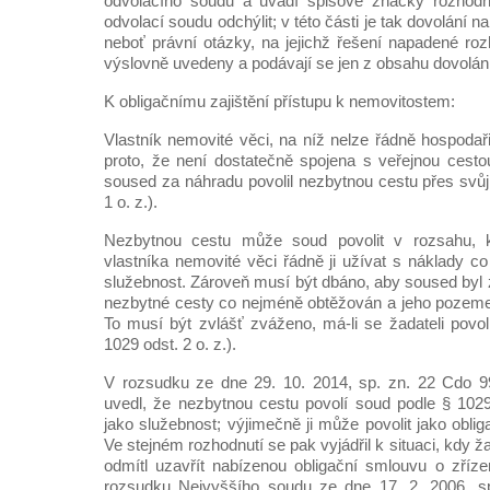
odvolacího soudu a uvádí spisové značky rozhodn
odvolací soudu odchýlit; v této části je tak dovolání na
neboť právní otázky, na jejichž řešení napadené roz
výslovně uvedeny a podávají se jen z obsahu dovolán
K obligačnímu zajištění přístupu k nemovitostem:
Vlastník nemovité věci, na níž nelze řádně hospodařit
proto, že není dostatečně spojena s veřejnou cest
soused za náhradu povolil nezbytnou cestu přes svů
1 o. z.).
Nezbytnou cestu může soud povolit v rozsahu, k
vlastníka nemovité věci řádně ji užívat s náklady co
služebnost. Zároveň musí být dbáno, aby soused byl
nezbytné cesty co nejméně obtěžován a jeho pozem
To musí být zvlášť zváženo, má-li se žadateli povol
1029 odst. 2 o. z.).
V rozsudku ze dne 29. 10. 2014, sp. zn. 22 Cdo 9
uvedl, že nezbytnou cestu povolí soud podle § 1029 
jako služebnost; výjimečně ji může povolit jako obli
Ve stejném rozhodnutí se pak vyjádřil k situaci, kdy 
odmítl uzavřít nabízenou obligační smlouvu o zřízen
rozsudku Nejvyššího soudu ze dne 17. 2. 2006, s