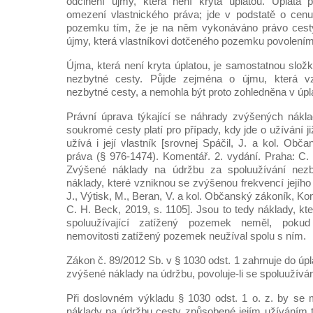
odčinění újmy, která není kryta úplatou. Úplata 
omezení vlastnického práva; jde v podstatě o cenu
pozemku tím, že je na něm vykonáváno právo cest
újmy, která vlastníkovi dotčeného pozemku povolením
Újma, která není kryta úplatou, je samostatnou slož
nezbytné cesty. Půjde zejména o újmu, která v
nezbytné cesty, a nemohla být proto zohledněna v úpl
Právní úprava týkající se náhrady zvýšených nákla
soukromé cesty platí pro případy, kdy jde o užívání již
užívá i její vlastník [srovnej Spáčil, J. a kol. Obč
práva (§ 976-1474). Komentář. 2. vydání. Praha: C. 
Zvýšené náklady na údržbu za spoluužívání nezby
náklady, které vzniknou se zvýšenou frekvencí jejího 
J., Výtisk, M., Beran, V. a kol. Občanský zákoník, Ko
C. H. Beck, 2019, s. 1105]. Jsou to tedy náklady, k
spoluužívající zatížený pozemek neměl, pokud
nemovitosti zatížený pozemek neužíval spolu s ním.
Zákon č. 89/2012 Sb. v § 1030 odst. 1 zahrnuje do úpl
zvýšené náklady na údržbu, povoluje-li se spoluužívá
Při doslovném výkladu § 1030 odst. 1 o. z. by se 
náklady na údržbu cesty způsobené jejím užíváním 