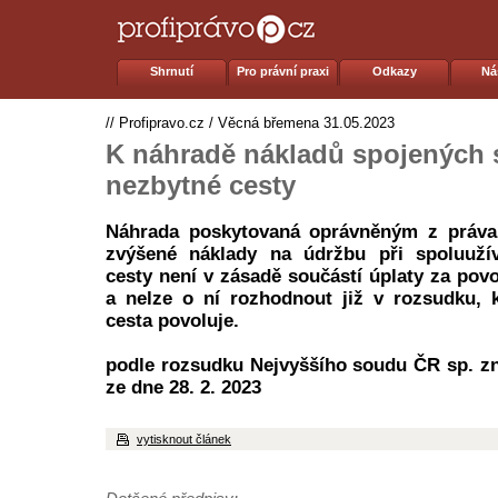
Shrnutí
Pro právní praxi
Odkazy
Ná
//
Profipravo.cz
/
Věcná břemena
31.05.2023
K náhradě nákladů spojených 
nezbytné cesty
Náhrada poskytovaná oprávněným z práva
zvýšené náklady na údržbu při spoluuží
cesty není v zásadě součástí úplaty za pov
a nelze o ní rozhodnout již v rozsudku, 
cesta povoluje.
podle rozsudku Nejvyššího soudu ČR sp. zn
ze dne 28. 2. 2023
vytisknout článek