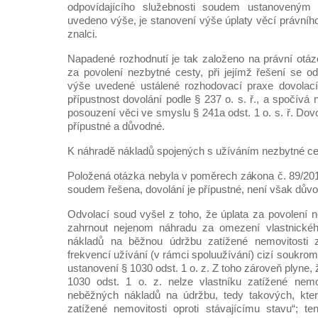
odpovídajícího služebnosti soudem ustanoveným 
uvedeno výše, je stanovení výše úplaty věcí právníh
znalci.
Napadené rozhodnutí je tak založeno na právní otáz
za povolení nezbytné cesty, při jejímž řešení se od
výše uvedené ustálené rozhodovací praxe dovolac
přípustnost dovolání podle § 237 o. s. ř., a spočív
posouzení věci ve smyslu § 241a odst. 1 o. s. ř. Dovol
přípustné a důvodné.
K náhradě nákladů spojených s užíváním nezbytné ce
Položená otázka nebyla v poměrech zákona č. 89/20
soudem řešena, dovolání je přípustné, není však dův
Odvolací soud vyšel z toho, že úplata za povolení 
zahrnout nejenom náhradu za omezení vlastnickéh
nákladů na běžnou údržbu zatížené nemovitosti
frekvencí užívání (v rámci spoluužívání) cizí soukrom
ustanovení § 1030 odst. 1 o. z. Z toho zároveň plyne,
1030 odst. 1 o. z. nelze vlastníku zatížené nemov
neběžných nákladů na údržbu, tedy takových, kter
zatížené nemovitosti oproti stávajícímu stavu“; te