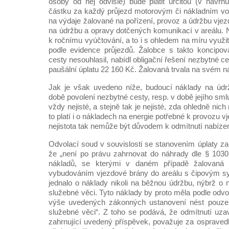
osoby od něj odvislé) bude platit určitou (v návr
částku za každý průjezd motorovým či nákladním voz
na výdaje žalované na pořízení, provoz a údržbu vje
na údržbu a opravy dotčených komunikací v areálu.
k ročnímu vyúčtování, a to i s ohledem na míru využ
podle evidence průjezdů. Žalobce s takto koncipo
cesty nesouhlasil, nabídl obligační řešení nezbytné c
paušální úplatu 22 160 Kč. Žalovaná trvala na svém n
Jak je však uvedeno níže, budoucí náklady na úd
době povolení nezbytné cesty, resp. v době jejího sml
vždy nejisté, a stejně tak je nejisté, zda ohledně ni
to platí i o nákladech na energie potřebné k provozu 
nejistota tak nemůže být důvodem k odmítnutí nabíze
Odvolací soud v souvislosti se stanovením úplaty za
že „není po právu zahrnovat do náhrady dle § 1030 
nákladů, se kterými v daném případě žalovaná p
vybudováním vjezdové brány do areálu s čipovým s
jednalo o náklady nikoli na běžnou údržbu, nýbrž o n
služebné věci. Tyto náklady by proto měla podle odv
výše uvedených zákonných ustanovení nést pouze 
služebné věci“. Z toho se podává, že odmítnutí uza
zahrnující uvedený příspěvek, považuje za ospravedl