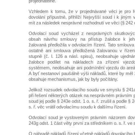
projednatelné.
Vzhledem k tomu, že v projednávané věci je pro ř
dovolání přípustné, přihlíží Nejvyšší soud i k jiným
mít za následek nesprávné rozhodnutí ve věci (§ 242 ods
Odvolací soud vycházel z nesprávných skutkovýc
obsah návrhu smlouvy na přístup žalobce k jeh
žalovaná předložila v odvolacím řízení. Tato smlouva (
ostatně ani smlouva předložená žalovanou v říze
stupně (č. l. 126 a násl. spisu), neobsahuje ujedn
žalobce podílet na nákladech za zřízení vjez
systémem, neobsahuje ani podmínění vjezdu do areá
A byť nestanoví paušálně výši nákladů, které by měl 
obsahuje mechanismus, jak by byly počítány.
Jelikož rozsudek odvolacího soudu ve smyslu § 241a 
při řešení některých otázek na nesprávném právním p
soud jej podle § 243e odst. 1 o. s. ř. zrušil a podle § 
s. ř. věc vrátil odvolacímu soudu k dalšímu řízení.
Odvolací soud je vysloveným právním názorem dov
243g odst. 1 část věty první za středníkem o. s. ř. ve sp
O náhradě nákladů řízení včetně nákladů dovolacího 