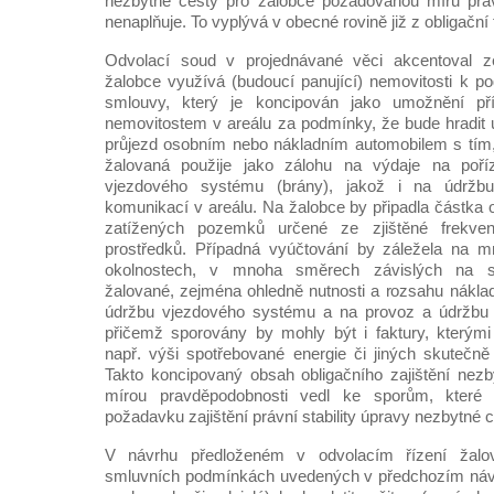
nezbytné cesty pro žalobce požadovanou míru práv
nenaplňuje. To vyplývá v obecné rovině již z obligační
Odvolací soud v projednávané věci akcentoval z
žalobce využívá (budoucí panující) nemovitosti k p
smlouvy, který je koncipován jako umožnění př
nemovitostem v areálu za podmínky, že bude hradit 
průjezd osobním nebo nákladním automobilem s tím,
žalovaná použije jako zálohu na výdaje na poří
vjezdového systému (brány), jakož i na údržb
komunikací v areálu. Na žalobce by připadla částka o
zatížených pozemků určené ze zjištěné frekven
prostředků. Případná vyúčtování by záležela na m
okolnostech, v mnoha směrech závislých na su
žalované, zejména ohledně nutnosti a rozsahu náklad
údržbu vjezdového systému a na provoz a údržbu 
přičemž sporovány by mohly být i faktury, kterými
např. výši spotřebované energie či jiných skutečn
Takto koncipovaný obsah obligačního zajištění nez
mírou pravděpodobnosti vedl ke sporům, které
požadavku zajištění právní stability úpravy nezbytné 
V návrhu předloženém v odvolacím řízení žalo
smluvních podmínkách uvedených v předchozím návrh