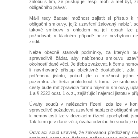
žalobu s tím, že přístup je, resp. mohl a měl být, za
obligačního práva“.
Má-li tedy žadatel možnost zajistit si přístup k 
obligační smlouvy, jejíž uzavření žalovaný nabízí, 
takové smlouvy s ohledem na její obsah lze po
požadovat; v kladném případě nelze nezbytnou ce
zřídit.
Nelze obecně stanovit podmínky, za kterých b
spravedlivě žádat, aby nabízenou smlouvu uzavře
okolností dané věci. Je třeba zvažovat, k čemu nemovi
li navrhovaný přístup objektivně dostačující, zd
potřebnou jistotu, pokud jde o možnost jejího 
pozemku. Je třeba přihlédnout k tomu, že smlouva 
cesty bude mít zpravidla formu nájemní smlouvy, upla
1 a § 2222 odst. 1 o. z., zajišťující nájemci jistotu v 
Úvahy soudů v nalézacím řízení, zda lze v konkr
spravedlivě požadovat uzavření nabízené obligační sml
k nemovitosti lze v dovolacím řízení zpochybnit, jso
Tak tomu je v dané věci; úvaha odvolacího soudu je i 
Odvolací soud uzavřel, že žalovanou předložený návr