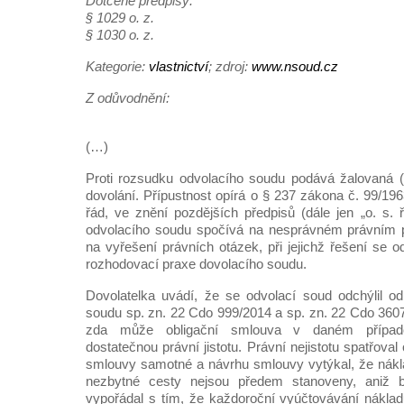
Dotčené předpisy:
§ 1029 o. z.
§ 1030 o. z.
Kategorie:
vlastnictví
; zdroj:
www.nsoud.cz
Z odůvodnění:
(…)
Proti rozsudku odvolacího soudu podává žalovaná (dá
dovolání. Přípustnost opírá o § 237 zákona č. 99/19
řád, ve znění pozdějších předpisů (dále jen „o. s. ř.
odvolacího soudu spočívá na nesprávném právním p
na vyřešení právních otázek, při jejichž řešení se o
rozhodovací praxe dovolacího soudu.
Dovolatelka uvádí, že se odvolací soud odchýlil o
soudu sp. zn. 22 Cdo 999/2014 a sp. zn. 22 Cdo 3607
zda může obligační smlouva v daném případě
dostatečnou právní jistotu. Právní nejistotu spatřova
smlouvy samotné a návrhu smlouvy vytýkal, že nákl
nezbytné cesty nejsou předem stanoveny, aniž
vypořádal s tím, že každoroční vyúčtovávání nákla