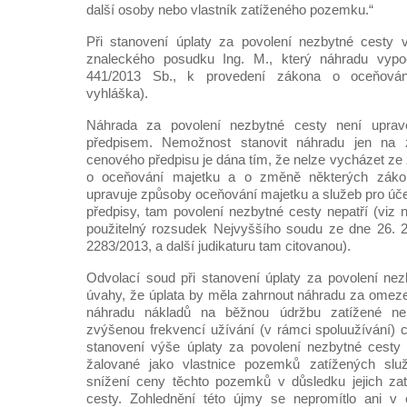
další osoby nebo vlastník zatíženého pozemku.“
Při stanovení úplaty za povolení nezbytné cesty 
znaleckého posudku Ing. M., který náhradu vypoč
441/2013 Sb., k provedení zákona o oceňován
vyhláška).
Náhrada za povolení nezbytné cesty není upr
předpisem. Nemožnost stanovit náhradu jen na 
cenového předpisu je dána tím, že nelze vycházet ze
o oceňování majetku a o změně některých záko
upravuje způsoby oceňování majetku a služeb pro úče
předpisy, tam povolení nezbytné cesty nepatří (viz 
použitelný rozsudek Nejvyššího soudu ze dne 26. 2
2283/2013, a další judikaturu tam citovanou).
Odvolací soud při stanovení úplaty za povolení ne
úvahy, že úplata by měla zahrnout náhradu za omeze
náhradu nákladů na běžnou údržbu zatížené ne
zvýšenou frekvencí užívání (v rámci spoluužívání) c
stanovení výše úplaty za povolení nezbytné cesty 
žalované jako vlastnice pozemků zatížených služ
snížení ceny těchto pozemků v důsledku jejich za
cesty. Zohlednění této újmy se nepromítlo ani v