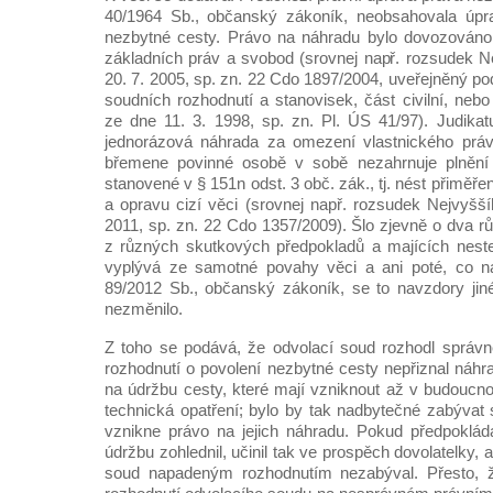
40/1964 Sb., občanský zákoník, neobsahovala úpr
nezbytné cesty. Právo na náhradu bylo dovozováno z
základních práv a svobod (srovnej např. rozsudek 
20. 7. 2005, sp. zn. 22 Cdo 1897/2004, uveřejněný p
soudních rozhodnutí a stanovisek, část civilní, neb
ze dne 11. 3. 1998, sp. zn. Pl. ÚS 41/97). Judikat
jednorázová náhrada za omezení vlastnického práv
břemene povinné osobě v sobě nezahrnuje plnění o
stanovené v § 151n odst. 3 obč. zák., tj. nést přiměř
a opravu cizí věci (srovnej např. rozsudek Nejvyšš
2011, sp. zn. 22 Cdo 1357/2009). Šlo zjevně o dva r
z různých skutkových předpokladů a majících neste
vyplývá ze samotné povahy věci a ani poté, co na
89/2012 Sb., občanský zákoník, se to navzdory jin
nezměnilo.
Z toho se podává, že odvolací soud rozhodl správn
rozhodnutí o povolení nezbytné cesty nepřiznal náh
na údržbu cesty, které mají vzniknout až v budoucno
technická opatření; bylo by tak nadbytečné zabývat
vznikne právo na jejich náhradu. Pokud předpoklá
údržbu zohlednil, učinil tak ve prospěch dovolatelky, a
soud napadeným rozhodnutím nezabýval. Přesto, ž