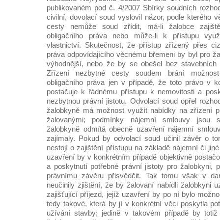
publikovaném pod č. 4/2007 Sbírky soudních rozhod
civilní, dovolací soud vyslovil názor, podle kteréh
cesty nemůže soud zřídit, má-li žalobce zajišt
obligačního práva nebo může-li k přístupu vy
vlastnictví. Skutečnost, že přístup zřízený přes 
práva odpovídajícího věcnému břemeni by byl pro žal
výhodnější, nebo že by se obešel bez stavebních
Zřízení nezbytné cesty soudem brání možnost
obligačního práva jen v případě, že toto právo v ko
postačuje k řádnému přístupu k nemovitosti a posky
nezbytnou právní jistotu. Odvolací soud opřel rozho
žalobkyně má možnost využít nabídky na zřízení 
žalovanými; podmínky nájemní smlouvy jsou si
žalobkyně odmítá obecně uzavření nájemní smlouv
zajímaly. Pokud by odvolací soud učinil závěr o t
nestojí o zajištění přístupu na základě nájemní či jiné
uzavření by v konkrétním případě objektivně postačov
a poskytnutí potřebné právní jistoty pro žalobkyni,
právnímu závěru přisvědčit. Tak tomu však v da
neučinily zjištění, že by žalovaní nabídli žalobkyni
zajišťující příjezd, jejíž uzavření by po ní bylo mož
tedy takové, která by jí v konkrétní věci poskytla pot
užívání stavby; jedině v takovém případě by toti