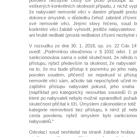
povolení nezbytné cesty lze proto přistoupit až
veškerých konkrétních okolností případu, z nichž vy
že nabyvatel nemovité věci v daném případě postup
dokonce úmyslně, v důsledku čehož zabránil zřízení 
své nemovité věci. Jinými slovy řečeno, soud
konkrétní věci žalobě vyhovět, jestliže nabyvatelov
ani hrubě nedbalé (prostá nedbalost zřízení nezbytné 
V rozsudku ze dne 30. 1. 2018, sp. zn. 22 Cdo 14
uvedl: „Podmínkou obsaženou v § 1032 odst. 1 pí
sankcionována sama o sobě skutečnost, že někdo n
přístupu, nýbrž především ta okolnost, že nabyvatel
na to, že mu bude přístup k pozemku po jeho nab
povolen soudem, přičemž se nepokusil si přístup
nemovité věci sám, ačkoliv tak nepochybně učinit 
zajištění přístupu nabyvatel pokusil, jeho snah
(například pro kategorický nesouhlas sousedů či 
které po nabyvateli nebylo možné spravedlivě požado
skutečnost přičítat k tíži. Úmyslem zákonodárce totiž
kategorie nemovitostí bez přístupu, k nimž již ne
cesta povolena, nýbrž úmyslem bylo sankcionov
nabyvatelů.“
Odvolací soud neshledal na straně žalobce hrubou 