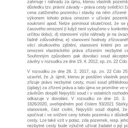
zahrnuje i náhradu za újmu, kterou vlastník pozemku
důsledku tzv. právní závady – práva cesty svědčící ža
cena zatíženého pozemku i stavby na něm zřízené a
výkonem tohoto práva omezen v užívání pozemk
soukromí apod. Nelze pominout skutečnost, že se p
časového omezení (i když není vyloučeno v konkrétní 
určitou dobu); d) stanovení výše náhrady je na úvaz
řádně zdůvodněna; e) stanovení hodnoty zřizovan
věcí skutkového zjištění, stanovení kritérií pro 
omezení vlastnického práva zřízením nezbytné ce
Souhrnným způsobem pak dovolací soud akceptov
závěry v rozsudku ze dne 19. 4. 2012, sp. zn. 22 Cdo
V rozsudku ze dne 28. 2. 2017, sp. zn. 22 Cdo 25
uzavřel, že „k újmě, kterou je postižen vlastník p
zřizuje právo nezbytné cesty, musí soud přihlédnou
(úplaty) za zřízení práva a tato újma se promítne ve 
závěrům dospěl Nejvyšší soud i v ostatních rozhodnu
odkazuje v dovolání. V rozsudku ze dne 10. 3.
1826/2020, uveřejněném pod číslem 93/2021 Sbírky
stanovisek, část civilní, Nejvyšší soud doplnil, 
spočívat i ve snížení ceny tohoto pozemku v důsled
cesty. Lze také vzít v potaz, zda pozemek, resp. je
nezbytné cesty bude výlučně užívat žadatel o její po