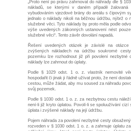
„Proto není po právu zahrnovat do náhrady dle § 1030
nákladů, se kterými v daném případě žalovaná p
vybudováním vjezdové brány do areálu s čipovým s
jednalo o náklady nikoli na běžnou údržbu, nýbrž o n
služebné věci. Tyto náklady by proto měla podle odv
výše uvedených zákonných ustanovení nést pouze 
služebné věci“. Tento závěr dovolání napadá.
Řešení uvedených otázek je závislé na otázce
zvýšených nákladech na údržbu soukromé cesty
pozemku lze rozhodnout již při povolení nezbytné 
náklady lze zahrnout do úplaty.
Podle § 1029 odst. 1 o. z. vlastník nemovité vě
hospodařit či jinak ji řádně užívat proto, že není dost
cestou, může žádat, aby mu soused za náhradu povol
svůj pozemek.
Podle § 1030 odst. 1 o. z. za nezbytnou cestu náleží
není-li již kryto úplatou. Povolí-li se spoluužívání ci
úplata i zvýšené náklady na její údržbu.
Pojem náhrada za povolení nezbytné cesty obsažený v
rozveden v § 1030 odst. 1 o. z. a zahrnuje úplatu z