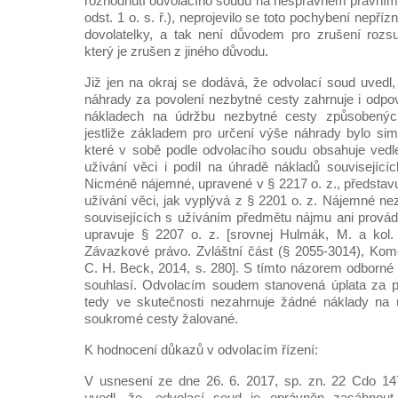
rozhodnutí odvolacího soudu na nesprávném právním
odst. 1 o. s. ř.), neprojevilo se toto pochybení nepř
dovolatelky, a tak není důvodem pro zrušení rozs
který je zrušen z jiného důvodu.
Již jen na okraj se dodává, že odvolací soud uvedl
náhrady za povolení nezbytné cesty zahrnuje i odpov
nákladech na údržbu nezbytné cesty způsobených
jestliže základem pro určení výše náhrady bylo si
které v sobě podle odvolacího soudu obsahuje ve
užívání věci i podíl na úhradě nákladů související
Nicméně nájemné, upravené v § 2217 o. z., představu
užívání věci, jak vyplývá z § 2201 o. z. Nájemné ne
souvisejících s užíváním předmětu nájmu ani provád
upravuje § 2207 o. z. [srovnej Hulmák, M. a kol
Závazkové právo. Zvláštní část (§ 2055-3014), Kome
C. H. Beck, 2014, s. 280]. S tímto názorem odborné 
souhlasí. Odvolacím soudem stanovená úplata za p
tedy ve skutečnosti nezahrnuje žádné náklady na 
soukromé cesty žalované.
K hodnocení důkazů v odvolacím řízení:
V usnesení ze dne 26. 6. 2017, sp. zn. 22 Cdo 14
uvedl, že „odvolací soud je oprávněn zasáhnou