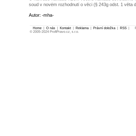
soud v novém rozhodnutí o věci (§ 243g odst. 1 věta dr
Autor: -mha-
Home
|
O nás
|
Kontakt
|
Reklama
|
Právní doložka
|
RSS
|
Po
© 2005-2024 ProfiPravo.cz, s.r.o.