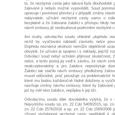
to, že nezbytná cesta jako taková byla dlouhodobě 
žalované ji nebylo možné vypovědět. Soud pominu
upravuje i povinnost převést ji v případě změny vlas
nabyvatele, užívání nezbytné cesty samo o sob
bezplatné a že žalovaná žalobci v přístupu nikdy ne
návrh smlouvy již neobsahoval podmínění nezbytné c
Ani úvahy odvolacího soudu ohledně „dopředu nez
nichž by vyúčtování nákladů záviselo, nelze pova
Dopředu neznámá okolnost nemůže objektivně uzavř
obvyklé, že užívání je spojeno i s náklady, jejichž r
Odvolací soud nebyl ochoten přijmout skutečnost, 
nelze, a tento postoj jej vedl k závěru, že návrh sm
neakceptovatelný a pro žalobce neposkytuje dosta
Žalobci tak stačilo návrh smlouvy předložený žalov
musel odůvodnit, proč považuje za problematické hr
které mu budou každoročně řádně doloženy a vyúčto
navrhuje změny návrhu smlouvy, které by žalované g
jež by měl nést žalobce, nepůjdou k její tíži.
Odvolacímu soudu dále dovolatelka vytýká, že v 
Nejvyššího soudu sp. zn. 22 Cdo 5409/2015, sp. zn
zn. 22 Cdo 2576/2016 a sp. zn. 22 Cdo 1569/2008 p
zřízení služebnosti nezbytné cesty nepřihlédl k 