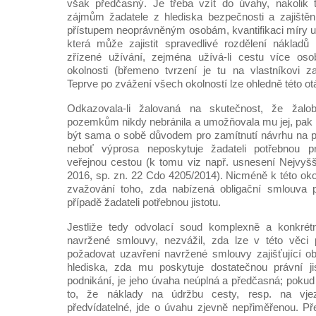
však předčasný. Je třeba vzít do úvahy, nakolik 
zájmům žadatele z hlediska bezpečnosti a zajištěn
přístupem neoprávněným osobám, kvantifikaci míry u
která může zajistit spravedlivé rozdělení nákladů
zřízené užívání, zejména užívá-li cestu více os
okolnosti (břemeno tvrzení je tu na vlastníkovi 
Teprve po zvážení všech okolností lze ohledně této otá
Odkazovala-li žalovaná na skutečnost, že žalo
pozemkům nikdy nebránila a umožňovala mu jej, pak
být sama o sobě důvodem pro zamítnutí návrhu na p
neboť výprosa neposkytuje žadateli potřebnou pr
veřejnou cestou (k tomu viz např. usnesení Nejvyš
2016, sp. zn. 22 Cdo 4205/2014). Nicméně k této okoln
zvažování toho, zda nabízená obligační smlouva 
případě žadateli potřebnou jistotu.
Jestliže tedy odvolací soud komplexně a konkrét
navržené smlouvy, nezvážil, zda lze v této věci p
požadovat uzavření navržené smlouvy zajišťující obl
hlediska, zda mu poskytuje dostatečnou právní ji
podnikání, je jeho úvaha neúplná a předčasná; poku
to, že náklady na údržbu cesty, resp. na vje
předvídatelné, jde o úvahu zjevně nepřiměřenou. P