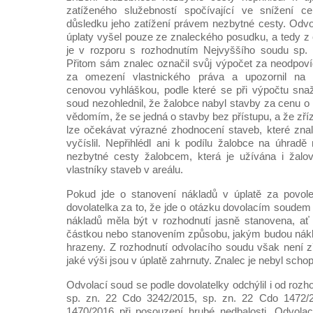
zatíženého služebností spočívající ve snížení 
důsledku jeho zatížení právem nezbytné cesty. Odvo
úplaty vyšel pouze ze znaleckého posudku, a tedy z
je v rozporu s rozhodnutím Nejvyššího soudu sp.
Přitom sám znalec označil svůj výpočet za neodpoví
za omezení vlastnického práva a upozornil na n
cenovou vyhláškou, podle které se při výpočtu snaž
soud nezohlednil, že žalobce nabyl stavby za cenu o n
vědomím, že se jedná o stavby bez přístupu, a že z
lze očekávat výrazné zhodnocení staveb, které zna
vyčíslil. Nepřihlédl ani k podílu žalobce na úhradě
nezbytné cesty žalobcem, která je užívána i žal
vlastníky staveb v areálu.
Pokud jde o stanovení nákladů v úplatě za povol
dovolatelka za to, že jde o otázku dovolacím soude
nákladů měla být v rozhodnutí jasně stanovena, ať 
částkou nebo stanovením způsobu, jakým budou nákl
hrazeny. Z rozhodnutí odvolacího soudu však není z
jaké výši jsou v úplatě zahrnuty. Znalec je nebyl schop
Odvolací soud se podle dovolatelky odchýlil i od roz
sp. zn. 22 Cdo 3242/2015, sp. zn. 22 Cdo 1472/
1470/2016 při posouzení hrubé nedbalosti. Odvolac