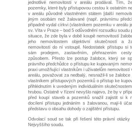
jednotlivé nemovitosti v areálu prodával. Tím, ž
pozemky, které byly přístupovou cestou k ostatním
v areálu původně vlastněném státem [další nemovitos
jiným osobám než žalované (např. právnímu předchů
případně vydal církvi (vlastníkem pozemku v areálu je 
sv. Víta v Praze – bod 5 odůvodnění rozsudku soudu p
situace, že zde byla v době koupě nemovitostí žalo
jeho nemovitostem objektivní skutečností a ž
nemovitostí do ní vstoupil. Nedostatek přístupu si 
sám prodejem, zastavěním, přehrazením cest
způsobem. Přesto lze postup žalobce, který se spo
právního předchůdce o přístupu ke kupovaným nemov
praxi umožňující vlastníkům i uživatelům nemovitostí 
areálu, považovat za nedbalý, nesnažil-li se žalobce
vlastníkem přístupových pozemků o přístup ke kup
přihlédnutím k uvedeným individuálním skutečnostem
hrubou. Ostatně v řízení nevyšlo najevo, že by v příp
před koupí staveb a pozemků snažil zajistit si k n
docílení přístupu jednáním s žalovanou, mají-li úča
představu o obsahu dohody o zajištění přístupu.
Odvolací soud se tak při řešení této právní otázky 
Nejvyššího soudu.