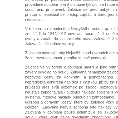
provedené soudem prvního stupně týkající se hrubé ne
soud, aniž je provedl. Žalobce se před nabytím n
přístup a nepokusil se přístup zajistit. S tímto jed
nedbalost.
V rozporu s rozhodnutími Nejvyššího soudu sp. zn.
zn. 22 Cdo 1344/2012 odvolací soud učinil nepři
úvahy a zasáhl do vlastnického práva žalované. Za
žalovaná i nákladové výroky.
Žalovaná navrhuje, aby Nejvyšší soud rozsudek odvol
že se rozsudek soudu prvního stupně potvrzuje.
Žalobce ve vyjádření k dovolání navrhuje jeho odmít
závěry odvolacího soudu. Žalovaná nenabízela žalobc
nezbytné cesty za konkrétní a jednoznačnou ú
nepředložila konkrétní nabídku s částkou, jíž by za z
průjezdu přes svůj pozemek po žalobci požadoval
neustále započítávala i budoucí náklady spojené s
systému, mzdové náklady budoucích zaměstnanců, 
údržbou a opravami cesty, které byl žalobce vždy př
doložení. Žalovaná nebyla schopna tyto náklady vyčí
Žalovaná v dovolání pouze polemizuje se skutkov
soudu, které však nejde dovoláním zpochybnit. O