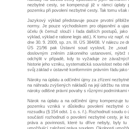
nezbytné cesty, se kompenzují již v rámci úplaty 
pozemku při povolení nezbytné cesty. Tak tomu však 
Jazykový výklad představuje pouze prvotní přiblíže
normy. Je pouze východiskem pro objasnění a ujasn
účelu (k čemuž slouží i řada dalších postupů, jako
výklad, výklad e ratione legis atd.). K tomu viz např.
dne 30. 9. 2009, sp. zn. III. ÚS 384/08. V nálezu ze dn
ÚS 21/96 pak Ústavní soud vyslovil, že „soud
doslovným zněním zákonného ustanovení, nýbrž
odchýlit v případě, kdy to vyžaduje ze závažnýc
historie jeho vzniku, systematická souvislost nebo něk
svůj základ v ústavně konformním právním řádu jak
Nároky na úplatu a odčinění újmy za zřízení nezbytné
na náhradu zvýšených nákladů na její údržbu na stra
nároky odlišné právní povahy s různými podmínkami 
Nárok na úplatu a na odčinění újmy kompenzuje tu 
pozemku vzniká v důsledku povolení nezbytné c
rozsudku (§ 154 odst. 1 o. s. ř.). Rozhodnutí soudu o 
součástí rozhodnutí o povolení nezbytné cesty, je kon
práva a povinnosti, které tu dříve nebyly, byly t
umožňující založení práva soudem. Okolnosti umožňuj