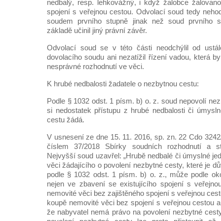
nedbalý, resp. lehkovážný, i když žalobce žalovano
spojení s veřejnou cestou. Odvolací soud tedy neho
soudem prvního stupně jinak než soud prvního st
základě učinil jiný právní závěr.
Odvolací soud se v této části neodchýlil od ustá
dovolacího soudu ani nezatížil řízení vadou, která 
nesprávné rozhodnutí ve věci.
K hrubé nedbalosti žadatele o nezbytnou cestu:
Podle § 1032 odst. 1 písm. b) o. z. soud nepovolí nez
si nedostatek přístupu z hrubé nedbalosti či úmysl
cestu žádá.
V usnesení ze dne 15. 11. 2016, sp. zn. 22 Cdo 324
číslem 37/2018 Sbírky soudních rozhodnutí a sta
Nejvyšší soud uzavřel: „Hrubě nedbalé či úmyslné je
věci žádajícího o povolení nezbytné cesty, které je 
podle § 1032 odst. 1 písm. b) o. z., může podle oko
nejen ve zbavení se existujícího spojení s veřejnou
nemovité věci bez zajištěného spojení s veřejnou ces
koupě nemovité věci bez spojení s veřejnou cestou
že nabyvatel nemá právo na povolení nezbytné cesty