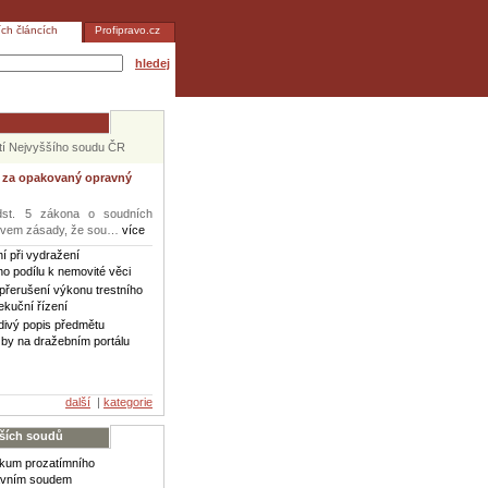
ích článcích
Profipravo.cz
hledej
utí Nejvyššího soudu ČR
 za opakovaný opravný
st. 5 zákona o soudních
ojevem zásady, že sou…
více
ní při vydražení
ho podílu k nemovité věci
přerušení výkonu trestního
kuční řízení
ivý popis předmětu
by na dražebním portálu
další
|
kategorie
lších soudů
kum prozatímního
avním soudem