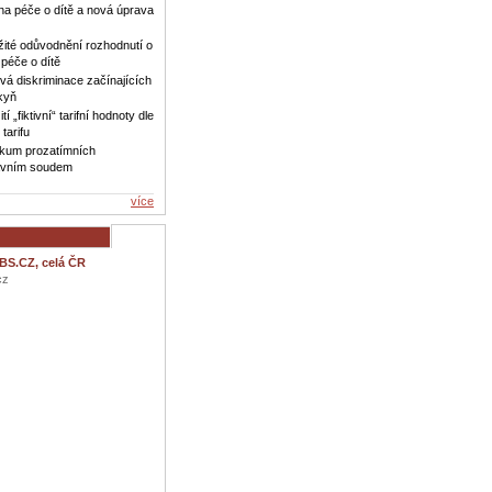
a péče o dítě a nová úprava
žité odůvodnění rozhodnutí o
péče o dítě
vá diskriminace začínajících
kyň
í „fiktivní“ tarifní hodnoty dle
tarifu
kum prozatímních
avním soudem
více
BS.CZ, celá ČR
cz