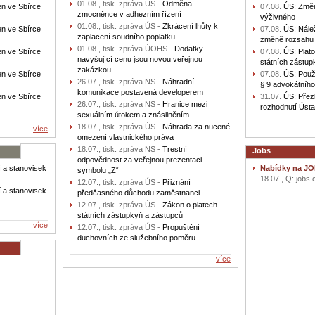
01.08., tisk. zpráva ÚS -
Odměna
en ve Sbírce
07.08.
ÚS: Změn
zmocněnce v adhezním řízení
výživného
01.08., tisk. zpráva ÚS -
Zkrácení lhůty k
en ve Sbírce
07.08.
ÚS: Nále
zaplacení soudního poplatku
změně rozsahu 
01.08., tisk. zpráva ÚOHS -
Dodatky
en ve Sbírce
07.08.
ÚS: Plato
navyšující cenu jsou novou veřejnou
státních zástup
zakázkou
en ve Sbírce
07.08.
ÚS: Použit
26.07., tisk. zpráva NS -
Náhradní
§ 9 advokátního 
komunikace postavená developerem
en ve Sbírce
31.07.
ÚS: Přez
26.07., tisk. zpráva NS -
Hranice mezi
rozhodnutí Úst
sexuálním útokem a znásilněním
18.07., tisk. zpráva ÚS -
Náhrada za nucené
více
omezení vlastnického práva
18.07., tisk. zpráva NS -
Trestní
Jobs
odpovědnost za veřejnou prezentaci
 a stanovisek
Nabídky na JO
symbolu „Z“
18.07., Q: jobs.
12.07., tisk. zpráva ÚS -
Přiznání
 a stanovisek
předčasného důchodu zaměstnanci
12.07., tisk. zpráva ÚS -
Zákon o platech
státních zástupkyň a zástupců
více
12.07., tisk. zpráva ÚS -
Propuštění
duchovních ze služebního poměru
více