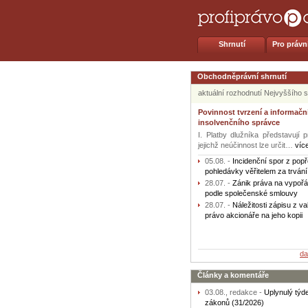
Shrnutí
Pro právní
Obchodněprávní shrnutí
aktuální rozhodnutí Nejvyššího
Povinnost tvrzení a informační
insolvenčního správce
I. Platby dlužníka představují p
jejichž neúčinnost lze určit…
víc
05.08.
-
Incidenční spor z popř
pohledávky věřitelem za trván
28.07.
-
Zánik práva na vypořá
podle společenské smlouvy
28.07.
-
Náležitosti zápisu z v
právo akcionáře na jeho kopii
da
Články a komentáře
03.08., redakce -
Uplynulý týd
zákonů (31/2026)