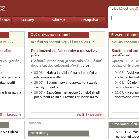
v judikátech a dalš
 praxi
Odkazy
Nástroje
Profiprávo
Občanskoprávní shrnutí
Procesní shrnutí
 soudu ČR
aktuální rozhodnutí Nejvyššího soudu ČR
aktuální rozhodn
 deficit
Prodloužení zkušební doby o překážky v
Soudní poplatek
práci
prostředek
rávní jednání,
I. Zákoník práce spojuje prodloužení zkušební
Úprava § 6a od
e
doby s každou celodenní překá…
více
poplatcích je pr
ení
03.08.
-
Náhrada nákladů na odstranění a
04.08.
-
Vyklize
í reorganizace
odstavení vozidla
spoluvlastnické
dací podíl
29.07.
-
Splnění hlavního závazku a zánik
04.08.
-
Účinky 
závislých smluv
rozsudku na exe
alné hromady a
29.07.
-
Započtení nenárokových složek při
21.07.
-
Nepravd
posouzení nejnižší úrovně zaručené mzdy
dobrovolné draž
lší
|
kategorie
další
|
kategorie
Reklama
Z rozhodnutí da
en ve Sbírce
07.08.
ÚS: Přez
Monitoring
rozhodnutí Úst