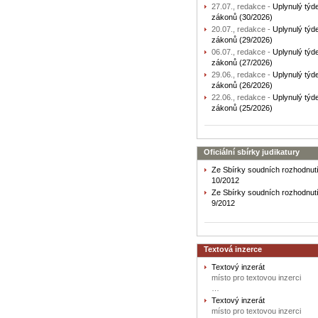
27.07., redakce -
Uplynulý týd
zákonů (30/2026)
20.07., redakce -
Uplynulý týd
zákonů (29/2026)
06.07., redakce -
Uplynulý týd
zákonů (27/2026)
29.06., redakce -
Uplynulý týd
zákonů (26/2026)
22.06., redakce -
Uplynulý týd
zákonů (25/2026)
Oficiální sbírky judikatury
Ze Sbírky soudních rozhodnutí
10/2012
Ze Sbírky soudních rozhodnutí
9/2012
Textová inzerce
Textový inzerát
místo pro textovou inzerci
…
Textový inzerát
místo pro textovou inzerci