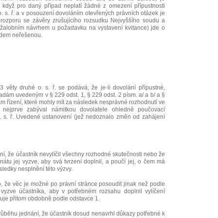
., když pro daný případ neplatí žádné z omezení přípustnosti
. s. ř. a v posouzení dovoláním otevřených právních otázek je
 rozporu se závěry zrušujícího rozsudku Nejvyššího soudu a
 žalobním návrhem u požadavku na vystavení kvitance) jde o
udem neřešenou.
 věty druhé o. s. ř. se podává, že je-li dovolání přípustné,
adám uvedeným v § 229 odst. 1, § 229 odst. 2 písm. a/ a b/ a §
dám řízení, které mohly mít za následek nesprávné rozhodnutí ve
 nejprve zabýval námitkou dovolatele ohledně poučovací
. s. ř. Uvedené ustanovení (jež nedoznalo změn od zahájení
ní, že účastník nevylíčil všechny rozhodné skutečnosti nebo že
átu jej vyzve, aby svá tvrzení doplnil, a poučí jej, o čem má
ásledky nesplnění této výzvy.
o, že věc je možné po právní stránce posoudit jinak než podle
 vyzve účastníka, aby v potřebném rozsahu doplnil vylíčení
uje přitom obdobně podle odstavce 1.
 průběhu jednání, že účastník dosud nenavrhl důkazy potřebné k