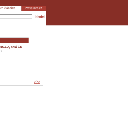
ích článcích
Profipravo.cz
hledej
BS.CZ, celá ČR
cz
více