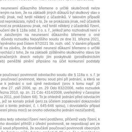
neunesení důkazního břemene o určité skutečnosti nelze
eným na tom, že na základě jiných důkazů byl skutkový stav o
ivně) jinak, než tvrdil některý z účastníků. V takovém případě
ost neprokázala, nýbrž o to, že se prokázala jinak, než účastník
čnost za prokázanou jinak, než tvrdil některý z účastníků řízení,
čení dle § 118a odst. 3 o. s. ř., jelikož jeho rozhodnutí není v
tím založeným na neunesení důkazního břemene o oné
ř. důvody rozsudku Nejvyššího soudu ze dne 31. března 2021,
eřejněného pod číslem 97/2021 Sb. rozh. obč. V daném případě
í na závěru, že dovolatel neunesl důkazní břemeno o určité
ž vychází z toho, že na základě zjištěného skutkového stavu lze
značených dnech nebylo jím poskytnuté (prostřednictvím
žeb) peněžité plnění připsáno na účet konkursní podstaty
e poučovací povinností odvolacího soudu dle § 118a o. s. ř. je
 poučovací povinnost, kterou soud plní při jednání, a která se
se k jednání o své újmě nedostavil (srov. k tomu např. již
 dne 27. září 2006, sp. zn. 29 Odo 832/2006, nebo rozsudek
řezna 2010, sp. zn. 21 Cdo 4314/2008, uveřejněný v časopise
íku 2011, pod číslem 68). To je ohledně jednání před odvolacím
 jež se konalo právě (jen) za účelem zopakování dokazování
ol o tomto jednání, č. l. 645-646 spisu), i dovolatelův případ
cesní plnou mocí) se onoho odvolacího jednání nezúčastnil].
u tedy odvolací řízení není postiženo, přičemž vady řízení, k
ho dovolání přihlíží z úřední povinnosti, se nepodávají ani ze
yšší soud připomíná, že součástí poučovací povinnosti obecných