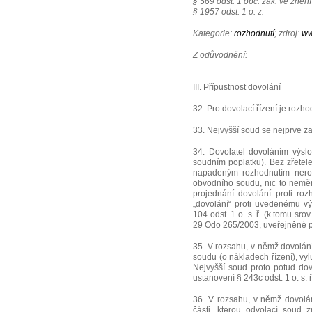
§ 569 odst. 1 obč. zák. ve zněn
§ 1957 odst. 1 o. z.
Kategorie:
rozhodnutí
; zdroj:
ww
Z odůvodnění:
III. Přípustnost dovolání
32. Pro dovolací řízení je rozh
33. Nejvyšší soud se nejprve z
34. Dovolatel dovoláním výsl
soudním poplatku). Bez zřetele
napadeným rozhodnutím nerozh
obvodního soudu, nic to neměn
projednání dovolání proti roz
„dovolání“ proti uvedenému v
104 odst. 1 o. s. ř. (k tomu sr
29 Odo 265/2003, uveřejněné po
35. V rozsahu, v němž dovolán
soudu (o nákladech řízení), vylu
Nejvyšší soud proto potud dov
ustanovení § 243c odst. 1 o. s. ř
36. V rozsahu, v němž dovolá
části, kterou odvolací soud 