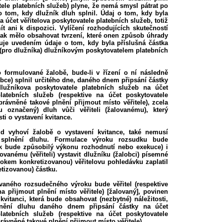
tele platebních služeb) plyne, že nemá smysl pátrat po
 o tom, kdy dlužník dluh splnil. Údaj o tom, kdy byla
a účet věřitelova poskytovatele platebních služeb, totiž
 ani k dispozici. Vylíčení rozhodujících skutečností
ak mělo obsahovat tvrzení, které onen způsob úhrady
uje uvedením údaje o tom, kdy byla příslušná částka
(pro dlužníka) dlužníkovým poskytovatelem platebních
o formulované žalobě, bude-li v řízení o ní následně
obce) splnil určitého dne, daného dnem připsání částky
dlužníkova poskytovatele platebních služeb na účet
platebních služeb (respektive na účet poskytovatele
rávněné takové plnění přijmout místo věřitele), zcela
u označený) dluh vůči věřiteli (žalovanému), který
ti o vystavení kvitance.
d vyhoví žalobě o vystavení kvitance, také nemusí
splnění dluhu. Formulace výroku rozsudku bude
ek bude způsobilý výkonu rozhodnutí nebo exekuce) i
lovanému (věřiteli) vystavit dlužníku (žalobci) písemné
rokem konkretizovanou) věřitelovu pohledávku zaplatil
tizovanou) částku.
ovaného rozsudečného výroku bude věřitel (respektive
a přijmout plnění místo věřitele) [žalovaný], povinen
 kvitanci, která bude obsahovat (nezbytné) náležitosti,
nění dluhu daného dnem připsání částky na účet
platebních služeb (respektive na účet poskytovatele
ávněné takové plnění přijmout místo věřitele).