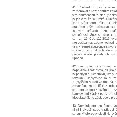
41. Rozhodnutí založené na 
zaměňovat s rozhodnutím založ
této skutečnosti zjištěn (pozit
nejde o to, že se určitá skutečn
tvrdil. Má-li soud určitou skute
pak nemá důvod přistoupit k pou
takovém případě rozhodnu
skutečnosti. Srov. shodně nap
sen. zn. 29 ICdo 112/2019, uv
nespočívá napadené rozhodnut
(jím tvrzené) skutečnosti, nýbr
uzavřít, že v dovolatelem o
poskytovatele platebních slu
úpadce.
42. Lze doplnit, že argumentac
nepřiléhavá též proto, že jde o
neposkytuje účastníku, který 
rozsudek Nejvyššího soudu ze
Nejvyššího soudu ze dne 24. b
Soudní judikatura číslo 5, ročn
soudem ze dne 5. května 2022,
bankovními výpisy (srov. protok
[dovolatel (jeho zástupce s pro
43. Dovolatelem označenou vado
nimž Nejvyšší soud u přípustné
spisu. V této souvislosti Nejv