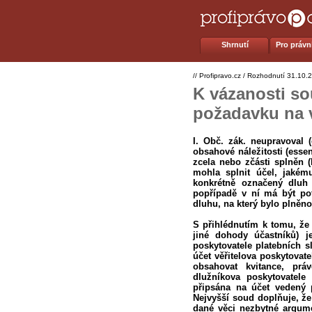
Shrnutí
Pro právní
//
Profipravo.cz
/
Rozhodnutí
31.10.
K vázanosti s
požadavku na v
I. Obč. zák. neupravoval (
obsahové náležitosti (essen
zcela nebo zčásti splněn (
mohla splnit účel, jakém
konkrétně označený dluh 
popřípadě v ní má být pot
dluhu, na který bylo plněno
S přihlédnutím k tomu, že 
jiné dohody účastníků) je
poskytovatele platebních s
účet věřitelova poskytovat
obsahovat kvitance, prá
dlužníkova poskytovatele
připsána na účet vedený p
Nejvyšší soud doplňuje, ž
dané věci nezbytné argume