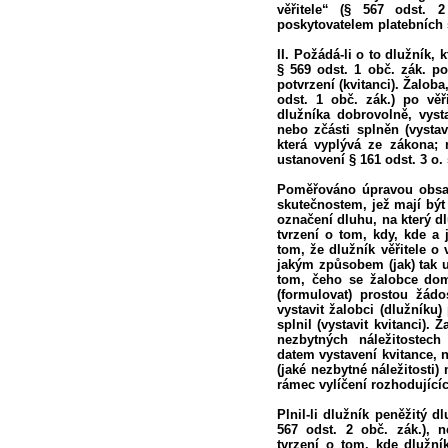
věřitele“ (§ 567 odst. 
poskytovatelem platebních 
II. Požádá-li o to dlužník, 
§ 569 odst. 1 obč. zák. p
potvrzení (kvitanci). Žalob
odst. 1 obč. zák.) po věř
dlužníka dobrovolně, vyst
nebo zčásti splněn (vystav
která vyplývá ze zákona;
ustanovení § 161 odst. 3 o. s
Poměřováno úpravou obsaže
skutečnostem, jež mají být
označení dluhu, na který dl
tvrzení o tom, kdy, kde a 
tom, že dlužník věřitele o
jakým způsobem (jak) tak uč
tom, čeho se žalobce domáh
(formulovat) prostou žádo
vystavit žalobci (dlužníku
splnil (vystavit kvitanci).
nezbytných náležitostech
datem vystavení kvitance, 
(jaké nezbytné náležitosti)
rámec vylíčení rozhodujícíc
Plnil-li dlužník peněžitý d
567 odst. 2 obč. zák.), n
tvrzení o tom, kde dlužní