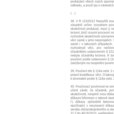
prokázání všech svých spornýc
odkladu, a poučí jej o následcíc
(…)
38. V R 115/2012 Nejvyšší soud
zásadně určen rozsahem povin
skutečnost prokázat, musí ji n
tvrzení, jímž rozumí procesní o
rozhodné skutečnosti významné
věci samé v jeho neprospěch. 
samé i v takových případech,
rozhodnutí věci, pro nečinn
účastníkům ustanovením § 101 o
nebyla účastníky tvrzena. K tom
poučení podle ustanovení § 118
založeným na nesplnění povinno
39. Poučení dle § 118a odst. 2 
právní kvalifikace věci. O tako
k dovolateli podle § 118a odst. 
40. Poučovací povinnost ve smys
učinit závěr, že účastník, j
skutečnosti, nesplnil svou dů
důkazní břemeno o takové skuteč
ř.) důkazy způsobilé takovou
spočívající v neunesení důka
senátu občanskoprávního a obch
31 Cdo 4616/2010, uveřejněný p