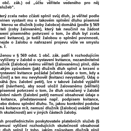
2 obč. zák.) od „účtu věřitele vedeného pro něj
služeb“.
který zcela nebo zčásti splnil svůj dluh, je věřitel podle
ovinen vystavit mu o takovém splnění dluhu písemné
a, kterou se dlužník (coby žalobce) domáhá (podle § 569
iteli (coby žalovaném), který tak neučinil na žádost
avení písemného potvrzení o tom, že dluh byl zcela
ení kvitance), je tudíž žalobou o splnění povinnosti,
 nejde o žalobu o nahrazení projevu vůle ve smyslu
. ř.
nou v § 569 odst. 1 obč. zák. patří k rozhodujícím
 vylíčeny v žalobě o vystavení kvitance, nezaměnitelné
užník (žalobce) svému věřiteli (žalovanému) plnil, dále
jakým způsobem (jak) dlužník dluh splnil a tvrzení o
 vystavení kvitance požádal [včetně údaje o tom, kdy a
inil] a ten mu nevyhověl (kvitanci nevystavil). Údaj o
á (tzv. žalobní petit), lze v takové žalobě vyjádřit
stí (návrhem), aby soud uložil žalovanému (věřiteli)
) písemné potvrzení o tom, že dluh označený v žalobě
 Žalobní návrh (žalobní petit) nemusí obsahovat údaje o
 kvitance, představované např. podpisem kvitance,
nebo dobou splnění dluhu. To, jakou konkrétní podobu
 má kvitance mít, nemusí dlužník (žalobce) uvádět (nad
h skutečností) ani v jiných částech žaloby.
luh prostřednictvím poskytovatele platebních služeb (§
emusí vylíčení rozhodujících skutečností obsahovat
k dluh splnil [z toho, jakým způsobem dlužník plnil