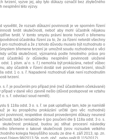
h tvrzení, vyzve jej, aby tyto důkazy označil bez zbytečného
h nesplnění této výzvy.
 vysvětlil, že rozsah důkazní povinnosti je ve sporném řízení
nosti tvrdit skutečnosti, neboť aby mohl účastník nějakou
ejdříve tvrdit. V tomto smyslu právní teorie hovoří o břemenu
dpovědnost účastníka řízení za to, že za řízení netvrdil všechny
 pro rozhodnutí a že z tohoto důvodu muselo být rozhodnuto o
Smyslem břemene tvrzení je umožnit soudu rozhodnout o věci
 kdy určitá skutečnost, významná podle hmotného práva pro
ost účastníků (v důsledku nesplnění povinnosti uložené
dst. 1 písm. a/ o. s. ř.) nemohla být prokázána, neboť vůbec
u, aby účastník v řízení dostál své povinnosti tvrzení, slouží
a odst. 1 o. s. ř. Napadené rozhodnutí však není rozhodnutím
sti tvrzení.
o. s. ř. je poučením pro případ jiné (než účastníkem očekávané)
vý případ v dané věci zjevně nešlo (důvod postupovat ve vztahu
2 o. s. ř. odvolací soud neměl).
lu § 118a odst. 3 o. s. ř. se pak uplatňuje tam, kde je namístě
emuž je ku prospěchu prokázání určité (pro věc rozhodné)
kazní povinnost, respektive dosud provedenými důkazy neunesl
nosti, takže nenabídne-li (po poučení dle § 118a odst. 3 o. s.
 skutečnost prokázat, budou jej stíhat procesní následky
zního břemene o takové skutečnosti (srov. rozsudek velkého
odního kolegia Nejvyššího soudu ze dne 4. září 2013, sp. zn.
od číslem 98/2013 Sb. rozh. obč., nebo opět R 115/2012).