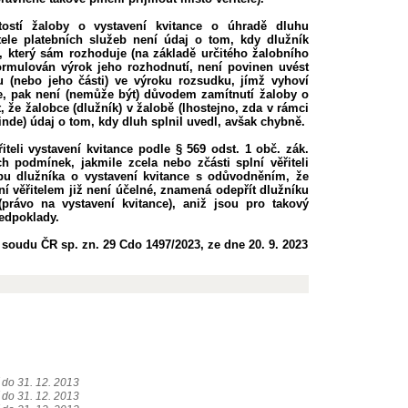
itostí žaloby o vystavení kvitance o úhradě dluhu
tele platebních služeb není údaj o tom, kdy dlužník
ud, který sám rozhoduje (na základě určitého žalobního
ormulován výrok jeho rozhodnutí, není povinen uvést
 (nebo jeho části) ve výroku rozsudku, jímž vyhoví
ce, pak není (nemůže být) důvodem zamítnutí žaloby o
, že žalobce (dlužník) v žalobě (lhostejno, zda v rámci
jinde) údaj o tom, kdy dluh splnil uvedl, avšak chybně.
iteli vystavení kvitance podle § 569 odst. 1 obč. zák.
h podmínek, jakmile zcela nebo zčásti splní věřiteli
bu dlužníka o vystavení kvitance s odůvodněním, že
ní věřitelem již není účelné, znamená odepřít dlužníku
právo na vystavení kvitance), aniž jsou pro takový
edpoklady.
soudu ČR sp. zn. 29 Cdo 1497/2023, ze dne 20. 9. 2023
í do 31. 12. 2013
í do 31. 12. 2013