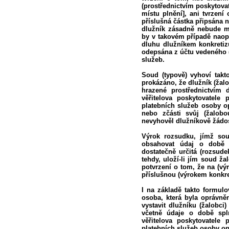
(prostřednictvím poskytova
místu plnění], ani tvrzení
příslušná částka připsána n
dlužník zásadně nebude mít
by v takovém případě naop
dluhu dlužníkem konkretiz
odepsána z účtu vedeného 
služeb.
Soud (typově) vyhoví takt
prokázáno, že dlužník (žal
hrazené prostřednictvím 
věřitelova poskytovatele 
platebních služeb osoby op
nebo zčásti svůj (žalobo
nevyhověl dlužníkově žádos
Výrok rozsudku, jímž sou
obsahovat údaj o době 
dostatečně určitá (rozsud
tehdy, uloží-li jím soud ža
potvrzení o tom, že na (vý
příslušnou (výrokem konkre
I na základě takto formul
osoba, která byla oprávněn
vystavit dlužníku (žalobci)
včetně údaje o době spl
věřitelova poskytovatele 
platebních služeb osoby opr