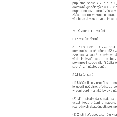
přípustné podle § 237 o. s. ř
dovolání vypočtených v § 238 o
napadené rozhodnutí zčásti v
zčásti (co do vázanosti soudu
věc beze zbytku dovolacím so
IV. Důvodnost dovolání
[1] K vadám řízení
37. Z ustanovení § 242 odst. 3
dovolací soud přihlédne též k v
229 odst. 3, jakož i k jiným va
věci. Nejvyšší soud se tedy
povinnosti soudu dle § 118a o
sporu), zní následovně:
§ 118a (o. s. ř.)
(1) Ukáže-li se v průběhu jedná
je uvedl neúplně, předseda sen
tvrzení doplnit a jaké by byly n
(2) Má-li předseda senátu za t
účastníkova právního názoru,
rozhodných skutečností; postup
(3) Zjistí-li předseda senátu v