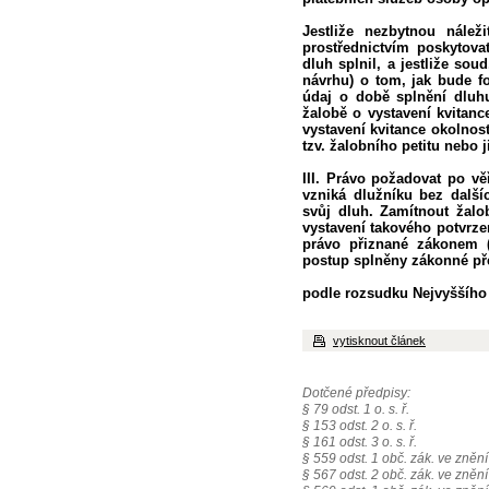
Jestliže nezbytnou nálež
prostřednictvím poskytova
dluh splnil, a jestliže so
návrhu) o tom, jak bude f
údaj o době splnění dluhu
žalobě o vystavení kvitan
vystavení kvitance okolnost
tzv. žalobního petitu nebo 
III. Právo požadovat po věř
vzniká dlužníku bez dalšíc
svůj dluh. Zamítnout žalo
vystavení takového potvrze
právo přiznané zákonem (
postup splněny zákonné př
podle rozsudku Nejvyššího 
vytisknout článek
Dotčené předpisy:
§ 79 odst. 1 o. s. ř.
§ 153 odst. 2 o. s. ř.
§ 161 odst. 3 o. s. ř.
§ 559 odst. 1 obč. zák. ve zněn
§ 567 odst. 2 obč. zák. ve zněn