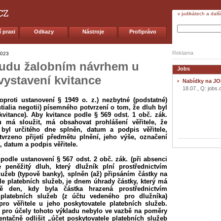
v judikátech a dalš
 praxi
Odkazy
Nástroje
Profiprávo
Reklama
2023
oudu žalobním návrhem u
Jobs
ystavení kvitance
Nabídky na JO
18.07., Q: jobs.
oproti ustanovení § 1949 o. z.) nezbytné (podstatné)
tialia negotii) písemného potvrzení o tom, že dluh byl
kvitance). Aby kvitance podle § 569 odst. 1 obč. zák.
u má sloužit, má obsahovat prohlášení věřitele, že
byl určitého dne splněn, datum a podpis věřitele,
vrzeno přijetí předmětu plnění, jeho výše, označení
, datum a podpis věřitele.
podle ustanovení § 567 odst. 2 obč. zák. (při absenci
 peněžitý dluh, který dlužník plní prostřednictvím
lužeb (typově banky), splněn (až) připsáním částky na
ele platebních služeb, je dnem úhrady částky, který má
vě den, kdy byla částka hrazená prostřednictvím
 platebních služeb (z účtu vedeného pro dlužníka)
ro věřitele u jeho poskytovatele platebních služeb.
e pro účely tohoto výkladu nebylo ve vazbě na poměry
ntačně odlišit „účet poskytovatele platebních služeb