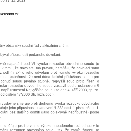
í do 31. 12. 2013
w.nsoud.cz
odný občanský soudní řád v aktuálním znění.
abýval přípustností podaného dovolání.
ovně napadá i bod VI. výroku rozsudku obvodního soudu (o
 k tomu, že dovolatel má pravdu, namítá-li, že odvolací soud
odl (nijak) o jeho odvolání proti tomuto výroku rozsudku
í na skutečnosti, že není dána funkční příslušnost soudu pro
hodnutí soudu prvního stupně. Nejvyšší soud proto řízení o
ýroku rozsudku obvodního soudu zastavil podle ustanovení §
ov. např. usnesení Nejvyššího soudu ze dne 4. září 2003, sp. zn.
d číslem 47/2006 Sb. rozh. obč.).
í výslovně směřuje proti druhému výroku rozsudku odvolacího
čuje jeho přípustnost ustanovení § 238 odst. 1 písm. h/ o. s. ř.
olání bez dalšího odmítl (jako objektivně nepřípustné) podle
.
ní směřuje proti prvnímu výroku napadeného rozhodnutí v té
změnil rozsudek obvodního soudu tak, že zamítl žalobu, je