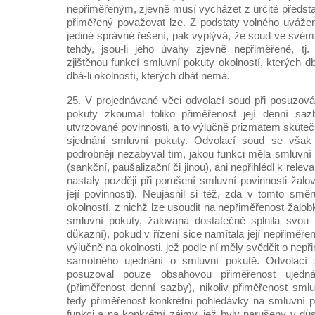
nepřiměřeným, zjevně musí vycházet z určité předsta
přiměřený považovat lze. Z podstaty volného uvážení
jediné správné řešení, pak vyplývá, že soud ve své
tehdy, jsou-li jeho úvahy zjevně nepřiměřené, tj.
zjištěnou funkcí smluvní pokuty okolností, kterých 
dbá-li okolností, kterých dbát nemá.
25. V projednávané věci odvolací soud při posuzová
pokuty zkoumal toliko přiměřenost její denní sa
utvrzované povinnosti, a to výlučně prizmatem skutečn
sjednání smluvní pokuty. Odvolací soud se však
podrobněji nezabýval tím, jakou funkci měla smluvní 
(sankční, paušalizační či jinou), ani nepřihlédl k rele
nastaly později při porušení smluvní povinnosti žalo
její povinnosti). Neujasnil si též, zda v tomto směr
okolností, z nichž lze usoudit na nepřiměřenost žal
smluvní pokuty, žalovaná dostatečně splnila svou p
důkazní), pokud v řízení sice namítala její nepřiměř
výlučně na okolnosti, jež podle ní měly svědčit o nep
samotného ujednání o smluvní pokutě. Odvolací
posuzoval pouze obsahovou přiměřenost ujedn
(přiměřenost denní sazby), nikoliv přiměřenost smlu
tedy přiměřenost konkrétní pohledávky na smluvní p
funkci a na konkrétní zájmy, jež byly narušeny v dů