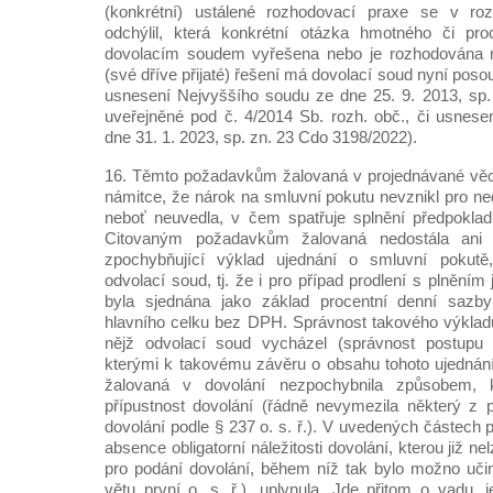
(konkrétní) ustálené rozhodovací praxe se v roz
odchýlil, která konkrétní otázka hmotného či pr
dovolacím soudem vyřešena nebo je rozhodována ro
(své dříve přijaté) řešení má dovolací soud nyní posoud
usnesení Nejvyššího soudu ze dne 25. 9. 2013, sp.
uveřejněné pod č. 4/2014 Sb. rozh. obč., či usnes
dne 31. 1. 2023, sp. zn. 23 Cdo 3198/2022).
16. Těmto požadavkům žalovaná v projednávané věci
námitce, že nárok na smluvní pokutu nevznikl pro ned
neboť neuvedla, v čem spatřuje splnění předpokladů
Citovaným požadavkům žalovaná nedostála ani
zpochybňující výklad ujednání o smluvní pokutě
odvolací soud, tj. že i pro případ prodlení s plněním je
byla sjednána jako základ procentní denní sazb
hlavního celku bez DPH. Správnost takového výklad
nějž odvolací soud vycházel (správnost postupu –
kterými k takovému závěru o obsahu tohoto ujednání
žalovaná v dovolání nezpochybnila způsobem, 
přípustnost dovolání (řádně nevymezila některý z p
dovolání podle § 237 o. s. ř.). V uvedených částech p
absence obligatorní náležitosti dovolání, kterou již nel
pro podání dovolání, během níž tak bylo možno učini
větu první o. s. ř.), uplynula. Jde přitom o vadu, 