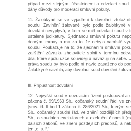
případ mezi stejnými účastnicemi a odvolací soud 
dány důvody pro moderaci smluvní pokuty.
11. Žalobkyně se ve vyjádření k dovolání ztotožni
soudu. Zavinění žalované bylo podle žalobkyně v
dovolání nevyplývá, v čem se měl odvolací soud v t
ustálené judikatury. Sjednanou smluvní pokutu nep
dobrými mravy a má za to, že nebylo namístě vyu
soudu. Poukazuje na to, že sjednáním smluvní poku
zajištění závazku zhotovitele splnit v termínu odev
díla, které spolu úzce souvisejí a navazují na sebe
práva soudu by bylo podle ní navíc zasaženo do po
Žalobkyně navrhla, aby dovolací soud dovolání žalova
III. Přípustnost dovolání
12. Nejvyšší soud v dovolacím řízení postupoval a o
zákona č. 99/1963 Sb., občanský soudní řád, ve zn
[srov. čl. II bod 1 zákona č. 286/2021 Sb., kterým 
Sb., občanský soudní řád, ve znění pozdějších před
Sb., o soudních exekutorech a exekuční činnosti (
dalších zákonů, ve znění pozdějších předpisů, a něk
jen „o. s. ř.“.