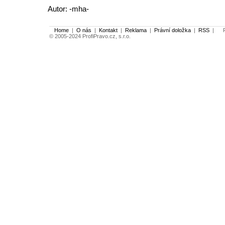
Autor: -mha-
Home
|
O nás
|
Kontakt
|
Reklama
|
Právní doložka
|
RSS
|
Po
© 2005-2024 ProfiPravo.cz, s.r.o.