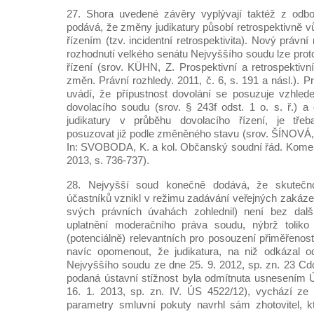
27. Shora uvedené závěry vyplývají taktéž z odbor
podává, že změny judikatury působí retrospektivně
řízením (tzv. incidentní retrospektivita). Nový právn
rozhodnutí velkého senátu Nejvyššího soudu lze proto 
řízení (srov. KÜHN, Z. Prospektivní a retrospektivn
změn. Právní rozhledy. 2011, č. 6, s. 191 a násl.). P
uvádí, že přípustnost dovolání se posuzuje vzhle
dovolacího soudu (srov. § 243f odst. 1 o. s. ř.) a
judikatury v průběhu dovolacího řízení, je třeb
posuzovat již podle změněného stavu (srov. ŠÍNOV
In: SVOBODA, K. a kol. Občanský soudní řád. Komen
2013, s. 736-737).
28. Nejvyšší soud konečně dodává, že skutečn
účastníků vznikl v režimu zadávání veřejných zakáze
svých právních úvahách zohlednil) není bez dal
uplatnění moderačního práva soudu, nýbrž toliko
(potenciálně) relevantních pro posouzení přiměřenos
navíc opomenout, že judikatura, na niž odkázal o
Nejvyššího soudu ze dne 25. 9. 2012, sp. zn. 23 Cd
podaná ústavní stížnost byla odmítnuta usnesením 
16. 1. 2013, sp. zn. IV. ÚS 4522/12), vychází ze 
parametry smluvní pokuty navrhl sám zhotovitel, k