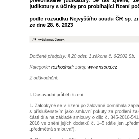
překonávané judikatury. Je tak zjevné, 
judikatury s účinky pro probíhající řízení poč
podle rozsudku Nejvyššího soudu ČR sp. zn
ze dne 28. 6. 2023
vytisknout článek
Dotčené předpisy: § 20 odst. 1 zákona č. 6/2002 Sb.
Kategorie:
rozhodnutí
; zdroj:
www.nsoud.cz
Z odůvodnění:
I. Dosavadní průběh řízení
1. Žalobkyně se v řízení po žalované domáhala zapl
s příslušenstvím jako smluvní pokuty za prodlení ža
části díla na základě smlouvy o dílo č. 345-2016-54
2016 ve znění jejích dodatků č. 1–5 (dále jen „před
„předmětná smlouva“).