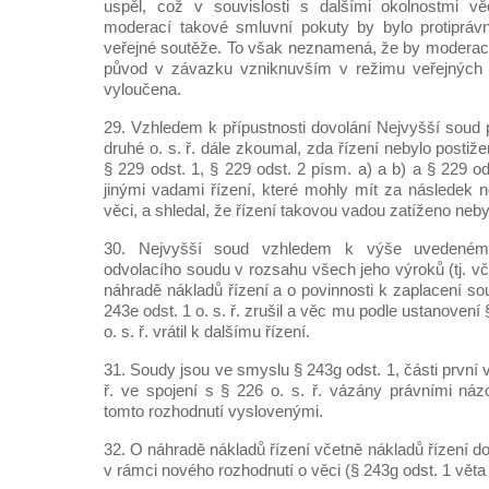
uspěl, což v souvislosti s dalšími okolnostmi v
moderací takové smluvní pokuty by bylo protiprá
veřejné soutěže. To však neznamená, že by moderac
původ v závazku vzniknuvším v režimu veřejných 
vyloučena.
29. Vzhledem k přípustnosti dovolání Nejvyšší soud 
druhé o. s. ř. dále zkoumal, zda řízení nebylo post
§ 229 odst. 1, § 229 odst. 2 písm. a) a b) a § 229 ods
jinými vadami řízení, které mohly mít za následek 
věci, a shledal, že řízení takovou vadou zatíženo neby
30. Nejvyšší soud vzhledem k výše uvedeném
odvolacího soudu v rozsahu všech jeho výroků (tj. v
náhradě nákladů řízení a o povinnosti k zaplacení so
243e odst. 1 o. s. ř. zrušil a věc mu podle ustanovení 
o. s. ř. vrátil k dalšímu řízení.
31. Soudy jsou ve smyslu § 243g odst. 1, části první 
ř. ve spojení s § 226 o. s. ř. vázány právními ná
tomto rozhodnutí vyslovenými.
32. O náhradě nákladů řízení včetně nákladů řízení 
v rámci nového rozhodnutí o věci (§ 243g odst. 1 věta d