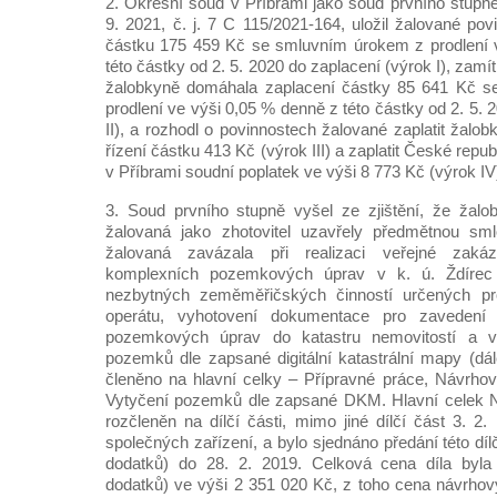
2. Okresní soud v Příbrami jako soud prvního stup
9. 2021, č. j. 7 C 115/2021-164, uložil žalované povi
částku 175 459 Kč se smluvním úrokem z prodlení 
této částky od 2. 5. 2020 do zaplacení (výrok I), zamítl
žalobkyně domáhala zaplacení částky 85 641 Kč 
prodlení ve výši 0,05 % denně z této částky od 2. 5. 
II), a rozhodl o povinnostech žalované zaplatit žalo
řízení částku 413 Kč (výrok III) a zaplatit České rep
v Příbrami soudní poplatek ve výši 8 773 Kč (výrok IV
3. Soud prvního stupně vyšel ze zjištění, že žalo
žalovaná jako zhotovitel uzavřely předmětnou sm
žalovaná zavázala při realizaci veřejné zaká
komplexních pozemkových úprav v k. ú. Ždírec
nezbytných zeměměřičských činností určených pro
operátu, vyhotovení dokumentace pro zavedení
pozemkových úprav do katastru nemovitostí a v
pozemků dle zapsané digitální katastrální mapy (dál
členěno na hlavní celky – Přípravné práce, Návrho
Vytyčení pozemků dle zapsané DKM. Hlavní celek N
rozčleněn na dílčí části, mimo jiné dílčí část 3. 2
společných zařízení, a bylo sjednáno předání této dílč
dodatků) do 28. 2. 2019. Celková cena díla byla
dodatků) ve výši 2 351 020 Kč, z toho cena návrhový