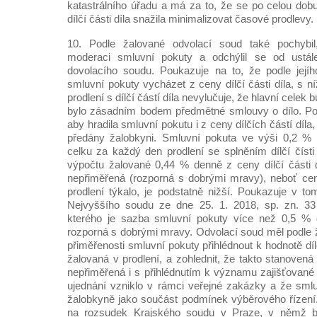
katastrálního úřadu a má za to, že se po celou do
dílčí části díla snažila minimalizovat časové prodlevy.
10. Podle žalované odvolací soud také pochybil,
moderaci smluvní pokuty a odchýlil se od ustál
dovolacího soudu. Poukazuje na to, že podle její
smluvní pokuty vycházet z ceny dílčí části díla, s ní
prodlení s dílčí částí díla nevylučuje, že hlavní cele
bylo zásadním bodem předmětné smlouvy o dílo. Po
aby hradila smluvní pokutu i z ceny dílčích částí díla
předány žalobkyni. Smluvní pokuta ve výši 0,2 %
celku za každý den prodlení se splněním dílčí čísti 
výpočtu žalované 0,44 % denně z ceny dílčí části dí
nepřiměřená (rozporná s dobrými mravy), neboť cena 
prodlení týkalo, je podstatně nižší. Poukazuje v t
Nejvyššího soudu ze dne 25. 1. 2018, sp. zn. 33
kterého je sazba smluvní pokuty více než 0,5 % 
rozporná s dobrými mravy. Odvolací soud měl podle 
přiměřenosti smluvní pokuty přihlédnout k hodnotě díl
žalovaná v prodlení, a zohlednit, že takto stanoven
nepřiměřená i s přihlédnutím k významu zajišťované 
ujednání vzniklo v rámci veřejné zakázky a že sml
žalobkyně jako součást podmínek výběrového řízení
na rozsudek Krajského soudu v Praze, v němž 