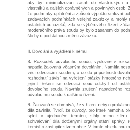
aby byl minimalizován zásah do vlastnických a
vlastníků a dalších oprávněných a povinných osob. Z
že podmínky uplatnění a způsob výpočtu smluvní pok
zadávacích podmínkách veřejné zakázky a mohly m
ostatních uchazečů, zda se výběrového řízení zúčast
moderačního práva soudu by bylo zásahem do podm
šlo by o podstatnou změnu závazku.
II. Dovolání a vyjádření k němu
8. Rozsudek odvolacího soudu, výslovně v rozsa
napadla žalovaná včasným dovoláním. Namítla nesp
věci odvolacím soudem, a co do přípustnosti dovol
rozhodnutí závisí na vyřešení otázky hmotného neb
jejímž řešení se odvolací soud odchýlil od ustá
dovolacího soudu. Navrhla zrušení napadeného roz
odvolacímu soudu k dalšímu řízení.
9. Žalovaná se domnívá, že v řízení nebylo prokázán
díla zavinila. Tvrdí, že důvody, pro které nemohla př
splnit v ujednaném termínu, stály mimo sféru 
schvalování díla dotčenými orgány státní správy, 
komisí a zastupitelstvem obce. V tomto ohledu pouk