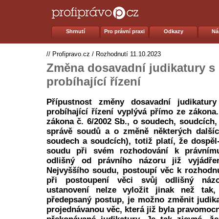
Shrnutí
Pro právní praxi
Odkazy
Ná
//
Profipravo.cz
/
Rozhodnutí
11.10.2023
Změna dosavadní judikatury s 
probíhající řízení
Přípustnost změny dosavadní judikatury
probíhající řízení vyplývá přímo ze zákona
zákona č. 6/2002 Sb., o soudech, soudcích, 
správě soudů a o změně některých další
soudech a soudcích), totiž platí, že dospěl
soudu při svém rozhodování k právnímu
odlišný od právního názoru již vyjádře
Nejvyššího soudu, postoupí věc k rozhodn
při postoupení věci svůj odlišný náz
ustanovení nelze vyložit jinak než tak,
předepsaný postup, je možno změnit judika
projednávanou věc, která již byla pravomoc