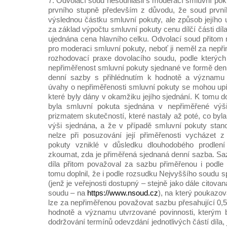
7. Odvolací soud nesouhlasil s moderací smluvní p
prvního stupně především z důvodu, že soud prvn
výslednou částku smluvní pokuty, ale způsob jejího 
za základ výpočtu smluvní pokuty cenu dílčí části díla,
ujednána cena hlavního celku. Odvolací soud přitom
pro moderaci smluvní pokuty, neboť ji neměl za nepř
rozhodovací praxe dovolacího soudu, podle kterých
nepřiměřenost smluvní pokuty sjednané ve formě den
denní sazby s přihlédnutím k hodnotě a významu z
úvahy o nepřiměřenosti smluvní pokuty se mohou upín
které byly dány v okamžiku jejího sjednání. K tomu d
byla smluvní pokuta sjednána v nepřiměřené výši
prizmatem skutečností, které nastaly až poté, co byla
výši sjednána, a že v případě smluvní pokuty stan
nelze při posuzování její přiměřenosti vycházet 
pokuty vzniklé v důsledku dlouhodobého prodlení 
zkoumat, zda je přiměřená sjednaná denní sazba. S
díla přitom považoval za sazbu přiměřenou i podle k
tomu doplnil, že i podle rozsudku Nejvyššího soudu 
(jenž je veřejnosti dostupný – stejně jako dále citov
soudu – na
https://www.nsoud.cz
), na který poukazov
lze za nepřiměřenou považovat sazbu přesahující 0,5
hodnotě a významu utvrzované povinnosti, kterým 
dodržování termínů odevzdání jednotlivých částí díla,