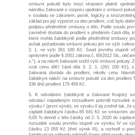
smluvní pokutě bylo mezi stranami platně sjedná
námitku žalované o rozporu ujednání o smluvní pokut
v souladu se zákonem, jasně, logicky a srozumit
základ pro její výpočet za den prodlení, což bylo obě
podpisu předmětné smlouvy o dílo. Podle soudu prv
zaviněně dostala do prodlení s předáním části díla, k
které mohla žalobkyně podle předmětné smlouvy po
avšak požadovala smluvní pokutu jen ve výši celkové 
2. 1. ve výši 261 100 Kč. Soud prvního stupně v
oprávnění podle § 2051 zákona č. 89/2012 Sb., občans
z.“), a na návrh žalované snížil výši smluvní pokuty. Z
vzal cenu dílčí části díla 3. 2. 1. (261 100 Kč),
žalovaná dostala do prodlení, nikoliv cenu hlavní
žalobkyni náleží na smluvní pokutě za den prodlení 
336 dnů prodlení 175 459 Kč.
5. K odvoláním žalobkyně a žalované Krajský s
odvolací napadeným rozsudkem potvrdil rozsudek s
výroku I (první výrok), ve výroku II jej změnil tak, že 
zaplatit žalobkyni částku 85 641 Kč se smluvním úr
0,05 % denně z této částky od 2. 5. 2020 do zaplace
rozsudek soudu prvního stupně ve výroku IV ve výš
částku 13 055 Kč (třetí výrok III), a rozhodl o povi
žalobkyni na náhradu nákladů řízení před soudy obou