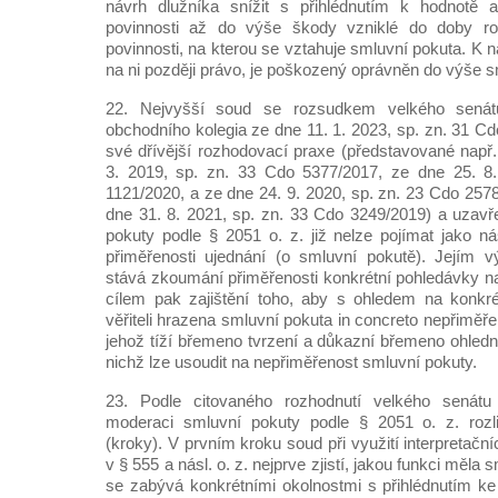
návrh dlužníka snížit s přihlédnutím k hodnotě 
povinnosti až do výše škody vzniklé do doby ro
povinnosti, na kterou se vztahuje smluvní pokuta. K n
na ni později právo, je poškozený oprávněn do výše s
22. Nejvyšší soud se rozsudkem velkého senát
obchodního kolegia ze dne 11. 1. 2023, sp. zn. 31 Cd
své dřívější rozhodovací praxe (představované např
3. 2019, sp. zn. 33 Cdo 5377/2017, ze dne 25. 8
1121/2020, a ze dne 24. 9. 2020, sp. zn. 23 Cdo 257
dne 31. 8. 2021, sp. zn. 33 Cdo 3249/2019) a uzavř
pokuty podle § 2051 o. z. již nelze pojímat jako ná
přiměřenosti ujednání (o smluvní pokutě). Jejím
stává zkoumání přiměřenosti konkrétní pohledávky na
cílem pak zajištění toho, aby s ohledem na konkré
věřiteli hrazena smluvní pokuta in concreto nepřiměře
jehož tíží břemeno tvrzení a důkazní břemeno ohledn
nichž lze usoudit na nepřiměřenost smluvní pokuty.
23. Podle citovaného rozhodnutí velkého senátu
moderaci smluvní pokuty podle § 2051 o. z. rozliš
(kroky). V prvním kroku soud při využití interpretačn
v § 555 a násl. o. z. nejprve zjistí, jakou funkci měla 
se zabývá konkrétními okolnostmi s přihlédnutím ke 