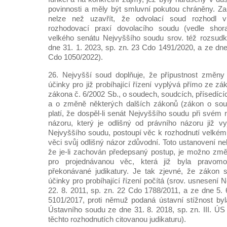
povinnosti a měly být smluvní pokutou chráněny. Za
nelze než uzavřít, že odvolací soud rozhodl 
rozhodovací praxí dovolacího soudu (vedle shor
velkého senátu Nejvyššího soudu srov. též rozsud
dne 31. 1. 2023, sp. zn. 23 Cdo 1491/2020, a ze dne
Cdo 1050/2022).
26. Nejvyšší soud doplňuje, že přípustnost změny 
účinky pro již probíhající řízení vyplývá přímo ze zá
zákona č. 6/2002 Sb., o soudech, soudcích, přísedící
a o změně některých dalších zákonů (zákon o soud
platí, že dospěl-li senát Nejvyššího soudu při svém
názoru, který je odlišný od právního názoru již v
Nejvyššího soudu, postoupí věc k rozhodnutí velkému
věci svůj odlišný názor zdůvodní. Toto ustanovení nel
že je-li zachován předepsaný postup, je možno změni
pro projednávanou věc, která již byla pravom
překonávané judikatury. Je tak zjevné, že zákon 
účinky pro probíhající řízení počítá (srov. usnesení
22. 8. 2011, sp. zn. 22 Cdo 1788/2011, a ze dne 5. 
5101/2017, proti němuž podaná ústavní stížnost by
Ústavního soudu ze dne 31. 8. 2018, sp. zn. III. ÚS 
těchto rozhodnutích citovanou judikaturu).