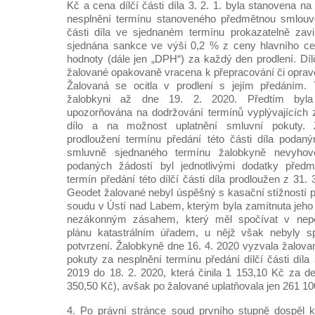
Kč a cena dílčí části díla 3. 2. 1. byla stanovena n
nesplnění termínu stanoveného předmětnou smlouvou
části díla ve sjednaném termínu prokazatelně zav
sjednána sankce ve výši 0,2 % z ceny hlavního ce
hodnoty (dále jen „DPH“) za každý den prodlení. Dílčí
žalované opakovaně vracena k přepracování či opravě
Žalovaná se ocitla v prodlení s jejím předáním. T
žalobkyni až dne 19. 2. 2020. Předtím byla
upozorňována na dodržování termínů vyplývajících
dílo a na možnost uplatnění smluvní pokuty.
prodloužení termínu předání této části díla poda
smluvně sjednaného termínu žalobkyně nevyhov
podaných žádostí byl jednotlivými dodatky před
termín předání této dílčí části díla prodloužen z 31.
Geodet žalované nebyl úspěšný s kasační stížností p
soudu v Ústí nad Labem, kterým byla zamítnuta jeho
nezákonným zásahem, který měl spočívat v nepo
plánu katastrálním úřadem, u nějž však nebyly s
potvrzení. Žalobkyně dne 16. 4. 2020 vyzvala žalova
pokuty za nesplnění termínu předání dílčí části díla 
2019 do 18. 2. 2020, která činila 1 153,10 Kč za d
350,50 Kč), avšak po žalované uplatňovala jen 261 10
4. Po právní stránce soud prvního stupně dospěl k