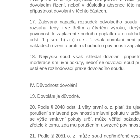
dovolacím řízení, neboť v důsledku absence této nál
přípustnost dovolání v těchto částech.
17. Žalovaná napadla rozsudek odvolacího soudu 
rozsahu, tedy i ve třetím a čtvrtém výroku, kter
povinnosti k zaplacení soudního poplatku a o náklad
odst. 1 písm. h) a i) o. s. ř. však dovolání není p
nákladech řízení a proti rozhodnutí o povinnosti zaplat
18. Nejvyšší soud však shledal dovolání přípust
moderace smluvní pokuty, neboť se odvolací soud při 
ustálené rozhodovací praxe dovolacího soudu.
IV. Důvodnost dovolání
19. Dovolání je důvodné.
20. Podle § 2048 odst. 1 věty první o. z. platí, že ujed
porušení smluvené povinnosti smluvní pokutu v určit
se výše smluvní pokuty určí, může věřitel požado
zřetele k tomu, zda mu porušením utvrzené povinnosti
21. Podle § 2051 o. z. může soud nepřiměřeně vys