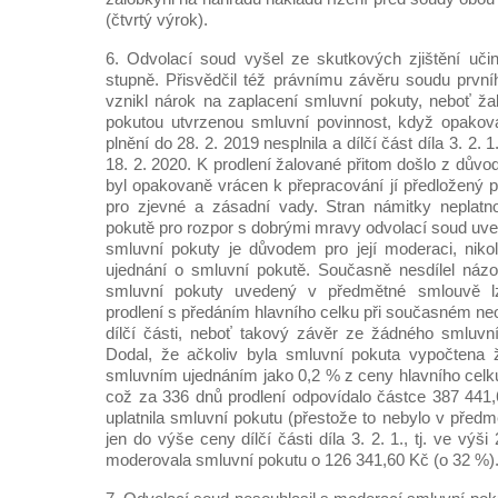
(čtvrtý výrok).
6. Odvolací soud vyšel ze skutkových zjištění uč
stupně. Přisvědčil též právnímu závěru soudu první
vznikl nárok na zaplacení smluvní pokuty, neboť ža
pokutou utvrzenou smluvní povinnost, když opakov
plnění do 28. 2. 2019 nesplnila a dílčí část díla 3. 2. 
18. 2. 2020. K prodlení žalované přitom došlo z důvodů
byl opakovaně vrácen k přepracování jí předložený p
pro zjevné a zásadní vady. Stran námitky neplatno
pokutě pro rozpor s dobrými mravy odvolací soud uve
smluvní pokuty je důvodem pro její moderaci, niko
ujednání o smluvní pokutě. Současně nesdílel názo
smluvní pokuty uvedený v předmětné smlouvě lz
prodlení s předáním hlavního celku při současném ne
dílčí části, neboť takový závěr ze žádného smluvn
Dodal, že ačkoliv byla smluvní pokuta vypočtena 
smluvním ujednáním jako 0,2 % z ceny hlavního celk
což za 336 dnů prodlení odpovídalo částce 387 441
uplatnila smluvní pokutu (přestože to nebylo v před
jen do výše ceny dílčí části díla 3. 2. 1., tj. ve vý
moderovala smluvní pokutu o 126 341,60 Kč (o 32 %)