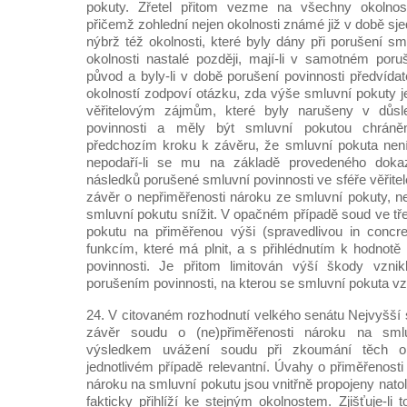
pokuty. Zřetel přitom vezme na všechny okolnost
přičemž zohlední nejen okolnosti známé již v době sj
nýbrž též okolnosti, které byly dány při porušení sml
okolnosti nastalé později, mají-li v samotném poru
původ a byly-li v době porušení povinnosti předvída
okolností zodpoví otázku, zda výše smluvní pokuty 
věřitelovým zájmům, které byly narušeny v důsl
povinnosti a měly být smluvní pokutou chráně
předchozím kroku k závěru, že smluvní pokuta není
nepodaří-li se mu na základě provedeného dokaz
následků porušené smluvní povinnosti ve sféře věřitel
závěr o nepřiměřenosti nároku ze smluvní pokuty, n
smluvní pokutu snížit. V opačném případě soud ve tř
pokutu na přiměřenou výši (spravedlivou in concr
funkcím, které má plnit, a s přihlédnutím k hodnot
povinnosti. Je přitom limitován výší škody vzni
porušením povinnosti, na kterou se smluvní pokuta vz
24. V citovaném rozhodnutí velkého senátu Nejvyšší 
závěr soudu o (ne)přiměřenosti nároku na sml
výsledkem uvážení soudu při zkoumání těch ok
jednotlivém případě relevantní. Úvahy o přiměřenost
nároku na smluvní pokutu jsou vnitřně propojeny natol
fakticky přihlíží ke stejným okolnostem. Zjišťuje-li 