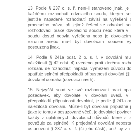
13. Podle § 237 o. s. ř. není-li stanoveno jinak, je 
každému rozhodnutí odvolacího soudu, kterým se 
jestliže napadené rozhodnutí závisí na vyřešení
procesního práva, při jejímž řešení se odvolací so
rozhodovací praxe dovolacího soudu nebo která v 
soudu dosud nebyla vyřešena nebo je dovolací
rozdílně anebo má-li být dovolacím soudem vy
posouzena jinak.
14. Podle § 241a odst. 2 o. s. ř. v dovolání mu
náležitostí (§ 42 odst. 4) uvedeno, proti kterému roz
rozsahu se rozhodnutí napadá, vymezení důvodu dov
spatřuje splnění předpokladů přípustnosti dovolání (
dovolatel domáhá (dovolací návrh).
15. Nejvyšší soud ve své rozhodovací praxi opa
požadavek, aby dovolatel v dovolání uvedl, v
předpokladů přípustnosti dovolání, je podle § 241a ods
náležitostí dovolání. Může-li být dovolání přípustné 
(jako je tomu v posuzované věci), je dovolatel povine
každý z uplatněných dovolacích důvodů, které z 
považuje za splněné. K projednání dovolání neposta
ustanovení § 237 o. s. ř. (či jeho části), aniž by z 