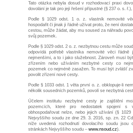
Tato otázka nebyla dosud v rozhodovací praxi dovo
dovolání je tak pro její řešení přípustné (§ 237 o. s. ř.),
Podle § 1029 odst. 1 o. z. vlastník nemovité vě
hospodařit či jinak ji řádně užívat proto, že není dost
cestou, může žádat, aby mu soused za náhradu povol
svůj pozemek.
Podle § 1029 odst. 2 o. z. nezbytnou cestu může soud 
odpovídá potřebě vlastníka nemovité věci řádně 
nejmenšími, a to i jako služebnost. Zároveň musí bý
zřízením nebo užíváním nezbytné cesty co nej
pozemek co nejméně zasažen. To musí být zvlášť zvá
povolit zřízení nové cesty.
Podle § 1033 odst. 1 věta první o. z. obklopuje-li ne
několik sousedních pozemků, povolí se nezbytná cesta
Účelem institutu nezbytné cesty je zajištění mo
pozemcích, které pro nedostatek spojení s v
obhospodařovat nelze, nebo jejich užívání (§ 1029 
Nejvyššího soudu ze dne 29. 3. 2016, sp. zn. 22 Cdo
níže uvedená rozhodnutí dovolacího soudu jsou
stránkách Nejvyššího soudu –
www.nsoud.cz
).