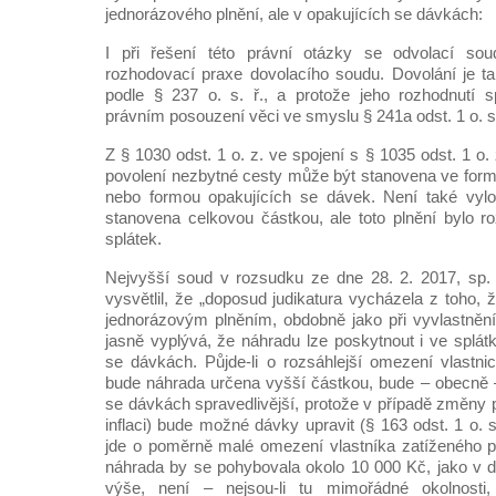
jednorázového plnění, ale v opakujících se dávkách:
I při řešení této právní otázky se odvolací sou
rozhodovací praxe dovolacího soudu. Dovolání je tak
podle § 237 o. s. ř., a protože jeho rozhodnutí
právním posouzení věci ve smyslu § 241a odst. 1 o. s. 
Z § 1030 odst. 1 o. z. ve spojení s § 1035 odst. 1 o.
povolení nezbytné cesty může být stanovena ve form
nebo formou opakujících se dávek. Není také vylo
stanovena celkovou částkou, ale toto plnění bylo ro
splátek.
Nejvyšší soud v rozsudku ze dne 28. 2. 2017, sp.
vysvětlil, že „doposud judikatura vycházela z toho,
jednorázovým plněním, obdobně jako při vyvlastnění
jasně vyplývá, že náhradu lze poskytnout i ve splát
se dávkách. Půjde-li o rozsáhlejší omezení vlastni
bude náhrada určena vyšší částkou, bude – obecně 
se dávkách spravedlivější, protože v případě změny p
inflaci) bude možné dávky upravit (§ 163 odst. 1 o. 
jde o poměrně malé omezení vlastníka zatíženého 
náhrada by se pohybovala okolo 10 000 Kč, jako v d
výše, není – nejsou-li tu mimořádné okolnosti