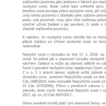
zatíženého pozemku jako jednomu z faktorů pro stano
nezbytné cesty. Bude nutné také zohlednit újmu 
kterému soud povoluje právo nezbytné cesty, jež můž
ceny tohoto pozemku v důsledku jeho zatížení právem
potaz, zda pozemek, resp. jeho část zatíženou prá
výlučně užívat žadatel o její povolení, či spolu s
vlastník zatíženého pozemku.
K námitce, že nezbytná cesta neměla být ve formě
jelikož žalobce se zřízení nezbytné cesty ve form
nedomáhal:
Nejvyšší soud v rozsudku ze dne 27. 2. 2018, sp.
uvedl, že pokud jde o stanovení rozsahu nezbytné 
návrhem žalobce a může jej stanovit odlišně na zá
řízení o povolení nezbytné cesty spadá mezi řízení, u
2 o. s. ř. z právní úpravy vyplývá určitý způsob 
účastníky (srov. usnesení Nejvyššího soudu ze dne 2
Cdo 1680/2014, nebo rozsudek Nejvyššího soudu ze d
22 Cdo 1075/2006). Přímo v poměrech zákona č. 
zákoník, tento závěr formuloval Nejvyšší soud v u
2017, sp. zn. 22 Cdo 3697/2017.
Shora uvedené rovněž platí i pro stanovení formy, ve