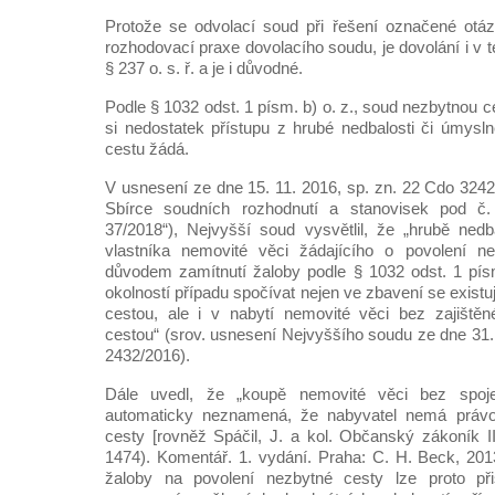
Protože se odvolací soud při řešení označené otáz
rozhodovací praxe dovolacího soudu, je dovolání i v t
§ 237 o. s. ř. a je i důvodné.
Podle § 1032 odst. 1 písm. b) o. z., soud nezbytnou ce
si nedostatek přístupu z hrubé nedbalosti či úmysl
cestu žádá.
V usnesení ze dne 15. 11. 2016, sp. zn. 22 Cdo 324
Sbírce soudních rozhodnutí a stanovisek pod č.
37/2018“), Nejvyšší soud vysvětlil, že „hrubě ned
vlastníka nemovité věci žádajícího o povolení ne
důvodem zamítnutí žaloby podle § 1032 odst. 1 pís
okolností případu spočívat nejen ve zbavení se existu
cestou, ale i v nabytí nemovité věci bez zajištěn
cestou“ (srov. usnesení Nejvyššího soudu ze dne 31.
2432/2016).
Dále uvedl, že „koupě nemovité věci bez spoj
automaticky neznamená, že nabyvatel nemá právo
cesty [rovněž Spáčil, J. a kol. Občanský zákoník I
1474). Komentář. 1. vydání. Praha: C. H. Beck, 2013
žaloby na povolení nezbytné cesty lze proto při