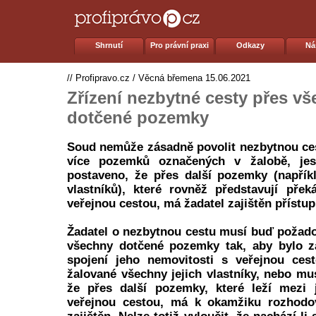
Shrnutí
Pro právní praxi
Odkazy
Ná
//
Profipravo.cz
/
Věcná břemena
15.06.2021
Zřízení nezbytné cesty přes v
dotčené pozemky
Soud nemůže zásadně povolit nezbytnou ce
více pozemků označených v žalobě, jest
postaveno, že přes další pozemky (napřík
vlastníků), které rovněž představují pře
veřejnou cestou, má žadatel zajištěn přístup
Žadatel o nezbytnou cestu musí buď požadov
všechny dotčené pozemky tak, aby bylo za
spojení jeho nemovitosti s veřejnou cest
žalované všechny jejich vlastníky, nebo mus
že přes další pozemky, které leží mezi 
veřejnou cestou, má k okamžiku rozhodo