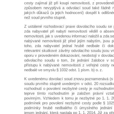
cesty zajímal již při koupi nemovitosti, z proved
způsobem nevyplývá a odvolací soud také řádně n
jakých důkazů (a jejich hodnocení) dospěl k odlišn
než soud prvního stupně.
Z ustálené rozhodovací praxe dovolacího soudu se 
zda nabyvatel při nabytí nemovitosti věděl o abse
nemovitosti, jak s uvedenou informací naložil a zda se
nabývané nemovitosti již před jejím nabytím, jsou 
toho, zda nabyvatel jednal hrubě nedbale či dok
relevantní skutkové závěry odvolacího soudu jsou vn
oporu v provedeném dokazování, neobstojí v dovola
odvolacího soudu o tom, že jednání žalobce v sou
přístupu k nabývané nemovitosti z veřejné cesty n
nedbalé ve smyslu § 1032 odst. 1 písm. b) o. z.
K uvedenému dovolací soud znovu poznamenává (s 
soudu prvního stupně uvedeným v odst. 20 rozsudku
rozhodnutí o povolení nezbytné cesty je rozhodnutím
teprve tímto rozhodnutím je založen právní vz
povinným. Vzhledem k tomu je nezbytné po 1. 1. 2
podmínek pro povolení nezbytné cesty podle § 1029
podmínky hrubě nedbalého či úmyslného jednání 
jenom jednání, která nastala po 1. 1. 2014. Již za 