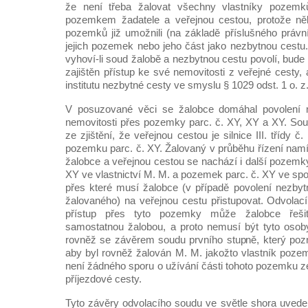
že není třeba žalovat všechny vlastníky pozemk
pozemkem žadatele a veřejnou cestou, protože někt
pozemků již umožnili (na základě příslušného právníh
jejich pozemek nebo jeho část jako nezbytnou cestu.
vyhoví-li soud žalobě a nezbytnou cestu povolí, bude m
zajištěn přístup ke své nemovitosti z veřejné cesty,
institutu nezbytné cesty ve smyslu § 1029 odst. 1 o. z
V posuzované věci se žalobce domáhal povolení 
nemovitosti přes pozemky parc. č. XY, XY a XY. Sou
ze zjištění, že veřejnou cestou je silnice III. třídy 
pozemku parc. č. XY. Žalovaný v průběhu řízení namí
žalobce a veřejnou cestou se nachází i další pozemk
XY ve vlastnictví M. M. a pozemek parc. č. XY ve spo
přes které musí žalobce (v případě povolení nezby
žalovaného) na veřejnou cestu přistupovat. Odvolac
přístup přes tyto pozemky může žalobce řeš
samostatnou žalobou, a proto nemusí být tyto osoby
rovněž se závěrem soudu prvního stupně, který poz
aby byl rovněž žalován M. M. jakožto vlastník pozem
není žádného sporu o užívání části tohoto pozemku z
příjezdové cesty.
Tyto závěry odvolacího soudu ve světle shora uved