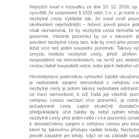
Nejvyšší soud v rozsudku ze dne 10. 12. 2018, sp.
vysvětlil, že ustanovení § 1033 odst. 1 o. z. je nutné s
nezbytné cesty vykládat tak, že soud zvolí pou
okolnostem nejvhodnější – řešení; povolí pouze je
však neznamená, že by nezbytná cesta nemohla vé
pozemek. Vlastník pozemku by se v takovém př
povolení nezbytné cesty tam, kde by mezi jeho poz
ležel více než jeden sousední pozemek. Takový vý
smyslu institutu nezbytné cesty, jehož účelem 
hospodaření na nemovitostech, na nichž pro nedost
cestou řádně hospodařit nelze, nebo jejich řádného už
Hmotněprávní podmínkou vyhovění žalobě obsaženou 
je nedostatek spojení nemovitosti s veřejnou ce
nezbytné cesty je potom takový nedostatek odstranit
se mezi nemovitostí, k níž žádá její vlastník pov
veřejnou cestou nachází více pozemků, je nutn
požadované cesty zajistí skutečně dostateč
předpokládaný účel žaloby by nebyl splněn tehdy
nezbytné cesty přes jeden nebo i více pozemků ozna
k dostatečnému spojení s veřejnou cestou pro exis
které by takovému přístupu nadále bránily. Nezbytn
povolit zásadně jen tehdy, když se na základě soud