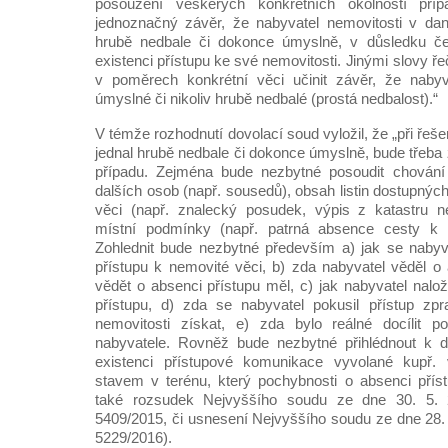
posouzení veškerých konkrétních okolností pří
jednoznačný závěr, že nabyvatel nemovitosti v da
hrubě nedbale či dokonce úmyslně, v důsledku čeh
existenci přístupu ke své nemovitosti. Jinými slovy 
v poměrech konkrétní věci učinit závěr, že nabyv
úmyslné či nikoliv hrubě nedbalé (prostá nedbalost).“
V témže rozhodnutí dovolací soud vyložil, že „při řeš
jednal hrubě nedbale či dokonce úmyslně, bude třeba 
případu. Zejména bude nezbytné posoudit chování n
dalších osob (např. sousedů), obsah listin dostupný
věci (např. znalecký posudek, výpis z katastru ne
místní podmínky (např. patrná absence cesty k n
Zohlednit bude nezbytné především a) jak se nabyva
přístupu k nemovité věci, b) zda nabyvatel věděl o 
vědět o absenci přístupu měl, c) jak nabyvatel nalož
přístupu, d) zda se nabyvatel pokusil přístup zpr
nemovitosti získat, e) zda bylo reálné docílit p
nabyvatele. Rovněž bude nezbytné přihlédnout k d
existenci přístupové komunikace vyvolané kupř. v
stavem v terénu, který pochybnosti o absenci příst
také rozsudek Nejvyššího soudu ze dne 30. 5.
5409/2015, či usnesení Nejvyššího soudu ze dne 28. 
5229/2016).