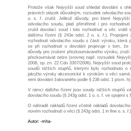
Protože však Nejvyšší soud shledal dovolání s ohl
právních otázek důvodným, rozsudek odvolacího sou
o. s. ř. zrušil. Jelikož důvody, pro které Nejvyšší
odvolacího soudu, platí přiměřeně i pro rozhodnut
zrušil dovolací soud i toto rozhodnutí a věc vrátil
dalšímu řízení (§ 243e odst. 2 o. s. ř.). Propojen
rozhodnutí odvolacího soudu s částí výroku, která
se při rozhodnutí o dovolání projevuje v tom, že 
důvody pro zrušení přezkoumávaného výroku, zruší 
přezkoumávat nelze (srovnej např. rozsudek Nejvyš
2008, sp. zn. 22 Cdo 3307/2006). Nejvyšší soud prot
soudů nižších stupňů, kterými bylo rozhodnuto o n
jakožto výroky akcesorické k výrokům o věci samé, a
není dovolání žalovaného podle § 238 odst. 1 písm. h) o
V rámci dalšího řízení jsou soudy nižších stupňů 
dovolacího soudu (§ 243g odst. 1 o. s. ř. ve spojení s § 
O náhradě nákladů řízení včetně nákladů dovolacího
novém rozhodnutí o věci (§ 243g odst. 1 in fine o. s. ř.)
Autor: -mha-