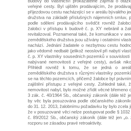
budovy do vlastnictví prokazatelně zajímal o otáz
veřejné cesty. Byl ujištěn prodávajícím, že prodáva
příjezdovou cestu nacházející se v areálu bývalého 
družstva na základě příslušných nájemních smluv, 
podle sdělení prodávajícího svědčit rovněž žalob
žalobci v přístupu k budově č. p. XY nebránil a ž
revitalizoval. Poznamenal také, že komunikace v are
zemědělského družstva jsou užívány i ostatními vlast
nachází. Jednání žadatele o nezbytnou cestu hodno
jako vědomě nedbalé (jelikož neoslovil při nabytí vla
č. p. XY vlastníky sousedních pozemků v souvislosti 
nabývané nemovitosti z veřejné cesty), avšak niko
Přihlédl rovněž k tomu, že se jedná o areál
zemědělského družstva s různými vlastníky pozemků
se na těchto pozemcích, přičemž žalobce byl právní
zajištění přístupu z veřejné cesty. Zohlednil také,
nemovitost nabyl, bylo možné zřídit věcné břemeno c
3 zák. č. 40/1964 Sb., občanský zákoník (dále též je
by věc byla posuzována podle občanského zákoníku
do 31. 12. 2013, žalobnímu požadavku by bylo zcela j
že v posuzované věci nelze postupovat podle § 1032 
č. 89/2012 Sb., občanský zákoník (dále též jen „o. 
rozporu se zásadou pravé retroaktivity.