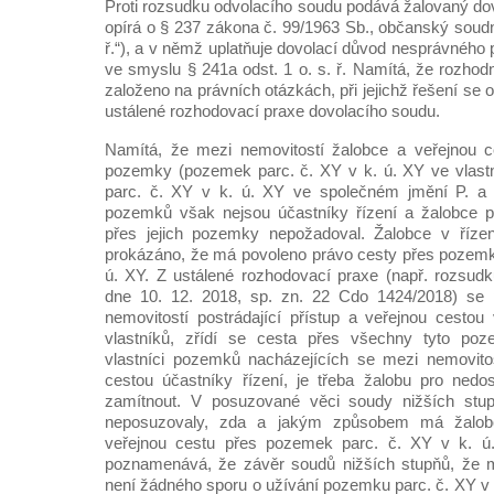
Proti rozsudku odvolacího soudu podává žalovaný dov
opírá o § 237 zákona č. 99/1963 Sb., občanský soudní 
ř.“), a v němž uplatňuje dovolací důvod nesprávného
ve smyslu § 241a odst. 1 o. s. ř. Namítá, že rozhod
založeno na právních otázkách, při jejichž řešení se 
ustálené rozhodovací praxe dovolacího soudu.
Namítá, že mezi nemovitostí žalobce a veřejnou c
pozemky (pozemek parc. č. XY v k. ú. XY ve vlast
parc. č. XY v k. ú. XY ve společném jmění P. a M.
pozemků však nejsou účastníky řízení a žalobce p
přes jejich pozemky nepožadoval. Žalobce v řízení
prokázáno, že má povoleno právo cesty přes pozemk
ú. XY. Z ustálené rozhodovací praxe (např. rozsud
dne 10. 12. 2018, sp. zn. 22 Cdo 1424/2018) se p
nemovitostí postrádající přístup a veřejnou cesto
vlastníků, zřídí se cesta přes všechny tyto poze
vlastníci pozemků nacházejících se mezi nemovitos
cestou účastníky řízení, je třeba žalobu pro nedo
zamítnout. V posuzované věci soudy nižších s
neposuzovaly, zda a jakým způsobem má žalobc
veřejnou cestu přes pozemek parc. č. XY v k. ú.
poznamenává, že závěr soudů nižších stupňů, že 
není žádného sporu o užívání pozemku parc. č. XY v 