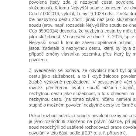
povolena (tedy zda je nezbytná cesta povolena j
služebnost). K tomu Nejvyšší soud v usnesení ze dne
Cdo 5100/2016, vyložil, že byť § 1029 odst. 2 věta dr
lze nezbytnou cestu zřídit i jinak než jako služebnos
soudu (srov. např. rozsudek Nejvyššího soudu ze dne 
Cdo 999/2014) dovodila, že nezbytná cesta by měla b
jako služebnost. V usnesení ze dne 7. 7. 2016, sp. 
Nejvyšší soud k tomuto závěru opětovně přihlási
jistotu žadatele o nezbytnou cestu, která by byla
případě změny vlastníka pozemku, přes který by m
povolena.
Z uvedeného se podává, že odvolací soud byl oprá
cestu jako služebnost, a to i když žalobce povole
žalobě výslovně nepožadoval. V posuzované věci 
rovněž přiměřenou úvahu soudů nižších stupňů,
nezbytnou cestu jako služebnost, a to s ohledem na p
nezbytnou cestu (na tomto závěru ničeho nemění a
stupně o možném povolení nezbytné cesty ve formě o
Pokud rozhodl odvolací soud o povolení nezbytné ces
je jeho rozhodnutí založeno na právní otázce, při j
soud neodchýlil od ustálené rozhodovací praxe dovola
dovolání v této části podle § 237 o. s. ř. přípustné.