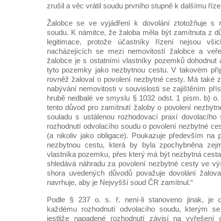
zrušil a věc vrátil soudu prvního stupně k dalšímu říze
Žalobce se ve vyjádření k dovolání ztotožňuje s 
soudu. K námitce, že žaloba měla být zamítnuta z 
legitimace, protože účastníky řízení nejsou vši
nacházejících se mezi nemovitostí žalobce a veře
žalobce je s ostatními vlastníky pozemků dohodnut a
tyto pozemky jako nezbytnou cestu. V takovém příp
rovněž žaloval o povolení nezbytné cesty. Má také za
nabývání nemovitosti v souvislosti se zajištěním přís
hrubě nedbalé ve smyslu § 1032 odst. 1 písm. b) o. 
tento důvod pro zamítnutí žaloby o povolení nezbytn
souladu s ustálenou rozhodovací praxí dovolacího
rozhodnutí odvolacího soudu o povolení nezbytné ces
(a nikoliv jako obligace). Poukazuje především na p
nezbytnou cestu, která by byla zpochybněna ze
vlastníka pozemku, přes který má být nezbytná cesta
shledává náhradu za povolení nezbytné cesty ve vý
shora uvedených důvodů považuje dovolání žalov
navrhuje, aby je Nejvyšší soud ČR zamítnul.“
Podle § 237 o. s. ř. není-li stanoveno jinak, je d
každému rozhodnutí odvolacího soudu, kterým se 
jestliže napadené rozhodnutí závisí na vyřešení