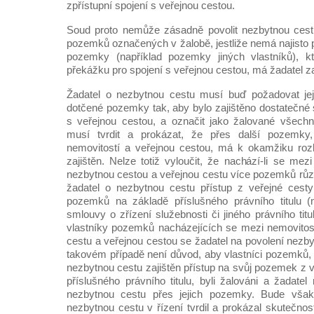
zpřístupní spojení s veřejnou cestou.
Soud proto nemůže zásadně povolit nezbytnou cest
pozemků označených v žalobě, jestliže nemá najisto 
pozemky (například pozemky jiných vlastníků), kt
překážku pro spojení s veřejnou cestou, má žadatel zaj
Žadatel o nezbytnou cestu musí buď požadovat jej
dotčené pozemky tak, aby bylo zajištěno dostatečné 
s veřejnou cestou, a označit jako žalované všechny
musí tvrdit a prokázat, že přes další pozemky,
nemovitostí a veřejnou cestou, má k okamžiku roz
zajištěn. Nelze totiž vyloučit, že nachází-li se mez
nezbytnou cestou a veřejnou cestu více pozemků různý
žadatel o nezbytnou cestu přístup z veřejné cesty
pozemků na základě příslušného právního titulu (
smlouvy o zřízení služebnosti či jiného právního titu
vlastníky pozemků nacházejících se mezi nemovitos
cestu a veřejnou cestou se žadatel na povolení nezb
takovém případě není důvod, aby vlastníci pozemků, 
nezbytnou cestu zajištěn přístup na svůj pozemek z 
příslušného právního titulu, byli žalováni a žadatel
nezbytnou cestu přes jejich pozemky. Bude však
nezbytnou cestu v řízení tvrdil a prokázal skutečnost