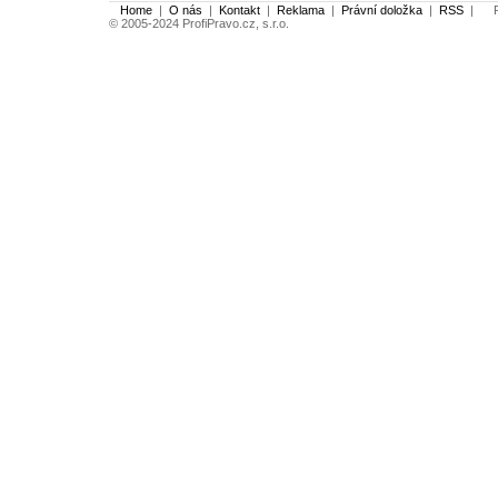
Home
|
O nás
|
Kontakt
|
Reklama
|
Právní doložka
|
RSS
|
Po
© 2005-2024 ProfiPravo.cz, s.r.o.