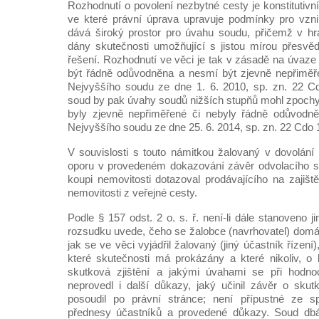
Rozhodnutí o povolení nezbytné cesty je konstitutiv
ve které právní úprava upravuje podmínky pro vzn
dává široký prostor pro úvahu soudu, přičemž v hr
dány skutečnosti umožňující s jistou mírou přesvěd
řešení. Rozhodnutí ve věci je tak v zásadě na úvaze
být řádně odůvodněna a nesmí být zjevně nepřiměře
Nejvyššího soudu ze dne 1. 6. 2010, sp. zn. 22 Cd
soud by pak úvahy soudů nižších stupňů mohl zpochyb
byly zjevně nepřiměřené či nebyly řádně odůvodně
Nejvyššího soudu ze dne 25. 6. 2014, sp. zn. 22 Cdo 
V souvislosti s touto námitkou žalovaný v dovolán
oporu v provedeném dokazování závěr odvolacího so
koupi nemovitosti dotazoval prodávajícího na zajišt
nemovitosti z veřejné cesty.
Podle § 157 odst. 2 o. s. ř. není-li dále stanoveno 
rozsudku uvede, čeho se žalobce (navrhovatel) domá
jak se ve věci vyjádřil žalovaný (jiný účastník řízení)
které skutečnosti má prokázány a které nikoliv, o
skutková zjištění a jakými úvahami se při hodnoc
neprovedl i další důkazy, jaký učinil závěr o sku
posoudil po právní stránce; není přípustné ze s
přednesy účastníků a provedené důkazy. Soud dbá