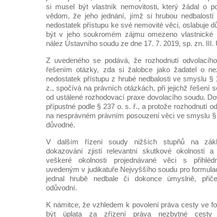
si musel být vlastník nemovitosti, který žádal o p
vědom, že jeho jednání, jímž si hrubou nedbalostí
nedostatek přístupu ke své nemovité věci, oslabuje d
být v jeho soukromém zájmu omezeno vlastnické p
nález Ústavního soudu ze dne 17. 7. 2019, sp. zn. III.
Z uvedeného se podává, že rozhodnutí odvolacího
řešením otázky, zda si žalobce jako žadatel o ne
nedostatek přístupu z hrubé nedbalosti ve smyslu § 
z., spočívá na právních otázkách, při jejichž řešení 
od ustálené rozhodovací praxe dovolacího soudu. Dovo
přípustné podle § 237 o. s. ř., a protože rozhodnutí 
na nesprávném právním posouzení věci ve smyslu § 241
důvodné.
V dalším řízení soudy nižších stupňů na zák
dokazování zjistí relevantní skutkové okolností 
veškeré okolnosti projednávané věci s přihlé
uvedeným v judikatuře Nejvyššího soudu pro formulac
jednal hrubě nedbale či dokonce úmyslně, při
odůvodní.
K námitce, že vzhledem k povolení práva cesty ve f
být úplata za zřízení práva nezbytné cesty