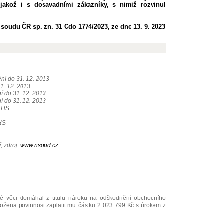
 jakož i s dosavadními zákazníky, s nimiž rozvinul
soudu ČR sp. zn. 31 Cdo 1774/2023, ze dne 13. 9. 2023
ění do 31. 12. 2013
31. 12. 2013
ní do 31. 12. 2013
ní do 31. 12. 2013
/EHS
EHS
í
; zdroj:
www.nsoud.cz
é věci domáhal z titulu nároku na odškodnění obchodního
ložena povinnost zaplatit mu částku 2 023 799 Kč s úrokem z