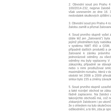
2. Obvodní soud pro Prahu 4 
100/2014-232, nejprve žalobě
však usnesením ze dne 16. 3.
nedostatek skutkových zjištění a
3. Obvodní soud pro Prahu 4 ro
žalobu zamítl a přiznal žalovan
4. Soud prvního stupně vyšel 
(dále též jen „žalovaná“) by
jejímž předmětem byly nabídka
v systému NMT 450 a GSM, dod
případně dalších produktů a p
žalované k zániku právního
jednorázové odměny za všechn
odměny mu byly vyplaceny. V 
zákazníky, případně se stávají
nebo s nimi prodlužoval smlo
maximálním rozsahu, která v da
období let 2008 a 2009 přesá
smluv bylo 155 a změny závazků
5. Soud prvního stupně uzavřel
a také rozvíjel obchod se zákaz
řádně zaplaceno. Na žalobci d
takovýchto obchodů má, což ne
získaných žalobcem i po ukonč
že s ohledem na tuto skutečnos
odškodnění, a to tím, zda je spr