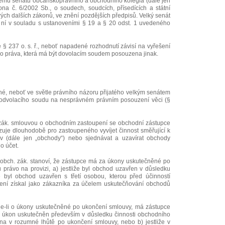
lkému senátu občanskoprávního a obchodního kolegia (dále jen
ona č. 6/2002 Sb., o soudech, soudcích, přísedících a státní
ch dalších zákonů, ve znění pozdějších předpisů. Velký senát
 ní v souladu s ustanoveními § 19 a § 20 odst. 1 uvedeného
e § 237 o. s. ř., neboť napadené rozhodnutí závisí na vyřešení
 práva, která má být dovolacím soudem posouzena jinak.
né, neboť ve světle právního názoru přijatého velkým senátem
odvolacího soudu na nesprávném právním posouzení věci (§
 zák. smlouvou o obchodním zastoupení se obchodní zástupce
zuje dlouhodobě pro zastoupeného vyvíjet činnost směřující k
uv (dále jen „obchody“) nebo sjednávat a uzavírat obchody
o účet.
 obch. zák. stanoví, že zástupce má za úkony uskutečněné po
 právo na provizi, a) jestliže byl obchod uzavřen v důsledku
že byl obchod uzavřen s třetí osobou, kterou před účinností
ní získal jako zákazníka za účelem uskutečňování obchodů
de-li o úkony uskutečněné po ukončení smlouvy, má zástupce
byl úkon uskutečněn především v důsledku činnosti obchodního
ena v rozumné lhůtě po ukončení smlouvy, nebo b) jestliže v