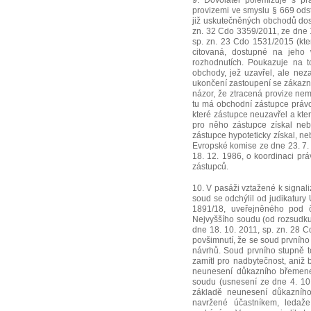
9. Dovolatel polemizuje s p
provizemi ve smyslu § 669 odst.
již uskutečněných obchodů dost
zn. 32 Cdo 3359/2011, ze dne 1
sp. zn. 23 Cdo 1531/2015 (kter
citovaná, dostupné na jeho 
rozhodnutích. Poukazuje na to
obchody, jež uzavřel, ale ne
ukončení zastoupení se zákazník
názor, že ztracená provize ne
tu má obchodní zástupce právo
které zástupce neuzavřel a kte
pro něho zástupce získal neb
zástupce hypoteticky získal, n
Evropské komise ze dne 23. 7.
18. 12. 1986, o koordinaci prá
zástupců.
10. V pasáži vztažené k signal
soud se odchýlil od judikatury
1891/18, uveřejněného pod 
Nejvyššího soudu (od rozsudku
dne 18. 10. 2011, sp. zn. 28 
povšimnutí, že se soud prvníh
návrhů. Soud prvního stupně t
zamítl pro nadbytečnost, aniž 
neunesení důkazního břemene 
soudu (usnesení ze dne 4. 10
základě neunesení důkazního
navržené účastníkem, ledaž