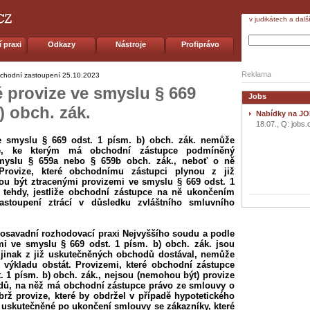
v judikátech a dalš
 praxi
Odkazy
Nástroje
Profiprávo
Reklama
bchodní zastoupení
25.10.2023
 provize ve smyslu § 669
Jobs
) obch. zák.
Nabídky na JO
18.07., Q: jobs.
e smyslu § 669 odst. 1 písm. b) obch. zák. nemůže
ze, ke kterým má obchodní zástupce podmíněný
smyslu § 659a nebo § 659b obch. zák., neboť o ně
. Provize, které obchodnímu zástupci plynou z již
u být ztracenými provizemi ve smyslu § 669 odst. 1
o tehdy, jestliže obchodní zástupce na ně ukončením
toupení ztrácí v důsledku zvláštního smluvního
 dosavadní rozhodovací praxi Nejvyššího soudu a podle
i ve smyslu § 669 odst. 1 písm. b) obch. zák. jsou
e jinak z již uskutečněných obchodů dostával, nemůže
 výkladu obstát. Provizemi, které obchodní zástupce
t. 1 písm. b) obch. zák., nejsou (nemohou být) provize
dů, na něž má obchodní zástupce právo ze smlouvy o
rž provize, které by obdržel v případě hypotetického
 uskutečněné po ukončení smlouvy se zákazníky, které