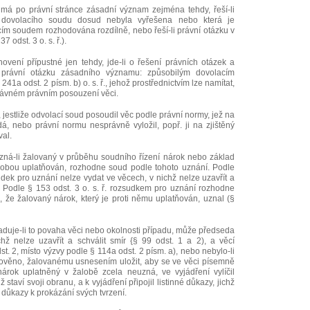
má po právní stránce zásadní význam zejména tehdy, řeší-li
í dovolacího soudu dosud nebyla vyřešena nebo která je
ím soudem rozhodována rozdílně, nebo řeší-li právní otázku v
odst. 3 o. s. ř.).
ovení přípustné jen tehdy, jde-li o řešení právních otázek a
právní otázku zásadního významu: způsobilým dovolacím
1a odst. 2 písm. b) o. s. ř., jehož prostřednictvím lze namítat,
rávném právním posouzení věci.
jestliže odvolací soud posoudil věc podle právní normy, jež na
á, nebo právní normu nesprávně vyložil, popř. ji na zjištěný
val.
 uzná-li žalovaný v průběhu soudního řízení nárok nebo základ
alobou uplatňován, rozhodne soud podle tohoto uznání. Podle
udek pro uznání nelze vydat ve věcech, v nichž nelze uzavřít a
2). Podle § 153 odst. 3 o. s. ř. rozsudkem pro uznání rozhodne
o, že žalovaný nárok, který je proti němu uplatňován, uznal (§
yžaduje-li to povaha věci nebo okolnosti případu, může předseda
chž nelze uzavřít a schválit smír {§ 99 odst. 1 a 2), a věcí
. 2, místo výzvy podle § 114a odst. 2 písm. a), nebo nebylo-li
ověno, žalovanému usnesením uložit, aby se ve věci písemně
nárok uplatněný v žalobě zcela neuzná, ve vyjádření vylíčil
 staví svoji obranu, a k vyjádření připojil listinné důkazy, jichž
 důkazy k prokázání svých tvrzení.