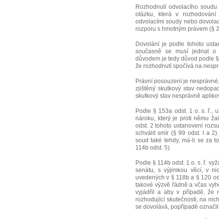
Rozhodnutí odvolacího soudu 
otázku, která v rozhodován
odvolacími soudy nebo dovolac
rozporu s hmotným právem (§ 237 
Dovolání je podle tohoto ustan
současně se musí jednat o 
důvodem je tedy důvod podle § 24
že rozhodnutí spočívá na nesp
Právní posouzení je nesprávné, 
zjištěný skutkový stav nedopad
skutkový stav nesprávně apliko
Podle § 153a odst. 1 o. s. ř.,
nároku, který je proti němu ž
odst. 2 tohoto ustanoveni rozs
schválit smír (§ 99 odst. I a 
soud také tehdy, má-li se za t
114b odst. 5).
Podle § 114b odst. 1 o. s. ř. v
senátu, s výjimkou věcí, v ni
uvedených v § 118b a § 120 odst
takové výzvě řádně a včas vyh
vyjádřil a aby v případě, že 
rozhodující skutečnosti, na nichž
se dovolává, popřípadě označil