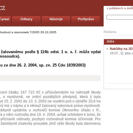
v judikátech a dalš
 praxi
Odkazy
Nástroje
Profiprávo
Reklama
zhodnutí a stanovisek 7/2005
29.10.2005
Jobs
Nabídky na JO
 žalovanému podle § 114b odst. 1 o. s. ř. může vydat
18.07., Q: jobs.
mosoudce).
 ze dne 26. 2. 2004, sp. zn. 25 Cdo 1839/2003)
cení částky 167 715 Kč s příslušenstvím na náhradě škody
 o myslivosti, ve znění pozdějších předpisů, která jí byla
od 25. 2. 2002 do 13. 3. 2002 na osetém poli o výměře 20,6 ha
který má v nájmu a k němuž žalovaný vykonává právo myslivosti.
bkyně uplatnila u rozhodčí komise Okresního úřadu v R.,
terá o něm rozhodla dne 19. 4. 2004, avšak vzhledem k tomu, že
 přiznané náhrady, pozbylo rozhodnutí komise účinnosti. Pro
a žalobkyně znalecký posudek, jímž výše škody byla stanovena