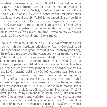
ozsudkem pro uznání ze dne 13. 9. 2001 uložil Žalovanému
67 715 KČ s 5,5% úrokem z prodlení od 1.6. 2002 do zaplacení
ízení. Dospěl k závěru, že byly splněny zákonné předpoklady
podle § 153a odst. 3 a 4 o. s. ř., neboť odpor proti platebnímu
rý žalovaný podal dne 29. 7. 2002, neodůvodnil, a ani ve lhůtě
u nepodal podle § 114b odst. 1 o. s. ř. vyjádření, v němž by
 na nichž staví svoji obranu, a označil důkazy k prokázání svých
a byl poučen o následku (uznání uplatněného nároku), pokud se
dělí, jaký vážný důvod mu v tom brání. Proto se má ve smyslu
ř. za to, že žalovaný uplatněný nárok uznává.
ý soud v Plzni rozsudkem ze dne 1. 4. 2003 rozsudek soudu
zhodl o náhradě nákladů odvolacího řízení. Odvolací soud
ě, že předpoklady pro vydání rozsudku pro uznání byly splněny,
ném případě měla být vydána výzva podle § 114a odst. 2 písm.
 § 114b odst. 1, 2 o. s. ř. a že výzva podle § 314b odst. 1, 2 o. s.
mostatného usnesení, neshledal důvodnými. Dovodil, že je na
rétním případě v souvislosti s výzvou k vyjádření zvolí, a že v
la, aby pro účely přípravy jednání bylo k dispozici stanovisko
skutkově i právně obtížnou věc, jež vyžaduje kvalifikovanou
vaný žádal o prominutí zmeškání lhůty k podání vyjádření,
u, že v případě soudcovské lhůty podle § 114b odst. 1, věty
byla v daném případě stanovena zákonným způsobem), se nelze
jího zmeškání podle § 58 o. s. ř., neboť to je možné jen u
kud to zákon nevylučuje. Účinky zákonné fikce uznání (§ 1145
dvrátit jen tím, že by v určené lhůtě soudu sdělil, jaké konkrétní
ožené povinnosti podat vyjádření brání a kdy tuto povinnost
hu spisu vyplývá, že žalovaný v určené lhůtě 30 dnů úkon
ní podal až po vydání rozsudku pro uznání, považoval odvolací