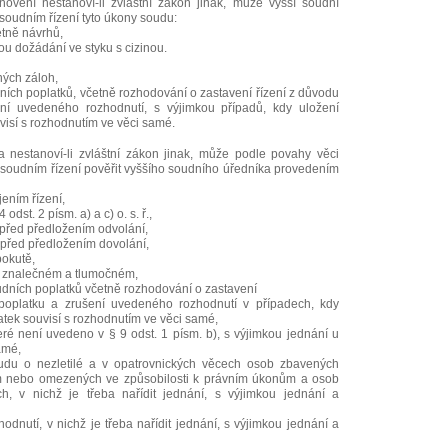
ovení nestanoví-li zvláštní zákon jinak, může vyšší soudní
soudním řízení tyto úkony soudu:
etně návrhů,
ou dožádání ve styku s cizinou.
ných záloh,
ích poplatků, včetně rozhodování o zastavení řízení z důvodu
ní uvedeného rozhodnutí, s výjimkou případů, kdy uložení
uvisí s rozhodnutím ve věci samé.
 nestanoví-li zvláštní zákon jinak, může podle povahy věci
oudním řízení pověřit vyššího soudního úředníka provedením
ením řízení,
odst. 2 písm. a) a c) o. s. ř.,
před předložením odvolání,
 před předložením dovolání,
okutě,
 znalečném a tlumočném,
dních poplatků včetně rozhodování o zastavení
poplatku a zrušení uvedeného rozhodnutí v případech, kdy
latek souvisí s rozhodnutím ve věci samé,
teré není uvedeno v § 9 odst. 1 písm. b), s výjimkou jednání u
amé,
du o nezletilé a v opatrovnických věcech osob zbavených
m nebo omezených ve způsobilosti k právním úkonům a osob
, v nichž je třeba nařídit jednání, s výjimkou jednání a
odnutí, v nichž je třeba nařídit jednání, s výjimkou jednání a