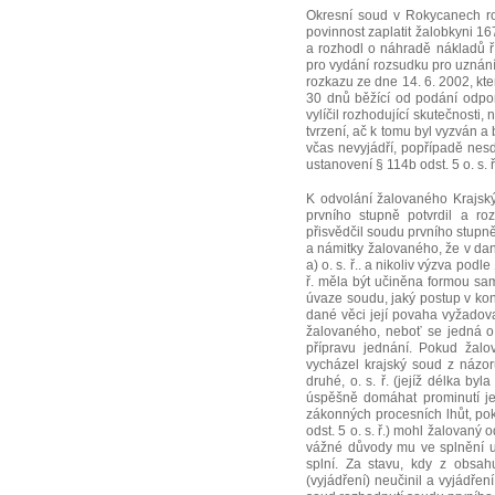
Okresní soud v Rokycanech r
povinnost zaplatit žalobkyni 1
a rozhodl o náhradě nákladů ř
pro vydání rozsudku pro uznání 
rozkazu ze dne 14. 6. 2002, kte
30 dnů běžící od podání odpor
vylíčil rozhodující skutečnosti,
tvrzení, ač k tomu byl vyzván 
včas nevyjádří, popřípadě nes
ustanovení § 114b odst. 5 o. s. 
K odvolání žalovaného Krajsk
prvního stupně potvrdil a ro
přisvědčil soudu prvního stupn
a námitky žalovaného, že v da
a) o. s. ř.. a nikoliv výzva podle
ř. měla být učiněna formou sa
úvaze soudu, jaký postup v konk
dané věci její povaha vyžadova
žalovaného, neboť se jedná o 
přípravu jednání. Pokud žalo
vycházel krajský soud z názor
druhé, o. s. ř. (jejíž délka 
úspěšně domáhat prominutí je
zákonných procesních lhůt, po
odst. 5 o. s. ř.) mohl žalovaný o
vážné důvody mu ve splnění ul
splní. Za stavu, kdy z obsa
(vyjádření) neučinil a vyjádře