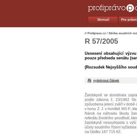
Shrnutí
Pro právní
//
Profipravo.cz
/
Sbírka soudních ro
R 57/2005
Usnesení obsahující výzvu
pouze předseda senátu (sa
(Rozsudek Nejvyššího soudu
vytisknout článek
Žalobkyně se domáhala zapla
podle zákona č. 23/1962 Sb.,
způsobena jelení zvěří v době 
v honu Z. J. v honitbě MS P., 
Nárok na náhradu škody žalo
referátu životního prostředí, k
žalobkyně nesouhlasila s výší
účely soudního řízení vyžádal
na částku 167 715 Kč.