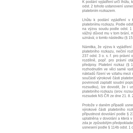
K podání vyjádření určí lhůtu,
odst. 2 tohoto ustanovení usne
platebním rozkazem.
Lhůtu k podání vyjádření v 
platebnímu rozkazu. Podle odst
na výzvu soudu podle odst. 1 
vážný důvod mu v tom brání, má
uznává; o tomto následku (§ 15
Námitka, že výzvu k vyjádření 
platebního rozkazu, nečiní r
237 odst. 3 o. s. ř. pro právn
rozdílně, popř. pro právní 
předpisy. Platební rozkaz (§ 
rozhodnutím ve věci samé vyd
nákladů řízení ve vztahu mezi 
součástí výrokové části plateb
povinností zaplatit soudní pop
rozsudku), lze dovodit, že i 
platebního rozkazu (srov. rozs
rozsudek NS ČR ze dne 21. 8. 
Protože v daném případě usnese
výrokové části platebního ro
přípustnost dovolání podle § 23
uplatněna v dovolání a která v
zda je způsobilým předpokladem
usnesení podle § 114b odst. 1 o.