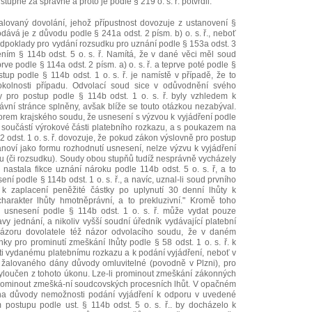
upně za správné a proto je podle § 219 o. s. ř. potvrdil.
alovaný dovolání, jehož přípustnost dovozuje z ustanovení §
podává je z důvodu podle § 241a odst. 2 písm. b) o. s. ř., neboť
edpoklady pro vydání rozsudku pro uznání podle § 153a odst. 3
ovením § 114b odst. 5 o. s. ř. Namítá, že v dané věci měl soud
ve podle § 114a odst. 2 písm. a) o. s. ř. a teprve poté podle §
stup podle § 114b odst. 1 o. s. ř. je namístě v případě, že to
kolnosti případu. Odvolací soud sice v odůvodnění svého
y pro postup podle § 114b odst. 1 o. s. ř. byly vzhledem k
rávní stránce splněny, avšak blíže se touto otázkou nezabýval.
orem krajského soudu, že usnesení s výzvou k vyjádření podle
ýt součástí výrokové části platebního rozkazu, a s poukazem na
2 odst. 1 o. s. ř. dovozuje, že pokud zákon výslovně pro postup
tanoví jako formu rozhodnutí usnesení, nelze výzvu k vyjádření
zu (či rozsudku). Soudy obou stupňů tudíž nesprávně vycházely
nastala fikce uznání nároku podle 114b odst. 5 o. s. ř, a to
ní podle § 114b odst. 1 o. s. ř., a navíc, uznal-li soud prvního
k zaplacení peněžité částky po uplynutí 30 denní lhůty k
 charakter lhůty hmotněprávní, a to prekluzivní." Kromě toho
e usnesení podle § 114b odst. 1 o. s. ř. může vydat pouze
vy jednání, a nikoliv vyšší soudní úředník vydávající platební
názoru dovolatele též názor odvolacího soudu, že v daném
y pro prominutí zmeškání lhůty podle § 58 odst. 1 o. s. ř. k
i vydanému platebnímu rozkazu a k podání vyjádření, neboť v
 žalovaného dány důvody omluvitelné (povodně v Plzni), pro
yloučen z tohoto úkonu. Lze-li prominout zmeškání zákonných
 prominout zmešká-ní soudcovských procesních lhůt. V opačném
na důvody nemožnosti podání vyjádření k odporu v uvedené
postupu podle ust. § 114b odst. 5 o. s. ř.. by docházelo k