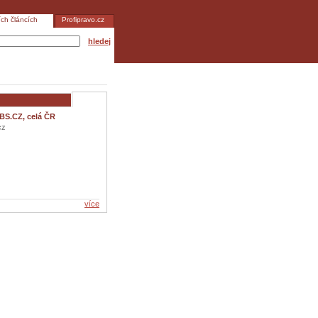
ích článcích
Profipravo.cz
hledej
BS.CZ, celá ČR
cz
více