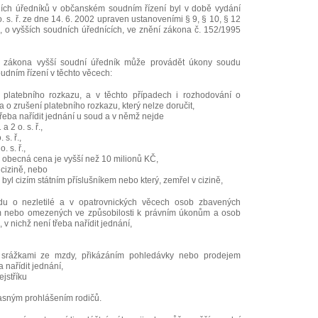
ních úředníků v občanském soudním řízení byl v době vydání
. s. ř. ze dne 14. 6. 2002 upraven ustanoveními § 9, § 10, § 12
, o vyšších soudních úřednících, ve znění zákona č. 152/1995
o zákona vyšší soudní úředník může provádět úkony soudu
dním řízení v těchto věcech:
í platebního rozkazu, a v těchto případech i rozhodování o
 zrušení platebního rozkazu, který nelze doručit,
 třeba nařídit jednání u soud a v němž nejde
 2 o. s. ř.,
s. ř.,
. s. ř.,
že obecná cena je vyšší než 10 milionů KČ,
 cizině, nebo
rý byl cizím státním příslušníkem nebo který, zemřel v cizině,
du o nezletilé a v opatrovnických věcech osob zbavených
m nebo omezených ve způsobilosti k právním úkonům a osob
 nichž není třeba nařídit jednání,
í srážkami ze mzdy, přikázáním pohledávky nebo prodejem
 nařídit jednání,
ejstříku
hlasným prohlášením rodičů.