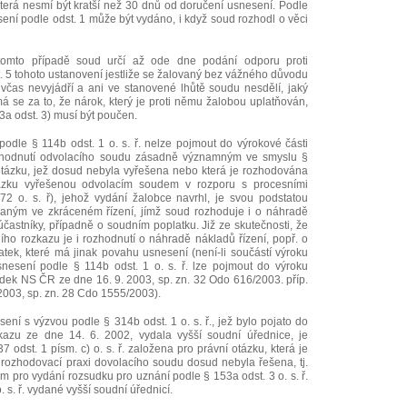
 která nesmí být kratší než 30 dnů od doručení usnesení. Podle
sení podle odst. 1 může být vydáno, i když soud rozhodl o věci
tomto případě soud určí až ode dne podání odporu proti
. 5 tohoto ustanovení jestliže se žalovaný bez vážného důvodu
včas nevyjádří a ani ve stanovené lhůtě soudu nesdělí, jaký
 se za to, že nárok, který je proti němu žalobou uplatňován,
3a odst. 3) musí být poučen.
podle § 114b odst. 1 o. s. ř. nelze pojmout do výrokové části
ozhodnutí odvolacího soudu zásadně významným ve smyslu §
í otázku, jež dosud nebyla vyřešena nebo která je rozhodována
otázku vyřešenou odvolacím soudem v rozporu s procesními
172 o. s. ř), jehož vydání žalobce navrhl, je svou podstatou
aným ve zkráceném řízení, jímž soud rozhoduje i o náhradě
účastníky, případně o soudním poplatku. Již ze skutečnosti, že
ního rozkazu je i rozhodnutí o náhradě nákladů řízení, popř. o
latek, které má jinak povahu usnesení (není-li součástí výroku
usnesení podle § 114b odst. 1 o. s. ř. lze pojmout do výroku
udek NS ČR ze dne 16. 9. 2003, sp. zn. 32 Odo 616/2003. příp.
2003, sp. zn. 28 Cdo 1555/2003).
ní s výzvou podle § 314b odst. 1 o. s. ř., jež bylo pojato do
zkazu ze dne 14. 6. 2002, vydala vyšší soudní úřednice, je
7 odst. 1 písm. c) o. s. ř. založena pro právní otázku, která je
 rozhodovací praxi dovolacího soudu dosud nebyla řešena, tj.
 pro vydání rozsudku pro uznání podle § 153a odst. 3 o. s. ř.
 s. ř. vydané vyšší soudní úřednicí.