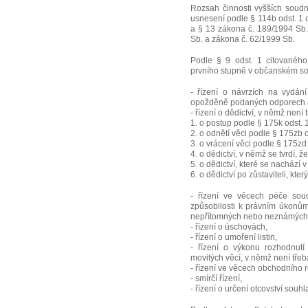
Rozsah činnosti vyšších soud
usnesení podle § 114b odst. 1 o
a § 13 zákona č. 189/1994 Sb.
Sb. a zákona č. 62/1999 Sb.
Podle § 9 odst. 1 citovanéh
prvního stupně v občanském sou
- řízení o návrzích na vydán
opožděně podaných odporech a o
- řízení o dědictví, v němž není
1. o postup podle § 175k odst. 1 a
2. o odnětí věci podle § 175zb o. 
3. o vrácení věci podle § 175zd o
4. o dědictví, v němž se tvrdí, 
5. o dědictví, které se nachází v
6. o dědictví po zůstaviteli, kte
- řízení ve věcech péče sou
způsobilosti k právním úkonů
nepřítomných nebo neznámých, v
- řízení o úschovách,
- řízení o umoření listin,
- řízení o výkonu rozhodnut
movitých věcí, v němž není třeba
- řízení ve věcech obchodního r
- smírčí řízení,
- řízení o určení otcovství sou