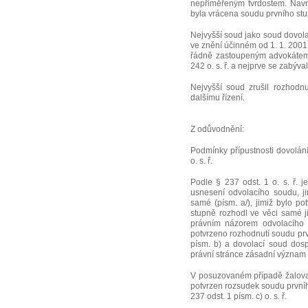
nepřiměřeným tvrdostem. Navr
byla vrácena soudu prvního stu
Nejvyšší soud jako soud dovola
ve znění účinném od 1. 1. 2001 
řádně zastoupeným advokátem
242 o. s. ř. a nejprve se zabýv
Nejvyšší soud zrušil rozhodn
dalšímu řízení.
Z odůvodnění:
Podmínky přípustnosti dovolán
o. s. ř.
Podle § 237 odst. 1 o. s. ř. j
usnesení odvolacího soudu, j
samé (písm. a/), jimiž bylo p
stupně rozhodl ve věci samé j
právním názorem odvolacího so
potvrzeno rozhodnutí soudu prv
písm. b) a dovolací soud dos
právní stránce zásadní význam (
V posuzovaném případě žalova
potvrzen rozsudek soudu prvního
237 odst. 1 písm. c) o. s. ř.