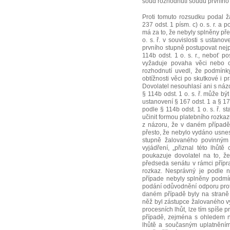
soud rozhodnutí soudu prvního st
Proti tomuto rozsudku podal ž
237 odst. 1 písm. c) o. s. r. a 
má za to, že nebyly splněny př
o. s. ř. v souvislosti s ustan
prvního stupně postupovat nejpr
114b odst. 1 o. s. r., neboť po
vyžaduje povaha věci nebo o
rozhodnutí uvedl, že podmínk
obtížnosti věci po skutkové i p
Dovolatel nesouhlasí ani s náz
§ 114b odst. 1 o. s. ř. může b
ustanovení § 167 odst. 1 a § 17
podle § 114b odst. 1 o. s. ř. s
učinit formou platebního rozka
z názoru, že v daném případě 
přesto, že nebylo vydáno usnese
stupně žalovaného povinným 
vyjádření, „přiznal této lhůtě
poukazuje dovolatel na to, ž
předseda senátu v rámci přípra
rozkaz. Nesprávný je podle 
případe nebyly splněny podmínk
podání odůvodnění odporu prot
daném případě byly na straně
něž byl zástupce žalovaného v
procesních lhůt, lze tím spíše
případě, zejména s ohledem 
lhůtě a současným uplatněním 