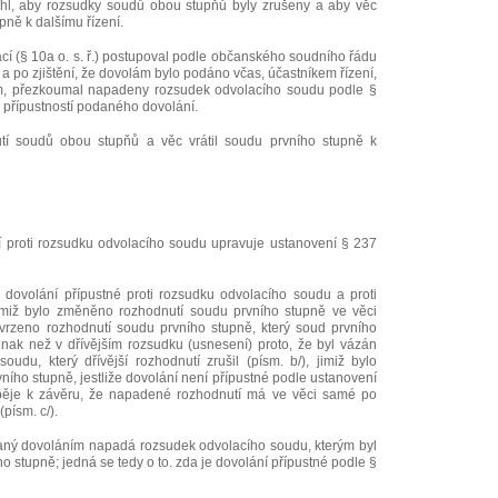
hl, aby rozsudky soudů obou stupňů byly zrušeny a aby věc
pně k dalšímu řízení.
cí (§ 10a o. s. ř.) postupoval podle občanského soudního řádu
a po zjištění, že dovolám bylo podáno včas, účastníkem řízení,
, přezkoumal napadeny rozsudek odvolacího soudu podle §
al přípustností podaného dovolání.
utí soudů obou stupňů a věc vrátil soudu prvního stupně k
í proti rozsudku odvolacího soudu upravuje ustanovení § 237
e dovolání přípustné proti rozsudku odvolacího soudu a proti
imiž bylo změněno rozhodnutí soudu prvního stupně ve věci
otvrzeno rozhodnutí soudu prvního stupně, který soud prvního
inak než v dřívějším rozsudku (usnesení) proto, že byl vázán
udu, který dřívější rozhodnutí zrušil (písm. b/), jimiž bylo
ního stupně, jestliže dovolání není přípustné podle ustanovení
pěje k závěru, že napadené rozhodnutí má ve věci samé po
písm. c/).
ný dovoláním napadá rozsudek odvolacího soudu, kterým byl
 stupně; jedná se tedy o to. zda je dovolání přípustné podle §