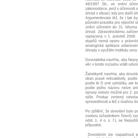
48/1997 Sb., ve znění úči
zákonodárce, jenž s účinností 
úhrad v situaci, kdy pro další 
Argumentovala též, že i tak by
původní pravidla pro výpočet ú
znění účinném do 31. března 
úhrad. Zdravotnickému zaříze
vyplacena v 1. pololetí 2006.
stupňů nemá oporu v právníc
analogická aplikace ustanove
úhrady s využitím institutu ceny
Dovolatelka navrhla, aby Nejvy
věc v tomto rozsahu vrátil odvo
Žalobkyně navrhla, aby dovolá
stran pravé retroaktivity; podl
podle té či oné vyhlášky, ale t
podle jejího názoru nelze an
úpravy nebylo možné pro 2. pol
výše. Postup zvolený odvol
spravedlnosti a též s úvahou do
Po zjištění, že dovolání bylo 
osobou (účastníkem řízení) za
odst. 1, 4 o. s. ř.), se Nejvy
přípustné.
Dovoláním lze napadnout pr