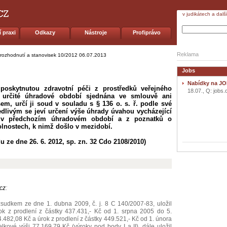
v judikátech a dalš
 praxi
Odkazy
Nástroje
Profiprávo
Reklama
 rozhodnutí a stanovisek 10/2012
06.07.2013
Jobs
Nabídky na JO
 poskytnutou zdravotní péči z prostředků veřejného
18.07., Q: jobs.
o určité úhradové období sjednána ve smlouvě ani
m, určí ji soud v souladu s § 136 o. s. ř. podle své
livým se jeví určení výše úhrady úvahou vycházející
y v předchozím úhradovém období a z poznatků o
lnostech, k nimž došlo v mezidobí.
 ze dne 26. 6. 2012, sp. zn. 32 Cdo 2108/2010)
cz
:
sudkem ze dne 1. dubna 2009, č. j. 8 C 140/2007-83, uložil
rok z prodlení z částky 437.431,- Kč od 1. srpna 2005 do 5.
.482,08 Kč a úrok z prodlení z částky 449.521,- Kč od 1. února
kové výši 77.169,79 Kč (výroky pod body I a II), dále uložil