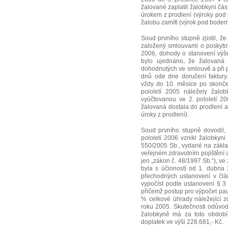
žalované zaplatit žalobkyni čá
úrokem z prodlení (výroky pod 
žalobu zamítl (výrok pod bodem
Soud prvního stupně zjistil, ž
založený smlouvami o poskyto
2006, dohody o stanovení výš
bylo ujednáno, že žalovaná 
dohodnutých ve smlouvě a při 
dnů ode dne doručení faktury
vždy do 10. měsíce po skončen
pololetí 2005 náležely žalo
vyúčtovanou ve 2. pololetí 2
žalovaná dostala do prodlení a 
úroky z prodlení).
Soud prvního stupně dovodil, 
pololetí 2006 vznikl žalobkyni
550/2005 Sb., vydané na základ
veřejném zdravotním pojištění 
jen „zákon č. 48/1997 Sb.“), ve
byla s účinností od 1. dubna 
přechodných ustanovení v člán
vypočíst podle ustanovení § 3
přičemž postup pro výpočet pauš
% celkové úhrady náležející zd
roku 2005. Skutečnosti odůvod
žalobkyně má za toto období 
doplatek ve výši 228.681,- Kč.