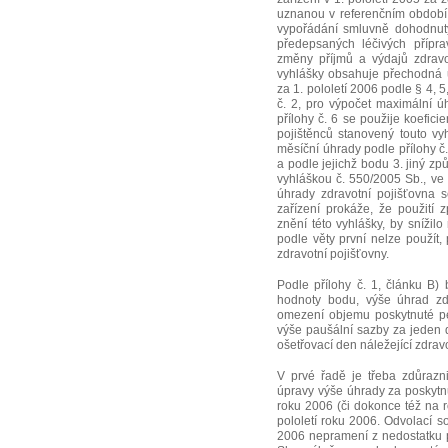
uznanou v referenčním období, 
vypořádání smluvně dohodnut
předepsaných léčivých přípra
změny příjmů a výdajů zdravot
vyhlášky obsahuje přechodná u
za 1. pololetí 2006 podle § 4, 5
č. 2, pro výpočet maximální ú
přílohy č. 6 se použije koefici
pojištěnců stanovený touto vy
měsíční úhrady podle přílohy č.
a podle jejichž bodu 3. jiný zp
vyhláškou č. 550/2005 Sb., ve
úhrady zdravotní pojišťovna 
zařízení prokáže, že použití
znění této vyhlášky, by snížil
podle věty první nelze použít
zdravotní pojišťovny.
Podle přílohy č. 1, článku B)
hodnoty bodu, výše úhrad zdr
omezení objemu poskytnuté pé
výše paušální sazby za jeden 
ošetřovací den náležející zdravo
V prvé řadě je třeba zdůrazn
úpravy výše úhrady za poskytnu
roku 2006 (či dokonce též na r
pololetí roku 2006. Odvolací so
2006 nepramení z nedostatku p