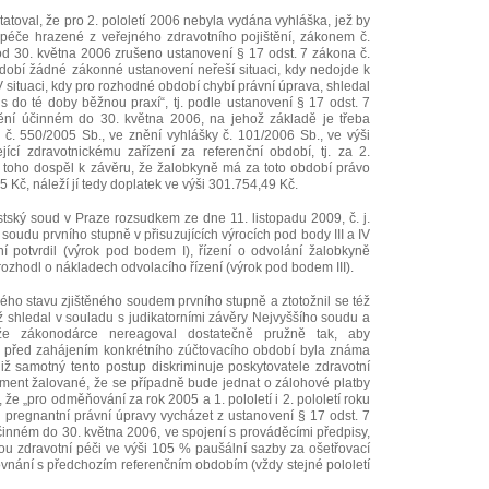
atoval, že pro 2. pololetí 2006 nebyla vydána vyhláška, jež by
í péče hrazené z veřejného zdravotního pojištění, zákonem č.
od 30. května 2006 zrušeno ustanovení § 17 odst. 7 zákona č.
obí žádné zákonné ustanovení neřeší situaci, kdy nedojde k
 situaci, kdy pro rozhodné období chybí právní úprava, shledal
 do té doby běžnou praxí“, tj. podle ustanovení § 17 odst. 7
ění účinném do 30. května 2006, na jehož základě je třeba
 č. 550/2005 Sb., ve znění vyhlášky č. 101/2006 Sb., ve výši
cí zdravotnickému zařízení za referenční období, tj. za 2.
ě toho dospěl k závěru, že žalobkyně má za toto období právo
 Kč, náleží jí tedy doplatek ve výši 301.754,49 Kč.
tský soud v Praze rozsudkem ze dne 11. listopadu 2009, č. j.
oudu prvního stupně v přisuzujících výrocích pod body III a IV
í potvrdil (výrok pod bodem I), řízení o odvolání žalobkyně
 rozhodl o nákladech odvolacího řízení (výrok pod bodem III).
ého stavu zjištěného soudem prvního stupně a ztotožnil se též
 shledal v souladu s judikatorními závěry Nejvyššího soudu a
že zákonodárce nereagoval dostatečně pružně tak, aby
e před zahájením konkrétního zúčtovacího období byla známa
iž samotný tento postup diskriminuje poskytovatele zdravotní
ment žalované, že se případně bude jednat o zálohové platby
 že „pro odměňování za rok 2005 a 1. pololetí i 2. pololetí roku
 pregnantní právní úpravy vycházet z ustanovení § 17 odst. 7
účinném do 30. května 2006, ve spojení s prováděcími předpisy,
ou zdravotní péči ve výši 105 % paušální sazby za ošetřovací
vnání s předchozím referenčním obdobím (vždy stejné pololetí