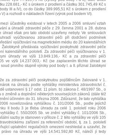
stku 228.681,- Kč s úrokem z prodlení a částku 301.745,49 Kč s
body III a IV), co do částky 389.995,51 Kč s úrokem z prodlení
 V) a rozhodl o nákladech řízení (výrok pod bodem VI).
e mezi účastníky existoval v letech 2005 a 2006 smluvní vztah
vání a úhradě zdravotní péče z 29. června 2001 a 28. dubna
e úhrad však pro tato období uzavřeny nebyly. Ve smlouvách
uhradí vyúčtovanou zdravotní péči při dodržení podmínek
předání vyúčtování na magnetickém médiu do 20 kalendářních
. Žalobkyně předávala vyúčtování poskytnuté zdravotní péče
í kalendářního pololetí. Za zdravotní péči vyúčtovanou v 1.
bkyni úhrady ve výši 13.849.136,- Kč a za zdravotní péči
005 ve výši 14.237.003,- Kč (se zaplacením těchto úhrad se
soud prvního stupně výroky pod body I. a II. přiznal žalobkyni
že za zdravotní péči poskytnutou pojištěncům žalované v 1.
 nárok na úhradu podle vyhlášky ministerstva zdravotnictví č.
ě ustanovení § 17 odst. 11 písm. b) zákona č. 48/1997 Sb., o
a o změně a doplnění některých souvisejících zákonů (dále též
 znění účinném do 31. března 2006. Zdůraznil, že tato vyhláška
2006 novelizována vyhláškou č. 101/2006 Sb., podle jejíchž
ku II bodu 3 je třeba úhradu za celé 1. pololetí roku 2006
 vyhlášky č. 550/2005 Sb. ve znění vyhlášky č. 101/2006 Sb.,
ální sazby je stanoven v příloze č. 2 této vyhlášky ve výši 105
ravotnickému zařízení za referenční období, tj. za 1. pololetí
ňující uplatnění regulačních omezení neshledal a uzavřel, že
právo na úhradu ve výši 14.541.592,80 Kč, náleží jí tedy