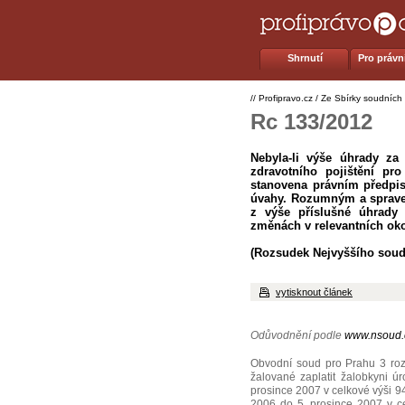
Shrnutí
Pro právní
//
Profipravo.cz
/
Ze Sbírky soudních
Rc 133/2012
Nebyla-li výše úhrady za
zdravotního pojištění pr
stanovena právním předpise
úvahy. Rozumným a spraved
z výše příslušné úhrad
změnách v relevantních oko
(Rozsudek Nejvyššího soudu
vytisknout článek
Odůvodnění podle
www.nsoud.
Obvodní soud pro Prahu 3 roz
žalované zaplatit žalobkyni ú
prosince 2007 v celkové výši 94
2006 do 5. prosince 2007 v cel