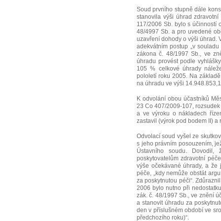
Soud prvního stupně dále konst
stanovila výši úhrad zdravotn
117/2006 Sb. bylo s účinností 
48/4997 Sb. a pro uvedené obd
uzavření dohody o výši úhrad. V
adekvátním postup „v souladu s
zákona č. 48/1997 Sb., ve zn
úhradu provést podle vyhlášky
105 % celkové úhrady náležejí
pololetí roku 2005. Na základ
na úhradu ve výši 14.948.853,15
K odvolání obou účastníků Měs
23 Co 407/2009-107, rozsudek s
a ve výroku o nákladech řízen
zastavil (výrok pod bodem II) a
Odvolací soud vyšel ze skutkov
s jeho právním posouzením, jež
Ústavního soudu. Dovodil, 
poskytovatelům zdravotní péč
výše očekávané úhrady, a že j
péče, „kdy nemůže obstát argu
za poskytnutou péči“. Zdůraznil,
2006 bylo nutno při nedostatku
zák. č. 48/1997 Sb., ve znění 
a stanovit úhradu za poskytnut
den v příslušném období ve sro
předchozího roku)“.