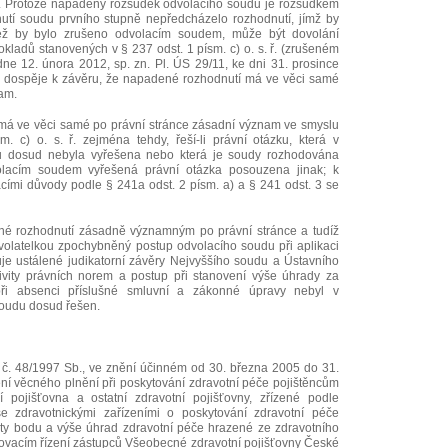
 ř.). Protože napadený rozsudek odvolacího soudu je rozsudkem
nutí soudu prvního stupně nepředcházelo rozhodnutí, jímž by
jež by bylo zrušeno odvolacím soudem, může být dovolání
okladů stanovených v § 237 odst. 1 písm. c) o. s. ř. (zrušeném
e 12. února 2012, sp. zn. Pl. ÚS 29/11, ke dni 31. prosince
oud dospěje k závěru, že napadené rozhodnutí má ve věci samé
am.
má ve věci samé po právní stránce zásadní význam ve smyslu
. c) o. s. ř. zejména tehdy, řeší-li právní otázku, která v
u dosud nebyla vyřešena nebo která je soudy rozhodována
volacím soudem vyřešená právní otázka posouzena jinak; k
ími důvody podle § 241a odst. 2 písm. a) a § 241 odst. 3 se
né rozhodnutí zásadně významným po právní stránce a tudíž
volatelkou zpochybněný postup odvolacího soudu při aplikaci
je ustálené judikatorní závěry Nejvyššího soudu a Ústavního
ivity právních norem a postup při stanovení výše úhrady za
při absenci příslušné smluvní a zákonné úpravy nebyl v
soudu dosud řešen.
č. 48/1997 Sb., ve znění účinném od 30. března 2005 do 31.
ní věcného plnění při poskytování zdravotní péče pojištěncům
í pojišťovna a ostatní zdravotní pojišťovny, zřízené podle
e zdravotnickými zařízeními o poskytování zdravotní péče
oty bodu a výše úhrad zdravotní péče hrazené ze zdravotního
ovacím řízení zástupců Všeobecné zdravotní pojišťovny České