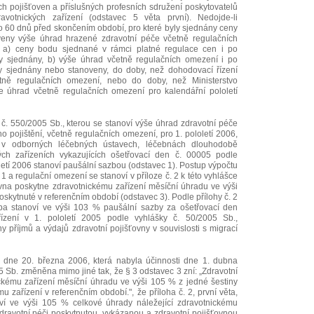
ích pojišťoven a příslušných profesních sdružení poskytovatelů
avotnických zařízení (odstavec 5 věta první). Nedojde-li
o 60 dnů před skončením období, pro které byly sjednány ceny
eny výše úhrad hrazené zdravotní péče včetně regulačních
ti a) ceny bodu sjednané v rámci platné regulace cen i po
ly sjednány, b) výše úhrad včetně regulačních omezení i po
ly sjednány nebo stanoveny, do doby, než dohodovací řízení
ně regulačních omezení, nebo do doby, než Ministerstvo
še úhrad včetně regulačních omezení pro kalendářní pololetí
č. 550/2005 Sb., kterou se stanoví výše úhrad zdravotní péče
o pojištění, včetně regulačních omezení, pro 1. pololetí 2006,
 v odborných léčebných ústavech, léčebnách dlouhodobě
ch zařízeních vykazujících ošetřovací den č. 00005 podle
etí 2006 stanoví paušální sazbou (odstavec 1). Postup výpočtu
 a regulační omezení se stanoví v příloze č. 2 k této vyhlášce
ovna poskytne zdravotnickému zařízení měsíční úhradu ve výši
skytnuté v referenčním období (odstavec 3). Podle přílohy č. 2
zba stanoví ve výši 103 % paušální sazby za ošetřovací den
řízení v 1. pololetí 2005 podle vyhlášky č. 50/2005 Sb.,
příjmů a výdajů zdravotní pojišťovny v souvislosti s migrací
 dne 20. března 2006, která nabyla účinnosti dne 1. dubna
5 Sb. změněna mimo jiné tak, že § 3 odstavec 3 zní: „Zdravotní
ckému zařízení měsíční úhradu ve výši 105 % z jedné šestiny
u zařízení v referenčním období.", že příloha č. 2, první věta,
oví ve výši 105 % celkové úhrady náležející zdravotnickému
 zdravotní péči poskytnutou, vykázanou a zdravotní pojišťovnou