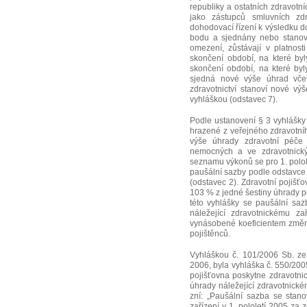
republiky a ostatních zdravotn
jako zástupců smluvních zdr
dohodovací řízení k výsledku d
bodu a sjednány nebo stanov
omezení, zůstávají v platnos
skončení období, na které by
skončení období, na které by
sjedná nové výše úhrad včet
zdravotnictví stanoví nové vý
vyhláškou (odstavec 7).
Podle ustanovení § 3 vyhlášky 
hrazené z veřejného zdravotníh
výše úhrady zdravotní péče
nemocných a ve zdravotnický
seznamu výkonů se pro 1. polol
paušální sazby podle odstavce 1
(odstavec 2). Zdravotní pojišť
103 % z jedné šestiny úhrady po
této vyhlášky se paušální sa
náležející zdravotnickému za
vynásobené koeficientem změny 
pojištěnců.
Vyhláškou č. 101/2006 Sb. ze
2006, byla vyhláška č. 550/200
pojišťovna poskytne zdravotni
úhrady náležející zdravotnickém
zní: „Paušální sazba se stan
zařízení v 1. pololetí 2005 za