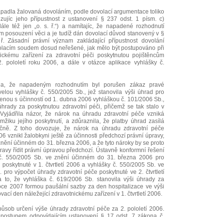
adla žalovaná dovoláním, podle dovolací argumentace toliko
ujíc jeho přípustnost z ustanovení § 237 odst. 1 písm. c)
le též jen „o. s. ř.“) a namítajíc, že napadené rozhodnutí
 posouzení věci a je tudíž dán dovolací důvod stanovený v §
ř. Zásadní právní význam zakládající přípustnost dovolání
volacím soudem dosud neřešené, jak mělo být postupováno při
ickému zařízení za zdravotní péči poskytnutou pojištěncům
. pololetí roku 2006, a dále v otázce aplikace vyhlášky č.
tla, že napadeným rozhodnutím byl porušen zákaz pravé
novelou vyhlášky č. 550/2005 Sb., jež stanovila výši úhrad pro
denou s účinností od 1. dubna 2006 vyhláškou č. 101/2006 Sb.,
rady za poskytnutou zdravotní péči, přičemž se tak stalo v
yjádřila názor, že nárok na úhradu zdravotní péče vzniká
žiku jejího poskytnutí, a zdůraznila, že platby úhrad zasílá
íčně. Z toho dovozuje, že nárok na úhradu zdravotní péče
006 vznikl žalobkyni ještě za účinnosti předchozí právní úpravy,
 znění účinném do 31. března 2006, a že tyto nároky by se proto
pravy řídit právní úpravou předchozí. Ústavně konformní řešení
 č. 550/2005 Sb. ve znění účinném do 31. března 2006 pro
poskytnuté v 1. čtvrtletí 2006 a vyhlášky č. 550/2005 Sb. ve
 pro výpočet úhrady zdravotní péče poskytnuté ve 2. čtvrtletí
to, že vyhláška č. 619/2006 Sb. stanovila výši úhrady za
roce 2007 formou paušální sazby za den hospitalizace ve výši
ací den náležející zdravotnickému zařízení v 1. čtvrtletí 2006.
působ určení výše úhrady zdravotní péče za 2. pololetí 2006.
 postupem odpovídajícím ustanovení § 17 odst. 7 zákona č.