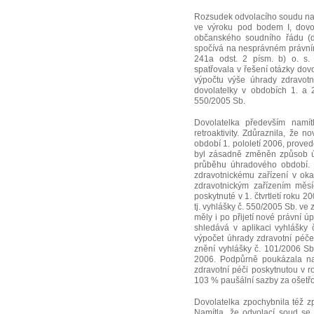
Rozsudek odvolacího soudu nap
ve výroku pod bodem I, dovoz
občanského soudního řádu (dá
spočívá na nesprávném právním
241a odst. 2 písm. b) o. s. 
spatřovala v řešení otázky do
výpočtu výše úhrady zdravotn
dovolatelky v obdobích 1. a 2
550/2005 Sb.
Dovolatelka především namí
retroaktivity. Zdůraznila, že 
období 1. pololetí 2006, prove
byl zásadně změněn způsob úh
průběhu úhradového období. V
zdravotnickému zařízení v okam
zdravotnickým zařízením měs
poskytnuté v 1. čtvrtletí roku 2
tj. vyhlášky č. 550/2005 Sb. ve
měly i po přijetí nové právní ú
shledává v aplikaci vyhlášky
výpočet úhrady zdravotní péče 
znění vyhlášky č. 101/2006 Sb.
2006. Podpůrně poukázala na 
zdravotní péči poskytnutou v 
103 % paušální sazby za ošetřov
Dovolatelka zpochybnila též z
Namítla, že odvolací soud se