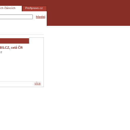
ích článcích
Profipravo.cz
hledej
BS.CZ, celá ČR
cz
více