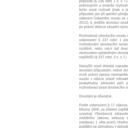
připouští (§ 236 odst. 1 o. s.
potvrzujícím a protože rozhod
tento soud rozhodl jinak a 
přípustné jen při splnění předp
nálezem Ústavního soudu ze dn
2012), tj. jestliže dovolací s
po právní stránce zásadní význ
Rozhodnutí odvolacího soudu 
ustanovení § 237 odst. 1 písm
rozhodování dovolacího soud
rozdílně, nebo má-li být do
okolnostem uplatněným dovolac
nepřihlíží (§ 237 odst. 3 o. s. ř.).
Nejvyšší soud shledal napade
dovolání přípustným, neboť do
nové právní úpravy nerespektu
soudu v otázce pravé retroakt
poskytnutou zdravotní péči 
rozhodovací praxi dovolacího 
Dovolání je důvodné.
Podle ustanovení § 17 zákona 
března 2006, za účelem zajiště
uzavírají Všeobecná zdravotn
zvláštního zákona, smlouvy s
(odstavec 1 věta první). Hodn
pojištění se dohodnou v dohod