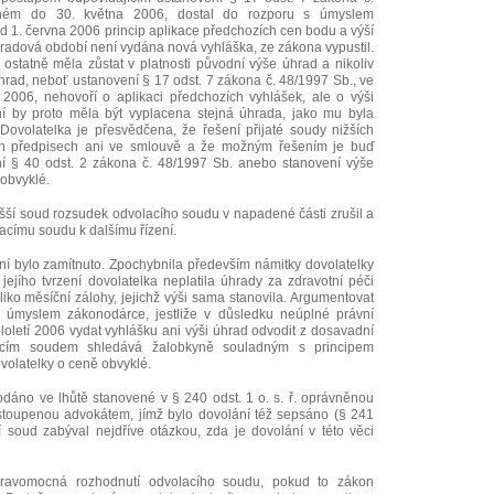
nném do 30. května 2006, dostal do rozporu s úmyslem
od 1. června 2006 princip aplikace předchozích cen bodu a výší
úhradová období není vydána nová vyhláška, ze zákona vypustil.
 ostatně měla zůstat v platnosti původní výše úhrad a nikoliv
hrad, neboť ustanovení § 17 odst. 7 zákona č. 48/1997 Sb., ve
2006, nehovoří o aplikaci předchozích vyhlášek, ale o výši
ní by proto měla být vyplacena stejná úhrada, jako mu byla
 Dovolatelka je přesvědčena, že řešení přijaté soudy nižších
h předpisech ani ve smlouvě a že možným řešením je buď
ní § 40 odst. 2 zákona č. 48/1997 Sb. anebo stanovení výše
 obvyklé.
šší soud rozsudek odvolacího soudu v napadené části zrušil a
lacímu soudu k dalšímu řízení.
ní bylo zamítnuto. Zpochybnila především námitky dovolatelky
e jejího tvrzení dovolatelka neplatila úhrady za zdravotní péči
oliko měsíční zálohy, jejichž výši sama stanovila. Argumentovat
i úmyslem zákonodárce, jestliže v důsledku neúplné právní
oletí 2006 vydat vyhlášku ani výši úhrad odvodit z dosavadní
acím soudem shledává žalobkyně souladným s principem
volatelky o ceně obvyklé.
podáno ve lhůtě stanovené v § 240 odst. 1 o. s. ř. oprávněnou
stoupenou advokátem, jímž bylo dovolání též sepsáno (§ 241
šší soud zabýval nejdříve otázkou, zda je dovolání v této věci
avomocná rozhodnutí odvolacího soudu, pokud to zákon