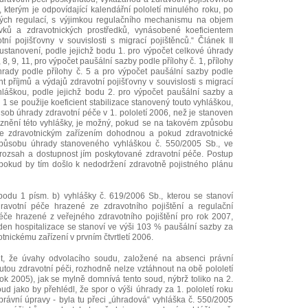
kterým je odpovídající kalendářní pololetí minulého roku, po
ých regulací, s výjimkou regulačního mechanismu na objem
vků a zdravotnických prostředků, vynásobené koeficientem
ní pojišťovny v souvislosti s migrací pojištěnců.“ Článek II
stanovení, podle jejichž bodu 1. pro výpočet celkové úhrady
, 8, 9, 11, pro výpočet paušální sazby podle přílohy č. 1, přílohy
hrady podle přílohy č. 5 a pro výpočet paušální sazby podle
ent příjmů a výdajů zdravotní pojišťovny v souvislosti s migrací
hláškou, podle jejichž bodu 2. pro výpočet paušální sazby a
 1 se použije koeficient stabilizace stanovený touto vyhláškou,
ůsob úhrady zdravotní péče v 1. pololetí 2006, než je stanoven
 znění této vyhlášky, je možný, pokud se na takovém způsobu
se zdravotnickým zařízením dohodnou a pokud zdravotnické
 způsobu úhrady stanoveného vyhláškou č. 550/2005 Sb., ve
o rozsah a dostupnost jím poskytované zdravotní péče. Postup
, pokud by tím došlo k nedodržení zdravotně pojistného plánu
 bodu 1 písm. b) vyhlášky č. 619/2006 Sb., kterou se stanoví
avotní péče hrazené ze zdravotního pojištění a regulační
če hrazené z veřejného zdravotního pojištění pro rok 2007,
den hospitalizace se stanoví ve výši 103 % paušální sazby za
tnickému zařízení v prvním čtvrtletí 2006.
it, že úvahy odvolacího soudu, založené na absenci právní
tou zdravotní péči, rozhodně nelze vztáhnout na obě pololetí
ok 2005), jak se mylně domnívá tento soud, nýbrž toliko na 2.
ud jako by přehlédl, že spor o výši úhrady za 1. pololetí roku
rávní úpravy - byla tu přeci „úhradová“ vyhláška č. 550/2005