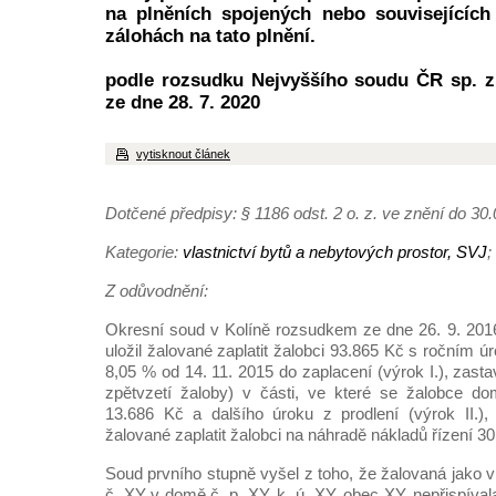
na plněních spojených nebo souvisejících
zálohách na tato plnění.
podle rozsudku Nejvyššího soudu ČR sp. z
ze dne 28. 7. 2020
vytisknout článek
Dotčené předpisy: § 1186 odst. 2 o. z. ve znění do 30
Kategorie:
vlastnictví bytů a nebytových prostor, SVJ
;
Z odůvodnění:
Okresní soud v Kolíně rozsudkem ze dne 26. 9. 2016,
uložil žalované zaplatit žalobci 93.865 Kč s ročním ú
8,05 % od 14. 11. 2015 do zaplacení (výrok I.), zasta
zpětvzetí žaloby) v části, ve které se žalobce do
13.686 Kč a dalšího úroku z prodlení (výrok II.),
žalované zaplatit žalobci na náhradě nákladů řízení 30.
Soud prvního stupně vyšel z toho, že žalovaná jako v
č. XY v domě č. p. XY, k. ú. XY, obec XY, nepřispíva