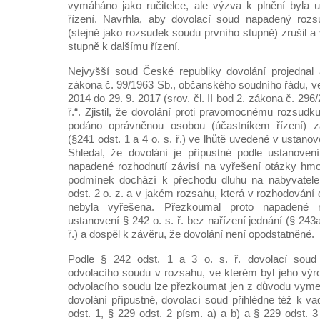
vymáháno jako ručitelce, ale výzva k plnění byla 
řízení. Navrhla, aby dovolací soud napadený roz
(stejně jako rozsudek soudu prvního stupně) zrušil a 
stupně k dalšímu řízení.
Nejvyšší soud České republiky dovolání projednal
zákona č. 99/1963 Sb., občanského soudního řádu, ve
2014 do 29. 9. 2017 (srov. čl. II bod 2. zákona č. 296/2
ř.“. Zjistil, že dovolání proti pravomocnému rozsud
podáno oprávněnou osobou (účastníkem řízení) 
(§241 odst. 1 a 4 o. s. ř.) ve lhůtě uvedené v ustanove
Shledal, že dovolání je přípustné podle ustanoven
napadené rozhodnutí závisí na vyřešení otázky hmo
podmínek dochází k přechodu dluhu na nabyvatele
odst. 2 o. z. a v jakém rozsahu, která v rozhodován
nebyla vyřešena. Přezkoumal proto napadené 
ustanovení § 242 o. s. ř. bez nařízení jednání (§ 243a
ř.) a dospěl k závěru, že dovolání není opodstatněné.
Podle § 242 odst. 1 a 3 o. s. ř. dovolací soud
odvolacího soudu v rozsahu, ve kterém byl jeho vý
odvolacího soudu lze přezkoumat jen z důvodu vymez
dovolání přípustné, dovolací soud přihlédne též k
odst. 1, § 229 odst. 2 písm. a) a b) a § 229 odst. 3 