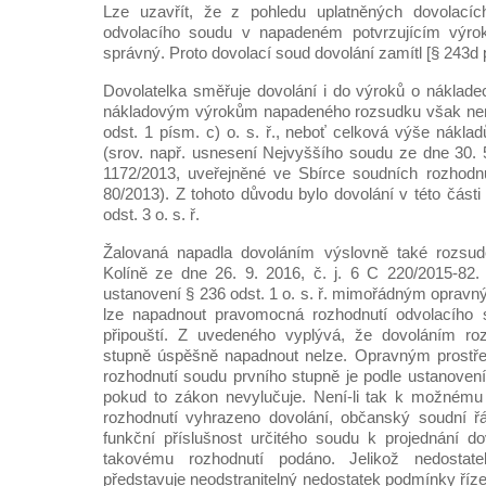
Lze uzavřít, že z pohledu uplatněných dovolacíc
odvolacího soudu v napadeném potvrzujícím výr
správný. Proto dovolací soud dovolání zamítl [§ 243d pí
Dovolatelka směřuje dovolání i do výroků o nákladec
nákladovým výrokům napadeného rozsudku však není
odst. 1 písm. c) o. s. ř., neboť celková výše nákla
(srov. např. usnesení Nejvyššího soudu ze dne 30. 
1172/2013, uveřejněné ve Sbírce soudních rozhodnu
80/2013). Z tohoto důvodu bylo dovolání v této část
odst. 3 o. s. ř.
Žalovaná napadla dovoláním výslovně také rozsu
Kolíně ze dne 26. 9. 2016, č. j. 6 C 220/2015-82.
ustanovení § 236 odst. 1 o. s. ř. mimořádným oprav
lze napadnout pravomocná rozhodnutí odvolacího 
připouští. Z uvedeného vyplývá, že dovoláním ro
stupně úspěšně napadnout nelze. Opravným prostř
rozhodnutí soudu prvního stupně je podle ustanovení 
pokud to zákon nevylučuje. Není-li tak k možném
rozhodnutí vyhrazeno dovolání, občanský soudní řá
funkční příslušnost určitého soudu k projednání dovo
takovému rozhodnutí podáno. Jelikož nedostatek
představuje neodstranitelný nedostatek podmínky říze