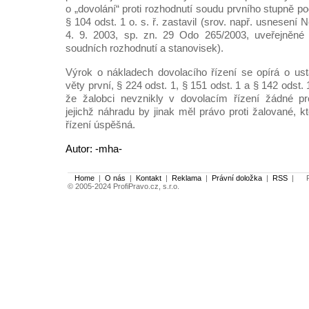
o „dovolání“ proti rozhodnutí soudu prvního stupně p
§ 104 odst. 1 o. s. ř. zastavil (srov. např. usnesení
4. 9. 2003, sp. zn. 29 Odo 265/2003, uveřejněné
soudních rozhodnutí a stanovisek).
Výrok o nákladech dovolacího řízení se opírá o us
věty první, § 224 odst. 1, § 151 odst. 1 a § 142 odst. 1
že žalobci nevznikly v dovolacím řízení žádné pr
jejichž náhradu by jinak měl právo proti žalované, 
řízení úspěšná.
Autor: -mha-
Home
|
O nás
|
Kontakt
|
Reklama
|
Právní doložka
|
RSS
|
Po
© 2005-2024 ProfiPravo.cz, s.r.o.