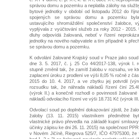
správou domu a pozemku a neplatila zálohy na služby
bytové jednotky v období od listopadu 2012 do říj
spojených se správou domu a pozemku byla
ustavujícího shromáždění společenství žalobce, 
vyplývala z vyúčtování služeb za roky 2012 - 2015.
dluhy odpovídá žalovaná, neboť v řízení neprokáza
jednotky na nového nabyvatele a tím případně k přec
se správou domu a pozemku.
K odvolání žalované Krajský soud v Praze jako sou
dne 3. 5. 2017, č. j. 25 Co 44/2017-138, výrok I.
stupně změnil tak, že zamítl žalobu v rozsahu, ve k
zaplacení úroku z prodlení ve výši 8,05 % ročně z čás
2015 do 10. 4. 2017, a ve zbytku jej potvrdil (výro
rozsudku tak, že náhrada nákladů řízení činí 25.402
(výrok II.) a konečně rozhodl o povinnosti žalované 
nákladů odvolacího řízení ve výši 18.731 Kč (výrok III.
Odvolací soud po doplnění dokazování zjistil, že žal
žaloby (13. 11. 2015) vlastníkem předmětné by
vlastnické právo převedla na základě kupní smlouvy
účinky zápisu ke dni 26. 11. 2015) na společnost PPR 
v Novém Jičíně, Riegrova 525/7, IČO 47975300, že v