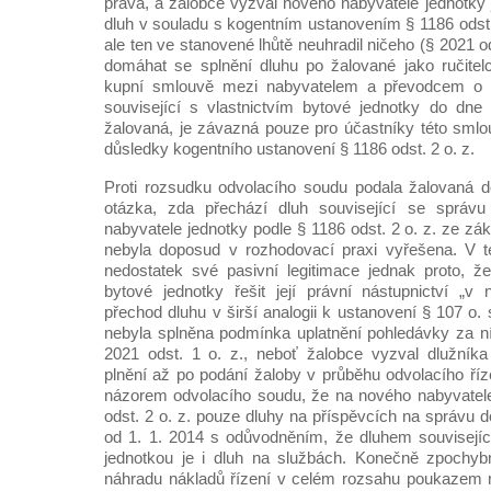
práva, a žalobce vyzval nového nabyvatele jednotky 
dluh v souladu s kogentním ustanovením § 1186 odst. 2
ale ten ve stanovené lhůtě neuhradil ničeho (§ 2021 od
domáhat se splnění dluhu po žalované jako ručitel
kupní smlouvě mezi nabyvatelem a převodcem o 
související s vlastnictvím bytové jednotky do dne 
žalovaná, je závazná pouze pro účastníky této sml
důsledky kogentního ustanovení § 1186 odst. 2 o. z.
Proti rozsudku odvolacího soudu podala žalovaná d
otázka, zda přechází dluh související se spr
nabyvatele jednotky podle § 1186 odst. 2 o. z. ze z
nebyla doposud v rozhodovací praxi vyřešena. V té
nedostatek své pasivní legitimace jednak proto, 
bytové jednotky řešit její právní nástupnictví „v
přechod dluhu v širší analogii k ustanovení § 107 o. s
nebyla splněna podmínka uplatnění pohledávky za ní 
2021 odst. 1 o. z., neboť žalobce vyzval dlužníka
plnění až po podání žaloby v průběhu odvolacího říz
názorem odvolacího soudu, že na nového nabyvatele
odst. 2 o. z. pouze dluhy na příspěvcích na správu
od 1. 1. 2014 s odůvodněním, že dluhem souvisejíc
jednotkou je i dluh na službách. Konečně zpochybn
náhradu nákladů řízení v celém rozsahu poukazem na