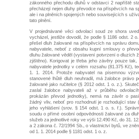
zákonného přechodu dluhů v odstavci 2 napříště sta
přecházejí nejen dluhy převodce na příspěvcích na
ale i na plněních spojených nebo souvisejících s uží
tato plnění.
V projednávané věci odvolací soud ze shora uve
vycházel, jestliže dovodil, že podle § 1186 odst. 2 o
přešel dluh žalované na příspěvcích na správu do
nabyvatele, neboť z obsahu kupní smlouvy o převod
dluhu žalované věděl (vystavení potvrzení o dluzích 
zjištěno). Korigovat je třeba jeho závěry pouze tak,
nabyvatele jednotky v celém rozsahu (81.375 Kč), ted
1. 1. 2014. Protože nabyvatel na písemnou výzv
stanovené lhůtě dluh neuhradil, má žalobce právo p
žalované jako ručitelce (§ 2012 odst. 1 o. z.). Skute
zaslal žalobce nabyvateli až v průběhu odvolacíh
prokázán převod jednotky), nemá na závěr o pasiv
žádný vliv, neboť pro rozhodnutí je rozhodující stav 
jeho vyhlášení (srov. § 154 odst. 1 o. s. ř.). Správ
soudu o přímé osobní odpovědnosti žalované za dlu
služeb za jednotlivé roky ve výši 12.490 Kč, do 31. 12
a 2 zákona č. 72/1994 Sb., o vlastnictví bytů, ve zně
od 1. 1. 2014 podle § 1181 odst. 1 o. z.