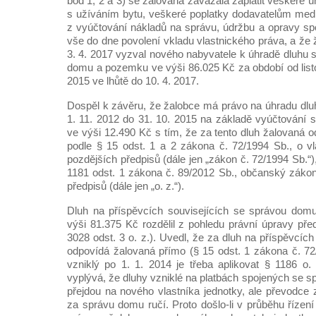
bod 1, 2 a 3) se žalovaná zavázala zaplatit veškeré 
s užíváním bytu, veškeré poplatky dodavatelům medi
z vyúčtování nákladů na správu, údržbu a opravy sp
vše do dne povolení vkladu vlastnického práva, a že
3. 4. 2017 vyzval nového nabyvatele k úhradě dluhu 
domu a pozemku ve výši 86.025 Kč za období od list
2015 ve lhůtě do 10. 4. 2017.
Dospěl k závěru, že žalobce má právo na úhradu dlu
1. 11. 2012 do 31. 10. 2015 na základě vyúčtování s
ve výši 12.490 Kč s tím, že za tento dluh žalovaná 
podle § 15 odst. 1 a 2 zákona č. 72/1994 Sb., o vla
pozdějších předpisů (dále jen „zákon č. 72/1994 Sb.“)
1181 odst. 1 zákona č. 89/2012 Sb., občanský zákon
předpisů (dále jen „o. z.“).
Dluh na příspěvcích souvisejících se správou do
výši 81.375 Kč rozdělil z pohledu právní úpravy před
3028 odst. 3 o. z.). Uvedl, že za dluh na příspěvcích
odpovídá žalovaná přímo (§ 15 odst. 1 zákona č. 72
vzniklý po 1. 1. 2014 je třeba aplikovat § 1186 o.
vyplývá, že dluhy vzniklé na platbách spojených se
přejdou na nového vlastníka jednotky, ale převodc
za správu domu ručí. Proto došlo-li v průběhu řízen