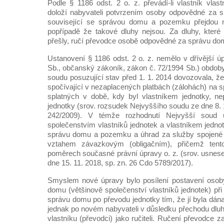
Podle § 1186 odst. 2 o. z. převádí-li vlastník vlas
doloží nabyvateli potvrzením osoby odpovědné za s
související se správou domu a pozemku přejdou n
popřípadě že takové dluhy nejsou. Za dluhy, které
přešly, ručí převodce osobě odpovědné za správu d
Ustanovení § 1186 odst. 2 o. z. nemělo v dřívější ú
Sb., občanský zákoník, zákon č. 72/1994 Sb.) obdoby
soudu posuzující stav před 1. 1. 2014 dovozovala, ž
spočívající v nezaplacených platbách (zálohách) na
splatných v době, kdy byl vlastníkem jednotky, ne
jednotky (srov. rozsudek Nejvyššího soudu ze dne 8. 
242/2009). V témže rozhodnutí Nejvyšší soud 
společenstvím vlastníků jednotek a vlastníkem jednotk
správu domu a pozemku a úhrad za služby spojené s
vztahem závazkovým (obligačním), přičemž tent
poměrech současné právní úpravy o. z. (srov. usnes
dne 15. 11. 2018, sp. zn. 26 Cdo 5789/2017).
Smyslem nové úpravy bylo posílení postavení oso
domu (většinově společenství vlastníků jednotek) př
správu domu po převodu jednotky tím, že jí byla dá
jednak po novém nabyvateli v důsledku přechodu dlu
vlastníku (převodci) jako ručiteli. Ručení převodce z