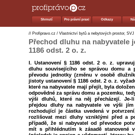
Shrnutí
Pro právní praxi
Odkazy
Ná
//
Profipravo.cz
/
Vlastnictví bytů a nebytových prostor, SVJ
Přechod dluhu na nabyvatele j
1186 odst. 2 o. z.
I. Ustanovení § 1186 odst. 2 o. z. uprav
dluhu souvisejícího se správou domu a 
převodu jednotky (změnu v osobě dlužník
jistoty ustanovení § 1186 odst. 2 o. z. vyža
které na nabyvatele mají přejít, byla dolož
odpovědné za správu domu a pozemku, tedy
výši dluhů, které na něj přecházejí. Je-l
přejdou dluhy na nabyvatele ve výši jím
rozhodující je částka uvedená v potvrzen
rozlišovat mezi dluhy vzniklými před a p
případě, že si nabyvatel od převodce potv
mít s přihlédnutím k zásadě stanovené v