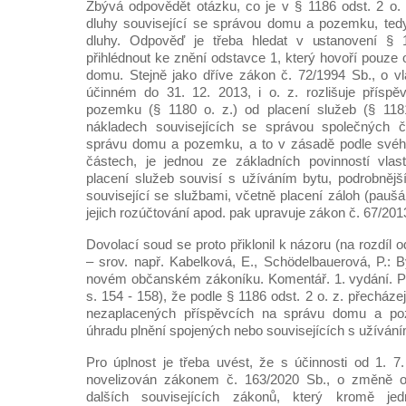
Zbývá odpovědět otázku, co je v § 1186 odst. 2 o
dluhy související se správou domu a pozemku, tedy
dluhy. Odpověď je třeba hledat v ustanovení § 1
přihlédnout ke znění odstavce 1, který hovoří pouze
domu. Stejně jako dříve zákon č. 72/1994 Sb., o vla
účinném do 31. 12. 2013, i o. z. rozlišuje přís
pozemku (§ 1180 o. z.) od placení služeb (§ 1181
nákladech souvisejících se správou společných čá
správu domu a pozemku, a to v zásadě podle svéh
částech, je jednou ze základních povinností vlas
placení služeb souvisí s užíváním bytu, podrobnějš
související se službami, včetně placení záloh (paušá
jejich rozúčtování apod. pak upravuje zákon č. 67/201
Dovolací soud se proto přiklonil k názoru (na rozdíl 
– srov. např. Kabelková, E., Schödelbauerová, P.: B
novém občanském zákoníku. Komentář. 1. vydání. Pr
s. 154 - 158), že podle § 1186 odst. 2 o. z. přecházej
nezaplacených příspěvcích na správu domu a poz
úhradu plnění spojených nebo souvisejících s užívání
Pro úplnost je třeba uvést, že s účinnosti od 1. 7
novelizován zákonem č. 163/2020 Sb., o změně 
dalších souvisejících zákonů, který kromě jed