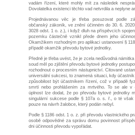
vadám řízení, které mohly mít za následek nespráv
Dovolatelka existenci těchto vad netvrdila a neplyne a
Projednávanou věc je třeba posuzovat podle z
občanský zákoník, ve znění účinném do 30. 6. 2020, 
3028 odst. 1 o. z.), i když dluh na příspěvcích spo
pozemku částečně vznikl přede dnem jeho účinnosti
Okamžikem rozhodným pro aplikaci ustanovení § 1186 
případě okamžik převodu bytové jednotky.
Předně je třeba uvést, že je zcela nedůvodná námitka 
soud měl po zjištění převodu bytové jednotky postupov
rozhodnout o procesním nástupnictví. Citované ustano
universální sukcesi, to znamená situaci, kdy účastník 
způsobilost být účastníkem řízení, což v případě fy
smrtí nebo prohlášením za mrtvého. To se ale v 
úplnost lze dodat, že po převodu bytové jednotky 
singulární sukcese podle § 107a o. s. ř., o té vš
pouze na návrh žalobce, který podán nebyl.
Podle § 1186 odst. 1 o. z. při převodu vlastnického p
osobě odpovědné za správu domu povinnost příspě
dni účinnosti převodu vypořádat.