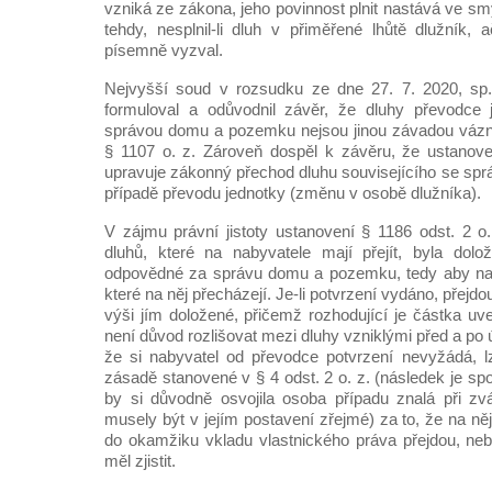
vzniká ze zákona, jeho povinnost plnit nastává ve smy
tehdy, nesplnil-li dluh v přiměřené lhůtě dlužník, a
písemně vyzval.
Nejvyšší soud v rozsudku ze dne 27. 7. 2020, sp
formuloval a odůvodnil závěr, že dluhy převodce j
správou domu a pozemku nejsou jinou závadou vázn
§ 1107 o. z. Zároveň dospěl k závěru, že ustanove
upravuje zákonný přechod dluhu souvisejícího se s
případě převodu jednotky (změnu v osobě dlužníka).
V zájmu právní jistoty ustanovení § 1186 odst. 2 o
dluhů, které na nabyvatele mají přejít, byla dol
odpovědné za správu domu a pozemku, tedy aby naby
které na něj přecházejí. Je-li potvrzení vydáno, přejd
výši jím doložené, přičemž rozhodující je částka uv
není důvod rozlišovat mezi dluhy vzniklými před a po ú
že si nabyvatel od převodce potvrzení nevyžádá, l
zásadě stanovené v § 4 odst. 2 o. z. (následek je sp
by si důvodně osvojila osoba případu znalá při zváž
musely být v jejím postavení zřejmé) za to, že na ně
do okamžiku vkladu vlastnického práva přejdou, neb
měl zjistit.