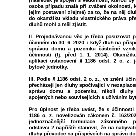
(následek je spojen s vědomostí, kterou by
osoba případu znalá při zvážení okolností, k
jejím postavení zřejmé) za to, že na něj dl
do okamžiku vkladu vlastnického práva pře
dluhů mohl a měl zjistit.
II. Projednávanou věc je třeba posuzovat p
účinném do 30. 6. 2020, i když dluh na přís
správou domu a pozemku částečně vznik
účinnosti (tj. před 1. 1. 2014). Okamž
aplikaci ustanovení § 1186 odst. 2 o. z.
bytové jednotky.
III. Podle § 1186 odst. 2 o. z., ve znění úč
přecházejí jen dluhy spočívající v nezaplac
správu domu a pozemku, nikoli dluhy
spojených nebo souvisejících s užíváním byt
Pro úplnost je třeba uvést, že s účinnosti
1186 o. z. novelizován zákonem č. 163/20
jednoznačnější formulace zákonného 
odstavci 2 napříště stanovil, že na nabyvat
dluhy převodce na příspěvcích na správu do