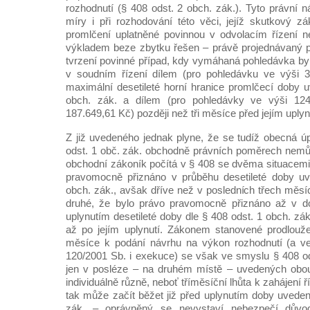
rozhodnutí (§ 408 odst. 2 obch. zák.). Tyto právní ná
míry i při rozhodování této věci, jejíž skutkový z
promlčení uplatněné povinnou v odvolacím řízení n
výkladem beze zbytku řešen – právě projednávaný p
tvrzení povinné případ, kdy vymáhaná pohledávka b
v soudním řízení dílem (pro pohledávku ve výši 3
maximální desetileté horní hranice promlčecí doby 
obch. zák. a dílem (pro pohledávky ve výši 12
187.649,61 Kč) později než tři měsíce před jejím uply
Z již uvedeného jednak plyne, že se tudíž obecná 
odst. 1 obč. zák. obchodně právních poměrech nemůže
obchodní zákoník počítá v § 408 se dvěma situacemi.
pravomocně přiznáno v průběhu desetileté doby u
obch. zák., avšak dříve než v posledních třech měsící
druhé, že bylo právo pravomocně přiznáno až v d
uplynutím desetileté doby dle § 408 odst. 1 obch. zák
až po jejím uplynutí. Zákonem stanovené prodloužen
měsíce k podání návrhu na výkon rozhodnutí (a v
120/2001 Sb. i exekuce) se však ve smyslu § 408 ods
jen v posléze – na druhém místě – uvedených obou
individuálně různě, neboť tříměsíční lhůta k zahájení 
tak může začít běžet již před uplynutím doby uveden
zák. – oprávněný se nevystaví nebezpečí důvo