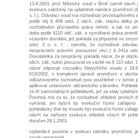
13.8.2003, jímž Městský soud v Brně zamítl návrh 
exekuce založený na uplatněné námitce promlčení (§ 
s. ř.). Odvolací soud má rozhodnutí prvostupňového 
podle něj § 408 odst. 2 obch. zák. otázku délky 
rozhodnutím přiznaného práva neřeší, a tak se pro
doba podle §110 obč. zák. a vymáhaná práva promlč
včasném dovolání, jež pokládá za přípustné ve smyslu
odst. 3 o. s. ř. , namítla, že rozhodnutí odvol
nesprávném právním posouzení věci ( § 241a odst. 
Dovolatelka za nesprávný pokládá názor, že je otázk
obch. zák. nutno posuzovat ve vazbě na § 110 odst. 1
názor odporuje rozsudku Nejvyššího soudu z 18.6
619/2002, o komplexní úpravě promlčení v obcho
odkazovaného rozhodnutí jsou použitelné i v tomto 
aplikovat ustanovení občanského zákoníku. Pohled
ze tří samostatných pohledávek, jež se staly splatnými
Povinná má za to, že rozhodnutí ohledně prvních 
vykonat, jen bylo-li by exekuční řízení zahájeno
pohledávky třetí by muselo být exekuční řízení zaháje
návrh na nařízení exekuce ohledně všech tří poh
doručen 28.1.2003.
Uplatnila-li povinná v exekuci námitku promlčení, j
soudu nesprávné.