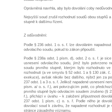
Oprávněná navrhla, aby bylo dovolání coby nedůvodn
Nejvyšší soud zrušil rozhodnutí soudů obou stupňů a 
stupně k dalšímu řízení.
Z odůvodnění:
Podle § 236 odst. 1 o. s. ř. lze dovoláním napadnou
odvolacího soudu, pokud to zákon připouští.
Podle § 238a odst. 1 písm. d), odst. 2 o. s. ř. je sice
usnesení odvolacího soudu, jímž bylo potvrzeno 
soudu prvního stupně, kterým bylo rozhodnuto ve
rozhodnutí (a ve smyslu § 52 odst. 1 a § 130 zák. č
exekuce), avšak nikoliv bez dalšího, nýbrž jen za 
237 odst. 1 a 3 o. s. ř. Jelikož napadené usnesení ne
písm. a/ o. s. ř.), ani potvrzujícím poté, co předchoz
prvního stupně bylo odvolacím soudem zrušeno (§ 237
ř.), přichází v úvahu – k založení přípustnosti dovol
237 odst. 1 písm. c) o. s. ř. Podle něho je dovolán
dovolací soud k závěru, že napadené rozhodnutí je
stránce zásadního významu.