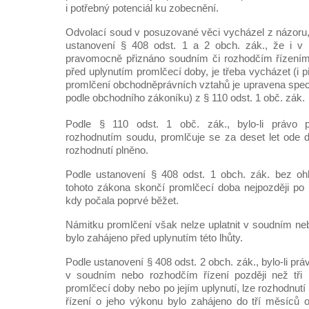
i potřebný potenciál ku zobecnění.
Odvolací soud v posuzované věci vycházel z názoru
ustanovení § 408 odst. 1 a 2 obch. zák., že i v 
pravomocně přiznáno soudním či rozhodčím řízením 
před uplynutím promlčecí doby, je třeba vycházet (i p
promlčení obchodněprávních vztahů je upravena spec
podle obchodního zákoníku) z § 110 odst. 1 obč. zák.
Podle § 110 odst. 1 obč. zák., bylo-li právo
rozhodnutím soudu, promlčuje se za deset let ode 
rozhodnutí plněno.
Podle ustanovení § 408 odst. 1 obch. zák. bez ohl
tohoto zákona skončí promlčecí doba nejpozději po u
kdy počala poprvé běžet.
Námitku promlčení však nelze uplatnit v soudním neb
bylo zahájeno před uplynutím této lhůty.
Podle ustanovení § 408 odst. 2 obch. zák., bylo-li p
v soudním nebo rozhodčím řízení později než tři
promlčecí doby nebo po jejím uplynutí, lze rozhodnutí
řízení o jeho výkonu bylo zahájeno do tří měsíců 