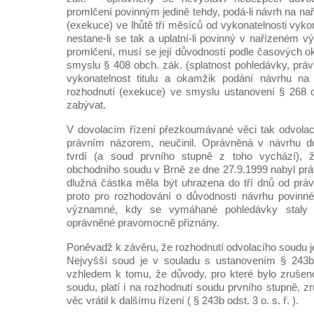
promlčení povinným jedině tehdy, podá-li návrh na na
(exekuce) ve lhůtě tří měsíců od vykonatelnosti vyko
nestane-li se tak a uplatní-li povinný v nařízeném 
promlčení, musí se její důvodností podle časových 
smyslu § 408 obch. zák. (splatnost pohledávky, práv
vykonatelnost titulu a okamžik podání návrhu na
rozhodnutí (exekuce) ve smyslu ustanovení § 268 od
zabývat.
V dovolacím řízení přezkoumávané věci tak odvolac
právním názorem, neučinil. Oprávněná v návrhu d
tvrdí (a soud prvního stupně z toho vychází), 
obchodního soudu v Brně ze dne 27.9.1999 nabyl prá
dlužná částka měla být uhrazena do tří dnů od prá
proto pro rozhodování o důvodnosti návrhu povinn
významné, kdy se vymáhané pohledávky staly 
oprávněné pravomocně přiznány.
Poněvadž k závěru, že rozhodnutí odvolacího soudu j
Nejvyšší soud je v souladu s ustanovením § 243b o
vzhledem k tomu, že důvody, pro které bylo zrušen
soudu, platí i na rozhodnutí soudu prvního stupně, zr
věc vrátil k dalšímu řízení ( § 243b odst. 3 o. s. ř. ).