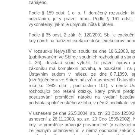
zahájeno.
Podle § 159 odst. 1 o. s. ř. doručený rozsudek, kt
odvoláním, je v právní moci. Podle § 161 odst. 
vykonatelný, jakmile uplynula lhůta k plnění.
Podle § 35 odst. 2 zák. č. 120/2001 Sb. je exekučn
kdy návrh na nařízení exekuce došel exekutorovi neb
V rozsudku Nejvyššího soudu ze dne 18.6.2003, s
(publikovaném ve Sbírce soudních rozhodnutí a stano
č. 26), dovolací soud vyložil, že právní úprava
zákoníku má komplexní povahu, a poukázal i na p
Ústavním sudem v nálezu ze dne 8.7.1999, sp
(uveřejněnému ve Sbírce nálezů a usnesení Ústavní
ročníku 1999, dílu I, pod číslem 101), v němž Ús
rozhodující pro řešení otázky, který právní předp
posuzování promlčení nároku na vydání bezdův
podstata společenského vztahu, v němž podnikatel vy
V usnesení ze dne 26.5.2004, sp. zn. 20 Cdo 1290/
usnesení z 26.11.2003, sp. zn. 20 Cdo 1595/2002), 
kdy se promlčuje právo již pravomocně (v nalézacím 
že jediným ustanovením, v němž obchodní zákoník