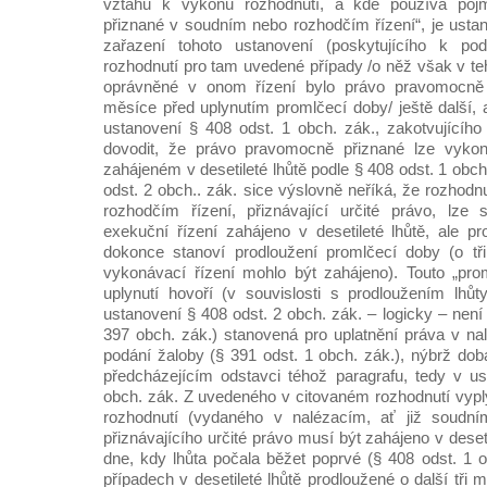
vztahu k výkonu rozhodnutí, a kde používá po
přiznané v soudním nebo rozhodčím řízení“, je ustan
zařazení tohoto ustanovení (poskytujícího k p
rozhodnutí pro tam uvedené případy /o něž však v tehd
oprávněné v onom řízení bylo právo pravomocně p
měsíce před uplynutím promlčecí doby/ ještě další, a
ustanovení § 408 odst. 1 obch. zák., zakotvujícího 
dovodit, že právo pravomocně přiznané lze vykon
zahájeném v desetileté lhůtě podle § 408 odst. 1 obc
odst. 2 obch.. zák. sice výslovně neříká, že rozhod
rozhodčím řízení, přiznávající určité právo, lze 
exekuční řízení zahájeno v desetileté lhůtě, ale 
dokonce stanoví prodloužení promlčecí doby (o t
vykonávací řízení mohlo být zahájeno). Touto „pro
uplynutí hovoří (v souvislosti s prodloužením lhů
ustanovení § 408 odst. 2 obch. zák. – logicky – není
397 obch. zák.) stanovená pro uplatnění práva v nal
podání žaloby (§ 391 odst. 1 obch. zák.), nýbrž dob
předcházejícím odstavci téhož paragrafu, tedy v u
obch. zák. Z uvedeného v citovaném rozhodnutí vyply
rozhodnutí (vydaného v nalézacím, ať již soudní
přiznávajícího určité právo musí být zahájeno v deset
dne, kdy lhůta počala běžet poprvé (§ 408 odst. 1 o
případech v desetileté lhůtě prodloužené o další tři 