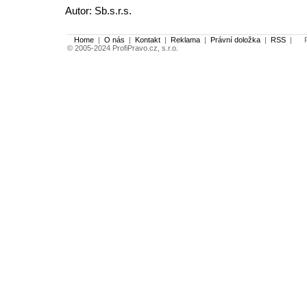
Autor: Sb.s.r.s.
Home
|
O nás
|
Kontakt
|
Reklama
|
Právní doložka
|
RSS
|
Po
© 2005-2024 ProfiPravo.cz, s.r.o.