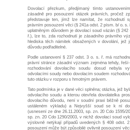
Dovolací přezkum, předjímaný tímto ustanovením
zásadně pro posouzení otázek právních, pročež zp
představuje ten, jímž lze namítat, že rozhodnutí
právním posouzení věci (§ 241a odst. 2 písm. b/ o. s.
uplatněným důvodem je dovolací soud vázán (§ 242 od
ř.), lze to, zda rozhodnutí je zásadního právního v
hlediska těch námitek obsažených v dovolání, jež 
důvodu podřaditelné.
Podle ustanovení § 237 odst. 3 o. s. ř. má rozhodn
právní stránce zásadní význam zejména tehdy, řeší-l
rozhodování dovolacího soudu dosud nebyla vy
odvolacími soudy nebo dovolacím soudem rozhodována
tuto otázku v rozporu s hmotným právem.
Tato podmínka je v dané věci splněna; otázka, jež byl
odvolacího soudu a kterou otevřela dovolatelka pros
dovolacího důvodu, není v soudní praxi běžně posu
ustáleném výkladu) a Nejvyšší soud se k ní dosu
(usnesení ze dne 26.11.2003, sp. zn. 20 Cdo 1595/20
sp. zn. 20 Cdo 1290/2003, v nichž dovolací soud vylo
výslovně netýkají případů uvedených § 408 odst. 2 o
posouzení může být způsobilé ovlivnit posouzení vě