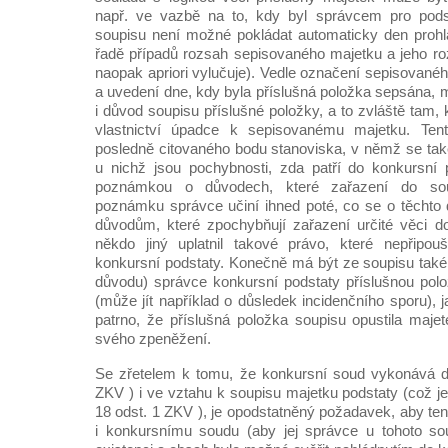
např. ve vazbě na to, kdy byl správcem pro pods
soupisu není možné pokládat automaticky den prohl
řadě případů rozsah sepisovaného majetku a jeho r
naopak apriori vylučuje). Vedle označení sepisované
a uvedení dne, kdy byla příslušná položka sepsána, 
i důvod soupisu příslušné položky, a to zvláště tam
vlastnictví úpadce k sepisovanému majetku. Ten
posledně citovaného bodu stanoviska, v němž se také
u nichž jsou pochybnosti, zda patří do konkursní 
poznámkou o důvodech, které zařazení do sou
poznámku správce učiní ihned poté, co se o těchto
důvodům, které zpochybňují zařazení určité věci do 
někdo jiný uplatnil takové právo, které nepřipouš
konkursní podstaty. Konečně má být ze soupisu také 
důvodu) správce konkursní podstaty příslušnou polo
(může jít například o důsledek incidenčního sporu), j
patrno, že příslušná položka soupisu opustila maje
svého zpeněžení.
Se zřetelem k tomu, že konkursní soud vykonává do
ZKV ) i ve vztahu k soupisu majetku podstaty (což je
18 odst. 1 ZKV ), je opodstatněný požadavek, aby tent
i konkursnímu soudu (aby jej správce u tohoto sou