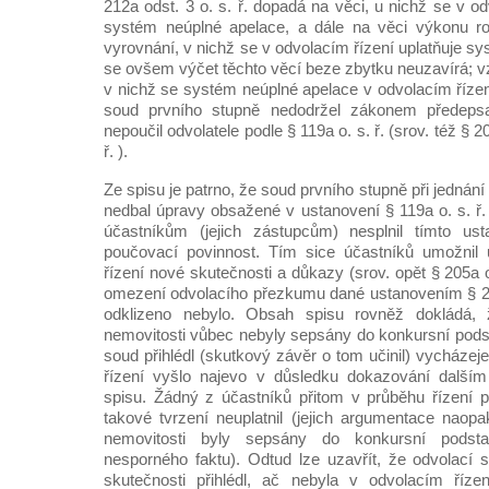
212a odst. 3 o. s. ř. dopadá na věci, u nichž se v od
systém neúplné apelace, a dále na věci výkonu r
vyrovnání, v nichž se v odvolacím řízení uplatňuje s
se ovšem výčet těchto věcí beze zbytku neuzavírá; vzt
v nichž se systém neúplné apelace v odvolacím řízení
soud prvního stupně nedodržel zákonem předeps
nepoučil odvolatele podle § 119a o. s. ř. (srov. též § 2
ř. ).
Ze spisu je patrno, že soud prvního stupně při jedná
nedbal úpravy obsažené v ustanovení § 119a o. s. ř
účastníkům (jejich zástupcům) nesplnil tímto us
poučovací povinnost. Tím sice účastníků umožnil 
řízení nové skutečnosti a důkazy (srov. opět § 205a od
omezení odvolacího přezkumu dané ustanovením § 212
odklizeno nebylo. Obsah spisu rovněž dokládá, 
nemovitosti vůbec nebyly sepsány do konkursní pods
soud přihlédl (skutkový závěr o tom učinil) vycházej
řízení vyšlo najevo v důsledku dokazování další
spisu. Žádný z účastníků přitom v průběhu řízení 
takové tvrzení neuplatnil (jejich argumentace naop
nemovitosti byly sepsány do konkursní podst
nesporného faktu). Odtud lze uzavřít, že odvolací
skutečnosti přihlédl, ač nebyla v odvolacím řízen