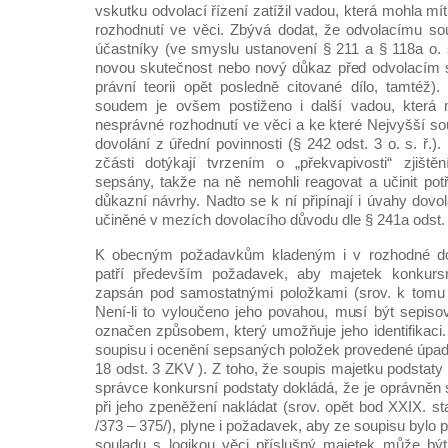
vskutku odvolací řízení zatížil vadou, která mohla m
rozhodnutí ve věci. Zbývá dodat, že odvolacímu sou
účastníky (ve smyslu ustanovení § 211 a § 118a o. 
novou skutečnost nebo nový důkaz před odvolacím s
právní teorii opět posledně citované dílo, tamtéž)
soudem je ovšem postiženo i další vadou, která 
nesprávné rozhodnutí ve věci a ke které Nejvyšší sou
dovolání z úřední povinnosti (§ 242 odst. 3 o. s. ř.)
zčásti dotýkají tvrzením o „překvapivosti“ zjiště
sepsány, takže na ně nemohli reagovat a učinit pot
důkazní návrhy. Nadto se k ní připínají i úvahy dovo
učiněné v mezích dovolacího důvodu dle § 241a odst. 2
K obecným požadavkům kladeným i v rozhodné do
patří především požadavek, aby majetek konkurs
zapsán pod samostatnými položkami (srov. k tomu 
Není-li to vyloučeno jeho povahou, musí být sepis
označen způsobem, který umožňuje jeho identifikaci.
soupisu i ocenění sepsaných položek provedené úpa
18 odst. 3 ZKV ). Z toho, že soupis majetku podstaty 
správce konkursní podstaty dokládá, že je oprávně
při jeho zpeněžení nakládat (srov. opět bod XXIX. st
/373 – 375/), plyne i požadavek, aby ze soupisu bylo p
souladu s logikou věci příslušný majetek může bý