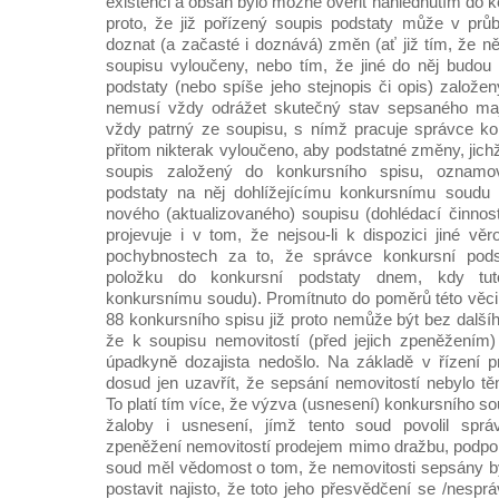
existenci a obsah bylo možné ověřit nahlédnutím do 
proto, že již pořízený soupis podstaty může v prů
doznat (a začasté i doznává) změn (ať již tím, že n
soupisu vyloučeny, nebo tím, že jiné do něj budou
podstaty (nebo spíše jeho stejnopis či opis) založe
nemusí vždy odrážet skutečný stav sepsaného maj
vždy patrný ze soupisu, s nímž pracuje správce ko
přitom nikterak vyloučeno, aby podstatné změny, jic
soupis založený do konkursního spisu, oznamo
podstaty na něj dohlížejícímu konkursnímu soudu 
nového (aktualizovaného) soupisu (dohlédací činno
projevuje i v tom, že nejsou-li k dispozici jiné v
pochybnostech za to, že správce konkursní podst
položku do konkursní podstaty dnem, kdy tut
konkursnímu soudu). Promítnuto do poměrů této věci, l
88 konkursního spisu již proto nemůže být bez další
že k soupisu nemovitostí (před jejich zpeněžením)
úpadkyně dozajista nedošlo. Na základě v řízení 
dosud jen uzavřít, že sepsání nemovitostí nebylo t
To platí tím více, že výzva (usnesení) konkursního s
žaloby i usnesení, jímž tento soud povolil sprá
zpeněžení nemovitostí prodejem mimo dražbu, podpor
soud měl vědomost o tom, že nemovitosti sepsány b
postavit najisto, že toto jeho přesvědčení se /nespráv