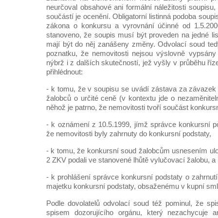
neurčoval obsahové ani formální náležitosti soupisu,
součástí je ocenění. Obligatorní listinná podoba soup
zákona o konkursu a vyrovnání účinné od 1.5.200
stanoveno, že soupis musí být proveden na jedné l
mají být do něj zanášeny změny. Odvolací soud ted
poznatku, že nemovitosti nejsou výslovně vypsán
nýbrž i z dalších skutečností, jež vyšly v průběhu ří
přihlédnout:
- k tomu, že v soupisu se uvádí zástava za závazek 
žalobců o určité ceně (v kontextu jde o nezaměnite
něhož je patrno, že nemovitosti tvoří součást konkursn
- k oznámení z 10.5.1999, jímž správce konkursní po
že nemovitosti byly zahrnuty do konkursní podstaty,
- k tomu, že konkursní soud žalobcům usnesením ulož
2 ZKV podali ve stanovené lhůtě vylučovací žalobu, a
- k prohlášení správce konkursní podstaty o zahrnut
majetku konkursní podstaty, obsaženému v kupní sm
Podle dovolatelů odvolací soud též pominul, že sp
spisem dozorujícího orgánu, který nezachycuje 