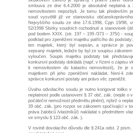
smlouva ze dne 6.4.2000 je absolutně neplatná a ž
nemovitostem nepozbyli. Je tomu tak především pr
soud vysvětlil již ve stanovisku občanskoprávníh
Nejvyššího soudu ze dne 17.6.1998, Cpjn 19/98, 
52/1998 Sbírky soudních rozhodnutí a stanovisek (dál
pod bodem XXIX. (str. 197 – 199 /373 – 375/) - soup
podklad pro zpeněžení majetku patřícího do podstaty
ten majetek, který byl sepsán, a správce je pov
sepsaný majetek, ledaže by byl ze soupisu zákon
vyloučen. Soupis majetku podstaty tak představuje
konkursní podstaty dokládá (např. v řízení o zápisu v
k nemovitostem do katastru nemovitostí), že je
majetkem při jeho zpeněžení nakládat. Není-li zde
správce konkursní postaty ani právo věc zpeněžit.
Úvahu odvolacího soudu je nutno korigovat toliko 
neplatnost podle ustanovení § 37 obč. zák. (nejde o v
počáteční nemožnost předmětu plnění), nýbrž o nepla
39 obč. zák. (pro rozpor se zákonem spočívající v t
práva žalobců /vlastníků/) nakládat s předmětem vlas
ve smyslu § 123 obč. zák. ).
V rovině dovolacího důvodu dle § 241a odst. 2 písm. b