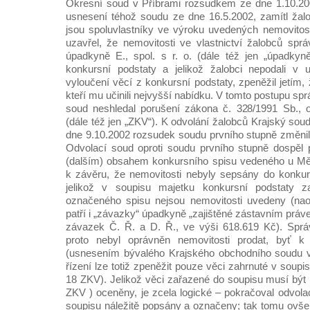
Okresní soud v Příbrami rozsudkem ze dne 1.10.20
usnesení téhož soudu ze dne 16.5.2002, zamítl žalo
jsou spoluvlastníky ve výroku uvedených nemovitos
uzavřel, že nemovitosti ve vlastnictví žalobců spr
úpadkyně E., spol. s r. o. (dále též jen „úpadkyn
konkursní podstaty a jelikož žalobci nepodali v 
vyloučení věcí z konkursní podstaty, zpeněžil jetím,
kteří mu učinili nejvyšší nabídku. V tomto postupu sp
soud neshledal porušení zákona č. 328/1991 Sb., 
(dále též jen „ZKV“). K odvolání žalobců Krajský so
dne 9.10.2002 rozsudek soudu prvního stupně změnil 
Odvolací soud oproti soudu prvního stupně dospěl 
(dalším) obsahem konkursního spisu vedeného u M
k závěru, že nemovitosti nebyly sepsány do konkur
jelikož v soupisu majetku konkursní podstaty 
označeného spisu nejsou nemovitosti uvedeny (na
patří i „závazky“ úpadkyně „zajištěné zástavním práve
závazek Č. Ř. a D. Ř., ve výši 618.619 Kč). Sprá
proto nebyl oprávněn nemovitosti prodat, byť k
(usnesením bývalého Krajského obchodního soudu 
řízení lze totiž zpeněžit pouze věci zahrnuté v soupi
18 ZKV). Jelikož věci zařazené do soupisu musí být 
ZKV ) oceněny, je zcela logické – pokračoval odvola
soupisu náležitě popsány a označeny; tak tomu ovše