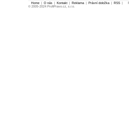
Home
|
O nás
|
Kontakt
|
Reklama
|
Právní doložka
|
RSS
|
Po
© 2005-2024 ProfiPravo.cz, s.r.o.