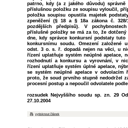
patrno, kdy (a z jakého důvodu) správně 
příslušnou položku ze soupisu vyloučil, př
položka soupisu opustila majetek podstat
zpeněžení (§ 18 a § 18a zákona č. 328/
pozdějších předpisů). V pochybnoste
příslušné položky se má za to, že dotčený
dne, kdy správce konkursní podstaty tuto
konkursnímu soudu. Omezení založené u
odst. 3 o. s. ř. dopadá nejen na věci, u n
řízení uplatňuje systém neúplné apelace, 
rozhodnutí a konkursu a vyrovnání, v ni
řízení uplatňuje systém úplné apelace, nýbr
se systém neúplné apelace v odvolacím ří
proto, že soud prvního stupně nedodržel 
procesní postup a nepoučil odvolatele podle §
rozsudek Nejvyššího soudu sp. zn. 29 Od
27.10.2004
vytisknout článek