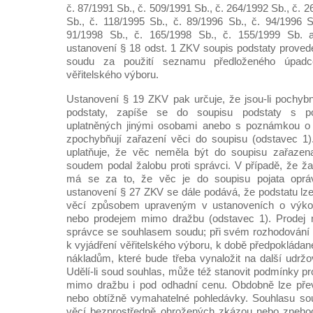
č. 87/1991 Sb., č. 509/1991 Sb., č. 264/1992 Sb., č. 
Sb., č. 118/1995 Sb., č. 89/1996 Sb., č. 94/1996 S
91/1998 Sb., č. 165/1998 Sb., č. 155/1999 Sb. 
ustanovení § 18 odst. 1 ZKV soupis podstaty prove
soudu za použití seznamu předloženého úpad
věřitelského výboru.
Ustanovení § 19 ZKV pak určuje, že jsou-li pochybn
podstaty, zapíše se do soupisu podstaty s 
uplatněných jinými osobami anebo s poznámkou o 
zpochybňují zařazení věci do soupisu (odstavec 1)
uplatňuje, že věc neměla být do soupisu zařazen
soudem podal žalobu proti správci. V případě, že ž
má se za to, že věc je do soupisu pojata oprá
ustanovení § 27 ZKV se dále podává, že podstatu lz
věcí způsobem upraveným v ustanoveních o výko
nebo prodejem mimo dražbu (odstavec 1). Prodej 
správce se souhlasem soudu; při svém rozhodování 
k vyjádření věřitelského výboru, k době předpokládan
nákladům, které bude třeba vynaložit na další udržo
Udělí-li soud souhlas, může též stanovit podmínky pro
mimo dražbu i pod odhadní cenu. Obdobně lze pře
nebo obtížně vymahatelné pohledávky. Souhlasu sou
věcí bezprostředně ohrožených zkázou nebo zneho