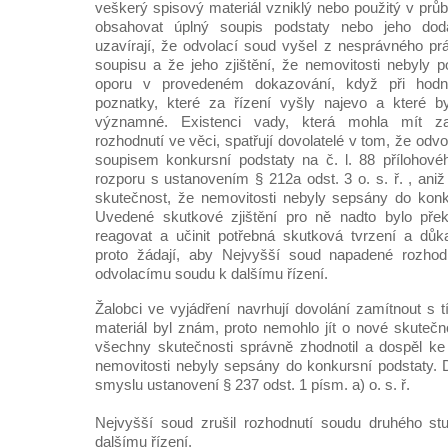
veškerý spisový materiál vzniklý nebo použitý v pr
obsahovat úplný soupis podstaty nebo jeho doda
uzavírají, že odvolací soud vyšel z nesprávného p
soupisu a že jeho zjištění, že nemovitosti nebyly 
oporu v provedeném dokazování, když při hodn
poznatky, které za řízení vyšly najevo a které b
významné. Existenci vady, která mohla mít z
rozhodnutí ve věci, spatřují dovolatelé v tom, že odv
soupisem konkursní podstaty na č. l. 88 přílohové
rozporu s ustanovením § 212a odst. 3 o. s. ř. , ani
skutečnost, že nemovitosti nebyly sepsány do konkur
Uvedené skutkové zjištění pro ně nadto bylo pře
reagovat a učinit potřebná skutková tvrzení a důk
proto žádají, aby Nejvyšší soud napadené rozhodnu
odvolacímu soudu k dalšímu řízení.
Žalobci ve vyjádření navrhují dovolání zamítnout s 
materiál byl znám, proto nemohlo jít o nové skutečn
všechny skutečnosti správně zhodnotil a dospěl k
nemovitosti nebyly sepsány do konkursní podstaty. D
smyslu ustanovení § 237 odst. 1 písm. a) o. s. ř.
Nejvyšší soud zrušil rozhodnutí soudu druhého st
dalšímu řízení.