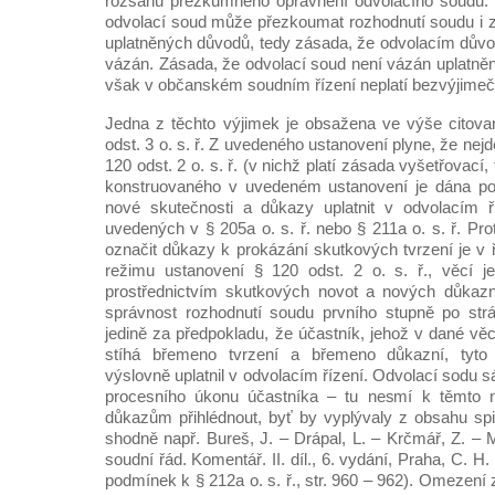
rozsahu přezkumného oprávnění odvolacího soudu. P
odvolací soud může přezkoumat rozhodnutí soudu i z
uplatněných důvodů, tedy zásada, že odvolacím dův
vázán. Zásada, že odvolací soud není vázán uplatně
však v občanském soudním řízení neplatí bezvýjimeč
Jedna z těchto výjimek je obsažena ve výše citov
odst. 3 o. s. ř. Z uvedeného ustanovení plyne, že nejd
120 odst. 2 o. s. ř. (v nichž platí zásada vyšetřovac
konstruovaného v uvedeném ustanovení je dána pov
nové skutečnosti a důkazy uplatnit v odvolacím 
uvedených v § 205a o. s. ř. nebo § 211a o. s. ř. Prot
označit důkazy k prokázání skutkových tvrzení je v ř
režimu ustanovení § 120 odst. 2 o. s. ř., věcí je
prostřednictvím skutkových novot a nových důkazní
správnost rozhodnutí soudu prvního stupně po str
jedině za předpokladu, že účastník, jehož v dané vě
stíhá břemeno tvrzení a břemeno důkazní, tyto
výslovně uplatnil v odvolacím řízení. Odvolací sodu 
procesního úkonu účastníka – tu nesmí k těmto
důkazům přihlédnout, byť by vyplývaly z obsahu spis
shodně např. Bureš, J. – Drápal, L. – Krčmář, Z. 
soudní řád. Komentář. II. díl., 6. vydání, Praha, C. H
podmínek k § 212a o. s. ř., str. 960 – 962). Omezen