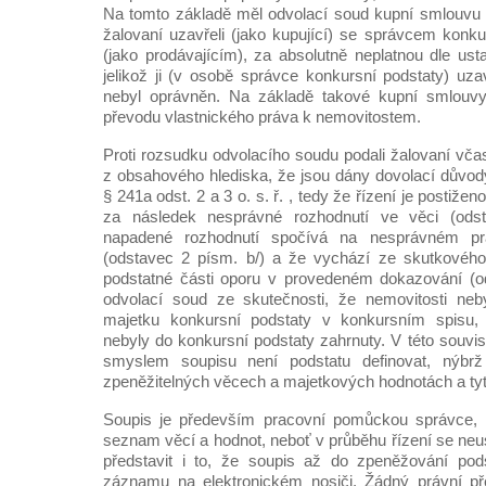
Na tomto základě měl odvolací soud kupní smlouvu 
žalovaní uzavřeli (jako kupující) se správcem konk
(jako prodávajícím), za absolutně neplatnou dle ust
jelikož ji (v osobě správce konkursní podstaty) uz
nebyl oprávněn. Na základě takové kupní smlouvy
převodu vlastnického práva k nemovitostem.
Proti rozsudku odvolacího soudu podali žalovaní vča
z obsahového hlediska, že jsou dány dovolací důvo
§ 241a odst. 2 a 3 o. s. ř. , tedy že řízení je postiže
za následek nesprávné rozhodnutí ve věci (ods
napadené rozhodnutí spočívá na nesprávném pr
(odstavec 2 písm. b/) a že vychází ze skutkového 
podstatné části oporu v provedeném dokazování (od
odvolací soud ze skutečnosti, že nemovitosti ne
majetku konkursní podstaty v konkursním spisu, 
nebyly do konkursní podstaty zahrnuty. V této souvisl
smyslem soupisu není podstatu definovat, nýbrž
zpeněžitelných věcech a majetkových hodnotách a ty
Soupis je především pracovní pomůckou správce,
seznam věcí a hodnot, neboť v průběhu řízení se neus
představit i to, že soupis až do zpeněžování po
záznamu na elektronickém nosiči. Žádný právní p