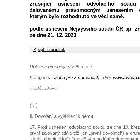
zrušující usnesení odvolacího soudu
žalovanému pravomocným usnesením o
kterým bylo rozhodnuto ve věci samé.
podle usnesení Nejvyššího soudu ČR sp. zn
ze dne 21. 12. 2023
vytisknout článek
Dotčené předpisy: § 229 o. s. ř.
Kategorie:
žaloba pro zmatečnost
; zdroj:
www.nsoud.
Z odůvodnění:
(…)
II. Dovolání a vyjádření k němu
17. Proti usnesení odvolacího soudu ze dne 10. břez
první žalovaný (dále též jen „první dovolatel“) a dru
„druhá dovolatelka“) [společným podáním datovaným 2