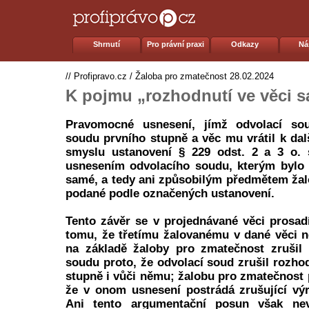
Shrnutí
Pro právní praxi
Odkazy
Ná
//
Profipravo.cz
/
Žaloba pro zmatečnost
28.02.2024
K pojmu „rozhodnutí ve věci 
Pravomocné usnesení, jímž odvolací sou
soudu prvního stupně a věc mu vrátil k dal
smyslu ustanovení § 229 odst. 2 a 3 o.
usnesením odvolacího soudu, kterým bylo 
samé, a tedy ani způsobilým předmětem ža
podané podle označených ustanovení.
Tento závěr se v projednávané věci prosadí
tomu, že třetímu žalovanému v dané věci n
na základě žaloby pro zmatečnost zrušil 
soudu proto, že odvolací soud zrušil rozho
stupně i vůči němu; žalobu pro zmatečnost 
že v onom usnesení postrádá zrušující vý
Ani tento argumentační posun však ne