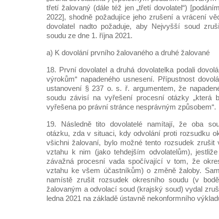
třetí žalovaný (dále též jen „třetí dovolatel“) [podá
2022], shodně požadujíce jeho zrušení a vrácení věci
dovolatel nadto požaduje, aby Nejvyšší soud zruši
soudu ze dne 1. října 2021.
a) K dovolání prvního žalovaného a druhé žalované
18. První dovolatel a druhá dovolatelka podali dovol
výrokům“ napadeného usnesení. Přípustnost dovol
ustanovení § 237 o. s. ř. argumentem, že napadené
soudu závisí na vyřešení procesní otázky „která
vyřešena po právní stránce nesprávným způsobem“.
19. Následně tito dovolatelé namítají, že oba so
otázku, zda v situaci, kdy odvolání proti rozsudku 
všichni žalovaní, bylo možné tento rozsudek zrušit 
vztahu k nim (jako tehdejším odvolatelům), jestli
závažná procesní vada spočívající v tom, že okre
vztahu ke všem účastníkům) o změně žaloby. Sami
namístě zrušit rozsudek okresního soudu (v bodě
žalovaným a odvolací soud (krajský soud) vydal zruš
ledna 2021 na základě ústavně nekonformního výkladu 