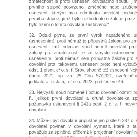
zmatečnost je proto usnesení odvolacího soudu, jí
prvního stupně potvrzeno, změněno nebo zruše
usnesení, kterým bylo odmítnuto odvolání podané
prvního stupně, jímž bylo rozhodnuto o žalobě pro 
bylo řízení o tomto odvolání zastaveno.“
32. Odtud plyne, že první výrok napadeného u
(usnesením), proti němuž je přípustná žaloba pro zm
usnesení, jímž odvolací soud odmítl odvolání prot
žaloby pro zmatečnost, je ve smyslu ustanovení 
usnesením, proti němuž není přípustná žaloba pro 
dovolání proti takovému usnesení proto není vylou
odst. 1 písm. e/ o. s. ř. Srov. shodně též usnesení N
února 2021, sp. zn. 29 Cdo 97/2021, uveřejně
judikatura, číslo 5, ročníku 2023, pod číslem 46.
33. Nejvyšší soud nicméně i potud dovolání odmítl po
ř., jelikož první dovolatel a druhá dovolatelka 
požadavku ustanovení § 241a odst. 2 o. s. ř. nevyme
dovolání.
34. Může-li být dovolání přípustné jen podle § 237 o. s.
dovolatel povinen v dovolání vymezit, které z t
považuje za splněné, přičemž k projednání dovolání 