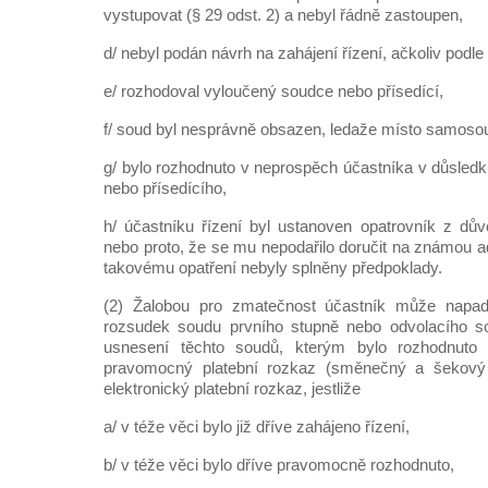
vystupovat (§ 29 odst. 2) a nebyl řádně zastoupen,
d/ nebyl podán návrh na zahájení řízení, ačkoliv podle
e/ rozhodoval vyloučený soudce nebo přísedící,
f/ soud byl nesprávně obsazen, ledaže místo samoso
g/ bylo rozhodnuto v neprospěch účastníka v důsledk
nebo přísedícího,
h/ účastníku řízení byl ustanoven opatrovník z d
nebo proto, že se mu nepodařilo doručit na známou ad
takovému opatření nebyly splněny předpoklady.
(2) Žalobou pro zmatečnost účastník může napa
rozsudek soudu prvního stupně nebo odvolacího 
usnesení těchto soudů, kterým bylo rozhodnut
pravomocný platební rozkaz (směnečný a šekový 
elektronický platební rozkaz, jestliže
a/ v téže věci bylo již dříve zahájeno řízení,
b/ v téže věci bylo dříve pravomocně rozhodnuto,