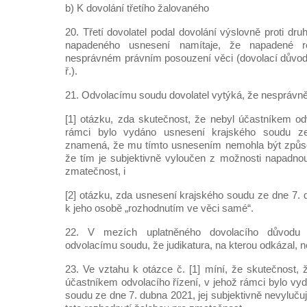
b) K dovolání třetího žalovaného
20. Třetí dovolatel podal dovolání výslovně proti d
napadeného usnesení namítaje, že napadené r
nesprávném právním posouzení věci (dovolací důvod d
ř.).
21. Odvolacímu soudu dovolatel vytýká, že nesprávně
[1] otázku, zda skutečnost, že nebyl účastníkem odv
rámci bylo vydáno usnesení krajského soudu z
znamená, že mu tímto usnesením nemohla být způso
že tím je subjektivně vyloučen z možnosti napadno
zmatečnost, i
[2] otázku, zda usnesení krajského soudu ze dne 7. 
k jeho osobě „rozhodnutím ve věci samé“.
22. V mezích uplatněného dovolacího důvodu t
odvolacímu soudu, že judikatura, na kterou odkázal, n
23. Ve vztahu k otázce č. [1] míní, že skutečnost, ž
účastníkem odvolacího řízení, v jehož rámci bylo vy
soudu ze dne 7. dubna 2021, jej subjektivně nevyluč