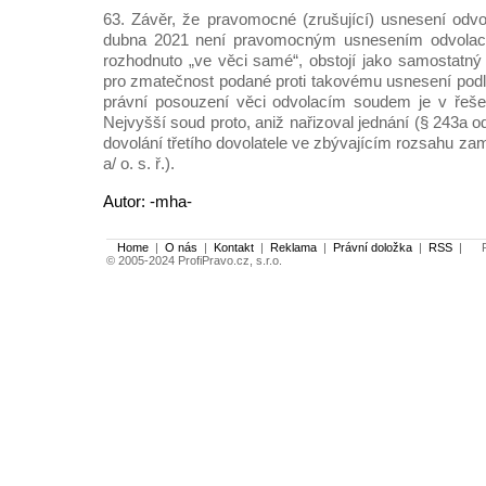
63. Závěr, že pravomocné (zrušující) usnesení odv
dubna 2021 není pravomocným usnesením odvolací
rozhodnuto „ve věci samé“, obstojí jako samostatný
pro zmatečnost podané proti takovému usnesení podle 
právní posouzení věci odvolacím soudem je v řešen
Nejvyšší soud proto, aniž nařizoval jednání (§ 243a odst
dovolání třetího dovolatele ve zbývajícím rozsahu zam
a/ o. s. ř.).
Autor: -mha-
Home
|
O nás
|
Kontakt
|
Reklama
|
Právní doložka
|
RSS
|
Po
© 2005-2024 ProfiPravo.cz, s.r.o.