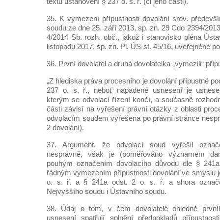
textu ustanovení § 237 o. s. ř. (či jeho části).
35. K vymezení přípustnosti dovolání srov. předev
soudu ze dne 25. září 2013, sp. zn. 29 Cdo 2394/201
4/2014 Sb. rozh. obč., jakož i stanovisko pléna Úst
listopadu 2017, sp. zn. Pl. ÚS-st. 45/16, uveřejněné 
36. První dovolatel a druhá dovolatelka „vymezili“ příp
„Z hlediska práva procesního je dovolání přípustné po
237 o. s. ř., neboť napadené usnesení je usnese
kterým se odvolací řízení končí, a současně rozhod
části závisí na vyřešení právní otázky z oblasti proc
odvolacím soudem vyřešena po právní stránce nespr
2 dovolání).
37. Argument, že odvolací soud vyřešil označ
nesprávně, však je (poměřováno významem dané
pouhým označením dovolacího důvodu dle § 241a od
řádným vymezením přípustnosti dovolání ve smyslu 
o. s. ř. a § 241a odst. 2 o. s. ř. a shora označe
Nejvyššího soudu i Ústavního soudu.
38. Údaj o tom, v čem dovolatelé ohledně prvn
usnesení spatřují splnění předpokladů přípustnost