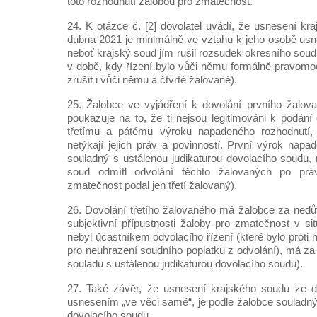
toto rozhodnutí žalobou pro zmatečnost.
24. K otázce č. [2] dovolatel uvádí, že usnesení kr
dubna 2021 je minimálně ve vztahu k jeho osobě us
neboť krajský soud jím rušil rozsudek okresního sou
v době, kdy řízení bylo vůči němu formálně pravomo
zrušit i vůči němu a čtvrté žalované).
25. Žalobce ve vyjádření k dovolání prvního žalov
poukazuje na to, že ti nejsou legitimováni k podání
třetímu a pátému výroku napadeného rozhodnutí, 
netýkají jejich práv a povinností. První výrok na
souladný s ustálenou judikaturou dovolacího soudu, 
soud odmítl odvolání těchto žalovaných po práv
zmatečnost podal jen třetí žalovaný).
26. Dovolání třetího žalovaného má žalobce za nedů
subjektivní přípustnosti žaloby pro zmatečnost v sit
nebyl účastníkem odvolacího řízení (které bylo prot
pro neuhrazení soudního poplatku z odvolání), má z
souladu s ustálenou judikaturou dovolacího soudu).
27. Také závěr, že usnesení krajského soudu ze 
usnesením „ve věci samé“, je podle žalobce souladný
dovolacího soudu.