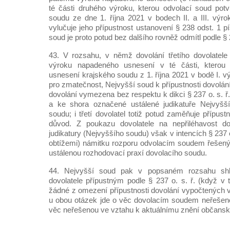
té části druhého výroku, kterou odvolací soud potv
soudu ze dne 1. října 2021 v bodech II. a III. výro
vylučuje jeho přípustnost ustanovení § 238 odst. 1 pí
soud je proto potud bez dalšího rovněž odmítl podle § 2
43. V rozsahu, v němž dovolání třetího dovolatele
výroku napadeného usnesení v té části, kterou o
usnesení krajského soudu z 1. října 2021 v bodě I. v
pro zmatečnost, Nejvyšší soud k přípustnosti dovolání 
dovolání vymezena bez respektu k dikci § 237 o. s. ř. 
a ke shora označené ustálené judikatuře Nejvyšš
soudu; i třetí dovolatel totiž potud zaměňuje přípust
důvod. Z poukazu dovolatele na nepřiléhavost d
judikatury (Nejvyššího soudu) však v intencích § 237 o.
obtížemi) námitku rozporu odvolacím soudem řešený
ustálenou rozhodovací praxí dovolacího soudu.
44. Nejvyšší soud pak v popsaném rozsahu shle
dovolatele přípustným podle § 237 o. s. ř. (když v t
žádné z omezení přípustnosti dovolání vypočtených v 
u obou otázek jde o věc dovolacím soudem neřešenou
věc neřešenou ve vztahu k aktuálnímu znění občansk