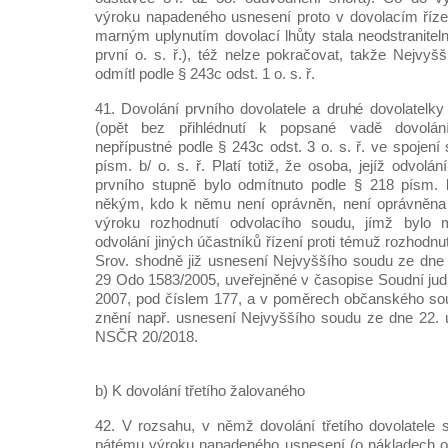
výroku napadeného usnesení proto v dovolacím řízen
marným uplynutím dovolací lhůty stala neodstranitel
první o. s. ř.), též nelze pokračovat, takže Nejvyš
odmítl podle § 243c odst. 1 o. s. ř.
41. Dovolání prvního dovolatele a druhé dovolatelk
(opět bez přihlédnutí k popsané vadě dovolání
nepřípustné podle § 243c odst. 3 o. s. ř. ve spojení
písm. b/ o. s. ř. Platí totiž, že osoba, jejíž odvolá
prvního stupně bylo odmítnuto podle § 218 písm. b
někým, kdo k němu není oprávněn, není oprávněna k
výroku rozhodnutí odvolacího soudu, jímž bylo m
odvolání jiných účastníků řízení proti témuž rozhodnu
Srov. shodně již usnesení Nejvyššího soudu ze dne 
29 Odo 1583/2005, uveřejněné v časopise Soudní judi
2007, pod číslem 177, a v poměrech občanského sou
znění např. usnesení Nejvyššího soudu ze dne 22. 
NSČR 20/2018.
b) K dovolání třetího žalovaného
42. V rozsahu, v němž dovolání třetího dovolatele s
pátému výroku napadeného usnesení (o nákladech odv