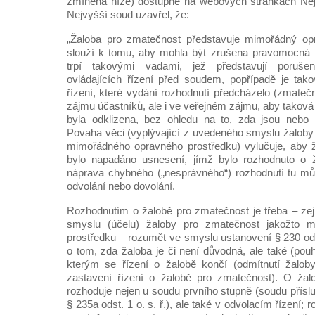
zmíněná níže) dostupné na webových stránkách Ne
Nejvyšší soud uzavřel, že:
„Žaloba pro zmatečnost představuje mimořádný opr
slouží k tomu, aby mohla být zrušena pravomocná r
trpí takovými vadami, jež představují porušen
ovládajících řízení před soudem, popřípadě je tak
řízení, které vydání rozhodnutí předcházelo (zmatečno
zájmu účastníků, ale i ve veřejném zájmu, aby takov
byla odklizena, bez ohledu na to, zda jsou nebo
Povaha věci (vyplývající z uvedeného smyslu žaloby
mimořádného opravného prostředku) vylučuje, aby 
bylo napadáno usnesení, jímž bylo rozhodnuto o 
náprava chybného („nesprávného“) rozhodnutí tu mů
odvolání nebo dovolání.
Rozhodnutím o žalobě pro zmatečnost je třeba – ze
smyslu (účelu) žaloby pro zmatečnost jakožto 
prostředku – rozumět ve smyslu ustanovení § 230 odst
o tom, zda žaloba je či není důvodná, ale také (pou
kterým se řízení o žalobě končí (odmítnutí žalo
zastavení řízení o žalobě pro zmatečnost). O ža
rozhoduje nejen u soudu prvního stupně (soudu přísl
§ 235a odst. 1 o. s. ř.), ale také v odvolacím řízení;