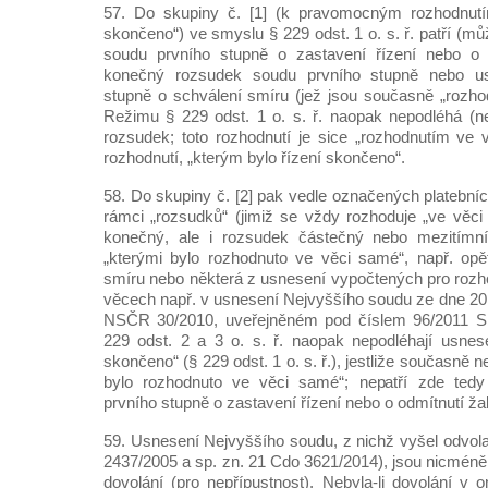
57. Do skupiny č. [1] (k pravomocným rozhodnutím
skončeno“) ve smyslu § 229 odst. 1 o. s. ř. patří (mů
soudu prvního stupně o zastavení řízení nebo o o
konečný rozsudek soudu prvního stupně nebo u
stupně o schválení smíru (jež jsou současně „rozho
Režimu § 229 odst. 1 o. s. ř. naopak nepodléhá (ne
rozsudek; toto rozhodnutí je sice „rozhodnutím ve 
rozhodnutí, „kterým bylo řízení skončeno“.
58. Do skupiny č. [2] pak vedle označených platební
rámci „rozsudků“ (jimiž se vždy rozhoduje „ve věc
konečný, ale i rozsudek částečný nebo mezitímní
„kterými bylo rozhodnuto ve věci samé“, např. opě
smíru nebo některá z usnesení vypočtených pro rozh
věcech např. v usnesení Nejvyššího soudu ze dne 20.
NSČR 30/2010, uveřejněném pod číslem 96/2011 Sb
229 odst. 2 a 3 o. s. ř. naopak nepodléhají usnese
skončeno“ (§ 229 odst. 1 o. s. ř.), jestliže současně 
bylo rozhodnuto ve věci samé“; nepatří zde tedy
prvního stupně o zastavení řízení nebo o odmítnutí ža
59. Usnesení Nejvyššího soudu, z nichž vyšel odvola
2437/2005 a sp. zn. 21 Cdo 3621/2014), jsou nicméně
dovolání (pro nepřípustnost). Nebyla-li dovolání v 