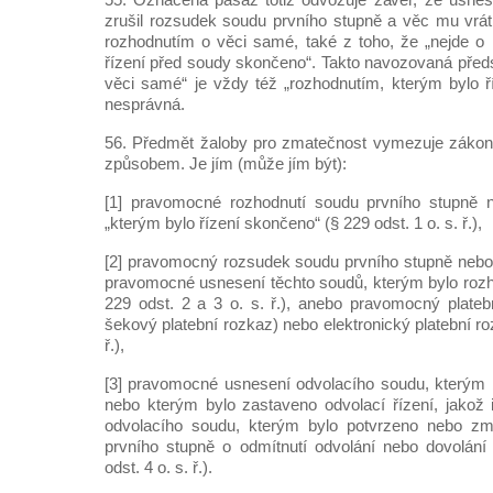
zrušil rozsudek soudu prvního stupně a věc mu vráti
rozhodnutím o věci samé, také z toho, že „nejde o 
řízení před soudy skončeno“. Takto navozovaná předs
věci samé“ je vždy též „rozhodnutím, kterým bylo ří
nesprávná.
56. Předmět žaloby pro zmatečnost vymezuje zákon (v
způsobem. Je jím (může jím být):
[1] pravomocné rozhodnutí soudu prvního stupně 
„kterým bylo řízení skončeno“ (§ 229 odst. 1 o. s. ř.),
[2] pravomocný rozsudek soudu prvního stupně nebo
pravomocné usnesení těchto soudů, kterým bylo roz
229 odst. 2 a 3 o. s. ř.), anebo pravomocný plate
šekový platební rozkaz) nebo elektronický platební ro
ř.),
[3] pravomocné usnesení odvolacího soudu, kterým 
nebo kterým bylo zastaveno odvolací řízení, jakož
odvolacího soudu, kterým bylo potvrzeno nebo z
prvního stupně o odmítnutí odvolání nebo dovolání
odst. 4 o. s. ř.).