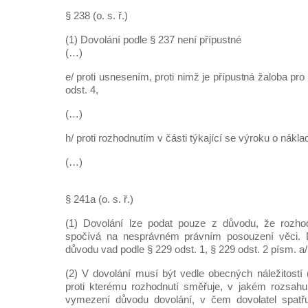
§ 238 (o. s. ř.)
(1) Dovolání podle § 237 není přípustné
(…)
e/ proti usnesením, proti nimž je přípustná žaloba pr
odst. 4,
(…)
h/ proti rozhodnutím v části týkající se výroku o nákla
(…)
§ 241a (o. s. ř.)
(1) Dovolání lze podat pouze z důvodu, že rozho
spočívá na nesprávném právním posouzení věci. D
důvodu vad podle § 229 odst. 1, § 229 odst. 2 písm. a/ 
(2) V dovolání musí být vedle obecných náležitostí 
proti kterému rozhodnutí směřuje, v jakém rozsahu
vymezení důvodu dovolání, v čem dovolatel spatřu