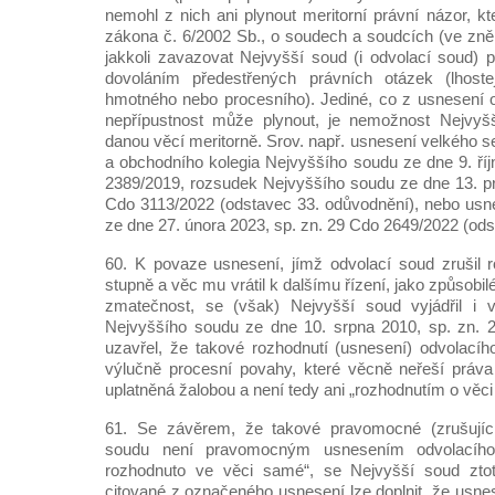
nemohl z nich ani plynout meritorní právní názor, k
zákona č. 6/2002 Sb., o soudech a soudcích (ve zněn
jakkoli zavazovat Nejvyšší soud (i odvolací soud) 
dovoláním předestřených právních otázek (lhost
hmotného nebo procesního). Jediné, co z usnesení o
nepřípustnost může plynout, je nemožnost Nejvyš
danou věcí meritorně. Srov. např. usnesení velkého 
a obchodního kolegia Nejvyššího soudu ze dne 9. říj
2389/2019, rozsudek Nejvyššího soudu ze dne 13. pr
Cdo 3113/2022 (odstavec 33. odůvodnění), nebo usn
ze dne 27. února 2023, sp. zn. 29 Cdo 2649/2022 (ods
60. K povaze usnesení, jímž odvolací soud zrušil 
stupně a věc mu vrátil k dalšímu řízení, jako způsobi
zmatečnost, se (však) Nejvyšší soud vyjádřil i 
Nejvyššího soudu ze dne 10. srpna 2010, sp. zn.
uzavřel, že takové rozhodnutí (usnesení) odvolací
výlučně procesní povahy, které věcně neřeší práva
uplatněná žalobou a není tedy ani „rozhodnutím o věc
61. Se závěrem, že takové pravomocné (zrušující
soudu není pravomocným usnesením odvolacího
rozhodnuto ve věci samé“, se Nejvyšší soud ztot
citované z označeného usnesení lze doplnit, že usne