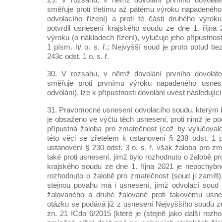
směřuje proti třetímu až pátému výroku napadeného
odvolacího řízení) a proti té části druhého výrok
potvrdil usnesení krajského soudu ze dne 1. října 2
výroku (o nákladech řízení), vylučuje jeho přípustnos
1 písm. h/ o. s. ř.; Nejvyšší soud je proto potud be
243c odst. 1 o. s. ř.
30. V rozsahu, v němž dovolání prvního dovolate
směřuje proti prvnímu výroku napadeného usnesen
odvolání), lze k přípustnosti dovolání uvést následující
31. Pravomocné usnesení odvolacího soudu, kterým b
je obsaženo ve výčtu těch usnesení, proti nimž je pod
přípustná žaloba pro zmatečnost (což by vylučovalo
této věci se zřetelem k ustanovení § 238 odst. 1 pí
ustanovení § 230 odst. 3 o. s. ř. však žaloba pro z
také proti usnesení, jímž bylo rozhodnuto o žalobě 
krajského soudu ze dne 1. října 2021 je nepochybn
rozhodnuto o žalobě pro zmatečnost (soud ji zamítl)
stejnou povahu má i usnesení, jímž odvolací soud 
žalovaného a druhé žalované proti takovému usne
otázku se podává již z usnesení Nejvyššího soudu ze
zn. 21 ICdo 6/2015 [které je (stejně jako další roz