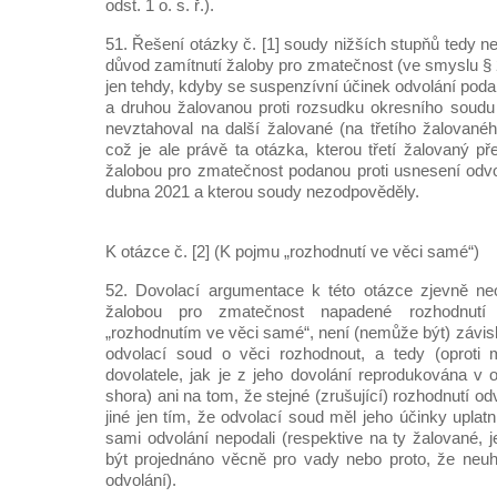
odst. 1 o. s. ř.).
51. Řešení otázky č. [1] soudy nižších stupňů tedy n
důvod zamítnutí žaloby pro zmatečnost (ve smyslu § 23
jen tehdy, kdyby se suspenzívní účinek odvolání po
a druhou žalovanou proti rozsudku okresního soudu
nevztahoval na další žalované (na třetího žalovanéh
což je ale právě ta otázka, kterou třetí žalovaný p
žalobou pro zmatečnost podanou proti usnesení odv
dubna 2021 a kterou soudy nezodpověděly.
K otázce č. [2] (K pojmu „rozhodnutí ve věci samé“)
52. Dovolací argumentace k této otázce zjevně neo
žalobou pro zmatečnost napadené rozhodnutí
„rozhodnutím ve věci samé“, není (nemůže být) závislé
odvolací soud o věci rozhodnout, a tedy (oproti m
dovolatele, jak je z jeho dovolání reprodukována v 
shora) ani na tom, že stejné (zrušující) rozhodnutí o
jiné jen tím, že odvolací soud měl jeho účinky uplatni
sami odvolání nepodali (respektive na ty žalované, 
být projednáno věcně pro vady nebo proto, že neuhr
odvolání).