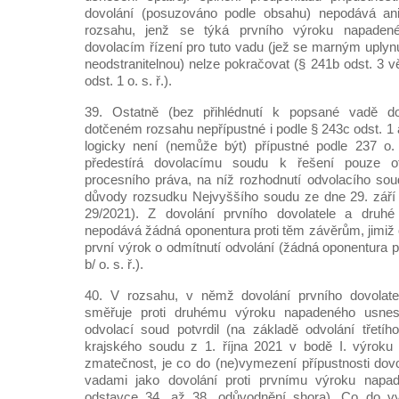
dovolání (posuzováno podle obsahu) nepodává ani
rozsahu, jenž se týká prvního výroku napaden
dovolacím řízení pro tuto vadu (jež se marným uplynu
neodstranitelnou) nelze pokračovat (§ 241b odst. 3 vě
odst. 1 o. s. ř.).
39. Ostatně (bez přihlédnutí k popsané vadě dov
dotčeném rozsahu nepřípustné i podle § 243c odst. 1 a 
logicky není (nemůže být) přípustné podle 237 o. s.
předestírá dovolacímu soudu k řešení pouze 
procesního práva, na níž rozhodnutí odvolacího soud
důvody rozsudku Nejvyššího soudu ze dne 29. září 
29/2021). Z dovolání prvního dovolatele a druhé
nepodává žádná oponentura proti těm závěrům, jimiž 
první výrok o odmítnutí odvolání (žádná oponentura pr
b/ o. s. ř.).
40. V rozsahu, v němž dovolání prvního dovolate
směřuje proti druhému výroku napadeného usnese
odvolací soud potvrdil (na základě odvolání třetí
krajského soudu z 1. října 2021 v bodě I. výroku 
zmatečnost, je co do (ne)vymezení přípustnosti dovo
vadami jako dovolání proti prvnímu výroku napad
odstavce 34. až 38. odůvodnění shora). Co do v