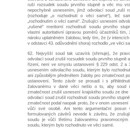
ruší rozsudek soudu prvního stupně a věc mu vrac
nepochybně usnesením, jímž odvolací soud „ruší r
(rozhoduje „o rozhodnutí o věci samé“), leč sa
„rozhodnutím o věci samé“. Zrušující usnesení odvol
„rušené“ meritorní rozhodnutí soudu prvního stup
vlastní autoritativní úpravou poměrů účastníků tím
nároku uplatněném žalobou, tedy tím, že (v intencí
v odstavci 43. odůvodnění shora) rozhodlo „ve věci s
62. Nejvyšší soud tak uzavírá (shrnuje), že pra
odvolací soud zrušil rozsudek soudu prvního stupně a
řízení, není ve smyslu ustanovení § 229 odst. 2 a
usnesením odvolacího soudu, kterým bylo rozhodnut
ani způsobilým předmětem žaloby pro zmatečnost p
ustanovení. Tento závěr se prosadí i s přihlédnu
žalovanému v dané věci nešlo o to, aby soud 
zmatečnost zrušil usnesení krajského soudu ze dne 
odvolací soud zrušil rozhodnutí soudu prvního stupně
zmatečnost podal naopak proto, že v onom usnesení p
vůči své osobě. Ani tento argumentační posun
formulovaných závěrů nevede k závěru, že zrušují
soudu je vůči třetímu žalovanému pravomocným
soudu, kterým bylo rozhodnuto ve věci samé.