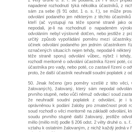
napadené rozhodnutí týká několika účastníků, z nic
sám za sebe (§ 91 odst. 1 o. s. ř.), se může pros
odvolání podaného jen některým z těchto účastníků
kteří (ač vystupují na téže sporné straně jako od
nepodali, je-li na rozhodnutí o napadeném výrok
odvoláním nebyl výslovně dotčen, nebo jestliže z pr
určitý způsob vypořádání poměru mezi účastníky.
účinek odvolání podaného jen jedním účastníkem říz
označených situacích nejen tehdy, nepodal-li některý
téže straně sporu) odvolání vůbec, nýbrž i tehdy,
rozhodl meritorně o odvolání účastníka řízení poté, c
účastníka pro vady, nebo poté, co zastavil řízení o o
proto, že další účastník neuhradil soudní poplatek z od
50. Jinak řečeno (pro poměry vzešlé z této věci, 
žalovaných), žalovaný, který sám nepodal odvolán
prvního stupně, nebo vůči němuž odvolací soud zastavi
že neuhradil soudní poplatek z odvolání, je i t
oprávněnou k podání žaloby pro zmatečnost proti ro
soud rozhodl o věci meritorně na základě odvolání, kt
soudu prvního stupně další žalovaný, jestliže odvo
mělo (mělo mít) podle § 206 odst. 2 věty druhé o. s. ř
vztahu k ostatním žalovaným, z nichž každý jedná v 