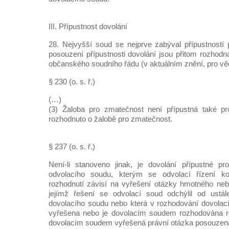
III. Přípustnost dovolání
28. Nejvyšší soud se nejprve zabýval přípustností
posouzení přípustnosti dovolání jsou přitom rozhodn
občanského soudního řádu (v aktuálním znění, pro v
§ 230 (o. s. ř.)
(…)
(3) Žaloba pro zmatečnost není přípustná také pro
rozhodnuto o žalobě pro zmatečnost.
§ 237 (o. s. ř.)
Není-li stanoveno jinak, je dovolání přípustné pr
odvolacího soudu, kterým se odvolací řízení kon
rozhodnutí závisí na vyřešení otázky hmotného neb
jejímž řešení se odvolací soud odchýlil od ustá
dovolacího soudu nebo která v rozhodování dovolac
vyřešena nebo je dovolacím soudem rozhodována ro
dovolacím soudem vyřešená právní otázka posouzena