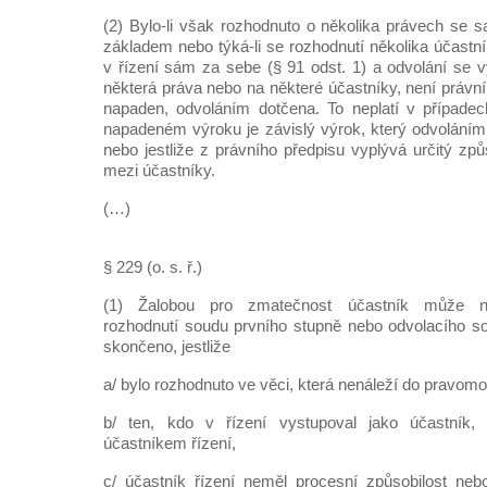
(2) Bylo-li však rozhodnuto o několika právech se
základem nebo týká-li se rozhodnutí několika účastn
v řízení sám za sebe (§ 91 odst. 1) a odvolání se v
některá práva nebo na některé účastníky, není právn
napaden, odvoláním dotčena. To neplatí v případec
napadeném výroku je závislý výrok, který odvoláním
nebo jestliže z právního předpisu vyplývá určitý z
mezi účastníky.
(…)
§ 229 (o. s. ř.)
(1) Žalobou pro zmatečnost účastník může n
rozhodnutí soudu prvního stupně nebo odvolacího so
skončeno, jestliže
a/ bylo rozhodnuto ve věci, která nenáleží do pravomo
b/ ten, kdo v řízení vystupoval jako účastník, 
účastníkem řízení,
c/ účastník řízení neměl procesní způsobilost n