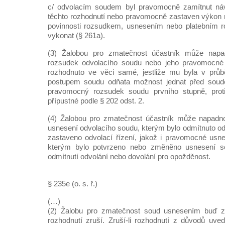
c/ odvolacím soudem byl pravomocně zamítnut náv
těchto rozhodnutí nebo pravomocně zastaven výkon 
povinnosti rozsudkem, usnesením nebo platebním 
vykonat (§ 261a).
(3) Žalobou pro zmatečnost účastník může nap
rozsudek odvolacího soudu nebo jeho pravomocné 
rozhodnuto ve věci samé, jestliže mu byla v prů
postupem soudu odňata možnost jednat před soudem.
pravomocný rozsudek soudu prvního stupně, prot
přípustné podle § 202 odst. 2.
(4) Žalobou pro zmatečnost účastník může napadn
usnesení odvolacího soudu, kterým bylo odmítnuto od
zastaveno odvolací řízení, jakož i pravomocné usn
kterým bylo potvrzeno nebo změněno usnesení s
odmítnutí odvolání nebo dovolání pro opožděnost.
§ 235e (o. s. ř.)
(…)
(2) Žalobu pro zmatečnost soud usnesením buď 
rozhodnutí zruší. Zruší-li rozhodnutí z důvodů uv