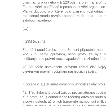
písm. a/, b/ a d/ nebo v § 229 odst. 2 písm. a/ a b/,
řízení o věci, popřípadě o postoupení věci orgánu, do
Platí-li důvody, pro které bylo zrušeno rozhodnutí
rozhodnutí soudu prvního stupně, zruší soud i toto r
žalobou napadeno.
(…)
§ 235f (o. s. ř.)
Zamítá-li soud žalobu proto, že není přípustná, nebo 
kdo k ní nebyl oprávněn, nebo proto, že byla po
počítaných od právní moci napadeného rozhodnutí, ne
48. Ve výše ustaveném právním rámci činí Nejv
otevřeným právním otázkám následující závěry:
K otázce č. [1] (K subjektivní přípustnosti žaloby pro 
49. Třetí žalovaný podal žalobu pro zmatečnost opíraj
s. ř. proto, že (zjednodušeně řečeno) odvolací soud 
a povinnostech, ač o nich (správně) rozhodnout měl. 
2 věty druhé o. s. ř. se podává, že i v těch příp