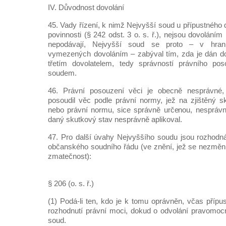
IV. Důvodnost dovolání
45. Vady řízení, k nimž Nejvyšší soud u přípustného d
povinnosti (§ 242 odst. 3 o. s. ř.), nejsou dovolání
nepodávají, Nejvyšší soud se proto – v hrani
vymezených dovoláním – zabýval tím, zda je dán do
třetím dovolatelem, tedy správností právního po
soudem.
46. Právní posouzení věci je obecně nesprávné, 
posoudil věc podle právní normy, jež na zjištěný 
nebo právní normu, sice správně určenou, nesprávně 
daný skutkový stav nesprávně aplikoval.
47. Pro další úvahy Nejvyššího soudu jsou rozhodná
občanského soudního řádu (ve znění, jež se nezměni
zmatečnost):
§ 206 (o. s. ř.)
(1) Podá-li ten, kdo je k tomu oprávněn, včas přípu
rozhodnutí právní moci, dokud o odvolání pravomoc
soud.