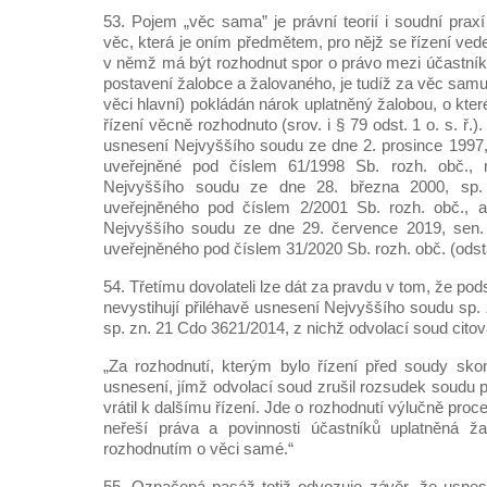
53. Pojem „věc sama” je právní teorií i soudní prax
věc, která je oním předmětem, pro nějž se řízení vede
v němž má být rozhodnut spor o právo mezi účastníky, 
postavení žalobce a žalovaného, je tudíž za věc samu 
věci hlavní) pokládán nárok uplatněný žalobou, o kt
řízení věcně rozhodnuto (srov. i § 79 odst. 1 o. s. ř.)
usnesení Nejvyššího soudu ze dne 2. prosince 1997,
uveřejněné pod číslem 61/1998 Sb. rozh. obč.,
Nejvyššího soudu ze dne 28. března 2000, sp.
uveřejněného pod číslem 2/2001 Sb. rozh. obč., 
Nejvyššího soudu ze dne 29. července 2019, sen.
uveřejněného pod číslem 31/2020 Sb. rozh. obč. (ods
54. Třetímu dovolateli lze dát za pravdu v tom, že po
nevystihují přiléhavě usnesení Nejvyššího soudu sp.
sp. zn. 21 Cdo 3621/2014, z nichž odvolací soud citov
„Za rozhodnutí, kterým bylo řízení před soudy sko
usnesení, jímž odvolací soud zrušil rozsudek soudu 
vrátil k dalšímu řízení. Jde o rozhodnutí výlučně pro
neřeší práva a povinnosti účastníků uplatněná ž
rozhodnutím o věci samé.“
55. Označená pasáž totiž odvozuje závěr, že usnes