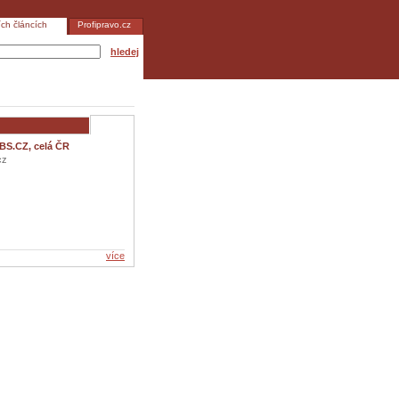
ích článcích
Profipravo.cz
hledej
BS.CZ, celá ČR
cz
více