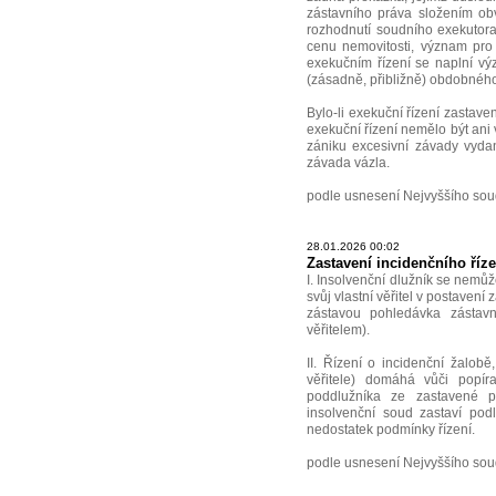
zástavního práva složením ob
rozhodnutí soudního exekutora 
cenu nemovitosti, význam pro
exekučním řízení se naplní výz
(zásadně, přibližně) obdobného 
Bylo-li exekuční řízení zastave
exekuční řízení nemělo být an
zániku excesivní závady vydan
závada vázla.
podle usnesení Nejvyššího sou
28.01.2026 00:02
Zastavení incidenčního říze
I. Insolvenční dlužník se nemů
svůj vlastní věřitel v postavení 
zástavou pohledávka zástavn
věřitelem).
II. Řízení o incidenční žalob
věřitele) domáhá vůči popíra
poddlužníka ze zastavené po
insolvenční soud zastaví pod
nedostatek podmínky řízení.
podle usnesení Nejvyššího sou