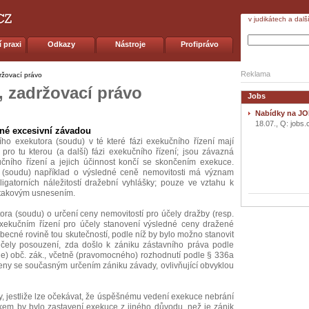
v judikátech a dalš
 praxi
Odkazy
Nástroje
Profiprávo
Reklama
ržovací právo
, zadržovací právo
Jobs
Nabídky na JO
18.07., Q: jobs.
ené excesivní závadou
ího exekutora (soudu) v té které fázi exekučního řízení mají
ro tu kterou (a další) fázi exekučního řízení; jsou závazná
čního řízení a jejich účinnost končí se skončením exekuce.
 (soudu) například o výsledné ceně nemovitosti má význam
igatorních náležitostí dražební vyhlášky; pouze ve vztahu k
 takovým usnesením.
ora (soudu) o určení ceny nemovitostí pro účely dražby (resp.
ekučním řízení pro účely stanovení výsledné ceny dražené
obecné rovině tou skutečností, podle níž by bylo možno stanovit
účely posouzení, zda došlo k zániku zástavního práva podle
 e) obč. zák., včetně (pravomocného) rozhodnutí podle § 336a
í ceny se současným určením zániku závady, ovlivňující obvyklou
, jestliže lze očekávat, že úspěšnému vedení exekuce nebrání
kem by bylo zastavení exekuce z jiného důvodu, než je zánik