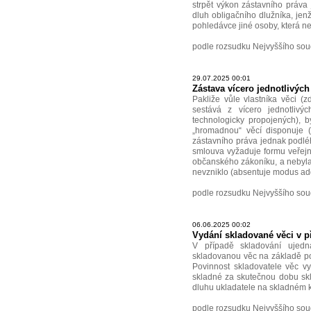
strpět výkon zástavního práva 
dluh obligačního dlužníka, jen
pohledávce jiné osoby, která ne
podle rozsudku Nejvyššího soud
29.07.2025 00:01
Zástava vícero jednotlivých 
Pakliže vůle vlastníka věci (
sestává z vícero jednotlivý
technologicky propojených), 
„hromadnou“ věcí disponuje (
zástavního práva jednak podlé
smlouva vyžaduje formu veřejné
občanského zákoníku, a nebyla-
nevzniklo (absentuje modus adq
podle rozsudku Nejvyššího soud
06.06.2025 00:02
Vydání skladované věci v p
V případě skladování ujedn
skladovanou věc na základě po
Povinnost skladovatele věc vy
skladné za skutečnou dobu skl
dluhu ukladatele na skladném ke
podle rozsudku Nejvyššího sou