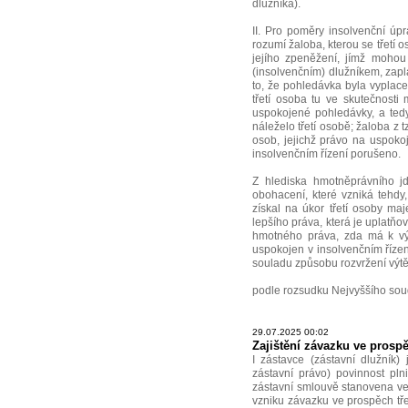
dlužníka).
II. Pro poměry insolvenční úp
rozumí žaloba, kterou se třetí
jejího zpeněžení, jímž mohou
(insolvenčním) dlužníkem, zapl
to, že pohledávka byla vypla
třetí osoba tu ve skutečnosti 
uspokojené pohledávky, a ted
náleželo třetí osobě; žaloba z
osob, jejichž právo na uspokoj
insolvenčním řízení porušeno.
Z hlediska hmotněprávního j
obohacení, které vzniká tehdy,
získal na úkor třetí osoby ma
lepšího práva, která je uplatňo
hmotného práva, zda má k výt
uspokojen v insolvenčním řízení
souladu způsobu rozvržení výt
podle rozsudku Nejvyššího sou
29.07.2025 00:02
Zajištění závazku ve prosp
I zástavce (zástavní dlužník)
zástavní právo) povinnost plni
zástavní smlouvě stanovena ve 
vzniku závazku ve prospěch třet