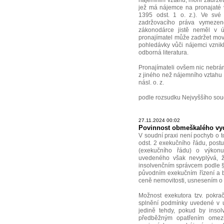
nájemním vztahu, mohl zadržet 
jež má nájemce na pronajaté vě
1395 odst. 1 o. z.). Ve své
zadržovacího práva vymezen
zákonodárce jistě neměl v 
pronajímatel může zadržet movi
pohledávky vůči nájemci vznikl
odborná literatura.
Pronajímateli ovšem nic nebrán
z jiného než nájemního vztahu
násl. o. z.
podle rozsudku Nejvyššího sou
27.11.2024 00:02
Povinnost obmeškalého vydr
V soudní praxi není pochyb o t
odst. 2 exekučního řádu, pos
(exekučního řádu) o výkonu 
uvedeného však nevyplývá, ž
insolvenčním správcem podle § 
původním exekučním řízení a b
ceně nemovitosti, usnesením o 
Možnost exekutora tzv. pokr
splnění podmínky uvedené v u
jedině tehdy, pokud by inso
předběžným opatřením omezi