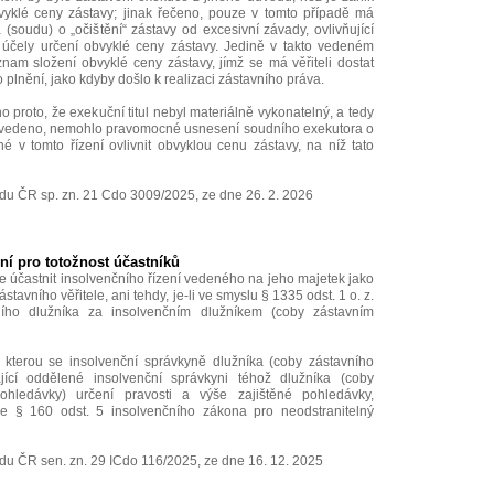
vyklé ceny zástavy; jinak řečeno, pouze v tomto případě má
(soudu) o „očištění“ zástavy od excesivní závady, ovlivňující
 účely určení obvyklé ceny zástavy. Jedině v takto vedeném
nam složení obvyklé ceny zástavy, jímž se má věřiteli dostat
plnění, jako kdyby došlo k realizaci zástavního práva.
no proto, že exekuční titul nebyl materiálně vykonatelný, a tedy
i vedeno, nemohlo pravomocné usnesení soudního exekutora o
é v tomto řízení ovlivnit obvyklou cenu zástavy, na níž tato
du ČR sp. zn. 21 Cdo 3009/2025, ze dne 26. 2. 2026
ní pro totožnost účastníků
že účastnit insolvenčního řízení vedeného na jeho majetek jako
zástavního věřitele, ani tehdy, je-li ve smyslu § 1335 odst. 1 o. z.
ího dlužníka za insolvenčním dlužníkem (coby zástavním
ě, kterou se insolvenční správkyně dlužníka (coby zástavního
jící oddělené insolvenční správkyni téhož dlužníka (coby
hledávky) určení pravosti a výše zajištěné pohledávky,
le § 160 odst. 5 insolvenčního zákona pro neodstranitelný
du ČR sen. zn. 29 ICdo 116/2025, ze dne 16. 12. 2025