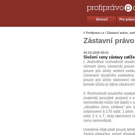
Shrnutí
Pro právní
//
Profipravo.cz
/
Zástavní právo, zad
Zástavní právo
30.03.2026 00:01
Složení ceny zástavy zatíž
I. Jednotlivá rozhodnutí soudn
význam (jsou závazná) pouze p
pouze pro účely vedení exeku
Usnesení soudního exekutora
pouze pro účely stanovení obl
tomuto účelu je dána vázanost
II. Rozhodnutí soudního exekut
znalecký posudek podaný v ex
nemovitosti) může být (také) v 
„obvyklou cenu zástavy“ pro 
ustanovení § 170 odst. 1 písm.
odst. 2 o. s. ř., tedy stanoven
cenu nemovitosti.
Uvedené však platí pouze tehdy
žádná překážka, jejímž důsled