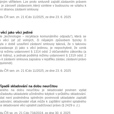
jiným věřitelem. Lze proto smluvně zajistit zástavním právem
ž je zároveň zástavcem, který vznikne v budoucnu ve vztahu k
ní stranou zástavní smlouvy.
u ČR sen. zn. 21 ICdo 11/2025, ze dne 23. 6. 2025
věcí jako věci jediné
zde „technologie – recyklace komunálního odpadu“), která se
ch věcí (ať již volných, či nějakým způsobem fyzicky či
byla v době uzavření zástavní smlouvy taková, že s takovou
zastavuje ji) jako s věcí jedinou, je nepochybné, že vznik
há režimu ustanovení § 1314 odst. 2 občanského zákoníku (a
 listiny), a jednak podléhá režimu ustanovení § 1319 odst. 2
li zástavní smlouva zapsána v rejstříku zástav, zástavní právo
uirendi).
u ČR sen. zn. 21 ICdo 11/2025, ze dne 23. 6. 2025
řípadě skladování na dobu neurčitou
aného na dobu neurčitou je skladovatel povinen vydat
žadavku ukladatele učiněného kdykoli v průběhu skladování.
dat není podmíněna splněním povinnosti ukladatele zaplatit
adování, skladovatel však může k zajištění splnění splatného
 skladované věci uplatnit zadržovací právo (§ 2429 o. z.).
du ČR sp. zn. 21 Cdo 734/2024, ze dne 30. 4. 2025