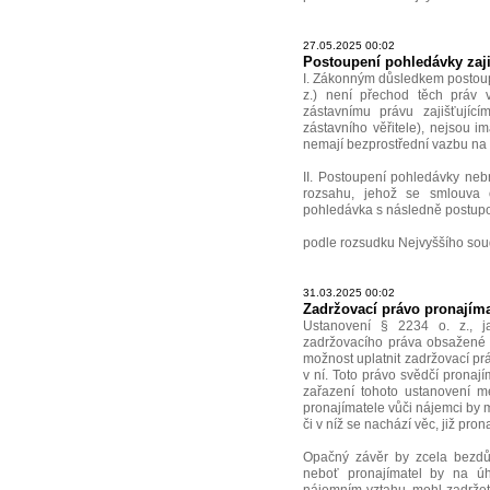
27.05.2025 00:02
Postoupení pohledávky zaj
I. Zákonným důsledkem postoup
z.) není přechod těch práv v
zástavnímu právu zajišťujíc
zástavního věřitele), nejsou 
nemají bezprostřední vazbu na
II. Postoupení pohledávky ne
rozsahu, jehož se smlouva 
pohledávka s následně postup
podle rozsudku Nejvyššího sou
31.03.2025 00:02
Zadržovací právo pronajíma
Ustanovení § 2234 o. z., j
zadržovacího práva obsažené v
možnost uplatnit zadržovací pr
v ní. Toto právo svědčí pronaj
zařazení tohoto ustanovení m
pronajímatele vůči nájemci by 
či v níž se nachází věc, již pron
Opačný závěr by zcela bezdův
neboť pronajímatel by na ú