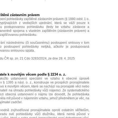
ištěné zástavním právem
ení pohledávky zajištěné zástavním právem (§ 1880 odst. 1 o.
yplývajících z vedlejších ujednání, která se váží pouze k
ímu postupovanou pohledávku (tedy ke vztahu zástavce a
imanentně spojena s vlastním zajištěním (zástavním právem) a
 zajišťovanou pohledávku.
brání následnému (či současnému) postoupení smlouvy v tom
o postoupení pohledávky netýká, ačkoliv je postupovaná
ovanou smlouvou spjata.
du ČR sp. zn. 21 Cdo 3283/2024, ze dne 28. 4. 2025
tele k movitým věcem podle § 2234 o. z.
akožto ustanovení speciální ve vztahu k obecné úpravě
 § 1395 a násl. o. z., konstruuje ve prospěch pronajímatele
ávo k movitým věcem, které se nachází na pronajaté věci nebo
ímateli na úhradu pohledávky vůči nájemci. Ze systematického
ezi obecná ustanovení o nájmu lze dovodit, že pohledávka
měla mít původ v nájemním vztahu, jehož předmětem je věc, na
ajímatel zadržel.
odně zvýhodňoval pronajímatele oproti ostatním věřitelům,
hradu své pohledávky vůči dlužníku, která nemá původ v