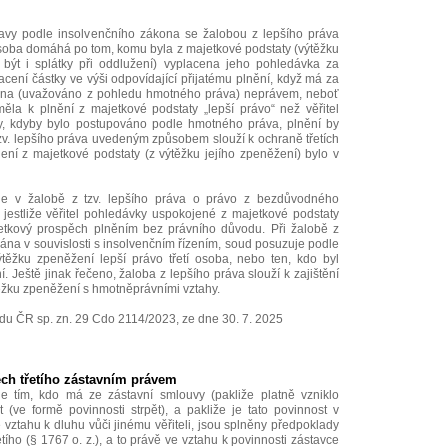
ravy podle insolvenčního zákona se žalobou z lepšího práva
 osoba domáhá po tom, komu byla z majetkové podstaty (výtěžku
 být i splátky při oddlužení) vyplacena jeho pohledávka za
acení částky ve výši odpovídající přijatému plnění, když má za
cena (uvažováno z pohledu hmotného práva) neprávem, neboť
měla k plnění z majetkové podstaty „lepší právo“ než věřitel
y, kdyby bylo postupováno podle hmotného práva, plnění by
 tzv. lepšího práva uvedeným způsobem slouží k ochraně třetích
ení z majetkové podstaty (z výtěžku jejího zpeněžení) bylo v
de v žalobě z tzv. lepšího práva o právo z bezdůvodného
 jestliže věřitel pohledávky uspokojené z majetkové podstaty
jetkový prospěch plněním bez právního důvodu. Při žalobě z
vána v souvislosti s insolvenčním řízením, soud posuzuje podle
ěžku zpeněžení lepší právo třetí osoba, nebo ten, kdo byl
. Ještě jinak řečeno, žaloba z lepšího práva slouží k zajištění
ěžku zpeněžení s hmotněprávními vztahy.
du ČR sp. zn. 29 Cdo 2114/2023, ze dne 30. 7. 2025
ěch třetího zástavním právem
 je tím, kdo má ze zástavní smlouvy (pakliže platně vzniklo
t (ve formě povinnosti strpět), a pakliže je tato povinnost v
vztahu k dluhu vůči jinému věřiteli, jsou splněny předpoklady
ího (§ 1767 o. z.), a to právě ve vztahu k povinnosti zástavce