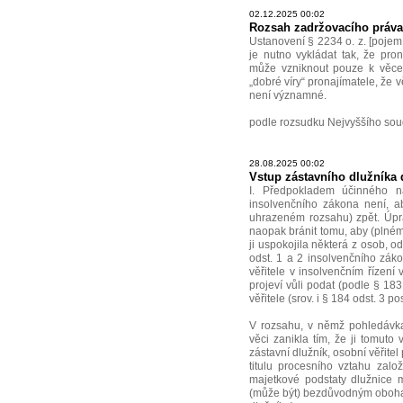
02.12.2025 00:02
Rozsah zadržovacího práva 
Ustanovení § 2234 o. z. [pojem 
je nutno vykládat tak, že pro
může vzniknout pouze k věcem
„dobré víry“ pronajímatele, že v
není významné.
podle rozsudku Nejvyššího sou
28.08.2025 00:02
Vstup zástavního dlužníka 
I. Předpokladem účinného 
insolvenčního zákona není, ab
uhrazeném rozsahu) zpět. Úpr
naopak bránit tomu, aby (plném
ji uspokojila některá z osob, o
odst. 1 a 2 insolvenčního zák
věřitele v insolvenčním řízení
projeví vůli podat (podle § 18
věřitele (srov. i § 184 odst. 3 
V rozsahu, v němž pohledávka 
věci zanikla tím, že ji tomuto 
zástavní dlužník, osobní věřitel
titulu procesního vztahu zal
majetkové podstaty dlužnice mí
(může být) bezdůvodným obohac