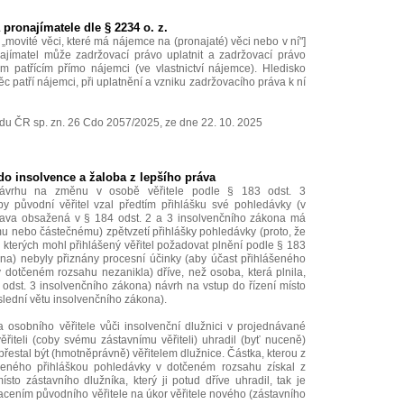
pronajímatele dle § 2234 o. z.
„movité věci, které má nájemce na (pronajaté) věci nebo v ní"]
najímatel může zadržovací právo uplatnit a zadržovací právo
 patřícím přímo nájemci (ve vlastnictví nájemce). Hledisko
ěc patří nájemci, při uplatnění a vzniku zadržovacího práva k ní
du ČR sp. zn. 26 Cdo 2057/2025, ze dne 22. 10. 2025
do insolvence a žaloba z lepšího práva
návrhu na změnu v osobě věřitele podle § 183 odst. 3
y původní věřitel vzal předtím přihlášku své pohledávky (v
ava obsažená v § 184 odst. 2 a 3 insolvenčního zákona má
u nebo částečnému) zpětvzetí přihlášky pohledávky (proto, že
d kterých mohl přihlášený věřitel požadovat plnění podle § 183
ona) nebyly přiznány procesní účinky (aby účast přihlášeného
 v dotčeném rozsahu nezanikla) dříve, než osoba, která plnila,
3 odst. 3 insolvenčního zákona) návrh na vstup do řízení místo
poslední větu insolvenčního zákona).
osobního věřitele vůči insolvenční dlužnici v projednávané
věřiteli (coby svému zástavnímu věřiteli) uhradil (byť nuceně)
 přestal být (hmotněprávně) věřitelem dlužnice. Částka, kterou z
oženého přihláškou pohledávky v dotčeném rozsahu získal z
sto zástavního dlužníka, který ji potud dříve uhradil, tak je
ením původního věřitele na úkor věřitele nového (zástavního