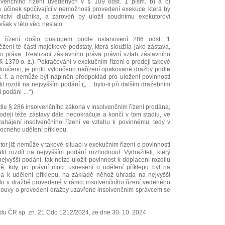
lvenčního řízení uvedených v § 109 odst. 1 písm. b) a c)
 účinek spočívající v nemožnosti provedení exekuce, která by
nictví dlužníka, a zároveň by uložil soudnímu exekutorovi
však v této věci nestalo.
m řízení došlo postupem podle ustanovení 286 odst. 1
ení té části majetkové podstaty, která sloužila jako zástava,
ho práva. Realizací zástavního práva právní vztah zástavního
. § 1370 o. z.). Pokračování v exekučním řízení o prodeji takové
yloučeno, je proto vyloučeno nařízení opakované dražby podle
s. ř. a nemůže být naplněn předpoklad pro uložení povinnosti
it rozdíl na nejvyšším podání („… bylo-li při dalším dražebním
í podání …“).
dle § 286 insolvenčního zákona v insolvenčním řízení prodána,
odeji téže zástavy dále nepokračuje a končí v tom stadiu, ve
ahájení insolvenčního řízení ve vztahu k povinnému, tedy v
ocného udělení příklepu.
or již nemůže v takové situaci v exekučním řízení o povinnosti
it rozdíl na nejvyšším podání rozhodnout. Vydražiteli, který
ejvyšší podání, tak nelze uložit povinnost k doplacení rozdílu
ě, kdy po právní moci usnesení o udělení příklepu byl na
a k udělení příklepu, na základě něhož úhrada na nejvyšší
šlo v dražbě provedené v rámci insolvenčního řízení vedeného
louvy o provedení dražby uzavřené insolvenčním správcem se
du ČR sp. zn. 21 Cdo 1212/2024, ze dne 30. 10. 2024