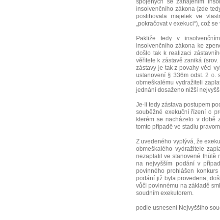
spojených se zahájením inso
insolvenčního zákona (zde tedy
postihovala majetek ve vlast
„pokračovat v exekuci“), což se 
Pakliže tedy v insolvenční
insolvenčního zákona ke zpeněž
došlo tak k realizaci zástavní
věřitele k zástavě zaniká (srov
zástavy je tak z povahy věci v
ustanovení § 336m odst. 2 o. 
obmeškalému vydražiteli zaplat
jednání dosaženo nižší nejvyšš
Je-li tedy zástava postupem po
souběžné exekuční řízení o pr
kterém se nacházelo v době z
tomto případě ve stadiu pravom
Z uvedeného vyplývá, že exekut
obmeškalého vydražitele zaplat
nezaplatil ve stanovené lhůtě n
na nejvyšším podání v případ
povinného prohlášen konkurs 
podání již byla provedena, do
vůči povinnému na základě sm
soudním exekutorem.
podle usnesení Nejvyššího sou