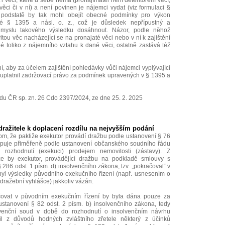
i věci, které u sebe nemá (pronajímatel není detentorem věcí,
ci či v ní) a není povinen je nájemci vydat (viz formulaci §
 podstatě by tak mohl obejít obecné podmínky pro výkon
é § 1395 a násl. o. z., což je důsledek nepřípustný a
úmyslu takového výsledku dosáhnout. Názor, podle něhož
tou věc nacházející se na pronajaté věci nebo v ní k zajištění
é toliko z nájemního vztahu k dané věci, ostatně zastává též
í, aby za účelem zajištění pohledávky vůči nájemci vyplývající
 uplatnil zadržovací právo za podmínek upravených v § 1395 a
du ČR sp. zn. 26 Cdo 2397/2024, ze dne 25. 2. 2025
ažitele k doplacení rozdílu na nejvyšším podání
om, že pakliže exekutor provádí dražbu podle ustanovení § 76
tupuje přiměřeně podle ustanovení občanského soudního řádu
rozhodnutí (exekuci) prodejem nemovitosti (zástavy). Z
e by exekutor, provádějící dražbu na podkladě smlouvy s
286 odst. 1 písm. d) insolvenčního zákona, tzv. „pokračoval“ v
yl výsledky původního exekučního řízení (např. usnesením o
dražební vyhlášce) jakkoliv vázán.
ačovat v původním exekučním řízení by byla dána pouze za
stanovení § 82 odst. 2 písm. b) insolvenčního zákona, tedy
lvenční soud v době do rozhodnutí o insolvenčním návrhu
l z důvodů hodných zvláštního zřetele některý z účinků