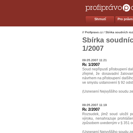
Shrnutí
Pro právní
//
Profipravo.cz
/
Sbírka soudních ro
Sbírka soudníc
1/2007
09.05.2007 11:21
Rc 1/2007
Soud nepřipustí přistoupení dalš
zřejmé, že dosavadní žalovan
návrhem na přistoupení dalšího
ve smyslu ustanovení § 92 odst. 
(Usnesení Nejvyššího soudu ze 
09.05.2007 11:19
Rc 2/2007
Rozsudek, jímž soud uložil p
výroku, nenahrazuje prohlášení
způsobem uvedeným v § 351 odst
(Usnesení Nejvyššího soudu ze