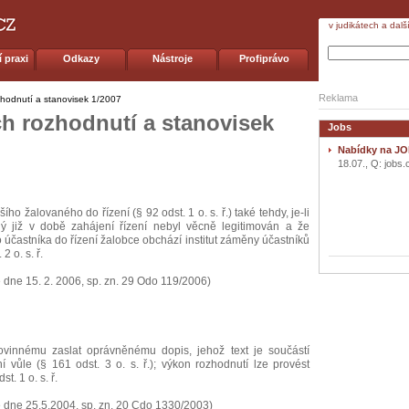
v judikátech a dalš
 praxi
Odkazy
Nástroje
Profiprávo
Reklama
zhodnutí a stanovisek 1/2007
h rozhodnutí a stanovisek
Jobs
Nabídky na JO
18.07., Q: jobs.
ího žalovaného do řízení (§ 92 odst. 1 o. s. ř.) také tehdy, je-li
ý již v době zahájení řízení nebyl věcně legitimován a že
 účastníka do řízení žalobce obchází institut záměny účastníků
2 o. s. ř.
dne 15. 2. 2006, sp. zn. 29 Odo 119/2006)
ovinnému zaslat oprávněnému dopis, jehož text je součástí
 vůle (§ 161 odst. 3 o. s. ř.); výkon rozhodnutí lze provést
. 1 o. s. ř.
 dne 25.5.2004, sp. zn. 20 Cdo 1330/2003)