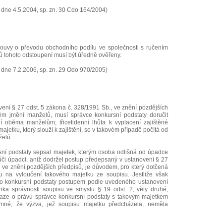
 dne 4.5.2004, sp. zn. 30 Cdo 164/2004)
ouvy o převodu obchodního podílu ve společnosti s ručením
 tohoto odstoupení musí být úředně ověřeny.
 dne 7.2.2006, sp. zn. 29 Odo 970/2005)
vení § 27 odst. 5 zákona č. 328/1991 Sb., ve znění pozdějších
ém jmění manželů, musí správce konkursní podstaty doručit
í oběma manželům; třicetidenní lhůta k vyplacení zajištěné
jetku, který slouží k zajištění, se v takovém případě počítá od
želů.
sní podstaty sepsal majetek, kterým osoba odlišná od úpadce
vůči úpadci, aniž dodržel postup předepsaný v ustanovení § 27
 ve znění pozdějších předpisů, je důvodem, pro který dotčená
 na vyloučení takového majetku ze soupisu. Jestliže však
o konkursní podstaty postupem podle uvedeného ustanovení
nka správnosti soupisu ve smyslu § 19 odst. 2, věty druhé,
aze o právu správce konkursní podstaty s takovým majetkem
amné, že výzva, jež soupisu majetku předcházela, neměla