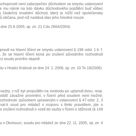
schopností není zabezpečen důchodem ve smyslu ustanovení
liže mu nárok na tuto dávku důchodového pojištění buď vůbec
rá částečný invalidní důchod, který je nižší než společensky
ů občana, pod níž nastává stav jeho hmotné nouze.
 dne 25.8.2005, sp. zn. 21 Cdo 2664/2004)
pravě na hlavní líčení ve smyslu ustanovení § 198 odst. 1 tr. ř.
, že se hlavní líčení koná po zrušení původního rozhodnutí
ci soudu prvního stupně.
u v Hradci Králové ze dne 24. 1. 2006, sp. zn. 10 To 18/2006)
vazby, z níž byl propuštěn na svobodu po uplynutí dvou, resp.
o zvlášť závažné provinění, v řízení před soudem není možné,
 rozhodnuto způsobem upraveným v ustanovení § 47 odst. 2, 3
val-li soud pro mládež v rozporu s tímto pravidlem, jde o
 zrušení rozhodnutí o vzetí do vazby v řízení o stížnosti (§ 149
 v Olomouci, soudu pro mládež ze dne 22. 11. 2005, sp. zn. 4