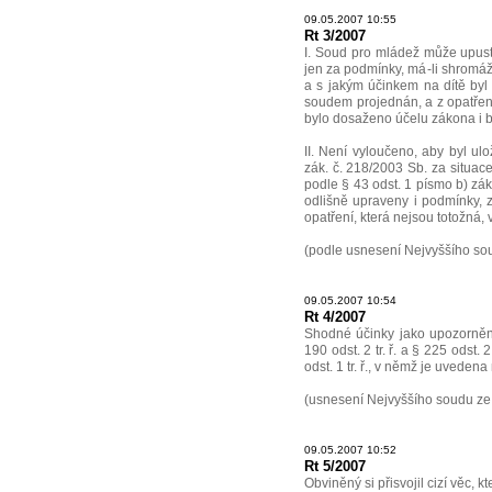
09.05.2007 10:55
Rt 3/2007
I. Soud pro mládež může upusti
jen za podmínky, má-li shromá
a s jakým účinkem na dítě byl 
soudem projednán, a z opatřený
bylo dosaženo účelu zákona i b
II. Není vyloučeno, aby byl u
zák. č. 218/2003 Sb. za situace
podle § 43 odst. 1 písmo b) zák.
odlišně upraveny i podmínky, 
opatření, která nejsou totožná,
(podle usnesení Nejvyššího sou
09.05.2007 10:54
Rt 4/2007
Shodné účinky jako upozorněn
190 odst. 2 tr. ř. a § 225 odst.
odst. 1 tr. ř., v němž je uvede
(usnesení Nejvyššího soudu ze 
09.05.2007 10:52
Rt 5/2007
Obviněný si přisvojil cizí věc, 