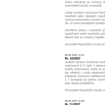
Právo domáhat se ochrany v
samostatně každý z manželů.
Lhůta k podání vylučovací žal
manželů nebo bývalých manž
(výzva) konkursního soudu k po
Sb. ve znění pozdějších předpi
Zmešká-Ii jeden z manželů pr
společném jmění manželů, prá
takové věci ze soupisu majetku
(rozsudek Nejvyššího soudu ze
09.05.2007 11:01
Rc 10/2007
Jestliže správce konkursní po
ustanovení § 27 odst. 1 zákona
dražby dobrovolné, může se ur
jen některá z osob uvedených
předpisů. Konkursní věřitelé t
s. ř. domáhat ani jiného urče
jako otázka předběžná.
(Rozsudek Nejvyššího soudu ze
09.05.2007 11:00
Rc 11/2007