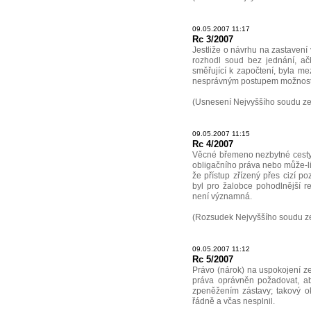
09.05.2007 11:17
Rc 3/2007
Jestliže o návrhu na zastavení 
rozhodl soud bez jednání, ač
směřující k započtení, byla me
nesprávným postupem možnost
(Usnesení Nejvyššího soudu ze 
09.05.2007 11:15
Rc 4/2007
Věcné břemeno nezbytné cesty n
obligačního práva nebo může-li 
že přístup zřízený přes cizí 
byl pro žalobce pohodlnější r
není významná.
(Rozsudek Nejvyššího soudu ze
09.05.2007 11:12
Rc 5/2007
Právo (nárok) na uspokojení ze
práva oprávněn požadovat, ab
zpeněžením zástavy; takový ok
řádně a včas nesplnil.