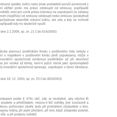
jednané splátky úvěru nebo jinak podstatně poruší povinnosti z
í věřitel proto má právo odstoupit od smlouvy, popřípadě
ovědět, není pro vznik práva (nároku) na uspokojení ze zástavy
 mohl (nejdříve) od smlouvy odstoupit nebo smlouvu (poskytnutí
požadovat okamžité vrácení úvěru, ale zda a kdy se rozhodl
popřípadě kdy ho skutečně využil.
 dne 2.2.2006, sp. zn. 21 Cdo 616/2005)
nároky plynoucí podílníkům fondu z podílového listu nebyly v
ní s majetkem v podílovém fondu plně uspokojeny, může v
 investiční společnosti vzniknout podílníkům až při skončení
a jim vzniká až tehdy, není-li jejich nárok jako spolumajitelů
ý investiční společnost spravuje, uspokojen v rámci likvidace,
dne 18. 12. 2003, sp. zn. 25 Cdo 803/2003)
 postupem podle § 476c obč. zák. je nezbytné, aby všichni tři
pisatele a předčitatele, nejsou-li též svědky, byli současně a
úkonu pořizování závěti, tedy při prohlášení zůstavitele o tom,
episu listiny, při jejím přečtení, při tom, když zůstavitel potvrdí,
vůli, a při podpisu svědků.