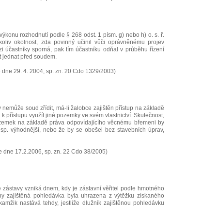
výkonu rozhodnutí podle § 268 odst. 1 písm. g) nebo h) o. s. ř.
koliv okolnost, zda povinný učinil vůči oprávněnému projev
zi účastníky sporná, pak tím účastníku odňal v průběhu řízení
 jednat před soudem.
dne 29. 4. 2004, sp. zn. 20 Cdo 1329/2003)
emůže soud zřídit, má-li žalobce zajištěn přístup na základě
k přístupu využít jiné pozemky ve svém vlastnictví. Skutečnost,
pozemek na základě práva odpovídajícího věcnému břemeni by
esp. výhodnější, nebo že by se obešel bez stavebních úprav,
 dne 17.2.2006, sp. zn. 22 Cdo 38/2005)
 zástavy vzniká dnem, kdy je zástavní věřitel podle hmotného
y zajištěná pohledávka byla uhrazena z výtěžku získaného
amžik nastává tehdy, jestliže dlužník zajištěnou pohledávku