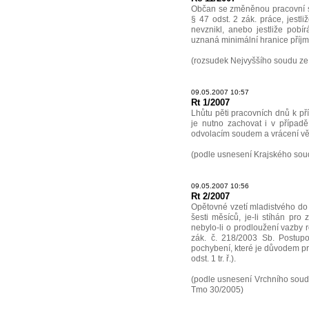
Občan se změněnou pracovní 
§ 47 odst. 2 zák. práce, jest
nevznikl, anebo jestliže pobí
uznaná minimální hranice příjm
(rozsudek Nejvyššího soudu ze
09.05.2007 10:57
Rt 1/2007
Lhůtu pěti pracovních dnů k pří
je nutno zachovat i v případě
odvolacím soudem a vrácení vě
(podle usnesení Krajského soud
09.05.2007 10:56
Rt 2/2007
Opětovné vzetí mladistvého do 
šesti měsíců, je-li stíhán pr
nebylo-li o prodloužení vazby
zák. č. 218/2003 Sb. Postupo
pochybení, které je důvodem pro
odst. 1 tr. ř.).
(podle usnesení Vrchního soudu
Tmo 30/2005)