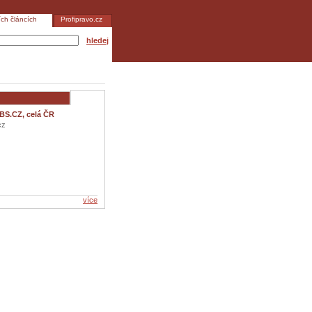
ích článcích
Profipravo.cz
hledej
BS.CZ, celá ČR
cz
více