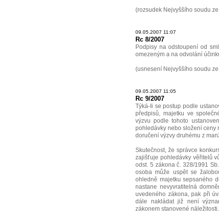
(rozsudek Nejvyššího soudu ze
09.05.2007 11:07
Rc 8/2007
Podpisy na odstoupení od sml
omezeným a na odvolání účinků
(usnesení Nejvyššího soudu ze
09.05.2007 11:05
Rc 9/2007
Týká-Ii se postup podle ustano
předpisů, majetku ve společn
výzvu podle tohoto ustanoven
pohledávky nebo složení ceny ma
doručení výzvy druhému z man
Skutečnost, že správce konkur
zajišťuje pohledávky věřitelů 
odst. 5 zákona č. 328/1991 Sb.
osoba může uspět se žalobou
ohledně majetku sepsaného d
nastane nevyvratitelná domně
uvedeného zákona, pak při úv
dále nakládat již není význ
zákonem stanovené náležitosti.