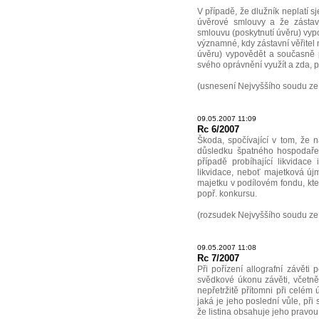
V případě, že dlužník neplatí s
úvěrové smlouvy a že zástavn
smlouvu (poskytnutí úvěru) vyp
významné, kdy zástavní věřitel
úvěru) vypovědět a současně 
svého oprávnění využít a zda, 
(usnesení Nejvyššího soudu ze
09.05.2007 11:09
Rc 6/2007
Škoda, spočívající v tom, že 
důsledku špatného hospodaře
případě probíhající likvidace
likvidace, neboť majetková újm
majetku v podílovém fondu, kter
popř. konkursu.
(rozsudek Nejvyššího soudu ze 
09.05.2007 11:08
Rc 7/2007
Při pořízení allografní závěti
svědkové úkonu závěti, včetně 
nepřetržitě přítomni při celém 
jaká je jeho poslední vůle, při s
že listina obsahuje jeho pravou 