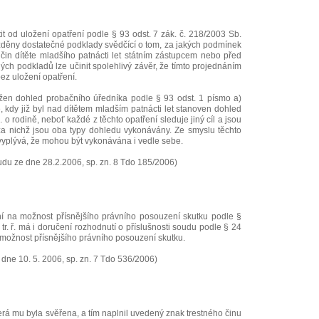
t od uložení opatření podle § 93 odst. 7 zák. č. 218/2003 Sb.
žděny dostatečné podklady svědčící o tom, za jakých podmínek
čin dítěte mladšího patnácti let státním zástupcem nebo před
ch podkladů lze učinit spolehlivý závěr, že tímto projednáním
ez uložení opatření.
ložen dohled probačního úředníka podle § 93 odst. 1 písmo a)
, kdy již byl nad dítětem mladším patnácti let stanoven dohled
 o rodině, neboť každé z těchto opatření sleduje jiný cíl a jsou
za nichž jsou oba typy dohledu vykonávány. Ze smyslu těchto
 vyplývá, že mohou být vykonávána i vedle sebe.
du ze dne 28.2.2006, sp. zn. 8 Tdo 185/2006)
í na možnost přísnějšího právního posouzení skutku podle §
 2 tr. ř. má i doručení rozhodnutí o příslušnosti soudu podle § 24
na možnost přísnějšího právního posouzení skutku.
dne 10. 5. 2006, sp. zn. 7 Tdo 536/2006)
která mu byla svěřena, a tím naplnil uvedený znak trestného činu