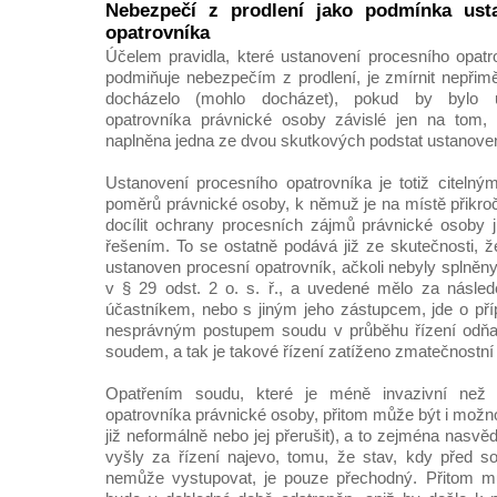
Nebezpečí z prodlení jako podmínka ust
opatrovníka
Účelem pravidla, které ustanovení procesního opat
podmiňuje nebezpečím z prodlení, je zmírnit nepřimě
docházelo (mohlo docházet), pokud by bylo u
opatrovníka právnické osoby závislé jen na tom, 
naplněna jedna ze dvou skutkových podstat ustanovení 
Ustanovení procesního opatrovníka je totiž citeln
poměrů právnické osoby, k němuž je na místě přikroč
docílit ochrany procesních zájmů právnické osoby 
řešením. To se ostatně podává již ze skutečnosti, ž
ustanoven procesní opatrovník, ačkoli nebyly splně
v § 29 odst. 2 o. s. ř., a uvedené mělo za násled
účastníkem, nebo s jiným jeho zástupcem, jde o pří
nesprávným postupem soudu v průběhu řízení odňa
soudem, a tak je takové řízení zatíženo zmatečnostní
Opatřením soudu, které je méně invazivní než 
opatrovníka právnické osoby, přitom může být i možno
již neformálně nebo jej přerušit), a to zejména nasvědč
vyšly za řízení najevo, tomu, že stav, kdy před 
nemůže vystupovat, je pouze přechodný. Přitom mus