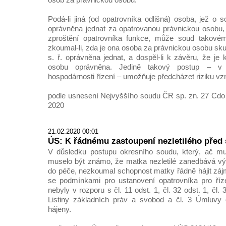
Podá-li jiná (od opatrovníka odlišná) osoba, jež o so
oprávněna jednat za opatrovanou právnickou osobu,
zproštění opatrovníka funkce, může soud takovém
zkoumal-li, zda je ona osoba za právnickou osobu sk
s. ř. oprávněna jednat, a dospěl-li k závěru, že je
osobu oprávněna. Jedině takový postup – v
hospodárnosti řízení – umožňuje předcházet riziku vz
podle usnesení Nejvyššího soudu ČR sp. zn. 27 Cdo 
2020
21.02.2020 00:01
ÚS: K řádnému zastoupení nezletilého pře
V důsledku postupu okresního soudu, který, ač mu 
muselo být známo, že matka nezletilé zanedbává vý
do péče, nezkoumal schopnost matky řádně hájit zájm
se podmínkami pro ustanovení opatrovníka pro říze
nebyly v rozporu s čl. 11 odst. 1, čl. 32 odst. 1, čl. 3
Listiny základních práv a svobod a čl. 3 Úmluvy 
hájeny.