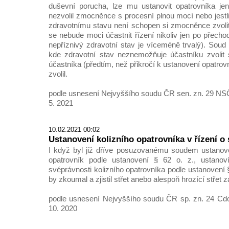
duševní porucha, lze mu ustanovit opatrovníka jen
nezvolil zmocněnce s procesní plnou mocí nebo jes
zdravotnímu stavu není schopen si zmocněnce zvolit,
se nebude moci účastnit řízení nikoliv jen po přech
nepříznivý zdravotní stav je víceméně trvalý). Soud
kde zdravotní stav neznemožňuje účastníku zvolit
účastníka (předtím, než přikročí k ustanovení opatro
zvolil.
podle usnesení Nejvyššího soudu ČR sen. zn. 29 NS
5. 2021
10.02.2021 00:02
Ustanovení kolizního opatrovníka v řízení o
I když byl již dříve posuzovanému soudem ustanove
opatrovník podle ustanovení § 62 o. z., ustano
svéprávnosti kolizního opatrovníka podle ustanovení § 
by zkoumal a zjistil střet anebo alespoň hrozící střet 
podle usnesení Nejvyššího soudu ČR sp. zn. 24 Cdo
10. 2020