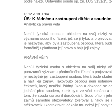
podle nálezu Ústavního soudu sp. zn. I.ÚS 3131/19, z
13.12.2019 00:04
ÚS: K řádnému zastoupení dítěte v soudním
Analytická právní věta
Není-li fyzická osoba s ohledem na svůj nízký 
významu soudního řízení, jež se jí týká, a projevova
je nezbytné, aby byla zastoupena osobou, která bude
formálně) uplatňovat její práva a hájit její zájmy.
PRÁVNÍ VĚTY
Není-li fyzická osoba s ohledem na svůj nízký vě
porozumět významu předmětného řízení a projevovat
je nezbytné její zastoupení osobou, která bude skuteč
a hájit její zájmy. Takovouto osobou není ustanove
čekatel), který neučinil žádný úkon a dokonce se an
jednání před soudem, které bylo ve věci konáno a b
tom, že soudu usnadnil doručování. Soud přitom jeho
zájmů samotné stěžovatelky toleroval a nikdy se 
stěžovatelku kontaktovat, ačkoliv mu nebyl její pobyt