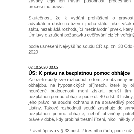
zásady legis fori místní působnosti procesníc
procesního práva.
Skutečnost, že k vydání prohlášení o pravos
advokátem došlo na území jiného státu, nikoli však 
státu, nezakládá rozhodující mezinárodní prvek, který
Úmluvy o zrušení požadavku ověřování cizích veřejnýc
podle usnesení Nejvyššího soudu ČR sp. zn. 30 Cdo 4
2020
02.10.2020 00:02
ÚS: K právu na bezplatnou pomoc obhájce
Založí-li soudy své rozhodnutí o tom, že obviněný n
obhajobu, na hypotetických příjmech, které by o
neurčené budoucnosti mohl získat, poruší tím
bezplatnou pomoc obhájce podle čl. 40 odst. 3 Listiny
jeho právo na soudní ochranu a na spravedlivý proc
Listiny. Takové rozhodnutí soudů zasahuje do sam
bezplatnou pomoc obhájce, neboť obviněný potřeb
právě v době, kdy probíhá trestní řízení, nikoli někdy
Právní úpravu v § 33 odst. 2 trestního řádu, podle ní