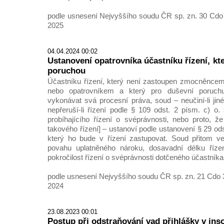
podle usnesení Nejvyššího soudu ČR sp. zn. 30 Cdo 
2025
04.04.2024 00:02
Ustanovení opatrovníka účastníku řízení, kte
poruchou
Účastníku řízení, který není zastoupen zmocněncem
nebo opatrovníkem a který pro duševní poruch
vykonávat svá procesní práva, soud – neučiní-li jin
nepřeruší-li řízení podle § 109 odst. 2 písm. c) o.
probíhajícího řízení o svéprávnosti, nebo proto, ž
takového řízení] – ustanoví podle ustanovení § 29 odst
který ho bude v řízení zastupovat. Soud přitom 
povahu uplatněného nároku, dosavadní délku řízen
pokročilost řízení o svéprávnosti dotčeného účastníka
podle usnesení Nejvyššího soudu ČR sp. zn. 21 Cdo 3
2024
23.08.2023 00:01
Postup při odstraňování vad přihlášky v ins