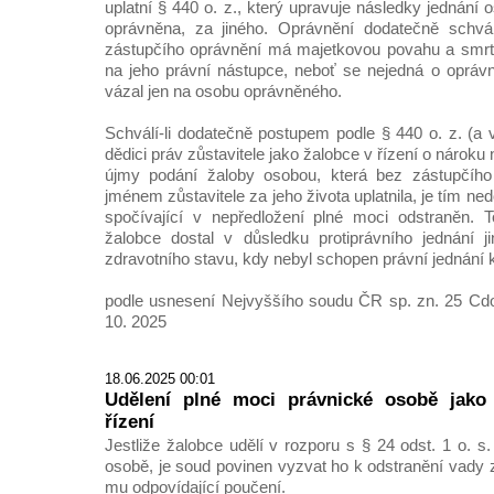
uplatní § 440 o. z., který upravuje následky jednání 
oprávněna, za jiného. Oprávnění dodatečně schvál
zástupčího oprávnění má majetkovou povahu a smrt
na jeho právní nástupce, neboť se nejedná o opráv
vázal jen na osobu oprávněného.
Schválí-li dodatečně postupem podle § 440 o. z. (a 
dědici práv zůstavitele jako žalobce v řízení o nárok
újmy podání žaloby osobou, která bez zástupčího
jménem zůstavitele za jeho života uplatnila, je tím n
spočívající v nepředložení plné moci odstraněn. T
žalobce dostal v důsledku protiprávního jednání 
zdravotního stavu, kdy nebyl schopen právní jednání k 
podle usnesení Nejvyššího soudu ČR sp. zn. 25 Cdo
10. 2025
18.06.2025 00:01
Udělení plné moci právnické osobě jako 
řízení
Jestliže žalobce udělí v rozporu s § 24 odst. 1 o. s
osobě, je soud povinen vyzvat ho k odstranění vady 
mu odpovídající poučení.