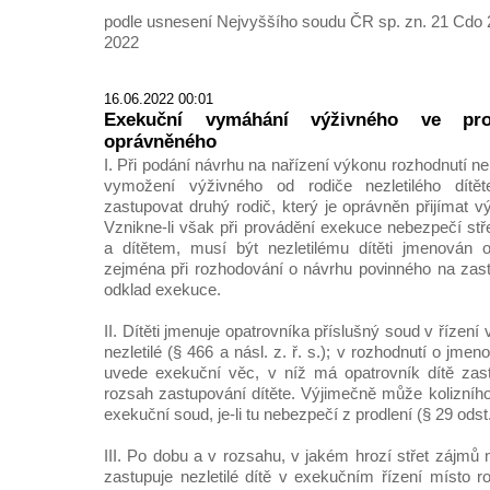
podle usnesení Nejvyššího soudu ČR sp. zn. 21 Cdo 2
2022
16.06.2022 00:01
Exekuční vymáhání výživného ve pros
oprávněného
I. Při podání návrhu na nařízení výkonu rozhodnutí 
vymožení výživného od rodiče nezletilého dítět
zastupovat druhý rodič, který je oprávněn přijímat vý
Vznikne-li však při provádění exekuce nebezpečí st
a dítětem, musí být nezletilému dítěti jmenován o
zejména při rozhodování o návrhu povinného na zas
odklad exekuce.
II. Dítěti jmenuje opatrovníka příslušný soud v řízen
nezletilé (§ 466 a násl. z. ř. s.); v rozhodnutí o jme
uvede exekuční věc, v níž má opatrovník dítě zast
rozsah zastupování dítěte. Výjimečně může kolizního
exekuční soud, je-li tu nebezpečí z prodlení (§ 29 odst. 
III. Po dobu a v rozsahu, v jakém hrozí střet zájmů
zastupuje nezletilé dítě v exekučním řízení místo r