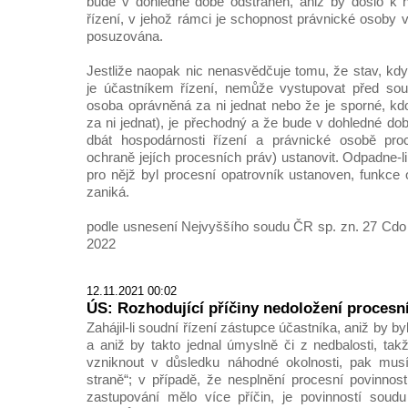
bude v dohledné době odstraněn, aniž by došlo k
řízení, v jehož rámci je schopnost právnické osoby
posuzována.
Jestliže naopak nic nenasvědčuje tomu, že stav, kdy
je účastníkem řízení, nemůže vystupovat před sou
osoba oprávněná za ni jednat nebo že je sporné, k
za ni jednat), je přechodný a že bude v dohledné do
dbát hospodárnosti řízení a právnické osobě pro
ochraně jejích procesních práv) ustanovit. Odpadne-li
pro nějž byl procesní opatrovník ustanoven, funkce 
zaniká.
podle usnesení Nejvyššího soudu ČR sp. zn. 27 Cdo 
2022
12.11.2021 00:02
ÚS: Rozhodující příčiny nedoložení procesn
Zahájil-li soudní řízení zástupce účastníka, aniž by 
a aniž by takto jednal úmyslně či z nedbalosti, tak
vzniknout v důsledku náhodné okolnosti, pak musí
straně“; v případě, že nesplnění procesní povinnost
zastupování mělo více příčin, je povinností soudu