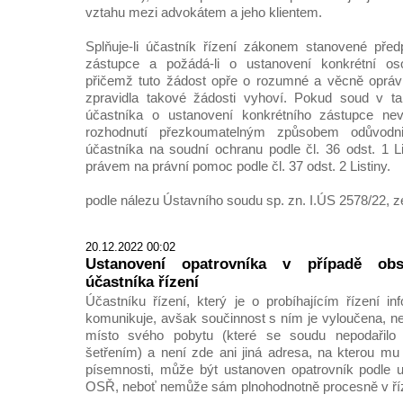
vztahu mezi advokátem a jeho klientem.
Splňuje-li účastník řízení zákonem stanovené před
zástupce a požádá-li o ustanovení konkrétní 
přičemž tuto žádost opře o rozumné a věcně oprá
zpravidla takové žádosti vyhoví. Pokud soud v t
účastníka o ustanovení konkrétního zástupce nev
rozhodnutí přezkoumatelným způsobem odůvodni
účastníka na soudní ochranu podle čl. 36 odst. 1 Li
právem na právní pomoc podle čl. 37 odst. 2 Listiny.
podle nálezu Ústavního soudu sp. zn. I.ÚS 2578/22, z
20.12.2022 00:02
Ustanovení opatrovníka v případě obs
účastníka řízení
Účastníku řízení, který je o probíhajícím řízení 
komunikuje, avšak součinnost s ním je vyloučena, ne
místo svého pobytu (které se soudu nepodařilo z
šetřením) a není zde ani jiná adresa, na kterou m
písemnosti, může být ustanoven opatrovník podle u
OSŘ, neboť nemůže sám plnohodnotně procesně v říz