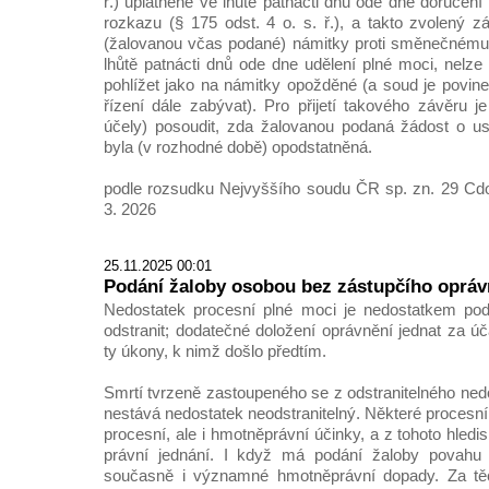
ř.) uplatněné ve lhůtě patnácti dnů ode dne doručen
rozkazu (§ 175 odst. 4 o. s. ř.), a takto zvolený z
(žalovanou včas podané) námitky proti směnečnému
lhůtě patnácti dnů ode dne udělení plné moci, nelze
pohlížet jako na námitky opožděné (a soud je povin
řízení dále zabývat). Pro přijetí takového závěru j
účely) posoudit, zda žalovanou podaná žádost o us
byla (v rozhodné době) opodstatněná.
podle rozsudku Nejvyššího soudu ČR sp. zn. 29 Cdo
3. 2026
25.11.2025 00:01
Podání žaloby osobou bez zástupčího opráv
Nedostatek procesní plné moci je nedostatkem podm
odstranit; dodatečné doložení oprávnění jednat za úč
ty úkony, k nimž došlo předtím.
Smrtí tvrzeně zastoupeného se z odstranitelného ned
nestává nedostatek neodstranitelný. Některé procesn
procesní, ale i hmotněprávní účinky, a z tohoto hledi
právní jednání. I když má podání žaloby povahu
současně i významné hmotněprávní dopady. Za těc