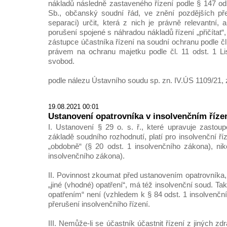
nákladů následně zastaveného řízení podle § 147 od
Sb., občanský soudní řád, ve znění pozdějších předp
separaci) určit, která z nich je právně relevantní,
porušení spojené s náhradou nákladů řízení „přičítat“
zástupce účastníka řízení na soudní ochranu podle čl.
právem na ochranu majetku podle čl. 11 odst. 1 Li
svobod.
podle nálezu Ústavního soudu sp. zn. IV.ÚS 1109/21, 
19.08.2021 00:01
Ustanovení opatrovníka v insolvenčním říze
I. Ustanovení § 29 o. s. ř., které upravuje zastoup
základě soudního rozhodnutí, platí pro insolvenční ří
„obdobně“ (§ 20 odst. 1 insolvenčního zákona), niko
insolvenčního zákona).
II. Povinnost zkoumat před ustanovením opatrovníka,
„jiné (vhodné) opatření“, má též insolvenční soud. 
opatřením“ není (vzhledem k § 84 odst. 1 insolvenč
přerušení insolvenčního řízení.
III. Nemůže-li se účastník účastnit řízení z jiných z