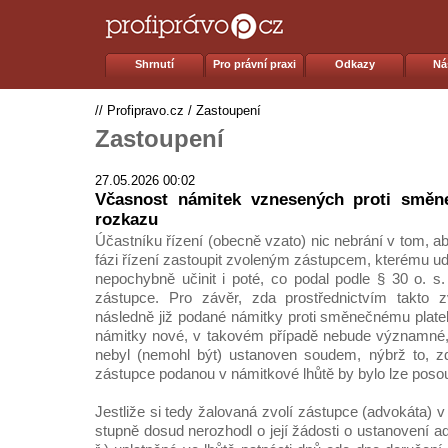
Shrnutí
Pro právní praxi
Odkazy
Ná
//
Profipravo.cz
/
Zastoupení
Zastoupení
27.05.2026 00:02
Včasnost námitek vznesených proti směn
rozkazu
Účastníku řízení (obecně vzato) nic nebrání v tom, ab
fázi řízení zastoupit zvoleným zástupcem, kterému u
nepochybně učinit i poté, co podal podle § 30 o. s.
zástupce. Pro závěr, zda prostřednictvím takto 
následně již podané námitky proti směnečnému plate
námitky nové, v takovém případě nebude významné,
nebyl (nemohl být) ustanoven soudem, nýbrž to, z
zástupce podanou v námitkové lhůtě by bylo lze posou
Jestliže si tedy žalovaná zvolí zástupce (advokáta) 
stupně dosud nerozhodl o její žádosti o ustanovení ad