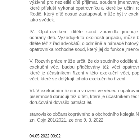
výživné pro nezletilé dítě přijímat, soudem jmenova
které přísluší vykonat opatrovníku a které by učinil rod
Rodič, který dítě dosud zastupoval, může být v exek
jako svědek.
IV. Opatrovníkem dítěte soud zpravidla jmenuje 
ochrany dětí. Vyžadují-li to okolnosti případu, může
dítěte též z řad advokátů; o odměně a náhradě hotov
opatrovníka rozhodne soud, který jej do funkce jmenov
V. Rozvrh práce může určit, že do soudního oddělení,
exekuční věc, budou přidělovány též věci opatrovnic
které je účastníkem řízení v této exekuční věci, po
věcí, které se dotýkají tohoto exekučního řízení.
VI. V exekučním řízení a v řízení ve věcech opatrovnic
písemnosti doručují též dítěti, které je účastníkem těch
doručování dovršilo patnáct let.
stanovisko občanskoprávního a obchodního kolegia 
zn. Cpjn 201/2021, ze dne 9. 3. 2022
04.05.2022 00:02