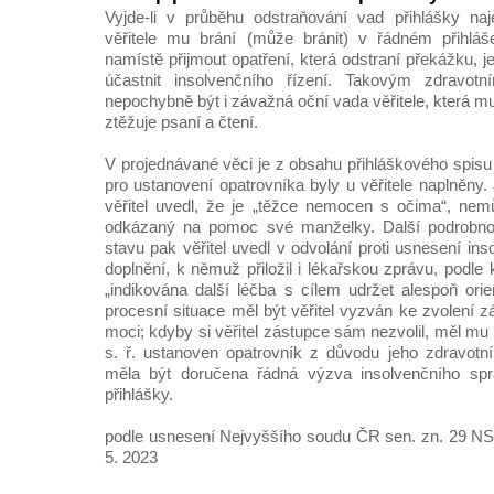
Vyjde-li v průběhu odstraňování vad přihlášky naj
věřitele mu brání (může bránit) v řádném přihláš
namístě přijmout opatření, která odstraní překážku, je
účastnit insolvenčního řízení. Takovým zdravo
nepochybně být i závažná oční vada věřitele, která
ztěžuje psaní a čtení.
V projednávané věci je z obsahu přihláškového spisu
pro ustanovení opatrovníka byly u věřitele naplněny. 
věřitel uvedl, že je „těžce nemocen s očima“, nemů
odkázaný na pomoc své manželky. Další podrobno
stavu pak věřitel uvedl v odvolání proti usnesení in
doplnění, k němuž přiložil i lékařskou zprávu, podle 
„indikována další léčba s cílem udržet alespoň orie
procesní situace měl být věřitel vyzván ke zvolení 
moci; kdyby si věřitel zástupce sám nezvolil, měl mu 
s. ř. ustanoven opatrovník z důvodu jeho zdravotn
měla být doručena řádná výzva insolvenčního spr
přihlášky.
podle usnesení Nejvyššího soudu ČR sen. zn. 29 NS
5. 2023