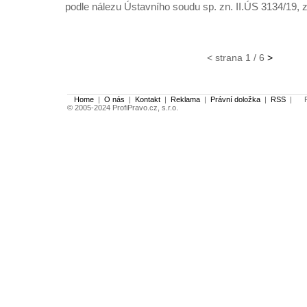
podle nálezu Ústavního soudu sp. zn. II.ÚS 3134/19, 
< strana 1 / 6
>
Home
|
O nás
|
Kontakt
|
Reklama
|
Právní doložka
|
RSS
|
Po
© 2005-2024 ProfiPravo.cz, s.r.o.