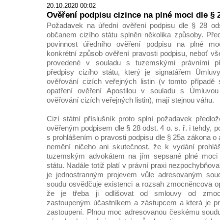
20.10.2020 00:02
Ověření podpisu cizince na plné moci dle § 
Požadavek na úřední ověření podpisu dle § 28 ods
občanem cizího státu splněn několika způsoby. Před
povinnost úředního ověření podpisu na plné m
konkrétní způsob ověření pravosti podpisu, neboť v
provedené v souladu s tuzemskými právními př
předpisy cizího státu, který je signatářem Úmlu
ověřování cizích veřejných listin (v tomto případ
opatření ověření Apostilou v souladu s Úmluvo
ověřování cizích veřejných listin), mají stejnou váhu.
Cizí státní příslušník proto splní požadavek předlo
ověřeným podpisem dle § 28 odst. 4 o. s. ř. i tehdy, 
s prohlášením o pravosti podpisu dle § 25a zákona o
nemění ničeho ani skutečnost, že k vydání prohláš
tuzemským advokátem na jím sepsané plné moci 
státu. Nadále totiž platí v právní praxi nezpochybňo
je jednostranným projevem vůle adresovaným soud
soudu osvědčuje existenci a rozsah zmocněncova op
že je třeba ji odlišovat od smlouvy od zmo
zastoupeným účastníkem a zástupcem a která je p
zastoupení. Plnou moc adresovanou českému soudu 