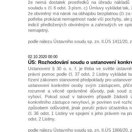
že nemá dostatek prostředků na úhradu nákladů o
souladu s čl. 6 odst. 3 písm. c) Úmluvy vykládat tak,
že obviněný má nárok na obhajobu bezplatnou (či za
potřeba prokázat nemajetnost nade vší pochyby, ale 
indicií předložených obviněným a zahrnutých ve spis
nemajetný.
podle nálezu Ústavního soudu sp. zn. II.ÚS 1411/20, z
02.10.2020 00:00
ÚS: Rozhodování soudu o ustanovení konkr
Ustanovení § 30 o. s. ř. je třeba ve světle ústav
právní pomoc podle čl. 37 odst. 2 Listiny vykládat ta
řízení zákonem stanovené předpoklady pro ustanovení
ustanovení konkrétní osoby svým zástupcem, přič
rozumné a věcně oprávněné důvody, pak soud zpr
vyhoví. Pokud soud v takovém případě žádosti ú
konkrétního zástupce nevyhoví, je povinen své roz
způsobem odůvodnit, jinak poruší právo účastníka 
čl. 36 odst. 1 Listiny ve spojení s jeho právem na p
odst. 2 Listiny.
podle nálezu Ústavního soudu sp. zn. II.ÚS 1866/20, z