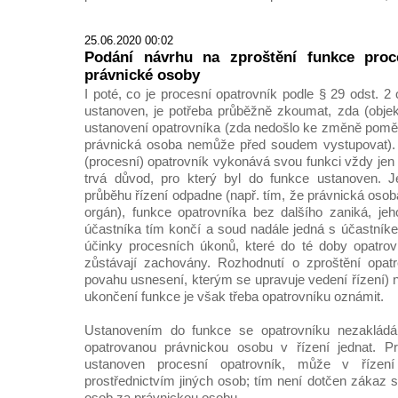
25.06.2020 00:02
Podání návrhu na zproštění funkce proc
právnické osoby
I poté, co je procesní opatrovník podle § 29 odst. 2 
ustanoven, je potřeba průběžně zkoumat, zda (objekt
ustanovení opatrovníka (zda nedošlo ke změně poměrů
právnická osoba nemůže před soudem vystupovat). J
(procesní) opatrovník vykonává svou funkci vždy jen
trvá důvod, pro který byl do funkce ustanoven. J
průběhu řízení odpadne (např. tím, že právnická osoba
orgán), funkce opatrovníka bez dalšího zaniká, je
účastníka tím končí a soud nadále jedná s účastník
účinky procesních úkonů, které do té doby opatrovn
zůstávají zachovány. Rozhodnutí o zproštění opat
povahu usnesení, kterým se upravuje vedení řízení) 
ukončení funkce je však třeba opatrovníku oznámit.
Ustanovením do funkce se opatrovníku nezakládá
opatrovanou právnickou osobu v řízení jednat. Pr
ustanoven procesní opatrovník, může v řízení
prostřednictvím jiných osob; tím není dotčen zákaz 
osob za právnickou osobu.