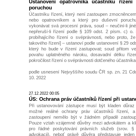
Ustanovení opatrovníka účastníku řízení
poruchou
Účastníku řízení, který není zastoupen zmocněncem
nebo opatrovníkem a který pro duševní poruch
vykonávat svá procesní práva, soud – neučiní-li jin
nepřeruší-li řízení podle § 109 odst. 2 písm. c) o.
probíhajícího řízení o svéprávnosti, nebo proto, ž
takového řízení] – ustanoví podle ustanovení § 29 odst
který ho bude v řízení zastupovat; soud přitom 
povahu uplatněného nároku, dosavadní délku řízen
pokročilost řízení o svéprávnosti dotčeného účastníka
podle usnesení Nejvyššího soudu ČR sp. zn. 21 Cdo
10. 2022
27.12.2022 00:05
ÚS: Ochrana práv účastníků řízení při usta
Při ustanovování zástupce musí být kladen důraz 
možné reálné ochrany práv účastníků řízení, 
zastoupení nemělo být v žádném případě zastoupe
Pouze vztah vzájemné důvěry mezi advokátem a kl
pro řádné poskytování právních služeb (srov. 
advokacii), neboť právě důvěra představuje jeden 