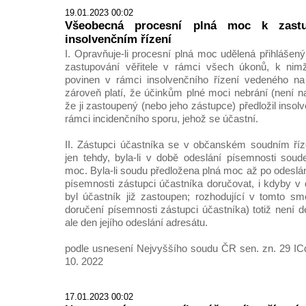
19.01.2023 00:02
Všeobecná procesní plná moc k zastu
insolvenčním řízení
I. Opravňuje-li procesní plná moc udělená přihlášen
zastupování věřitele v rámci všech úkonů, k nimž
povinen v rámci insolvenčního řízení vedeného na
zároveň platí, že účinkům plné moci nebrání (není n
že ji zastoupený (nebo jeho zástupce) předložil ins
rámci incidenčního sporu, jehož se účastní.
II. Zástupci účastníka se v občanském soudním říz
jen tehdy, byla-li v době odeslání písemnosti sou
moc. Byla-li soudu předložena plná moc až po odeslán
písemnosti zástupci účastníka doručovat, i kdyby v 
byl účastník již zastoupen; rozhodující v tomto sm
doručení písemnosti zástupci účastníka) totiž není 
ale den jejího odeslání adresátu.
podle usnesení Nejvyššího soudu ČR sen. zn. 29 IC
10. 2022
17.01.2023 00:02