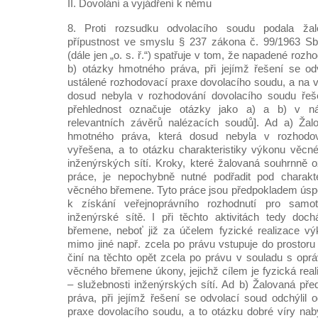
II. Dovolání a vyjádření k němu
8. Proti rozsudku odvolacího soudu podala žal
přípustnost ve smyslu § 237 zákona č. 99/1963 Sb
(dále jen „o. s. ř.“) spatřuje v tom, že napadené rozh
b) otázky hmotného práva, při jejímž řešení se od
ustálené rozhodovací praxe dovolacího soudu, a na v
dosud nebyla v rozhodování dovolacího soudu řeš
přehlednost označuje otázky jako a) a b) v n
relevantních závěrů nalézacích soudů]. Ad a) Žalo
hmotného práva, která dosud nebyla v rozhodo
vyřešena, a to otázku charakteristiky výkonu věcn
inženýrských sítí. Kroky, které žalovaná souhrnně 
práce, je nepochybně nutné podřadit pod charakt
věcného břemene. Tyto práce jsou předpokladem úsp
k získání veřejnoprávního rozhodnutí pro samotn
inženýrské sítě. I při těchto aktivitách tedy do
břemene, neboť již za účelem fyzické realizace 
mimo jiné např. zcela po právu vstupuje do prosto
činí na těchto opět zcela po právu v souladu s oprá
věcného břemene úkony, jejichž cílem je fyzická re
– služebnosti inženýrských sítí. Ad b) Žalovaná pře
práva, při jejímž řešení se odvolací soud odchýlil 
praxe dovolacího soudu, a to otázku dobré víry na