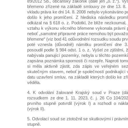
89/2012 Sb., občanský zákoník (dále jen „o. z.“). Vyš
břemeno zřízené na základě smlouvy ze dne 13. 8. 
vkladu práva ke dni 14. 8. 2008 nebylo vykonáváno po 
došlo k jeho promlčení. Z hlediska následku pro
odkázal na § 618 o. z. Podotkl, že blíže nezkoumal,
vztahu k výkonu věcného břemene vykonala právní 
neboť „samotné přípravné práce nemohou být považ
břemene“ (viz bod 41 odůvodnění rozsudku soudu prv
poté vznesla (důvodně) námitku promlčení dne 3
posoudil podle § 984 odst. 1 o. z. Vyšel ze zjištění,
nabývala panující pozemky, nebyla u těchto pozemků
zapsána poznámka spornosti či rozepře. Naproti tomu
si měla aktivně zjistit, zda zápis ve veřejném s
skutečným stavem, neboť je společností podnikající v
datu uzavření smluv, na základě kterých došlo ke z
věděla.
4. K odvolání žalované Krajský soud v Praze (dál
rozsudkem ze dne 1. 11. 2023, č. j. 26 Co 104/20
prvního stupně potvrdil (výrok I) a rozhodl o nákl
(výrok II).
5. Odvolací soud se ztotožnil se skutkovými i právn
stupně.