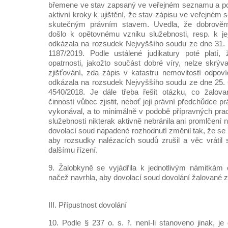
břemene ve stav zapsaný ve veřejném seznamu a pov
aktivní kroky k ujištění, že stav zápisu ve veřejném
skutečným právním stavem. Uvedla, že dobrově
došlo k opětovnému vzniku služebnosti, resp. k j
odkázala na rozsudek Nejvyššího soudu ze dne 31. 
1187/2019. Podle ustálené judikatury poté platí
opatrnosti, jakožto součást dobré víry, nelze skrýv
zjišťování, zda zápis v katastru nemovitostí odpov
odkázala na rozsudek Nejvyššího soudu ze dne 25. 
4540/2018. Je dále třeba řešit otázku, co žalovan
činností vůbec zjistit, neboť její právní předchůdce
vykonával, a to minimálně v podobě přípravných pra
služebnosti nikterak aktivně nebránila ani promlčení 
dovolací soud napadené rozhodnutí změnil tak, že se
aby rozsudky nalézacích soudů zrušil a věc vrátil
dalšímu řízení.
9. Žalobkyně se vyjádřila k jednotlivým námitkám
načež navrhla, aby dovolací soud dovolání žalované z
III. Přípustnost dovolání
10. Podle § 237 o. s. ř. není-li stanoveno jinak, je 