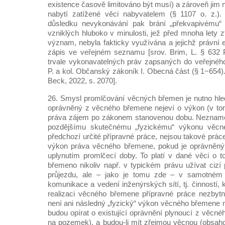
existence časově limitováno být musí) a zároveň jim 
nabytí zatížené věci nabyvatelem (§ 1107 o. z.). 
důsledku nevykonávání pak brání „překvapivému“
vzniklých hluboko v minulosti, jež před mnoha lety z
význam, nebyla fakticky využívána a jejichž právní 
zápis ve veřejném seznamu [srov. Brim, L. § 632
trvale vykonavatelných práv zapsaných do veřejnéh
P. a kol. Občanský zákoník I. Obecná část (§ 1−654).
Beck, 2022, s. 2070].
26. Smysl promlčování věcných břemen je nutno hle
oprávněný z věcného břemene nejeví o výkon (v to
práva zájem po zákonem stanovenou dobu. Neznamená
pozdějšímu skutečnému „fyzickému“ výkonu věcn
předchozí určité přípravné práce, nejsou takové práce
výkon práva věcného břemene, pokud je oprávněný 
uplynutím promlčecí doby. To platí v dané věci o to
břemeno nikoliv např. v typickém právu užívat ciz
průjezdu, ale – jako je tomu zde – v samotném 
komunikace a vedení inženýrských sítí, tj. činností,
realizaci věcného břemene přípravné práce nezbytn
není ani následný „fyzický“ výkon věcného břemene m
budou opírat o existující oprávnění plynoucí z věcn
na pozemek), a budou-li mít zřejmou věcnou (obsah