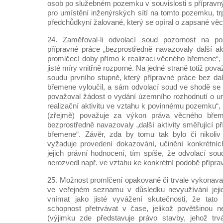
osob po služebném pozemku v souvislosti s příprav
pro umístění inženýrských sítí na tomto pozemku, tr
předchůdkyní žalované, který se opíral o zapsané vě
24. Zaměřoval-li odvolací soud pozornost na p
přípravné práce „bezprostředně navazovaly další akt
promlčecí doby přímo k realizaci věcného břemene“, 
jisté míry vnitřně rozporné. Na jedné straně totiž po
soudu prvního stupně, který přípravné práce bez d
břemene vyloučil, a sám odvolací soud ve shodě se
považoval žádost o vydání územního rozhodnutí o um
realizační aktivitu ve vztahu k povinnému pozemku“,
(zřejmě) považuje za výkon práva věcného bře
bezprostředně navazovaly „další aktivity směřující p
břemene“. Závěr, zda by tomu tak bylo či nikoli
vyžaduje provedení dokazování, učinění konkrétníc
jejich právní hodnocení, tím spíše, že odvolací sou
nerozvedl např. ve vztahu ke konkrétní podobě přípra
25. Možnost promlčení opakovaně či trvale vykonav
ve veřejném seznamu v důsledku nevyužívání jeji
vnímat jako jisté vyvážení skutečnosti, že tato
schopnost přetrvávat v čase, jelikož povětšinou
(výjimku zde představuje právo stavby, jehož tr