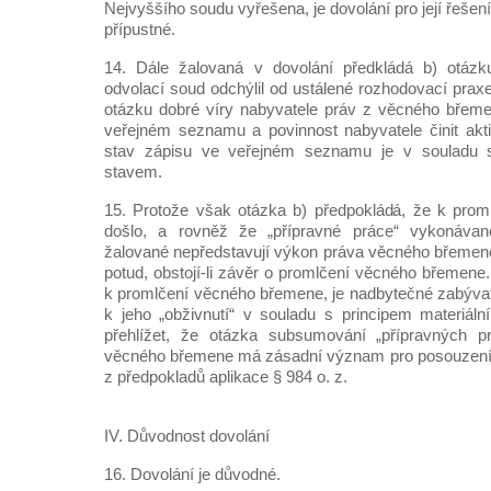
Nejvyššího soudu vyřešena, je dovolání pro její řešení
přípustné.
14. Dále žalovaná v dovolání předkládá b) otázku
odvolací soud odchýlil od ustálené rozhodovací prax
otázku dobré víry nabyvatele práv z věcného břem
veřejném seznamu a povinnost nabyvatele činit aktiv
stav zápisu ve veřejném seznamu je v souladu
stavem.
15. Protože však otázka b) předpokládá, že k pro
došlo, a rovněž že „přípravné práce“ vykonávan
žalované nepředstavují výkon práva věcného břemene,
potud, obstojí-li závěr o promlčení věcného břemene. 
k promlčení věcného břemene, je nadbytečné zabývat 
k jeho „obživnutí“ v souladu s principem materiální
přehlížet, že otázka subsumování „přípravných p
věcného břemene má zásadní význam pro posouzení d
z předpokladů aplikace § 984 o. z.
IV. Důvodnost dovolání
16. Dovolání je důvodné.