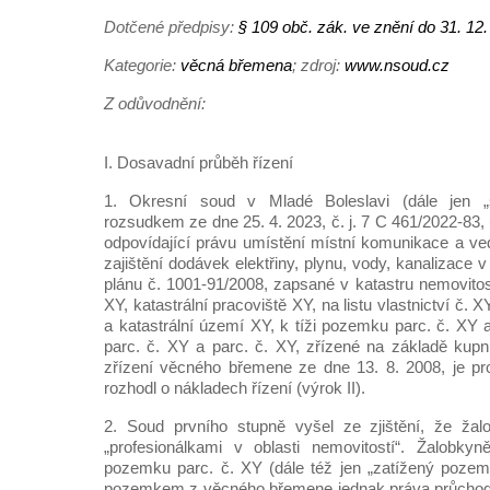
Dotčené předpisy:
§ 109 obč. zák. ve znění do 31. 12
Kategorie:
věcná břemena
; zdroj:
www.nsoud.cz
Z odůvodnění:
I. Dosavadní průběh řízení
1. Okresní soud v Mladé Boleslavi (dále jen „
rozsudkem ze dne 25. 4. 2023, č. j. 7 C 461/2022-83,
odpovídající právu umístění místní komunikace a ved
zajištění dodávek elektřiny, plynu, vody, kanalizace
plánu č. 1001-91/2008, zapsané v katastru nemovitos
XY, katastrální pracoviště XY, na listu vlastnictví č
a katastrální území XY, k tíži pozemku parc. č. X
parc. č. XY a parc. č. XY, zřízené na základě kup
zřízení věcného břemene ze dne 13. 8. 2008, je pr
rozhodl o nákladech řízení (výrok II).
2. Soud prvního stupně vyšel ze zjištění, že žal
„profesionálkami v oblasti nemovitostí“. Žalobkyn
pozemku parc. č. XY (dále též jen „zatížený pozem
pozemkem z věcného břemene jednak práva průchodu,