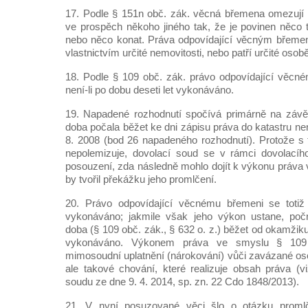
17. Podle § 151n obč. zák. věcná břemena omezují 
ve prospěch někoho jiného tak, že je povinen něco t
nebo něco konat. Práva odpovídající věcným břeme
vlastnictvím určité nemovitosti, nebo patří určité osobě
18. Podle § 109 obč. zák. právo odpovídající věcn
není-li po dobu deseti let vykonáváno.
19. Napadené rozhodnutí spočívá primárně na závě
doba počala běžet ke dni zápisu práva do katastru nem
8. 2008 (bod 26 napadeného rozhodnutí). Protože s
nepolemizuje, dovolací soud se v rámci dovolací
posouzení, zda následně mohlo dojít k výkonu práva
by tvořil překážku jeho promlčení.
20. Právo odpovídající věcnému břemeni se totiž
vykonáváno; jakmile však jeho výkon ustane, počn
doba (§ 109 obč. zák., § 632 o. z.) běžet od okamžiku
vykonáváno. Výkonem práva ve smyslu § 109 
mimosoudní uplatnění (nárokování) vůči zavázané oso
ale takové chování, které realizuje obsah práva (
soudu ze dne 9. 4. 2014, sp. zn. 22 Cdo 1848/2013).
21. V nyní posuzované věci šlo o otázku prom