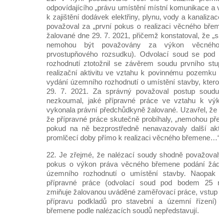
odpovídajícího „právu umístění místní komunikace a 
k zajištění dodávek elektřiny, plynu, vody a kanaliza
považoval za „první pokus o realizaci věcného bře
žalované dne 29. 7. 2021, přičemž konstatoval, že „
nemohou být považovány za výkon věcnéh
prvostupňového rozsudku). Odvolací soud se po
rozhodnutí ztotožnil se závěrem soudu prvního stu
realizační aktivitu ve vztahu k povinnému pozemku
vydání územního rozhodnutí o umístění stavby, kter
29. 7. 2021. Za správný považoval postup soudu 
nezkoumal, jaké přípravné práce ve vztahu k v
vykonala právní předchůdkyně žalované. Uzavřel, že 
že přípravné práce skutečně probíhaly, „nemohou př
pokud na ně bezprostředně nenavazovaly další akti
promlčecí doby přímo k realizaci věcného břemene…
22. Je zřejmé, že nalézací soudy shodně považoval
pokus o výkon práva věcného břemene podání žádo
územního rozhodnutí o umístění stavby. Naopak j
přípravné práce (odvolací soud pod bodem 25 
zmiňuje žalovanou uváděné zaměřovací práce, vstup
přípravu podkladů pro stavební a územní řízení
břemene podle nalézacích soudů nepředstavují.