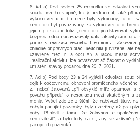
6. Ad a) Pod bodem 25 rozsudku se odvolací soud
soudu prvního stupně, který nezkoumal, jaké přípr
výkonu věcného břemene byly vykonány, neboť sa
nemohou být považovány za výkon věcného břemen
jejich prokázání totiž „nemohou představovat vý
bezprostředně nenavazovaly další aktivity směřující
přímo k realizaci věcného břemene…“ Žalovaná
ohledně přípravných prací neučinila jí tvrzené, al
uzavřené mezi ní a obcí XY a radou města schvál
„realizační aktivitu“ lze považovat až žádost o vydá
umístění stavby podanou dne 29. 7. 2021.
7. Ad b) Pod body 23 a 24 vyjádřil odvolací soud 
dojít k opětovnému obnovení promlčeného věcného 
z., neboť žalovaná „při obvyklé míře opatrnosti s
povahu případu“ o nesouladu mezi skutečným a 
mohla. Vyšel zde ze zjištění, že nabývací tituly, n
nabyla panující pozemky, byly uzavřeny až po uplynu
doby. Přihlédl k tomu, že žalovaná je společností
nemovitostí“, a bylo tedy na ní, aby se aktivně pře
panujících pozemků.