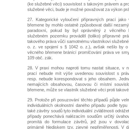
(ke služebné věci) souvislost s takovým právem a pro
služebné věci, bude je možné považovat za výkon p
27. Kategorické vyloučení přípravných prací jak
břemene by mohlo ostatně způsobovat další nezamýš
paradoxní, pokud by byl oprávněný z věcného 
služebném pozemku prováděl (toliko) přípravné pr
takového práva vůči samotnému vlastníkovi služebn
o. z. ve spojení s § 1042 o. z.), avšak nešlo by 
věcného břemene bránící promlčování práva ve smys
109 obč. zák.
28. V praxi mohou naproti tomu nastat situace, v 
prací nebude mít výše uvedenou souvislost s pr
resp. nebude korespondovat s jeho obsahem. Jedná-
nemajících obsahovou, časovou či místní souvis
břemene, může se vlastník služebné věci proti takové
29. Protože při posuzování těchto případů půjde vel
individuálních okolnostní daného případu podle ty
také závěry soudů tyto individuální zvláštnosti odráže
případy ponechává nalézacím soudům určitý úvahový
promítá do formulace závěrů, jež jsou v dovola
primárně hlediskem tzv. zjevné nepřiměřenosti. V 