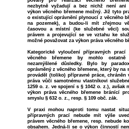
povahy pro realizaci věcného břemen
nezbytně vyžadují a bez nichž není ani 
výkon věcného břemene možný. Již tyto pr
o existující oprávnění plynoucí z věcného 
na pozemek), a budou-li mít zřejmou vě
časovou a místní (ke služebné věci) so
právem a projevující se ve vztahu ke slu
možné považovat za výkon práva věcného b
Kategorické vyloučení přípravných prací
věcného břemene by mohlo ostatně 
nezamýšlené důsledky. Bylo by parado
oprávněný z věcného břemene, který by na
prováděl (toliko) přípravné práce, chráněn
práva vůči samotnému vlastníkovi služebn
1259 o. z. ve spojení s § 1042 o. z.), avšak
výkon práva věcného břemene bránící pr
smyslu § 632 o. z., resp. § 109 obč. zák.
V praxi mohou naproti tomu nastat situ
přípravných prací nebude mít výše uved
právem věcného břemene, resp. nebude ko
obsahem. Jedná-li se o výkon činností ne