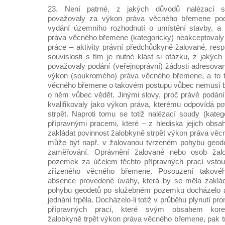
23. Není patrné, z jakých důvodů nalézací s
považovaly za výkon práva věcného břemene podá
vydání územního rozhodnutí o umístění stavby, a
práva věcného břemene (kategoricky) neakceptovaly 
práce – aktivity právní předchůdkyně žalované, resp
souvislosti s tím je nutné klást si otázku, z jakýc
považovaly podání (veřejnoprávní) žádosti adresov
výkon (soukromého) práva věcného břemene, a to t
věcného břemene o takovém postupu vůbec nemusí b
o něm vůbec vědět. Jinými slovy, proč právě podání
kvalifikovaly jako výkon práva, kterému odpovídá p
strpět. Naproti tomu se totiž nalézací soudy (kateg
přípravnými pracemi, které – z hlediska jejich ob
zakládat povinnost žalobkyně strpět výkon práva vě
může být např. v žalovanou tvrzeném pohybu geod
zaměřování. Oprávnění žalované nebo osob žal
pozemek za účelem těchto přípravných prací vstoup
zřízeného věcného břemene. Posouzení takové
absence provedené úvahy, která by se měla zakláda
pohybu geodetů po služebném pozemku docházelo a
jednání trpěla. Docházelo-li totiž v průběhu plynutí p
přípravných prací, které svým obsahem kores
žalobkyně trpět výkon práva věcného břemene, pak tr