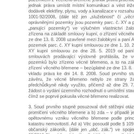
jednak práva umístit místní komunikaci a vést inže
dodávek elektřiny, plynu, vody a kanalizace v rozsah
1001-92/2008, (dále též jen „služebnost“ či „vě
oprávněnými pozemky jsou pozemky parc. č. XY a par
„panující pozemky“) ve výlučném vlastnictví žal
zřízena na základě smlouvy kupní, o zřízení věcné
ze dne 13. 8. 2008 uzavřené mezi žalobkyní a paní A
pozemek parc. č. XY kupní smlouvou ze dne 1. 10. 
XY kupní smlouvou ze dne 28. 5. 2019 od paní
smlouvách prodávající výslovně prohlásila, že v
pozemků bylo zřízeno věcné břemeno, a to na zák
zřízení věcného břemene – bezúplatné ze dne 13. 8. 
vkladu práva ke dni 14. 8. 2008. Soud prvního s
závěru, že věcné břemeno nebylo ze strany žal
předchůdkyně nikdy využito, přičemž až dne 29. 7
žádost o vydání územního rozhodnutí o umístění sta
čímž se poprvé pokusila věcné břemeno realizovat.
3. Soud prvního stupně posuzoval dvě stěžejní otáz
promlčení věcného břemene a b) zda – v případě je
opětovnému vzniku věcného břemene podle princip
katastru nemovitostí. Ad a) Věc posoudil podle § 10
občanský zákoník, (dále jen „obč. zák.“) ve spoj