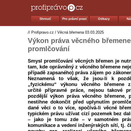
Shrnutí
Pro právní praxi
Odkazy
Ná
//
Profipravo.cz
/
Věcná břemena
03.03.2025
Výkon práva věcného břemene 
promlčování
Smysl promlčování věcných břemen je nutn
tam, kde oprávněný z věcného břemene neje
případě zapsaného) práva zájem po zákone
Neznamená to však, že jsou-li k pozd
„fyzickému“ výkonu věcného břemene za
určité přípravné práce, nejsou takové pr
pozdější výkon práva věcného břemene, 
nestihne dokončit před uplynutím promlče
dané věci o to více, spočívá-li věcné břem
typickém právu užívat cizí pozemek bez dal
– jako je tomu zde – v samotném práv
komunikace a vedení inženýrských sítí, tj. č