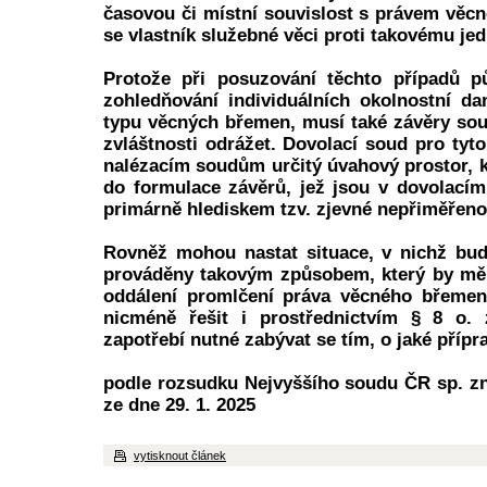
časovou či místní souvislost s právem vě
se vlastník služebné věci proti takovému jed
Protože při posuzování těchto případů p
zohledňování individuálních okolnostní d
typu věcných břemen, musí také závěry soud
zvláštnosti odrážet. Dovolací soud pro tyt
nalézacím soudům určitý úvahový prostor, k
do formulace závěrů, jež jsou v dovolací
primárně hlediskem tzv. zjevné nepřiměřeno
Rovněž mohou nastat situace, v nichž bud
prováděny takovým způsobem, který by měl
oddálení promlčení práva věcného břemene
nicméně řešit i prostřednictvím § 8 o. 
zapotřebí nutné zabývat se tím, o jaké přípr
podle rozsudku Nejvyššího soudu ČR sp. zn
ze dne 29. 1. 2025
vytisknout článek