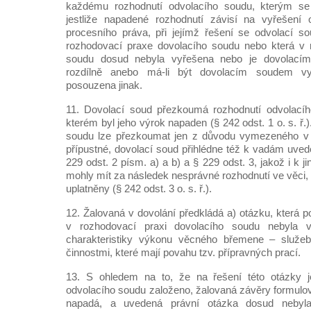
každému rozhodnutí odvolacího soudu, kterým se 
jestliže napadené rozhodnutí závisí na vyřešení
procesního práva, při jejímž řešení se odvolací so
rozhodovací praxe dovolacího soudu nebo která v 
soudu dosud nebyla vyřešena nebo je dovolací
rozdílně anebo má-li být dovolacím soudem vy
posouzena jinak.
11. Dovolací soud přezkoumá rozhodnutí odvolací
kterém byl jeho výrok napaden (§ 242 odst. 1 o. s. ř.
soudu lze přezkoumat jen z důvodu vymezeného v do
přípustné, dovolací soud přihlédne též k vadám uved
229 odst. 2 písm. a) a b) a § 229 odst. 3, jakož i k 
mohly mít za následek nesprávné rozhodnutí ve věci, 
uplatněny (§ 242 odst. 3 o. s. ř.).
12. Žalovaná v dovolání předkládá a) otázku, která p
v rozhodovací praxi dovolacího soudu nebyla 
charakteristiky výkonu věcného břemene – služebn
činnostmi, které mají povahu tzv. přípravných prací.
13. S ohledem na to, že na řešení této otázky j
odvolacího soudu založeno, žalovaná závěry formul
napadá, a uvedená právní otázka dosud nebyla