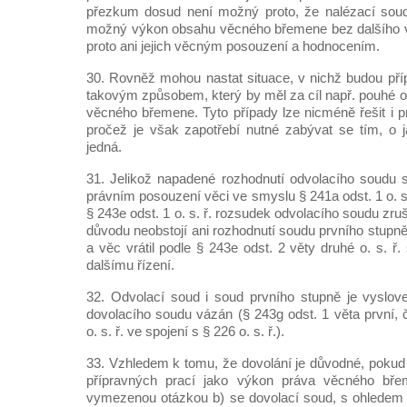
přezkum dosud není možný proto, že nalézací soud
možný výkon obsahu věcného břemene bez dalšího vy
proto ani jejich věcným posouzení a hodnocením.
30. Rovněž mohou nastat situace, v nichž budou př
takovým způsobem, který by měl za cíl např. pouhé o
věcného břemene. Tyto případy lze nicméně řešit i pr
pročež je však zapotřebí nutné zabývat se tím, o 
jedná.
31. Jelikož napadené rozhodnutí odvolacího soudu
právním posouzení věci ve smyslu § 241a odst. 1 o. s.
§ 243e odst. 1 o. s. ř. rozsudek odvolacího soudu zruš
důvodu neobstojí ani rozhodnutí soudu prvního stupně, 
a věc vrátil podle § 243e odst. 2 věty druhé o. s. ř
dalšímu řízení.
32. Odvolací soud i soud prvního stupně je vysl
dovolacího soudu vázán (§ 243g odst. 1 věta první, 
o. s. ř. ve spojení s § 226 o. s. ř.).
33. Vzhledem k tomu, že dovolání je důvodné, pokud 
přípravných prací jako výkon práva věcného břem
vymezenou otázkou b) se dovolací soud, s ohledem