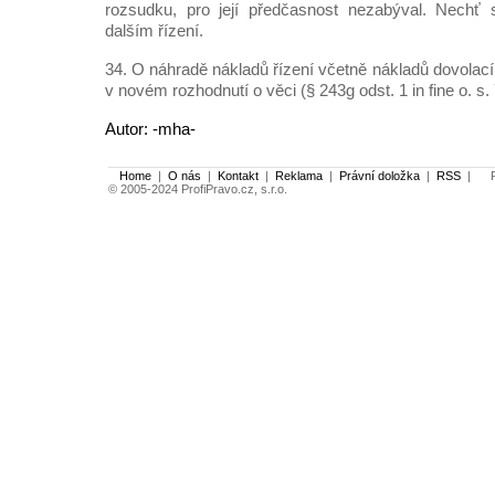
rozsudku, pro její předčasnost nezabýval. Nechť 
dalším řízení.
34. O náhradě nákladů řízení včetně nákladů dovolac
v novém rozhodnutí o věci (§ 243g odst. 1 in fine o. s. ř
Autor: -mha-
Home
|
O nás
|
Kontakt
|
Reklama
|
Právní doložka
|
RSS
|
Po
© 2005-2024 ProfiPravo.cz, s.r.o.