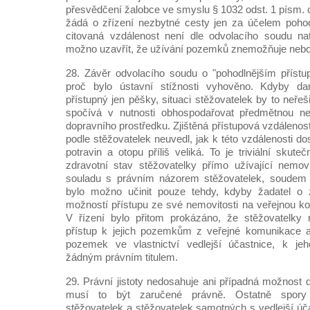
přesvědčení žalobce ve smyslu § 1032 odst. 1 písm.
žádá o zřízení nezbytné cesty jen za účelem pohod
citovaná vzdálenost není dle odvolacího soudu nat
možno uzavřít, že užívání pozemků znemožňuje nebo
28. Závěr odvolacího soudu o "pohodlnějším přístu
proč bylo ústavní stížnosti vyhověno. Kdyby d
přístupný jen pěšky, situaci stěžovatelek by to neřeši
spočívá v nutnosti obhospodařovat předmětnou ne
dopravního prostředku. Zjištěná přístupová vzdálenos
podle stěžovatelek neuvedl, jak k této vzdálenosti do
potravin a otopu příliš veliká. To je triviální skut
zdravotní stav stěžovatelky přímo užívající nemov
souladu s právním názorem stěžovatelek, soudem p
bylo možno učinit pouze tehdy, kdyby žadatel o 
možností přístupu ze své nemovitosti na veřejnou ko
V řízení bylo přitom prokázáno, že stěžovatelky 
přístup k jejich pozemkům z veřejné komunikace 
pozemek ve vlastnictví vedlejší účastnice, k jeh
žádným právním titulem.
29. Právní jistoty nedosahuje ani případná možnost 
musí to být zaručené právně. Ostatně spory
stěžovatelek a stěžovatelek samotných s vedlejší účas