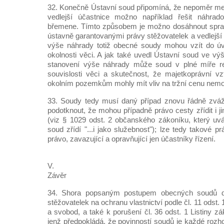
32. Konečně Ústavní soud připomíná, že nepoměr me
vedlejší účastnice možno například řešit náhrad
břemene. Tímto způsobem je možno dosáhnout spra
ústavně garantovanými právy stěžovatelek a vedlejší 
výše náhrady totiž obecné soudy mohou vzít do úv
okolnosti věci. A jak také uvedl Ústavní soud ve vý
stanovení výše náhrady může soud v plné míře re
souvislosti věci a skutečnost, že majetkoprávní v
okolním pozemkům mohly mít vliv na tržní cenu nemov
33. Soudy tedy musí daný případ znovu řádně zváži
podotknout, že mohou případně právo cesty zřídit i j
(viz § 1029 odst. 2 občanského zákoníku, který uv
soud zřídí "...i jako služebnost"); lze tedy takové práv
právo, zavazující a opravňující jen účastníky řízení.
V.
Závěr
34. Shora popsaným postupem obecných soudů d
stěžovatelek na ochranu vlastnictví podle čl. 11 odst. 
a svobod, a také k porušení čl. 36 odst. 1 Listiny z
jenž předpokládá, že povinností soudů je každé rozh