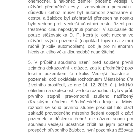
onemocněl, a nakonec zemřel, přičemž vedlejší ú
užívání předmětné cesty i zdravotnímu personálu
důsledku čehož musel být automobil záchranné s
cestou a žalobce byl záchranáři přenesen na nosítk
bylo vedeno proti vedlejší účastnici trestní řízení p
trestného činu neposkytnutí pomoci. V současné do
pouze stěžovatelka D. F., která je opět nucena v
užívání svých pozemků (například topivo na zimu
ručně (nikoliv automobilem), což je pro ni enorm
hlediska jejího věku dlouhodobě neudržitelné.
5. V průběhu soudního řízení před soudem první
zejména dokazování k otázce, zda je předmětný poz
lesním pozemkem či nikoliv. Vedlejší účastnice t
pozemek, což dokládala rozhodnutím Městského úřa
životního prostředí, ze dne 14. 12. 2015, č. j. MKH
ohledem na skutečnost, že toto rozhodnutí bylo v pr
prvního stupně pravomocně zrušeno nadřízen
(Krajským úřadem Středočeského kraje a Minist
rozhodl se soud prvního stupně posoudit tuto ot
základě provedeného místního šetření dospěl k závě
pozemek, v důsledku čehož dle názoru soudu prv
souhlasu vedlejší účastnice zřídit na jejím pozem
prospěch původního žalobce, nyní pozemku stěžovate