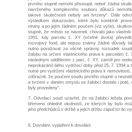
prvního stupně nemohl přistoupit, neboť žádná skutk
navrženého komplexního souboru důkazů nemohla
takové skutečnosti nebyly ani tvrzeny“. Dále odvola
výsledkem dokazování, které bylo korektně prove
strany a po jejím řádném poučení (viz výše), skutkov
stupně, že město se navenek chovalo jako vlastník
1991, kdy parcelu č. XY (včetně dvora) převed
rozvojový fond, ale nejsou známy žádné důvody ta
nutno považovat za věcně správný rozsudek soudu
žalobu na určení vlastnického práva k parcelám č. 
následným oddělením z parc. č. XY, zamítl pro nedos
neprokázání) běhu vydržecí doby před 25. 7. 1994 a t
nutné pro vydržení vlastnického práva k nemovitostí
zdůraznit, že poučení soudu prvního stupně o neun
a tvrzení v daném smyslu se žalobci dostalo i poté, 
byly provedeny“.
7. Odvolací soud uzavřel, že na žalobci ležela povi
břemeno ohledně okolností, ze kterých by bylo mož
jeho předchůdců v držbě a jejich držbu započíst do vy
II. Dovolání, vyjádření k dovolání