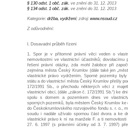
§ 130 odst. 1 obč. zák.
ve znění do 31. 12. 2013
§ 134 odst. 1 obč. zák.
ve znění do 31. 12. 2013
Kategorie:
držba, vydržení
; zdroj:
www.nsoud.cz
Z odůvodnění:
I. Dosavadní průběh řízení
1. Spor je v přítomné právní věci veden o vlastn
nemovitostmi ve vlastnictví účastníků; dovolacímu
řešení právní otázky, zda mohl žalobce při započ
zejména města Český Krumlov (dále také jen „město
vlastnické právo vydržením. Sporné pozemky byly 
státu a do vlastnictví města Český Krumlov přešly pod
172/1991 Sb., o přechodu některých věcí z majet
vlastnictví obcí, (dále „zákon č. 172/1991 Sb.“) ke dn
spolu s domem a pozemkem dnes ve vlastnictví
sporných pozemků, byla městem Český Krumlov ke dn
do Českokrumlovského rozvojového fondu s. r. o., mě
soudu i nadále užívalo spornou část dvora a ke dn
vlastnické právo k ní na manžele F. a ti nemovitost
27. 6. 1997 (s právními účinky od 3. 7. 1997) pře