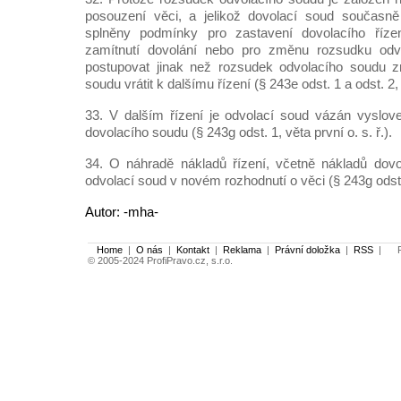
posouzení věci, a jelikož dovolací soud současně
splněny podmínky pro zastavení dovolacího řízen
zamítnutí dovolání nebo pro změnu rozsudku odv
postupovat jinak než rozsudek odvolacího soudu z
soudu vrátit k dalšímu řízení (§ 243e odst. 1 a odst. 2, v
33. V dalším řízení je odvolací soud vázán vysl
dovolacího soudu (§ 243g odst. 1, věta první o. s. ř.).
34. O náhradě nákladů řízení, včetně nákladů dovo
odvolací soud v novém rozhodnutí o věci (§ 243g odst. 1 
Autor: -mha-
Home
|
O nás
|
Kontakt
|
Reklama
|
Právní doložka
|
RSS
|
Po
© 2005-2024 ProfiPravo.cz, s.r.o.