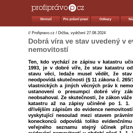
Shrnutí
Pro právní praxi
Odkazy
Ná
//
Profipravo.cz
/
Držba, vydržení
27.08.2024
Dobrá víra ve stav uvedený v e
nemovitostí
Ten, kdo vychází ze zápisu v katastru uč
1993, je v dobré víře, že stav katastru 
stavu věci, ledaže musel vědět, že stav
neodpovídá skutečnosti (§ 11 zákona č. 265/
vlastnických a jiných věcných práv k nem
ustanovení o presumpci dobré víry zák
neobsahoval. Ze skutečnosti, že zákon váže
katastru až na zápisy učiněné po 1. 1. 1
dřívějším zápisům do evidence nemovitostí
vyskytující nesoulad mezi stavem právní
koneckonců odpovídá toliko evidenčnímu
veřejného seznamu stejný účinek přiz