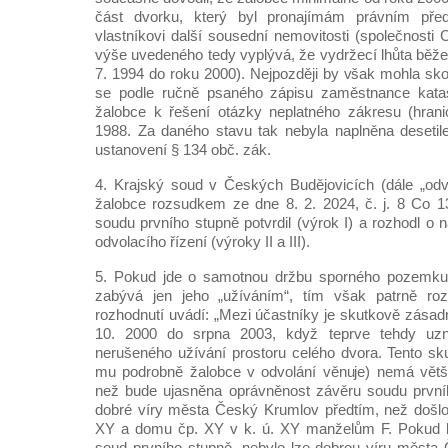
část dvorku, který byl pronajímám právním př
vlastníkovi další sousední nemovitosti (společnosti C
výše uvedeného tedy vyplývá, že vydržecí lhůta běžel
7. 1994 do roku 2000). Nejpozději by však mohla sko
se podle ručně psaného zápisu zaměstnance katast
žalobce k řešení otázky neplatného zákresu (hrani
1988. Za daného stavu tak nebyla naplněna desetile
ustanovení § 134 obč. zák.
4. Krajský soud v Českých Budějovicích (dále „odv
žalobce rozsudkem ze dne 8. 2. 2024, č. j. 8 Co 1
soudu prvního stupně potvrdil (výrok I) a rozhodl o 
odvolacího řízení (výroky II a III).
5. Pokud jde o samotnou držbu sporného pozemku 
zabývá jen jeho „užíváním“, tím však patrně ro
rozhodnutí uvádí: „Mezi účastníky je skutkově zásad
10. 2000 do srpna 2003, když teprve tehdy uz
nerušeného užívání prostoru celého dvora. Tento sku
mu podrobně žalobce v odvolání věnuje) nemá větší
než bude ujasněna oprávněnost závěru soudu první
dobré víry města Český Krumlov předtím, než došlo k
XY a domu čp. XY v k. ú. XY manželům F. Pokud by 
soud prvního stupně, nebylo lze dobrou víru města