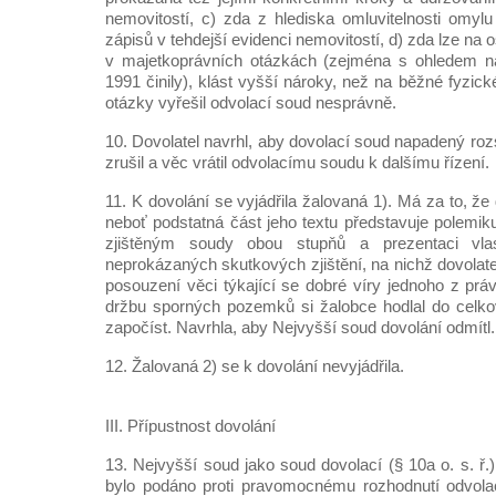
nemovitostí, c) zda z hlediska omluvitelnosti omyl
zápisů v tehdejší evidenci nemovitostí, d) zda lze na 
v majetkoprávních otázkách (zejména s ohledem n
1991 činily), klást vyšší nároky, než na běžné fyzick
otázky vyřešil odvolací soud nesprávně.
10. Dovolatel navrhl, aby dovolací soud napadený ro
zrušil a věc vrátil odvolacímu soudu k dalšímu řízení.
11. K dovolání se vyjádřila žalovaná 1). Má za to, že
neboť podstatná část jeho textu představuje polem
zjištěným soudy obou stupňů a prezentaci vla
neprokázaných skutkových zjištění, na nichž dovolate
posouzení věci týkající se dobré víry jednoho z prá
držbu sporných pozemků si žalobce hodlal do celko
započíst. Navrhla, aby Nejvyšší soud dovolání odmítl.
12. Žalovaná 2) se k dovolání nevyjádřila.
III. Přípustnost dovolání
13. Nejvyšší soud jako soud dovolací (§ 10a o. s. ř.)
bylo podáno proti pravomocnému rozhodnutí odvola