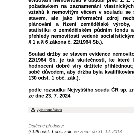
evidování nemovitostí v období před 1. 1. 1
požadavkem na zaznamenání vlastnických
vztahů k nemovitým věcem v souladu se 
stavem, ale jako informační zdroj nez
plánování a řízení zemědělské výroby, 
statistiku o zemědělském půdním fondu a
přehledy nemovitostí vedené socialistickým
§ 1 a § 6 zákona č. 22/1964 Sb.).
Soulad držby se stavem evidence nemovito
22/1964 Sb. je tak skutečností, ke které
hodnocení dobré víry držitele přihlédnou
sobě důvodem, aby držba byla kvalifikován
130 odst. 1 obč. zák.).
podle rozsudku Nejvyššího soudu ČR sp. zn
ze dne 23. 7. 2024
vytisknout článek
Dotčené předpisy:
§ 129 odst. 1 obč. zák.
ve znění do 31. 12. 2013