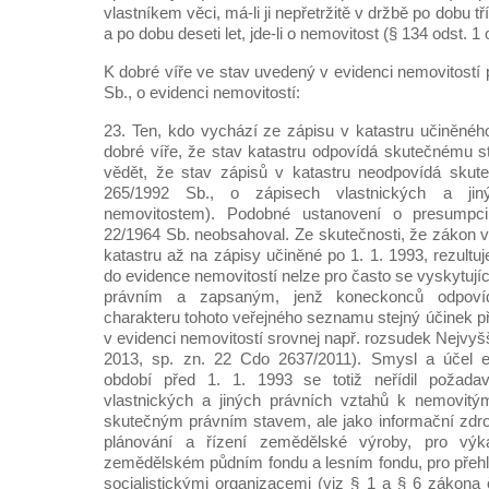
vlastníkem věci, má-li ji nepřetržitě v držbě po dobu tří 
a po dobu deseti let, jde-li o nemovitost (§ 134 odst. 1 
K dobré víře ve stav uvedený v evidenci nemovitostí
Sb., o evidenci nemovitostí:
23. Ten, kdo vychází ze zápisu v katastru učiněného
dobré víře, že stav katastru odpovídá skutečnému s
vědět, že stav zápisů v katastru neodpovídá skute
265/1992 Sb., o zápisech vlastnických a ji
nemovitostem). Podobné ustanovení o presumpc
22/1964 Sb. neobsahoval. Ze skutečnosti, že zákon v
katastru až na zápisy učiněné po 1. 1. 1993, rezultu
do evidence nemovitostí nelze pro často se vyskytuj
právním a zapsaným, jenž koneckonců odpovíd
charakteru tohoto veřejného seznamu stejný účinek p
v evidenci nemovitostí srovnej např. rozsudek Nejvyš
2013, sp. zn. 22 Cdo 2637/2011). Smysl a účel e
období před 1. 1. 1993 se totiž neřídil poža
vlastnických a jiných právních vztahů k nemovit
skutečným právním stavem, ale jako informační zdr
plánování a řízení zemědělské výroby, pro výkaz
zemědělském půdním fondu a lesním fondu, pro přeh
socialistickými organizacemi (viz § 1 a § 6 zákona 