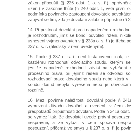
zákon připouští (§ 236 odst. 1 o. s. ř.), oprávně
řízení) v zákonné lhůtě (§ 240 odst. 1, věta první o.
podmínka povinného zastoupení dovolatele advokátem (
zabýval se tím, zda je dovolání žalobce přípustné (§ 237
14. Přípustnost dovolání proti napadenému rozhodnut
je rozhodnutím, jímž se končí odvolací řízení, niko
usnesení vyjmenovaných v § 238a o. s. ř.) je třeba 
237 o. s. ř. (hledisky v něm uvedenými).
15. Podle § 237 o. s. ř. není-li stanoveno jinak, je 
každému rozhodnutí odvolacího soudu, kterým se 
jestliže napadené rozhodnutí závisí na vyřešení
procesního práva, při jejímž řešení se odvolací so
rozhodovací praxe dovolacího soudu nebo která v 
soudu dosud nebyla vyřešena nebo je dovolací
rozdílně.
16. Mezi povinné náležitosti dovolání podle § 241a
vymezení důvodu dovolání a uvedení, v čem dovol
předpokladů přípustnosti dovolání. Podle § 241a odst. 
se vymezí tak, že dovolatel uvede právní posouzení
nesprávné, a že vyloží, v čem spočívá nesprá
posouzení, přičemž ve smyslu § 237 o. s. ř. je povi