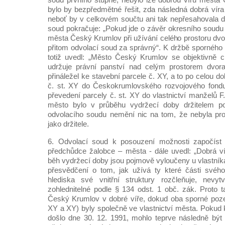
bylo by bezpředmětné řešit, zda následná dobrá víra
neboť by v celkovém součtu ani tak nepřesahovala do
soud pokračuje: „Pokud jde o závěr okresního soudu 
města Český Krumlov při užívání celého prostoru dvo
přitom odvolací soud za správný“. K držbě spornéh
totiž uvedl: „Město Český Krumlov se objektivně c
udržuje právní panství nad celým prostorem dvor
přináležel ke stavební parcele č. XY, a to po celou d
č. st. XY do Českokrumlovského rozvojového fondu
převedení parcely č. st. XY do vlastnictví manželů F
město bylo v průběhu vydržecí doby držitelem p
odvolacího soudu nemění nic na tom, že nebyla pro
jako držitele.
6. Odvolací soud k posouzení možnosti započíst
předchůdce žalobce – města - dále uvedl: „Dobrá v
běh vydržecí doby jsou pojmově vyloučeny u vlastníka 
přesvědčení o tom, jak užívá ty které části svého
hlediska své vnitřní struktury rozčleňuje, nevy
zohlednitelné podle § 134 odst. 1 obč. zák. Proto
Český Krumlov v dobré víře, dokud oba sporné poze
XY a XY) byly společně ve vlastnictví města. Pokud 
došlo dne 30. 12. 1991, mohlo teprve následně být