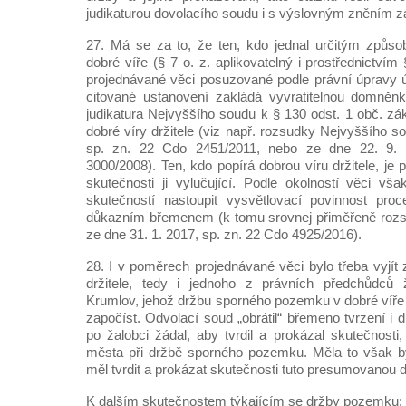
judikaturou dovolacího soudu i s výslovným zněním z
27. Má se za to, že ten, kdo jednal určitým způso
dobré víře (§ 7 o. z. aplikovatelný i prostřednictví
projednávané věci posuzované podle právní úpravy ú
citované ustanovení zakládá vyvratitelnou domněnku
judikatura Nejvyššího soudu k § 130 odst. 1 obč. z
dobré víry držitele (viz např. rozsudky Nejvyššího s
sp. zn. 22 Cdo 2451/2011, nebo ze dne 22. 9.
3000/2008). Ten, kdo popírá dobrou víru držitele, je 
skutečnosti ji vylučující. Podle okolností věci v
skutečností nastoupit vysvětlovací povinnost proc
důkazním břemenem (k tomu srovnej přiměřeně roz
ze dne 31. 1. 2017, sp. zn. 22 Cdo 4925/2016).
28. I v poměrech projednávané věci bylo třeba vyjít
držitele, tedy i jednoho z právních předchůdců
Krumlov, jehož držbu sporného pozemku v dobré víře 
započíst. Odvolací soud „obrátil“ břemeno tvrzení i
po žalobci žádal, aby tvrdil a prokázal skutečnosti,
města při držbě sporného pozemku. Měla to však bý
měl tvrdit a prokázat skutečnosti tuto presumovanou d
K dalším skutečnostem týkajícím se držby pozemku: