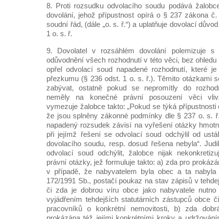
8. Proti rozsudku odvolacího soudu podává žalobce 
dovolání, jehož přípustnost opírá o § 237 zákona č
soudní řád, (dále „o. s. ř.“) a uplatňuje dovolací dův
1 o. s. ř.
9. Dovolatel v rozsáhlém dovolání polemizuje s
odůvodnění všech rozhodnutí v této věci, bez ohledu 
opřel odvolací soud napadené rozhodnutí, které j
přezkumu (§ 236 odst. 1 o. s. ř.). Těmito otázkami 
zabývat, ostatně pokud se nepromítly do rozhodn
neměly na konečné právní posouzení věci vliv.
vymezuje žalobce takto: „Pokud se týká přípustnosti
že jsou splněny zákonné podmínky dle § 237 o. s. ř
napadený rozsudek závisí na vyřešení otázky hmotn
při jejímž řešení se odvolací soud odchýlil od ust
dovolacího soudu, resp. dosud řešena nebyla“. Judi
odvolací soud odchýlit, žalobce nijak nekonkretiz
právní otázky, jež formuluje takto: a) zda pro prokáz
v případě, že nabyvatelem byla obec a ta nabyla
172/1991 Sb., postačí poukaz na stav zápisů v tehdej
či zda je dobrou víru obce jako nabyvatele nutno
vyjádřením tehdejších statutárních zástupců obce č
pracovníků o konkrétní nemovitosti, b) zda dob
prokázána též jejími konkrétními kroky a udržován