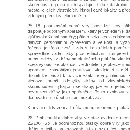
skutečností o pozemcích spadajících do katastrálníc
města, o jejich vlastnících, historii dané lokality a př
voleným představitelům města“.
25. Při posuzování dobré víry obce lze tedy při
disponuje odborným aparátem, který je vzhledem k
zjišťovat držební poměry; přitom nelze zcela odhlédn
daných personálním vybavením a velikostí a vý
řečeno, je třeba zvážit, zda v konkrétních poměr
spravedlivě žádat, aby prostřednictvím kompetent
menší odchylky držby od skutečného průběhu vlastni
zcela vyloučit že okolnost, že držitelem je obec – mě
aparátem, způsobilým posuzovat vlastnictví a držb
držiteli lze přičíst k tíži. Je však třeba přihlédnou
sledovat menší odchylky držby od vlastnick
skutečnostem týkajícím se držby; jde jen o jednu 
posouzení držby jako oprávněné. Touto okolností s
dosavadním průběhu řízení nezabýval.
K povinnosti tvrzení a k důkaznímu břemenu k prokázá
26. Problematika dobré víry ve stav evidence nemo
22/1964 Sb. Je podmnožinou otázky dobré víry jako
držby a jejího prokazování; tuto otázku řešil odv