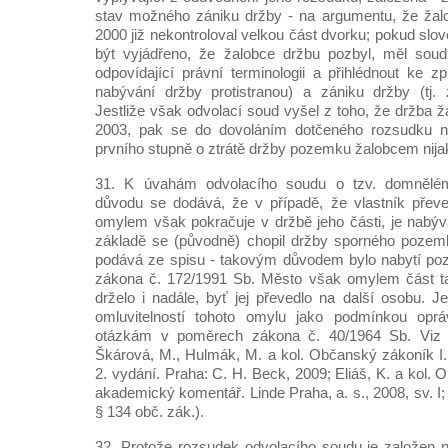
stav možného zániku držby - na argumentu, že žal
2000 již nekontroloval velkou část dvorku; pokud slo
být vyjádřeno, že žalobce držbu pozbyl, měl soud
odpovídající právní terminologii a přihlédnout ke
nabývání držby protistranou) a zániku držby (tj. 
Jestliže však odvolací soud vyšel z toho, že držba ž
2003, pak se do dovoláním dotčeného rozsudku 
prvního stupně o ztrátě držby pozemku žalobcem nija
31. K úvahám odvolacího soudu o tzv. domnělém
důvodu se dodává, že v případě, že vlastník přev
omylem však pokračuje v držbě jeho části, je nabýv
základě se (původně) chopil držby sporného pozemk
podává ze spisu - takovým důvodem bylo nabytí poz
zákona č. 172/1991 Sb. Město však omylem část t
drželo i nadále, byť jej převedlo na další osobu. J
omluvitelností tohoto omylu jako podmínkou opr
otázkám v poměrech zákona č. 40/1964 Sb. Viz Šv
Škárová, M., Hulmák, M. a kol. Občanský zákoník I.
2. vydání. Praha: C. H. Beck, 2009; Eliáš, K. a kol.
akademický komentář. Linde Praha, a. s., 2008, sv. I;
§ 134 obč. zák.).
32. Protože rozsudek odvolacího soudu je založen