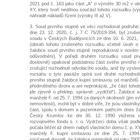
2021 pod č. 163 jako část „A“ o výměře 30 m2 v ob
XY, který tvoří nedílnou součást tohoto rozsudku (výr
náhradě nákladů řízení (výroky III až V).
3. Soud prvního stupně ve věci rozhodoval podruhé
dne 23. 12. 2020, č. j. 7 C 75/2019-394, byl zruš
soudu v Českých Budějovicích ze dne 10. 6. 2021, 
(obsah tohoto zrušeného rozsudku včetně úvah o 
žalobce soud prvního stupně reprodukoval v nové
odůvodnění). V pořadí druhém rozsudku soud prvn
doslovně) opakoval podstatnou část svého prvního 
zrušující rozhodnutí odvolacího soudu, aniž by výslo
rozsahu o tyto pasáže opírá své druhé rozhodnut
prvního stupně žalobce kupní smlouvou od manželů 
předmětného dvora a ani neprokázal, „že část tohot
jde zjevně o překlep, správně: „vydržel“). Žalobce 
manželé F. od 25. 7. 1994 za daných okolností (jim sv
nemovitostí), mohli být v dobré víře, že jsou vlastníky
část, spolu s domem a pozemkem patřícím dnes ža
Český Krumlov ke dni 30. 12. 1990 vložena 
rozvojového fondu s. r. o. Vydržecí doba však pod
počala běžet až dnem nabytí vlastnictví domu č. p. X
manžely F. kupní smlouvou ze dne 25. 7. 1994
současně dovodil, že žalobce minimálně od roku 2000 