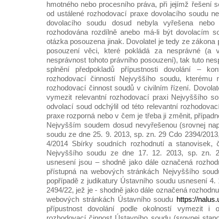
hmotného nebo procesního práva, při jejímž řešení s
od ustálené rozhodovací praxe dovolacího soudu ne
dovolacího soudu dosud nebyla vyřešena nebo
rozhodována rozdílně anebo má-li být dovolacím 
otázka posouzena jinak. Dovolatel je tedy ze zákona 
posouzení věci, které pokládá za nesprávné (a v
nesprávnost tohoto právního posouzení), tak tuto ne
splnění předpokladů přípustnosti dovolání – kon
rozhodovací činností Nejvyššího soudu, kterému n
rozhodovací činnost soudů v civilním řízení. Dovolat
vymezit relevantní rozhodovací praxi Nejvyššího s
odvolací soud odchýlil od této relevantní rozhodovac
praxe rozporná nebo v čem je třeba ji změnit, případn
Nejvyšším soudem dosud nevyřešenou (srovnej nap
soudu ze dne 25. 9. 2013, sp. zn. 29 Cdo 2394/2013
4/2014 Sbírky soudních rozhodnutí a stanovisek, č
Nejvyššího soudu ze dne 17. 12. 2013, sp. zn. 
usnesení jsou – shodně jako dále označená rozhodn
přístupná na webových stránkách Nejvyššího sou
popřípadě z judikatury Ústavního soudu usnesení 4. 1
2494/22, jež je - shodně jako dále označená rozhodn
webových stránkách Ústavního soudu
https://nalus
přípustnost dovolání podle okolností vymezit i 
rozhodovací činnost Ústavního soudu (srovnej stan