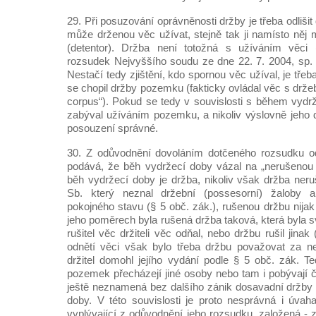
29. Při posuzování oprávněnosti držby je třeba odlišit 
může drženou věc užívat, stejně tak ji namísto něj 
(detentor). Držba není totožná s užíváním věci 
rozsudek Nejvyššího soudu ze dne 22. 7. 2004, sp.
Nestačí tedy zjištění, kdo spornou věc užíval, je tře
se chopil držby pozemku (fakticky ovládal věc s držeb
corpus“). Pokud se tedy v souvislosti s během vydr
zabýval užíváním pozemku, a nikoliv výslovně jeho d
posouzení správné.
30. Z odůvodnění dovoláním dotčeného rozsudku o
podává, že běh vydržecí doby vázal na „nerušenou
běh vydržecí doby je držba, nikoliv však držba ner
Sb. který neznal držební (possesorní) žaloby a
pokojného stavu (§ 5 obč. zák.), rušenou držbu nija
jeho poměrech byla rušená držba taková, která byla 
rušitel věc držiteli věc odňal, nebo držbu rušil jinak
odnětí věci však bylo třeba držbu považovat za ne
držitel domohl jejího vydání podle § 5 obč. zák. T
pozemek přecházejí jiné osoby nebo tam i pobývají či 
ještě neznamená bez dalšího zánik dosavadní držby 
doby. V této souvislosti je proto nesprávná i úva
vyplývající z odůvodnění jeho rozsudku, založená - 