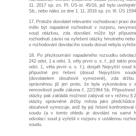
11. 2017 sp. zn. Pl. ÚS-st. 45/16, jež bylo uveřejn
Sb., nebo nález ze dne 1. 11. 2016 sp. zn. III. ÚS 1594
17. Protože dovolatel relevantní rozhodovací praxi do
mělo být napadené rozhodnutí v rozporu, nevymezi
soud otázkou, zda dovolání může být přípustn
rozhodnutí závisí na vyřešení otázky hmotného nebo 
v rozhodování dovolacího soudu dosud nebyla vyřeše
18. Po přezkoumání napadeného rozsudku odvolac
242 odst. 1 a odst. 3, věty první o. s. ř., jež takto pr
odst. 1, věta první o. s. ř.), dospěl Nejvyšší soud 
přípustné pro řešení (dosud Nejvyšším soud
(dovolatelem obsahově vymezené), zda držbu l
oprávněnou již jen proto, že byla vykonávána v s
nemovitostí podle zákona č. 22/1964 Sb. Přípustnost 
otázky pak zakládá možnost zabývat se v režimu § 23
otázky oprávněné držby města jako předchůdce ž
obsahově vymezuje, aniž by její řešení konfrontoval 
soudu (a v tomto ohledu je dovolání na samé hran
odvolací soud ji vyřešil v rozporu s ustálenou rozh
soudu.