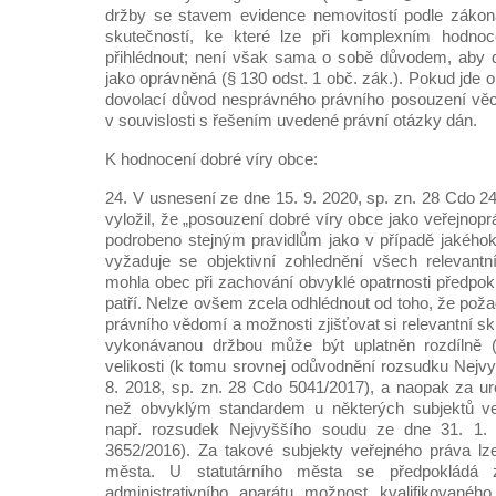
držby se stavem evidence nemovitostí podle zákona
skutečností, ke které lze při komplexním hodnoce
přihlédnout; není však sama o sobě důvodem, aby d
jako oprávněná (§ 130 odst. 1 obč. zák.). Pokud jde o
dovolací důvod nesprávného právního posouzení věc
v souvislosti s řešením uvedené právní otázky dán.
K hodnocení dobré víry obce:
24. V usnesení ze dne 15. 9. 2020, sp. zn. 28 Cdo 2
vyložil, že „posouzení dobré víry obce jako veřejnop
podrobeno stejným pravidlům jako v případě jakéhokol
vyžaduje se objektivní zohlednění všech relevantn
mohla obec při zachování obvyklé opatrnosti předpokl
patří. Nelze ovšem zcela odhlédnout od toho, že pož
právního vědomí a možnosti zjišťovat si relevantní sk
vykonávanou držbou může být uplatněn rozdílně (
velikosti (k tomu srovnej odůvodnění rozsudku Nejv
8. 2018, sp. zn. 28 Cdo 5041/2017), a naopak za ur
než obvyklým standardem u některých subjektů ve
např. rozsudek Nejvyššího soudu ze dne 31. 1.
3652/2016). Za takové subjekty veřejného práva lze
města. U statutárního města se předpokládá
administrativního aparátu možnost kvalifikovaného