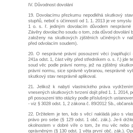
IV. Důvodnost dovolání
19. Dovolacímu přezkumu nepodléhá skutkový stav 
stupňů, neboť s účinností od 1. 1. 2013 je ve smyslu
1 o. s. ř. jediným dovolacím důvodem nesprávné 
Závěry dovolacího soudu o tom, zda důvod dovolání b
založeny na skutkových zjištěních učiněných v nal
před odvolacím soudem).
20. O nesprávné právní posouzení věci (naplňující
241a odst. 1, část věty před středníkem o. s. ř.) jde te
soud věc podle právní normy, jež na zjištěný skutk
právní normu, sice správně vybranou, nesprávně vylo
skutkový stav nesprávně aplikoval.
21. Jelikož k nabytí vlastnického práva vydržení
vnesených skutkových tvrzení dojít před 1. 1. 2014, 
při posouzení této otázky podle příslušných ustanove
- viz § 3028 odst. 1, 2 zákona č. 89/2012 Sb., občanský
22. Držitelem je ten, kdo s věcí nakládá jako s vl
právo pro sebe (§ 129 odst. 1 obč. zák.). Je-li drž
okolnostem v dobré víře o tom, že mu věc nebo prá
oprávněným (§ 130 odst. 1 věta první obč. zák.). Op