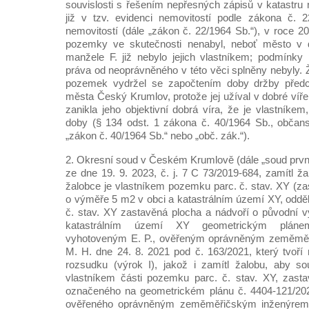
souvislosti s řešením nepřesných zápisů v katastru 
již v tzv. evidenci nemovitostí podle zákona č. 2
nemovitostí (dále „zákon č. 22/1964 Sb.“), v roce 2
pozemky ve skutečnosti nenabyl, neboť město v d
manžele F. již nebylo jejich vlastníkem; podmínky 
práva od neoprávněného v této věci splněny nebyly. Ž
pozemek vydržel se započtením doby držby před
města Český Krumlov, protože jej užíval v dobré víř
zanikla jeho objektivní dobrá víra, že je vlastníkem
doby (§ 134 odst. 1 zákona č. 40/1964 Sb., občans
„zákon č. 40/1964 Sb.“ nebo „obč. zák.“).
2. Okresní soud v Českém Krumlově (dále „soud prv
ze dne 19. 9. 2023, č. j. 7 C 73/2019-684, zamítl ža
žalobce je vlastníkem pozemku parc. č. stav. XY (za
o výměře 5 m2 v obci a katastrálním území XY, odd
č. stav. XY zastavěná plocha a nádvoří o původní 
katastrálním území XY geometrickým pláne
vyhotoveným E. P., ověřeným oprávněným zeměměř
M. H. dne 24. 8. 2021 pod č. 163/2021, který tvoří 
rozsudku (výrok I), jakož i zamítl žalobu, aby so
vlastníkem části pozemku parc. č. stav. XY, zasta
označeného na geometrickém plánu č. 4404-121/202
ověřeného oprávněným zeměměřičským inženýrem 