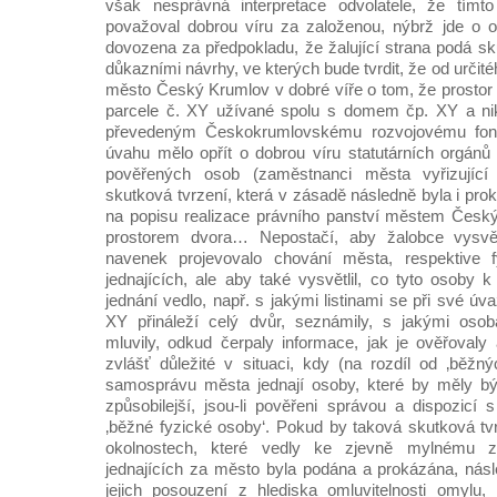
však nesprávná interpretace odvolatele, že tímt
považoval dobrou víru za založenou, nýbrž jde o 
dovozena za předpokladu, že žalující strana podá sk
důkazními návrhy, ve kterých bude tvrdit, že od určit
město Český Krumlov v dobré víře o tom, že prostor 
parcele č. XY užívané spolu s domem čp. XY a ni
převedeným Českokrumlovskému rozvojovému fond
úvahu mělo opřít o dobrou víru statutárních orgánů
pověřených osob (zaměstnanci města vyřizujíc
skutková tvrzení, která v zásadě následně byla i pro
na popisu realizace právního panství městem Čes
prostorem dvora… Nepostačí, aby žalobce vysvětl
navenek projevovalo chování města, respektive 
jednajících, ale aby také vysvětlil, co tyto osoby
jednání vedlo, např. s jakými listinami se při své ú
XY přináleží celý dvůr, seznámily, s jakými osob
mluvily, odkud čerpaly informace, jak je ověřovaly
zvlášť důležité v situaci, kdy (na rozdíl od ‚běžn
samosprávu města jednají osoby, které by měly bý
způsobilejší, jsou-li pověřeni správou a dispozic
‚běžné fyzické osoby‘. Pokud by taková skutková t
okolnostech, které vedly ke zjevně mylnému z
jednajících za město byla podána a prokázána, násl
jejich posouzení z hlediska omluvitelnosti omyl