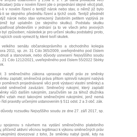
ve smyslu ustanovení § 159a o. s. ř. je dána překážka věci
catae) [zda v novém řízení jde o projednání stejné věci] platí,
e-li v novém řízení o tentýž nárok nebo stav, o němž již bylo
-li se stejného předmětu řízení a týchž osob. Tentýž předmět
 tentýž nárok nebo stav vymezený žalobním petitem vyplývá ze
 jimiž byl uplatněn (ze stejného skutku). Podstatu skutku
spatřovat především v jednání (a to ve všech jeho jevových
m byl způsoben; následek je pro určení skutku podstatný proto,
jících osob vymezit ty, které tvoří skutek.
í velkého senátu občanskoprávního a obchodního kolegia
ora 2011, sp. zn. 31 Cdo 365/2009, uveřejněného pod číslem
odnutí a stanovisek, nebo důvody usnesení Nejvyššího soudu
zn. 21 Cdo 1212/2021, uveřejněného pod číslem 55/2022 Sbírky
ek.
dst. 3 směnečného zákona upravuje nabytí práv ze směnky
nku zaplatil; směnečná práva přitom splnivší rukojmí nabývá
(v poměrech projednávané věci proti výstavci vlastní směnky) a
sobě směnečně zavázáni. Směnečný rukojmí, který zaplatil
nky vůči dalším rukojmím, zaručivším se za téhož dlužníka
nitřní vztah mezi takovými směnečnými rukojmími, jenž nemá
ídí pravidly určenými ustanovením § 511 odst. 2 a 3 obč. zák.
i důvody rozsudku Nejvyššího soudu ze dne 27. září 2017, sp.
obou spojenou s návrhem na vydání směnečného platebního
, přičemž aktivní věcnou legitimaci k výkonu směnečných práv
ukojmím) dovozoval z toho, že směnku nabyl (poté, kdy na