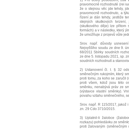
1) Pro účely posouzení, zda 
pravomocně rozhodnuté (rei iudi
že o stejnou věc jde tehdy, jd
pravomocně rozhodnuto, a týká
řízení je dán tehdy, jestliže
stejných skutkových tvrzení,
(skutkového děje) lze přitom 
formách) a v následku, který jí
že umožňuje z projevů vůle jedna
Srov. např. důvody usnesen
Nejvyššího soudu ze dne 9. ún
68/2011 Sbírky soudních rozh
ze dne 5. listopadu 2021, sp. 
soudních rozhodnutí a stanovis
2) Ustanovení čl. I. § 32 o
směnečným rukojmím, který smě
proti tomu, za koho se zaručil 
proti všem, kdož jsou této o
směnku, nenabývá práv ze smě
(výstavce vlastní směnky). V
povahu vztahu směnečného, se ř
Srov. např. R 115/2017, jakož 
zn. 29 Cdo 3710/2015.
3) Uplatnil-li žalobce (žal
rozkazu) pohledávku ze směnky
proti žalovaným (směnečným r