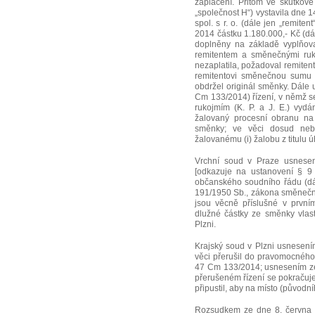
zaplacení. Přitom ve skutkové 
„společnost H“) vystavila dne 
spol. s r. o. (dále jen „remit
2014 částku 1.180.000,- Kč (dá
doplněny na základě vyplňova
remitentem a směnečnými ruko
nezaplatila, požadoval remite
remitentovi směnečnou sumu 
obdržel originál směnky. Dále 
Cm 133/2014) řízení, v němž s
rukojmím (K. P. a J. E.) vyd
žalovaný procesní obranu na 
směnky; ve věci dosud nebyl
žalovanému (i) žalobu z titulu ú
Vrchní soud v Praze usnesen
[odkazuje na ustanovení § 9 
občanského soudního řádu (dále 
191/1950 Sb., zákona směnečné
jsou věcně příslušné v první
dlužné částky ze směnky vlast
Plzni.
Krajský soud v Plzni usnesení
věci přerušil do pravomocného
47 Cm 133/2014; usnesením ze 
přerušeném řízení se pokračuje
připustil, aby na místo (původní
Rozsudkem ze dne 8. června 2