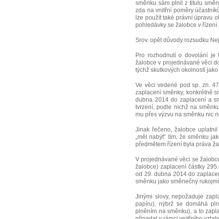
směnku sám plnil z titulu smě
zda na vnitřní poměry účastník
lze použít také právní úpravu 
pohledávky se žalobce v řízen
Srov. opět důvody rozsudku Ne
Pro rozhodnutí o dovolání je 
žalobce v projednávané věci d
týchž skutkových okolností jak
Ve věci vedené pod sp. zn. 4
zaplacení směnky, konkrétně s
dubna 2014 do zaplacení a s
tvrzení, podle nichž na směnku
mu přes výzvu na směnku nic ne
Jinak řečeno, žalobce uplatni
„měl nabýt“ tím, že směnku jak
předmětem řízení byla práva ža
V projednávané věci se žalobce
žalobce) zaplacení částky 295.
od 29. dubna 2014 do zaplacení
směnku jako směnečný rukojmí a
Jinými slovy, nepožaduje zapl
papíru), nýbrž se domáhá pln
plněním na směnku), a to zaplac
připadal v rámci vnitřního vzt