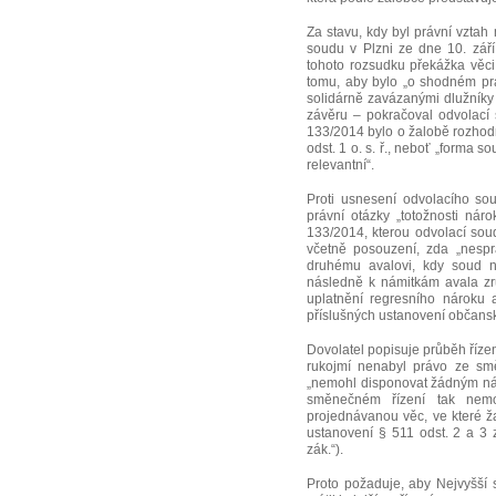
Za stavu, kdy byl právní vztah
soudu v Plzni ze dne 10. zář
tohoto rozsudku překážka věci 
tomu, aby bylo „o shodném pr
solidárně zavázanými dlužníky
závěru ‒ pokračoval odvolací 
133/2014 bylo o žalobě rozho
odst. 1 o. s. ř., neboť „forma 
relevantní“.
Proti usnesení odvolacího so
právní otázky „totožnosti ná
133/2014, kterou odvolací sou
včetně posouzení, zda „nespr
druhému avalovi, kdy soud ne
následně k námitkám avala zr
uplatnění regresního nároku a
příslušných ustanovení občans
Dovolatel popisuje průběh říze
rukojmí nenabyl právo ze smě
„nemohl disponovat žádným ná
směnečném řízení tak nemo
projednávanou věc, ve které ža
ustanovení § 511 odst. 2 a 3 
zák.“).
Proto požaduje, aby Nejvyšší 