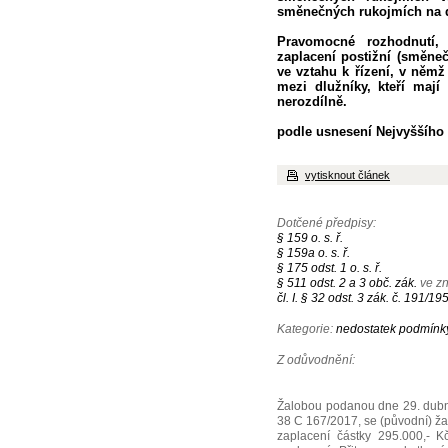
směnečných rukojmích na 
Pravomocné rozhodnutí,
zaplacení postižní (směneč
ve vztahu k řízení, v něm
mezi dlužníky, kteří mají
nerozdílně.
podle usnesení Nejvyššího 
vytisknout článek
Dotčené předpisy:
§ 159 o. s. ř.
§ 159a o. s. ř.
§ 175 odst. 1 o. s. ř.
§ 511 odst. 2 a 3 obč. zák.
ve zn
čl. I. § 32 odst. 3 zák. č. 191/19
Kategorie:
nedostatek podmínky 
Z odůvodnění:
Žalobou podanou dne 29. dubn
38 C 167/2017, se (původní) ža
zaplacení částky 295.000,-