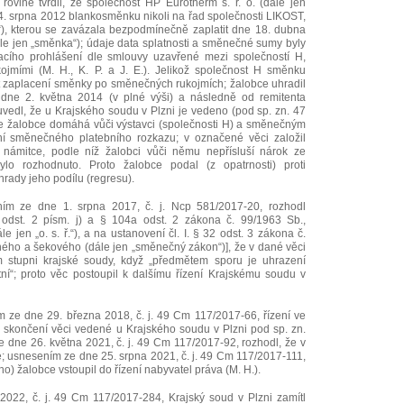
rovině tvrdil, že společnost HP Eurotherm s. r. o. (dále jen
14. srpna 2012 blankosměnku nikoli na řad společnosti LIKOST,
ent“), kterou se zavázala bezpodmínečně zaplatit dne 18. dubna
le jen „směnka“); údaje data splatnosti a směnečné sumy byly
cího prohlášení dle smlouvy uzavřené mezi společností H,
jmími (M. H., K. P. a J. E.). Jelikož společnost H směnku
nt zaplacení směnky po směnečných rukojmích; žalobce uhradil
dne 2. května 2014 (v plné výši) a následně od remitenta
uvedl, že u Krajského soudu v Plzni je vedeno (pod sp. zn. 47
e žalobce domáhá vůči výstavci (společnosti H) a směnečným
ání směnečného platebního rozkazu; v označené věci založil
námitce, podle níž žalobci vůči němu nepřísluší nárok ze
o rozhodnuto. Proto žalobce podal (z opatrnosti) proti
hrady jeho podílu (regresu).
ím ze dne 1. srpna 2017, č. j. Ncp 581/2017-20, rozhodl
odst. 2 písm. j) a § 104a odst. 2 zákona č. 99/1963 Sb.,
jen „o. s. ř.“), a na ustanovení čl. I. § 32 odst. 3 zákona č.
ho a šekového (dále jen „směnečný zákon“)], že v dané věci
m stupni krajské soudy, když „předmětem sporu je uhrazení
ní“; proto věc postoupil k dalšímu řízení Krajskému soudu v
m ze dne 29. března 2018, č. j. 49 Cm 117/2017-66, řízení ve
 skončení věci vedené u Krajského soudu v Plzni pod sp. zn.
dne 26. května 2021, č. j. 49 Cm 117/2017-92, rozhodl, že v
; usnesením ze dne 25. srpna 2021, č. j. 49 Cm 117/2017-111,
ho) žalobce vstoupil do řízení nabyvatel práva (M. H.).
022, č. j. 49 Cm 117/2017-284, Krajský soud v Plzni zamítl