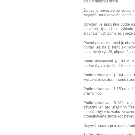
vrátil k dalšímu řízení.
Žalovaný považuje za správné 
Nejvyšší soud dovolání odmítl.
Dovolání je přípustné podle us
otevřené, týkající se výkla
srovnatelných poměrech beze 
Právní posouzení věci je obecn
normy, jež na zjištěný skutko
nesprávně vyložil, případně ji 
Podle ustanovení § 103 o. s. 
podmínky, za nichž může rozhod
Podle ustanovení § 104 odst. 1 
který nelze odstranit, soud řízen
Podle ustanovení § 159 o. s. ř
právní moci.
Podle ustanovení § 159a o. s. 
závazný jen pro účastníky říz
nemůže být v rozsahu závaznos
projednávána znovu (odstavec 
Nejvyšší soud v prvé řadě přede