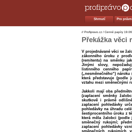
Shrnutí
Pro právní
//
Profipravo.cz
/
Cenné papíry
19.06
Překážka věci
V projednávané věci se žal
zákonného úroku z prodle
(remitentu) na směnku ja
Jinými slovy, nepožaduj
listinného cenného papí
(„nesměnečného“) nároku (
která představuje (podle 
vztahu mezi směnečnými r
Jakkoli mají oba předmětn
(zaplacení směnky žalob
skutkově i právně odlišn
zaplacení pohledávky urč
pohledávky na úhradu celé 
šestiprocentního úroku z t
která měla žalobci (podle
směnečný rukojmí; předm
zaplacení pohledávky vzn
směnečných rukojmích v