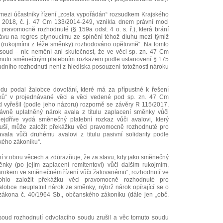
 mezi účastníky řízení „zcela vypořádán“ rozsudkem Krajského
í 2018, č. j. 47 Cm 133/2014-249, vznikla dnem právní moci
pravomocně rozhodnuté (§ 159a odst. 4 o. s. ř.), která brání
ávu na regres plynoucímu ze splnění téhož dluhu mezi týmiž
 (rukojmími z téže směnky) rozhodováno opětovně“. Na tomto
soud ‒ nic nemění ani skutečnost, že ve věci sp. zn. 47 Cm
dnuto směnečným platebním rozkazem podle ustanovení § 175
soudního rozhodnutí není z hlediska posouzení totožnosti nároku
udu podal žalobce dovolání, které má za přípustné k řešení
roků“ v projednávané věci a věci vedené pod sp. zn. 47 Cm
d vyřešil (podle jeho názoru) rozporně se závěry R 115/2017,
ávně uplatněný nárok avala z titulu zaplacení směnky vůči
jdříve vydá směnečný platební rozkaz vůči avalovi, který
uší, může založit překážku věci pravomocně rozhodnuté pro
vala vůči druhému avalovi z titulu pasivní solidarity podle
kého zákoníku“.
ní v obou věcech a zdůrazňuje, že za stavu, kdy jako směnečný
nky (po jejím zaplacení remitentovi) vůči dalším rukojmím,
rokem ve směnečném řízení vůči žalovanému“; rozhodnutí ve
hlo založit překážku věci pravomocně rozhodnuté pro
lobce neuplatnil nárok ze směnky, nýbrž nárok opírající se o
zákona č. 40/1964 Sb., občanského zákoníku (dále jen „obč.
soud rozhodnutí odvolacího soudu zrušil a věc tomuto soudu