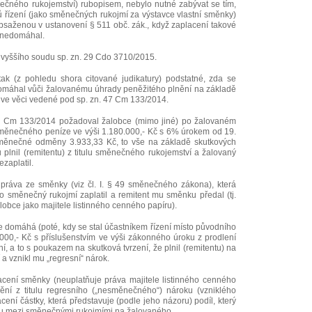
nečného rukojemství) rubopisem, nebylo nutné zabývat se tím,
ů řízení (jako směnečných rukojmí za výstavce vlastní směnky)
obsaženou v ustanovení § 511 obč. zák., když zaplacení takové
í nedomáhal.
jvyššího soudu sp. zn. 29 Cdo 3710/2015.
tak (z pohledu shora citované judikatury) podstatné, zda se
omáhal vůči žalovanému úhrady peněžitého plnění na základě
o ve věci vedené pod sp. zn. 47 Cm 133/2014.
7 Cm 133/2014 požadoval žalobce (mimo jiné) po žalovaném
měnečného peníze ve výši 1.180.000,- Kč s 6% úrokem od 19.
měnečné odměny 3.933,33 Kč, to vše na základě skutkových
 plnil (remitentu) z titulu směnečného rukojemství a žalovaný
zaplatil.
l práva ze směnky (viz čl. I. § 49 směnečného zákona), která
o směnečný rukojmí zaplatil a remitent mu směnku předal (tj.
lobce jako majitele listinného cenného papíru).
 domáhá (poté, kdy se stal účastníkem řízení místo původního
000,- Kč s příslušenstvím ve výši zákonného úroku z prodlení
, a to s poukazem na skutková tvrzení, že plnil (remitentu) na
 vznikl mu „regresní“ nárok.
acení směnky (neuplatňuje práva majitele listinného cenného
ění z titulu regresního („nesměnečného“) nároku (vzniklého
ení částky, která představuje (podle jeho názoru) podíl, který
ahu mezi směnečnými rukojmími na žalovaného.