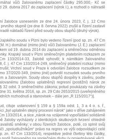
omáhal vůči žalovanému zaplacení částky 295.000,- Kč se
 29. dubna 2017 do zaplacení (výrok I.), a rozhodl o náhradě
ní žalobce usnesením ze dne 24. února 2023, č. j. 12 Cmo
rvního stupně (ze dne 8. června 2022) zrušil a řízení zastavil
áhradě nákladů řízení před soudy obou stupňů (druhý výrok).
Krajského soudu v Plzni bylo vedeno řízení (pod sp. zn. 47 Cm
M. H.) domáhal (mimo jiné) vůči žalovanému (J. E.) zaplacení
rokem od 19. dubna 2014 do zaplacení a směnečnou odměnou
směnky. Krajský soud v Plzni směnečným platebním rozkazem ze
 Cm 133/2014-33, žalobě vyhověl; k námitkám žalovaného
8, č. j. 47 Cm 133/2014-249, směnečný platební rozkaz (mimo
zrušil; Vrchní soud v Praze k odvolání žalobce rozsudkem ze
Cmo 37/2020-349, (mimo jiné) potvrdil rozsudek soudu prvního
em a žalovaným. Soudy obou stupňů dospěly k závěru, podle
alovanému (žalobou uplatněný) regresní (postižní) nárok ze
. § 32 odst. 3 směnečného zákona; potud poukázaly na závěry
dne 31. května 2016, sp. zn. 29 Cdo 2653/2015 (uveřejněného
dních rozhodnutí a stanovisek ‒ dále jen „R 115/2017“)].
d, cituje ustanovení § 159 a § 159a odst. 1, 3 a 4 o. s. ř.,
ci „byl uplatněn stejný procesní nárok“ jako v dříve zahájeném
 Cm 133/2014, a sice „nárok na vzájemné vypořádání solidárně
ě žaloby vycházely z identických skutkových tvrzení ohledně
avalistů směnky; v obou řízeních žalobce, poté, co splnil svůj
ůči „spoludlužníkům“ právo na regres ve výši odpovídající celé
p. zn. 47 Cm 133/2014), respektive jedné čtvrtiny této částky,
e podíl žalovaného na společném dluhu (v projednávané věci).