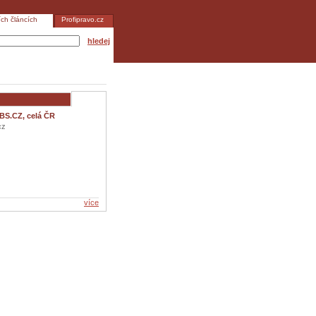
ích článcích
Profipravo.cz
hledej
BS.CZ, celá ČR
cz
více