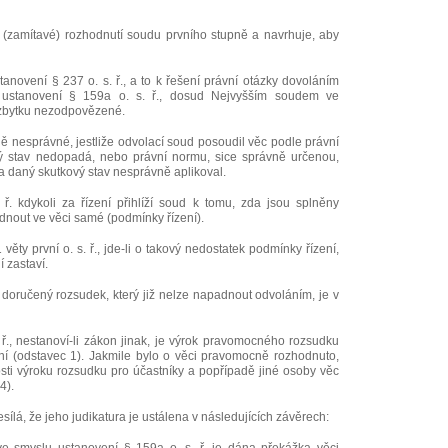
(zamítavé) rozhodnutí soudu prvního stupně a navrhuje, aby
tanovení § 237 o. s. ř., a to k řešení právní otázky dovoláním
du ustanovení § 159a o. s. ř., dosud Nejvyšším soudem ve
zbytku nezodpovězené.
ě nesprávné, jestliže odvolací soud posoudil věc podle právní
vý stav nedopadá, nebo právní normu, sice správně určenou,
na daný skutkový stav nesprávně aplikoval.
ř. kdykoli za řízení přihlíží soud k tomu, zda jsou splněny
nout ve věci samé (podmínky řízení).
věty první o. s. ř., jde-li o takový nedostatek podmínky řízení,
í zastaví.
. doručený rozsudek, který již nelze napadnout odvoláním, je v
ř., nestanoví-li zákon jinak, je výrok pravomocného rozsudku
ení (odstavec 1). Jakmile bylo o věci pravomocně rozhodnuto,
ti výroku rozsudku pro účastníky a popřípadě jiné osoby věc
4).
sílá, že jeho judikatura je ustálena v následujících závěrech: