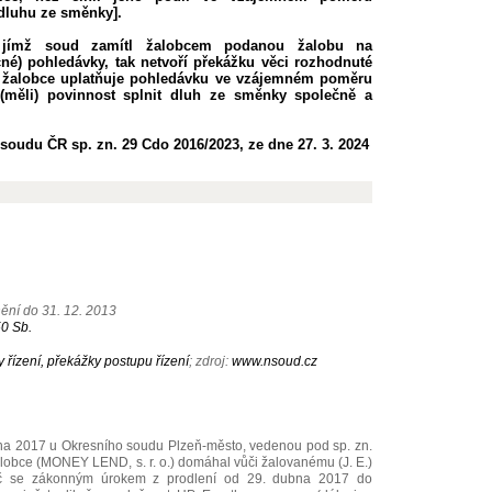
dluhu ze směnky].
 jímž soud zamítl žalobcem podanou žalobu na
né) pohledávky, tak netvoří překážku věci rozhodnuté
ž žalobce uplatňuje pohledávku ve vzájemném poměru
 (měli) povinnost splnit dluh ze směnky společně a
soudu ČR sp. zn. 29 Cdo 2016/2023, ze dne 27. 3. 2024
ění do 31. 12. 2013
50 Sb.
řízení, překážky postupu řízení
; zdroj:
www.nsoud.cz
a 2017 u Okresního soudu Plzeň-město, vedenou pod sp. zn.
lobce (MONEY LEND, s. r. o.) domáhal vůči žalovanému (J. E.)
 Kč se zákonným úrokem z prodlení od 29. dubna 2017 do