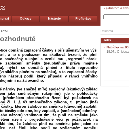
v judikátech a dalš
 praxi
Odkazy
Nástroje
Profiprávo
Reklama
.2024
 rozhodnuté
Jobs
Nabídky na JO
obce domáhá zaplacení částky s příslušenstvím ve výši
18.07., Q: jobs.
ní, a to s poukazem na skutková tvrzení, že plnil
ko směnečný rukojmí a vznikl mu „regresní“ nárok.
e zaplacení směnky (neuplatňuje práva majitele
ru), nýbrž se domáhá plnění z titulu regresního
vzniklého plněním na směnku), a to zaplacení částky,
jeho názoru) podíl, který připadal v rámci vnitřního
ukojmími na žalovaného.
é nároky (ve značné míře) společný (skutkový) základ
cem jako směnečným rukojmím), jde o pohledávky
é [předmětem předchozího řízení byl požadavek na
ené čl. I. § 49 směnečného zákona, tj. (mimo jiné)
částky, kterou žalobce na směnku (důvodně) zaplatil,
éto částky ode dne, kdy zaplatil, a (směnečné) odměny,
 jeho názoru) vzniknout tím, že plnil na směnku jako
ětem řízení v projednávané věci je požadavek na
iklé tím, že žalobce plnil na směnku jako jeden ze
íce, než činil jeho podíl ve vzájemném poměru