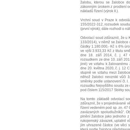
žalobu, kterou se žalobce d
zákonným úrokem z prodlení od
nákladů řízení (výrok II.).
Vrchní soud v Praze k odvolá
155/2022-312, rozsudek soudu p
(první výrok); dále rozhodl o n
Odvolací soud zdůraznil, že u 
133/2014), v němž se žalobce (
částky 1.180.000,- Kč s 6% ú
ve výši 3.933,33 Kč z titulu 
dne 18. září 2014, č. j. 47
rozsudkem ze dne 10. září 201
jiné) ve vztahu k žalovanému 
dne 20. května 2020, č. j. 12 
stupně ve vztahu mezi žalobc
něhož žalobci nevznikl vůči ž
směnky podle ustanovení čl. I
rozsudku Nejvyššího soudu ze 
pod číslem 115/2017 Sbírky sou
Na tomto základě odvolací sou
zdůraznil, že v projednávané vě
řízení vedeném pod sp. zn. 47
zavázaných spoludlužníků“. Ob
plnění žalobce jako jednoho z 
rukojemský závazek, uplatnil v
jím uhrazené částce (ve věci s
která podle žalobce představuj