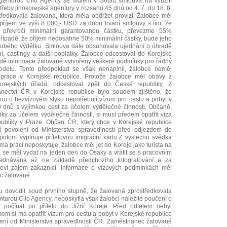
genturou Clio Agency se sídlem v Soulu smlouva na využití
řeby jihokorejské agentury v rozsahu 45 dnů od 4. 7. do 18. 8.
ředkovala žalovaná, která měla obdržet provizi. Žalobce měl
říjem ve výši 8 000,- USD za dobu trvání smlouvy s tím, že
 překročí minimální garantovanou částku, převezme 55%
případě, že příjem nedosáhne 50% minimální částky, bude jeho
hrubého výdělku. Smlouva dále obsahovala ujednání o úhradě
í, castingy a další poplatky. Žalobce odcestoval do Korejské
ladě informace žalované vytvořeny veškeré podmínky pro řádný
odelu. Tento předpoklad se však nenaplnil, žalobce neměl
 práce v Korejské republice. Protože žalobce měl obavy z
orejských úřadů, odcestoval zpět do České republiky. Z
lanectví ČR v Korejské republice bylo soudem zjištěno, že
u o bezvízovém styku nepotřebují vízum pro cestu a pobyt v
 dnů s výjimkou cest za účelem výdělečné činnosti. Občané,
liky za účelem výdělečné činnosti, si musí předem opatřit víza
publiky v Praze. Občan ČR, který chce v Korejské republice
ní povolení od Ministerstva spravedlnosti před odjezdem do
u potom vyplňuje příletovou imigrační kartu.Z výslechu svědka
ama práci neposkytuje, žalobce měl jet do Koreje jako turista na
u se měl vydat na jeden den do Ósaky a vrátit se s pracovním
jednávána až na základě předchozího fotografování a za
eví zájem zákazníci. Informace o vízových podmínkách měl
c žalované.
u dovodil soud prvního stupně, že žalovaná zprostředkovala
nturou Clio Agency, neposkytla však žalobci náležité poučení o
počínat po příletu do Jižní Koreje. Před odletem nebyl
m si má opatřit vízum pro cestu a pobyt v Korejské republice
lení od Ministerstva spravedlnosti ČR. Zaměstnanec žalované