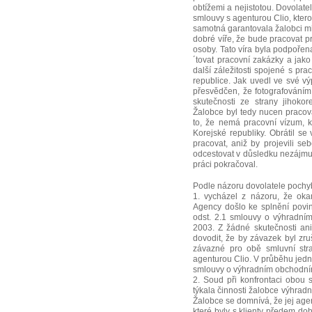
obtížemi a nejistotou. Dovolat
smlouvy s agenturou Clio, ktero
samotná garantovala žalobci mi
dobré víře, že bude pracovat pr
osoby. Tato víra byla podpořen
´tovat pracovní zakázky a jak
další záležitosti spojené s pr
republice. Jak uvedl ve své v
přesvědčen, že fotografováním 
skutečnosti ze strany jihoko
Žalobce byl tedy nucen pracov
to, že nemá pracovní vízum, 
Korejské republiky. Obrátil se 
pracovat, aniž by projevili s
odcestovat v důsledku nezájmu 
práci pokračoval.
Podle názoru dovolatele pochyb
1. vycházel z názoru, že ok
Agency došlo ke splnění povinn
odst. 2.1 smlouvy o výhradní
2003. Z žádné skutečnosti an
dovodit, že by závazek byl zr
závazné pro obě smluvní str
agenturou Clio. V průběhu jedn
smlouvy o výhradním obchodní
2. Soud při konfrontaci obou
týkala činnosti žalobce výhradn
Žalobce se domnívá, že jej agen
které byly s klienty předem do