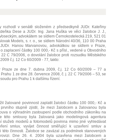
y rozhodl v senátě složeném z předsedkyně JUDr. Kateřiny
eňka Dese a JUDr. Ing. Jana Huška ve věci žalobce J. J.,
oseckým, advokátem se sídlem Černokostelecká 219, 521 01
lovak Models, s. r. o., se sídlem Národní 40/36, 110 00 Praha
 JUDr. Hanou Marvanovou, advokátkou se sídlem v Praze,
o zaplacení částky 100 000,- Kč s přísl., vedené u Obvodního
 22 C 79/2006, o dovolání žalobce proti rozsudku Městského
009 č.j. 12 Co 60/2009 - 77, takto:
 Praze ze dne 7. dubna 2009, č.j. 12 Co 60/2009 – 77 a
rahu 1 ze dne 28. července 2008, č. j. 22 C 79/2006 – 53, se
soudu pro Prahu 1 k dalšímu řízení.
il žalované povinnost zaplatit žalobci částku 100 000,- Kč a
 prvního stupně zjistil, že mezi žalobcem a žalovanou byla
ouva o výhradním zastoupení podle obchodního zákoníku na
e této smlouvy byla žalovaná jako modelingová agentura
ní služeb modelů a fotomodelů povinna mimo jiné vyhledávat
ení smluv, vyvíjet činnost směřující k uzavření smluv a
ci této činnosti. Žalobce se zavázal za podmínek stanovených
provizi. Dne 26. 4. 2004 byla uzavřena mezi žalobcem a