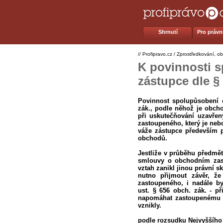
Shrnutí
Pro právní
//
Profipravo.cz
/
Zprostředkování, o
K povinnosti 
zástupce dle §
Povinnost spolupůsobení 
zák., podle něhož je obch
při uskutečňování uzavře
zastoupeného, který je ne
váže zástupce především p
obchodů.
Jestliže v průběhu předmět
smlouvy o obchodním zast
vztah zanikl jinou právní s
nutno přijmout závěr, ž
zastoupeného, i nadále b
ust. § 656 obch. zák. - p
napomáhat zastoupenému př
vznikly.
podle rozsudku Nejvyššího 