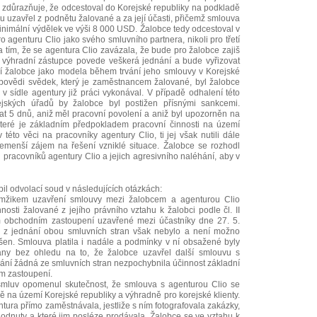
el zdůrazňuje, že odcestoval do Korejské republiky na podkladě
u uzavřel z podnětu žalované a za její účasti, přičemž smlouva
nimální výdělek ve výši 8 000 USD. Žalobce tedy odcestoval v
o agenturu Clio jako svého smluvního partnera, nikoli pro třetí
a tím, že se agentura Clio zavázala, že bude pro žalobce zajiš
o výhradní zástupce povede veškerá jednání a bude vyřizovat
ací žalobce jako modela během trvání jeho smlouvy v Korejské
ýpovědi svědek, který je zaměstnancem žalované, byl žalobce
v sídle agentury již práci vykonával. V případě odhalení této
rejských úřadů by žalobce byl postižen přísnými sankcemi.
at 5 dnů, aniž měl pracovní povolení a aniž byl upozorněn na
které je základním předpokladem pracovní činnosti na území
v této věci na pracovníky agentury Clio, ti jej však nutili dále
ebemenší zájem na řešení vzniklé situace. Žalobce se rozhodl
pracovníků agentury Clio a jejich agresivního naléhání, aby v
il odvolací soud v následujících otázkách:
amžikem uzavření smlouvy mezi žalobcem a agenturou Clio
osti žalované z jejího právního vztahu k žalobci podle čl. II
m obchodním zastoupení uzavřené mezi účastníky dne 27. 5.
i z jednání obou smluvních stran však nebylo a není možno
ušen. Smlouva platila i nadále a podmínky v ní obsažené byly
any bez ohledu na to, že žalobce uzavřel další smlouvu s
ání žádná ze smluvních stran nezpochybnila účinnost základní
m zastoupení.
 smluv opomenul skutečnost, že smlouva s agenturou Clio se
ě na území Korejské republiky a výhradně pro korejské klienty.
tura přímo zaměstnávala, jestliže s ním fotografovala zakázky,
hodnuty a které jim posléze prodávala. Žalobce se ve vztahu k