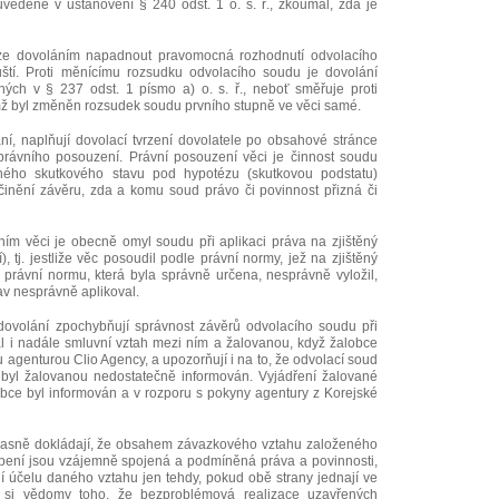
edené v ustanovení § 240 odst. 1 o. s. ř., zkoumal, zda je
 lze dovoláním napadnout pravomocná rozhodnutí odvolacího
ští. Proti měnícímu rozsudku odvolacího soudu je dovolání
ých v § 237 odst. 1 písmo a) o. s. ř., neboť směřuje proti
mž byl změněn rozsudek soudu prvního stupně ve věci samé.
í, naplňují dovolací tvrzení dovolatele po obsahové stránce
rávního posouzení. Právní posouzení věci je činnost soudu
těného skutkového stavu pod hypotézu (skutkovou podstatu)
inění závěru, zda a komu soud právo či povinnost přizná či
m věci je obecně omyl soudu při aplikaci práva na zjištěný
), tj. jestliže věc posoudil podle právní normy, jež na zjištěný
právní normu, která byla správně určena, nesprávně vyložil,
av nesprávně aplikoval.
dovolání zpochybňují správnost závěrů odvolacího soudu při
al i nadále smluvní vztah mezi ním a žalovanou, když žalobce
 agenturou Clio Agency, a upozorňují i na to, že odvolací soud
 byl žalovanou nedostatečně informován. Vyjádření žalované
obce byl informován a v rozporu s pokyny agentury z Korejské
 jasně dokládají, že obsahem závazkového vztahu založeného
ení jsou vzájemně spojená a podmíněná práva a povinnosti,
í účelu daného vztahu jen tehdy, pokud obě strany jednají ve
 si vědomy toho, že bezproblémová realizace uzavřených