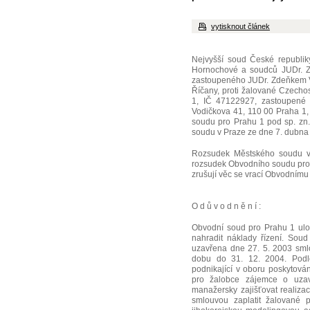
vytisknout článek
Nejvyšší soud České republik
Hornochové a soudců JUDr. Zd
zastoupeného JUDr. Zdeňkem V
Říčany, proti žalované Czechos
1, IČ 47122927, zastoupené
Vodičkova 41, 110 00 Praha 1, 
soudu pro Prahu 1 pod sp. zn.
soudu v Praze ze dne 7. dubna 2
Rozsudek Městského soudu v
rozsudek Obvodního soudu pro P
zrušují věc se vrací Obvodnímu 
O d ů v o d n ě n í :
Obvodní soud pro Prahu 1 ulož
nahradit náklady řízení. Soud
uzavřena dne 27. 5. 2003 sml
dobu do 31. 12. 2004. Podl
podnikající v oboru poskytová
pro žalobce zájemce o uzavř
manažersky zajišťovat realiza
smlouvou zaplatit žalované 