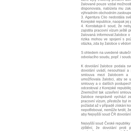
žalované pouze vzdal možnosti
disponovala, nabízela mu zak
výhradním obchodním zastoupen
3. Agentura Clio nedostála své
Korejské republice, naopak jej
4. Konstatuje-li soud, že ne
zajistila pracovní vízum ještě
žalovaná informovat žalobce o t
rizika mohou ve spojení s po
otázka, zda by žalobce s vědo
S ohledem na uvedené skutečno
odvolacího soudu, popř. i soudu 
K dovolání žalobce podala sv
dovolání uvádí, nesouhlasí a
smlouva mezi žalobcem a Cl
umožňovala žalobci, aby se u
smlouvy a o dalších postupech
odcestoval z Korejské republiky
Znemožnil tak uzavření smlouvy
žalobce nesprávně vychází ze
pracovní vízum, přestože byl 
požádat až v případě získání ko
nepotřeboval, nemůže tvrdit, ž
aby Nejvyšší soud ČR dovolání 
Nejvyšší soud České republiky (
zjištění, že dovolání prot