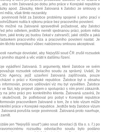
, aby s ním žalovaná po dobu jeho práce v Korejské republice
ázky apod. Závazky, které žalovaná k žalobci ze smlouvy o
í měla, však tímto nezanikly.
 povinnosti řešit za žalobce problémy spojené s jeho prací v
 pohrůžkami nutila k výkonu práce bez pracovního povolení.
bylo možné na žalované spravedlivě požadovat, aby žalobci
 před jeho odletem, jestliže neměl sjednanou práci, potom měla
om, jaké kroky jej budou čekat v zahraničí, jaké obtíže a jaká
žadavkem pracovního víza a pracovního povolení nastat. Je
mím těchto komplikací vůbec nabízenou smlouvu akceptoval.
sti navrhuje dovolatel, aby Nejvyšší soud ČR zrušil rozsudek
prvního stupně a věc vrátil k dalšímu řízení.
oje vyjádření žalovaná. S argumenty, které žalobce ve svém
 považuje rozsudek odvolacího soudu za správný. Uvádí, že
io Agency, jejíž uzavření žalovaná zajišťovala, pouze
cházel o práci v Korejské republice. Žalobce byl o obsahu
 informován, proces udělování víz mu byl vysvětlen. Žalobce
 ve fázi, kdy projevil zájem o spolupráci s ním první zákazník.
 na jeho práci pro konkrétního klienta. Žalovaná uzavírá, že
 skutečnosti, že potřeboval pro pobyt v Korejské republice
informován pracovníkem žalované o tom, že o toto vízum může
nkrétní práce v Korejské republice. Jestliže tedy žalobce vízum
e žalovaná porušila svoje povinnosti. Žalovaná proto navrhuje,
zamítl.
dále jen "Nejvyšší soud") jako soud dovolací (§ l0a o. s. ř.) po
i pravomocnému rozsudku odvolacího soudu bylo podáno