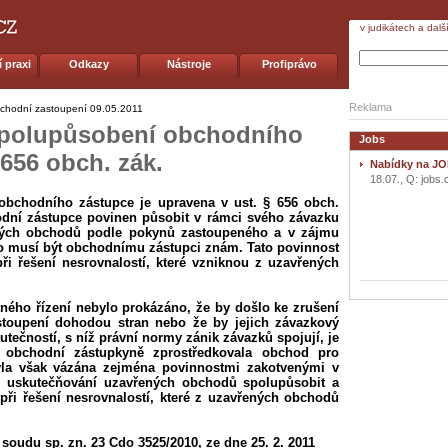
v judikátech a dalš
 praxi
Odkazy
Nástroje
Profiprávo
Reklama
bchodní zastoupení
09.05.2011
spolupůsobení obchodního
Jobs
 656 obch. zák.
Nabídky na JO
18.07., Q: jobs.
obchodního zástupce je upravena v ust. § 656 obch.
odní zástupce povinen působit v rámci svého závazku
ných obchodů podle pokynů zastoupeného a v zájmu
bo musí být obchodnímu zástupci znám. Tato povinnost
ři řešení nesrovnalostí, které vzniknou z uzavřených
ného řízení nebylo prokázáno, že by došlo ke zrušení
oupení dohodou stran nebo že by jejich závazkový
kutečností, s níž právní normy zánik závazků spojují, je
e obchodní zástupkyně zprostředkovala obchod pro
yla však vázána zejména povinnostmi zakotvenými v
ři uskutečňování uzavřených obchodů spolupůsobit a
i řešení nesrovnalostí, které z uzavřených obchodů
soudu sp. zn. 23 Cdo 3525/2010, ze dne 25. 2. 2011