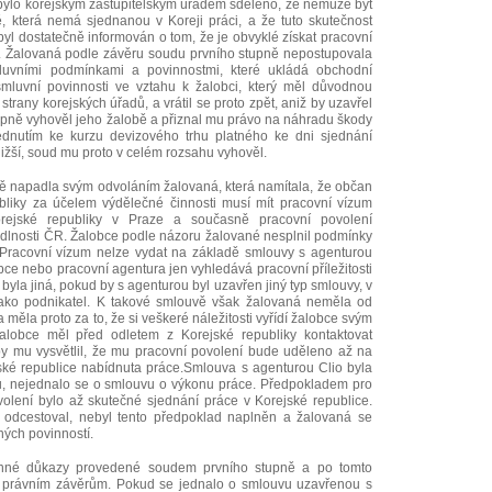
bylo korejským zastupitelským úřadem sděleno, že nemůže být
 která nemá sjednanou v Koreji práci, a že tuto skutečnost
byl dostatečně informován o tom, že je obvyklé získat pracovní
. Žalovaná podle závěru soudu prvního stupně nepostupovala
uvními podmínkami a povinnostmi, které ukládá obchodní
smluvní povinnosti ve vztahu k žalobci, který měl důvodnou
trany korejských úřadů, a vrátil se proto zpět, aniž by uzavřel
upně vyhověl jeho žalobě a přiznal mu právo na náhradu škody
édnutím ke kurzu devizového trhu platného ke dni sjednání
ižší, soud mu proto v celém rozsahu vyhověl.
 napadla svým odvoláním žalovaná, která namítala, že občan
bliky za účelem výdělečné činnosti musí mít pracovní vízum
orejské republiky v Praze a současně pracovní povolení
dlnosti ČR. Žalobce podle názoru žalované nesplnil podmínky
 Pracovní vízum nelze vydat na základě smlouvy s agenturou
pce nebo pracovní agentura jen vyhledává pracovní příležitosti
 byla jiná, pokud by s agenturou byl uzavřen jiný typ smlouvy, v
ako podnikatel. K takové smlouvě však žalovaná neměla od
měla proto za to, že si veškeré náležitosti vyřídí žalobce svým
alobce měl před odletem z Korejské republiky kontaktovat
y mu vysvětlil, že mu pracovní povolení bude uděleno až na
ké republice nabídnuta práce.Smlouva s agenturou Clio byla
u, nejednalo se o smlouvu o výkonu práce. Předpokladem pro
volení bylo až skutečné sjednání práce v Korejské republice.
odcestoval, nebyl tento předpoklad naplněn a žalovaná se
ých povinností.
tinné důkazy provedené soudem prvního stupně a po tomto
 právním závěrům. Pokud se jednalo o smlouvu uzavřenou s