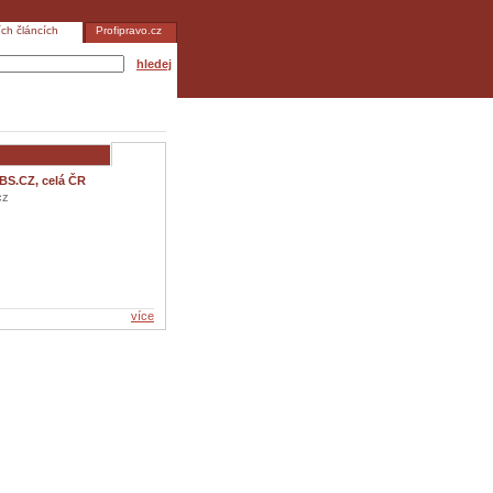
ích článcích
Profipravo.cz
hledej
BS.CZ, celá ČR
cz
více