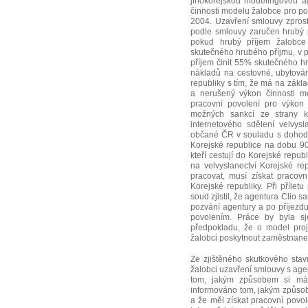
jihokorejskou modelingovou a
činnosti modelu žalobce pro pot
2004. Uzavření smlouvy zprost
podle smlouvy zaručen hrubý p
pokud hrubý příjem žalobce
skutečného hrubého příjmu, v 
příjem činit 55% skutečného 
nákladů na cestovné, ubytován
republiky s tím, že má na zák
a nerušený výkon činnosti m
pracovní povolení pro výkon
možných sankcí ze strany k
internetového sdělení velvys
občané ČR v souladu s dohodo
Korejské republice na dobu 90
kteří cestují do Korejské repub
na velvyslanectví Korejské re
pracovat, musí získat pracov
Korejské republiky. Při přílet
soud zjistil, že agentura Clio s
pozvání agentury a po příjezd
povolením. Práce by byla s
předpokladu, že o model proj
žalobci poskytnout zaměstnane
Ze zjištěného skutkového stav
žalobci uzavření smlouvy s age
tom, jakým způsobem si má 
informováno tom, jakým způsobe
a že měl získat pracovní povo