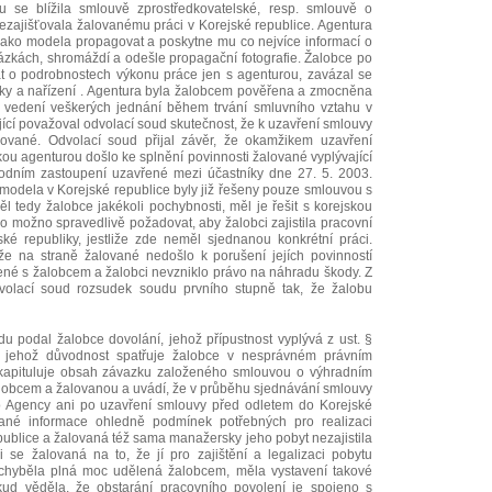
 se blížila smlouvě zprostředkovatelské, resp. smlouvě o
ezajišťovala žalovanému práci v Korejské republice. Agentura
jako modela propagovat a poskytne mu co nejvíce informací o
kázkách, shromáždí a odešle propagační fotografie. Žalobce po
t o podrobnostech výkonu práce jen s agenturou, zavázal se
yky a nařízení . Agentura byla žalobcem pověřena a zmocněna
k vedení veškerých jednání během trvání smluvního vztahu v
jící považoval odvolací soud skutečnost, že k uzavření smlouvy
lované. Odvolací soud přijal závěr, že okamžikem uzavření
ou agenturou došlo ke splnění povinnosti žalované vyplývající
dním zastoupení uzavřené mezi účastníky dne 27. 5. 2003.
 modela v Korejské republice byly již řešeny pouze smlouvou s
 tedy žalobce jakékoli pochybnosti, měl je řešit s korejskou
o možno spravedlivě požadovat, aby žalobci zajistila pracovní
é republiky, jestliže zde neměl sjednanou konkrétní práci.
že na straně žalované nedošlo k porušení jejích povinností
ené s žalobcem a žalobci nevzniklo právo na náhradu škody. Z
olací soud rozsudek soudu prvního stupně tak, že žalobu
u podal žalobce dovolání, jehož přípustnost vyplývá z ust. §
 jehož důvodnost spatřuje žalobce v nesprávném právním
ekapituluje obsah závazku založeného smlouvou o výhradním
obcem a žalovanou a uvádí, že v průběhu sjednávání smlouvy
io Agency ani po uzavření smlouvy před odletem do Korejské
vané informace ohledně podmínek potřebných pro realizaci
epublice a žalovaná též sama manažersky jeho pobyt nezajistila
i se žalovaná na to, že jí pro zajištění a legalizaci pobytu
 chyběla plná moc udělená žalobcem, měla vystavení takové
kud věděla, že obstarání pracovního povolení je spojeno s