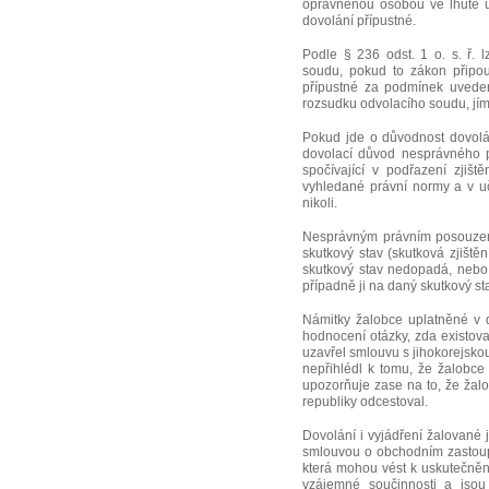
oprávněnou osobou ve lhůtě uv
dovolání přípustné.
Podle § 236 odst. 1 o. s. ř.
soudu, pokud to zákon připou
přípustné za podmínek uveden
rozsudku odvolacího soudu, jí
Pokud jde o důvodnost dovolán
dovolací důvod nesprávného p
spočívající v podřazení zjiš
vyhledané právní normy a v uč
nikoli.
Nesprávným právním posouzení
skutkový stav (skutková zjištění
skutkový stav nedopadá, nebo 
případně ji na daný skutkový st
Námitky žalobce uplatněné v 
hodnocení otázky, zda existov
uzavřel smlouvu s jihokorejskou
nepřihlédl k tomu, že žalobce
upozorňuje zase na to, že žal
republiky odcestoval.
Dovolání i vyjádření žalované
smlouvou o obchodním zastoup
která mohou vést k uskutečněn
vzájemné součinnosti a jsou