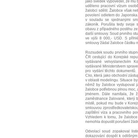
jako svědek vypověděl, že mu 
uděleno pracovní vízum osobě,
žalobci sdělil. Žalobce však ne
povolení odletem do Japonska
v souladu se sjednanými sml
zákoník. Porušila tedy svoje 
obavu z případného postihu ze s
další smlouvy. Soud prvního st
ve výši 8 000,- USD. S přihl
smlouvy žádal žalobce částku n
Rozsudek soudu prvního stupně
ČR cestující do Korejské repu
vydávané velvyslanectvím K
vydávané Ministerstvem sprave
pro vydání těchto dokumentů.
Clio, která jako obchodní zástu
v oblasti modelingu. Situace by
němž by žalobce vystupoval j
žalobce potřebnou plnou moc, a 
jménem. Dále namítala, že ž
zaměstnance žalované, který b
místě, pokud mu bude v Korejs
smlouvou zprostředkovatelsko
zajištění víza a pracovního po
Vzhledem k tomu, že žalobce 
nemohla dopustit porušení žádn
Odvolací soud zopakoval lis
dokazování dospěl k odlišným