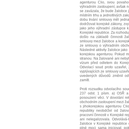
agenturou Clio, svou povahou
výhradním zastoupení, avšak n
se zavázala, že bude žalobce 
místním trhu a jednotlivých za
dobu trvání smlouvy měl jedna
dodržovat korejské zákony, zv
jako jeho výhradní zástupce 
Korejské republice. Za rozhodu
došlo na základě činnosti ža
smlouvy mezi žalobce a korejsk
ze smlouvy o výhradním obcho
Následné aktivity žalobce jako
korejskou agenturou. Pokud měl
stranou. Na žalované ani nebyl
vízum před odletem do Korejsk
Odvolací soud proto uzavřel, 
vyplývajících ze smlouvy uzavř
uvedených důvodů změnil odv
zamítl.
Proti rozsudku odvolacího soud
237 odst. 1 písm. a) OSŘ a
posouzení věci. V dovolání r
obchodním zastoupení mezi žal
s jihokorejskou agenturou Cl
republiky neobdržel od žalo
pracovní činnosti v Korejské r
ani nelegalizovala. Odvolává-l
žalobce v Korejské republice
plné moci sama iniciovat, po