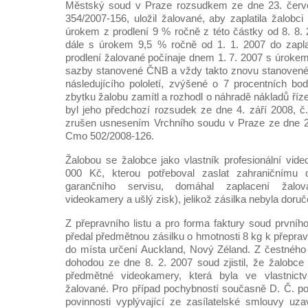
Městský soud v Praze rozsudkem ze dne 23. červe
354/2007-156, uložil žalované, aby zaplatila žalobc
úrokem z prodlení 9 % ročně z této částky od 8. 8. 
dále s úrokem 9,5 % ročně od 1. 1. 2007 do zapla
prodlení žalované počínaje dnem 1. 7. 2007 s úrokem
sazby stanovené ČNB a vždy takto znovu stanovené
následujícího pololetí, zvýšené o 7 procentních bo
zbytku žalobu zamítl a rozhodl o náhradě nákladů říze
byl jeho předchozí rozsudek ze dne 4. září 2008, č
zrušen usnesením Vrchního soudu v Praze ze dne 26
Cmo 502/2008-126.
Žalobou se žalobce jako vlastník profesionální vi
000 Kč, kterou potřeboval zaslat zahraničnímu d
garančního servisu, domáhal zaplacení žalo
videokamery a ušlý zisk), jelikož zásilka nebyla doruče
Z přepravního listu a pro forma faktury soud prvního 
předal předmětnou zásilku o hmotnosti 8 kg k přepra
do místa určení Auckland, Nový Zéland. Z čestného
dohodou ze dne 8. 2. 2007 soud zjistil, že žalobce 
předmětné videokamery, která byla ve vlastnictv
žalované. Pro případ pochybností současně D. Č. po
povinnosti vyplývající ze zasílatelské smlouvy uz