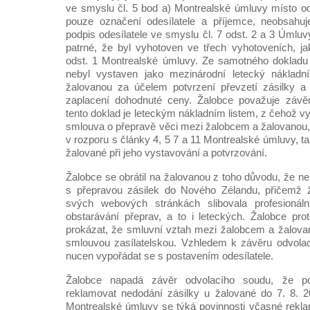
ve smyslu čl. 5 bod a) Montrealské úmluvy místo odl
pouze označení odesílatele a příjemce, neobsahuj
podpis odesílatele ve smyslu čl. 7 odst. 2 a 3 Úmluv
patrné, že byl vyhotoven ve třech vyhotoveních, j
odst. 1 Montrealské úmluvy. Ze samotného dokladu
nebyl vystaven jako mezinárodní letecký nákladní 
žalovanou za účelem potvrzení převzetí zásilky a
zaplacení dohodnuté ceny. Žalobce považuje závě
tento doklad je leteckým nákladním listem, z čehož v
smlouva o přepravě věci mezi žalobcem a žalovanou, 
v rozporu s články 4, 5 7 a 11 Montrealské úmluvy, 
žalované při jeho vystavování a potvrzování.
Žalobce se obrátil na žalovanou z toho důvodu, že n
s přepravou zásilek do Nového Zélandu, přičemž 
svých webových stránkách slibovala profesionální
obstarávání přeprav, a to i leteckých. Žalobce pro
prokázat, že smluvní vztah mezi žalobcem a žalova
smlouvou zasílatelskou. Vzhledem k závěru odvola
nucen vypořádat se s postavením odesílatele.
Žalobce napadá závěr odvolacího soudu, že po
reklamovat nedodání zásilky u žalované do 7. 8. 2
Montrealské úmluvy se týká povinnosti včasné rekl