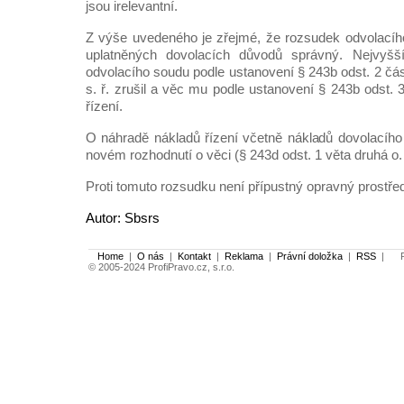
jsou irelevantní.
Z výše uvedeného je zřejmé, že rozsudek odvolacíh
uplatněných dovolacích důvodů správný. Nejvyšš
odvolacího soudu podle ustanovení § 243b odst. 2 čás
s. ř. zrušil a věc mu podle ustanovení § 243b odst. 3 
řízení.
O náhradě nákladů řízení včetně nákladů dovolacího
novém rozhodnutí o věci (§ 243d odst. 1 věta druhá o. s
Proti tomuto rozsudku není přípustný opravný prostře
Autor: Sbsrs
Home
|
O nás
|
Kontakt
|
Reklama
|
Právní doložka
|
RSS
|
Po
© 2005-2024 ProfiPravo.cz, s.r.o.