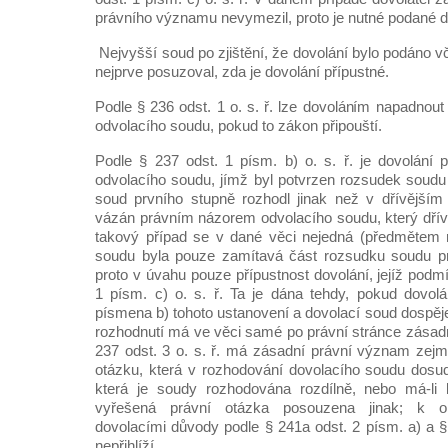
právního významu nevymezil, proto je nutné podané d
Nejvyšší soud po zjištění, že dovolání bylo podáno 
nejprve posuzoval, zda je dovolání přípustné.
Podle § 236 odst. 1 o. s. ř. lze dovoláním napadnou
odvolacího soudu, pokud to zákon připouští.
Podle § 237 odst. 1 písm. b) o. s. ř. je dovolání p
odvolacího soudu, jímž byl potvrzen rozsudek soudu
soud prvního stupně rozhodl jinak než v dřívějším
vázán právním názorem odvolacího soudu, který dřívě
takový případ se v dané věci nejedná (předmětem 
soudu byla pouze zamítavá část rozsudku soudu prv
proto v úvahu pouze přípustnost dovolání, jejíž podm
1 písm. c) o. s. ř. Ta je dána tehdy, pokud dovolá
písmena b) tohoto ustanovení a dovolací soud dospěj
rozhodnutí má ve věci samé po právní stránce zása
237 odst. 3 o. s. ř. má zásadní právní význam zejmé
otázku, která v rozhodování dovolacího soudu dosu
která je soudy rozhodována rozdílně, nebo má-li
vyřešená právní otázka posouzena jinak; k o
dovolacími důvody podle § 241a odst. 2 písm. a) a § 
nepřihlíží.