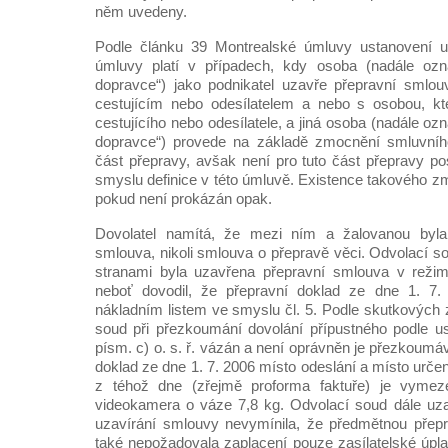
něm uvedeny.
Podle článku 39 Montrealské úmluvy ustanovení u
úmluvy platí v případech, kdy osoba (nadále ozn
dopravce“) jako podnikatel uzavře přepravní smlou
cestujícím nebo odesílatelem a nebo s osobou, kt
cestujícího nebo odesílatele, a jiná osoba (nadále o
dopravce“) provede na základě zmocnění smluvníh
část přepravy, avšak není pro tuto část přepravy 
smyslu definice v této úmluvě. Existence takového z
pokud není prokázán opak.
Dovolatel namítá, že mezi ním a žalovanou byla 
smlouva, nikoli smlouva o přepravě věci. Odvolací so
stranami byla uzavřena přepravní smlouva v reži
neboť dovodil, že přepravní doklad ze dne 1. 7.
nákladním listem ve smyslu čl. 5. Podle skutkových zj
soud při přezkoumání dovolání přípustného podle u
písm. c) o. s. ř. vázán a není oprávněn je přezkoumá
doklad ze dne 1. 7. 2006 místo odeslání a místo urč
z téhož dne (zřejmě proforma faktuře) je vyme
videokamera o váze 7,8 kg. Odvolací soud dále uzav
uzavírání smlouvy nevymínila, že předmětnou přep
také nepožadovala zaplacení pouze zasílatelské úpla