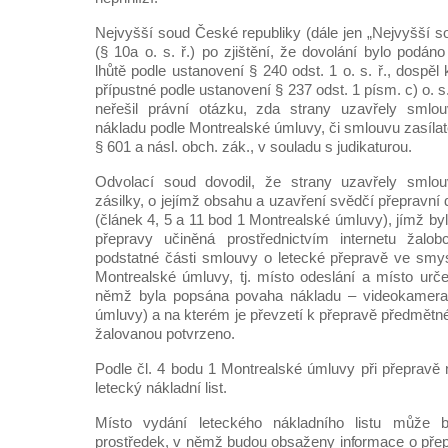
Nejvyšší soud České republiky (dále jen „Nejvyšší s
(§ 10a o. s. ř.) po zjištění, že dovolání bylo podá
lhůtě podle ustanovení § 240 odst. 1 o. s. ř., dospěl
přípustné podle ustanovení § 237 odst. 1 písm. c) o. s
neřešil právní otázku, zda strany uzavřely smlo
nákladu podle Montrealské úmluvy, či smlouvu zasíla
§ 601 a násl. obch. zák., v souladu s judikaturou.
Odvolací soud dovodil, že strany uzavřely smlou
zásilky, o jejímž obsahu a uzavření svědčí přepravní 
(článek 4, 5 a 11 bod 1 Montrealské úmluvy), jímž b
přepravy učiněná prostřednictvím internetu žalo
podstatné části smlouvy o letecké přepravě ve smy
Montrealské úmluvy, tj. místo odeslání a místo urče
němž byla popsána povaha nákladu – videokamera 
úmluvy) a na kterém je převzetí k přepravě předmětné
žalovanou potvrzeno.
Podle čl. 4 bodu 1 Montrealské úmluvy při přepravě
letecký nákladní list.
Místo vydání leteckého nákladního listu může bý
prostředek, v němž budou obsaženy informace o pře