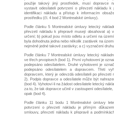
použije takový jiný prostředek, musí dopravce n
vystavit odesílateli potvrzení o převzetí nákladu k
identifikaci nákladu a přístup k informacím obs
prostředku (čl. 4 bod 2 Montrealské úmluvy).
Podle článku 5 Montrealské úmluvy letecký nákladn
převzetí nákladu k přepravě musejí obsahovat a) v
určení; b) pokud jsou místo odletu a určení na územ
byla dohodnuta jedna nebo několik zastávek na území
nejméně jedné takové zastávky; a c) vyznačení druhu
Podle článku 7 Montrealské úmluvy letecký nákladní 
ve třech prvopisech (bod 1). První vyhotovení je ozna
podepsáno odesílatelem. Druhé vyhotovení je označ
podepsáno odesílatelem a dopravcem. Třetí vy
dopravcem, který je odevzdá odesílateli po převzetí
2). Podpis dopravce a odesílatele může být nahraz
(bod 4). Vyhotoví-li na žádost odesílatele letecký nákl
za to, že tak dopravce učinil v zastoupení odesílatel
opak (bod 4).
Podle článku 11 bodu 1 Montrealské úmluvy letec
potvrzení o převzetí nákladu je přímým důkazem
smlouvy, převzetí nákladu k přepravě a podmínkách