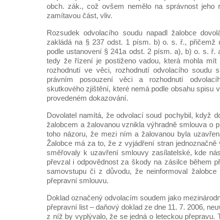
obch. zák., což ovšem nemělo na správnost jeho r
zamítavou část, vliv.
Rozsudek odvolacího soudu napadl žalobce dovolá
zakládá na § 237 odst. 1 písm. b) o. s. ř., přičemž 
podle ustanovení § 241a odst. 2 písm. a), b) o. s. ř. a
tedy že řízení je postiženo vadou, která mohla mí
rozhodnutí ve věci, rozhodnutí odvolacího soudu
právním posouzení věci a rozhodnutí odvolac
skutkového zjištění, které nemá podle obsahu spisu v
provedeném dokazování.
Dovolatel namítá, že odvolací soud pochybil, když d
žalobcem a žalovanou vznikla výhradně smlouva o př
toho názoru, že mezi ním a žalovanou byla uzavřen
Žalobce má za to, že z vyjádření stran jednoznačně 
směřovaly k uzavření smlouvy zasílatelské, kde nás
převzal i odpovědnost za škody na zásilce během p
samovstupu či z důvodu, že neinformoval žalobce 
přepravní smlouvu.
Doklad označený odvolacím soudem jako mezinárodní le
přepravní list – daňový doklad ze dne 11. 7. 2006, ne
z níž by vyplývalo, že se jedná o leteckou přepravu.