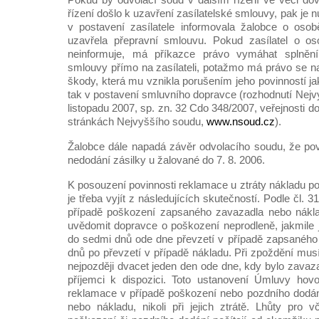
řízení došlo k uzavření zasílatelské smlouvy, pak je nu
v postavení zasílatele informovala žalobce o oso
uzavřela přepravní smlouvu. Pokud zasílatel o o
neinformuje, má příkazce právo vymáhat splněn
smlouvy přímo na zasílateli, potažmo má právo se 
škody, která mu vznikla porušením jeho povinností jak
tak v postavení smluvního dopravce (rozhodnutí Nejv
listopadu 2007, sp. zn. 32 Cdo 348/2007, veřejnosti d
stránkách Nejvyššího soudu,
www.nsoud.cz
).
Žalobce dále napadá závěr odvolacího soudu, že pov
nedodání zásilky u žalované do 7. 8. 2006.
K posouzení povinnosti reklamace u ztráty nákladu p
je třeba vyjít z následujících skutečností. Podle čl.
případě poškození zapsaného zavazadla nebo nákl
uvědomit dopravce o poškození neprodleně, jakmile je
do sedmi dnů ode dne převzetí v případě zapsaného 
dnů po převzetí v případě nákladu. Při zpoždění mus
nejpozději dvacet jeden den ode dne, kdy bylo zavaz
příjemci k dispozici. Toto ustanovení Úmluvy hovo
reklamace v případě poškození nebo pozdního dodá
nebo nákladu, nikoli při jejich ztrátě. Lhůty pro