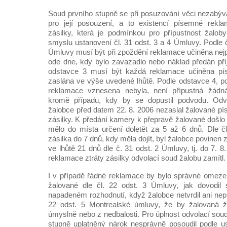
Soud prvního stupně se při posuzování věci nezabýva
pro její posouzení, a to existencí písemné rekl
zásilky, která je podmínkou pro přípustnost žalo
smyslu ustanovení čl. 31 odst. 3 a 4 Úmluvy. Podle č
Úmluvy musí být při zpoždění reklamace učiněna nejp
ode dne, kdy bylo zavazadlo nebo náklad předán příj
odstavce 3 musí být každá reklamace učiněna p
zaslána ve výše uvedené lhůtě. Podle odstavce 4, p
reklamace vznesena nebyla, není přípustná žádná
kromě případu, kdy by se dopustil podvodu. Odvo
žalobce před datem 22. 8. 2006 nezaslal žalované pí
zásilky. K předání kamery k přepravě žalované došlo 
mělo do místa určení doletět za 5 až 6 dnů. Dle čl
zásilka do 7 dnů, kdy měla dojít, byl žalobce povinen 
ve lhůtě 21 dnů dle č. 31 odst. 2 Úmluvy, tj. do 7. 
reklamace ztráty zásilky odvolací soud žalobu zamítl.
I v případě řádné reklamace by bylo správné omeze
žalované dle čl. 22 odst. 3 Úmluvy, jak dovodil
napadeném rozhodnutí, když žalobce netvrdil ani nep
22 odst. 5 Montrealské úmluvy, že by žalovaná ž
úmyslně nebo z nedbalosti. Pro úplnost odvolací sou
stupně uplatněný nárok nesprávně posoudil podle u