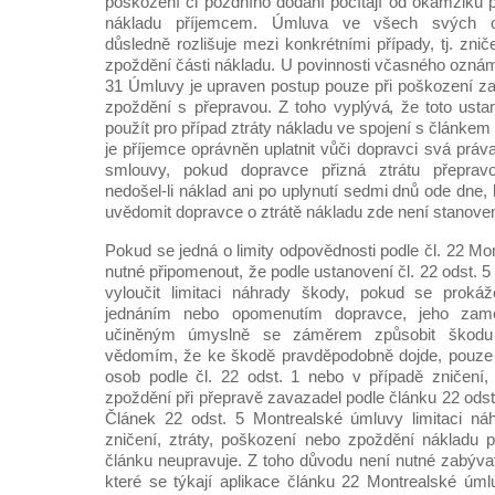
poškození či pozdního dodání počítají od okamžiku 
nákladu příjemcem. Úmluva ve všech svých os
důsledně rozlišuje mezi konkrétními případy, tj. znič
zpoždění části nákladu. U povinnosti včasného ozná
31 Úmluvy je upraven postup pouze při poškození z
zpoždění s přepravou. Z toho vyplývá, že toto usta
použít pro případ ztráty nákladu ve spojení s článke
je příjemce oprávněn uplatnit vůči dopravci svá práva
smlouvy, pokud dopravce přizná ztrátu přepra
nedošel-li náklad ani po uplynutí sedmi dnů ode dne, 
uvědomit dopravce o ztrátě nákladu zde není stanove
Pokud se jedná o limity odpovědnosti podle čl. 22 Mo
nutné připomenout, že podle ustanovení čl. 22 odst. 
vyloučit limitaci náhrady škody, pokud se proká
jednáním nebo opomenutím dopravce, jeho zam
učiněným úmyslně se záměrem způsobit škodu
vědomím, že ke škodě pravděpodobně dojde, pouze 
osob podle čl. 22 odst. 1 nebo v případě zničení,
zpoždění při přepravě zavazadel podle článku 22 ods
Článek 22 odst. 5 Montrealské úmluvy limitaci ná
zničení, ztráty, poškození nebo zpoždění nákladu 
článku neupravuje. Z toho důvodu není nutné zabýva
které se týkají aplikace článku 22 Montrealské úml