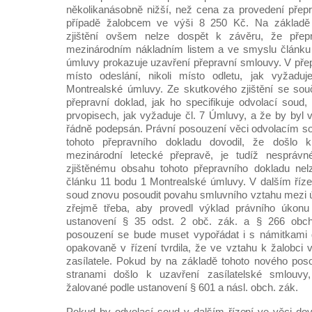
několikanásobně nižší, než cena za provedení přep
případě žalobcem ve výši 8 250 Kč. Na základě
zjištění ovšem nelze dospět k závěru, že přepr
mezinárodním nákladním listem a ve smyslu článku 
úmluvy prokazuje uzavření přepravní smlouvy. V přep
místo odeslání, nikoli místo odletu, jak vyžadu
Montrealské úmluvy. Ze skutkového zjištění se so
přepravní doklad, jak ho specifikuje odvolací soud,
prvopisech, jak vyžaduje čl. 7 Úmluvy, a že by byl 
řádně podepsán. Právní posouzení věci odvolacím s
tohoto přepravního dokladu dovodil, že došlo
mezinárodní letecké přepravě, je tudíž nespráv
zjištěnému obsahu tohoto přepravního dokladu nelz
článku 11 bodu 1 Montrealské úmluvy. V dalším říz
soud znovu posoudit povahu smluvního vztahu mezi 
zřejmě třeba, aby provedl výklad právního úkonu
ustanovení § 35 odst. 2 obč. zák. a § 266 obch
posouzení se bude muset vypořádat i s námitkami d
opakovaně v řízení tvrdila, že ve vztahu k žalobci 
zasílatele. Pokud by na základě tohoto nového pos
stranami došlo k uzavření zasílatelské smlouvy
žalované podle ustanovení § 601 a násl. obch. zák.
Pokud by odvolací soud v dalším řízení ve věci dov