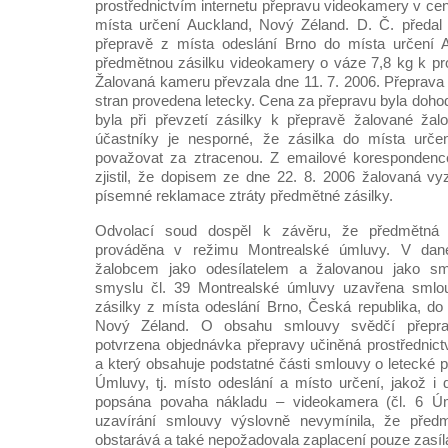
prostřednictvím internetu přepravu videokamery v ce
místa určení Auckland, Nový Zéland. D. Č. předal
přepravě z místa odeslání Brno do místa určení 
předmětnou zásilku videokamery o váze 7,8 kg k pr
Žalovaná kameru převzala dne 11. 7. 2006. Přeprava 
stran provedena letecky. Cena za přepravu byla doho
byla při převzetí zásilky k přepravě žalované ža
účastníky je nesporné, že zásilka do místa určení
považovat za ztracenou. Z emailové korespondenc
zjistil, že dopisem ze dne 22. 8. 2006 žalovaná vy
písemné reklamace ztráty předmětné zásilky.
Odvolací soud dospěl k závěru, že předmětná 
prováděna v režimu Montrealské úmluvy. V dan
žalobcem jako odesílatelem a žalovanou jako 
smyslu čl. 39 Montrealské úmluvy uzavřena smlou
zásilky z místa odeslání Brno, Česká republika, do
Nový Zéland. O obsahu smlouvy svědčí přeprav
potvrzena objednávka přepravy učiněná prostřednict
a který obsahuje podstatné části smlouvy o letecké 
Úmluvy, tj. místo odeslání a místo určení, jakož 
popsána povaha nákladu – videokamera (čl. 6 Úml
uzavírání smlouvy výslovně nevymínila, že před
obstarává a také nepožadovala zaplacení pouze zasíla