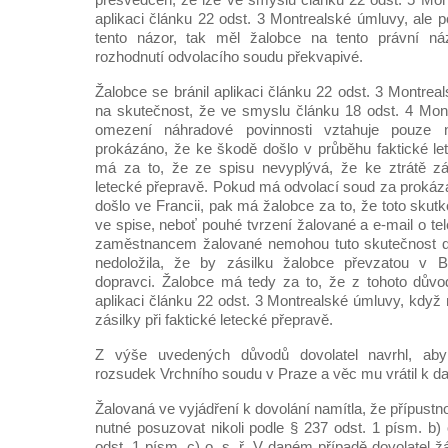
aplikaci článku 22 odst. 3 Montrealské úmluvy, ale 
tento názor, tak měl žalobce na tento právní náz
rozhodnutí odvolacího soudu překvapivé.
Žalobce se bránil aplikaci článku 22 odst. 3 Montre
na skutečnost, že ve smyslu článku 18 odst. 4 Mon
omezení náhradové povinnosti vztahuje pouze 
prokázáno, že ke škodě došlo v průběhu faktické le
má za to, že ze spisu nevyplývá, že ke ztrátě zás
letecké přepravě. Pokud má odvolací soud za prokáza
došlo ve Francii, pak má žalobce za to, že toto skut
ve spise, neboť pouhé tvrzení žalované a e-mail o t
zaměstnancem žalované nemohou tuto skutečnost d
nedoložila, že by zásilku žalobce převzatou v B
dopravci. Žalobce má tedy za to, že z tohoto důvo
aplikaci článku 22 odst. 3 Montrealské úmluvy, když
zásilky při faktické letecké přepravě.
Z výše uvedených důvodů dovolatel navrhl, aby
rozsudek Vrchního soudu v Praze a věc mu vrátil k da
Žalovaná ve vyjádření k dovolání namítla, že přípustn
nutné posuzovat nikoli podle § 237 odst. 1 písm. b) o
odst. 1 písm. c) o. s. ř. V daném případě dovolatel