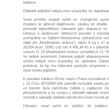
žalobce.
Ohledně pojištění nebylo mezi účastníky nic dojednán
Soud prvního stupně vyšel ze zrušujícího usne
(žalobce je aktivně legitimován, zásilka se ztratila
posoudil odpovědnost žalované jako dopravce ve 
Úmluvy o sjednocení některých pravidel o mezinár
uveřejněné ve Sdělení Ministerstva zahraničních věc
(dále jen „Montrealská úmluva“), takto: 8 kg x 17 j
33,054 (kurz SDR), což činí 4 495,34 Kč a s připočt
smyslu čl. 23 Montrealské úmluvy výsledných 12 745
že nebylo povinností žalované pojistit přepravovano
směru nebylo mezi účastníky nic ujednáno. Žalobc
prokázat, že by mu žalovaná poskytla nesprávné 
stran tohoto pojištění.
K odvolání žalobce Vrchní soud v Praze rozsudkem ze
j. 12 Cmo 307/2009-184, potvrdil rozsudek soudu pr
ve kterém byla zamítnuta žaloba o zaplacení č
příslušenstvím a ve výroku o náhradě nákladů řízení
rozhodl o náhradě nákladů odvolacího řízení (výrok po
Odvolací soud vyšel ze zjištění, že žalobce