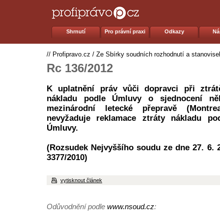
Shrnutí
Pro právní praxi
Odkazy
Ná
//
Profipravo.cz
/
Ze Sbírky soudních rozhodnutí a stanovise
Rc 136/2012
K uplatnění práv vůči dopravci při ztrá
nákladu podle Úmluvy o sjednocení něk
mezinárodní letecké přepravě (Montr
nevyžaduje reklamace ztráty nákladu po
Úmluvy.
(Rozsudek Nejvyššího soudu ze dne 27. 6. 2
3377/2010)
vytisknout článek
Odůvodnění podle
www.nsoud.cz
: