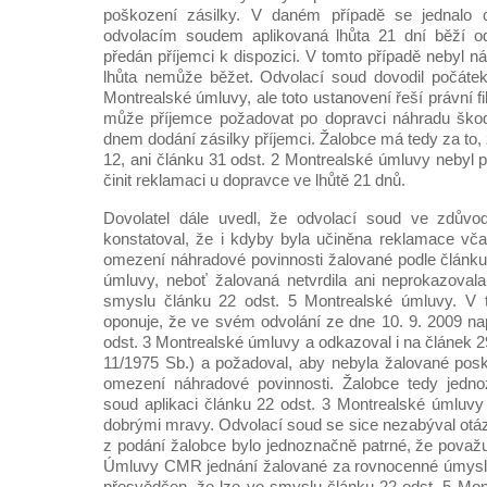
poškození zásilky. V daném případě se jednalo o
odvolacím soudem aplikovaná lhůta 21 dní běží o
předán příjemci k dispozici. V tomto případě nebyl n
lhůta nemůže běžet. Odvolací soud dovodil počátek
Montrealské úmluvy, ale toto ustanovení řeší právní fik
může příjemce požadovat po dopravci náhradu škod
dnem dodání zásilky příjemci. Žalobce má tedy za to,
12, ani článku 31 odst. 2 Montrealské úmluvy nebyl po
činit reklamaci u dopravce ve lhůtě 21 dnů.
Dovolatel dále uvedl, že odvolací soud ve zdůvo
konstatoval, že i kdyby byla učiněna reklamace vč
omezení náhradové povinnosti žalované podle článku
úmluvy, neboť žalovaná netvrdila ani neprokazoval
smyslu článku 22 odst. 5 Montrealské úmluvy. V té
oponuje, že ve svém odvolání ze dne 10. 9. 2009 nap
odst. 3 Montrealské úmluvy a odkazoval i na článek 
11/1975 Sb.) a požadoval, aby nebyla žalované posk
omezení náhradové povinnosti. Žalobce tedy jedn
soud aplikaci článku 22 odst. 3 Montrealské úmluvy 
dobrými mravy. Odvolací soud se sice nezabýval otá
z podání žalobce bylo jednoznačně patrné, že považ
Úmluvy CMR jednání žalované za rovnocenné úmyslu
přesvědčen, že lze ve smyslu článku 22 odst. 5 Mon