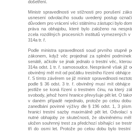
došetření.
Ministr spravedlnosti ve stížnosti pro porušení zák
usnesení odvolacího soudu uvedený postup označi
důvodem pro vrácení věci státnímu zástupci bylo do
práva na obhajobu, které bylo založeno na nesp
zcela rozdílných procesních institutů vymezených v §
314a tr. ř.
Podle ministra spravedlnosti soud prvního stupně 
zákonem, když věc projednal za splnění podmínek §
senátě, ačkoliv se jinak jednalo o trestní věc, ktero
314a odst. 1 tr. ř. samosoudce. Nesprávně však již o
obviněný měl mít od počátku trestního řízení obhájce 
ř. S tímto závěrem se již ministr spravedlnosti neztot
podle § 36 odst. 3 tr. ř. obviněný musí mít obhájce 
jestliže se koná řízení o trestném činu, na který zá
svobody, jehož horní hranice převyšuje pět let. O tako
v daném případě nejednalo, protože po celou dobu
zanedbání povinné výživy dle § 196 odst. 1, 3 písm.
hranicí trestní sazby maximálně pět let. Odvolací 
nutné obhajoby ze skutečnosti, že obviněnému měl 
uložen souhrnný trest za předchozí sbíhající se trest
tří do osmi let. Protože po celou dobu bylo trestn