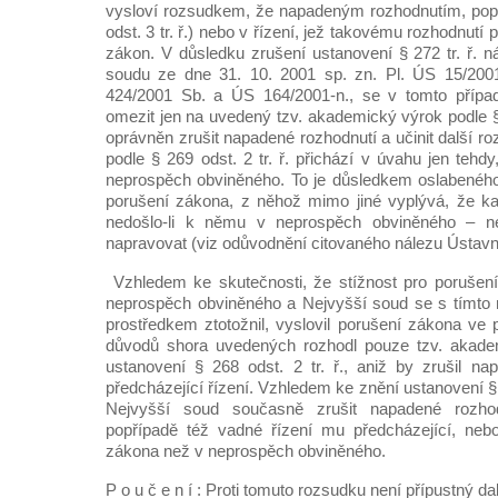
vysloví rozsudkem, že napadeným rozhodnutím, popř
odst. 3 tr. ř.) nebo v řízení, jež takovému rozhodnutí
zákon. V důsledku zrušení ustanovení § 272 tr. ř. 
soudu ze dne 31. 10. 2001 sp. zn. Pl. ÚS 15/200
424/2001 Sb. a ÚS 164/2001-n., se v tomto přípa
omezit jen na uvedený tzv. akademický výrok podle § 2
oprávněn zrušit napadené rozhodnutí a učinit další ro
podle § 269 odst. 2 tr. ř. přichází v úvahu jen tehdy
neprospěch obviněného. To je důsledkem oslabeného
porušení zákona, z něhož mimo jiné vyplývá, že k
nedošlo-li k němu v neprospěch obviněného – 
napravovat (viz odůvodnění citovaného nálezu Ústavn
Vzhledem ke skutečnosti, že stížnost pro porušen
neprospěch obviněného a Nejvyšší soud se s tímt
prostředkem ztotožnil, vyslovil porušení zákona ve
důvodů shora uvedených rozhodl pouze tzv. akad
ustanovení § 268 odst. 2 tr. ř., aniž by zrušil n
předcházející řízení. Vzhledem ke znění ustanovení § 
Nejvyšší soud současně zrušit napadené rozho
popřípadě též vadné řízení mu předcházející, nebo
zákona než v neprospěch obviněného.
P o u č e n í : Proti tomuto rozsudku není přípustný d