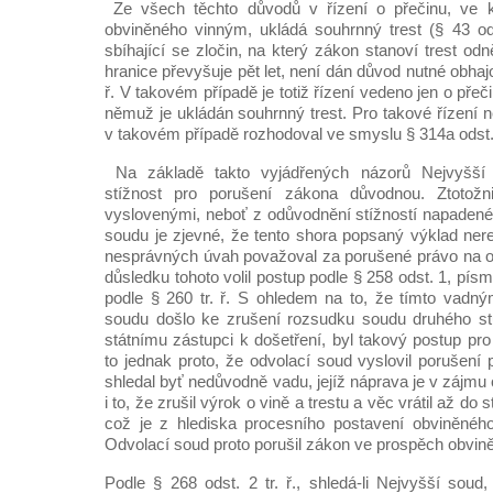
Ze všech těchto důvodů v řízení o přečinu, ve 
obviněného vinným, ukládá souhrnný trest (§ 43 ods
sbíhající se zločin, na který zákon stanoví trest odn
hranice převyšuje pět let, není dán důvod nutné obhajo
ř. V takovém případě je totiž řízení vedeno jen o přečin
němuž je ukládán souhrnný trest. Pro takové řízení n
v takovém případě rozhodoval ve smyslu § 314a odst. 2
Na základě takto vyjádřených názorů Nejvyšší
stížnost pro porušení zákona důvodnou. Ztotož
vyslovenými, neboť z odůvodnění stížností napaden
soudu je zjevné, že tento shora popsaný výklad ner
nesprávných úvah považoval za porušené právo na o
důsledku tohoto volil postup podle § 258 odst. 1, písm. 
podle § 260 tr. ř. S ohledem na to, že tímto vadn
soudu došlo ke zrušení rozsudku soudu druhého st
státnímu zástupci k došetření, byl takový postup pr
to jednak proto, že odvolací soud vyslovil porušení
shledal byť nedůvodně vadu, jejíž náprava je v zájmu 
i to, že zrušil výrok o vině a trestu a věc vrátil až do 
což je z hlediska procesního postavení obviněnéh
Odvolací soud proto porušil zákon ve prospěch obvin
Podle § 268 odst. 2 tr. ř., shledá-li Nejvyšší soud