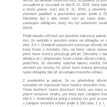
němuž byl ukládán souhrnný trest, se podává, že prv
rozsudkem je rozsudek ze dne 8. 11. 2010, který nab
a trestu právní moci dne 8. 11. 2010, a obviněn
zločinem padělání a pozměnění peněz podle § 233
Obviněný byl v této trestní věci po celou dobu t
zastoupen obhájcem, který mu byl ustanoven soud
spisu).
Podle obsahu stížnosti pro porušení zákona je patrné, 
tom, že nedošlo k porušení práva na obhajobu ve 
odst. 3 tr. ř. Uvedené ustanovení vymezuje důvody ob
koná řízení o trestném činu, na který zákon stanov
jehož horní hranice převyšuje pět let. Obviněný v t
obhájce už v přípravném řízení a tento důvod vzniká,
podezření, že obviněný spáchal takový trestný čin
obvinění pro trestný čin, jehož horní hranice převyšuj
nutné obhajoby dán již od zahájení trestního stíhání.
Z uvedeného je patrné, že se předmětný důvod 
výhradně od stanovené horní hranice trestného činu,
Tímto trestným činem (trestným činem, pro který se 
právní označení skutku, pro který bylo zahájeno tre
160 tr. ř. Konkrétně se jedná o trestný čin, jenž je 
o zahájení trestního stíhání podle § 160 odst. 1 tr. ř