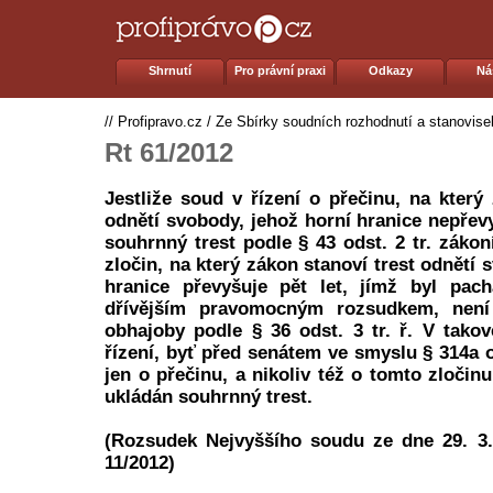
Shrnutí
Pro právní praxi
Odkazy
Ná
//
Profipravo.cz
/
Ze Sbírky soudních rozhodnutí a stanovise
Rt 61/2012
Jestliže soud v řízení o přečinu, na který
odnětí svobody, jehož horní hranice nepřevy
souhrnný trest podle § 43 odst. 2 tr. zákoní
zločin, na který zákon stanoví trest odnětí 
hranice převyšuje pět let, jímž byl pac
dřívějším pravomocným rozsudkem, nen
obhajoby podle § 36 odst. 3 tr. ř. V takov
řízení, byť před senátem ve smyslu § 314a od
jen o přečinu, a nikoliv též o tomto zločinu
ukládán souhrnný trest.
(Rozsudek Nejvyššího soudu ze dne 29. 3.
11/2012)