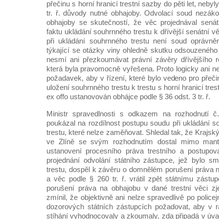
přečinu s horní hranicí trestní sazby do pěti let, nebyl
tr. ř. důvody nutné obhajoby. Odvolací soud nezáko
obhajoby se skutečností, že věc projednával senát
faktu ukládání souhrnného trestu k dřívější senátní v
při ukládání souhrnného trestu není soud oprávněn č
týkající se otázky viny ohledně skutku odsouzenéh
nesmí ani přezkoumávat právní závěry dřívějšího r
která byla pravomocně vyřešena. Proto logicky ani n
požadavek, aby v řízení, které bylo vedeno pro přeč
uložení souhrnného trestu k trestu s horní hranicí trest
ex offo ustanovován obhájce podle § 36 odst. 3 tr. ř.
Ministr spravedlnosti s odkazem na rozhodnutí č.
poukázal na rozdílnost postupu soudu při ukládání 
trestu, které nelze zaměňovat. Shledal tak, že Krajs
ve Zlíně se svým rozhodnutím dostal mimo mant
ustanovení procesního práva trestního a postupo
projednání odvolání státního zástupce, jež bylo s
trestu, dospěl k závěru o domnělém porušení práva 
a věc podle § 260 tr. ř. vrátil zpět státnímu zástup
porušení práva na obhajobu v dané trestní věci zj
zmínil, že objektivně ani nelze spravedlivě po polic
dozorových státních zástupcích požadovat, aby v r
stíhání vyhodnocovaly a zkoumaly, zda připadá v úv