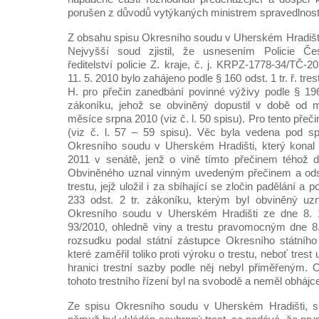
porušen z důvodů vytýkaných ministrem spravedlnost
Z obsahu spisu Okresního soudu v Uherském Hradišti,
Nejvyšší soud zjistil, že usnesením Policie Čes
ředitelství policie Z. kraje, č. j. KRPZ-1778-34/TČ
11. 5. 2010 bylo zahájeno podle § 160 odst. 1 tr. ř. tre
H. pro přečin zanedbání povinné výživy podle § 196 
zákoníku, jehož se obviněný dopustil v době od 
měsíce srpna 2010 (viz č. l. 50 spisu). Pro tento přeč
(viz č. l. 57 – 59 spisu). Věc byla vedena pod s
Okresního soudu v Uherském Hradišti, který konal h
2011 v senátě, jenž o vině tímto přečinem téhož 
Obviněného uznal vinným uvedeným přečinem a ods
trestu, jejž uložil i za sbíhající se zločin padělání 
233 odst. 2 tr. zákoníku, kterým byl obviněný u
Okresního soudu v Uherském Hradišti ze dne 8. 1
93/2010, ohledně viny a trestu pravomocným dne 8.
rozsudku podal státní zástupce Okresního státního z
které zaměřil toliko proti výroku o trestu, neboť tre
hranici trestní sazby podle něj nebyl přiměřeným.
tohoto trestního řízení byl na svobodě a neměl obhájc
Ze spisu Okresního soudu v Uherském Hradišti, s