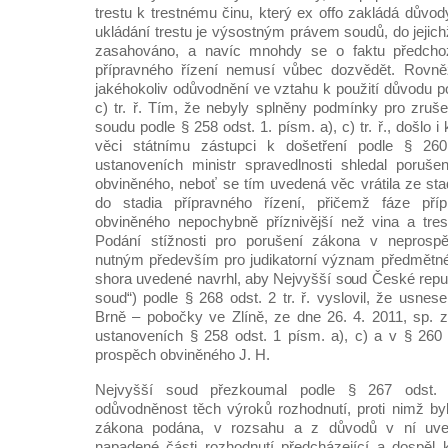
trestu k trestnému činu, který ex offo zakládá důvo
ukládání trestu je výsostným právem soudů, do jejic
zasahováno, a navíc mnohdy se o faktu předcho
přípravného řízení nemusí vůbec dozvědět. Rovně
jakéhokoliv odůvodnění ve vztahu k použití důvodu p
c) tr. ř. Tím, že nebyly splněny podmínky pro zruš
soudu podle § 258 odst. 1. písm. a), c) tr. ř., došlo
věci státnímu zástupci k došetření podle § 260
ustanoveních ministr spravedlnosti shledal poruš
obviněného, neboť se tím uvedená věc vrátila ze sta
do stadia přípravného řízení, přičemž fáze příp
obviněného nepochybně příznivější než vina a tre
Podání stížnosti pro porušení zákona v neprospě
nutným především pro judikatorní význam předmětn
shora uvedené navrhl, aby Nejvyšší soud České repub
soud“) podle § 268 odst. 2 tr. ř. vyslovil, že usne
Brně – pobočky ve Zlíně, ze dne 26. 4. 2011, sp. z
ustanoveních § 258 odst. 1 písm. a), c) a v § 260 
prospěch obviněného J. H.
Nejvyšší soud přezkoumal podle § 267 odst. 
odůvodněnost těch výroků rozhodnutí, proti nimž byl
zákona podána, v rozsahu a z důvodů v ní uved
napadené části rozhodnutí předcházející a dospěl 