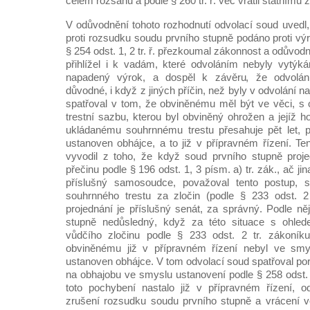
celém rozsahu a podle § 260 tr. ř. věc vrátil státnímu 
V odůvodnění tohoto rozhodnutí odvolací soud uvedl,
proti rozsudku soudu prvního stupně podáno proti vý
§ 254 odst. 1, 2 tr. ř. přezkoumal zákonnost a odůvo
přihlížel i k vadám, které odvoláním nebyly vytýk
napadený výrok, a dospěl k závěru, že odvolání
důvodné, i když z jiných příčin, než byly v odvolání 
spatřoval v tom, že obviněnému měl být ve věci, s
trestní sazbu, kterou byl obviněný ohrožen a jejíž 
ukládanému souhrnnému trestu přesahuje pět let, po
ustanoven obhájce, a to již v přípravném řízení. Te
vyvodil z toho, že když soud prvního stupně proj
přečinu podle § 196 odst. 1, 3 písm. a) tr. zák., ač jin
příslušný samosoudce, považoval tento postup, 
souhrnného trestu za zločin (podle § 233 odst. 2 
projednání je příslušný senát, za správný. Podle ně
stupně nedůsledný, když za této situace s ohled
vůdčího zločinu podle § 233 odst. 2 tr. zákoník
obviněnému již v přípravném řízení nebyl ve smys
ustanoven obhájce. V tom odvolací soud spatřoval po
na obhajobu ve smyslu ustanovení podle § 258 odst. 1
toto pochybení nastalo již v přípravném řízení, o
zrušení rozsudku soudu prvního stupně a vrácení v