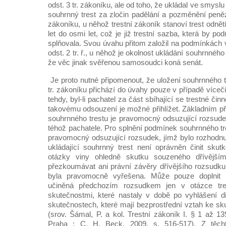
odst. 3 tr. zákoníku, ale od toho, že ukládal ve smyslu 
souhrnný trest za zločin padělání a pozměnění peněz
zákoníku, u něhož trestní zákoník stanoví trest odnět
let do osmi let, což je již trestní sazba, která by pod
splňovala. Svou úvahu přitom založil na podmínkách 
odst. 2 tr. ř., u něhož je okolnost ukládání souhrnnéh
že věc jinak svěřenou samosoudci koná senát.
Je proto nutné připomenout, že uložení souhrnného t
tr. zákoníku přichází do úvahy pouze v případě víceč
tehdy, byl-li pachatel za část sbíhající se trestné činn
takovému odsouzení je možné přihlížet. Základním p
souhrnného trestu je pravomocný odsuzující rozsude
téhož pachatele. Pro splnění podmínek souhrnného tr
pravomocný odsuzující rozsudek, jímž bylo rozhodnut
ukládající souhrnný trest není oprávněn činit skutk
otázky viny ohledně skutku souzeného dřívějš
přezkoumávat ani právní závěry dřívějšího rozsudku 
byla pravomocně vyřešena. Může pouze doplnit ne
učiněná předchozím rozsudkem jen v otázce tres
skutečnostmi, které nastaly v době po vyhlášení d
skutečnostech, které mají bezprostřední vztah ke s
(srov. Šámal, P. a kol. Trestní zákoník I. § 1 až 1
Praha : C. H. Beck, 2009, s. 516-517). Z těch