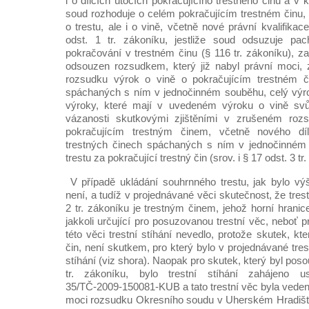
i o dílčích útocích pokračujícího trestného činu a 
soud rozhoduje o celém pokračujícím trestném činu,
o trestu, ale i o vině, včetně nové právní kvalifikac
odst. 1 tr. zákoníku, jestliže soud odsuzuje pac
pokračování v trestném činu (§ 116 tr. zákoníku), za
odsouzen rozsudkem, který již nabyl právní moci, 
rozsudku výrok o vině o pokračujícím trestném č
spáchaných s ním v jednočinném souběhu, celý výrok 
výroky, které mají v uvedeném výroku o vině svů
vázanosti skutkovými zjištěními v zrušeném roz
pokračujícím trestným činem, včetně nového díl
trestných činech spáchaných s ním v jednočinném
trestu za pokračující trestný čin (srov. i § 17 odst. 3 tr. 
V případě ukládání souhrnného trestu, jak bylo vý
není, a tudíž v projednávané věci skutečnost, že tres
2 tr. zákoníku je trestným činem, jehož horní hranice
jakkoli určující pro posuzovanou trestní věc, neboť p
této věci trestní stíhání nevedlo, protože skutek, kt
čin, není skutkem, pro který bylo v projednávané tres
stíhání (viz shora). Naopak pro skutek, který byl pos
tr. zákoníku, bylo trestní stíhání zahájeno 
35/TČ-2009-150081-KUB a tato trestní věc byla veden
moci rozsudku Okresního soudu v Uherském Hradišti 