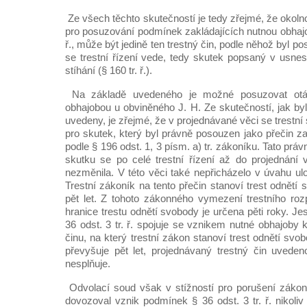
Ze všech těchto skutečností je tedy zřejmé, že okolno
pro posuzování podmínek zakládajících nutnou obhajob
ř., může být jedině ten trestný čin, podle něhož byl p
se trestní řízení vede, tedy skutek popsaný v usnes
stíhání (§ 160 tr. ř.).
Na základě uvedeného je možné posuzovat otá
obhajobou u obviněného J. H. Ze skutečností, jak by
uvedeny, je zřejmé, že v projednávané věci se trestní
pro skutek, který byl právně posouzen jako přečin z
podle § 196 odst. 1, 3 písm. a) tr. zákoníku. Tato prá
skutku se po celé trestní řízení až do projednání
nezměnila. V této věci také nepřicházelo v úvahu ul
Trestní zákoník na tento přečin stanoví trest odnětí
pět let. Z tohoto zákonného vymezení trestního rozp
hranice trestu odnětí svobody je určena pěti roky. Je
36 odst. 3 tr. ř. spojuje se vznikem nutné obhajoby 
činu, na který trestní zákon stanoví trest odnětí svo
převyšuje pět let, projednávaný trestný čin uved
nesplňuje.
Odvolací soud však v stížností pro porušení zák
dovozoval vznik podmínek § 36 odst. 3 tr. ř. nikoli