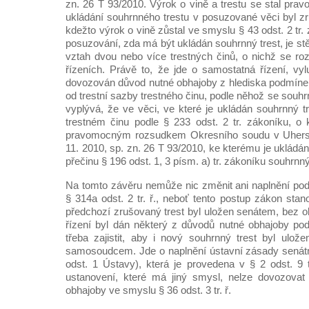
zn. 26 T 93/2010. Výrok o vině a trestu se stal pra
ukládání souhrnného trestu v posuzované věci byl zr
kdežto výrok o vině zůstal ve smyslu § 43 odst. 2 tr
posuzování, zda má být ukládán souhrnný trest, je s
vztah dvou nebo více trestných činů, o nichž se r
řízeních. Právě to, že jde o samostatná řízení, vy
dovozován důvod nutné obhajoby z hlediska podmínek p
od trestní sazby trestného činu, podle něhož se souhrn
vyplývá, že ve věci, ve které je ukládán souhrnný t
trestném činu podle § 233 odst. 2 tr. zákoníku, o
pravomocným rozsudkem Okresního soudu v Uhersk
11. 2010, sp. zn. 26 T 93/2010, ke kterému je ukládán
přečinu § 196 odst. 1, 3 písm. a) tr. zákoníku souhrnný
Na tomto závěru nemůže nic změnit ani naplnění po
§ 314a odst. 2 tr. ř., neboť tento postup zákon sta
předchozí zrušovaný trest byl uložen senátem, bez o
řízení byl dán některý z důvodů nutné obhajoby podle
třeba zajistit, aby i nový souhrnný trest byl ulože
samosoudcem. Jde o naplnění ústavní zásady senátn
odst. 1 Ústavy), která je provedena v § 2 odst. 9 t
ustanovení, které má jiný smysl, nelze dovozovat
obhajoby ve smyslu § 36 odst. 3 tr. ř.