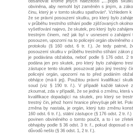
obsahovat kromě jiných náležitostí „…popis skutk
obviněna, aby nemohl být zaměněn s jiným, a záko
činu, který je v tomto skutku spatřován“. Vzhledem k 
že se právní posouzení skutku, pro který bylo zaháje
v průběhu trestního stíhání podle zjišťovaných okolno
vyšetřování najevo, že skutek, pro který bylo zahájeno 
trestným činem, než jak byl v usnesení o zahájení t
posouzen, upozorní na to policejní orgán obviněného
protokolu (§ 160 odst. 6 tr. ř.). Je tedy patrné,
posouzení skutku v průběhu trestního stíhání zákon po
je podávána obžaloba, neboť podle § 176 odst. 2 t
podána jen pro skutek, pro který bylo zahájeno trestn
zástupce tento skutek posuzovat jako jiný trestný č
policejní orgán, upozorní na to před podáním obža
obhájce (má-li jej). Použitou právní kvalifikací sk
soud (viz § 190 tr. ř.). V případě každé takové
zkoumat, zda v případě, že se jedná o změnu, která 
kvalifikace dopadající na skutek, pro který se trest
trestný čin, jehož horní hranice převyšuje pět let. Pok
změna by nastala, je orgán, který tuto změnu konsta
160 odst. 6 tr. ř.), státní zástupce (§ 176 odst. 2 tr. ř.)
povinen obviněného o tomto poučit, a to i se zřet
obhajoby podle § 36 odst. 3 tr. ř., pokud doposud o 
důvodů nešlo (§ 36 odst. 1, 2 tr. ř.).