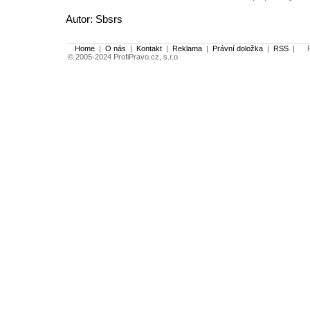
Autor: Sbsrs
Home
|
O nás
|
Kontakt
|
Reklama
|
Právní doložka
|
RSS
|
Po
© 2005-2024 ProfiPravo.cz, s.r.o.