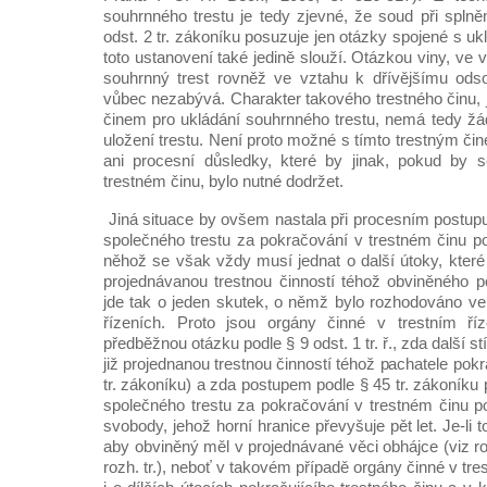
souhrnného trestu je tedy zjevné, že soud při spln
odst. 2 tr. zákoníku posuzuje jen otázky spojené s u
toto ustanovení také jedině slouží. Otázkou viny, ve 
souhrnný trest rovněž ve vztahu k dřívějšímu ods
vůbec nezabývá. Charakter takového trestného činu, 
činem pro ukládání souhrnného trestu, nemá tedy žá
uložení trestu. Není proto možné s tímto trestným či
ani procesní důsledky, které by jinak, pokud by s
trestném činu, bylo nutné dodržet.
Jiná situace by ovšem nastala při procesním postu
společného trestu za pokračování v trestném činu po
něhož se však vždy musí jednat o další útoky, které
projednávanou trestnou činností téhož obviněného po
jde tak o jeden skutek, o němž bylo rozhodováno ve
řízeních. Proto jsou orgány činné v trestním říz
předběžnou otázku podle § 9 odst. 1 tr. ř., zda další st
již projednanou trestnou činností téhož pachatele pokra
tr. zákoníku) a zda postupem podle § 45 tr. zákoníku 
společného trestu za pokračování v trestném činu po
svobody, jehož horní hranice převyšuje pět let. Je-li to
aby obviněný měl v projednávané věci obhájce (viz r
rozh. tr.), neboť v takovém případě orgány činné v tre