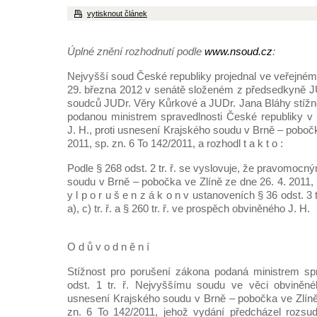
vytisknout článek
Úplné znění rozhodnutí podle
www.nsoud.cz
:
Nejvyšší soud České republiky projednal ve veřejn
29. března 2012 v senátě složeném z předsedkyně J
soudců JUDr. Věry Kůrkové a JUDr. Jana Bláhy stížn
podanou ministrem spravedlnosti České republiky v
J. H., proti usnesení Krajského soudu v Brně – pobočk
2011, sp. zn. 6 To 142/2011, a rozhodl t a k t o :
Podle § 268 odst. 2 tr. ř. se vyslovuje, že pravomo
soudu v Brně – pobočka ve Zlíně ze dne 26. 4. 2011, 
y l p o r u š e n z á k o n v ustanoveních § 36 odst. 3 t
a), c) tr. ř. a § 260 tr. ř. ve prospěch obviněného J. H.
O d ů v o d n ě n í
Stížnost pro porušení zákona podaná ministrem spr
odst. 1 tr. ř. Nejvyššímu soudu ve věci obviněné
usnesení Krajského soudu v Brně – pobočka ve Zlíně 
zn. 6 To 142/2011, jehož vydání předcházel rozs