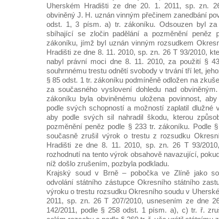
Uherském Hradišti ze dne 20. 1. 2011, sp. zn. 2
obviněný J. H. uznán vinným přečinem zanedbání pov
odst. 1, 3 písm. a) tr. zákoníku. Odsouzen byl za
sbíhající se zločin padělání a pozměnění peněz p
zákoníku, jímž byl uznán vinným rozsudkem Okres
Hradišti ze dne 8. 11. 2010, sp. zn. 26 T 93/2010, kt
nabyl právní moci dne 8. 11. 2010, za použití § 43
souhrnnému trestu odnětí svobody v trvání tří let, jeh
§ 85 odst. 1 tr. zákoníku podmíněně odložen na zkušeb
za současného vyslovení dohledu nad obviněným. 
zákoníku byla obviněnému uložena povinnost, ab
podle svých schopností a možností zaplatil dlužné 
aby podle svých sil nahradil škodu, kterou způsob
pozměnění peněz podle § 233 tr. zákoníku. Podle § 
současně zrušil výrok o trestu z rozsudku Okres
Hradišti ze dne 8. 11. 2010, sp. zn. 26 T 93/2010
rozhodnutí na tento výrok obsahově navazující, pok
níž došlo zrušením, pozbyla podkladu.
Krajský soud v Brně – pobočka ve Zlíně jako so
odvolání státního zástupce Okresního státního zastu
výroku o trestu rozsudku Okresního soudu v Uherském
2011, sp. zn. 26 T 207/2010, usnesením ze dne 26.
142/2011, podle § 258 odst. 1 písm. a), c) tr. ř. z