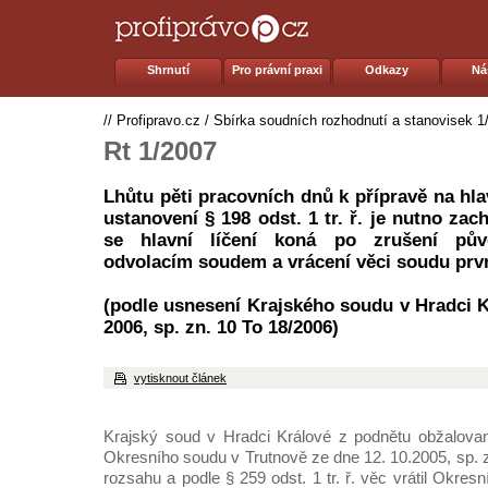
Shrnutí
Pro právní praxi
Odkazy
Ná
//
Profipravo.cz
/
Sbírka soudních rozhodnutí a stanovisek 1
Rt 1/2007
Lhůtu pěti pracovních dnů k přípravě na hla
ustanovení § 198 odst. 1 tr. ř. je nutno zac
se hlavní líčení koná po zrušení pův
odvolacím soudem a vrácení věci soudu prv
(podle usnesení Krajského soudu v Hradci K
2006, sp. zn. 10 To 18/2006)
vytisknout článek
Krajský soud v Hradci Králové z podnětu obžalovan
Okresního soudu v Trutnově ze dne 12. 10.2005, sp. 
rozsahu a podle § 259 odst. 1 tr. ř. věc vrátil Okre