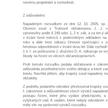
novému projednání a rozhodnutí.
Z odůvodnění:
Napadeným rozsudkem ze dne 12. 10. 2005, sp. z
Okresní soud v Trutnově obžalovanou J. J. v
zpronevěry podle § 248 odst. 1, 2 tr. zák. a za ten jí u
v trvání šesti měsíců s podmíněným odkladem na 
roku a dále trest zákazu činnosti spočívající v
hmotnou odpovědností v trvání dvou let. Dále rozhodl 
1 tr. ř. se poškozená J. družstvo D. K. odkazuje se
škody na řízení ve věcech občanskoprávních.
Proti tomuto rozsudku podala obžalovaná v zákonné
odůvodnila prostřednictvím svého obhájce a které zam
trestu. Navrhla přitom, aby krajský soud napadený rozs
obžaloby.
Z podnětu podaného odvolání přezkoumal krajský soud
ř. zákonnost a odůvodněnost všech výroků napadené
postupu řízení, které jeho vydání předcházelo, a
vytýkaných vad. K vadám, které nebyly odvoláním vyt
měly vliv na správnost výroků rozsudku.