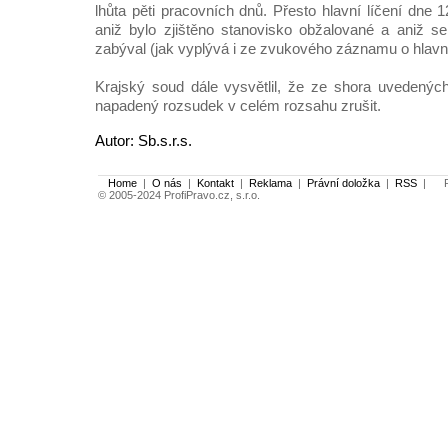
lhůta pěti pracovních dnů. Přesto hlavní líčení dne 
aniž bylo zjištěno stanovisko obžalované a aniž s
zabýval (jak vyplývá i ze zvukového záznamu o hlavní
Krajský soud dále vysvětlil, že ze shora uvedenýc
napadený rozsudek v celém rozsahu zrušit.
Autor: Sb.s.r.s.
Home
|
O nás
|
Kontakt
|
Reklama
|
Právní doložka
|
RSS
|
Po
© 2005-2024 ProfiPravo.cz, s.r.o.