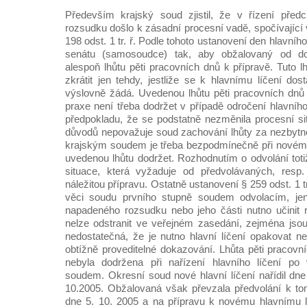
Především krajský soud zjistil, že v řízení pře
rozsudku došlo k zásadní procesní vadě, spočívající
198 odst. 1 tr. ř. Podle tohoto ustanovení den hlavníh
senátu (samosoudce) tak, aby obžalovaný od do
alespoň lhůtu pěti pracovních dnů k přípravě. Tuto 
zkrátit jen tehdy, jestliže se k hlavnímu líčení do
výslovně žádá. Uvedenou lhůtu pěti pracovních dnů
praxe není třeba dodržet v případě odročení hlavníh
předpokladu, že se podstatně nezměnila procesní si
důvodů nepovažuje soud zachování lhůty za nezbytn
krajským soudem je třeba bezpodmínečně při novém n
uvedenou lhůtu dodržet. Rozhodnutím o odvolání toti
situace, která vyžaduje od předvolávaných, resp
náležitou přípravu. Ostatně ustanovení § 259 odst. 1 t
věci soudu prvního stupně soudem odvolacím, jen 
napadeného rozsudku nebo jeho části nutno učinit 
nelze odstranit ve veřejném zasedání, zejména jsou-
nedostatečná, že je nutno hlavní líčení opakovat n
obtížně proveditelné dokazování. Lhůta pěti pracovn
nebyla dodržena při nařízení hlavního líčení po
soudem. Okresní soud nové hlavní líčení nařídil dne
10.2005. Obžalovaná však převzala předvolání k to
dne 5. 10. 2005 a na přípravu k novému hlavnímu lí