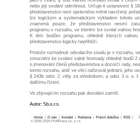
nebo její svolání odmítnout. Určuje-li ustanovení § 1
představenstvo není oprávněno měnit navržený pořad
lze logickým a systematickým výkladem tohoto ust
znamená pouze, že představenstvo nesmí zas
programu v rozsahu, ve kterém lze svolat valnou hro
K těm bodům programu, ohledně kterých valnou 
představenstvo logicky nepřihlíží.
Protože rozhodnutí odvolacího soudu je v rozsahu, v
zmocnění ke svolání valné hromady ohledně bodů 2 
o jmenování členů představenstva a dozorčí rady, ne
tomto rozsahu, aniž ve věci nařizoval jednání, jeho u
§ 243b odst. 2, věty za středníkem, a odst. 3 o. s. ř.
dalšímu řízení.
Ve zbývajícím rozsahu pak dovolání zamítl.
Autor: Sb.s.r.s.
Home
|
O nás
|
Kontakt
|
Reklama
|
Právní doložka
|
RSS
|
Po
© 2005-2024 ProfiPravo.cz, s.r.o.