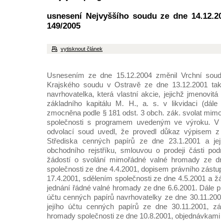
usnesení Nejvyššího soudu ze dne 14.12.2
149/2005
vytisknout článek
Usnesením ze dne 15.12.2004 změnil Vrchní sou
Krajského soudu v Ostravě ze dne 13.12.2001 tak
navrhovatelka, která vlastní akcie, jejichž jmenovi
základního kapitálu M. H., a. s. v likvidaci (dále 
zmocněna podle § 181 odst. 3 obch. zák. svolat mi
společnosti s programem uvedeným ve výroku. V 
odvolací soud uvedl, že provedl důkaz výpisem z
Střediska cenných papírů ze dne 23.1.2001 a j
obchodního rejstříku, smlouvou o prodeji části po
žádostí o svolání mimořádné valné hromady ze dn
společnosti ze dne 4.4.2001, dopisem právního zástu
17.4.2001, sdělením společnosti ze dne 4.5.2001 a ž
jednání řádné valné hromady ze dne 6.6.2001. Dále 
účtu cenných papírů navrhovatelky ze dne 30.11.20
jejího účtu cenných papírů ze dne 30.11.2001, z
hromady společnosti ze dne 10.8.2001, objednávkami 