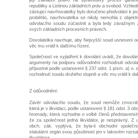
republiky a Listinou základních práv a svobod. Vzhl
zástupci navrhovatelky bylo doručeno předvolání k jed
proběhlo, navrhovatelka se nikdy nemohla z objekt
odvolacího soudu zúčastnit a byla tedy závažným
svých základních procesních právech.
Dovolatelka navrhuje, aby Nejvyšší soud usnesení od
věc mu vrátil k dalšímu řízení.
Společnost ve vyjádření k dovolání uvádí, že dovolá
argumenty na podporu odůvodnění rozhodnutí odvola
přípustné podle ustanovení § 237 odst. 1 písm. a) o. s
rozhodnutí soudu druhého stupně a věc mu vrátil k dal
Z odůvodnění:
Závěr odvolacího soudu, že soud nemůže zmocnit 
která je v likvidaci, podle ustanovení § 181 odst. 3 ob
hromady, která rozhodne o volbě členů představenstv
že za společnost jedná likvidátor, je nesprávný. Z 
obch. zák. vyplývá, že byla-li obchodní společn
statutární orgán svou působnost jen v takovém rozsa
likvidátora.