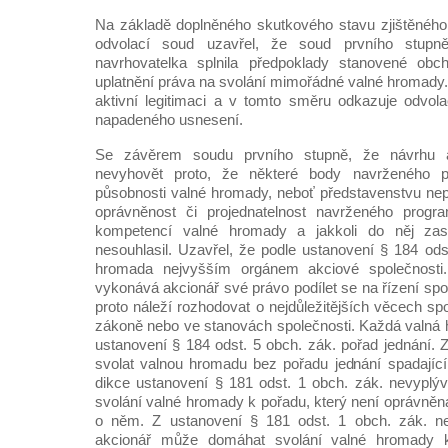
Na základě doplněného skutkového stavu zjištěnéh
odvolací soud uzavřel, že soud prvního stupn
navrhovatelka splnila předpoklady stanovené ob
uplatnění práva na svolání mimořádné valné hromady. S
aktivní legitimaci a v tomto směru odkazuje odvol
napadeného usnesení.
Se závěrem soudu prvního stupně, že návrhu 
nevyhovět proto, že některé body navrženého 
působnosti valné hromady, neboť představenstvu nep
oprávněnost či projednatelnost navrženého progr
kompetencí valné hromady a jakkoli do něj zas
nesouhlasil. Uzavřel, že podle ustanovení § 184 ods
hromada nejvyšším orgánem akciové společnosti. 
vykonává akcionář své právo podílet se na řízení sp
proto náleží rozhodovat o nejdůležitějších věcech s
zákoně nebo ve stanovách společnosti. Každá valná
ustanovení § 184 odst. 5 obch. zák. pořad jednání. 
svolat valnou hromadu bez pořadu jednání spadajícíh
dikce ustanovení § 181 odst. 1 obch. zák. nevypl
svolání valné hromady k pořadu, který není oprávněn
o něm. Z ustanovení § 181 odst. 1 obch. zák. ne
akcionář může domáhat svolání valné hromady k 