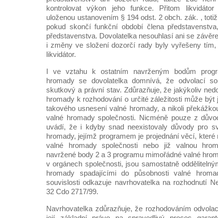
kontrolovat výkon jeho funkce. Přitom likvidátor 
uloženou ustanovením § 194 odst. 2 obch. zák. , toti
pokud skončí funkční období člena představenstva,
představenstva. Dovolatelka nesouhlasí ani se závěr
i změny ve složení dozorčí rady byly vyřešeny tím,
likvidátor.
I ve vztahu k ostatním navrženým bodům prog
hromady se dovolatelka domnívá, že odvolací so
skutkový a právní stav. Zdůrazňuje, že jakýkoliv ne
hromady k rozhodování o určité záležitosti může být
takového usnesení valné hromady, a nikoli překážk
valné hromady společnosti. Nicméně pouze z důvodu
uvádí, že i kdyby snad neexistovaly důvody pro s
hromady, jejímž programem je projednání věcí, které
valné hromady společnosti nebo již valnou hrom
navržené body 2 a 3 programu mimořádné valné hroma
v orgánech společnosti, jsou samostatně odděliteln
hromady spadajícími do působnosti valné hromad
souvislosti odkazuje navrhovatelka na rozhodnutí N
32 Cdo 2717/99.
Navrhovatelka zdůrazňuje, že rozhodováním odvolac
její základní právo na spravedlivý proces gara