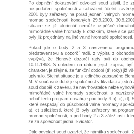
Po doplnění dokazování odvolací soud zjistil, že 
hospodaření společnosti a schválení účetní závěrk
2001 byly zařazeny na pořad jednání valných hroma
hromad společnosti konaných 29.9.2000, 30.8.200
situace se již akcionář nemůže úspěšně domáha
mimořádné valné hromady k otázkám, které sice patří
byly již projednány na jiné valné hromadě společnosti.
Pokud jde o body 2 a 3 navrženého programu
představenstvu a dozorčí radě, z výpisu z obchodníh
vyplývá, že členové dozorčí rady byli do obchod
10.11.1998. S ohledem na datum jejich zápisu, byť
charakter, je zřejmé, že funkční období (tři roky) již
uplynulo. Stejná situace je u jediného zapsaného člen
M. V současné době je společnost v likvidaci a jedná z
soud dospěl k závěru, že navrhovatelce nelze vyhovět
mimořádné valné hromady společnosti s navržen
neboť tento program obsahuje pod body 4 b), c), d), 5 a)
které nespadají do působnosti valné hromady společn
a), c) záležitosti, které již byly zařazeny na progra
hromad společnosti, a pod body 2 a 3 záležitosti, kte
že za společnost jedná likvidátor.
Dále odvolací soud uzavřel, že námitka společnosti,