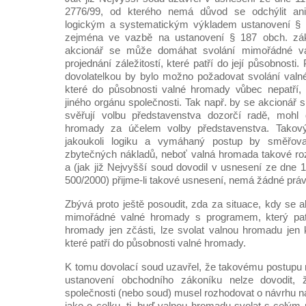
2776/99, od kterého nemá důvod se odchýlit ani
logickým a systematickým výkladem ustanovení § 1
zejména ve vazbě na ustanovení § 187 obch. zák.
akcionář se může domáhat svolání mimořádné v
projednání záležitostí, které patří do její působnost
dovolatelkou by bylo možno požadovat svolání valn
které do působnosti valné hromady vůbec nepatří, 
jiného orgánu společnosti. Tak např. by se akcionář s
svěřují volbu představenstva dozorčí radě, mohl
hromady za účelem volby představenstva. Takov
jakoukoli logiku a vymáhaný postup by směřov
zbytečných nákladů, neboť valná hromada takové ro
a (jak již Nejvyšší soud dovodil v usnesení ze dne 
500/2000) přijme-li takové usnesení, nemá žádné práv
Zbývá proto ještě posoudit, zda za situace, kdy se 
mimořádné valné hromady s programem, který patř
hromady jen zčásti, lze svolat valnou hromadu jen 
které patří do působnosti valné hromady.
K tomu dovolací soud uzavřel, že takovému postupu 
ustanovení obchodního zákoníku nelze dovodit, 
společnosti (nebo soud) musel rozhodovat o návrhu n
jako o celku, tj. buď valnou hromadu svolat s cel