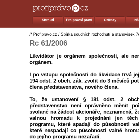
Shrnutí
Pro právní praxi
Odkazy
Ná
//
Profipravo.cz
/
Sbírka soudních rozhodnutí a stanovisek 7
Rc 61/2006
Likvidátor je orgánem společnosti, ale nen
orgánem.
I po vstupu společnosti do likvidace trvá je
194 odst. 2 obch. zák. zvolit do 3 měsíců po
člena představenstva, nového člena.
To, že ustanovení § 181 odst. 2 obch
představenstvo není oprávněno měnit po
svolané na žádost akcionáře, neznamená, ž
valnou hromadu k projednání jen těc
programu, které spadají do působnosti va
které nespadají co působnosti valné hrom
do jejího programu nezařadí.