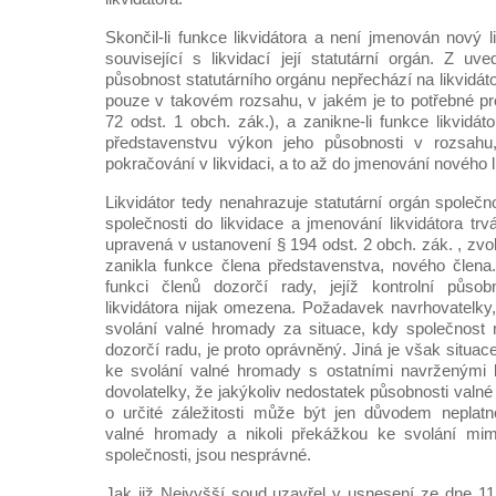
Skončil-li funkce likvidátora a není jmenován nový li
související s likvidací její statutární orgán. Z uv
působnost statutárního orgánu nepřechází na likvidát
pouze v takovém rozsahu, v jakém je to potřebné pro
72 odst. 1 obch. zák.), a zanikne-li funkce likvidá
představenstvu výkon jeho působnosti v rozsahu,
pokračování v likvidaci, a to až do jmenování nového l
Likvidátor tedy nenahrazuje statutární orgán společno
společnosti do likvidace a jmenování likvidátora trv
upravená v ustanovení § 194 odst. 2 obch. zák. , zvol
zanikla funkce člena představenstva, nového člena.
funkci členů dozorčí rady, jejíž kontrolní půso
likvidátora nijak omezena. Požadavek navrhovatelky,
svolání valné hromady za situace, kdy společnost
dozorčí radu, je proto oprávněný. Jiná je však situa
ke svolání valné hromady s ostatními navrženými
dovolatelky, že jakýkoliv nedostatek působnosti val
o určité záležitosti může být jen důvodem neplatn
valné hromady a nikoli překážkou ke svolání mi
společnosti, jsou nesprávné.
Jak již Nejvyšší soud uzavřel v usnesení ze dne 11