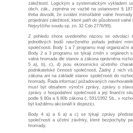
záležitostí. Logickým a systematickým výkladem us
obch. zák., zejména ve vazbě na ustanovení § 187 
třeba dovodit, že svolání mimořádné valné hromady
projednání záležitostí, které patří do působnosti valn
Nejvyššího soudu sp. zn. 32 Cdo 2776/99).
Z pohledu shora uvedeného názoru se odvolací
jednotlivých bodů navrženého pořadu jednání mi
společnosti. Body 1 a 7 programu mají organizační a
Body 2 a 3 programu se týkají změn v orgánech spo
valná hromada dle stanov a zákona oprávněna rozhodo
5 a), b), c), d) jsou ekonomicko účetního charak
podnikatelské činnosti společnosti. Žádný z nich 
zákona ani na základě stanov společnosti do rozho
hromady. Řada informací požadovaných navrhovatel
musí být obsahem výroční zprávy, zprávy o stavu
zprávy o hospodaření společnosti a její finanční situ
podle § 80a a § 80b zákona č. 591/1992 Sb., v rozh
být každému akcionáři k dispozici.
Body 4 a) a 6 a) a c) se týkají zprávy předsta
společnosti a účetní závěrky, které bezpochyby pa
hromady.