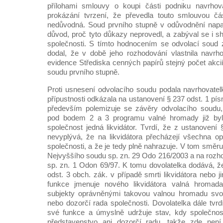
přílohami smlouvy o koupi části podniku navrhova
prokázání tvrzení, že převedla touto smlouvou čás
nedůvodná. Soud prvního stupně v odůvodnění nap
důvod, proč tyto důkazy neprovedl, a zabýval se i 
společnosti. S tímto hodnocením se odvolací soud 
dodal, že v době jeho rozhodování vlastnila navrh
evidence Střediska cenných papírů stejný počet akci
soudu prvního stupně.
Proti usnesení odvolacího soudu podala navrhovatel
přípustnosti odkázala na ustanovení § 237 odst. 1 písm
především polemizuje se závěry odvolacího soudu, 
pod bodem 2 a 3 programu valné hromady již byl
společnost jedná likvidátor. Tvrdí, že z ustanovení
nevyplývá, že na likvidátora přecházejí všechna o
společnosti, a že je tedy plně nahrazuje. V tom směr
Nejvyššího soudu sp. zn. 29 Odo 216/2003 a na rozh
sp. zn. 1 Odon 69/97. K tomu dovolatelka dodává, ž
odst. 3 obch. zák. v případě smrti likvidátora nebo 
funkce jmenuje nového likvidátora valná hromada
subjekty oprávněnými takovou valnou hromadu svol
nebo dozorčí rada společnosti. Dovolatelka dále tvrdí
své funkce a úmyslně udržuje stav, kdy společnos
představenstvo ani dozorčí radu, takže zde není