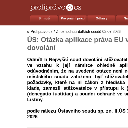
Shrnutí
Pro právní praxi
Odkazy
Ná
//
Profipravo.cz
/
Z rozhodnutí dalších soudů
03.07.2026
ÚS: Otázka aplikace práva EU v
dovolání
Odmítl-li Nejvyšší soud dovolání stěžovate
ve vztahu k její námitce ohledně ap
odůvodněním, že na uvedené otázce není n
městského soudu založeno, byť stěžovatel
požadavky, které na ni zákon z hlediska 
klade, zamezil stěžovatelce v přístupu k
(denegatio iustitiae) a soudní ochraně ve s
Listiny.
podle nálezu Ústavního soudu sp. zn. II.ÚS 3
2026