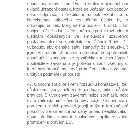
soudu neaplikovat zneužívající smluvní ujednání pod
ukládá uhrazení částek, které se ukázaly jako bezdů
nese odpovídající restituční účinek vztahujíc
Neexistence takového restitučního účinku by t
odrazující účinek, který se má podle čl. 6 odst. 1 
spojení s čl. 7 odst. 1 této směrnice pojit k rozhodnu
ujednání obsažených ve smlouvách uzavřenýc
poskytovatelem se spotřebitelem. Článek 6 odst. 1
vyžaduje, aby členské státy stanovily, že zneužívají
jejich vnitrostátních právních předpisů pro spotřebite
obsahuje-li smlouva se spotřebitelem zneužívajíc
spotřebitele závazná a je potřeba uhradit všechny č
které byly promlčeny, když promlčení jednotlivých n
určitých podmínek připouští).
47. Obvodní soud ve svém rozsudku konstatoval, že 
důsledkem vady některých ujednání, nikoli důsle
pravidel. S uvedeným závěrem nelze souhlasit, neb
čistě vnitrostátních důvodů nevylučuje, že smlouva 
porušení unijních pravidel (obojí může mít různé pr
pokud by se směrnice na daný případ neaplikovala,
soud předtím zabývat souladností aplikace vnitr
promlčení s právem EU.