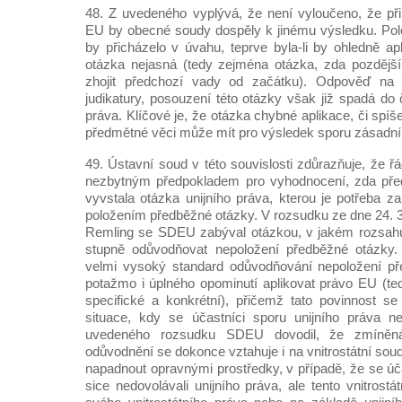
48. Z uvedeného vyplývá, že není vyloučeno, že při
EU by obecné soudy dospěly k jinému výsledku. Pol
by přicházelo v úvahu, teprve byla-li by ohledně a
otázka nejasná (tedy zejména otázka, zda pozděj
zhojit předchozí vady od začátku). Odpověď na 
judikatury, posouzení této otázky však již spadá do
práva. Klíčové je, že otázka chybné aplikace, či spí
předmětné věci může mít pro výsledek sporu zásadn
49. Ústavní soud v této souvislosti zdůrazňuje, že ř
nezbytným předpokladem pro vyhodnocení, zda pře
vyvstala otázka unijního práva, kterou je potřeba za 
položením předběžné otázky. V rozsudku ze dne 24. 3
Remling se SDEU zabýval otázkou, v jakém rozsah
stupně odůvodňovat nepoložení předběžné otázky.
velmi vysoký standard odůvodňování nepoložení př
potažmo i úplného opominutí aplikovat právo EU (t
specifické a konkrétní), přičemž tato povinnost s
situace, kdy se účastníci sporu unijního práva n
uvedeného rozsudku SDEU dovodil, že zmíněná 
odůvodnění se dokonce vztahuje i na vnitrostátní soud
napadnout opravnými prostředky, v případě, že se úč
sice nedovolávali unijního práva, ale tento vnitros