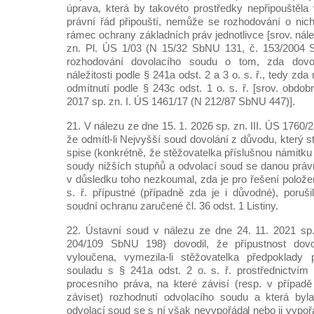
úprava, která by takovéto prostředky nepřipouštěla 
právní řád připouští, nemůže se rozhodování o nic
rámec ochrany základních práv jednotlivce [srov. nále
zn. Pl. ÚS 1/03 (N 15/32 SbNU 131, č. 153/2004 Sb
rozhodování dovolacího soudu o tom, zda dovo
náležitosti podle § 241a odst. 2 a 3 o. s. ř., tedy zd
odmítnutí podle § 243c odst. 1 o. s. ř. [srov. obdo
2017 sp. zn. I. ÚS 1461/17 (N 212/87 SbNU 447)].
21. V nálezu ze dne 15. 1. 2026 sp. zn. III. ÚS 1760/
že odmítl-li Nejvyšší soud dovolání z důvodu, který 
spise (konkrétně, že stěžovatelka příslušnou námitku 
soudy nižších stupňů a odvolací soud se danou práv
v důsledku toho nezkoumal, zda je pro řešení polože
s. ř. přípustné (případně zda je i důvodné), poruši
soudní ochranu zaručené čl. 36 odst. 1 Listiny.
22. Ústavní soud v nálezu ze dne 24. 11. 2021 sp.
204/109 SbNU 198) dovodil, že přípustnost dovo
vyloučena, vymezila-li stěžovatelka předpoklady p
souladu s § 241a odst. 2 o. s. ř. prostřednictví
procesního práva, na které závisí (resp. v případě
záviset) rozhodnutí odvolacího soudu a která byla
odvolací soud se s ní však nevypořádal nebo ji vypořá