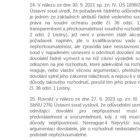
24. V nálezu ze dne 30. 9. 2021 sp. zn. IV. ÚS 1898
Ústavní soud uvedl, že požadavek řádného odůvodně
je jedním ze základních atributů řádně vedeného sou
práva na soudní ochranu podle čl. 36 odst. 1 
transparentnost a přezkoumatelnost soudního rozhodnutí
2 odst. 2 Listiny), jež není v právním státě akcept
požadavek naplněn, jde o kvalifikovanou vadu z
nepřezkoumatelnost, ale zpravidla také neústavnost.
soud v napadeném usnesení o odmítnutí dovolání nál
dovolatel řádně vymezil a na níž závisí výsledek so
odkazem na jiné rozhodnutí, které adekvátně na roz
reaguje, nebo vlastní věcnou argumentací, přestože
dovolání splnil jeho zákonné náležitosti, a nejsou-li v
důvody takového rozhodnutí, porušil tím jeho právo 
čl. 36 odst. 1 Listiny.
25. Rovněž v nálezu ze dne 27. 6. 2023 sp. zn. III
SbNU 276) Ústavní soud vyslovil, že odůvodnění us
odmítající dovolání pro nepřípustnost musí
předvídatelnosti a srozumitelnosti, kdy z něj mus
důvody nepřípustnosti. Nereaguje-li Nejvyšší so
argumentaci dovolatele, jde o rozhodnutí nedostate
podstatě nepřezkoumatelné.