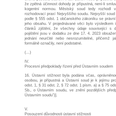
že zpětná účinnost dohody je přípustná, není-li smlu
kogentní normou. Městský soud tedy rozhodl v
rozhodovací praxí Nejvyššího soudu. Nejvyšší soud 
podle § 555 odst. 1 občanského zákoníku se právní
jeho obsahu. V projednávané věci bylo výsledkem in
článků zjištění, že všechny údaje související s
pojištění jsou v dodatku ze dne 17. 4. 2023 obsažen
jednání neurčité nebo nesrozumitelné, přičemž j
formálně označily, není podstatné.
(…)
IV.
Procesní předpoklady řízení před Ústavním soudem
16. Ústavní stížnost byla podána včas, oprávněn
osobou, je přípustná a Ústavní soud je k jejímu pro
odst. 1, § 31 odst. 2, § 72 odst. 1 písm. a) a § 75 o
Sb., o Ústavním soudu, ve znění pozdějších předp
Ústavním soudu")].
V.
Posouzení důvodnosti ústavní stížnosti