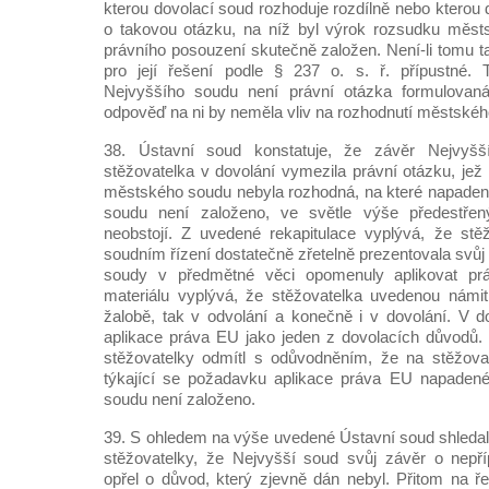
kterou dovolací soud rozhoduje rozdílně nebo kterou d
o takovou otázku, na níž byl výrok rozsudku měst
právního posouzení skutečně založen. Není-li tomu t
pro její řešení podle § 237 o. s. ř. přípustné.
Nejvyššího soudu není právní otázka formulova
odpověď na ni by neměla vliv na rozhodnutí městskéh
38. Ústavní soud konstatuje, že závěr Nejvyš
stěžovatelka v dovolání vymezila právní otázku, je
městského soudu nebyla rozhodná, na které napaden
soudu není založeno, ve světle výše předestřený
neobstojí. Z uvedené rekapitulace vyplývá, že stě
soudním řízení dostatečně zřetelně prezentovala svůj
soudy v předmětné věci opomenuly aplikovat p
materiálu vyplývá, že stěžovatelka uvedenou námit
žalobě, tak v odvolání a konečně i v dovolání. V d
aplikace práva EU jako jeden z dovolacích důvodů.
stěžovatelky odmítl s odůvodněním, že na stěžova
týkající se požadavku aplikace práva EU napaden
soudu není založeno.
39. S ohledem na výše uvedené Ústavní soud shleda
stěžovatelky, že Nejvyšší soud svůj závěr o nepří
opřel o důvod, který zjevně dán nebyl. Přitom na ře