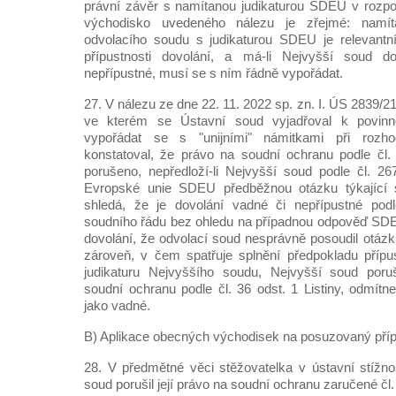
právní závěr s namítanou judikaturou SDEU v rozpo
východisko uvedeného nálezu je zřejmé: namít
odvolacího soudu s judikaturou SDEU je relevantn
přípustnosti dovolání, a má-li Nejvyšší soud do
nepřípustné, musí se s ním řádně vypořádat.
27. V nálezu ze dne 22. 11. 2022 sp. zn. I. ÚS 2839/
ve kterém se Ústavní soud vyjadřoval k povinn
vypořádat se s "unijními" námitkami při rozh
konstatoval, že právo na soudní ochranu podle čl. 
porušeno, nepředloží-li Nejvyšší soud podle čl. 2
Evropské unie SDEU předběžnou otázku týkající se
shledá, že je dovolání vadné či nepřípustné pod
soudního řádu bez ohledu na případnou odpověď SDEU
dovolání, že odvolací soud nesprávně posoudil otázk
zároveň, v čem spatřuje splnění předpokladu přípu
judikaturu Nejvyššího soudu, Nejvyšší soud poru
soudní ochranu podle čl. 36 odst. 1 Listiny, odmítne
jako vadné.
B) Aplikace obecných východisek na posuzovaný pří
28. V předmětné věci stěžovatelka v ústavní stížno
soud porušil její právo na soudní ochranu zaručené čl. 