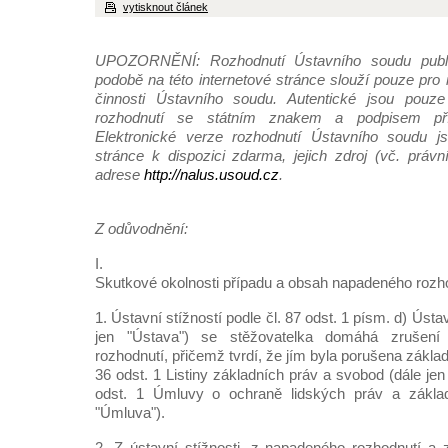
vytisknout článek
UPOZORNĚNÍ: Rozhodnutí Ústavního soudu publi
podobě na této internetové stránce slouží pouze pro
činnosti Ústavního soudu. Autentické jsou pouze 
rozhodnutí se státním znakem a podpisem pří
Elektronické verze rozhodnutí Ústavního soudu js
stránce k dispozici zdarma, jejich zdroj (vč. práv
adrese
http://nalus.usoud.cz
.
Z odůvodnění:
I.
Skutkové okolnosti případu a obsah napadeného rozh
1. Ústavní stížností podle čl. 87 odst. 1 písm. d) Úst
jen "Ústava") se stěžovatelka domáhá zrušení
rozhodnutí, přičemž tvrdí, že jím byla porušena zákla
36 odst. 1 Listiny základních práv a svobod (dále jen "L
odst. 1 Úmluvy o ochraně lidských práv a základ
"Úmluva").
2. Z ústavní stížnosti, z napadeného rozhodnutí a