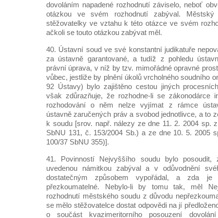
dovoláním napadené rozhodnutí záviselo, neboť ob
otázkou ve svém rozhodnutí zabýval. Městský
stěžovatelky ve vztahu k této otázce ve svém rozh
ačkoli se touto otázkou zabývat měl.
40. Ústavní soud ve své konstantní judikatuře nepov
za ústavně garantované, a tudíž z pohledu ústavn
právní úprava, v níž by tzv. mimořádné opravné pros
vůbec, jestliže by plnění úkolů vrcholného soudního org
92 Ústavy) bylo zajištěno cestou jiných procesníc
však zdůrazňuje, že rozhodne-li se zákonodárce inst
rozhodování o něm nelze vyjímat z rámce ústav
ústavně zaručených práv a svobod jednotlivce, a to 
k soudu [srov. např. nálezy ze dne 11. 2. 2004 sp. 
SbNU 131, č. 153/2004 Sb.) a ze dne 10. 5. 2005 s
100/37 SbNU 355)].
41. Povinností Nejvyššího soudu bylo posoudit
uvedenou námitkou zabýval a v odůvodnění své
dostatečným způsobem vypořádal, a zda je t
přezkoumatelné. Nebylo-li by tomu tak, měl N
rozhodnutí městského soudu z důvodu nepřezkoumate
se mělo stěžovatelce dostat odpovědi na jí předloženo
o součást kvazimeritorního posouzení dovolán