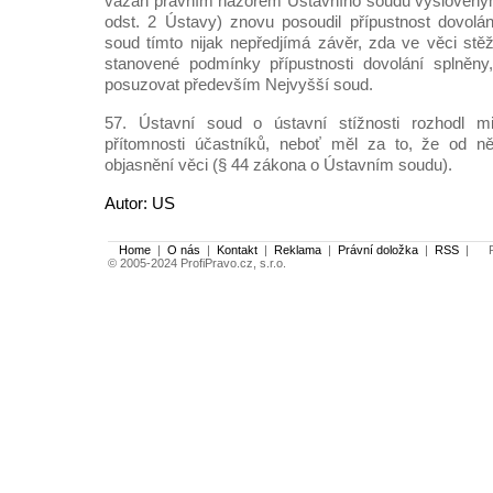
vázán právním názorem Ústavního soudu vysloveným 
odst. 2 Ústavy) znovu posoudil přípustnost dovolán
soud tímto nijak nepředjímá závěr, zda ve věci st
stanovené podmínky přípustnosti dovolání splněny
posuzovat především Nejvyšší soud.
57. Ústavní soud o ústavní stížnosti rozhodl m
přítomnosti účastníků, neboť měl za to, že od ně
objasnění věci (§ 44 zákona o Ústavním soudu).
Autor: US
Home
|
O nás
|
Kontakt
|
Reklama
|
Právní doložka
|
RSS
|
Po
© 2005-2024 ProfiPravo.cz, s.r.o.