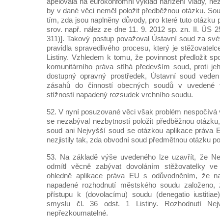
apelovala na eurokonfomní výklad nařízení vlády, nez
by v dané věci neměl položit předběžnou otázku. So
tím, zda jsou naplněny důvody, pro které tuto otázku 
srov. např. nález ze dne 11. 9. 2012 sp. zn. II. ÚS
311)]. Takový postup považoval Ústavní soud za svév
pravidla spravedlivého procesu, který je stěžovatelc
Listiny. Vzhledem k tomu, že povinnost předložit sp
komunitárního práva stíhá především soud, proti je
dostupný opravný prostředek, Ústavní soud veden
zásahů do činností obecných soudů v uvedené vě
stížností napadený rozsudek vrchního soudu.
52. V nyní posuzované věci však problém nespočívá 
se nezabýval nezbytností položit předběžnou otázku
soud ani Nejvyšší soud se otázkou aplikace práva 
nezjistily tak, zda obvodní soud předmětnou otázku p
53. Na základě výše uvedeného lze uzavřít, že Ne
odmítl věcně zabývat dovoláním stěžovatelky ve 
ohledně aplikace práva EU s odůvodněním, že n
napadené rozhodnutí městského soudu založeno, z
přístupu k (dovolacímu) soudu (denegatio iustitia
smyslu čl. 36 odst. 1 Listiny. Rozhodnutí Ne
nepřezkoumatelné.