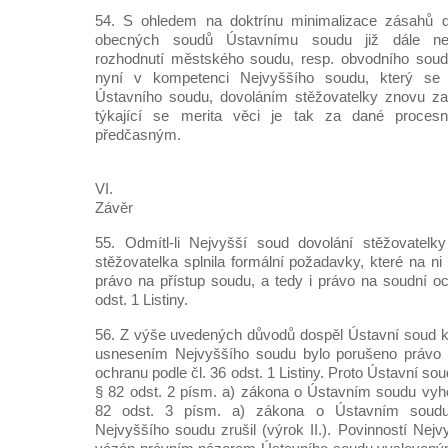
54. S ohledem na doktrínu minimalizace zásahů d
obecných soudů Ústavnímu soudu již dále nep
rozhodnutí městského soudu, resp. obvodního sou
nyní v kompetenci Nejvyššího soudu, který se
Ústavního soudu, dovoláním stěžovatelky znovu zab
týkající se merita věci je tak za dané procesn
předčasným.
VI.
Závěr
55. Odmítl-li Nejvyšší soud dovolání stěžovatelky
stěžovatelka splnila formální požadavky, které na ni 
právo na přístup soudu, a tedy i právo na soudní o
odst. 1 Listiny.
56. Z výše uvedených důvodů dospěl Ústavní soud 
usnesením Nejvyššího soudu bylo porušeno právo 
ochranu podle čl. 36 odst. 1 Listiny. Proto Ústavní sou
§ 82 odst. 2 písm. a) zákona o Ústavním soudu vyhov
82 odst. 3 písm. a) zákona o Ústavním soudu
Nejvyššího soudu zrušil (výrok II.). Povinností Nej