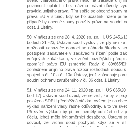
svého vnitrostátního práva nebo na základě unijn
povinnost uplatnit i bez návrhu právní důvody vy
pravidla unijního práva. Tím spíše se obecné soudy m
práva EU v situaci, kdy se ho účastník řízení pří
případě by obecné soudy porušily právo na soudní o
odst. 1 Listiny.
50. V nálezu ze dne 28. 4. 2020 sp. zn. III. ÚS 2451/
bodech 21 -23, Ústavní soud vyslovil, že plyne-li z
možnosti uchazeče domoci se náhrady škody v souv
postupem zadavatele v zadávacím řízení podle zák
veřejných zakázkách, ve znění pozdějších předpis
opomíjejí právo EU (směrnici Rady č. 89/665/EHS
zohlednění unijního práva rozpor rozhodnutí soudu s
spojení s čl. 10 a čl. 10a Ústavy, jenž způsobuje po
soudní ochranu zaručeného v čl. 36 odst. 1 Listiny.
51. V nálezu ze dne 24. 11. 2020 sp. zn. I. ÚS 865/2
bod 17] Ústavní soud uvedl, že netvrdí, že by v pro
položena SDEU předběžná otázka, ovšem je na obec
výklad nařízení vlády řádně odůvodnily, a to ve svět
Při svém výkladu by přitom neměly odhlížet od v p
účelu, jehož mělo být směrnicí dosaženo. Ústavní 
dovodil, že vrchní soud pochybil, když se v sit