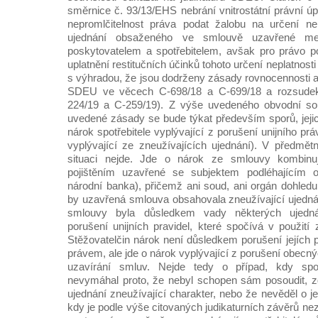
směrnice č. 93/13/EHS nebrání vnitrostátní právní úp
nepromlčitelnost práva podat žalobu na určení nep
ujednání obsaženého ve smlouvě uzavřené me
poskytovatelem a spotřebitelem, avšak pro právo p
uplatnění restitučních účinků tohoto určení neplatnosti
s výhradou, že jsou dodrženy zásady rovnocennosti a 
SDEU ve věcech C-698/18 a C-699/18 a rozsud
224/19 a C-259/19). Z výše uvedeného obvodní sou
uvedené zásady se bude týkat především sporů, jej
nárok spotřebitele vyplývající z porušení unijního pr
vyplývající ze zneužívajících ujednání). V předmě
situaci nejde. Jde o nárok ze smlouvy kombinují
pojištěním uzavřené se subjektem podléhajícím 
národní banka), přičemž ani soud, ani orgán dohled
by uzavřená smlouva obsahovala zneužívající ujednán
smlouvy byla důsledkem vady některých ujedná
porušení unijních pravidel, které spočívá v použití 
Stěžovatelčin nárok není důsledkem porušení jejích 
právem, ale jde o nárok vyplývající z porušení obecný
uzavírání smluv. Nejde tedy o případ, kdy spot
nevymáhal proto, že nebyl schopen sám posoudit, 
ujednání zneužívající charakter, nebo že nevěděl o j
kdy je podle výše citovaných judikaturních závěrů ne