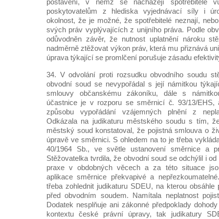
postavení, v němž se nacházejí spotřebitelé v
poskytovatelům z hlediska vyjednávací síly i úr
okolnost, že je možné, že spotřebitelé neznají, neb
svých práv vyplývajících z unijního práva. Podle ob
odůvodněn závěr, že nutnost uplatnění nároku st
nadměrně ztěžovat výkon práv, která mu přiznává uni
úprava týkající se promlčení porušuje zásadu efektivit
34. V odvolání proti rozsudku obvodního soudu stě
obvodní soud se nevypořádal s její námitkou týkajíc
smlouvy občanskému zákoníku, dále s námitkou
účastnice je v rozporu se směrnicí č. 93/13/EHS,
způsobu vypořádání vzájemných plnění z nepla
Odkázala na judikaturu městského soudu s tím, ž
městský soud konstatoval, že pojistná smlouva o živ
úpravě ve směrnici. S ohledem na to je třeba vyklád
40/1964 Sb., ve světle ustanovení směrnice a 
Stěžovatelka tvrdila, že obvodní soud se odchýlil i o
praxe v obdobných věcech a za této situace jso
aplikace směrnice překvapivé a nepřezkoumatelné.
třeba zohlednit judikaturu SDEU, na kterou obsáhle 
před obvodním soudem. Namítala neplatnost pojis
Dodatek nesplňuje ani zákonné předpoklady dohody 
kontextu české právní úpravy, tak judikatury SD