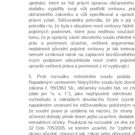
ujednání, které se řídí právní úpravou občanského
dodatku vyjádřily svoji vůli podřídit smlouvu p
občanského zákoníku a vůli specifikovat a upravit
právní vztah. Stěžovatelka potvrdila, že jde o její
potvrdila i to, že byla s obsahem nové smlouvy řádn
pojistných podmínek, které jsou nedílnou součás
tomu, že je správný závěr obvodního soudu ohledně
práv a povinností účastnic, veškerá argumentac
neplatnosti původní pojistné smlouvy je tak ireleva
nemohl vzniknout nárok na zaplacení bezdůvodnéh
svým podpisem odsouhlasila nové znění pojistn
upravilo veškerá práva a povinnosti z ní vyplývající.
5. Proti rozsudku městského soudu podala st
Napadeným usnesením Nejvyššího soudu bylo dovolán
zákona č. 99/1963 Sb., občanský soudní řád, ve zn
(dále jen "o. s. ř."), jako nepřípustné odmítnuto
rozhodnuto o nákladech dovolacího řízení (výrok
napadeném usnesení ke stěžovatelkou položeným o
že soudní praxe je ustálena na názoru, že strany
účinnost dohody přede dnem jejího uzavření, dodate
retroaktivní účinky. Poukázal na rozsudek ze dne ze
32 Odo 705/2005, ve kterém uzavřel, že "zpětně 
úkonu působit, stanoví-li tak zákon nebo přípustná d