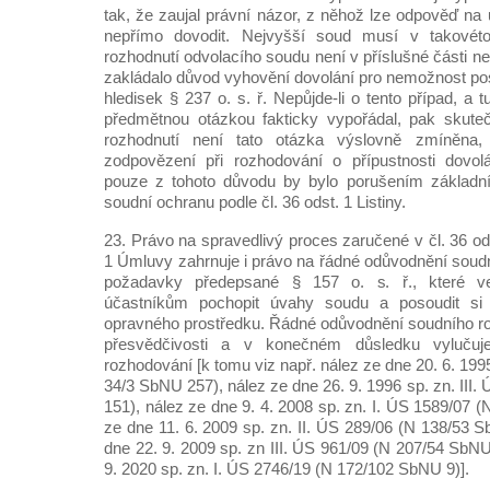
tak, že zaujal právní názor, z něhož lze odpověď na
nepřímo dovodit. Nejvyšší soud musí v takovéto 
rozhodnutí odvolacího soudu není v příslušné části 
zakládalo důvod vyhovění dovolání pro nemožnost pos
hledisek § 237 o. s. ř. Nepůjde-li o tento případ, a 
předmětnou otázkou fakticky vypořádal, pak skute
rozhodnutí není tato otázka výslovně zmíněna,
zodpovězení při rozhodování o přípustnosti dovolá
pouze z tohoto důvodu by bylo porušením základní
soudní ochranu podle čl. 36 odst. 1 Listiny.
23. Právo na spravedlivý proces zaručené v čl. 36 odst
1 Úmluvy zahrnuje i právo na řádné odůvodnění soudn
požadavky předepsané § 157 o. s. ř., které v
účastníkům pochopit úvahy soudu a posoudit si 
opravného prostředku. Řádné odůvodnění soudního roz
přesvědčivosti a v konečném důsledku vylučuje
rozhodování [k tomu viz např. nález ze dne 20. 6. 1995
34/3 SbNU 257), nález ze dne 26. 9. 1996 sp. zn. III
151), nález ze dne 9. 4. 2008 sp. zn. I. ÚS 1589/07 
ze dne 11. 6. 2009 sp. zn. II. ÚS 289/06 (N 138/53 
dne 22. 9. 2009 sp. zn III. ÚS 961/09 (N 207/54 SbNU
9. 2020 sp. zn. I. ÚS 2746/19 (N 172/102 SbNU 9)].