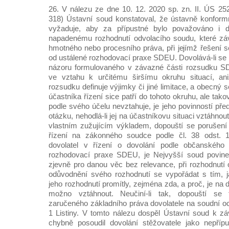
26. V nálezu ze dne 10. 12. 2020 sp. zn. II. ÚS 2
318) Ústavní soud konstatoval, že ústavně konformn
vyžaduje, aby za přípustné bylo považováno i do
napadenému rozhodnutí odvolacího soudu, které záv
hmotného nebo procesního práva, při jejímž řešení s
od ustálené rozhodovací praxe SDEU. Dovolává-li se 
názoru formulovaného v závazné části rozsudku S
ve vztahu k určitému širšímu okruhu situací, an
rozsudku definuje výjimky či jiné limitace, a obecný 
účastníka řízení sice patří do tohoto okruhu, ale tak
podle svého účelu nevztahuje, je jeho povinností př
otázku, nehodlá-li jej na účastníkovu situaci vztáhnout
vlastním zužujícím výkladem, dopouští se porušení
řízení na zákonného soudce podle čl. 38 odst. 1
dovolatel v řízení o dovolání podle občanského
rozhodovací praxe SDEU, je Nejvyšší soud povinen 
zjevně pro danou věc bez relevance, při rozhodnutí 
odůvodnění svého rozhodnutí se vypořádat s tím,
jeho rozhodnutí promítly, zejména zda, a proč, je na 
možno vztáhnout. Neučiní-li tak, dopouští se
zaručeného základního práva dovolatele na soudní oc
1 Listiny. V tomto nálezu dospěl Ústavní soud k z
chybně posoudil dovolání stěžovatele jako nepří