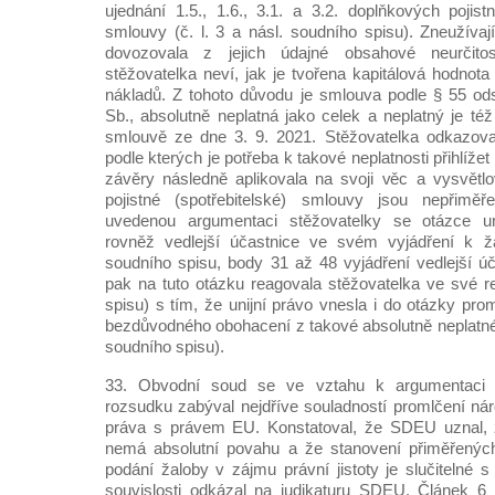
ujednání 1.5., 1.6., 3.1. a 3.2. doplňkových pojis
smlouvy (č. l. 3 a násl. soudního spisu). Zneužívaj
dovozovala z jejich údajné obsahové neurčito
stěžovatelka neví, jak je tvořena kapitálová hodnota 
nákladů. Z tohoto důvodu je smlouva podle § 55 od
Sb., absolutně neplatná jako celek a neplatný je též
smlouvě ze dne 3. 9. 2021. Stěžovatelka odkazov
podle kterých je potřeba k takové neplatnosti přihlíže
závěry následně aplikovala na svoji věc a vysvětlov
pojistné (spotřebitelské) smlouvy jsou nepřimě
uvedenou argumentaci stěžovatelky se otázce un
rovněž vedlejší účastnice ve svém vyjádření k ža
soudního spisu, body 31 až 48 vyjádření vedlejší úč
pak na tuto otázku reagovala stěžovatelka ve své re
spisu) s tím, že unijní právo vnesla i do otázky pr
bezdůvodného obohacení z takové absolutně neplatné 
soudního spisu).
33. Obvodní soud se ve vztahu k argumentaci 
rozsudku zabýval nejdříve souladností promlčení nár
práva s právem EU. Konstatoval, že SDEU uznal, ž
nemá absolutní povahu a že stanovení přiměřených 
podání žaloby v zájmu právní jistoty je slučitelné 
souvislosti odkázal na judikaturu SDEU. Článek 6 