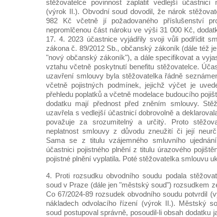
stěžovatelce povinnost zaplatit vedlejší účastnici
(výrok II.). Obvodní soud dovodil, že nárok stěžova
982 Kč včetně jí požadovaného příslušenství p
nepromlčenou část nároku ve výši 31 000 Kč, doda
17. 4. 2023 účastnice vyjádřily svoji vůli podřídit
zákona č. 89/2012 Sb., občanský zákoník (dále též j
"nový občanský zákoník"), a dále specifikovat a vyj
vztahu včetně poskytnutí benefitu stěžovatelce. Účast
uzavření smlouvy byla stěžovatelka řádně seznám
včetně pojistných podmínek, jejichž výčet je uve
přehledu poplatků a včetně modelace budoucího pojišt
dodatku mají přednost před zněním smlouvy. Stěž
uzavřela s vedlejší účastnicí dobrovolně a deklarova
považuje za srozumitelný a určitý. Proto stěžov
neplatnost smlouvy z důvodu zneužití či její neurči
Sama se z titulu vzájemného smluvního ujednání
účastnici pojistného plnění z titulu úrazového pojištěn
pojistné plnění vyplatila. Poté stěžovatelka smlouvu uk
4. Proti rozsudku obvodního soudu podala stěžovat
soud v Praze (dále jen "městský soud") rozsudkem ze 
Co 67/2024-89 rozsudek obvodního soudu potvrdil (vý
nákladech odvolacího řízení (výrok II.). Městský s
soud postupoval správně, posoudil-li obsah dodatku 