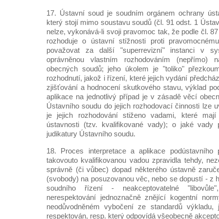
17. Ústavní soud je soudním orgánem ochrany ústav
který stojí mimo soustavu soudů (čl. 91 odst. 1 Ústa
nelze, vykonává-li svoji pravomoc tak, že podle čl. 8
rozhoduje o ústavní stížnosti proti pravomocném
považovat za další "superrevizní" instanci v sy
oprávněnou vlastním rozhodováním (nepřímo) n
obecných soudů; jeho úkolem je "toliko" přezkou
rozhodnutí, jakož i řízení, které jejich vydání předcház
zjišťování a hodnocení skutkového stavu, výklad po
aplikace na jednotlivý případ je v zásadě věcí obe
Ústavního soudu do jejich rozhodovací činnosti lze 
je jejich rozhodování stiženo vadami, které maj
ústavnosti (tzv. kvalifikované vady); o jaké vady p
judikatury Ústavního soudu.
18. Proces interpretace a aplikace podústavního
takovouto kvalifikovanou vadou zpravidla tehdy, nez
správně (či vůbec) dopad některého ústavně zaruč
(svobody) na posuzovanou věc, nebo se dopustí - z 
soudního řízení - neakceptovatelné "libovůle
nerespektování jednoznačně znějící kogentní nor
neodůvodněném vybočení ze standardů výkladu, j
respektován, resp. který odpovídá všeobecně akcept