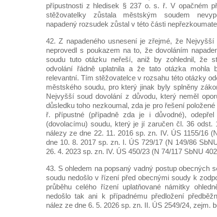
přípustnosti z hledisek § 237 o. s. ř. V opačném 
stěžovatelky zůstala městským soudem nevyp
napadený rozsudek zůstal v této části nepřezkoumate
42. Z napadeného usnesení je zřejmé, že Nejvyšší
neprovedl s poukazem na to, že dovoláním napade
soudu tuto otázku neřeší, aniž by zohlednil, že s
odvolání řádně uplatnila a že tato otázka mohla b
relevantní. Tím stěžovatelce v rozsahu této otázky 
městského soudu, pro který jinak byly splněny záko
Nejvyšší soud dovolání z důvodu, který neměl opor
důsledku toho nezkoumal, zda je pro řešení položené 
ř. přípustné (případně zda je i důvodné), odepřel
(dovolacímu) soudu, který je jí zaručen čl. 36 odst. 
nálezy ze dne 22. 11. 2016 sp. zn. IV. ÚS 1155/16 
dne 10. 8. 2017 sp. zn. I. ÚS 729/17 (N 149/86 SbNU
26. 4. 2023 sp. zn. IV. ÚS 450/23 (N 74/117 SbNU 402)
43. S ohledem na popsaný vadný postup obecných s
soudu nedošlo v řízení před obecnými soudy k zodp
průběhu celého řízení uplatňované námitky ohled
nedošlo tak ani k případnému předložení předběž
nález ze dne 6. 5. 2026 sp. zn. II. ÚS 2549/24, zejm. b