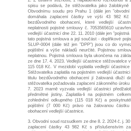
spisu se podává, že stěžovatelka jako žalobkyně
Obvodnímu soudu pro Prahu 1 (dále jen "obvodní 
domáhala zaplacení částky ve výši 43 982 Kč 
bezdůvodného obohacení, které vedlejší účast
neplatnosti pojistné smlouvy č. 7053565610 uzavře
vedlejší účastnicí dne 22. 11. 2010 (dále jen "pojistn
tato pojistná smlouva a její součást - doplňkové po
SLUP-0004 (dále též jen "DPP") jsou co do vymez
pojištění a výše nákladů neurčité. Pojistnou smlo
neplatnou. Pojistná smlouva byla ukončena na zákla
ze dne 17. 4. 2023. Vedlejší účastnice stěžovatelce v
115 018 Kč. V mezidobí vyplatila vedlejší účastnice
Stěžovatelka zaplatila na pojistném vedlejší účastni
titulu bezdůvodného obohacení jí žalovaná dluží d
stěžovatelka požadovala zaplacení zákonného úroku z
7. 2023 marně vyzvala vedlejší účastnici předžalo
předmětné jistiny. Zaplatila-li na pojistném ce
zohlednění odkupného (115 018 Kč) a poskytnuté
pojištění (7 000 Kč) právo na žalovanou částku 
obohacení vedlejší účastnice.
3. Obvodní soud rozsudkem ze dne 8. 2. 2024 č. j. 3
zaplacení částky 43 982 Kč s příslušenstvím zamí