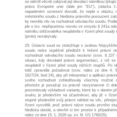
se odmítl věcně zabývat její dovolací námitkou týkají
práva Evropské unie (dále jen "EU"), (otázka č
napadeném usnesení dovodil, že nejde o otázku, 
městského soudu z hlediska právního posouzení zal
by neměla vliv na rozhodnutí odvolacího soudu. Podl
jde o tzv. nepřípustnou novotu ve smyslu § 241a odst.
námitku stěžovatelka neuplatnila v řízení před soudy n
(proto) nezabývaly.
29. Ústavní soud se ztotožňuje s úvahou Nejvyššíh
soudu nelze úspěšně předložit k řešení právní ot
rozhodnutí odvolacího soudu nezávisí (srov. § 237 o
situaci, kdy dovolatel právní argumentaci, z níž s
neuplatnil v řízení před soudy nižších stupňů. Po
totiž zpravidla požadovat (srov. nález ze dne 4. 
1627/24, bod 24), aby při interpretaci a aplikaci prá
svého rozhodnutí zohledňovaly všechny možné sk
přestože je považují za právně nevýznamné či doko
prezentovaly výkladové varianty, které by v daném p
úvahu; je především na účastníkovi, aby již v říz
stupně předestřel svůj právní náhled na věc, přine
řízení vysvětlil, proč právní názor soudu prvního 
hlediska obstát, a otevřel si tím prostor k případném
nález ze dne 15. 1. 2026 sp. zn. III. ÚS 1760/25).