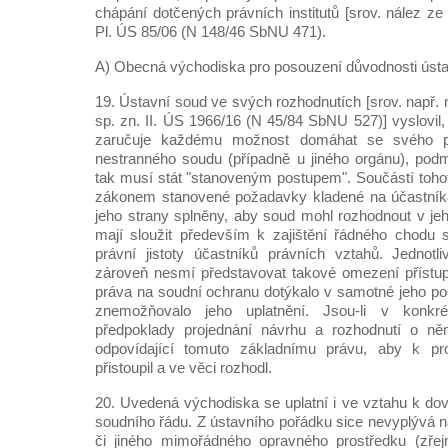
chápání dotčených právních institutů [srov. nález ze
Pl. ÚS 85/06 (N 148/46 SbNU 471).
A) Obecná východiska pro posouzení důvodnosti ústav
19. Ústavní soud ve svých rozhodnutích [srov. např. 
sp. zn. II. ÚS 1966/16 (N 45/84 SbNU 527)] vyslovil, 
zaručuje každému možnost domáhat se svého p
nestranného soudu (případně u jiného orgánu), pod
tak musí stát "stanoveným postupem". Součástí toho
zákonem stanovené požadavky kladené na účastníka 
jeho strany splněny, aby soud mohl rozhodnout v je
mají sloužit především k zajištění řádného chodu 
právní jistoty účastníků právních vztahů. Jednot
zároveň nesmí představovat takové omezení přístup
práva na soudní ochranu dotýkalo v samotné jeho pod
znemožňovalo jeho uplatnění. Jsou-li v konkr
předpoklady projednání návrhu a rozhodnutí o ně
odpovídající tomuto základnímu právu, aby k pro
přistoupil a ve věci rozhodl.
20. Uvedená východiska se uplatní i ve vztahu k do
soudního řádu. Z ústavního pořádku sice nevyplývá n
či jiného mimořádného opravného prostředku (zřej