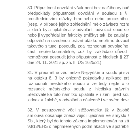
30. Přípustnost dovolání však není bez dalšího vylouč
předpoklady přípustnosti dovolání v souladu s §
prostřednictvím otázky hmotného nebo procesního 
(resp. v případě jejího zohlednění mělo záviset) roz
a která byla uplatněna v odvolání, odvolací soud s
nebo ji vypořádal jen fakticky (mlčky) tak, že zaujal 
odpověď na uvedenou právní otázku nepřímo dovodit
takovéto situaci posoudit, zda rozhodnutí odvolacíh
části nepřezkoumatelné, což by zakládalo důvod 
nemožnost posoudit jeho přípustnost z hledisek § 237 
dne 24. 11. 2021 sp. zn. II. ÚS 1625/21).
31. V předmětné věci nelze Nejvyššímu soudu přisv
na otázku č. 3 by ohledně požadavku aplikace pr
rozhodnutí městského soudu a že tedy nejde o ot
rozsudek městského soudu z hlediska právníh
Stěžovatelka tuto námitku uplatnila v řízení před so
jednak v žalobě, v odvolání a následně i ve svém dovo
32. V posuzované věci stěžovatelka již v žalobě
smlouva obsahuje zneužívající ujednání ve smyslu 
Sb., který byl do tohoto zákona implementován na z
93/13/EHS o nepřiměřených podmínkách ve spotřebit