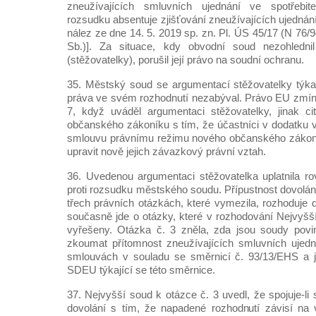
zneužívajících smluvních ujednání ve spotřebi
rozsudku absentuje zjišťování zneužívajících ujednání
nález ze dne 14. 5. 2019 sp. zn. Pl. ÚS 45/17 (N 76
Sb.)]. Za situace, kdy obvodní soud nezohlednil
(stěžovatelky), porušil její právo na soudní ochranu.
35. Městský soud se argumentací stěžovatelky týkají
práva ve svém rozhodnutí nezabýval. Právo EU zmíni
7, když uváděl argumentaci stěžovatelky, jinak ci
občanského zákoníku s tím, že účastníci v dodatku vyjá
smlouvu právnímu režimu nového občanského zákoník
upravit nově jejich závazkový právní vztah.
36. Uvedenou argumentaci stěžovatelka uplatnila r
proti rozsudku městského soudu. Přípustnost dovolán
třech právních otázkách, které vymezila, rozhoduje 
současně jde o otázky, které v rozhodování Nejvyš
vyřešeny. Otázka č. 3 zněla, zda jsou soudy povin
zkoumat přítomnost zneužívajících smluvních ujedn
smlouvách v souladu se směrnicí č. 93/13/EHS a j
SDEU týkající se této směrnice.
37. Nejvyšší soud k otázce č. 3 uvedl, že spojuje-li 
dovolání s tím, že napadené rozhodnutí závisí na 