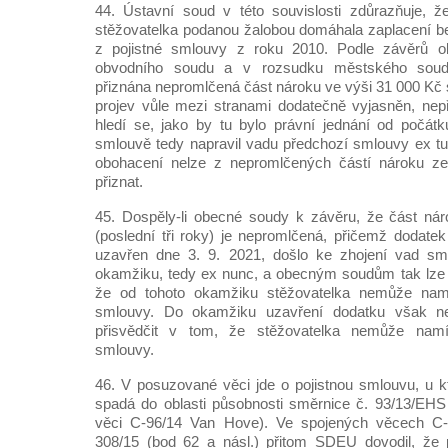
44. Ústavní soud v této souvislosti zdůrazňuje, 
stěžovatelka podanou žalobou domáhala zaplacení 
z pojistné smlouvy z roku 2010. Podle závěrů 
obvodního soudu a v rozsudku městského soudu
přiznána nepromlčená část nároku ve výši 31 000 Kč 
projev vůle mezi stranami dodatečně vyjasněn, nepř
hledí se, jako by tu bylo právní jednání od počát
smlouvě tedy napravil vadu předchozí smlouvy ex t
obohacení nelze z nepromlčených částí nároku z
přiznat.
45. Dospěly-li obecné soudy k závěru, že část ná
(poslední tři roky) je nepromlčená, přičemž dodatek
uzavřen dne 3. 9. 2021, došlo ke zhojení vad sm
okamžiku, tedy ex nunc, a obecným soudům tak lze 
že od tohoto okamžiku stěžovatelka nemůže namít
smlouvy. Do okamžiku uzavření dodatku však 
přisvědčit v tom, že stěžovatelka nemůže namíta
smlouvy.
46. V posuzované věci jde o pojistnou smlouvu, u k
spadá do oblasti působnosti směrnice č. 93/13/EHS
věci C-96/14 Van Hove). Ve spojených věcech C-
308/15 (bod 62 a násl.) přitom SDEU dovodil, že p