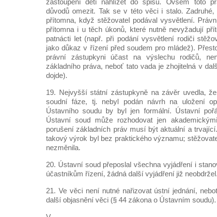
zastoupení dětí nahlížet do spisu. Ovšem toto p
důvodů omezit. Tak se v této věci i stalo. Zadruhé,
přítomna, když stěžovatel podával vysvětlení. Práv
přítomna i u těch úkonů, které nutně nevyžadují pří
patnácti let (např. při podání vysvětlení rodiči stěžo
jako důkaz v řízení před soudem pro mládež). Přesto
právní zástupkyni účast na výslechu rodičů, n
základního práva, neboť tato vada je zhojitelná v dalš
dojde).
19. Nejvyšší státní zástupkyně na závěr uvedla, ž
soudní fáze, tj. nebyl podán návrh na uložení op
Ústavního soudu by byl jen formální. Ústavní poř
Ústavní soud může rozhodovat jen akademickými
porušení základních práv musí být aktuální a trvajíc
takový výrok byl bez praktického významu; stěžovate
nezměnila.
20. Ústavní soud přeposlal všechna vyjádření i stano
účastníkům řízení, žádná další vyjádření již neobdržel
21. Ve věci není nutné nařizovat ústní jednání, neb
další objasnění věci (§ 44 zákona o Ústavním soudu).
V.