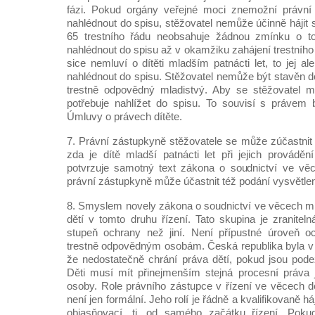
fázi. Pokud orgány veřejné moci znemožní právní 
nahlédnout do spisu, stěžovatel nemůže účinně hájit
65 trestního řádu neobsahuje žádnou zmínku o 
nahlédnout do spisu až v okamžiku zahájení trestního 
sice nemluví o dítěti mladším patnácti let, to jej a
nahlédnout do spisu. Stěžovatel nemůže být stavěn d
trestně odpovědný mladistvý. Aby se stěžovatel mo
potřebuje nahlížet do spisu. To souvisí s právem 
Úmluvy o právech dítěte.
7. Právní zástupkyně stěžovatele se může zúčastnit 
zda je dítě mladší patnácti let při jejich provádění
potvrzuje samotný text zákona o soudnictví ve vě
právní zástupkyně může účastnit též podání vysvětlení
8. Smyslem novely zákona o soudnictví ve věcech mlá
dětí v tomto druhu řízení. Tato skupina je zranitel
stupeň ochrany než jiní. Není přípustné úroveň oc
trestně odpovědným osobám. Česká republika byla v m
že nedostatečně chrání práva dětí, pokud jsou podez
Děti musí mít přinejmenším stejná procesní práva 
osoby. Role právního zástupce v řízení ve věcech dě
není jen formální. Jeho rolí je řádně a kvalifikovaně háji
objasňovací, tj. od samého začátku řízení. Poku