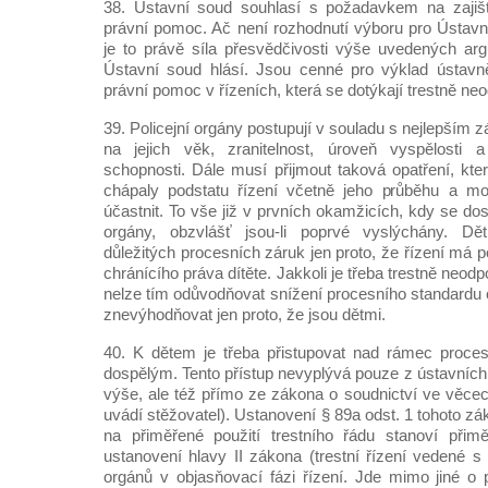
38. Ústavní soud souhlasí s požadavkem na zajiš
právní pomoc. Ač není rozhodnutí výboru pro Ústav
je to právě síla přesvědčivosti výše uvedených ar
Ústavní soud hlásí. Jsou cenné pro výklad ústav
právní pomoc v řízeních, která se dotýkají trestně ne
39. Policejní orgány postupují v souladu s nejlepším 
na jejich věk, zranitelnost, úroveň vyspělost
schopnosti. Dále musí přijmout taková opatření, k
chápaly podstatu řízení včetně jeho průběhu a mo
účastnit. To vše již v prvních okamžicích, kdy se do
orgány, obzvlášť jsou-li poprvé vyslýchány. D
důležitých procesních záruk jen proto, že řízení má p
chránícího práva dítěte. Jakkoli je třeba trestně neodp
nelze tím odůvodňovat snížení procesního standardu 
znevýhodňovat jen proto, že jsou dětmi.
40. K dětem je třeba přistupovat nad rámec proce
dospělým. Tento přístup nevyplývá pouze z ústavníc
výše, ale též přímo ze zákona o soudnictví ve věce
uvádí stěžovatel). Ustanovení § 89a odst. 1 tohoto z
na přiměřené použití trestního řádu stanoví přimě
ustanovení hlavy II zákona (trestní řízení vedené s
orgánů v objasňovací fázi řízení. Jde mimo jiné o