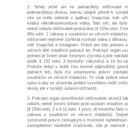
2. Tehdy ještě ani ne patnáctiletý stěžovatel 
jedenáctiletou dívkou, kterou údajně přiměl k výrob
vše se mělo odehrát v aplikaci Snapchat, kde uživat
krátká několikasekundová videa. Tato věc ale byla
neboť nebyla stěžovateli prokázána (§ 159a odst. 5 tr
89a odst. 1 zákona o soudnictví ve věcech mládeže).
stěžovatel nejméně čtyřikrát rozeslal videa s dětskou 
sítě Snapchat a Instagram. Právě pro toto jednání s
věcech dětí mladších patnácti let. Policejní orgán uza
jednání je činem jinak trestným (výroba a jiné naklád
podle § 192 odst. 3 trestního zákoníku) a že ho sp
Protože nebyl v době činu trestně odpovědný (pozd
patnácti let), byla mu ustanovena právní zástu
soudnictví ve věcech mládeže). Té však policie neum
spisu a aby se účastnila podání vysvětlení rodiči stěž
úkony jde v nynější ústavní stížnosti).
3. Policejní orgán prověřování stěžovatele ukončil ta
odložil, neboť trestní stíhání proti osobám mladším pa
[§ 159a odst. 2 a § 11 odst. 1 písm. d) trestního řádu v
zákona o soudnictví ve věcech mládeže]. Stejnéh
vyrozuměl právní zástupkyni o možnosti nahlédnout d
zastupitelství následně zvažovalo, zda je namístě