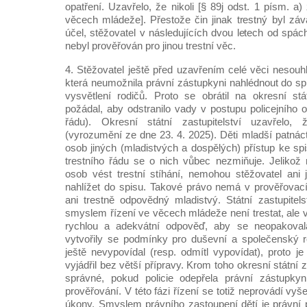
opatření. Uzavřelo, že nikoli [§ 89j odst. 1 písm. a
věcech mládeže]. Přestože čin jinak trestný byl záva
účel, stěžovatel v následujících dvou letech od spách
nebyl prověřován pro jinou trestní věc.
4. Stěžovatel ještě před uzavřením celé věci nesouhl
která neumožnila právní zástupkyni nahlédnout do sp
vysvětlení rodičů. Proto se obrátil na okresní stát
požádal, aby odstranilo vady v postupu policejního 
řádu). Okresní státní zastupitelství uzavřelo, 
(vyrozumění ze dne 23. 4. 2025). Děti mladší patnácti
osob jiných (mladistvých a dospělých) přístup ke sp
trestního řádu se o nich vůbec nezmiňuje. Jelikož n
osob vést trestní stíhání, nemohou stěžovatel ani
nahlížet do spisu. Takové právo nemá v prověřovací 
ani trestně odpovědný mladistvý. Státní zastupitels
smyslem řízení ve věcech mládeže není trestat, ale 
rychlou a adekvátní odpověď, aby se neopakovala
vytvořily se podmínky pro duševní a společenský ro
ještě nevypovídal (resp. odmítl vypovídat), proto j
vyjádřil bez větší přípravy. Krom toho okresní státní z
správné, pokud policie odepřela právní zástupky
prověřování. V této fázi řízení se totiž neprovádí vyš
úkony. Smyslem právního zastoupení dětí je právní 