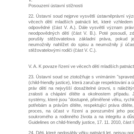
Posouzení ústavní stížnosti
22. Ústavní soud nejprve vysvětlí ústavněprávní vý
věcech dětí mladších patnácti let, které vzhledem
odpovědné (část V. A.). Dále vysvětlí význam práv
neodpovědných dětí (část V. B.). Poté posoudí, z
porušily stěžovatelova základní práva, pokud j
neumožnily nahlížet do spisu a neumožnily jí účas
stěžovatelovými rodiči (část V. C.).
V. A. K povaze řízení ve věcech dětí mladších patnácti
23. Ústavní soud se ztotožňuje s vnímáním "spravedl
(child-friendly justice), která zaručuje respektování a
práv dětí na nejvyšší dosažitelné úrovni, s náležit
zralosti a chápání dítěte a okolnostem případu. 
systémy, které jsou "dostupné, přiměřené věku, rychl
potřebám a právům dítěte, respektující práva dítěte
proces, na účast v řízení a porozumění jeho pod
soukromého a rodinného života a na integritu a důs
Guidelines on child-friendly justice, 17. 11. 2010, část II
24. Děti, které nedosáhly věku patnácti let, nejsou p