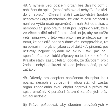
48. V nynější věci policejní orgán bez dalšího odmít
nahlížení do spisu (neboť stěžovatel nebyl "v této fázi
do tr. spisu."). Okresní státní zastupitelství (podo
nesprávně) argumentovalo, že dítě mladší patnácti l
není ve výčtu osob oprávněných nahlížet do spisu, a
nemohou ani jeho právní zástupci. Doplnilo však, že
ve věcech dětí mladších patnácti let je, aby se stěžo
větší přípravy; v této věci přitom ještě stěžovatel 
tomu, že nezletilá osoba v dané věci nevypovídala, re
na policejním orgánu, jakou zvolí ‚taktiku', přičemž p
nezletilý nejprve vyjádřil ke skutku tak, jak h
spontánně a bez hlubší přípravy na to, jak konkrétně 
Krajské státní zastupitelství dodalo, že důvodem pro 
žádosti nebyla důkazní situace jednoznačná, prov
začátku.
49. Důvody pro odepření nahlédnout do spisu lze t
poznat alespoň z vyrozumění obou státních zastupit
orgán zanedlouho svou chybu napravil a právní zá
spisu umožnil. K porušení ústavně zaručených práv 
situaci nedošlo.
(ii) Právo požadovat, aby úkonům prováděných v 