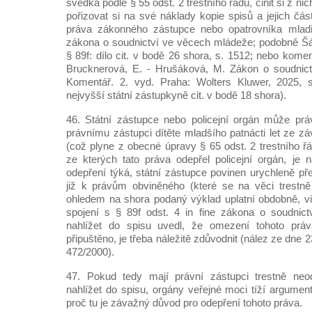
svědka podle § 55 odst. 2 trestního řádu, činit si z 
pořizovat si na své náklady kopie spisů a jejich část
práva zákonného zástupce nebo opatrovníka mladi
zákona o soudnictví ve věcech mládeže; podobně Š
§ 89f: dílo cit. v bodě 26 shora, s. 1512; nebo kom
Brucknerová, E. - Hrušáková, M. Zákon o soudnic
Komentář. 2. vyd. Praha: Wolters Kluwer, 2025, 
nejvyšší státní zástupkyně cit. v bodě 18 shora).
46. Státní zástupce nebo policejní orgán může prá
právnímu zástupci dítěte mladšího patnácti let ze z
(což plyne z obecné úpravy § 65 odst. 2 trestního ř
ze kterých tato práva odepřel policejní orgán, je 
odepření týká, státní zástupce povinen urychleně p
již k právům obviněného (které se na věci trestn
ohledem na shora podaný výklad uplatní obdobně, vi
spojení s § 89f odst. 4 in fine zákona o soudnic
nahlížet do spisu uvedl, že omezení tohoto prá
připuštěno, je třeba náležitě zdůvodnit (nález ze dne 2
472/2000).
47. Pokud tedy mají právní zástupci trestně neo
nahlížet do spisu, orgány veřejné moci tíží argumen
proč tu je závažný důvod pro odepření tohoto práva.