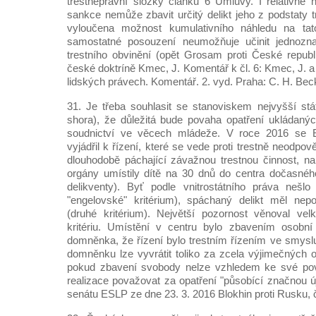
trestněprávní složky článku 6 Úmluvy. I relativně 
sankce nemůže zbavit určitý delikt jeho z podstaty 
vyloučena možnost kumulativního náhledu na tato 
samostatné posouzení neumožňuje učinit jednozna
trestního obvinění (opět Grosam proti České republ
české doktríně Kmec, J. Komentář k čl. 6: Kmec, J. 
lidských právech. Komentář. 2. vyd. Praha: C. H. Beck
31. Je třeba souhlasit se stanoviskem nejvyšší st
shora), že důležitá bude povaha opatření ukládaný
soudnictví ve věcech mládeže. V roce 2016 se E
vyjádřil k řízení, které se vede proti trestně neodpo
dlouhodobě páchající závažnou trestnou činnost, na
orgány umístily dítě na 30 dnů do centra dočasného
delikventy). Byť podle vnitrostátního práva nešlo 
"engelovské" kritérium), spáchaný delikt měl nep
(druhé kritérium). Největší pozornost věnoval ve
kritériu. Umístění v centru bylo zbavením osobní
domněnka, že řízení bylo trestním řízením ve smysl
domněnku lze vyvrátit toliko za zcela výjimečných o
pokud zbavení svobody nelze vzhledem ke své pov
realizace považovat za opatření "působící značnou 
senátu ESLP ze dne 23. 3. 2016 Blokhin proti Rusku, č