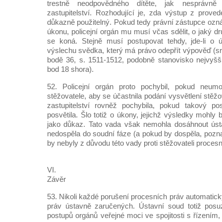
trestně neodpovědného dítěte, jak nesprávně 
zastupitelství. Rozhodující je, zda výstup z prove
důkazně použitelný. Pokud tedy právní zástupce ozná
úkonu, policejní orgán mu musí včas sdělit, o jaký d
se koná. Stejně musí postupovat tehdy, jde-li o 
výslechu svědka, který má právo odepřít výpověď (sro
bodě 36, s. 1511-1512, podobně stanovisko nejvyšší
bod 18 shora).
52. Policejní orgán proto pochybil, pokud neumo
stěžovatele, aby se účastnila podání vysvětlení stěžo
zastupitelství rovněž pochybila, pokud takový pos
posvětila. Šlo totiž o úkony, jejichž výsledky mohly
jako důkaz. Tato vada však nemohla dosáhnout úst
nedospěla do soudní fáze (a pokud by dospěla, pozna
by nebyly z důvodu této vady proti stěžovateli procesn
VI.
Závěr
53. Nikoli každé porušení procesních práv automatic
práv ústavně zaručených. Ústavní soud totiž posuz
postupů orgánů veřejné moci ve spojitosti s řízením, 