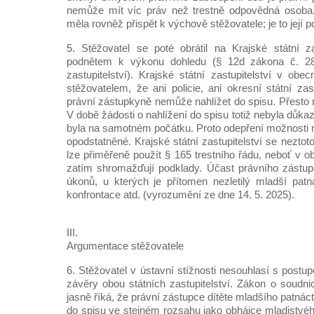
nemůže mít víc práv než trestně odpovědná osoba
měla rovněž přispět k výchově stěžovatele; je to její p
5. Stěžovatel se poté obrátil na Krajské státní z
podnětem k výkonu dohledu (§ 12d zákona č. 28
zastupitelství). Krajské státní zastupitelství v obe
stěžovatelem, že ani policie, ani okresní státní zast
právní zástupkyně nemůže nahlížet do spisu. Přesto n
V době žádosti o nahlížení do spisu totiž nebyla důka
byla na samotném počátku. Proto odepření možnosti n
opodstatněné. Krajské státní zastupitelství se nezto
lze přiměřeně použít § 165 trestního řádu, neboť v ob
zatím shromažďují podklady. Účast právního zástup
úkonů, u kterých je přítomen nezletilý mladší patná
konfrontace atd. (vyrozumění ze dne 14. 5. 2025).
III.
Argumentace stěžovatele
6. Stěžovatel v ústavní stížnosti nesouhlasí s postu
závěry obou státních zastupitelství. Zákon o soudn
jasně říká, že právní zástupce dítěte mladšího patnácti
do spisu ve stejném rozsahu jako obhájce mladistvého