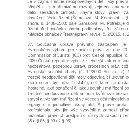
Je v zájmu trestně neodpovědných dětí, aby právní 
přispěl k jejich příznivému rozvoji, zejména aby se
další závadové činnosti. Jinými slovy, právní 
dosažení účelu řízení (Šámalová, M. Komentář k § 8
shora, s. 1498-1500; dále Šámalová, M. Potřebuje dí
řízení před podáním návrhu podle hlavy třetí zákona
mládeže obhájce? Trestněprávní revue, č. 2/2015, s. 27
37. Současná úprava právního zastoupení je 
Evropského výboru pro sociální práva ze dne 20. 1
Commission of Jurists (ICJ) proti České republice, č
2020 České republice vytkl, že tehdejší zákon o sou
neobsahoval potřebnou úpravu procesních práv, což 
Evropské sociální charty (č. 14/2000 Sb. m. s.). S
trestně neodpovědné děti měly odpovídající úroveň o
která nesmí být nižší či slabší, než které se dost
lhostejné, jaké označení či jakou povahu má řízení po
Trestně neodpovědné děti nemusí kvůli své nezralo
smysl a význam má řízení ve věcech dětí mladších patn
orgány činí jednotlivé úkony atd. A právě proto d
profesionála, aby jim vše vysvětlil a zamezil pří
neznalosti právních předpisů či různých zákoutí řízen
85 a § 86, § 93 až § 96).