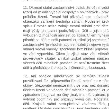
11. Okresní státní zastupitelství uvádí, že děti mladší
rozdíl od mladistvých či dospělých obviněných - práv
průběhu řízení. Trestní řád přiznává toto právo a
okamžiku zahájení trestního stíhání. Podezřelí pr
spisu. Protože nelze zahájit trestní stíhání proti dě
mají vždy postavení podezřelých. Děti a jejich prá
vyloučeni z možnosti nahlížet do spisu. Cílem nynějš
působit na dítě mladší patnácti let, nikoli jej potrestat
zastupitelství "je vhodné, aby se nezletilý nejprve vyjá
vnímal svými smysly, spontánně bez hlubší přípravy 
ve věci vypovídat. Cílem je zjistit stav věci včetn
prověřovaný skutek a nikoli získat předem naučen
věcech dětí mladších patnácti let není trestním říz
dětí a předcházení protiprávní činnosti do budoucna.
12. Ani obhájce mladistvých se nemůže zúčast
prověřovací fázi přípravného řízení, neboť se v ně
úkony. Stěžovatel nemůže mít více práv než dospěl
účelem řízení ve věcech dětí mladších patnácti let j
způsobem reagovat na činy jinak trestné, zabránit j
vytvořit podmínky pro příznivý vývoj dětí. Podstata
dětí. Krajské státní zastupitelství závěrem říká,
opatření. Od doby spáchání činu jinak trestného uběhl