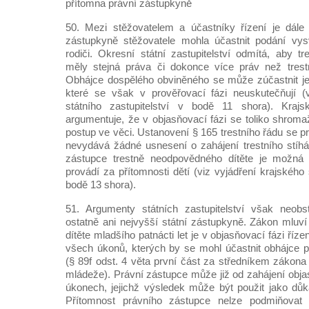
přítomna právní zástupkyně
50. Mezi stěžovatelem a účastníky řízení je dále
zástupkyně stěžovatele mohla účastnit podání vysv
rodiči. Okresní státní zastupitelství odmítá, aby t
měly stejná práva či dokonce více práv než trest
Obhájce dospělého obviněného se může zúčastnit je
které se však v prověřovací fázi neuskutečňují (v
státního zastupitelství v bodě 11 shora). Krajské
argumentuje, že v objasňovací fázi se toliko shroma
postup ve věci. Ustanovení § 165 trestního řádu se pr
nevydává žádné usnesení o zahájení trestního stíhá
zástupce trestně neodpovědného dítěte je možná
provádí za přítomnosti dětí (viz vyjádření krajského 
bodě 13 shora).
51. Argumenty státních zastupitelství však neobst
ostatně ani nejvyšší státní zástupkyně. Zákon mluví
dítěte mladšího patnácti let je v objasňovací fázi říz
všech úkonů, kterých by se mohl účastnit obhájce 
(§ 89f odst. 4 věta první část za středníkem zákona
mládeže). Právní zástupce může již od zahájení obja
úkonech, jejichž výsledek může být použit jako důka
Přítomnost právního zástupce nelze podmiňovat 