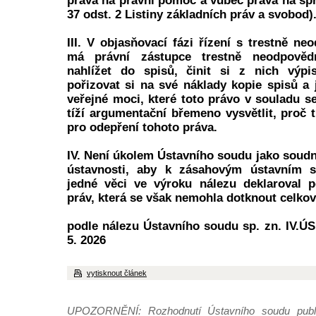
práva na právní pomoc a vůbec práva na spr
37 odst. 2 Listiny základních práv a svobod)
III. V objasňovací fázi řízení s trestně n
má právní zástupce trestně neodpověd
nahlížet do spisů, činit si z nich výp
pořizovat si na své náklady kopie spisů a 
veřejné moci, které toto právo v souladu 
tíží argumentační břemeno vysvětlit, proč 
pro odepření tohoto práva.
IV. Není úkolem Ústavního soudu jako soud
ústavnosti, aby k zásahovým ústavním s
jedné věci ve výroku nálezu deklaroval p
práv, která se však nemohla dotknout celkové
podle nálezu Ústavního soudu sp. zn. IV.ÚS
5. 2026
vytisknout článek
UPOZORNĚNÍ: Rozhodnutí Ústavního soudu publi