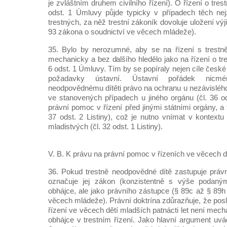
je zvláštním druhem civilního řízení). O řízení o tres
odst. 1 Úmluvy půjde typicky v případech těch nej
trestných, za něž trestní zákoník dovoluje uložení vý
93 zákona o soudnictví ve věcech mládeže).
35. Bylo by nerozumné, aby se na řízení s trest
mechanicky a bez dalšího hledělo jako na řízení o tre
6 odst. 1 Úmluvy. Tím by se popíraly nejen cíle české
požadavky ústavní. Ústavní pořádek nicmé
neodpovědnému dítěti právo na ochranu u nezávisléh
ve stanovených případech u jiného orgánu (čl. 36 od
právní pomoc v řízení před jinými státními orgány, a 
37 odst. 2 Listiny), což je nutno vnímat v kontextu
mladistvých (čl. 32 odst. 1 Listiny).
V. B. K právu na právní pomoc v řízeních ve věcech dě
36. Pokud trestně neodpovědné dítě zastupuje právní
označuje jej zákon (konzistentně s výše podaným
obhájce, ale jako právního zástupce (§ 89c až § 89h
věcech mládeže). Právní doktrína zdůrazňuje, že pos
řízení ve věcech dětí mladších patnácti let není mech
obhájce v trestním řízení. Jako hlavní argument uvád