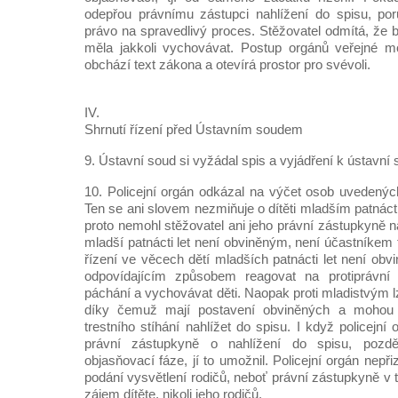
odepřou právnímu zástupci nahlížení do spisu, por
právo na spravedlivý proces. Stěžovatel odmítá, že 
měla jakkoli vychovávat. Postup orgánů veřejné mo
obchází text zákona a otevírá prostor pro svévoli.
IV.
Shrnutí řízení před Ústavním soudem
9. Ústavní soud si vyžádal spis a vyjádření k ústavní s
10. Policejní orgán odkázal na výčet osob uvedených
Ten se ani slovem nezmiňuje o dítěti mladším patnácti 
proto nemohl stěžovatel ani jeho právní zástupkyně n
mladší patnácti let není obviněným, není účastníkem 
řízení ve věcech dětí mladších patnácti let není obvini
odpovídajícím způsobem reagovat na protiprávní č
páchání a vychovávat děti. Naopak proti mladistvým lze
díky čemuž mají postavení obviněných a mohou
trestního stíhání nahlížet do spisu. I když policejní
právní zástupkyně o nahlížení do spisu, pozděj
objasňovací fáze, jí to umožnil. Policejní orgán nepř
podání vysvětlení rodičů, neboť právní zástupkyně v t
zájem dítěte, nikoli jeho rodičů.