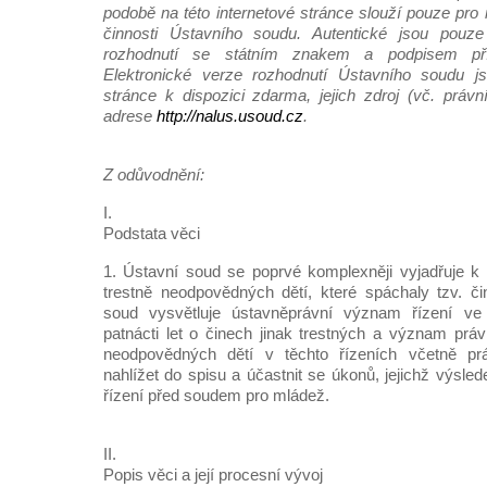
podobě na této internetové stránce slouží pouze pro
činnosti Ústavního soudu. Autentické jsou pouze 
rozhodnutí se státním znakem a podpisem pří
Elektronické verze rozhodnutí Ústavního soudu js
stránce k dispozici zdarma, jejich zdroj (vč. práv
adrese
http://nalus.usoud.cz
.
Z odůvodnění:
I.
Podstata věci
1. Ústavní soud se poprvé komplexněji vyjadřuje 
trestně neodpovědných dětí, které spáchaly tzv. čin
soud vysvětluje ústavněprávní význam řízení ve
patnácti let o činech jinak trestných a význam práv
neodpovědných dětí v těchto řízeních včetně pr
nahlížet do spisu a účastnit se úkonů, jejichž výsled
řízení před soudem pro mládež.
II.
Popis věci a její procesní vývoj