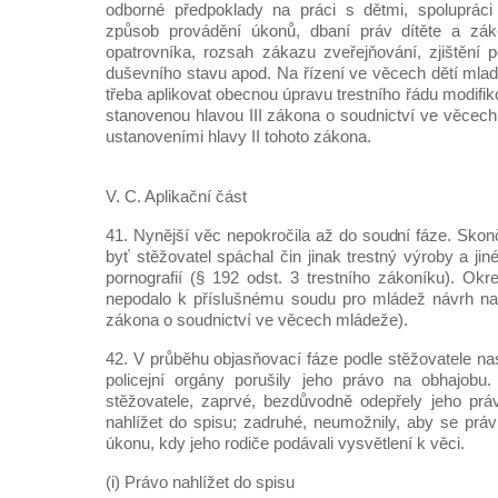
odborné předpoklady na práci s dětmi, spolupráci 
způsob provádění úkonů, dbaní práv dítěte a zá
opatrovníka, rozsah zákazu zveřejňování, zjištění p
duševního stavu apod. Na řízení ve věcech dětí mladší
třeba aplikovat obecnou úpravu trestního řádu modifi
stanovenou hlavou III zákona o soudnictví ve věcech
ustanoveními hlavy II tohoto zákona.
V. C. Aplikační část
41. Nynější věc nepokročila až do soudní fáze. Skonči
byť stěžovatel spáchal čin jinak trestný výroby a ji
pornografií (§ 192 odst. 3 trestního zákoníku). Okres
nepodalo k příslušnému soudu pro mládež návrh na 
zákona o soudnictví ve věcech mládeže).
42. V průběhu objasňovací fáze podle stěžovatele na
policejní orgány porušily jeho právo na obhajobu.
stěžovatele, zaprvé, bezdůvodně odepřely jeho prá
nahlížet do spisu; zadruhé, neumožnily, aby se práv
úkonu, kdy jeho rodiče podávali vysvětlení k věci.
(i) Právo nahlížet do spisu