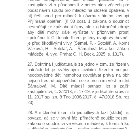
zastupitelství s působností v netrestních věcech po
podat návrh soudu pro mládež na uložení opatření. Ve
ní) řeší soud pro mládež k návrhu státního zastupit
Přijímaná opatření (§ 93 odst. 1 zákona o soudnic
nesměřují ke způsobení újmy, ale k odstranění zdroj
aby děti mohly dále vyrůstat v příznivém prost
společnosti. Cíl tohoto řízení je tedy dvojí: výchovně 
je před škodlivými vlivy (Šámal, P. - Sotolář, A. Kom
Válková, H. - Sotolář, A. - Šámalová, M. a kol. Záko
mládeže. 4. vyd. Praha: C. H. Beck, 2025, s. 1317).
27. Doktrína i judikatura je za jedno v tom, že řízen
patnácti let je svébytným civilním řízením nespo
neodpovědné děti nemohou dovolávat práva na obh
nejsou trestně odpovědné, nelze proti nim vést trestní
Šámalová, M. Dítě mladší patnácti let a zajišt
zastupitelství, č. 3/2013, s. 17-19; v judikatuře srov. 
11. 2017 sp. zn. 8 Tdo 1036/2017, č. 47/2018 Sb. roz
23).
28. Ani členění řízení do jednotlivých fází (stádií) n
povaze, ač se v první fázi přiměřeně použije trestní
zákona o soudnictví ve věcech mládeže; k tomu Trtko
k dětským pachatelům - realita nebo budoucnost? T