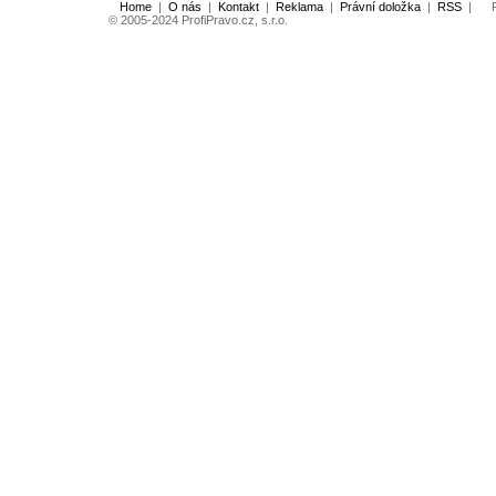
Home
|
O nás
|
Kontakt
|
Reklama
|
Právní doložka
|
RSS
|
Po
© 2005-2024 ProfiPravo.cz, s.r.o.