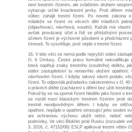
není trestním řízením, ale zvláštním druhem nesporné
vykazuje určité kvazitrestní prvky. Proti dětem mla
vůbec zahájit trestní řízení. Po novele zákona 
mládeže se řízení ve věcech dětí mladších patnáct
(objasňovací, návrhová, soudní). Každá má vlastní p
avšak provázaný účel a řídí se příslušnými proces
účelem řízení je výchovné působení a předcházení pá
činnosti. To vysvětluje, proč nejde o trestní řízení.
16. V této věci se nemá podle nejvyšší státní zástupk
čl. 6 Úmluvy. České právo formálně nekvalifikuje pr
která naplňují znaky trestního (soudního) deliktu, ja
státní zastupitelství tu nenavrhlo uložení opatření;
návrhovém řízení. I kdyby takový návrh podalo, věc 
řízení. To odpovídá požadavku zakotvenému v čl. 40 
o právech dítěte (zacházení s dětmi bez užití trestně
Pokud by se na sporné řízení hledělo jako řízení o tre
se rozdíl mezi klasickým trestním řízením proti d
trestně neodpovědným dětem. I kdyby se stěžovat
opatření, nepůjde o opatření omezující jeho osobní 
ani ochrannou výchovu uložit nelze, neboť ne
podmínky. Ve věci Blokhin proti Rusku (rozsudek ve
3. 2016, č. 47152/06) ESLP aplikoval trestní větev č