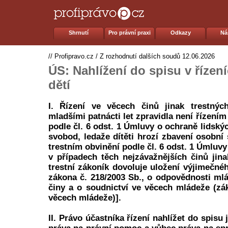
Shrnutí
Pro právní praxi
Odkazy
Ná
//
Profipravo.cz
/
Z rozhodnutí dalších soudů
12.06.2026
ÚS: Nahlížení do spisu v řízen
dětí
I. Řízení ve věcech činů jinak trestný
mladšími patnácti let zpravidla není řízením
podle čl. 6 odst. 1 Úmluvy o ochraně lidský
svobod, ledaže dítěti hrozí zbavení osobní
trestním obvinění podle čl. 6 odst. 1 Úmluvy
v případech těch nejzávažnějších činů jina
trestní zákoník dovoluje uložení výjimečnéh
zákona č. 218/2003 Sb., o odpovědnosti mlá
činy a o soudnictví ve věcech mládeže (zá
věcech mládeže)].
II. Právo účastníka řízení nahlížet do spisu