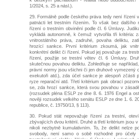
1/2024, s. 25 a násl.).
29. Formálně podle českého práva tedy není řízení 
patnácti let trestním řízením. To však bez dalšíh
řízení o trestním obvinění podle čl. 6 Úmluvy. Judi
vykládá autonomně, k čemuž vytvořila tři kritéria: z
vnitrostátního práva, zadruhé, povaha deliktu, zat
hrozící sankce. První kritérium zkoumá, jak vnitr
konkrétní delikt či řízení. Pokud jej považuje za trestn
řízení, použije se trestní větev čl. 6 Úmluvy. Dr
skutečnou povahou deliktu. Zohledňuje se například,
právní normy jsou všichni či jen druhově vymezený o
exekutoři atd.), zda účel sankce je alespoň zčásti p
ryze reparační atd. Třetí kritérium pak obrací pozor
se, zda hrozí sankce, která svou povahou v zásadě 
(rozsudek pléna ESLP ze dne 8. 6. 1976 Engel a osta
nověji rozsudek velkého senátu ESLP ze dne 1. 6. 
republice, č. 19750/13, § 113).
30. Pokud stát nepovažuje řízení za trestní, oteví
zbývajících dvou kritérií. Druhé a třetí kritérium jsou 
nikoli nezbytně kumulativním. To, že delikt nelze p
svobody, není samo o sobě rozhodné pro účely po