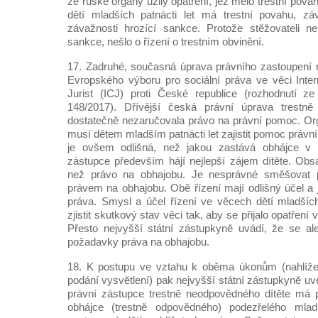
že ruské orgány užily opatření, jež mělo trestní pova
dětí mladších patnácti let má trestní povahu, zá
závažnosti hrozící sankce. Protože stěžovateli n
sankce, nešlo o řízení o trestním obvinění.
17. Zadruhé, současná úprava právního zastoupení 
Evropského výboru pro sociální práva ve věci Inte
Jurist (ICJ) proti České republice (rozhodnutí z
148/2017). Dřívější česká právní úprava trest
dostatečně nezaručovala právo na právní pomoc. Or
musí dětem mladším patnácti let zajistit pomoc práv
je ovšem odlišná, než jakou zastává obhájce v ř
zástupce především hájí nejlepší zájem dítěte. Obs
než právo na obhajobu. Je nesprávné směšovat 
právem na obhajobu. Obě řízení mají odlišný účel a je
práva. Smysl a účel řízení ve věcech dětí mladších 
zjistit skutkový stav věci tak, aby se přijalo opatření 
Přesto nejvyšší státní zástupkyně uvádí, že se al
požadavky práva na obhajobu.
18. K postupu ve vztahu k oběma úkonům (nahlíže
podání vysvětlení) pak nejvyšší státní zástupkyně uve
právní zástupce trestně neodpovědného dítěte má 
obhájce (trestně odpovědného) podezřelého mla