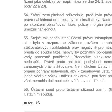
řízení jako celek (srov. např. nález ze dne 24. 1. 20
body 22 a 23).
54. Státní zastupitelství odůvodnila, proč bylo prá
právo nahlédnout do spisu, byť minimalisticky. Nadto 
po skončení objasňovací fáze, policejní orgán prá
umožnil nahlédnout.
55. Stejně tak nepřipuštění účasti právní zástupky
sice bylo v rozporu se zákonem, ovšem nemoh
stěžovatelových základních práv negativně promítn
přešla do soudní fáze, nebyly by poznatky policejní
vady procesně použitelné. Především však tat
nedospěla. Právě proto ani toto pochybení ne
zaručených práv stěžovatele. Není úkolem Ústavní
orgánu ochrany ústavnosti, aby k zásahovým ústav
jedné věci ve výroku nálezu deklaroval porušení pr
však nemohla dotknout celkové ústavnosti řízení.
56. Ústavní soud proto ústavní stížnost zamítl 
Ústavním soudu).
Autor: US