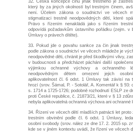
32. Česká koncepce činu jinak trestného je zastře
který by za jiných okolností byl trestným činem, avš
není. Účelem zákona o soudnictví ve věcech m
stigmatizaci trestně neodpovědných dětí, které spác
Právo s řízením nenakládá jako s řízením trestn
odpovídá požadavkům ústavního pořádku (zejm. v 
Úmluvy o právech dítěte).
33. Pokud jde o povahu sankce za čin jinak trestn
podle zákona o soudnictví ve věcech mládeže je vých
neodpovědné děti, chránit je před škodlivými vlivy, zasa
v budoucnosti a předcházet páchání další společen
výjimkou ochranné výchovy a ochranného léč
neodpovědným dětem omezení jejich osobní
aplikovatelnost čl. 6 odst. 1 Úmluvy tak závisí na t
hrozí (srov. Šámal, P. - Sotolář, A. Komentář k § 93: d
s. 1714 a 1725-1726; podobně rozhodnutí ESLP ze d
proti České republice, č. 21873/21, které v § 13 zdůr
nebyla aplikovatelná ochranná výchova ani ochranné l
34. Řízení ve věcech dětí mladších patnácti let proto
trestním obvinění podle čl. 6 odst. 1 Úmluvy, leda
osobní svobody (srov. nález ze dne 17. 2. 2015 sp. zn
kde se v jiném kontextu uvádí, že řízení ve věcech dě