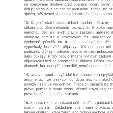
se opakovaně dostavil před policejní orgán, orgán 
dětí jej sledoval a nevede se proti němu žádné jiné ří
splněn, stěžovatel si snad uvědomil závažnost svého 
13. Krajské státní zastupitelství shodně zdůraznilo, 
stíhání proti dětem mladším patnácti let. Protože maj
nemohou děti ani jejich právní zástupci nahlížet 
obviněný nemůže v prověřovací fázi nahlížet do 
výchovně působit na trestně neodpovědné děti
vypovídaly bez větší přípravy. Děti nemohou mít
podezřelí. Důkazní situace nebyla ve věci jednoznač
další důkazy. Proto nebylo možné vyhovět žádosti 
objasňovací fázi se shromažďují důkazy. Účast práv
úkonech, kde není přítomno dítě, nemá opodstatnění.
14. Ústavní soud si vyžádal též stanovisko nejvyšší
argumentaci lze seskupit do dvou hlavních okruhů
povaze řízení ve věcech dětí mladších patnácti let, 
právní pomoc v tomto řízení, včetně práva nahlížet
právního zástupce během úkonů.
15. Zaprvé, řízení ve věcech dětí mladších patnácti 
řízením civilním. Základním cílem není prokázat dí
taková opatření, která zajistí jeho řádnou výchovu a př