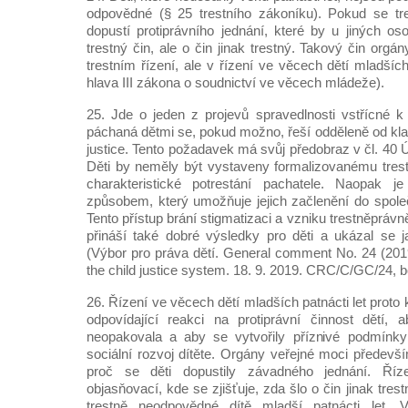
odpovědné (§ 25 trestního zákoníku). Pokud se tr
dopustí protiprávního jednání, které by u jiných os
trestný čin, ale o čin jinak trestný. Takový čin orgá
trestním řízení, ale v řízení ve věcech dětí mladších
hlava III zákona o soudnictví ve věcech mládeže).
25. Jde o jeden z projevů spravedlnosti vstřícné k
páchaná dětmi se, pokud možno, řeší odděleně od kla
justice. Tento požadavek má svůj předobraz v čl. 40 
Děti by neměly být vystaveny formalizovanému trestn
charakteristické potrestání pachatele. Naopak j
způsobem, který umožňuje jejich začlenění do společn
Tento přístup brání stigmatizaci a vzniku trestněpráv
přináší také dobré výsledky pro děti a ukázal se j
(Výbor pro práva dětí. General comment No. 24 (2019)
the child justice system. 18. 9. 2019. CRC/C/GC/24, b
26. Řízení ve věcech dětí mladších patnácti let proto
odpovídající reakci na protiprávní činnost dětí,
neopakovala a aby se vytvořily příznivé podmínk
sociální rozvoj dítěte. Orgány veřejné moci především
proč se děti dopustily závadného jednání. Ří
objasňovací, kde se zjišťuje, zda šlo o čin jinak trest
trestně neodpovědné dítě mladší patnácti let. V