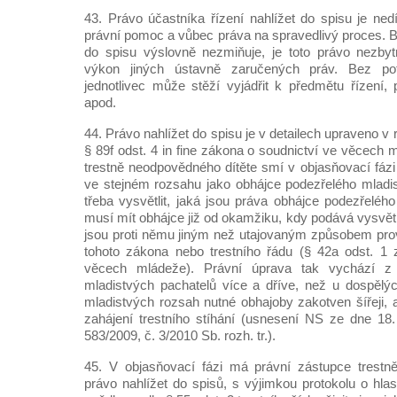
43. Právo účastníka řízení nahlížet do spisu je ned
právní pomoc a vůbec práva na spravedlivý proces. By
do spisu výslovně nezmiňuje, je toto právo nezb
výkon jiných ústavně zaručených práv. Bez po
jednotlivec může stěží vyjádřit k předmětu řízení, 
apod.
44. Právo nahlížet do spisu je v detailech upraveno v
§ 89f odst. 4 in fine zákona o soudnictví ve věcech
trestně neodpovědného dítěte smí v objasňovací fázi 
ve stejném rozsahu jako obhájce podezřelého mladis
třeba vysvětlit, jaká jsou práva obhájce podezřeléh
musí mít obhájce již od okamžiku, kdy podává vysvět
jsou proti němu jiným než utajovaným způsobem pro
tohoto zákona nebo trestního řádu (§ 42a odst. 1 
věcech mládeže). Právní úprava tak vychází z 
mladistvých pachatelů více a dříve, než u dospělýc
mladistvých rozsah nutné obhajoby zakotven šířeji, 
zahájení trestního stíhání (usnesení NS ze dne 18
583/2009, č. 3/2010 Sb. rozh. tr.).
45. V objasňovací fázi má právní zástupce trestn
právo nahlížet do spisů, s výjimkou protokolu o hla