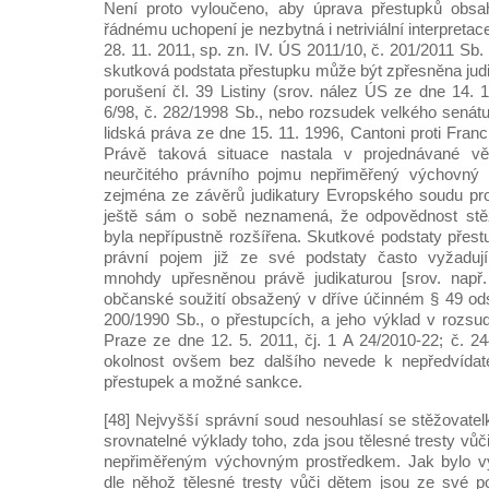
Není proto vyloučeno, aby úprava přestupků obsah
řádnému uchopení je nezbytná i netriviální interpreta
28. 11. 2011, sp. zn. IV. ÚS 2011/10, č. 201/2011 Sb.
skutková podstata přestupku může být zpřesněna judi
porušení čl. 39 Listiny (srov. nález ÚS ze dne 14. 
6/98, č. 282/1998 Sb., nebo rozsudek velkého sená
lidská práva ze dne 15. 11. 1996, Cantoni proti Franci
Právě taková situace nastala v projednávané věc
neurčitého právního pojmu nepřiměřený výchovný p
zejména ze závěrů judikatury Evropského soudu pro 
ještě sám o sobě neznamená, že odpovědnost stěž
byla nepřípustně rozšířena. Skutkové podstaty přest
právní pojem již ze své podstaty často vyžadují ne
mnohdy upřesněnou právě judikaturou [srov. např.
občanské soužití obsažený v dříve účinném § 49 ods
200/1990 Sb., o přestupcích, a jeho výklad v rozs
Praze ze dne 12. 5. 2011, čj. 1 A 24/2010-22; č. 2
okolnost ovšem bez dalšího nevede k nepředvídate
přestupek a možné sankce.
[48] Nejvyšší správní soud nesouhlasí se stěžovatel
srovnatelné výklady toho, zda jsou tělesné tresty vů
nepřiměřeným výchovným prostředkem. Jak bylo vy
dle něhož tělesné tresty vůči dětem jsou ze své p