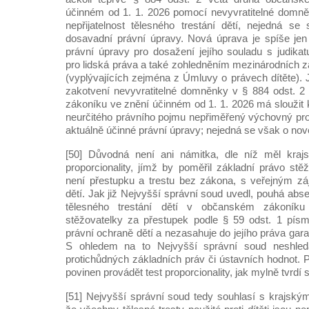
účinném od 1. 1. 2026 pomocí nevyvratitelné domně
nepřijatelnost tělesného trestání dětí, nejedná s
dosavadní právní úpravy. Nová úprava je spíše je
právní úpravy pro dosažení jejího souladu s judik
pro lidská práva a také zohledněním mezinárodních 
(vyplývajících zejména z Úmluvy o právech dítěte). Ji
zakotvení nevyvratitelné domněnky v § 884 odst. 2
zákoníku ve znění účinném od 1. 1. 2026 má sloužit k
neurčitého právního pojmu nepřiměřený výchovný pro
aktuálně účinné právní úpravy; nejedná se však o nové
[50] Důvodná není ani námitka, dle níž měl krajs
proporcionality, jímž by poměřil základní právo stě
není přestupku a trestu bez zákona, s veřejným z
dětí. Jak již Nejvyšší správní soud uvedl, pouhá ab
tělesného trestání dětí v občanském zákoníku
stěžovatelky za přestupek podle § 59 odst. 1 písm
právní ochraně dětí a nezasahuje do jejího práva gara
S ohledem na to Nejvyšší správní soud neshled
protichůdných základních práv či ústavních hodnot. 
povinen provádět test proporcionality, jak mylně tvrdí 
[51] Nejvyšší správní soud tedy souhlasí s krajsk