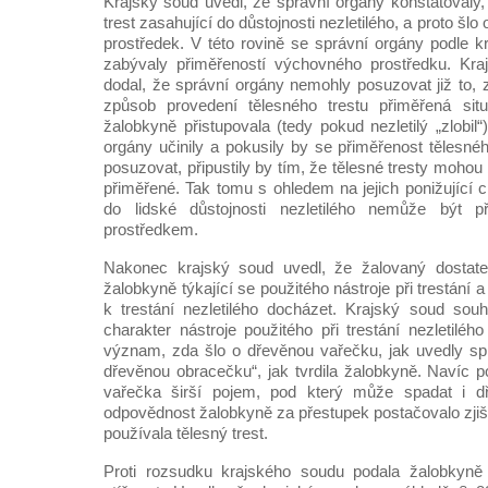
Krajský soud uvedl, že správní orgány konstatovaly,
trest zasahující do důstojnosti nezletilého, a proto š
prostředek. V této rovině se správní orgány podle 
zabývaly přiměřeností výchovného prostředku. Kra
dodal, že správní orgány nemohly posuzovat již to, zd
způsob provedení tělesného trestu přiměřená sit
žalobkyně přistupovala (tedy pokud nezletilý „zlobil
orgány učinily a pokusily by se přiměřenost tělesné
posuzovat, připustily by tím, že tělesné tresty mohou
přiměřené. Tak tomu s ohledem na jejich ponižující 
do lidské důstojnosti nezletilého nemůže být
prostředkem.
Nakonec krajský soud uvedl, že žalovaný dostate
žalobkyně týkající se použitého nástroje při trestání
k trestání nezletilého docházet. Krajský soud sou
charakter nástroje použitého při trestání nezletiléh
význam, zda šlo o dřevěnou vařečku, jak uvedly spr
dřevěnou obracečku“, jak tvrdila žalobkyně. Navíc p
vařečka širší pojem, pod který může spadat i d
odpovědnost žalobkyně za přestupek postačovalo zjišt
používala tělesný trest.
Proti rozsudku krajského soudu podala žalobkyně 