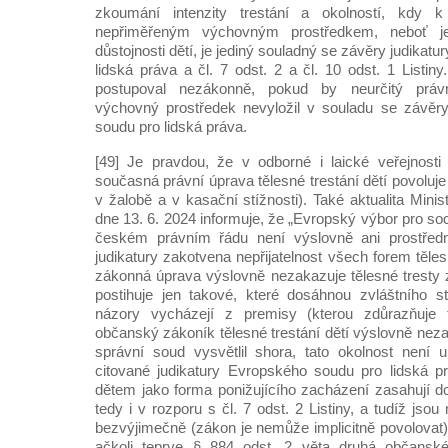
zkoumání intenzity trestání a okolností, kdy k
nepřiměřeným výchovným prostředkem, neboť j
důstojnosti dětí, je jediný souladný se závěry judika
lidská práva a čl. 7 odst. 2 a čl. 10 odst. 1 Listin
postupoval nezákonně, pokud by neurčitý práv
výchovný prostředek nevyložil v souladu se závěry
soudu pro lidská práva.
[49] Je pravdou, že v odborné i laické veřejnosti
současná právní úprava tělesné trestání dětí povoluje 
v žalobě a v kasační stížnosti). Také aktualita Minis
dne 13. 6. 2024 informuje, že „Evropský výbor pro soc
českém právním řádu není výslovně ani prostředn
judikatury zakotvena nepřijatelnost všech forem těles
zákonná úprava výslovně nezakazuje tělesné tresty
postihuje jen takové, které dosáhnou zvláštního s
názory vycházejí z premisy (kterou zdůrazňuje t
občanský zákoník tělesné trestání dětí výslovně neza
správní soud vysvětlil shora, tato okolnost není u
citované judikatury Evropského soudu pro lidská pr
dětem jako forma ponižujícího zacházení zasahují do 
tedy i v rozporu s čl. 7 odst. 2 Listiny, a tudíž jso
bezvýjimečně (zákon je nemůže implicitně povolovat)
ačkoli teprve § 884 odst. 2 věta druhá občansk