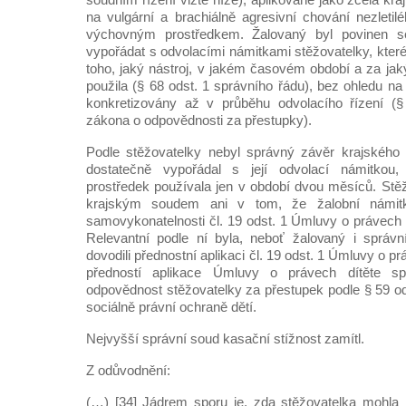
na vulgární a brachiálně agresivní chování nezleti
výchovným prostředkem. Žalovaný byl povinen 
vypořádat s odvolacími námitkami stěžovatelky, kter
toho, jaký nástroj, v jakém časovém období a za jak
použila (§ 68 odst. 1 správního řádu), bez ohledu na 
konkretizovány až v průběhu odvolacího řízení (§
zákona o odpovědnosti za přestupky).
Podle stěžovatelky nebyl správný závěr krajského
dostatečně vypořádal s její odvolací námitkou
prostředek používala jen v období dvou měsíců. Stěž
krajským soudem ani v tom, že žalobní námitk
samovykonatelnosti čl. 19 odst. 1 Úmluvy o právech d
Relevantní podle ní byla, neboť žalovaný i správn
dovodili přednostní aplikaci čl. 19 odst. 1 Úmluvy o p
předností aplikace Úmluvy o právech dítěte sp
odpovědnost stěžovatelky za přestupek podle § 59 od
sociálně právní ochraně dětí.
Nejvyšší správní soud kasační stížnost zamítl.
Z odůvodnění:
(…) [34] Jádrem sporu je, zda stěžovatelka mohla 