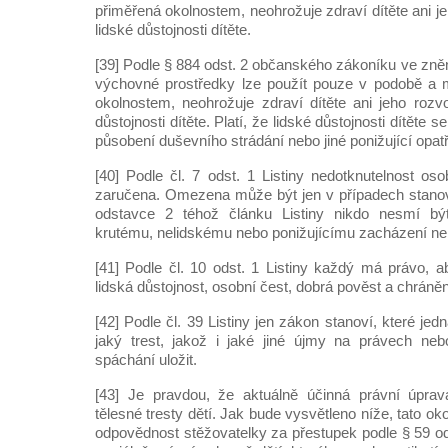
přiměřená okolnostem, neohrožuje zdraví dítěte ani j
lidské důstojnosti dítěte.
[39] Podle § 884 odst. 2 občanského zákoníku ve zně
výchovné prostředky lze použít pouze v podobě a m
okolnostem, neohrožuje zdraví dítěte ani jeho rozv
důstojnosti dítěte. Platí, že lidské důstojnosti dítěte s
působení duševního strádání nebo jiné ponižující opatř
[40] Podle čl. 7 odst. 1 Listiny nedotknutelnost os
zaručena. Omezena může být jen v případech stan
odstavce 2 téhož článku Listiny nikdo nesmí b
krutému, nelidskému nebo ponižujícímu zacházení neb
[41] Podle čl. 10 odst. 1 Listiny každý má právo, 
lidská důstojnost, osobní čest, dobrá pověst a chráně
[42] Podle čl. 39 Listiny jen zákon stanoví, které je
jaký trest, jakož i jaké jiné újmy na právech neb
spáchání uložit.
[43] Je pravdou, že aktuálně účinná právní úpra
tělesné tresty dětí. Jak bude vysvětleno níže, tato o
odpovědnost stěžovatelky za přestupek podle § 59 od