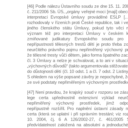
[46] Podle nálezu Ústavního soudu ze dne 15. 11. 200
č. 211/2006 Sb. ÚS, „orgány veřejné moci [mají] obecn
interpretaci Evropské úmluvy prováděné ESLP [
rozhodovaly v řízeních proti České republice, tak i v
jiného členského státu Úmluvy, pokud tyto věci 
význam též pro interpretaci Úmluvy v českém k
zmiňované judikatury Evropského soudu pro 
nepřípustnosti tělesných trestů dětí je proto třeba z
neurčitého právního pojmu nepřiměřený výchovný pr
že tělesné tresty vůči dětem, jako forma špatného zac
čl. 3 Úmluvy a nelze je schvalovat, a to ani v situac
„výchovných důvodů“ (takto argumentovala stěžovatel
do důstojnosti dětí (čl. 10 odst. 1 a čl. 7 odst. 2 Listin
S ohledem na výše popsané závěry je nepochybné, že 
ze své podstaty nepřiměřeným výchovným prostředk
[47] Není pravdou, že krajský soud v rozporu se zás
lege certa upřednostnil extenzivní výklad neur
nepřiměřený výchovný prostředek, jímž odpo
nepřípustně rozšířil. Pro naplnění ústavní zásady 
certa (která se uplatní i při správním trestání; viz
10. 2004, čj. 6 A 126/2002-27, č. 461/2005
předvídatelnost založená na absolutní a jednoduch