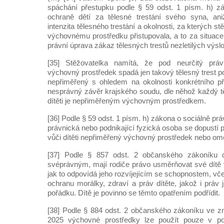
spáchání přestupku podle § 59 odst. 1 písm. h) zá
ochraně dětí za tělesné trestání svého syna, an
intenzita tělesného trestání a okolnosti, za kterých 
výchovnému prostředku přistupovala, a to za situace,
právní úprava zákaz tělesných trestů nezletilých výs
[35] Stěžovatelka namítá, že pod neurčitý prá
výchovný prostředek spadá jen takový tělesný trest použ
nepřiměřený s ohledem na okolnosti konkrétního př
nesprávný závěr krajského soudu, dle něhož každý tě
dítěti je nepřiměřeným výchovným prostředkem.
[36] Podle § 59 odst. 1 písm. h) zákona o sociálně prá
právnická nebo podnikající fyzická osoba se dopustí p
vůči dítěti nepřiměřený výchovný prostředek nebo om
[37] Podle § 857 odst. 2 občanského zákoníku 
svéprávným, mají rodiče právo usměrňovat své dítě
jak to odpovídá jeho rozvíjejícím se schopnostem, vč
ochranu morálky, zdraví a práv dítěte, jakož i práv
pořádku. Dítě je povinno se těmto opatřením podřídit.
[38] Podle § 884 odst. 2 občanského zákoníku ve z
2025 výchovné prostředky lze použít pouze v po