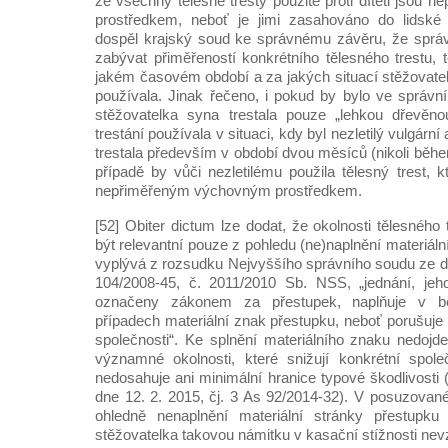
že všechny tělesné tresty použité proti dítěti jsou
prostředkem, neboť je jimi zasahováno do lidské d
dospěl krajský soud ke správnému závěru, že sprá
zabývat přiměřeností konkrétního tělesného trestu, t
jakém časovém období a za jakých situací stěžovatelk
používala. Jinak řečeno, i pokud by bylo ve správn
stěžovatelka syna trestala pouze „lehkou dřevěno
trestání používala v situaci, kdy byl nezletilý vulgární
trestala především v období dvou měsíců (nikoli běhe
případě by vůči nezletilému použila tělesný trest, 
nepřiměřeným výchovným prostředkem.
[52] Obiter dictum lze dodat, že okolnosti tělesného 
být relevantní pouze z pohledu (ne)naplnění materiáln
vyplývá z rozsudku Nejvyššího správního soudu ze dn
104/2008-45, č. 2011/2010 Sb. NSS, „jednání, jeh
označeny zákonem za přestupek, naplňuje v bě
případech materiální znak přestupku, neboť porušuje 
společnosti“. Ke splnění materiálního znaku nedojde 
významné okolnosti, které snižují konkrétní spole
nedosahuje ani minimální hranice typové škodlivosti
dne 12. 2. 2015, čj. 3 As 92/2014-32). V posuzova
ohledně nenaplnění materiální stránky přestupku 
stěžovatelka takovou námitku v kasační stížnosti nev