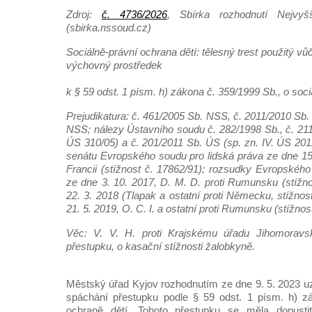
Zdroj:
č. 4736/2026
, Sbírka rozhodnutí Nejvyš
(sbirka.nssoud.cz)
Sociálně-právní ochrana dětí: tělesný trest použitý vůč
výchovný prostředek
k § 59 odst. 1 písm. h) zákona č. 359/1999 Sb., o soci
Prejudikatura: č. 461/2005 Sb. NSS, č. 2011/2010 Sb
NSS; nálezy Ústavního soudu č. 282/1998 Sb., č. 211
ÚS 310/05) a č. 201/2011 Sb. ÚS (sp. zn. IV. ÚS 201
senátu Evropského soudu pro lidská práva ze dne 15.
Francii (stížnost č. 17862/91); rozsudky Evropského
ze dne 3. 10. 2017, D. M. D. proti Rumunsku (stížno
22. 3. 2018 (Tlapak a ostatní proti Německu, stížnos
21. 5. 2019, O. C. I. a ostatní proti Rumunsku (stížnos
Věc: V. V. H. proti Krajskému úřadu Jihomoravs
přestupku, o kasační stížnosti žalobkyně.
Městský úřad Kyjov rozhodnutím ze dne 9. 5. 2023 uz
spáchání přestupku podle § 59 odst. 1 písm. h) zá
ochraně dětí. Tohoto přestupku se měla dopusti