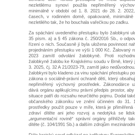
nezletilému synovi použila nepřiměřený výcho
minimálně v období od 1. 8. 2021 do 28. 2. 2022,
časech, v rodinném domě, opakovaně, minimálně d
nezletilého tak, že ho bouchala vařečkou po zadku.
Za spáchání uvedeného přestupku bylo žalobkyni ul
35 písm. a) a § 45 zákona č. 250/2016 Sb., o odpo
řízení o nich. Současně jí byla uložena povinnost na
projednáním přestupku ve výši 1 000 Kč. Žalovaný r
2023 zamítl odvolání žalobkyně. Proti rozhodn
žalobkyně žalobu ke Krajskému soudu v Brně, který 
3. 2025, čj. 32 A 21/2023-79, zamítl jako nedůvodnou
žalobkyni bylo kladeno za vinu spáchání přestupku pod
zákona o sociálně-právní ochraně dětí, který obsahu
nepřiměřený výchovný prostředek. Zákonodárce už
dává orgánu aplikujícímu právní předpis prostor, aby
situace patří do rozsahu neurčitého pojmu. Dodal také
občanského zákoníku ve znění účinném do 31. 
prostředky použít pouze v míře, která je přiměřená
zdraví dítěte ani jeho rozvoj a nedotýká se lidsk
„argumentační rovině“ správní orgány přihlížely t
dítěte (č. 104/1991 Sb.) a dalším zdrojům mezinárodn
Dále krajský soud odkázal na judikaturu Evropského 