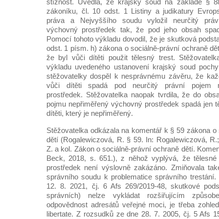
stížnost. Uvedla, že krajský soud na základě § 
zákoníku, čl. 10 odst. 1 Listiny a judikatury Evro
práva a Nejvyššího soudu vyložil neurčitý prá
výchovný prostředek tak, že pod jeho obsah spad
Pomocí tohoto výkladu dovodil, že je skutková podst
odst. 1 písm. h) zákona o sociálně-právní ochraně dětí 
že byl vůči dítěti použit tělesný trest. Stěžovatel
výkladu uvedeného ustanovení krajský soud pochyb
stěžovatelky dospěl k nesprávnému závěru, že každ
vůči dítěti spadá pod neurčitý právní pojem 
prostředek. Stěžovatelka naopak tvrdila, že do obs
pojmu nepřiměřený výchovný prostředek spadá jen těl
dítěti, který je nepřiměřený.
Stěžovatelka odkázala na komentář k § 59 zákona o 
dětí (Rogalewiczová, R. § 59. In: Rogalewiczová, R.;
Z. a kol. Zákon o sociálně-právní ochraně dětí. Komen
Beck, 2018, s. 651.), z něhož vyplývá, že tělesné
prostředek není výslovně zakázáno. Zmiňovala také
správního soudu k problematice správního trestání
12. 8. 2021, čj. 6 Afs 269/2019-48, skutkové podsta
správních) nelze vykládat rozšiřujícím způso
odpovědnost adresátů veřejné moci, je třeba zohled
libertate. Z rozsudků ze dne 28. 7. 2005, čj. 5 Afs 