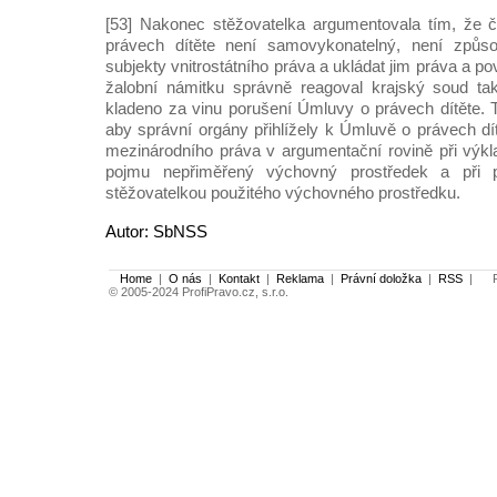
[53] Nakonec stěžovatelka argumentovala tím, že č
právech dítěte není samovykonatelný, není způso
subjekty vnitrostátního práva a ukládat jim práva a po
žalobní námitku správně reagoval krajský soud tak
kladeno za vinu porušení Úmluvy o právech dítěte.
aby správní orgány přihlížely k Úmluvě o právech dí
mezinárodního práva v argumentační rovině při výkl
pojmu nepřiměřený výchovný prostředek a při p
stěžovatelkou použitého výchovného prostředku.
Autor: SbNSS
Home
|
O nás
|
Kontakt
|
Reklama
|
Právní doložka
|
RSS
|
Po
© 2005-2024 ProfiPravo.cz, s.r.o.