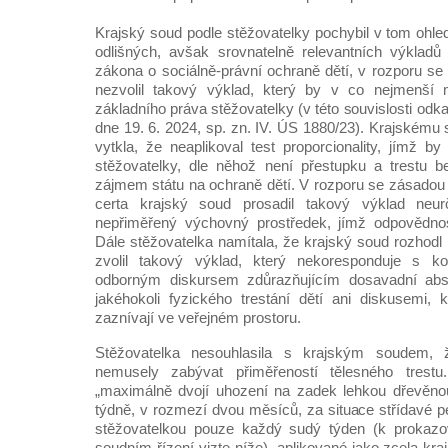
Krajský soud podle stěžovatelky pochybil v tom ohled
odlišných, avšak srovnatelně relevantních výkladů
zákona o sociálně-právní ochraně dětí, v rozporu se
nezvolil takový výklad, který by v co nejmenší
základního práva stěžovatelky (v této souvislosti od
dne 19. 6. 2024, sp. zn. IV. ÚS 1880/23). Krajskému
vytkla, že neaplikoval test proporcionality, jímž b
stěžovatelky, dle něhož není přestupku a trestu 
zájmem státu na ochraně dětí. V rozporu se zásadou 
certa krajský soud prosadil takový výklad neur
nepřiměřený výchovný prostředek, jímž odpovědnost
Dále stěžovatelka namítala, že krajský soud rozhodl n
zvolil takový výklad, který nekoresponduje s kom
odborným diskursem zdůrazňujícím dosavadní abs
jakéhokoli fyzického trestání dětí ani diskusemi,
zaznívají ve veřejném prostoru.
Stěžovatelka nesouhlasila s krajským soudem,
nemusely zabývat přiměřeností tělesného trest
„maximálně dvojí uhození na zadek lehkou dřevěn
týdně, v rozmezí dvou měsíců, za situace střídavé pé
stěžovatelkou pouze každý sudý týden (k prokazov
soudním řízení vizte níže), aplikované jako zcela kra