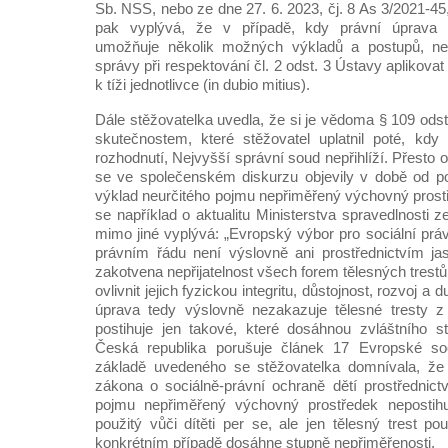
Sb. NSS, nebo ze dne 27. 6. 2023, čj. 8 As 3/2021-4
pak vyplývá, že v případě, kdy právní úprava s
umožňuje několik možných výkladů a postupů, nel
správy při respektování čl. 2 odst. 3 Ústavy aplikovat
k tíži jednotlivce (in dubio mitius).
Dále stěžovatelka uvedla, že si je vědoma § 109 odst.
skutečnostem, které stěžovatel uplatnil poté, kd
rozhodnutí, Nejvyšší správní soud nepřihlíží. Přesto 
se ve společenském diskurzu objevily v době od po
výklad neurčitého pojmu nepřiměřený výchovný pros
se například o aktualitu Ministerstva spravedlnosti z
mimo jiné vyplývá: „Evropský výbor pro sociální prá
právním řádu není výslovně ani prostřednictvím ja
zakotvena nepřijatelnost všech forem tělesných trest
ovlivnit jejich fyzickou integritu, důstojnost, rozvoj 
úprava tedy výslovně nezakazuje tělesné tresty 
postihuje jen takové, které dosáhnou zvláštního s
Česká republika porušuje článek 17 Evropské soc
základě uvedeného se stěžovatelka domnívala, že
zákona o sociálně-právní ochraně dětí prostřednict
pojmu nepřiměřený výchovný prostředek nepostihu
použitý vůči dítěti per se, ale jen tělesný trest pou
konkrétním případě dosáhne stupně nepřiměřenosti.