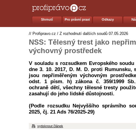
Shrnutí
Pro právní praxi
Odkazy
Ná
//
Profipravo.cz
/
Z rozhodnutí dalších soudů
07.05.2026
NSS: Tělesný trest jako nepři
výchovný prostředek
V souladu s rozsudkem Evropského soudu p
dne 3. 10. 2017, D. M. D. proti Rumunsku, s
jsou nepřiměřeným výchovným prostředk
odst. 1 písm. h) zákona č. 359/1999 Sb.,
ochraně dětí, všechny tělesné tresty použité
zasahují do jeho lidské důstojnosti.
(Podle rozsudku Nejvyššího správního so
2025, čj. 21 Ads 76/2025-29)
vytisknout článek