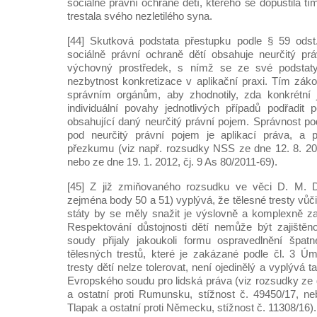
sociálně právní ochraně dětí, kterého se dopustila t
trestala svého nezletilého syna.
[44] Skutková podstata přestupku podle § 59 ods
sociálně právní ochraně dětí obsahuje neurčitý pr
výchovný prostředek, s nímž se ze své podstaty
nezbytnost konkretizace v aplikační praxi. Tím záko
správním orgánům, aby zhodnotily, zda konkrétní 
individuální povahy jednotlivých případů podřadit
obsahující daný neurčitý právní pojem. Správnost po
pod neurčitý právní pojem je aplikací práva, a 
přezkumu (viz např. rozsudky NSS ze dne 12. 8. 201
nebo ze dne 19. 1. 2012, čj. 9 As 80/2011-69).
[45] Z již zmiňovaného rozsudku ve věci D. M. D
zejména body 50 a 51) vyplývá, že tělesné tresty vůči
státy by se měly snažit je výslovně a komplexně z
Respektování důstojnosti dětí nemůže být zajištěno
soudy přijaly jakoukoli formu ospravedlnění špat
tělesných trestů, které je zakázané podle čl. 3 Úm
tresty dětí nelze tolerovat, není ojedinělý a vyplývá t
Evropského soudu pro lidská práva (viz rozsudky ze d
a ostatní proti Rumunsku, stížnost č. 49450/17, n
Tlapak a ostatní proti Německu, stížnost č. 11308/16).