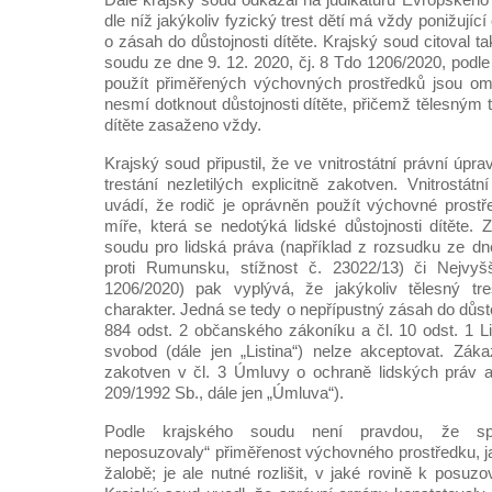
dle níž jakýkoliv fyzický trest dětí má vždy ponižující
o zásah do důstojnosti dítěte. Krajský soud citoval 
soudu ze dne 9. 12. 2020, čj. 8 Tdo 1206/2020, podl
použít přiměřených výchovných prostředků jsou om
nesmí dotknout důstojnosti dítěte, přičemž tělesným t
dítěte zasaženo vždy.
Krajský soud připustil, že ve vnitrostátní právní úpr
trestání nezletilých explicitně zakotven. Vnitrostá
uvádí, že rodič je oprávněn použít výchovné prost
míře, která se nedotýká lidské důstojnosti dítěte. 
soudu pro lidská práva (například z rozsudku ze dn
proti Rumunsku, stížnost č. 23022/13) či Nejvyš
1206/2020) pak vyplývá, že jakýkoliv tělesný tr
charakter. Jedná se tedy o nepřípustný zásah do důstoj
884 odst. 2 občanského zákoníku a čl. 10 odst. 1 Li
svobod (dále jen „Listina“) nelze akceptovat. Zákaz
zakotven v čl. 3 Úmluvy o ochraně lidských práv a
209/1992 Sb., dále jen „Úmluva“).
Podle krajského soudu není pravdou, že sp
neposuzovaly“ přiměřenost výchovného prostředku, j
žalobě; je ale nutné rozlišit, v jaké rovině k posuzo