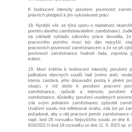
K hodnocení intenzity porušení povinností zaměs
právních předpisů k jím vykonávané práci
18. Nynější věc se týká sporu o neplatnost okamži
poměru daného zaměstnavatelem zaměstnanci. Judik
na základě výkladu zákoníku práce dovodila, že
pracovního poměru musí být dán nejvyšší stup
pracovních povinností zaměstnancem a že se při zjišť
povinností zaměstnance hodnotí řada, zejména j
kritérií.
19. Mezi kritéria k hodnocení intenzity porušení 
judikatura obecných soudů řadí (mimo jiné): osob
kterou zastává, jeho dosavadní postoj k plnění pr
situaci, v níž došlo k porušení pracovní povi
zaměstnance, způsob a intenzitu porušení ko
zaměstnance, důsledky porušení uvedených povinnos
zda svým jednáním zaměstnanec způsobil zaměst
Uvážení soudu má reflektovat úvahu, zda lze po zam
požadovat, aby u něj pracovní poměr zaměstnance n
např. bod 28 rozsudku Nejvyššího soudu ze dne 8. 
833/2022 či bod 18 rozsudku ze dne 11. 9. 2023 sp. z