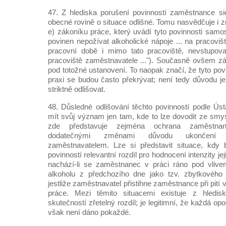
47. Z hlediska porušení povinností zaměstnance si
obecné rovině o situace odlišné. Tomu nasvědčuje i z
e) zákoníku práce, který uvádí tyto povinnosti samo
povinen nepožívat alkoholické nápoje ... na pracovi
pracovní době i mimo tato pracoviště, nevstupova
pracoviště zaměstnavatele ..."). Současně ovšem zá
pod totožné ustanovení. To naopak značí, že tyto povi
praxi se budou často překrývat; není tedy důvodu j
striktně odlišovat.
48. Důsledné odlišování těchto povinností podle Ú
mít svůj význam jen tam, kde to lze dovodit ze smy
zde představuje zejména ochrana zaměstna
dodatečnými změnami důvodu ukončení 
zaměstnavatelem. Lze si představit situace, kdy
povinností relevantní rozdíl pro hodnocení intenzity je
nachází-li se zaměstnanec v práci ráno pod vliv
alkoholu z předchozího dne jako tzv. zbytkového
jestliže zaměstnavatel přistihne zaměstnance při pití
práce. Mezi těmito situacemi existuje z hledisk
skutečností zřetelný rozdíl; je legitimní, že každá opo
však není dáno pokaždé.