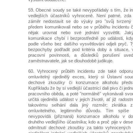
59. Obecné soudy se také nevypořádaly s tím, že in
vedlejších účastníků vyhroceně. Není patrné, zda 
záměr nedostavit se do výuky pro "svůj tvrzený z
předem komunikovali nebo se v průběhu incidentu či
nějak urovnat nebo své jednání vysvětlit. Ja
komunikace chybí i bezprostředně po události, kdy
podle všeho bez dalšího vysvětlování odjeli pryč. T
bezpochyby podřadit pod kritéria doby a situace, 
pracovní povinnosti, a důsledků porušení uve
zaměstnavatele, jak se dlouhodobě judikuje.
60. Vyhrocený průběh incidentu zde také odpor
omluvitelný ojedinělý exces, který si Ústavní sou
dechové zkoušky či konzumace alkoholu předst
Kupříkladu že by si vedlejší účastníci dali pivo či jed
pracovního oběda, a poté "normálně" vykonávali svou
určitá ojedinělá událost v jejich životě, ať již rados
takovému selhání dala jiný rozměr; zkrátka z
omluvitelného, legitimního důvodu. Tím spíše
nevypovídá (přiznaná) konzumace alkoholu v do
druhého vedlejšího účastníka; kdo a proč pije v dese
odmítnutí dechové zkoušky za takto vyhrocených o