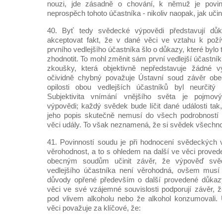
nouzi, jde zásadně o chování, k němuž je povin
neprospěch tohoto účastníka - nikoliv naopak, jak uči
40. Byť tedy svědecké výpovědi představují důk
akceptovat fakt, že v dané věci ve vztahu k požív
prvního vedlejšího účastníka šlo o důkazy, které bylo
zhodnotit. To mohl změnit sám první vedlejší účastn
zkoušky, která objektivně nepředstavuje žádné
očividně chybný považuje Ústavní soud závěr obe
opilosti obou vedlejších účastníků byl neurčitý 
Subjektivita vnímání vnějšího světa je pojm
výpovědi; každý svědek bude líčit dané události tak,
jeho popis skutečně nemusí do všech podrobností 
věci udály. To však neznamená, že si svědek všechn
41. Povinností soudu je při hodnocení svědeckých v
věrohodnost, a to s ohledem na další ve věci proved
obecným soudům učinit závěr, že výpověď svěd
vedlejšího účastníka není věrohodná, ovšem musí
důvody opřené především o další provedené důkazy
věci ve své vzájemné souvislosti podporují závěr, že
pod vlivem alkoholu nebo že alkohol konzumovali. 
věci považuje za klíčové, že: