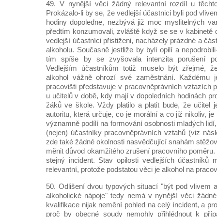
49. V nynější věci žádný relevantní rozdíl u těcht
Prokázalo-li by se, že vedlejší účastnici byli pod vli
hodiny dopoledne, nezbývá již moc myslitelných var
předtím konzumovali, zvláště když se se v kabinetě d
vedlejší účastníci přistiženi, nacházely prázdné a čá
alkoholu. Současně jestliže by byli opilí a nepodrobi
tím spíše by se zvyšovala intenzita porušení po
Vedlejším účastníkům totiž muselo být zřejmé, ž
alkohol vážně ohrozí své zaměstnání. Každému je
pracovišti představuje v pracovněprávních vztazích pr
u učitelů v době, kdy mají v dopoledních hodinách pr
žáků ve škole. Vždy platilo a platit bude, že učite
autoritu, která určuje, co je morální a co již nikoliv, 
významně podílí na formování osobnosti mladých lidí
(nejen) účastníky pracovněprávních vztahů (viz násle
zde také žádné okolnosti nasvědčující snahám stěžov
měnit důvod okamžitého zrušení pracovního poměru. 
stejný incident. Stav opilosti vedlejších účastníků
relevantní, protože podstatou věci je alkohol na pracovi
50. Odlišení dvou typových situací "být pod vlivem 
alkoholické nápoje" tedy nemá v nynější věci žádné
kvalifikace nijak nemění pohled na celý incident, a p
proč by obecné soudy nemohly přihlédnout k případ