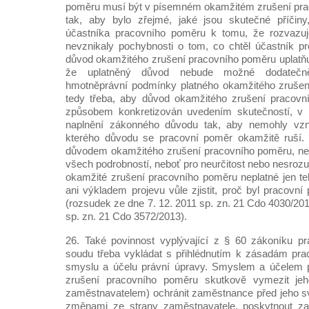
poměru musí být v písemném okamžitém zrušení pr
tak, aby bylo zřejmé, jaké jsou skutečné příčin
účastníka pracovního poměru k tomu, že rozvazuj
nevznikaly pochybnosti o tom, co chtěl účastník pro
důvod okamžitého zrušení pracovního poměru uplatňuj
že uplatněný důvod nebude možné dodatečn
hmotněprávní podmínky platného okamžitého zrušen
tedy třeba, aby důvod okamžitého zrušení pracovn
způsobem konkretizován uvedením skutečností, v n
naplnění zákonného důvodu tak, aby nemohly vzni
kterého důvodu se pracovní poměr okamžitě ruší. S
důvodem okamžitého zrušení pracovního poměru, nen
všech podrobností, neboť pro neurčitost nebo nesrozum
okamžité zrušení pracovního poměru neplatné jen te
ani výkladem projevu vůle zjistit, proč byl pracovn
(rozsudek ze dne 7. 12. 2011 sp. zn. 21 Cdo 4030/201
sp. zn. 21 Cdo 3572/2013).
26. Také povinnost vyplývající z § 60 zákoníku pr
soudu třeba vykládat s přihlédnutím k zásadám pra
smyslu a účelu právní úpravy. Smyslem a účelem 
zrušení pracovního poměru skutkově vymezit jeho
zaměstnavatelem) ochránit zaměstnance před jeho s
změnami ze strany zaměstnavatele, poskytnout z