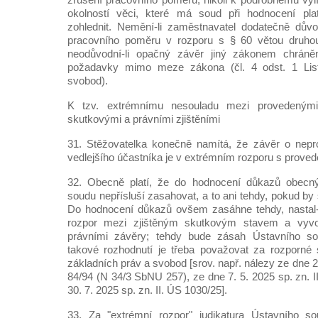
okolností věci, které má soud při hodnocení plat
zohlednit. Nemění-li zaměstnavatel dodatečně dův
pracovního poměru v rozporu s § 60 větou druho
neodůvodní-li opačný závěr jiný zákonem chráně
požadavky mimo meze zákona (čl. 4 odst. 1 List
svobod).
K tzv. extrémnímu nesouladu mezi provedeným
skutkovými a právními zjištěními
31. Stěžovatelka konečně namítá, že závěr o nepro
vedlejšího účastníka je v extrémním rozporu s prov
32. Obecně platí, že do hodnocení důkazů obe
soudu nepřísluší zasahovat, a to ani tehdy, pokud by
Do hodnocení důkazů ovšem zasáhne tehdy, nastal-l
rozpor mezi zjištěným skutkovým stavem a vyv
právními závěry; tehdy bude zásah Ústavního s
takové rozhodnutí je třeba považovat za rozporné s
základních práv a svobod [srov. např. nálezy ze dne 20
84/94 (N 34/3 SbNU 257), ze dne 7. 5. 2025 sp. zn. I
30. 7. 2025 sp. zn. II. ÚS 1030/25].
33. Za "extrémní rozpor" judikatura Ústavního s