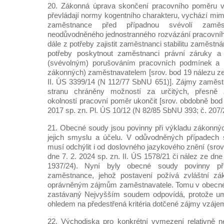
20. Zákonná úprava skončení pracovního poměru v
převládají normy kogentního charakteru, vychází mimo
zaměstnance před případnou svévolí zaměs
neodůvodněného jednostranného rozvázání pracovníh
dále z potřeby zajistit zaměstnanci stabilitu zaměstn
potřeby poskytnout zaměstnanci právní záruky a 
(svévolným) porušováním pracovních podmínek a p
zákonných) zaměstnavatelem [srov. bod 19 nálezu ze 
II. ÚS 3399/14 (N 112/77 SbNU 651)]. Zájmy zaměst
stranu chráněny možností za určitých, přesn
okolností pracovní poměr ukončit [srov. obdobně bod
2017 sp. zn. Pl. ÚS 10/12 (N 82/85 SbNU 393; č. 207/
21. Obecné soudy jsou povinny při výkladu zákonných
jejich smyslu a účelu. V odůvodněných případech
musí odchýlit i od doslovného jazykového znění (srov
dne 7. 2. 2024 sp. zn. II. ÚS 1578/21 či nález ze dne
1937/24). Nyní byly obecné soudy povinny při
zaměstnance, jehož postavení požívá zvláštní zá
oprávněným zájmům zaměstnavatele. Tomu v obecné r
zastávaný Nejvyšším soudem odpovídá, protože um
ohledem na předestřená kritéria dotčené zájmy vzáj
22. Východiska pro konkrétní vymezení relativně n