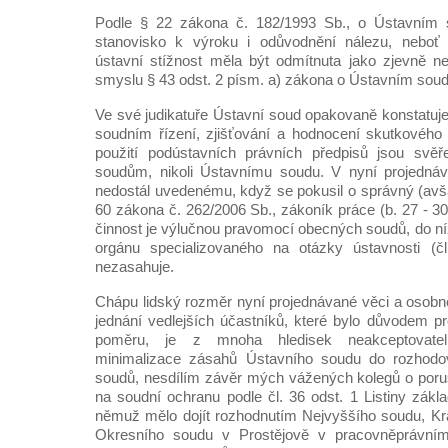
Podle § 22 zákona č. 182/1993 Sb., o Ústavním so
stanovisko k výroku i odůvodnění nálezu, neboť
ústavní stížnost měla být odmítnuta jako zjevně n
smyslu § 43 odst. 2 písm. a) zákona o Ústavním soud
Ve své judikatuře Ústavní soud opakovaně konstatuje
soudním řízení, zjišťování a hodnocení skutkového 
použití podústavních právních předpisů jsou svě
soudům, nikoli Ústavnímu soudu. V nyní projedná
nedostál uvedenému, když se pokusil o správný (avš
60 zákona č. 262/2006 Sb., zákoník práce (b. 27 - 30
činnost je výlučnou pravomocí obecných soudů, do ní
orgánu specializovaného na otázky ústavnosti (č
nezasahuje.
Chápu lidský rozměr nyní projednávané věci a osob
jednání vedlejších účastníků, které bylo důvodem p
poměru, je z mnoha hledisek neakceptovate
minimalizace zásahů Ústavního soudu do rozhodov
soudů, nesdílím závěr mých vážených kolegů o poru
na soudní ochranu podle čl. 36 odst. 1 Listiny zákl
němuž mělo dojít rozhodnutím Nejvyššího soudu, Kr
Okresního soudu v Prostějově v pracovněprávním