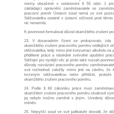
normy obsažené v ustanovení § 55 odst. 1 pís
zákládající oprávnění zaměstnavatele se zaměstn
pracovní poměr Ústavní soud nemá ze své pozic
Stěžovatelka ostatně v ústavní stížnosti proti tě
nic nenamítá.
K povinnosti formulovat důvod okamžitého zrušení p
23. V dosavadním řízení se prokazovalo, zda 
okamžitého zrušení pracovního poměru vedlejších úča
stěžovatelka, tedy mimo jiné konzumaci alkoholu na 
přidělené práce a následné svévolné opuštění prac
Stěžejní pro nynější věc je proto také rozsah povinno
důvody rozvázání pracovního poměru zaměstnavatel
svá rozhodnutí založily mimo jiné na závěru, že
tvrzeným stěžovatelkou nelze přihlížet, protože
okamžitého zrušení pracovního poměru.
24. Podle § 60 zákoníku práce musí zaměstnava
okamžitém zrušení pracovního poměru skutkově vyme
jej nebylo možno zaměnit s jiným. Uvedený důvo
měněn.
25. Nejvyšší soud ve své judikatuře dovodil, že d