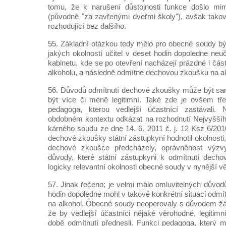
tomu, že k narušení důstojnosti funkce došlo mim
(původně "za zavřenými dveřmi školy"), avšak tako
rozhodující bez dalšího.
55. Základní otázkou tedy mělo pro obecné soudy bý
jakých okolností učitel v deset hodin dopoledne neu
kabinetu, kde se po otevření nacházejí prázdné i čá
alkoholu, a následně odmítne dechovou zkoušku na a
56. Důvodů odmítnutí dechové zkoušky může být s
být více či méně legitimní. Také zde je ovšem tře
pedagoga, kterou vedlejší účastnící zastávali.
obdobném kontextu odkázat na rozhodnutí Nejvyššíh
kárného soudu ze dne 14. 6. 2011 č. j. 12 Ksz 6/201
dechové zkoušky státní zástupkyní hodnotil okolnosti,
dechové zkoušce předcházely, oprávněnost výzvy
důvody, které státní zástupkyni k odmítnutí decho
logicky relevantní okolnosti obecné soudy v nynější vě
57. Jinak řečeno; je velmi málo omluvitelných důvodů
hodin dopoledne mohl v takové konkrétní situaci odm
na alkohol. Obecné soudy neoperovaly s důvodem žá
že by vedlejší účastníci nějaké věrohodné, legitimn
době odmítnutí přednesli. Funkci pedagoga, který 