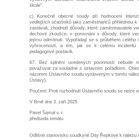
škole".
c) Konečně obecné soudy při hodnocení intenzit
vedlejších účastníků jako zaměstnanců přihlédnou k 
zastávali, zhodnotí důvody, které zaměstnavatele ve
dechové zkoušce, v porovnání s důvody, které vedl
jejímu odmítnutí. Vypořádají se s průběhem celého i
vyhroceností, a tím, jak se k celému incidentu v
pedagogové postavili.
67. Bez splnění uvedených povinností nebude m
považovat za souladné s ústavním pořádkem. Obec
názorem Ústavního soudu vysloveným v tomto nálezu
Ústavy).
Poučení: Proti rozhodnutí Ústavního soudu se nelze o
V Brně dne 3. září 2025
Pavel Šámal v. r.
předseda senátu
Odlišné stanovisko soudkyně Dity Řepkové k nálezu s