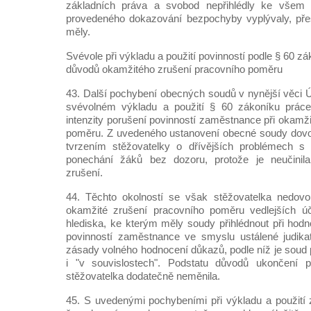
základních práva a svobod nepřihlédly ke všem 
provedeného dokazování bezpochyby vyplývaly, přes
měly.
Svévole při výkladu a použití povinností podle § 60 z
důvodů okamžitého zrušení pracovního poměru
43. Další pochybení obecných soudů v nynější věci Ú
svévolném výkladu a použití § 60 zákoníku práce
intenzity porušení povinností zaměstnance při okamž
poměru. Z uvedeného ustanovení obecné soudy dovodil
tvrzením stěžovatelky o dřívějších problémech s 
ponechání žáků bez dozoru, protože je neučini
zrušení.
44. Těchto okolností se však stěžovatelka nedovo
okamžité zrušení pracovního poměru vedlejších úča
hlediska, ke kterým měly soudy přihlédnout při hodn
povinností zaměstnance ve smyslu ustálené judika
zásady volného hodnocení důkazů, podle níž je soud 
i "v souvislostech". Podstatu důvodů ukončení 
stěžovatelka dodatečně neměnila.
45. S uvedenými pochybeními při výkladu a použití 