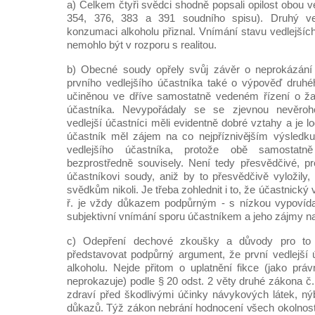
a) Celkem čtyři svědci shodně popsali opilost obou ve
354, 376, 383 a 391 soudního spisu). Druhý ve
konzumaci alkoholu přiznal. Vnímání stavu vedlejšíc
nemohlo být v rozporu s realitou.
b) Obecné soudy opřely svůj závěr o neprokázání
prvního vedlejšího účastníka také o výpověď druhé
učiněnou ve dříve samostatně vedeném řízení o žal
účastníka. Nevypořádaly se se zjevnou nevěrohod
vedlejší účastníci měli evidentně dobré vztahy a je l
účastník měl zájem na co nejpříznivějším výsledku
vedlejšího účastníka, protože obě samostat
bezprostředně souvisely. Není tedy přesvědčivé, p
účastníkovi soudy, aniž by to přesvědčivě vyložily,
svědkům nikoli. Je třeba zohlednit i to, že účastnický 
ř. je vždy důkazem podpůrným - s nízkou vypovída
subjektivní vnímání sporu účastníkem a jeho zájmy na
c) Odepření dechové zkoušky a důvody pro t
představovat podpůrný argument, že první vedlejší 
alkoholu. Nejde přitom o uplatnění fikce (jako práv
neprokazuje) podle § 20 odst. 2 věty druhé zákona č
zdraví před škodlivými účinky návykových látek, n
důkazů. Týž zákon nebrání hodnocení všech okolností