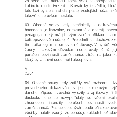
za sebe našli náhradu. Tomu však nekoresponduje
kabinetu (podle tvrzení stěžovatelky i svědků, kter
této fázi by se snad dal postoj vedlejších účastník
takového se ovšem nestalo.
63. Obecné soudy tedy nepřihlédly k celkovému 
hodnocení je libovolné, nerozumné a opomíjí obec
pedagoga, který má jít svým žákům příkladem a 
čelit opravdově a důstojně. Pro odmítnutí dechové z
tím spíše legitimní, omluvitelné důvody. V nynější 
žádným takovým důvodem neoperovaly, čímž jejic
porušení povinností zaměstnance ztrácí na jakémk
který by Ústavní soud mohl akceptovat.
VI.
Závěr
64. Obecné soudy tedy zatížily svá rozhodnutí t
provedeného dokazování s jejich skutkovými zjiš
daného případu svévolně vyložily a aplikovaly § 
důsledku toho se nevypořádaly se všemi okoln
zhodnocení intenzity porušení povinností vedl
zaměstnanců. Postup obecných soudů při skutkové
věci byl natolik vadný, že porušuje základní požadavk