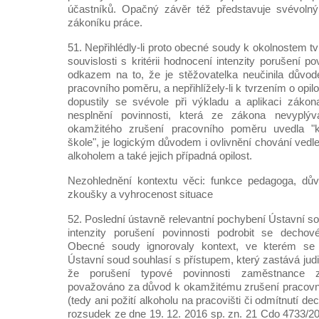
účastníků. Opačný závěr též představuje svévolný
zákoníku práce.
51. Nepřihlédly-li proto obecné soudy k okolnostem 
souvislosti s kritérii hodnocení intenzity porušení 
odkazem na to, že je stěžovatelka neučinila důvo
pracovního poměru, a nepřihlížely-li k tvrzením o opilo
dopustily se svévole při výkladu a aplikaci zákona.
nesplnění povinnosti, která ze zákona nevyplývá
okamžitého zrušení pracovního poměru uvedla "
škole", je logickým důvodem i ovlivnění chování vedl
alkoholem a také jejich případná opilost.
Nezohlednění kontextu věci: funkce pedagoga, dů
zkoušky a vyhrocenost situace
52. Poslední ústavně relevantní pochybení Ústavní s
intenzity porušení povinnosti podrobit se decho
Obecné soudy ignorovaly kontext, ve kterém se c
Ústavní soud souhlasí s přístupem, který zastává ju
že porušení typové povinnosti zaměstnance 
považováno za důvod k okamžitému zrušení pracovn
(tedy ani požití alkoholu na pracovišti či odmítnutí d
rozsudek ze dne 19. 12. 2016 sp. zn. 21 Cdo 4733/