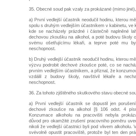
35. Obecné soud pak vzaly za prokázané (mimo jiné),
a) První vedlejší účastník neodučil hodinu, kterou m
spolu s druhým vedlejším účastníkem v kabinetu, ve kt
kde se nacházely prázdné i částečně naplněné lah
dechovou zkoušku na alkohol, a poté budovu školy op
svému ošetřujícímu lékaři, a teprve poté mu by
neschopnost.
b) Druhý vedlejší účastník neodučil hodinu, kterou mě
výzvu podrobit dechové zkoušce poté, co se nachá
prvním vedlejším účastníkem, a přiznal, že konzumov
vzdálil z budovy školy, navštívil lékaře a necha
neschopnost.
36. Za tohoto zjištěného skutkového stavu obecné sou
a) První vedlejší účastník se dopustil jen porušení
dechové zkoušce na alkohol [§ 106 odst. 4 písm
Konzumace alkoholu na pracovišti nebyla prokázá
důvod pro okamžité zrušení pracovního poměru uved
nikoli že vedlejší účastnici byli pod vlivem alkoholu.
svévolně opustit pracoviště, protože byl ten den p