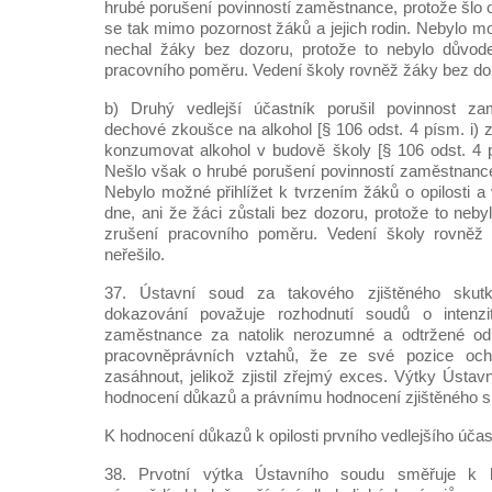
hrubé porušení povinností zaměstnance, protože šlo o
se tak mimo pozornost žáků a jejich rodin. Nebylo mo
nechal žáky bez dozoru, protože to nebylo důvod
pracovního poměru. Vedení školy rovněž žáky bez doz
b) Druhý vedlejší účastník porušil povinnost za
dechové zkoušce na alkohol [§ 106 odst. 4 písm. i) 
konzumovat alkohol v budově školy [§ 106 odst. 4 
Nešlo však o hrubé porušení povinností zaměstnance,
Nebylo možné přihlížet k tvrzením žáků o opilosti a
dne, ani že žáci zůstali bez dozoru, protože to ne
zrušení pracovního poměru. Vedení školy rovněž
neřešilo.
37. Ústavní soud za takového zjištěného skut
dokazování považuje rozhodnutí soudů o intenzit
zaměstnance za natolik nerozumné a odtržené od 
pracovněprávních vztahů, že ze své pozice och
zasáhnout, jelikož zjistil zřejmý exces. Výtky Ústav
hodnocení důkazů a právnímu hodnocení zjištěného s
K hodnocení důkazů k opilosti prvního vedlejšího účas
38. Prvotní výtka Ústavního soudu směřuje k 