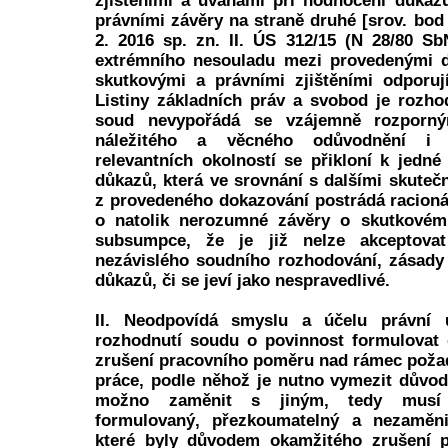
zjištěními a úvahami při hodnocení důkaz
právními závěry na straně druhé [srov. bod
2. 2016 sp. zn. II. ÚS 312/15 (N 28/80 S
extrémního nesouladu mezi provedenými 
skutkovými a právními zjištěními odporuj
Listiny základních práv a svobod je rozho
soud nevypořádá se vzájemně rozporn
náležitého a věcného odůvodnění i 
relevantních okolností se přikloní k jedné
důkazů, která ve srovnání s dalšími skuteč
z provedeného dokazování postrádá racionál
o natolik nerozumné závěry o skutkovém
subsumpce, že je již nelze akceptova
nezávislého soudního rozhodování, zásady
důkazů, či se jeví jako nespravedlivé.
II. Neodpovídá smyslu a účelu právní ú
rozhodnutí soudu o povinnost formulovat
zrušení pracovního poměru nad rámec poža
práce, podle něhož je nutno vymezit důvod 
možno zaměnit s jiným, tedy musí 
formulovaný, přezkoumatelný a nezaměnit
které byly důvodem okamžitého zrušení 