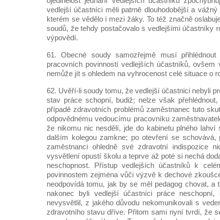
ojedinělost jednání vedlejších účastníků zpochybňuj
vedlejší účastníci měli patrně dlouhodobější a vážn
kterém se vědělo i mezi žáky. To též značně oslabu
soudů, že tehdy postačovalo s vedlejšími účastníky 
výpovědí.
61. Obecné soudy samozřejmě musí přihlédnout
pracovních povinností vedlejších účastníků, ovšem 
nemůže jít s ohledem na vyhrocenost celé situace o ro
62. Uvěří-li soudy tomu, že vedlejší účastnici nebyli pr
stav práce schopní, budiž; nelze však přehlédnout,
případě zdravotních problémů zaměstnanec tuto sku
odpovědnému vedoucímu pracovníku zaměstnavatele a 
že nikomu nic nesdělí, jde do kabinetu plného lahví
dalším kolegou zamkne; po otevření se schovává,
zaměstnanci ohledně své zdravotní indispozice ni
vysvětlení opustí školu a teprve až poté si nechá dod
neschopnost. Přístup vedlejších účastníků k celém
povinnostem zejména vůči výzvě k dechové zkoušc
neodpovídá tomu, jak by se měl pedagog chovat, a t
nakonec byli vedlejší účastníci práce neschopní, 
nevysvětlil, z jakého důvodu nekomunikovali s veden
zdravotního stavu dříve. Přitom sami nyní tvrdí, že s