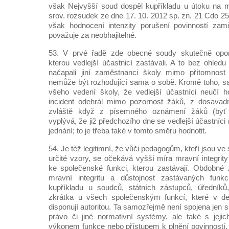
však Nejvyšší soud dospěl kupříkladu u útoku na m
srov. rozsudek ze dne 17. 10. 2012 sp. zn. 21 Cdo 25
však hodnocení intenzity porušení povinností za
považuje za neobhajitelné.
53. V prvé řadě zde obecné soudy skutečně opom
kterou vedlejší účastnicí zastávali. A to bez ohledu
načapali jiní zaměstnanci školy mimo přítomnost
nemůže být rozhodující sama o sobě. Kromě toho, sam
všeho vedení školy, že vedlejší účastníci neučí h
incident odehrál mimo pozornost žáků, z dosavadní
zvláště když z písemného oznámení žáků (byť 
vyplývá, že již předchozího dne se vedlejší účastníci
jednání; to je třeba také v tomto směru hodnotit.
54. Je též legitimní, že vůči pedagogům, kteří jsou ve
určité vzory, se očekává vyšší míra mravní integrit
ke společenské funkci, kterou zastávají. Obdobn
mravní integritu a důstojnost zastávaných funkc
kupříkladu u soudců, státních zástupců, úředníků,
zkrátka u všech společenským funkcí, které v de
disponují autoritou. Ta samozřejmě není spojena jen s
právo či jiné normativní systémy, ale také s jeji
výkonem funkce nebo přístupem k plnění povinností. Z