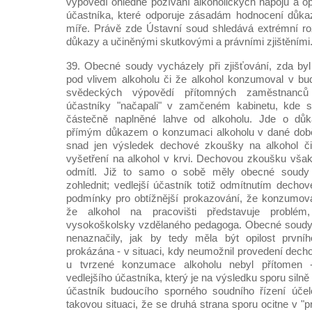
výpovědí ohledně požívání alkoholických nápojů a opi
účastníka, které odporuje zásadám hodnocení důk
míře. Právě zde Ústavní soud shledává extrémní r
důkazy a učiněnými skutkovými a právními zjištěními
39. Obecné soudy vycházely při zjišťování, zda byl 
pod vlivem alkoholu či že alkohol konzumoval v bu
svědeckých výpovědí přítomných zaměstnanců š
účastníky "načapali" v zamčeném kabinetu, kde s
částečně naplněné lahve od alkoholu. Jde o dů
přímým důkazem o konzumaci alkoholu v dané době
snad jen výsledek dechové zkoušky na alkohol či
vyšetření na alkohol v krvi. Dechovou zkoušku však 
odmítl. Již to samo o sobě měly obecné soudy
zohlednit; vedlejší účastník totiž odmítnutím decho
podmínky pro obtížnější prokazování, že konzumova
že alkohol na pracovišti představuje problém
vysokoškolsky vzdělaného pedagoga. Obecné soudy
nenaznačily, jak by tedy měla být opilost prvníh
prokázána - v situaci, kdy neumožnil provedení dech
u tvrzené konzumace alkoholu nebyl přítomen 
vedlejšího účastníka, který je na výsledku sporu silně 
účastník budoucího sporného soudního řízení úč
takovou situaci, že se druhá strana sporu ocitne v "p