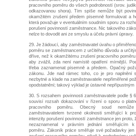
pracovního poměru do všech podrobností (srov. judi
odkazovanou shora). Tím spíše nemůže být povinn
okamžitém zrušení předem písemně formulovat a hod
která považuje v eventuálním soudním sporu za rozho
porušení povinností zaměstnance. Nic takového záko
nelze to dovodit ani ze smyslu a účelu právní úpravy.
29. Je žádoucí, aby zaměstnavatel úvahu o přiměřeno
poměru se zaměstnancem z určitého důvodu a určitý
dříve, než k okamžitému zrušení pracovního poměru 
aby zvážil, zda není namístě opatření mírnější. P
třeba zaznamenat písemně a předem. Opačný poža
zákonu. Jde nad rámec toho, co je pro naplnění 
nezbytné a klade na zaměstnavatele nepřiměřené p
opodstatnění; takový výklad je ústavně nepřípustným
30. S rozsahem povinnosti zaměstnavatele podle § 
souvisí rozsah dokazování v řízení o sporu o plat
pracovního poměru. Obecný soud nemůže o
zaměstnavatelem tvrzené okolnosti směřující k pr
intenzity porušení povinností zaměstnance jen proto,
nezaznamenal v právním jednání směřujícím k 
poměru. Zákoník práce směřuje své požadavky jen
zrušení pracovního poměru, nikoli k podrobnému vy