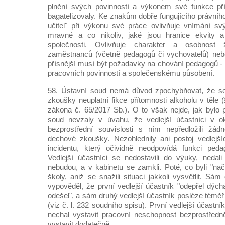
plnění svých povinností a výkonem své funkce př
bagatelizovaly. Ke znakům dobře fungujícího právního 
učitel" při výkonu své práce ovlivňuje vnímání s
mravné a co nikoliv, jaké jsou hranice ekvity 
společnosti. Ovlivňuje charakter a osobnost
zaměstnanců (včetně pedagogů či vychovatelů) neb
přísnější musí být požadavky na chování pedagogů - v
pracovních povinností a společenskému působení.
58. Ústavní soud nemá důvod zpochybňovat, že se
zkoušky neuplatní fikce přítomnosti alkoholu v těle 
zákona č. 65/2017 Sb.). O to však nejde, jak bylo
soud nevzaly v úvahu, že vedlejší účastníci v o
bezprostřední souvislosti s ním nepředložili žádn
dechové zkoušky. Nezohlednily ani postoj vedlejš
incidentu, který očividně neodpovídá funkci pedag
Vedlejší účastníci se nedostavili do výuky, nedal
nebudou, a v kabinetu se zamkli. Poté, co byli "nač
školy, aniž se snažili situaci jakkoli vysvětlit. Sám
vypověděl, že první vedlejší účastník "odepřel dých
odešel", a sám druhý vedlejší účastník posléze téměř
(viz č. l. 232 soudního spisu). První vedlejší účastník,
nechal vystavit pracovní neschopnost bezprostředně 
vystavit dodatečně.