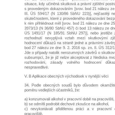
situace, kdy učiněná skutková a právní zjištění postr
s provedeným dokazováním [srov. bod 21 nálezu ze 
III. ÚS 594/17 (N 130/86 SbNU 223)], nejčastěji ne
skutečnostem, které z provedeného dokazování bezp
k nim přihlédnout měl [srov. bod 21 nálezu ze dne 25
3973/13 (N 36/80 SbNU 457) či bod 13 nálezu ze dne 
ÚS 1491/17 (N 185/91 SbNU 297)], nebo jestliže 
rozhodnutí nevyplývá vztah mezi skutkovými zji
hodnocení důkazů na straně jedné a právními závěry
bod 27 nálezu ze dne 9. 2. 2016 sp. zn. II. ÚS 312/
Jde o případy natolik nerozumných závěrů o skutko
subsumpcí, že je již nelze akceptovat z hlediska me
rozhodování, zásady volného hodnocení důka
nespravedlivé.
V. B Aplikace obecných východisek v nynější věci
34. Podle obecných soudů bylo důvodem okamžité
poměru vedlejších účastníků, že:
a) konzumovali alkohol v pracovní době na pracovišti,
b) se odmítli podrobit dechové zkoušce na alkohol,
c) nevykonávali přidělenou práci a v pracovní d
pracoviště.