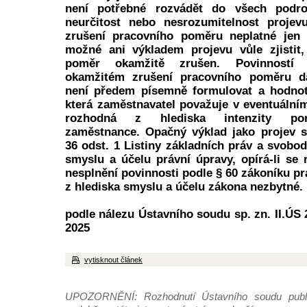
není potřebné rozvádět do všech podro
neurčitost nebo nesrozumitelnost projev
zrušení pracovního poměru neplatné jen t
možné ani výkladem projevu vůle zjistit,
poměr okamžitě zrušen. Povinností 
okamžitém zrušení pracovního poměru d
není předem písemně formulovat a hodnoti
která zaměstnavatel považuje v eventuáln
rozhodná z hlediska intenzity por
zaměstnance. Opačný výklad jako projev s
36 odst. 1 Listiny základních práv a svobo
smyslu a účelu právní úpravy, opírá-li se
nesplnění povinnosti podle § 60 zákoníku pr
z hlediska smyslu a účelu zákona nezbytné.
podle nálezu Ústavního soudu sp. zn. II.ÚS 2
2025
vytisknout článek
UPOZORNĚNÍ: Rozhodnutí Ústavního soudu publi