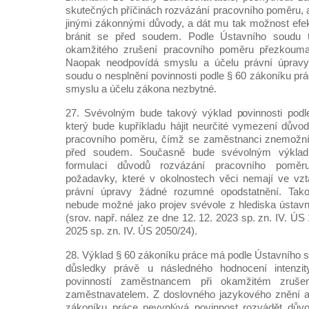
skutečných příčinách rozvázání pracovního poměru,
jinými zákonnými důvody, a dát mu tak možnost efekt
bránit se před soudem. Podle Ústavního soudu
okamžitého zrušení pracovního poměru přezkoumat
Naopak neodpovídá smyslu a účelu právní úpravy, 
soudu o nesplnění povinnosti podle § 60 zákoníku prá
smyslu a účelu zákona nezbytné.
27. Svévolným bude takový výklad povinnosti podl
který bude kupříkladu hájit neurčité vymezení důvo
pracovního poměru, čímž se zaměstnanci znemožní č
před soudem. Současně bude svévolným výklad,
formulaci důvodů rozvázání pracovního poměru
požadavky, které v okolnostech věci nemají ve vz
právní úpravy žádné rozumné opodstatnění. Tako
nebude možné jako projev svévole z hlediska ústav
(srov. např. nález ze dne 12. 12. 2023 sp. zn. IV. ÚS
2025 sp. zn. IV. ÚS 2050/24).
28. Výklad § 60 zákoníku práce má podle Ústavního s
důsledky právě u následného hodnocení intenzit
povinností zaměstnancem při okamžitém zruše
zaměstnavatelem. Z doslovného jazykového znění a
zákoníku práce nevyplývá povinnost rozvádět dův