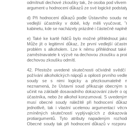
odmítnutí dechové zkoušky tak, že osoba pod vlivem
argument u hodnocení důkazů ze své logické podstaty
d) Při hodnocení důkazů podle Ústavního soudu nel
vedlejší účastníky v době, kdy měli vyučovat, 
kabinetu, kde se nacházely prázdné i částečně naplně
e) Také ke kartě řidičů bylo možné přihlédnout ja
Může jít o legitimní důkaz, že první vedlejší úča
problém s alkoholem. Lze k němu přihlédnout také
zaměstnavatele k výzvě na dechovou zkoušku a proč 
dechovou zkoušku odmítl.
42. Přestože uvedené skutečnosti očividně svědč
požívání alkoholických nápojů a opilosti prvního vedl
soudy se s nimi logicky a přezkoumatelně n
neznamená, že Ústavní soud přikazuje obecným 
učinit na základě dosavadního dokazování závěr o opi
účastníka, nebo že alkohol konzumoval. S uvedeným
musí obecné soudy náležitě při hodnocení důkaz
jednotlivě, tak i vlastní ucelenou argumentací věcn
zmíněných skutečností vyplývajících z dokazován
protiargumentů. Tyto atributy napadeným rozho
Obecné soudy tak při hodnocení důkazů v rozporu s