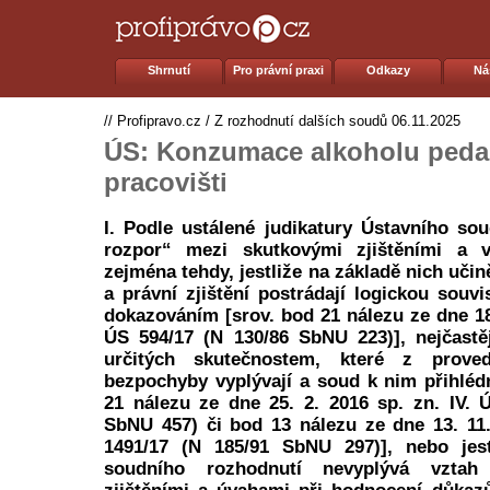
Shrnutí
Pro právní praxi
Odkazy
Ná
//
Profipravo.cz
/
Z rozhodnutí dalších soudů
06.11.2025
ÚS: Konzumace alkoholu ped
pracovišti
I. Podle ustálené judikatury Ústavního so
rozpor“ mezi skutkovými zjištěními a 
zejména tehdy, jestliže na základě nich uči
a právní zjištění postrádají logickou souv
dokazováním [srov. bod 21 nálezu ze dne 18. 
ÚS 594/17 (N 130/86 SbNU 223)], nejčastě
určitých skutečnostem, které z prove
bezpochyby vyplývají a soud k nim přihléd
21 nálezu ze dne 25. 2. 2016 sp. zn. IV. 
SbNU 457) či bod 13 nálezu ze dne 13. 11.
1491/17 (N 185/91 SbNU 297)], nebo jes
soudního rozhodnutí nevyplývá vztah