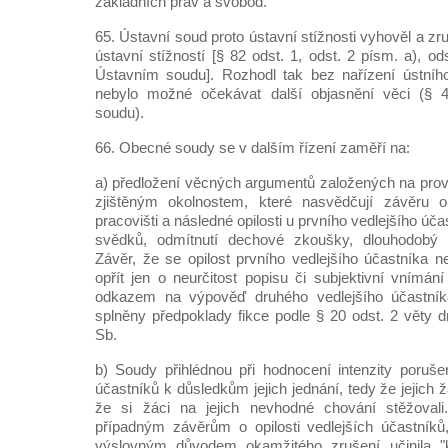
základních práv a svobod.
65. Ústavní soud proto ústavní stížnosti vyhověl a zr
ústavní stížností [§ 82 odst. 1, odst. 2 písm. a), o
Ústavním soudu]. Rozhodl tak bez nařízení ústního
nebylo možné očekávat další objasnění věci (§
soudu).
66. Obecné soudy se v dalším řízení zaměří na:
a) předložení věcných argumentů založených na pro
zjištěným okolnostem, které nasvědčují závěru o
pracovišti a následné opilosti u prvního vedlejšího ú
svědků, odmítnutí dechové zkoušky, dlouhodobý 
Závěr, že se opilost prvního vedlejšího účastníka 
opřít jen o neurčitost popisu či subjektivní vnímání
odkazem na výpověď druhého vedlejšího účastníka
splněny předpoklady fikce podle § 20 odst. 2 věty 
Sb.
b) Soudy přihlédnou při hodnocení intenzity porušen
účastníků k důsledkům jejich jednání, tedy že jejich 
že si žáci na jejich nevhodné chování stěžovali
případným závěrům o opilosti vedlejších účastníků
výslovným důvodem okamžitého zrušení učinila "