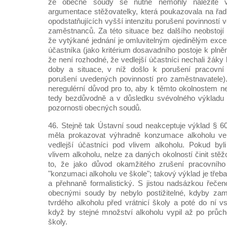
že obecné soudy se nutně nemohly náležitě v
argumentace stěžovatelky, která poukazovala na řadu
opodstatňujících vyšší intenzitu porušení povinností 
zaměstnanců. Za této situace bez dalšího neobstoj
že vytýkané jednání je omluvitelným ojedinělým exc
účastníka (jako kritérium dosavadního postoje k plněn
že není rozhodné, že vedlejší účastníci nechali žáky 
doby a situace, v níž došlo k porušení pracovní 
porušení uvedených povinností pro zaměstnavatele)
neregulérní důvod pro to, aby k těmto okolnostem nep
tedy bezdůvodně a v důsledku svévolného výkladu 
pozornosti obecných soudů.
46. Stejně tak Ústavní soud neakceptuje výklad § 6
měla prokazovat výhradně konzumace alkoholu ve š
vedlejší účastníci pod vlivem alkoholu. Pokud byli
vlivem alkoholu, nelze za daných okolností činit st
to, že jako důvod okamžitého zrušení pracovníh
"konzumaci alkoholu ve škole"; takový výklad je tře
a přehnaně formalistický. S jistou nadsázkou řeče
obecnými soudy by nebylo postižitelné, kdyby zamě
tvrdého alkoholu před vrátnicí školy a poté do ní vs
když by stejné množství alkoholu vypil až po průch
školy.