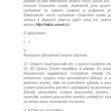
podobě na této internetové stránce slouží pouze pro
činnosti Ústavního soudu. Autentické jsou pouze 
rozhodnutí se státním znakem a podpisem pří
Elektronické verze rozhodnutí Ústavního soudu js
stránce k dispozici zdarma, jejich zdroj (vč. práv
adrese
http://nalus.usoud.cz
.
Z odůvodnění:
(…)
V.
Posouzení důvodnosti ústavní stížnosti
17. Ústavní soud posoudil věc z pozice soudního or
(čl. 83 Ústavy České republiky) a shledal, že ústav
Neústavnost napadených rozhodnutí shledal Ú
extrémním rozporu mezi provedenými důkazy a u
právními závěry, dále ve svévolném výkladu a použi
zrušení pracovního poměru i požadavků na povinnos
důvody okamžitého zrušení pracovního poměru.
okamžité zrušení pracovního poměru vedlejších účas
za tohoto stavu neústavním excesem.
V. A Obecná východiska