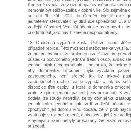
Konečně uvedla, že v řízení opakovaně poukazovala n
nemohla být stěžovatelka v dobré víře. Šlo zejména o 
setkání 30. září 2021 na Černém Mostě mezi jed
jednatelem stěžovatelčiny dlužnice společnosti C, a M
vedlejší účastnici. Vedlejší účastnice proto navrhla ú
či odmítnout jako návrh zjevně neopodstatněný.
18. Obdržená vyjádření zaslal Ústavní soud stěž
případné replice. Této možnosti stěžovatelka využila.
že nezpochybňuje, že smlouva o zajišťovacím převod
důsledku podvodného jednání třetích osob, avšak s
jednání nijak nenapomáhala. Upozornila, že pokud N
aby domněnka zmocnění byla vyvolána pasivn
zastoupeného, není zřejmé, jak by takové pas
zastoupeného mohlo reálně vypadat a jak by se 
dispozice třetí osoby, u které je domněnka zmocně
proto, že jde o jednání pasivní (tedy nekonání). K vyj
dodala, že soudy netvrdily, že by domněnku zastou
jen aktivním jednáním, jak tvrdí vedlejší účastnic
zpochybnit její dobrou víru, dodala, že v probíhají
vystupuje v roli poškozené, a okolnosti, jichž se vedle
v nynějším řízení nebyly prokázány. Setrvala na záv
stížnosti.