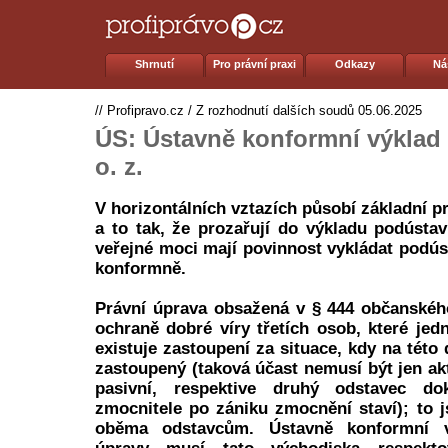
Shrnutí
Pro právní praxi
Odkazy
Ná
//
Profipravo.cz
/
Z rozhodnutí dalších soudů
05.06.2025
ÚS: Ústavně konformní výklad 
o. z.
V horizontálních vztazích působí základní 
a to tak, že prozařují do výkladu podústa
veřejné moci mají povinnost vykládat podús
konformně.
Právní úprava obsažená v § 444 občanskéh
ochraně dobré víry třetích osob, které jed
existuje zastoupení za situace, kdy na tét
zastoupený (taková účast nemusí být jen akt
pasivní, respektive druhý odstavec do
zmocnitele po zániku zmocnění staví); to 
oběma odstavcům. Ústavně konformní v