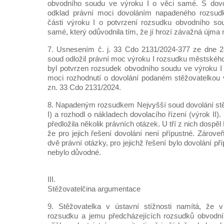
obvodního soudu ve výroku I o věci samé. S dovo
odklad právní moci dovoláním napadeného rozsu
části výroku I o potvrzení rozsudku obvodního so
samé, který odůvodnila tím, že jí hrozí závažná újma n
7. Usnesením č. j. 33 Cdo 2131/2024-377 ze dne 2
soud odložil právní moc výroku I rozsudku městského
byl potvrzen rozsudek obvodního soudu ve výroku I
moci rozhodnutí o dovolání podaném stěžovatelkou 
zn. 33 Cdo 2131/2024.
8. Napadeným rozsudkem Nejvyšší soud dovolání stě
I) a rozhodl o nákladech dovolacího řízení (výrok II)
předložila několik právních otázek. U tří z nich dospě
že pro jejich řešení dovolání není přípustné. Zároveň
dvě právní otázky, pro jejichž řešení bylo dovolání p
nebylo důvodné.
III.
Stěžovatelčina argumentace
9. Stěžovatelka v ústavní stížnosti namítá, že 
rozsudku a jemu předcházejících rozsudků obvodn