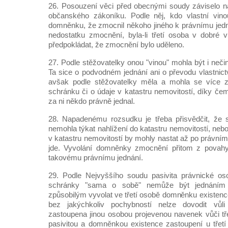
26. Posouzení věci před obecnými soudy záviselo n
občanského zákoníku. Podle něj, kdo vlastní vino
domněnku, že zmocnil někoho jiného k právnímu jed
nedostatku zmocnění, byla-li třetí osoba v dobré 
předpokládat, že zmocnění bylo uděleno.
27. Podle stěžovatelky onou "vinou" mohla být i nečin
Ta sice o podvodném jednání ani o převodu vlastnict
avšak podle stěžovatelky měla a mohla se více z
schránku či o údaje v katastru nemovitostí, díky čem
za ni někdo právně jednal.
28. Napadenému rozsudku je třeba přisvědčit, že s
nemohla týkat nahlížení do katastru nemovitostí, neb
v katastru nemovitostí by mohly nastat až po právním 
jde. Vyvolání domněnky zmocnění přitom z povahy
takovému právnímu jednání.
29. Podle Nejvyššího soudu pasivita právnické oso
schránky "sama o sobě" nemůže být jednáním 
způsobilým vyvolat ve třetí osobě domněnku existenc
bez jakýchkoliv pochybností nelze dovodit vůl
zastoupena jinou osobou projevenou navenek vůči tř
pasivitou a domněnkou existence zastoupení u třetí