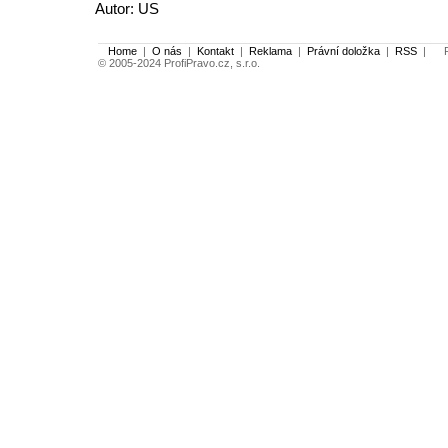
Autor: US
Home
|
O nás
|
Kontakt
|
Reklama
|
Právní doložka
|
RSS
|
Po
© 2005-2024 ProfiPravo.cz, s.r.o.