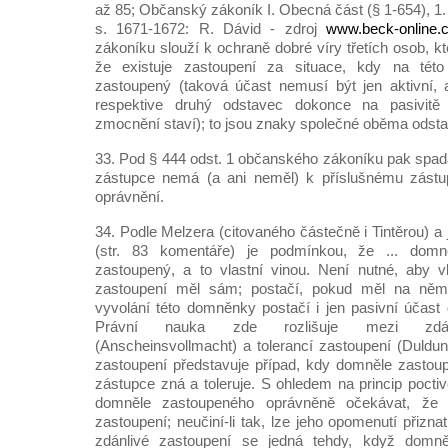
až 85; Občanský zákoník I. Obecná část (§ 1-654), 1.
s. 1671-1672: R. Dávid - zdroj
www.beck-online.
zákoníku slouží k ochraně dobré víry třetích osob, k
že existuje zastoupení za situace, kdy na té
zastoupený (taková účast nemusí být jen aktivní, 
respektive druhý odstavec dokonce na pasivitě
zmocnění staví); to jsou znaky společné oběma odst
33. Pod § 444 odst. 1 občanského zákoníku pak spada
zástupce nemá (a ani neměl) k příslušnému zástu
oprávnění.
34. Podle Melzera (citovaného částečně i Tintěrou) 
(str. 83 komentáře) je podmínkou, že ... dom
zastoupený, a to vlastní vinou. Není nutné, aby 
zastoupení měl sám; postačí, pokud měl na něm p
vyvolání této domněnky postačí i jen pasivní účas
Právní nauka zde rozlišuje mezi zdán
(Anscheinsvollmacht) a tolerancí zastoupení (Duldun
zastoupení představuje případ, kdy domněle zastou
zástupce zná a toleruje. S ohledem na princip poctivo
domněle zastoupeného oprávněně očekávat, že 
zastoupení; neučiní-li tak, lze jeho opomenutí přizn
zdánlivé zastoupení se jedná tehdy, když domně