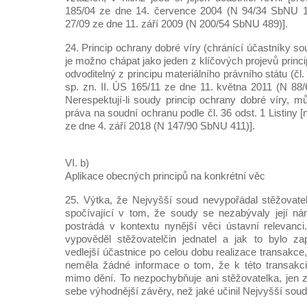
185/04 ze dne 14. července 2004 (N 94/34 SbNU 1
27/09 ze dne 11. září 2009 (N 200/54 SbNU 489)].
24. Princip ochrany dobré víry (chránící účastníky 
je možno chápat jako jeden z klíčových projevů principu
odvoditelný z principu materiálního právního státu (čl.
sp. zn. II. ÚS 165/11 ze dne 11. května 2011 (N 88
Nerespektují-li soudy princip ochrany dobré víry, m
práva na soudní ochranu podle čl. 36 odst. 1 Listiny [
ze dne 4. září 2018 (N 147/90 SbNU 411)].
VI. b)
Aplikace obecných principů na konkrétní věc
25. Výtka, že Nejvyšší soud nevypořádal stěžovatel
spočívající v tom, že soudy se nezabývaly její námi
postrádá v kontextu nynější věci ústavní relevanc
vypověděl stěžovatelčin jednatel a jak to bylo zap
vedlejší účastnice po celou dobu realizace transakce,
neměla žádné informace o tom, že k této transakci
mimo dění. To nezpochybňuje ani stěžovatelka, jen z
sebe výhodnější závěry, než jaké učinil Nejvyšší soud