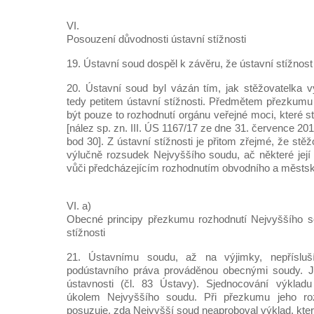
VI.
Posouzení důvodnosti ústavní stížnosti
19. Ústavní soud dospěl k závěru, že ústavní stížnost
20. Ústavní soud byl vázán tím, jak stěžovatelka v
tedy petitem ústavní stížnosti. Předmětem přezkum
být pouze to rozhodnutí orgánu veřejné moci, které st
[nález sp. zn. III. ÚS 1167/17 ze dne 31. července 2
bod 30]. Z ústavní stížnosti je přitom zřejmé, že stě
výlučně rozsudek Nejvyššího soudu, ač některé její 
vůči předcházejícím rozhodnutím obvodního a městs
VI. a)
Obecné principy přezkumu rozhodnutí Nejvyššího so
stížnosti
21. Ústavnímu soudu, až na výjimky, nepřísluší 
podústavního práva prováděnou obecnými soudy. J
ústavnosti (čl. 83 Ústavy). Sjednocování výklad
úkolem Nejvyššího soudu. Při přezkumu jeho ro
posuzuje, zda Nejvyšší soud neaproboval výklad, kter