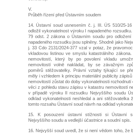
V.
Průběh řízení před Ústavním soudem
14. Ústavní soud usnesením č. j. III. ÚS 510/25-1
odložil vykonatelnost výroku I napadeného rozsudku.
79 odst. 2 zákona o Ústavním soudu pro odložení v
napadeného rozsudku jsou splněny. Shodně jako Nejv
j. 33 Cdo 2131/2024-377 vzal v potaz, že pravomoc
vkladovou listinou ve smyslu katastrálního zákona.
nemovitostí, který by po povolení vkladu umožni
nemovitostí volně nakládat, by se závažným z
poměrů stěžovatelky. Právní vztahy týkající se př
měly i vzhledem k principu materiální publicity zápis
nemovitostí zůstat do doby vykonatelnosti rozhodnutí o
věci z pohledu stavu zápisu v katastru nemovitostí 
v případě výroku II rozsudku Nejvyššího soudu Ú
odklad vykonatelnosti neshledal a ani stěžovatelka 
tomto rozsahu Ústavní soud návrh na odklad vykonatel
15. K posouzení ústavní stížnosti si Ústavní s
Nejvyššího soudu a vedlejší účastnice a soudní spis.
16. Nejvyšší soud uvedl, že si není vědom toho, že b