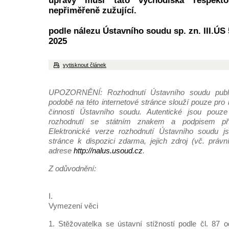
úpravy musí tato východiska respekt
nepřiměřeně zužující.
podle nálezu Ústavního soudu sp. zn. III.ÚS 
2025
vytisknout článek
UPOZORNĚNÍ: Rozhodnutí Ústavního soudu publi
podobě na této internetové stránce slouží pouze pro
činnosti Ústavního soudu. Autentické jsou pouze 
rozhodnutí se státním znakem a podpisem pří
Elektronické verze rozhodnutí Ústavního soudu js
stránce k dispozici zdarma, jejich zdroj (vč. práv
adrese
http://nalus.usoud.cz
.
Z odůvodnění:
I.
Vymezení věci
1. Stěžovatelka se ústavní stížností podle čl. 87 