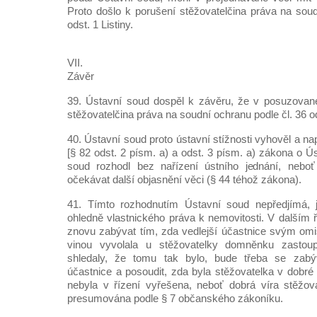
Proto došlo k porušení stěžovatelčina práva na soud
odst. 1 Listiny.
VII.
Závěr
39. Ústavní soud dospěl k závěru, že v posuzované
stěžovatelčina práva na soudní ochranu podle čl. 36 ods
40. Ústavní soud proto ústavní stížnosti vyhověl a na
[§ 82 odst. 2 písm. a) a odst. 3 písm. a) zákona o 
soud rozhodl bez nařízení ústního jednání, nebo
očekávat další objasnění věci (§ 44 téhož zákona).
41. Tímto rozhodnutím Ústavní soud nepředjímá, 
ohledně vlastnického práva k nemovitosti. V dalším 
znovu zabývat tím, zda vedlejší účastnice svým omi
vinou vyvolala u stěžovatelky domněnku zasto
shledaly, že tomu tak bylo, bude třeba se zabýv
účastnice a posoudit, zda byla stěžovatelka v dobré
nebyla v řízení vyřešena, neboť dobrá víra stěžova
presumována podle § 7 občanského zákoníku.