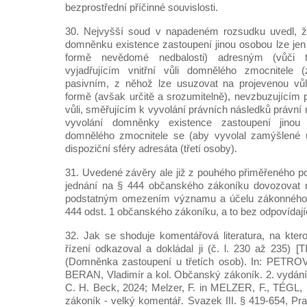
bezprostřední příčinné souvislosti.
30. Nejvyšší soud v napadeném rozsudku uvedl, že
domněnku existence zastoupení jinou osobou lze je
formě nevědomé nedbalosti) adresným (vůči t
vyjadřujícím vnitřní vůli domnělého zmocnitele 
pasivním, z něhož lze usuzovat na projevenou vůli
formě (avšak určitě a srozumitelně), nevzbuzujícím 
vůli, směřujícím k vyvolání právních následků právn
vyvolání domněnky existence zastoupení jinou
domnělého zmocnitele se (aby vyvolal zamýšlené 
dispoziční sféry adresáta (třetí osoby).
31. Uvedené závěry ale již z pouhého přiměřeného po
jednání na § 444 občanského zákoníku dovozovat n
podstatným omezením významu a účelu zákonného p
444 odst. 1 občanského zákoníku, a to bez odpovídaj
32. Jak se shoduje komentářová literatura, na kter
řízení odkazoval a dokládal ji (č. l. 230 až 235)
(Domněnka zastoupení u třetích osob). In: PETROV
BERAN, Vladimír a kol. Občanský zákoník. 2. vydání 
C. H. Beck, 2024; Melzer, F. in MELZER, F., TÉGL, 
zákoník - velký komentář. Svazek III. § 419-654, Pra