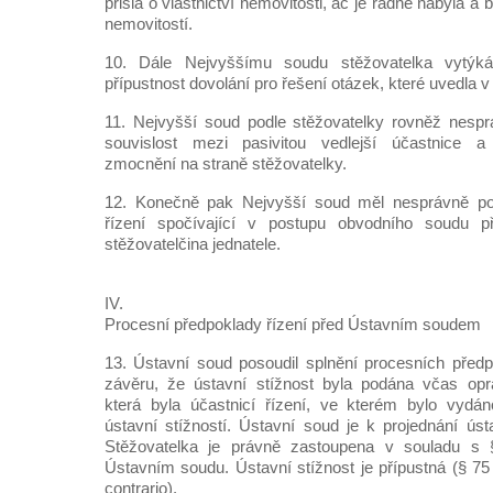
přišla o vlastnictví nemovitosti, ač je řádně nabyla a 
nemovitostí.
10. Dále Nejvyššímu soudu stěžovatelka vytýk
přípustnost dovolání pro řešení otázek, které uvedla v
11. Nejvyšší soud podle stěžovatelky rovněž nespr
souvislost mezi pasivitou vedlejší účastnice
zmocnění na straně stěžovatelky.
12. Konečně pak Nejvyšší soud měl nesprávně po
řízení spočívající v postupu obvodního soudu př
stěžovatelčina jednatele.
IV.
Procesní předpoklady řízení před Ústavním soudem
13. Ústavní soud posoudil splnění procesních předp
závěru, že ústavní stížnost byla podána včas opr
která byla účastnicí řízení, ve kterém bylo vydá
ústavní stížností. Ústavní soud je k projednání ústa
Stěžovatelka je právně zastoupena v souladu 
Ústavním soudu. Ústavní stížnost je přípustná (§ 75
contrario).