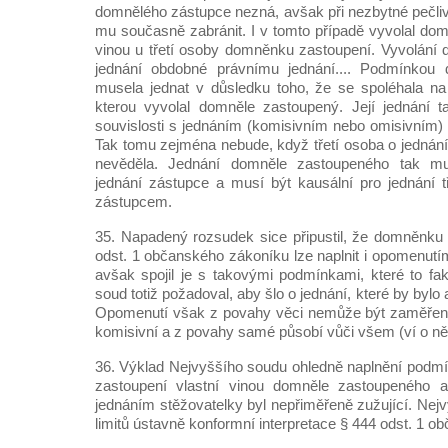
domnělého zástupce nezná, avšak při nezbytné pečliv
mu současně zabránit. I v tomto případě vyvolal dom
vinou u třetí osoby domněnku zastoupení. Vyvolání
jednání obdobné právnímu jednání.... Podmínkou d
musela jednat v důsledku toho, že se spoléhala n
kterou vyvolal domněle zastoupený. Její jednání t
souvislosti s jednáním (komisivním nebo omisivním
Tak tomu zejména nebude, když třetí osoba o jedná
nevěděla. Jednání domněle zastoupeného tak m
jednání zástupce a musí být kausální pro jednání 
zástupcem.
35. Napadený rozsudek sice připustil, že domněnku
odst. 1 občanského zákoníku lze naplnit i opomenutí
avšak spojil je s takovými podmínkami, které to fak
soud totiž požadoval, aby šlo o jednání, které by bylo 
Opomenutí však z povahy věci nemůže být zaměřené 
komisivní a z povahy samé působí vůči všem (ví o n
36. Výklad Nejvyššího soudu ohledně naplnění podm
zastoupení vlastní vinou domněle zastoupeného a 
jednáním stěžovatelky byl nepřiměřeně zužující. Nejv
limitů ústavně konformní interpretace § 444 odst. 1 