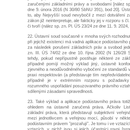
zaručenými základními právy a svobodami [nález sp
dne 9. února 2016 (N 30/80 SbNU 391), bod 20]. Úst
to, aby Nejvyšší soud nevybočil z mezí dotváření zá
zákon již neinterpretuje, ale fakticky jej v rozporu s č
či tvoří (nález sp. zn. Pl. ÚS 23/24 ze dne 11. 9. 2024,
22. Ústavní soud současně v mnoha svých rozhodnut
při jejichž existenci má vadná aplikace podústavní
za následek porušení základních práv a svobod jedno
zn. III. ÚS 74/02 ze dne 10. října 2002 (N 126/28
tehdy, pokud nepřípustně postihuje některé ze zák
případně pomíjí možný výklad jiný, ústavně konf
zjevného a neodůvodněného vybočení ze standardů vý
praxi respektován (a představuje tím nepředvídatelnou
případně je v extrémním rozporu s požadavky
rozumného uspořádání posuzovaného právního vztahu
sdílenými zásadami spravedlnosti.
23. Také výklad a aplikace podústavního práva tot
ohledem na ústavně zaručená práva. Ačkoliv List
základní práva, která představují subjektivní veřej
mezi jednotlivcem a veřejnou mocí, působí v někte
podústavním právem "prozařují". Je tomu i ve vztazích
vztazích, v nichž jsou si jejich účastníci rovni [sr