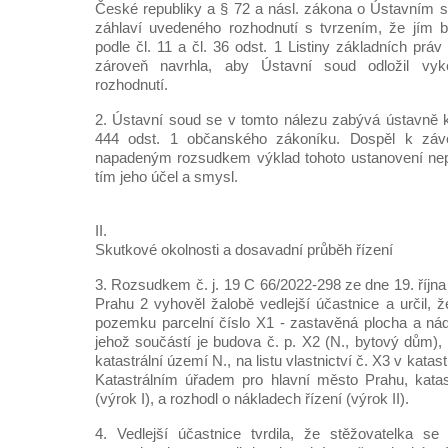
České republiky a § 72 a násl. zákona o Ústavním 
záhlaví uvedeného rozhodnutí s tvrzením, že jím b
podle čl. 11 a čl. 36 odst. 1 Listiny základních prá
zároveň navrhla, aby Ústavní soud odložil vyk
rozhodnutí.
2. Ústavní soud se v tomto nálezu zabývá ústavně
444 odst. 1 občanského zákoníku. Dospěl k záv
napadeným rozsudkem výklad tohoto ustanovení nepř
tím jeho účel a smysl.
II.
Skutkové okolnosti a dosavadní průběh řízení
3. Rozsudkem č. j. 19 C 66/2022-298 ze dne 19. říjn
Prahu 2 vyhověl žalobě vedlejší účastnice a určil, 
pozemku parcelní číslo X1 - zastavěná plocha a ná
jehož součástí je budova č. p. X2 (N., bytový dům),
katastrální území N., na listu vlastnictví č. X3 v kat
Katastrálním úřadem pro hlavní město Prahu, katas
(výrok I), a rozhodl o nákladech řízení (výrok II).
4. Vedlejší účastnice tvrdila, že stěžovatelka se 