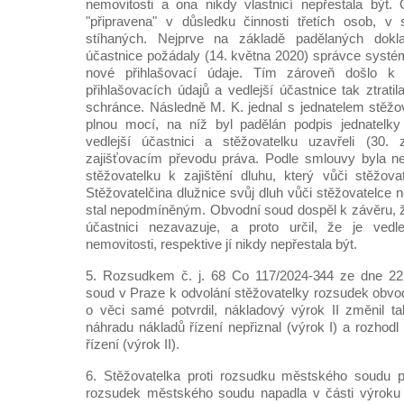
nemovitosti a ona nikdy vlastnicí nepřestala být.
"připravena" v důsledku činnosti třetích osob, v
stíhaných. Nejprve na základě padělaných doklad
účastnice požádaly (14. května 2020) správce syst
nové přihlašovací údaje. Tím zároveň došlo k 
přihlašovacích údajů a vedlejší účastnice tak ztrati
schránce. Následně M. K. jednal s jednatelem stěžo
plnou mocí, na níž byl padělán podpis jednatelky 
vedlejší účastnici a stěžovatelku uzavřeli (30.
zajišťovacím převodu práva. Podle smlouvy byla n
stěžovatelku k zajištění dluhu, který vůči stěžova
Stěžovatelčina dlužnice svůj dluh vůči stěžovatelce n
stal nepodmíněným. Obvodní soud dospěl k závěru, že
účastnici nezavazuje, a proto určil, že je vedlej
nemovitosti, respektive jí nikdy nepřestala být.
5. Rozsudkem č. j. 68 Co 117/2024-344 ze dne 22
soud v Praze k odvolání stěžovatelky rozsudek obvo
o věci samé potvrdil, nákladový výrok II změnil tak
náhradu nákladů řízení nepřiznal (výrok I) a rozhod
řízení (výrok II).
6. Stěžovatelka proti rozsudku městského soudu p
rozsudek městského soudu napadla v části výroku 