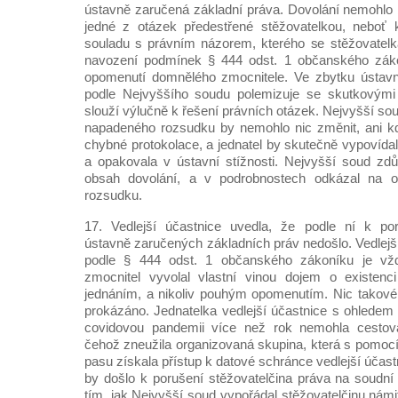
ústavně zaručená základní práva. Dovolání nemohlo b
jedné z otázek předestřené stěžovatelkou, neboť 
souladu s právním názorem, kterého se stěžovatelk
navození podmínek § 444 odst. 1 občanského zák
opomenutí domnělého zmocnitele. Ve zbytku ústavní
podle Nejvyššího soudu polemizuje se skutkovými z
slouží výlučně k řešení právních otázek. Nejvyšší so
napadeného rozsudku by nemohlo nic změnit, ani k
chybné protokolace, a jednatel by skutečně vypovídal 
a opakovala v ústavní stížnosti. Nejvyšší soud zdůr
obsah dovolání, a v podrobnostech odkázal na 
rozsudku.
17. Vedlejší účastnice uvedla, že podle ní k por
ústavně zaručených základních práv nedošlo. Vedlejš
podle § 444 odst. 1 občanského zákoníku je vž
zmocnitel vyvolal vlastní vinou dojem o existen
jednáním, a nikoliv pouhým opomenutím. Nic takové
prokázáno. Jednatelka vedlejší účastnice s ohledem 
covidovou pandemii více než rok nemohla cestova
čehož zneužila organizovaná skupina, která s pomoc
pasu získala přístup k datové schránce vedlejší účas
by došlo k porušení stěžovatelčina práva na soudní 
tím, jak Nejvyšší soud vypořádal stěžovatelčinu nám