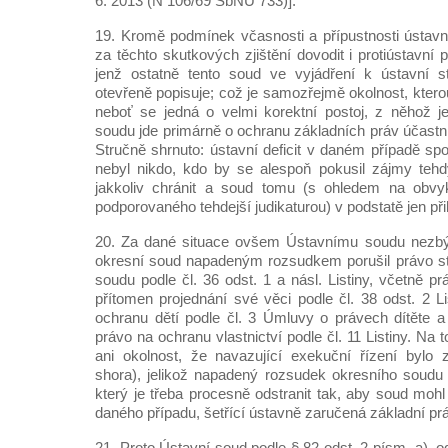
6. 2013 (N 106/69 SbNU 733)].
19. Kromě podmínek včasnosti a přípustnosti ústavn
za těchto skutkových zjištění dovodit i protiústavní
jenž ostatně tento soud ve vyjádření k ústavní 
otevřeně popisuje; což je samozřejmě okolnost, kter
neboť se jedná o velmi korektní postoj, z něhož j
soudu jde primárně o ochranu základních práv účastník
Stručně shrnuto: ústavní deficit v daném případě spo
nebyl nikdo, kdo by se alespoň pokusil zájmy tehdy
jakkoliv chránit a soud tomu (s ohledem na obvy
podporovaného tehdejší judikaturou) v podstatě jen přih
20. Za dané situace ovšem Ústavnímu soudu nezbý
okresní soud napadeným rozsudkem porušil právo st
soudu podle čl. 36 odst. 1 a násl. Listiny, včetně pr
přítomen projednání své věci podle čl. 38 odst. 2 Li
ochranu dětí podle čl. 3 Úmluvy o právech dítěte a 
právo na ochranu vlastnictví podle čl. 11 Listiny. Na
ani okolnost, že navazující exekuční řízení bylo 
shora), jelikož napadený rozsudek okresního soudu p
který je třeba procesně odstranit tak, aby soud mohl 
daného případu, šetřící ústavně zaručená základní pr
21. Proto Ústavní soud podle § 82 odst. 2 písm. a), o