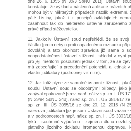
dne 26. 6. 1995 (N 39/3 SbNU 281)]. Ústavní sou
konstatuje, že výklad a následná aplikace právních 
mohou být v některých případech natolik extrémní,
páté Listiny, jakož i z principů ovládajících demo
zasáhnout tak do některého ústavně zaručeného z
právě případ stěžovatelky.
11. Jakkoliv Ústavní soud nepřehlédl, že se svojí
částku (proto nebylo proti napadenému rozsudku přípu
dovolání) a tato okolnost zpravidla již sama o so
neopodstatněnost ústavní stížnosti, shledal v nyní 
pro její meritorní posouzení jednak v tom, že se zjev
má zobecňující a precedenční potenciál, a jednak 
vlastní judikatury (podrobněji viz níže).
12. Jak totiž plyne ze samotné ústavní stížnosti, jako
soudu, Ústavní soud se obdobnými případy, jako je
zabýval opakovaně [srov. např. nález sp. zn. I. ÚS 17
(N 29/84 SbNU 349), nález sp. zn. II. ÚS 3814/17 ze
sp. zn. III. ÚS 3055/16 ze dne 20. 12. 2016 (N 2
nálezová judikatura [jíž je sám Ústavní soud vázán - 
a v podrobnostech např. nález sp. zn. II. ÚS 3303/1
týká - souhrnně vyjádřeno - zejména dluhu nezletilý
platného jízdního dokladu hromadnou dopravou, k