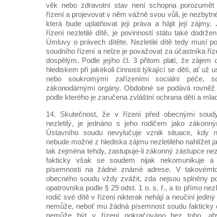
věk nebo zdravotní stav není schopna porozumě
řízení a projevovat v něm vážně svou vůli, je nezbytn
která bude uplatňovat její práva a hájit její zájmy.
řízení nezletilé dítě, je povinností státu také dodrž
Úmluvy o právech dítěte. Nezletilé dítě tedy musí p
soudního řízení a nelze je považovat za účastníka říz
dospělým. Podle jejího čl. 3 přitom platí, že zájem
hlediskem při jakékoli činnosti týkající se dětí, ať u
nebo soukromými zařízeními sociální péče, s
zákonodárnými orgány. Obdobné se podává rovněž z 
podle kterého je zaručena zvláštní ochrana dětí a mla
14. Skutečnost, že v řízení před obecnými soudy
nezletilý, je jednáno s jeho rodičem jako zákon
Ústavního soudu nevylučuje vznik situace, kdy n
nebude možné z hlediska zájmu nezletilého nahlížet 
tak zejména tehdy, zastupuje-li zákonný zástupce nez
fakticky však se soudem nijak nekomunikuje a 
písemnosti na žádné známé adrese. V takovémto 
obecného soudu vždy zvážit, zda nejsou splněny p
opatrovníka podle § 29 odst. 1 o. s. ř., a to přímo nez
rodič své dítě v řízení nikterak nehájí a neučiní jediný
nemůže, neboť mu žádná písemnost soudu fakticky d
nemůže být v řízení pokračováno bez toho, aby