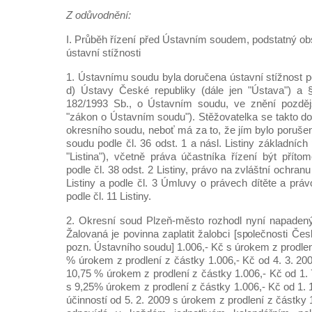
Z odůvodnění:
I. Průběh řízení před Ústavním soudem, podstatný ob
ústavní stížnosti
1. Ústavnímu soudu byla doručena ústavní stížnost po
d) Ústavy České republiky (dále jen "Ústava") a 
182/1993 Sb., o Ústavním soudu, ve znění pozdějš
"zákon o Ústavním soudu"). Stěžovatelka se takto 
okresního soudu, neboť má za to, že jím bylo porušeno
soudu podle čl. 36 odst. 1 a násl. Listiny základních
"Listina"), včetně práva účastníka řízení být příto
podle čl. 38 odst. 2 Listiny, právo na zvláštní ochranu 
Listiny a podle čl. 3 Úmluvy o právech dítěte a práv
podle čl. 11 Listiny.
2. Okresní soud Plzeň-město rozhodl nyní napadený
Žalovaná je povinna zaplatit žalobci [společnosti Česk
pozn. Ústavního soudu] 1.006,- Kč s úrokem z prodlení
% úrokem z prodlení z částky 1.006,- Kč od 4. 3. 200
10,75 % úrokem z prodlení z částky 1.006,- Kč od 1. 
s 9,25% úrokem z prodlení z částky 1.006,- Kč od 1. 1
účinností od 5. 2. 2009 s úrokem z prodlení z částky 