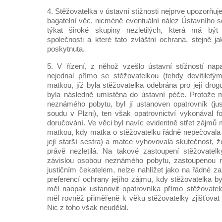
4. Stěžovatelka v ústavní stížnosti nejprve upozorňuj
bagatelní věc, nicméně eventuální nález Ústavního s
týkat široké skupiny nezletilých, která má být
společnosti a které tato zvláštní ochrana, stejně j
poskytnuta.
5. V řízení, z něhož vzešlo ústavní stížností nap
nejednal přímo se stěžovatelkou (tehdy devítiletým
matkou, jíž byla stěžovatelka odebrána pro její drog
byla následně umístěna do ústavní péče. Protože m
neznámého pobytu, byl jí ustanoven opatrovník (jus
soudu v Plzni), ten však opatrovnictví vykonával f
doručování. Ve věci byl navíc evidentně střet zájmů m
matkou, kdy matka o stěžovatelku řádně nepečovala (
její starší sestra) a matce vyhovovala skutečnost, 
právě nezletilá. Na takové zastoupení stěžovatelk
závislou osobou neznámého pobytu, zastoupenou n
justičním čekatelem, nelze nahlížet jako na řádné z
preferencí ochrany jejího zájmu, kdy stěžovatelka b
měl naopak ustanovit opatrovníka přímo stěžovatel
měl rovněž přiměřeně k věku stěžovatelky zjišťovat 
Nic z toho však neudělal.