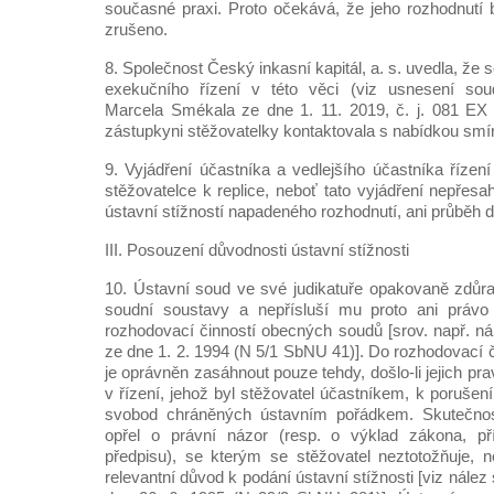
současné praxi. Proto očekává, že jeho rozhodnut
zrušeno.
8. Společnost Český inkasní kapitál, a. s. uvedla, že
exekučního řízení v této věci (viz usnesení sou
Marcela Smékala ze dne 1. 11. 2019, č. j. 081 EX 
zástupkyni stěžovatelky kontaktovala s nabídkou smí
9. Vyjádření účastníka a vedlejšího účastníka řízen
stěžovatelce k replice, neboť tato vyjádření nepřes
ústavní stížností napadeného rozhodnutí, ani průběh 
III. Posouzení důvodnosti ústavní stížnosti
10. Ústavní soud ve své judikatuře opakovaně zdůra
soudní soustavy a nepřísluší mu proto ani právo
rozhodovací činností obecných soudů [srov. např. nál
ze dne 1. 2. 1994 (N 5/1 SbNU 41)]. Do rozhodovací 
je oprávněn zasáhnout pouze tehdy, došlo-li jejich 
v řízení, jehož byl stěžovatel účastníkem, k porušení
svobod chráněných ústavním pořádkem. Skutečno
opřel o právní názor (resp. o výklad zákona, př
předpisu), se kterým se stěžovatel neztotožňuje,
relevantní důvod k podání ústavní stížnosti [viz nález