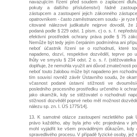
navazujícím řízení před soudem o zaplacení dluh
pokuty a dalšího příslušenství) řádně zast
zástupcem a zastoupení jejich zákonného zástup
opatrovníkem - často zaměstnancem soudu - je ryze f
citované nálezové judikatuře nejprve dovodil, že
podaná podle § 229 odst. 1 písm. c) o. s. ř. nepředst
efektivní prostředek ochrany práva podle § 75 zá
Nemůže být tedy jejím čerpáním podmíněna ani přípus
neboť účastník řízení se o rozhodnutí, které t
napadeno, dozví, respektive dozvěděl, teprve po upl
lhůty ve smyslu § 234 odst. 2 o. s. ř. (stěžovatelka 
doplňuje, že nemohla využít ani důvod zmatečnosti podl
neboť touto žalobou může být napadeno jen rozhodnu
tím souvisí rovněž závěr Ústavního soudu, že okam
včasnost podané ústavní stížnosti ve dvouměsí
posledního procesního prostředku určeného k ochran
jako okamžik, kdy se stěžovatel o rozhodnutí nap
stížností dozvěděl poprvé nebo měl možnost dozvědět
nálezu sp. zn. I. ÚS 1775/14].
13. K samotné otázce zastoupení nezletilého pak 
právo každého, aby byla jeho věc projednána v jeh
mohl vyjádřit ke všem prováděným důkazům, kdy o
spravedlivého procesu. V případě fyzické osoby, jež