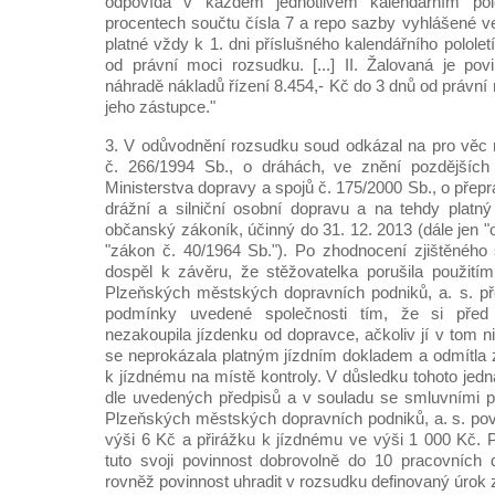
odpovídá v každém jednotlivém kalendářním polol
procentech součtu čísla 7 a repo sazby vyhlášené 
platné vždy k 1. dni příslušného kalendářního pololet
od právní moci rozsudku. [...] II. Žalovaná je povi
náhradě nákladů řízení 8.454,- Kč do 3 dnů od právn
jeho zástupce."
3. V odůvodnění rozsudku soud odkázal na pro věc 
č. 266/1994 Sb., o dráhách, ve znění pozdějších
Ministerstva dopravy a spojů č. 175/2000 Sb., o přep
drážní a silniční osobní dopravu a na tehdy platn
občanský zákoník, účinný do 31. 12. 2013 (dále jen 
"zákon č. 40/1964 Sb."). Po zhodnocení zjištěného
dospěl k závěru, že stěžovatelka porušila použití
Plzeňských městských dopravních podniků, a. s. př
podmínky uvedené společnosti tím, že si před
nezakoupila jízdenku od dopravce, ačkoliv jí v tom ni
se neprokázala platným jízdním dokladem a odmítla za
k jízdnému na místě kontroly. V důsledku tohoto jedn
dle uvedených předpisů a v souladu se smluvními 
Plzeňských městských dopravních podniků, a. s. povi
výši 6 Kč a přirážku k jízdnému ve výši 1 000 Kč. P
tuto svoji povinnost dobrovolně do 10 pracovních dn
rovněž povinnost uhradit v rozsudku definovaný úrok z