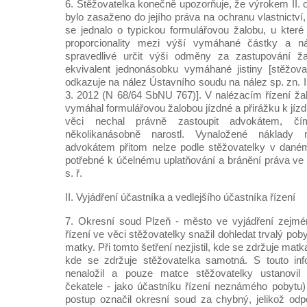
6. Stěžovatelka konečně upozorňuje, že výrokem II. 
bylo zasaženo do jejího práva na ochranu vlastnictv
se jednalo o typickou formulářovou žalobu, u které
proporcionality mezi výší vymáhané částky a ná
spravedlivé určit výši odměny za zastupování ž
ekvivalent jednonásobku vymáhané jistiny [stěžovat
odkazuje na nález Ústavního soudu na nález sp. zn. 
3. 2012 (N 68/64 SbNU 767)]. V nalézacím řízení ža
vymáhal formulářovou žalobou jízdné a přirážku k jíz
věci nechal právně zastoupit advokátem, čí
několikanásobně narostl. Vynaložené náklady 
advokátem přitom nelze podle stěžovatelky v dané
potřebné k účelnému uplatňování a bránění práva ve 
s. ř.
II. Vyjádření účastníka a vedlejšího účastníka řízení
7. Okresní soud Plzeň - město ve vyjádření zejm
řízení ve věci stěžovatelky snažil dohledat trvalý pobyt
matky. Při tomto šetření nezjistil, kde se zdržuje matka 
kde se zdržuje stěžovatelka samotná. S touto inf
nenaložil a pouze matce stěžovatelky ustanovil o
čekatele - jako účastníku řízení neznámého pobytu)
postup označil okresní soud za chybný, jelikož odpo