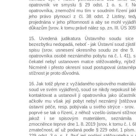
opatrovník ve smyslu § 29 odst. 1 o. s. ř. Neus
opatrovníka, znemožní mu tím v soudním řízení jakko
jeho právo plynoucí z čl. 38 odst. 2 Listiny, te
projednána v jeho přítomnosti a aby se mohl vyjád
důkazům [srov. k tomu právě nález sp. zn. III. ÚS 305
15. Uvedená judikatura Ústavního soudu sice
bezezbytku nedopadá, neboť - jak Ústavní soud zjist
spisu (srov. usnesení okresního soudu ze dne 9.
opatrovníka osobě neznámého pobytu na č. l. 41), s
čekatel nebyl ustanoven matce stěžovatelky, nýbrž
Nicméně i přesto okresní soud postupoval ústavněp
stížnost je proto důvodná.
16. Jak totiž plyne z vyžádaného spisového materiálu 
soud ve svém vyjádření), soud se nikdy nepokusil bě
kontaktovat a ustanovil jí opatrovníka jako účastn
ačkoliv mu však její pobyt nebyl neznámý [stěžova
ústavní péče, resp. pobývala u svého strýce - srov. 
poprvé se tak o řízení, z něhož vzešlo ústavní stížno
jakož i se spisovým materiálem, seznámila p
zmocněnce teprve dne 1. 8. 2019 [srov. k tomu č. l. 6
zmatečnost, ať už podaná podle § 229 odst. 1 písm. 
229 odst. 3 o. s. ř. [byť její podání stěžovatelka v 