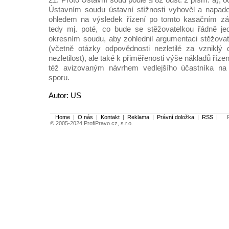
Ústavním soudu ústavní stížnosti vyhověl a napade
ohledem na výsledek řízení po tomto kasačním zá
tedy mj. poté, co bude se stěžovatelkou řádně j
okresním soudu, aby zohlednil argumentaci stěžova
(včetně otázky odpovědnosti nezletilé za vzniklý 
nezletilost), ale také k přiměřenosti výše nákladů říze
též avizovaným návrhem vedlejšího účastníka na
sporu.
Autor: US
Home
|
O nás
|
Kontakt
|
Reklama
|
Právní doložka
|
RSS
|
Po
© 2005-2024 ProfiPravo.cz, s.r.o.