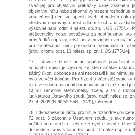
zvažuje] pro objektivní překážky dané zákonem [
objektivní lhůtu nebo zákonné vymezení rozhodnutí n
zmatečnost] není ve specifických případech (jako je
efektivním opravným prostředkem k ochraně základníc
výslovně např. odst. 4 nálezu sp. zn. I. ÚS 1775/14. P
stěžovatelky nelze považovat za nepřípustnou pro 
prostředků nápravy, když ani v mezidobí eventuálně 
pro zmatečnost není překážkou projednání a rozhod
[srov. k tomu odst. 13 nálezu sp. zn. I. ÚS 1775/14].
17. Ústavní stížnost nutno současně považovat z
soudního spisu je zjevné, že stěžovatelce ustanov
žádný úkon, dokonce se ani nedostavil k jedinému je
bylo ve věci konáno. Pro řízení o věci stěžovatelky 
tom, že soudu usnadnil doručování, přičemž soud jeh
zájmů samotné stěžovatelky zcela, a to v rozpo
judikaturou Ústavního soudu [srov. např. nález sp. z
27. 4. 2009 (N 98/53 SbNU 243)], toleroval.
18. I dvouměsíční lhůtu, pro niž je rozhodné doručen
72 odst. 3 zákona o Ústavním soudu, je tak nutno 
počítat od okamžiku, kdy se o nyní ústavní stížnos
dozvěděla [srov. k tomu též odst. 12 nálezu sp. zn. I