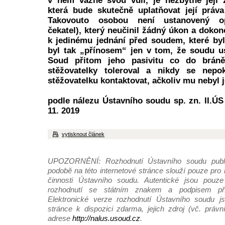
v něm vážně svou vůli, je nezbytné její 
která bude skutečně uplatňovat její práva 
Takovouto osobou není ustanovený opa
čekatel), který neučinil žádný úkon a dokon
k jedinému jednání před soudem, které by
byl tak „přínosem“ jen v tom, že soudu u
Soud přitom jeho pasivitu co do brán
stěžovatelky toleroval a nikdy se nepo
stěžovatelku kontaktovat, ačkoliv mu nebyl 
podle nálezu Ústavního soudu sp. zn. II.ÚS
11. 2019
vytisknout článek
UPOZORNĚNÍ: Rozhodnutí Ústavního soudu publi
podobě na této internetové stránce slouží pouze pro
činnosti Ústavního soudu. Autentické jsou pouze 
rozhodnutí se státním znakem a podpisem pří
Elektronické verze rozhodnutí Ústavního soudu js
stránce k dispozici zdarma, jejich zdroj (vč. práv
adrese
http://nalus.usoud.cz
.