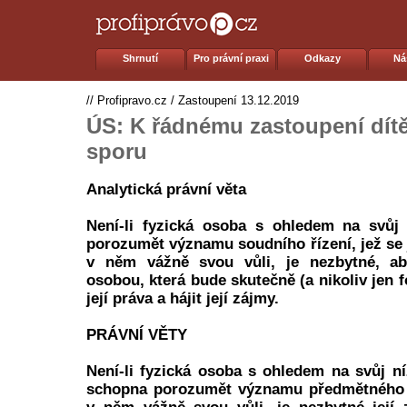
Shrnutí
Pro právní praxi
Odkazy
Ná
//
Profipravo.cz
/
Zastoupení
13.12.2019
ÚS: K řádnému zastoupení dít
sporu
Analytická právní věta
Není-li fyzická osoba s ohledem na svůj
porozumět významu soudního řízení, jež se j
v něm vážně svou vůli, je nezbytné, ab
osobou, která bude skutečně (a nikoliv jen 
její práva a hájit její zájmy.
PRÁVNÍ VĚTY
Není-li fyzická osoba s ohledem na svůj ní
schopna porozumět významu předmětného ř