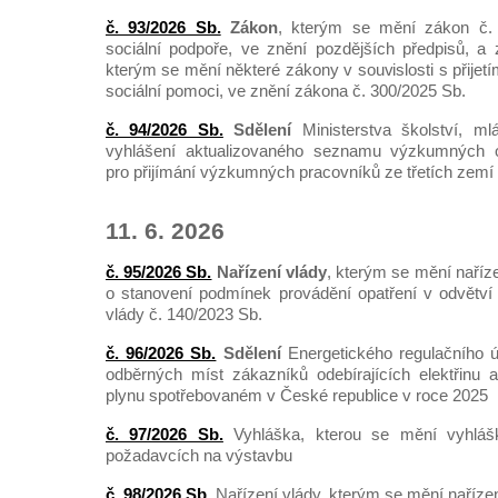
č. 93/2026 Sb.
Zákon
, kterým se mění zákon č. 
sociální podpoře, ve znění pozdějších předpisů, a
kterým se mění některé zákony v souvislosti s přijet
sociální pomoci, ve znění zákona č. 300/2025 Sb.
č. 94/2026 Sb.
Sdělení
Ministerstva školství, m
vyhlášení aktualizovaného seznamu výzkumných o
pro přijímání výzkumných pracovníků ze třetích zemí
11. 6. 2026
č. 95/2026 Sb.
Nařízení vlády
, kterým se mění naříze
o stanovení podmínek provádění opatření v odvětví 
vlády č. 140/2023 Sb.
č. 96/2026 Sb.
Sdělení
Energetického regulačního 
odběrných míst zákazníků odebírajících elektřinu
plynu spotřebovaném v České republice v roce 2025
č. 97/2026 Sb.
Vyhláška, kterou se mění vyhláš
požadavcích na výstavbu
č. 98/2026 Sb.
Nařízení vlády, kterým se mění nařízen