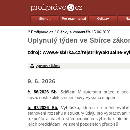
Shrnutí
Pro právní praxi
Odkazy
Ná
//
Profipravo.cz
/
Články a komentáře
15.06.2026
Uplynulý týden ve Sbírce záko
zdroj: www.e-sbirka.cz/rejstriky/aktualne-v
vytisknout článek
9. 6. 2026
č. 86/2026 Sb.
Sdělení
Ministerstva práce a sociá
závaznosti kolektivní smlouvy vyššího stupně
č. 87/2026 Sb.
Vyhláška
, kterou se mění vyhláš
stanovení rozsahu a struktury údajů pro vypracování
rozpočtu a návrhu střednědobého výhledu státního 
jejich předkládání, ve znění pozdějších předpisů