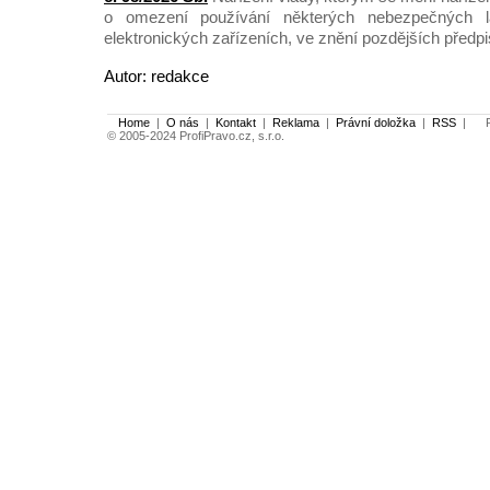
o omezení používání některých nebezpečných l
elektronických zařízeních, ve znění pozdějších předp
Autor: redakce
Home
|
O nás
|
Kontakt
|
Reklama
|
Právní doložka
|
RSS
|
Po
© 2005-2024 ProfiPravo.cz, s.r.o.