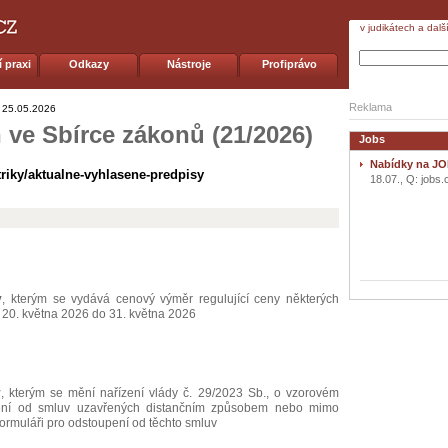
v judikátech a dalš
 praxi
Odkazy
Nástroje
Profiprávo
Reklama
25.05.2026
 ve Sbírce zákonů (21/2026)
Jobs
Nabídky na JO
triky/aktualne-vyhlasene-predpisy
18.07., Q: jobs.
y
, kterým se vydává cenový výměr regulující ceny některých
20. května 2026 do 31. května 2026
y
, kterým se mění nařízení vlády č. 29/2023 Sb., o vzorovém
ení od smluv uzavřených distančním způsobem nebo mimo
ormuláři pro odstoupení od těchto smluv