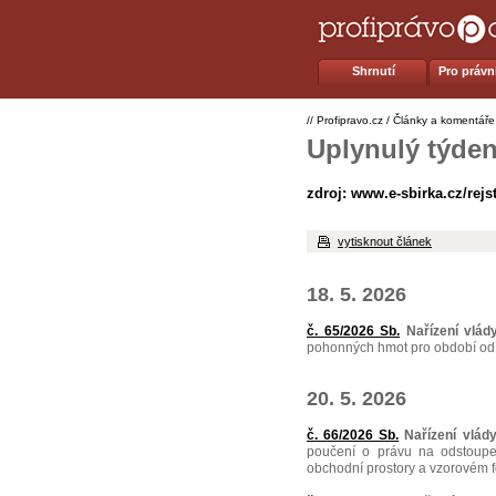
Shrnutí
Pro právní
//
Profipravo.cz
/
Články a komentáře
Uplynulý týden
zdroj: www.e-sbirka.cz/rejs
vytisknout článek
18. 5. 2026
č. 65/2026 Sb.
Nařízení vlád
pohonných hmot pro období od 
20. 5. 2026
č. 66/2026 Sb.
Nařízení vlád
poučení o právu na odstoup
obchodní prostory a vzorovém f