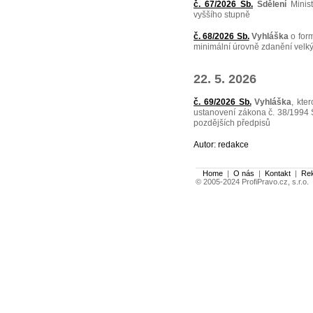
č. 67/2026 Sb.
Sdělení
Minist
vyššího stupně
č. 68/2026 Sb.
Vyhláška
o for
minimální úrovně zdanění velký
22. 5. 2026
č. 69/2026 Sb.
Vyhláška
, kte
ustanovení zákona č. 38/1994 
pozdějších předpisů
Autor: redakce
Home
|
O nás
|
Kontakt
|
Re
© 2005-2024 ProfiPravo.cz, s.r.o.