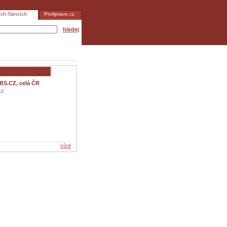
ích článcích
Profipravo.cz
hledej
BS.CZ, celá ČR
cz
více