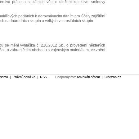
erstva práce a sociálních věcí o uložení kolektivní smlouvy
mulářových podáních k dorovnávacím daním pro účely zajištění
ch nadnárodních skupin a velkých vnitrostátních skupin
rou se mění vyhláška č. 210/2012 Sb., o provedení některých
Sb., o zahraničním obchodu s vojenským materiálem, ve znění
klama
|
Právní doložka
|
RSS
|
Podporujeme:
Advokáti dětem
|
Obczan.cz