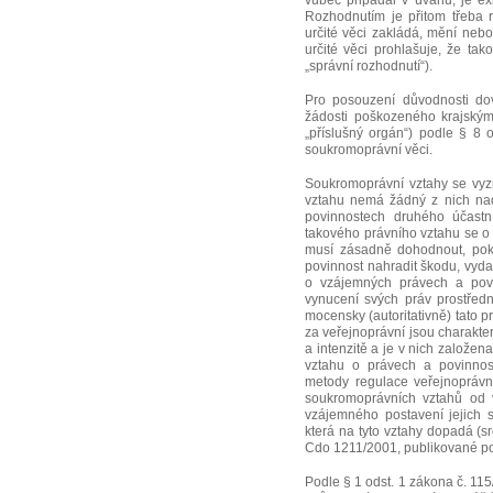
vůbec připadal v úvahu, je ex
Rozhodnutím je přitom třeba 
určité věci zakládá, mění neb
určité věci prohlašuje, že t
„správní rozhodnutí“).
Pro posouzení důvodnosti dov
žádosti poškozeného krajský
„příslušný orgán“) podle § 8 
soukromoprávní věci.
Soukromoprávní vztahy se vyz
vztahu nemá žádný z nich na
povinnostech druhého účastní
takového právního vztahu se o 
musí zásadně dohodnout, poku
povinnost nahradit škodu, vyd
o vzájemných právech a povi
vynucení svých práv prostřed
mocensky (autoritativně) tato
za veřejnoprávní jsou charakte
a intenzitě a je v nich založen
vztahu o právech a povinnos
metody regulace veřejnoprávní
soukromoprávních vztahů od v
vzájemného postavení jejich s
která na tyto vztahy dopadá (s
Cdo 1211/2001, publikované pod
Podle § 1 odst. 1 zákona č. 1