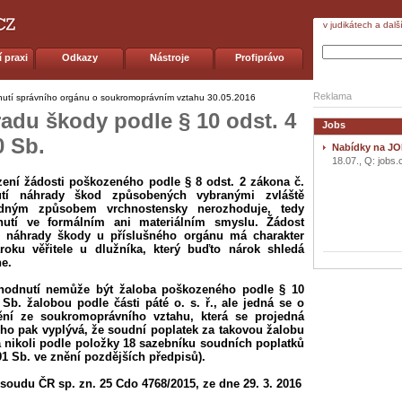
v judikátech a dalš
 praxi
Odkazy
Nástroje
Profiprávo
Reklama
dnutí správního orgánu o soukromoprávním vztahu
30.05.2016
adu škody podle § 10 odst. 4
Jobs
0 Sb.
Nabídky na JO
18.07., Q: jobs.
zení žádosti poškozeného podle § 8 odst. 2 zákona č.
utí náhrady škod způsobených vybranými zvláště
ádným způsobem vrchnostensky nerozhoduje, tedy
nutí ve formálním ani materiálním smyslu. Žádost
 náhrady škody u příslušného orgánu má charakter
roku věřitele u dlužníka, který buďto nárok shledá
e.
zhodnutí nemůže být žaloba poškozeného podle § 10
 Sb. žalobou podle části páté o. s. ř., ale jedná se o
ění ze soukromoprávního vztahu, která se projedná
Z toho pak vyplývá, že soudní poplatek za takovou žalobu
a nikoli podle položky 18 sazebníku soudních poplatků
91 Sb. ve znění pozdějších předpisů).
soudu ČR sp. zn. 25 Cdo 4768/2015, ze dne 29. 3. 2016