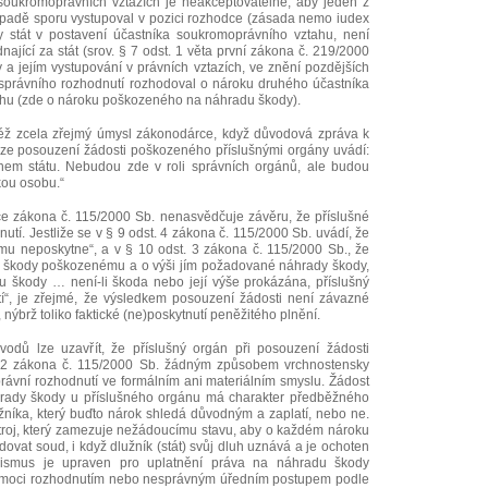
 soukromoprávních vztazích je neakceptovatelné, aby jeden z
řípadě sporu vystupoval v pozici rozhodce (zásada nemo iudex
dy stát v postavení účastníka soukromoprávního vztahu, není
ající za stát (srov. § 7 odst. 1 věta první zákona č. 219/2000
 a jejím vystupování v právních vztazích, ve znění pozdějších
u správního rozhodnutí rozhodoval o nároku druhého účastníka
hu (zde o nároku poškozeného na náhradu škody).
též zcela zřejmý úmysl zákonodárce, když důvodová zpráva k
ze posouzení žádosti poškozeného příslušnými orgány uvádí:
nem státu. Nebudou zde v roli správních orgánů, ale budou
kou osobu.“
e zákona č. 115/2000 Sb. nenasvědčuje závěru, že příslušné
utí. Jestliže se v § 9 odst. 4 zákona č. 115/2000 Sb. uvádí, že
u neposkytne“, a v § 10 odst. 3 zákona č. 115/2000 Sb., že
ku škody poškozenému a o výši jím požadované náhrady škody,
du škody … není-li škoda nebo její výše prokázána, příslušný
í“, je zřejmé, že výsledkem posouzení žádosti není závazné
ýbrž toliko faktické (ne)poskytnutí peněžitého plnění.
dů lze uzavřít, že příslušný orgán při posouzení žádosti
 2 zákona č. 115/2000 Sb. žádným způsobem vrchnostensky
rávní rozhodnutí ve formálním ani materiálním smyslu. Žádost
rady škody u příslušného orgánu má charakter předběžného
užníka, který buďto nárok shledá důvodným a zaplatí, nebo ne.
troj, který zamezuje nežádoucímu stavu, aby o každém nároku
vat soud, i když dlužník (stát) svůj dluh uznává a je ochoten
nismus je upraven pro uplatnění práva na náhradu škody
 moci rozhodnutím nebo nesprávným úředním postupem podle