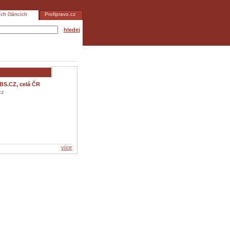
ích článcích
Profipravo.cz
hledej
BS.CZ, celá ČR
cz
více