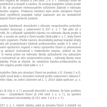
ího orgánu ve smyslu § 244 odst. 1 o. s. ř. Odvolací soud se
eztotožnil a dospěl k závěru, že postup krajského úřadu podle
00 Sb. je pouhým mimosoudním vyřízením žádosti o náhradu
rávního orgánu. Podanou žalobou bylo proto zahájeno řízení
 jelikož vyměřený poplatek nebyl zaplacen ani po dodatečně
tupně řízení správně zastavil.
apadla žalobkyně dovoláním z důvodu nesprávného právního
ovolání dovozuje z ustanovení § 237 o. s. ř. Tak jako již v
mítá, že v případě uplatnění nároku na náhradu škody podle §
. u soudu se jedná o řízení podle části páté o. s. ř., tedy řízení
 jiným orgánem. Podle názoru dovolatelky jednají krajské úřady
ahy při projednávání žádosti poškozeného podle § 8 odst. 2
avení správních orgánů v rámci správního řízení (v přenesené
je správní rozhodnutí v materiálním smyslu, jelikož se jím
á či nemá právo na náhradu škody způsobené mu vybraným
o rozhodnutí ve věci soukromého práva – náhrady škody mezi
bjekty. Proto je zřejmé, že následná žaloba poškozeného je
ho orgánu podle části páté o. s. ř.
ního řádu pro dovolací řízení se podává z čl. II bodu 2 a čl.
vyšší soud tedy o dovolání rozhodl podle ustanovení zákona č.
ho řádu, ve znění účinném od 1. 1. 2014 (dále opět jen „o. s.
í (§ 10a o. s. ř.) posoudil dovolání a shledal, že bylo podáno
u – účastníkem řízení (§ 240 odst. 1 o. s. ř.), za splnění
stoupení dovolatelky (§ 241 odst. 1 a 4 o. s. ř.).
237 o. s. ř., neboť otázka, jaká je povaha řízení o žalobě na