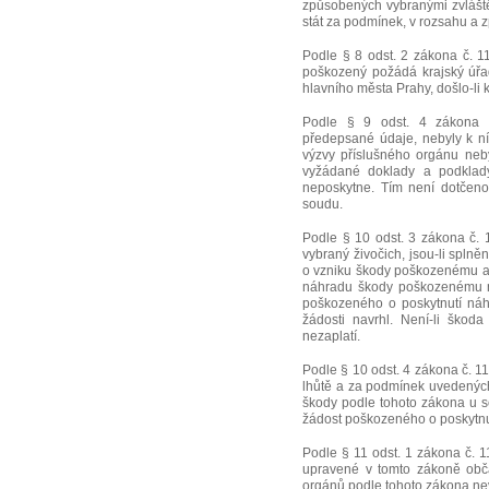
způsobených vybranými zvláště
stát za podmínek, v rozsahu a 
Podle § 8 odst. 2 zákona č. 1
poškozený požádá krajský úřad
hlavního města Prahy, došlo-li
Podle § 9 odst. 4 zákona 
předepsané údaje, nebyly k n
výzvy příslušného orgánu neby
vyžádané doklady a podkla
neposkytne. Tím není dotčen
soudu.
Podle § 10 odst. 3 zákona č. 1
vybraný živočich, jsou-li spln
o vzniku škody poškozenému a 
náhradu škody poškozenému ne
poškozeného o poskytnutí náh
žádosti navrhl. Není-li škod
nezaplatí.
Podle § 10 odst. 4 zákona č. 1
lhůtě a za podmínek uvedenýc
škody podle tohoto zákona u s
žádost poškozeného o poskytnu
Podle § 11 odst. 1 zákona č. 1
upravené v tomto zákoně obč
orgánů podle tohoto zákona nev