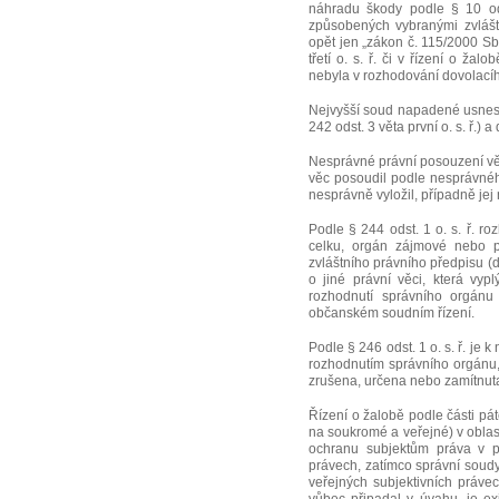
náhradu škody podle § 10 od
způsobených vybranými zvlášt
opět jen „zákon č. 115/2000 Sb
třetí o. s. ř. či v řízení o žal
nebyla v rozhodování dovolací
Nejvyšší soud napadené usnes
242 odst. 3 věta první o. s. ř.)
Nesprávné právní posouzení věci
věc posoudil podle nesprávnéh
nesprávně vyložil, případně jej 
Podle § 244 odst. 1 o. s. ř. 
celku, orgán zájmové nebo p
zvláštního právního předpisu (
o jiné právní věci, která vyp
rozhodnutí správního orgánu
občanském soudním řízení.
Podle § 246 odst. 1 o. s. ř. je 
rozhodnutím správního orgánu,
zrušena, určena nebo zamítnuta
Řízení o žalobě podle části pát
na soukromé a veřejné) v oblast
ochranu subjektům práva v p
právech, zatímco správní soud
veřejných subjektivních právec