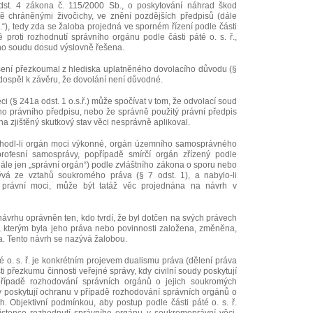
st. 4 zákona č. 115/2000 Sb., o poskytování náhrad škod
ě chráněnými živočichy, ve znění pozdějších předpisů (dále
.“), tedy zda se žaloba projedná ve sporném řízení podle části
obě proti rozhodnutí správního orgánu podle části páté o. s. ř.,
ho soudu dosud výslovně řešena.
ení přezkoumal z hlediska uplatněného dovolacího důvodu (§
 a dospěl k závěru, že dovolání není důvodné.
 (§ 241a odst. 1 o.s.ř.) může spočívat v tom, že odvolací soud
o právního předpisu, nebo že správně použitý právní předpis
na zjištěný skutkový stav věci nesprávně aplikoval.
rozhodl-li orgán moci výkonné, orgán územního samosprávného
rofesní samosprávy, popřípadě smírčí orgán zřízený podle
dále jen „správní orgán“) podle zvláštního zákona o sporu nebo
lývá ze vztahů soukromého práva (§ 7 odst. 1), a nabylo-li
 právní moci, může být tatáž věc projednána na návrh v
k návrhu oprávněn ten, kdo tvrdí, že byl dotčen na svých právech
 kterým byla jeho práva nebo povinnosti založena, změněna,
. Tento návrh se nazývá žalobou.
é o. s. ř. je konkrétním projevem dualismu práva (dělení práva
i přezkumu činnosti veřejné správy, kdy civilní soudy poskytují
řípadě rozhodování správních orgánů o jejich soukromých
y poskytují ochranu v případě rozhodování správních orgánů o
h. Objektivní podmínkou, aby postup podle části páté o. s. ř.