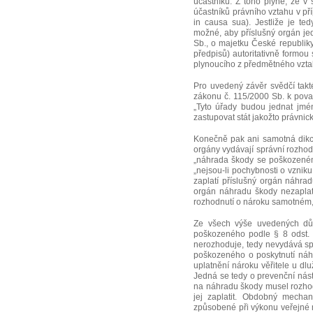
účastníků. Z toho plyne, že v
účastníků právního vztahu v p
in causa sua). Jestliže je te
možné, aby příslušný orgán jedn
Sb., o majetku České republiky
předpisů) autoritativně formo
plynoucího z předmětného vzta
Pro uvedený závěr svědčí tak
zákonu č. 115/2000 Sb. k pova
„Tyto úřady budou jednat jmé
zastupovat stát jakožto právnic
Konečně pak ani samotná dikc
orgány vydávají správní rozhodn
„náhrada škody se poškozeném
„nejsou-li pochybnosti o vzni
zaplatí příslušný orgán náhra
orgán náhradu škody nezaplat
rozhodnutí o nároku samotném, n
Ze všech výše uvedených důvo
poškozeného podle § 8 odst.
nerozhoduje, tedy nevydává sp
poškozeného o poskytnutí náh
uplatnění nároku věřitele u dl
Jedná se tedy o prevenční nás
na náhradu škody musel rozhodo
jej zaplatit. Obdobný mecha
způsobené při výkonu veřejné