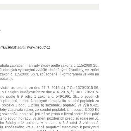
.
říslušnost
; zdroj:
www.nsoud.cz
hala zaplacení náhrady škody podle zákona č. 115/2000 Sb.,
ůsobených vybranými zvláště chráněnými živočichy, ve znění
 „zákon č. 115/2000 Sb.“), způsobené jí kormoránem velkým na
podařuje.
vicích usnesením ze dne 27. 7. 2015, č.j. 7 Co 1570/2015-56,
u v Českých Budějovicích ze dne 4. 6. 2015, č.j. 30 C 70/2015-
veno podle § 9 odst. 1 zákona č. 549/1991 Sb., o soudních
ch předpisů, neboť žalobkyně nezaplatila soudní poplatek za
 položky 1 bodu 1 písm. b) sazebníku poplatků ve výši 9.421
loby zastávala názor, že soudní poplatek činí pouze 3.000 Kč
 sazebníku poplatků, jelikož se jedná o řízení podle části páté
ého soudního řádu, ve znění pozdějších předpisů (dále jen „o.
ním žaloby totiž uplatnila v souladu s § 8 odst. 2 zákona č.
u Jihočeského kraje, jehož negativní stanovisko k poskytnutí