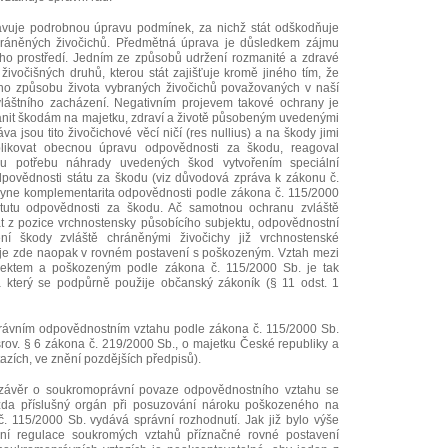
avuje podrobnou úpravu podmínek, za nichž stát odškodňuje
hráněných živočichů. Předmětná úprava je důsledkem zájmu
ího prostředí. Jedním ze způsobů udržení rozmanité a zdravé
 živočišných druhů, kterou stát zajišťuje kromě jiného tím, že
ho způsobu života vybraných živočichů považovaných v naší
láštního zacházení. Negativním projevem takové ochrany je
it škodám na majetku, zdraví a životě působeným uvedenými
va jsou tito živočichové věcí ničí (res nullius) a na škody jimi
ikovat obecnou úpravu odpovědnosti za škodu, reagoval
u potřebu náhrady uvedených škod vytvořením speciální
odpovědnosti státu za škodu (viz důvodová zpráva k zákonu č.
lyne komplementarita odpovědnosti podle zákona č. 115/2000
itutu odpovědnosti za škodu. Ač samotnou ochranu zvláště
át z pozice vrchnostensky působícího subjektu, odpovědnostní
ení škody zvláště chráněnými živočichy již vrchnostenské
t je zde naopak v rovném postavení s poškozeným. Vztah mezi
ektem a poškozeným podle zákona č. 115/2000 Sb. je tak
který se podpůrně použije občanský zákoník (§ 11 odst. 1
právním odpovědnostním vztahu podle zákona č. 115/2000 Sb.
rov. § 6 zákona č. 219/2000 Sb., o majetku České republiky a
tazích, ve znění pozdějších předpisů).
ávěr o soukromoprávní povaze odpovědnostního vztahu se
zda příslušný orgán při posuzování nároku poškozeného na
 115/2000 Sb. vydává správní rozhodnutí. Jak již bylo výše
ní regulace soukromých vztahů příznačné rovné postavení