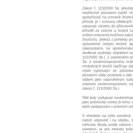
Zákon č. 115/2000 Sb. předst
nepříznivé působení zvlášť c
společnosti na ochraně životn
přírody je i ochrana některých
zakazuje zásahy do přirozené
přírodě za vzácné a hodné zv
ovšem omezená možnost zabrán
živočichy. Jelikož z pohledu prá
způsobené nebylo možné apl
zákonodárce na společensko
skutkové podstaty objektivní 
115/2000 Sb.). Z uvedeného p
Sb. k soukromoprávnímu inst
chráněných druhů zajišťuje st
vztah vyplývající ze způsob
působení státu postrádá a stá
státem jako odpovědným subj
vztahem soukromoprávním, na 
zákon č. 115/2000 Sb.).
Stát tedy vystupuje soukromo
jako právnická osoba (k tomu s
jejím vystupování v právních vz
S ohledem na výše uvedený z
nabízí odpověď i na otázku, 
náhradu škody podle zákona č.
uvedeno, je pro metodu práv