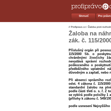
Shrnutí
Pro právní
//
Profipravo.cz
/
Žaloba proti rozho
Žaloba na náhr
zák. č. 115/200
Příslušný orgán při posou
115/2000 Sb. o poskytn
chráněnými živočichy ž
nevydává správní rozhod
poškozeného o poskytnutí
předběžného uplatnění ná
důvodným a zaplatí, nebo n
Při absenci správního ro
odst. 4 zákona č. 115/2000
standardní žalobu na pln
podle části třetí o. s. ř. 
se vybírá podle položky 1 
(přílohy k zákonu č. 549/19
podle usnesení Nejvyššího 