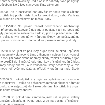
 chráněnými živočichy. Podle odst. 2 náhrady škod poskytuje
způsobem, které jsou stanoveny tímto zákonem.
15/2000 Sb. o poskytnutí náhrady škody podle tohoto zákona
 příslušný podle místa, kde ke škodě došlo, nebo Magistrát
 ke škodě na území hlavního města Prahy.
č. 115/2000 Sb. pokud žádost poškozeného neobsahuje
í připojeny požadované doklady a podklady ani na podkladě
ly předepsané náležitosti žádosti, jakož i předepsané nebo
dy poškozeným doplněny, náhrada škody se poškozenému
o právo poškozeného domáhat se přiznání náhrady škody u
15/2000 Sb. jestliže příslušný orgán zjistí, že škodu způsobil
ěny podmínky stanovené tímto zákonem a nejsou-li pochybnosti
o výši jím požadované náhrady škody, zaplatí příslušný orgán
jpozději do 4 měsíců ode dne, kdy příslušný orgán žádost
rady škody obdržel, a to způsobem, který poškozený ve své
a nebo její výše prokázána, příslušný orgán náhradu škody
15/2000 Sb. pokud příslušný orgán nezaplatí náhradu škody ve
h v odstavci 3, může se poškozený domáhat přiznání náhrady
oudu, a to nejpozději do 1 roku ode dne, kdy příslušný orgán
tí náhrady škody obdržel.
15/2000 Sb. pokud není stanoveno jinak, řídí se právní vztahy
anským zákoníkem. Podle odst. 2 se na postup příslušných
ztahuje správní řád.