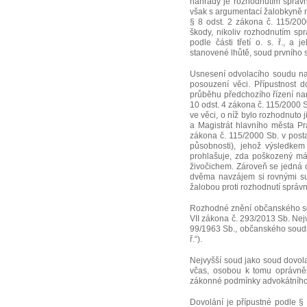
náhrady je rozhodnutím správn
však s argumentací žalobkyně n
§ 8 odst. 2 zákona č. 115/20
škody, nikoliv rozhodnutím sp
podle části třetí o. s. ř., a
stanovené lhůtě, soud prvního s
Usnesení odvolacího soudu n
posouzení věci. Přípustnost d
průběhu předchozího řízení na
10 odst. 4 zákona č. 115/2000 Sb
ve věci, o níž bylo rozhodnuto
a Magistrát hlavního města Pr
zákona č. 115/2000 Sb. v post
působnosti), jehož výsledkem 
prohlašuje, zda poškozený m
živočichem. Zároveň se jedná 
dvěma navzájem si rovnými su
žalobou proti rozhodnutí správní
Rozhodné znění občanského soud
VII zákona č. 293/2013 Sb. Nej
99/1963 Sb., občanského soudní
ř.“).
Nejvyšší soud jako soud dovolac
včas, osobou k tomu oprávněno
zákonné podmínky advokátního za
Dovolání je přípustné podle § 