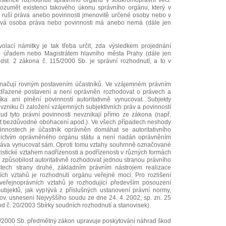
istence rozhodnutí správního orgánu v soukromoprávní věci.
rozumět existenci takového úkonu správního orgánu, který v
o ruší práva anebo povinnosti jmenovitě určené osoby nebo v
aková osoba práva nebo povinnosti má anebo nemá (dále jen
olací námitky je tak třeba určit, zda výsledkem projednání
m úřadem nebo Magistrátem hlavního města Prahy (dále jen
odst. 2 zákona č. 115/2000 Sb. je správní rozhodnutí, a to v
načují rovným postavením účastníků. Ve vzájemném právním
dřazené postavení a není oprávněn rozhodovat o právech a
ka ani plnění povinností autoritativně vynucovat. Subjekty
vzniku či založení vzájemných subjektivních práv a povinností
d tyto právní povinnosti nevznikají přímo ze zákona (např.
at bezdůvodné obohacení apod.). Ve všech případech neshody
nnostech je účastník oprávněn domáhat se autoritativního
nictvím oprávněného orgánu státu a není nadán oprávněním
 práva vynucovat sám. Oproti tomu vztahy souhrnně označované
ristické vztahem nadřízenosti a podřízenosti v různých formách
a způsobilost autoritativně rozhodovat jednou stranou právního
tech strany druhé, základním právním nástrojem realizace
ch vztahů je rozhodnutí orgánu veřejné moci. Pro rozlišení
eřejnoprávních vztahů je rozhodující především posouzení
ubjektů, jak vyplývá z příslušných ustanovení právní normy,
rov. usnesení Nejvyššího soudu ze dne 24. 4. 2002, sp. zn. 25
 č. 20/2003 Sbírky soudních rozhodnutí a stanovisek).
15/2000 Sb. předmětný zákon upravuje poskytování náhrad škod