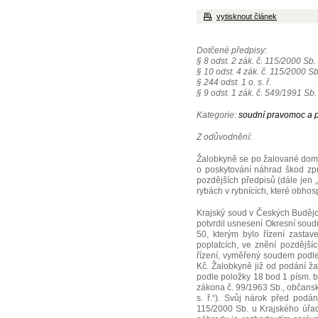
vytisknout článek
Dotčené předpisy:
§ 8 odst. 2 zák. č. 115/2000 Sb.
§ 10 odst. 4 zák. č. 115/2000 Sb
§ 244 odst. 1 o. s. ř.
§ 9 odst. 1 zák. č. 549/1991 Sb.
Kategorie:
soudní pravomoc a p
Z odůvodnění:
Žalobkyně se po žalované domá
o poskytování náhrad škod zp
pozdějších předpisů (dále jen
rybách v rybnících, které obhos
Krajský soud v Českých Budějo
potvrdil usnesení Okresní soud
50, kterým bylo řízení zasta
poplatcích, ve znění pozdější
řízení, vyměřený soudem podle
Kč. Žalobkyně již od podání ža
podle položky 18 bod 1 písm. b)
zákona č. 99/1963 Sb., občansk
s. ř.“). Svůj nárok před podá
115/2000 Sb. u Krajského úřad