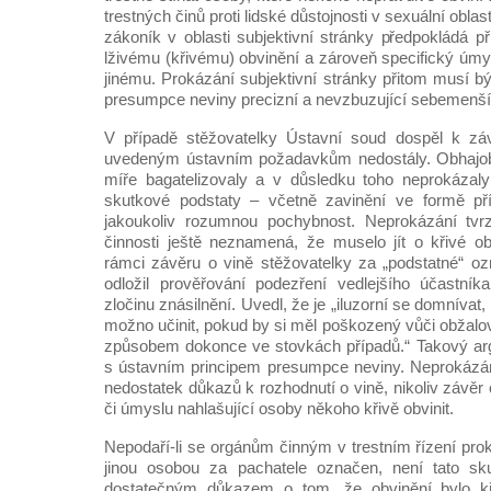
trestných činů proti lidské důstojnosti v sexuální oblas
zákoník v oblasti subjektivní stránky předpokládá 
lživému (křivému) obvinění a zároveň specifický úmysl
jinému. Prokázání subjektivní stránky přitom musí b
presumpce neviny precizní a nevzbuzující sebemenší
V případě stěžovatelky Ústavní soud dospěl k zá
uvedeným ústavním požadavkům nedostály. Obhajobu
míře bagatelizovaly a v důsledku toho neprokázal
skutkové podstaty – včetně zavinění ve formě 
jakoukoliv rozumnou pochybnost. Neprokázání tvrz
činnosti ještě neznamená, že muselo jít o křivé o
rámci závěru o vině stěžovatelky za „podstatné“ ozn
odložil prověřování podezření vedlejšího účastní
zločinu znásilnění. Uvedl, že je „iluzorní se domnívat
možno učinit, pokud by si měl poškozený vůči obžalo
způsobem dokonce ve stovkách případů.“ Takový arg
s ústavním principem presumpce neviny. Neprokázán
nedostatek důkazů k rozhodnutí o vině, nikoliv závěr 
či úmyslu nahlašující osoby někoho křivě obvinit.
Nepodaří-li se orgánům činným v trestním řízení pro
jinou osobou za pachatele označen, není tato s
dostatečným důkazem o tom, že obvinění bylo k