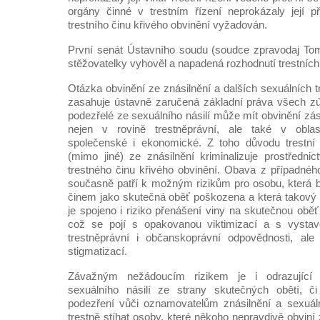
orgány činné v trestním řízení neprokázaly její p
trestního činu křivého obvinění vyžadován.
První senát Ústavního soudu (soudce zpravodaj Tom
stěžovatelky vyhověl a napadená rozhodnutí trestních 
Otázka obvinění ze znásilnění a dalších sexuálních t
zasahuje ústavně zaručená základní práva všech z
podezřelé ze sexuálního násilí může mít obvinění zá
nejen v rovině trestněprávní, ale také v oblast
společenské i ekonomické. Z toho důvodu trestní 
(mimo jiné) ze znásilnění kriminalizuje prostředni
trestného činu křivého obvinění. Obava z případnéh
současně patří k možným rizikům pro osobu, která 
činem jako skutečná oběť poškozena a která takový
je spojeno i riziko přenášení viny na skutečnou oběť
což se pojí s opakovanou viktimizací a s vystav
trestněprávní i občanskoprávní odpovědnosti, al
stigmatizací.
Závažným nežádoucím rizikem je i odrazující 
sexuálního násilí ze strany skutečných obětí, č
podezření vůči oznamovatelům znásilnění a sexuální
trestně stíhat osoby, které někoho nepravdivě obviní 