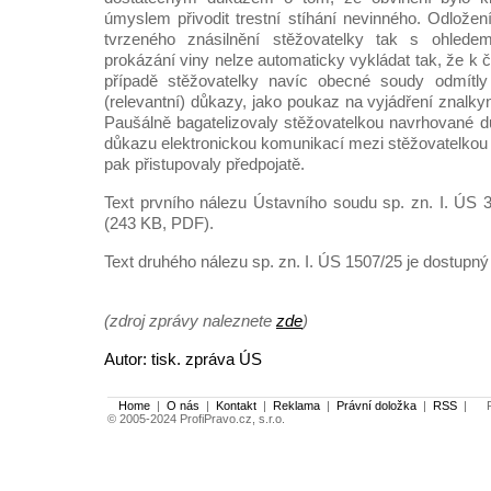
úmyslem přivodit trestní stíhání nevinného. Odložení 
tvrzeného znásilnění stěžovatelky tak s ohled
prokázání viny nelze automaticky vykládat tak, že k 
případě stěžovatelky navíc obecné soudy odmítly
(relevantní) důkazy, jako poukaz na vyjádření znalky
Paušálně bagatelizovaly stěžovatelkou navrhované 
důkazu elektronickou komunikací mezi stěžovatelkou
pak přistupovaly předpojatě.
Text prvního nálezu Ústavního soudu sp. zn. I. ÚS 
(243 KB, PDF).
Text druhého nálezu sp. zn. I. ÚS 1507/25 je dostupn
(zdroj zprávy naleznete
zde
)
Autor: tisk. zpráva ÚS
Home
|
O nás
|
Kontakt
|
Reklama
|
Právní doložka
|
RSS
|
Po
© 2005-2024 ProfiPravo.cz, s.r.o.