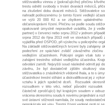
stěžovatelku vinnou z (pokračujícího) přečinu křivého
trestu odnětí svobody v trvání dvanácti měsíců, přič
na zkušební dobu dvaceti měsíců. Stěžovatelce sou
nahradit poškozenému (v tomto řízení vedlejší účas
ve výši 20 000 Kč a se zbytkem uplatněného 
občanskoprávní řízení. Přečinu se podle soudu stěžov
opakovaně úmyslně nepravdivě uváděla, že ji vedlejš
partner) v červenci nebo srpnu 2012 v jednom případ
srpna 2012 do října 2013 měl ve stovkách případů zn
vyjádřila před OSPOD, při výslechu u policejního org
Na základě stěžovatelčiných tvrzení byly zahájeny úk
podezření ze spáchání zvlášť závažného zločinu z
vedlejším účastníkem. Policejní orgán však tuto v
zahájení trestního stíhání vedlejšího účastníka. Kra
odvolání zamítl. Nejvyšší soud následně odmítl její d
závěru, že byl dostatečně zjištěn skutkový st
stěžovatelka o znásilněních vědomě lhala, a to s úmy
účastníkovi trestní stíhání a diskvalifikovat jej z vý
vztahu k jejich společné dceři. Rozsudek okresní
rozsudkem v této věci, neboť původní rozsudek (
částečně zprošťující) byl krajským soudem v odsuzu
vrácena okresnímu soudu k novému projednání a rozh
své ústavní stížnosti namítala, že soudy nedostatečně
neprokázaly její vinu. Trestní řízení vedené proti ní se