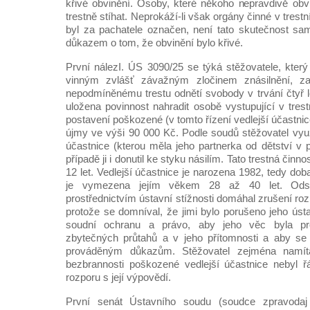
křivé obvinění. Osoby, které někoho nepravdivě obvi
trestně stíhat. Neprokáží-li však orgány činné v trest
byl za pachatele označen, není tato skutečnost s
důkazem o tom, že obvinění bylo křivé.
První nálezI. ÚS 3090/25 se týká stěžovatele, kte
vinným zvlášť závažným zločinem znásilnění, 
nepodmíněnému trestu odnětí svobody v trvání čtyř le
uložena povinnost nahradit osobě vystupující v tres
postavení poškozené (v tomto řízení vedlejší účastn
újmy ve výši 90 000 Kč. Podle soudů stěžovatel využ
účastnice (kterou měla jeho partnerka od dětství v 
případě ji i donutil ke styku násilím. Tato trestná činn
12 let. Vedlejší účastnice je narozena 1982, tedy dob
je vymezena jejím věkem 28 až 40 let. Odso
prostřednictvím ústavní stížnosti domáhal zrušení roz
protože se domníval, že jimi bylo porušeno jeho ús
soudní ochranu a právo, aby jeho věc byla pr
zbytečných průtahů a v jeho přítomnosti a aby se
prováděným důkazům. Stěžovatel zejména namít
bezbrannosti poškozené vedlejší účastnice nebyl 
rozporu s její výpovědí.
První senát Ústavního soudu (soudce zpravoda