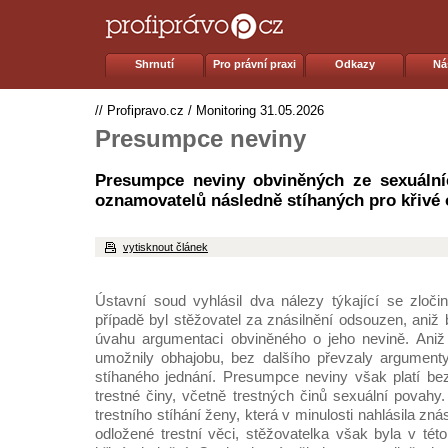
Shrnutí
Pro právní praxi
Odkazy
Ná
//
Profipravo.cz
/
Monitoring
31.05.2026
Presumpce neviny
Presumpce neviny obviněných ze sexuálníc
oznamovatelů následně stíhaných pro křivé 
vytisknout článek
Ústavní soud vyhlásil dva nálezy týkající se zloči
případě byl stěžovatel za znásilnění odsouzen, aniž
úvahu argumentaci obviněného o jeho nevině. Ani
umožnily obhajobu, bez dalšího převzaly argumen
stíhaného jednání. Presumpce neviny však platí be
trestné činy, včetně trestných činů sexuální povahy
trestního stíhání ženy, která v minulosti nahlásila zn
odložené trestní věci, stěžovatelka však byla v této