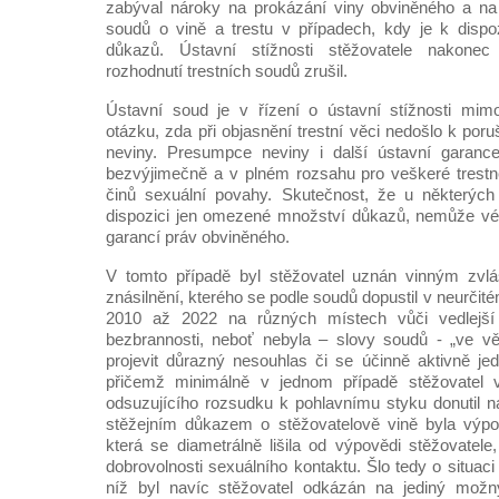
zabýval nároky na prokázání viny obviněného a na
soudů o vině a trestu v případech, kdy je k disp
důkazů. Ústavní stížnosti stěžovatele nakone
rozhodnutí trestních soudů zrušil.
Ústavní soud je v řízení o ústavní stížnosti mimo
otázku, zda při objasnění trestní věci nedošlo k po
neviny. Presumpce neviny i další ústavní garance 
bezvýjimečně a v plném rozsahu pro veškeré trestn
činů sexuální povahy. Skutečnost, že u některých
dispozici jen omezené množství důkazů, nemůže vés
garancí práv obviněného.
V tomto případě byl stěžovatel uznán vinným zvl
znásilnění, kterého se podle soudů dopustil v neurčit
2010 až 2022 na různých místech vůči vedlejší ú
bezbrannosti, neboť nebyla – slovy soudů - „ve vě
projevit důrazný nesouhlas či se účinně aktivně jed
přičemž minimálně v jednom případě stěžovatel ve
odsuzujícího rozsudku k pohlavnímu styku donutil n
stěžejním důkazem o stěžovatelově vině byla výpov
která se diametrálně lišila od výpovědi stěžovatel
dobrovolnosti sexuálního kontaktu. Šlo tedy o situaci „
níž byl navíc stěžovatel odkázán na jediný možn