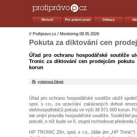
Shrnutí
Pro právní praxi
Odkazy
Ná
//
Profipravo.cz
/
Monitoring
09.05.2026
Pokuta za diktování cen prod
Úřad pro ochranu hospodářské soutěže ulo
Tronic za diktování cen prodejcům pokutu
korun
vytisknout článek
Úřad pro ochranu hospodářské soutěže uložil spole
spol. s r.o., za uzavírání zakázaných dohod omezu
elektrospotřebičů pokutu ve výši 38 971 000 korun. Po
tak unijní pravidla hospodářské soutěže. Soutěžitel po
pokutě, o níž bude ve II. stupni rozhodovat předseda
HP TRONIC Zlín, spol. s r.o., (dále jen „HP Troni