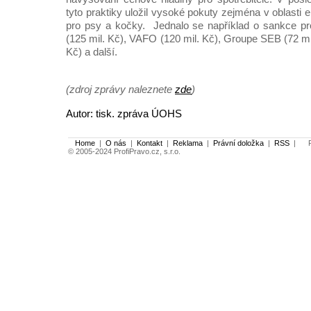
tyto praktiky uložil vysoké pokuty zejména v oblasti 
pro psy a kočky. Jednalo se například o sankce pro
(125 mil. Kč), VAFO (120 mil. Kč), Groupe SEB (72 mi
Kč) a další.
(zdroj zprávy naleznete
zde
)
Autor: tisk. zpráva ÚOHS
Home
|
O nás
|
Kontakt
|
Reklama
|
Právní doložka
|
RSS
|
Po
© 2005-2024 ProfiPravo.cz, s.r.o.