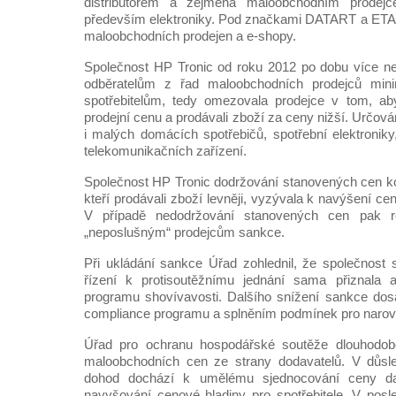
distributorem a zejména maloobchodním prodejc
především elektroniky. Pod značkami DATART a ETA 
maloobchodních prodejen a e-shopy.
Společnost HP Tronic od roku 2012 po dobu více ne
odběratelům z řad maloobchodních prodejců mini
spotřebitelům, tedy omezovala prodejce v tom, aby
prodejní cenu a prodávali zboží za ceny nižší. Určová
i malých domácích spotřebičů, spotřební elektroniky
telekomunikačních zařízení.
Společnost HP Tronic dodržování stanovených cen kon
kteří prodávali zboží levněji, vyzývala k navýšení c
V případě nedodržování stanovených cen pak re
„neposlušným“ prodejcům sankce.
Při ukládání sankce Úřad zohlednil, že společnost
řízení k protisoutěžnímu jednání sama přiznala 
programu shovívavosti. Dalšího snížení sankce dosá
compliance programu a splněním podmínek pro narov
Úřad pro ochranu hospodářské soutěže dlouhodobě 
maloobchodních cen ze strany dodavatelů. V důsled
dohod dochází k umělému sjednocování ceny d
navyšování cenové hladiny pro spotřebitele. V pos