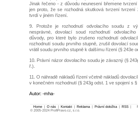
Jinak řečeno - z důvodu neunesení břemene tvrzení
jen proto, že se rozhodná skutková tvrzení tvrzení 
tvrdí v jiném řízení.
9. Protože je rozhodnutí odvolacího soudu z 
nesprávné, dovolací soud rozhodnutí odvolacího 
důvody, pro které bylo zrušeno rozhodnutí odvolací
rozhodnutí soudu prvního stupně, zrušil dovolací soud
vrátil soudu prvního stupně k dalšímu řízení (§ 243e odst
10. Právní názor dovolacího soudu je závazný (§ 243g 
ř.).
11. O náhradě nákladů řízení včetně nákladů dovolac
v konečném rozhodnutí (§ 243g odst. 1 ve spojení s § 1
Autor: -mha-
Home
|
O nás
|
Kontakt
|
Reklama
|
Právní doložka
|
RSS
|
Po
© 2005-2024 ProfiPravo.cz, s.r.o.