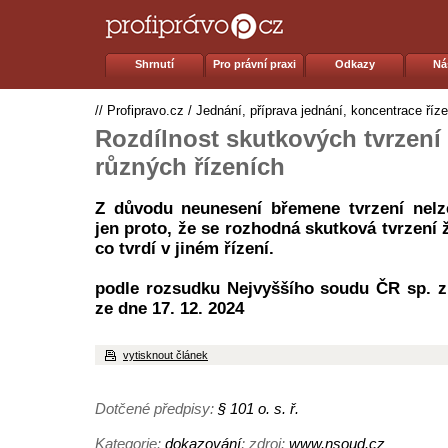
Shrnutí
Pro právní praxi
Odkazy
Ná
//
Profipravo.cz
/
Jednání, příprava jednání, koncentrace říze
Rozdílnost skutkových tvrzení
různých řízeních
Z důvodu neunesení břemene tvrzení nelz
jen proto, že se rozhodná skutková tvrzení ž
co tvrdí v jiném řízení.
podle rozsudku Nejvyššího soudu ČR sp. z
ze dne 17. 12. 2024
vytisknout článek
Dotčené předpisy:
§ 101 o. s. ř.
Kategorie:
dokazování
; zdroj:
www.nsoud.cz