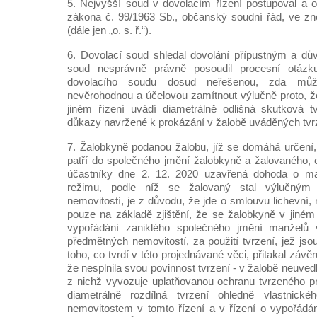
5. Nejvyšší soud v dovolacím řízení postupoval a o
zákona č. 99/1963 Sb., občanský soudní řád, ve zn
(dále jen „o. s. ř.“).
6. Dovolací soud shledal dovolání přípustným a dů
soud nesprávně právně posoudil procesní otázk
dovolacího soudu dosud neřešenou, zda mů
nevěrohodnou a účelovou zamítnout výlučně proto, ž
jiném řízení uvádí diametrálně odlišná skutková t
důkazy navržené k prokázání v žalobě uváděných tvr
7. Žalobkyně podanou žalobu, jíž se domáhá určen
patří do společného jmění žalobkyně a žalovaného, o
účastníky dne 2. 12. 2020 uzavřená dohoda o 
režimu, podle níž se žalovaný stal výlučným 
nemovitostí, je z důvodu, že jde o smlouvu lichevní,
pouze na základě zjištění, že se žalobkyně v jiné
vypořádání zaniklého společného jmění manželů v
předmětných nemovitostí, za použití tvrzení, jež jso
toho, co tvrdí v této projednávané věci, přitakal záv
že nesplnila svou povinnost tvrzení - v žalobě neuved
z nichž vyvozuje uplatňovanou ochranu tvrzeného pr
diametrálně rozdílná tvrzení ohledně vlastnic
nemovitostem v tomto řízení a v řízení o vypořádá