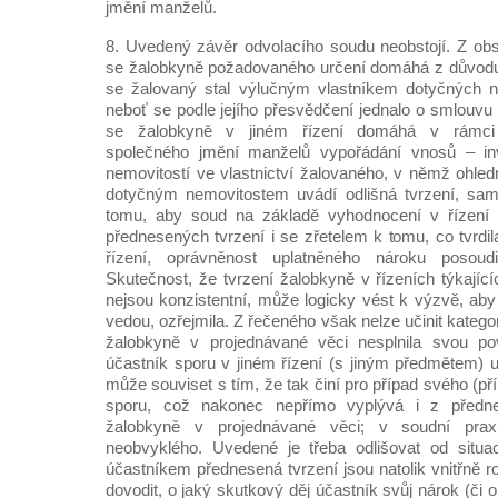
jmění manželů.
8. Uvedený závěr odvolacího soudu neobstojí. Z ob
se žalobkyně požadovaného určení domáhá z důvodu,
se žalovaný stal výlučným vlastníkem dotyčných ne
neboť se podle jejího přesvědčení jednalo o smlouvu 
se žalobkyně v jiném řízení domáhá v rámci 
společného jmění manželů vypořádání vnosů – in
nemovitostí ve vlastnictví žalovaného, v němž ohled
dotyčným nemovitostem uvádí odlišná tvrzení, sam
tomu, aby soud na základě vyhodnocení v řízení
přednesených tvrzení i se zřetelem k tomu, co tvrdi
řízení, oprávněnost uplatněného nároku posou
Skutečnost, že tvrzení žalobkyně v řízeních týkajíc
nejsou konzistentní, může logicky vést k výzvě, aby
vedou, ozřejmila. Z řečeného však nelze učinit katego
žalobkyně v projednávané věci nesplnila svou pov
účastník sporu v jiném řízení (s jiným předmětem) up
může souviset s tím, že tak činí pro případ svého (
sporu, což nakonec nepřímo vyplývá i z předn
žalobkyně v projednávané věci; v soudní prax
neobvyklého. Uvedené je třeba odlišovat od situa
účastníkem přednesená tvrzení jsou natolik vnitřně r
dovodit, o jaký skutkový děj účastník svůj nárok (či 