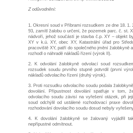
Z odůvodnění:
1. Okresní soud v Příbrami rozsudkem ze dne 18. 1. 2
93, zamítl žalobu o určení, že pozemek parc. č. st.
nádvoří, jehož součástí je stavba č.p. XY – objekt 
XY v k.ú. XY, obec XY, Katastrální úřad pro Středo
pracoviště XY, patří do společného jmění žalobkyně a
rozhodl o náhradě nákladů řízení (výrok II).
2. K odvolání žalobkyně odvolací soud rozsudk
rozsudek soudu prvního stupně potvrdil (první výr
nákladů odvolacího řízení (druhý výrok).
3. Proti rozsudku odvolacího soudu podala žalobkyně 
dovolání. Přípustnost dovolání spatřuje v tom, 
odvolacího soudu závisí na vyřešení otázek, při jej
soud odchýlil od ustálené rozhodovací praxe dovo
rozhodování dovolacího soudu dosud nebyly vyřešeny
4. K dovolání žalobkyně se žalovaný vyjádřil ta
nepřípustné odmítnout.