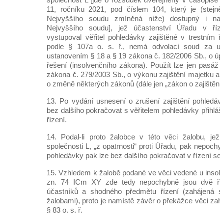
11, ročníku 2021, pod číslem 104, který je (stejn
Nejvyššího soudu zmíněná níže) dostupný i n
Nejvyššího soudu], jež účastenství Úřadu v ř
vystupoval věřitel pohledávky zajištěné v trestním 
podle § 107a o. s. ř., nemá odvolací soud za up
ustanovením § 18 a § 19 zákona č. 182/2006 Sb., o 
řešení (insolvenčního zákona). Použít lze jen pasá
zákona č. 279/2003 Sb., o výkonu zajištění majetku a 
o změně některých zákonů (dále jen „zákon o zajištění
13. Po vydání usnesení o zrušení zajištění pohledá
bez dalšího pokračovat s věřitelem pohledávky přihl
řízení.
14. Podal-li proto žalobce v této věci žalobu, je
společnosti L, „z opatrnosti“ proti Úřadu, pak nepochy
pohledávky pak lze bez dalšího pokračovat v řízení se
15. Vzhledem k žalobě podané ve věci vedené u inso
zn. 74 ICm XY zde tedy nepochybně jsou dvě říz
účastníků a shodného předmětu řízení (zahájená 
žalobami), proto je namístě závěr o překážce věci zah
§ 83 o. s. ř.