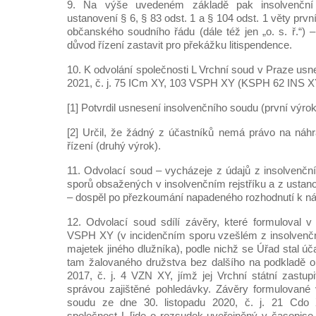
9. Na výše uvedeném základě pak insolvenčn
ustanovení § 6, § 83 odst. 1 a § 104 odst. 1 věty prv
občanského soudního řádu (dále též jen „o. s. ř.“) 
důvod řízení zastavit pro překážku litispendence.
10. K odvolání společnosti L Vrchní soud v Praze us
2021, č. j. 75 ICm XY, 103 VSPH XY (KSPH 62 INS X
[1] Potvrdil usnesení insolvenčního soudu (první výrok
[2] Určil, že žádný z účastníků nemá právo na náh
řízení (druhý výrok).
11. Odvolací soud – vycházeje z údajů z insolvenční
sporů obsažených v insolvenčním rejstříku a z ustanov
– dospěl po přezkoumání napadeného rozhodnutí k ná
12. Odvolací soud sdílí závěry, které formuloval 
VSPH XY (v incidenčním sporu vzešlém z insolvenčn
majetek jiného dlužníka), podle nichž se Úřad stal ú
tam žalovaného družstva bez dalšího na podkladě o
2017, č. j. 4 VZN XY, jímž jej Vrchní státní zastupi
správou zajištěné pohledávky. Závěry formulované
soudu ze dne 30. listopadu 2020, č. j. 21 Cdo
společnost L [jde o rozsudek uveřejněný v časopise 