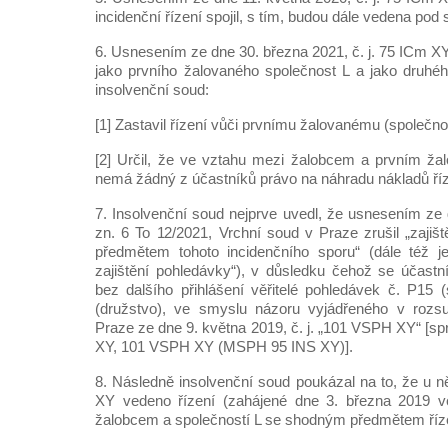
incidenční řízení spojil, s tím, budou dále vedena pod
6. Usnesením ze dne 30. března 2021, č. j. 75 ICm XY,
jako prvního žalovaného společnost L a jako druhé
insolvenční soud:
[1] Zastavil řízení vůči prvnímu žalovanému (společnost
[2] Určil, že ve vztahu mezi žalobcem a prvním ža
nemá žádný z účastníků právo na náhradu nákladů říze
7. Insolvenční soud nejprve uvedl, že usnesením ze 
zn. 6 To 12/2021, Vrchní soud v Praze zrušil „zajišt
předmětem tohoto incidenčního sporu“ (dále též j
zajištění pohledávky“), v důsledku čehož se účastní
bez dalšího přihlášení věřitelé pohledávek č. P15 
(družstvo), ve smyslu názoru vyjádřeného v rozs
Praze ze dne 9. května 2019, č. j. „101 VSPH XY“ [spr
XY, 101 VSPH XY (MSPH 95 INS XY)].
8. Následně insolvenční soud poukázal na to, že u n
XY vedeno řízení (zahájené dne 3. března 2019 v
žalobcem a společností L se shodným předmětem říz