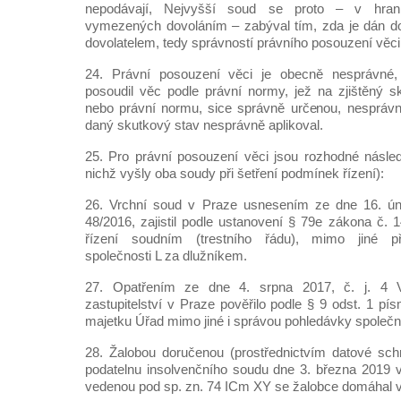
nepodávají, Nejvyšší soud se proto – v hrani
vymezených dovoláním – zabýval tím, zda je dán do
dovolatelem, tedy správností právního posouzení vě
24. Právní posouzení věci je obecně nesprávné, 
posoudil věc podle právní normy, jež na zjištěný 
nebo právní normu, sice správně určenou, nesprávně 
daný skutkový stav nesprávně aplikoval.
25. Pro právní posouzení věci jsou rozhodné násled
nichž vyšly oba soudy při šetření podmínek řízení):
26. Vrchní soud v Praze usnesením ze dne 16. ún
48/2016, zajistil podle ustanovení § 79e zákona č. 
řízení soudním (trestního řádu), mimo jiné p
společnosti L za dlužníkem.
27. Opatřením ze dne 4. srpna 2017, č. j. 4 
zastupitelství v Praze pověřilo podle § 9 odst. 1 pís
majetku Úřad mimo jiné i správou pohledávky společn
28. Žalobou doručenou (prostřednictvím datové sch
podatelnu insolvenčního soudu dne 3. března 2019 
vedenou pod sp. zn. 74 ICm XY se žalobce domáhal vů