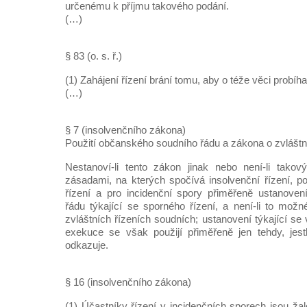
určenému k příjmu takového podání.
(…)
§ 83 (o. s. ř.)
(1) Zahájení řízení brání tomu, aby o téže věci probíhal
(…)
§ 7 (insolvenčního zákona)
Použití občanského soudního řádu a zákona o zvláštn
Nestanoví-li tento zákon jinak nebo není-li tako
zásadami, na kterých spočívá insolvenční řízení, po
řízení a pro incidenční spory přiměřeně ustanove
řádu týkající se sporného řízení, a není-li to mož
zvláštních řízeních soudních; ustanovení týkající s
exekuce se však použijí přiměřeně jen tehdy, jest
odkazuje.
§ 16 (insolvenčního zákona)
(1) Účastníky řízení v incidenčních sporech jsou žal