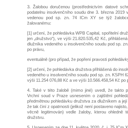
3. Žalobou doručenou (prostřednictvím datové schr
podatelnu insolvenčního soudu dne 3. března 2019 
vedenou pod sp. zn. 74 ICm XY se týž žalobc
žalovanému:
[1] určení, že pohledávka WPB Capital, spořitelní družs
jen „družstvo“), ve výši 21.820.535,42 Kč, přihlášená
dlužníka vedeného u insolvenčního soudu pod sp. z
po právu,
eventuálně (pro případ, že popření pravosti pohledáv
[2] určení, že pohledávka družstva přihlášená do inso
vedeného u insolvenčního soudu pod sp. zn. KSPH 6
výši 11.254 076,88 Kč a ve výši 10.566.458,54 Kč po 
4. Také v této žalobě (mimo jiné) uvedl, že takto 
Vrchní soud v Praze usnesením o zajištění pohledáv
předmětnou pohledávku družstva za dlužníkem a její 
že tak činí z opatrnosti (jelikož není postaveno najisto
věcně legitimován) vedle žaloby, kterou ohledně t
družstvu.
5. Usnesením ze dne 11. května 2020, č. j. 75 ICm X