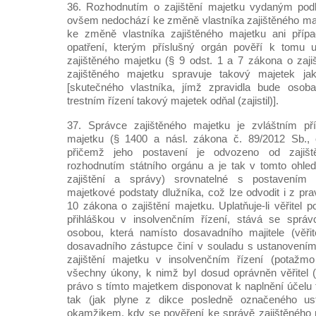
36. Rozhodnutím o zajištění majetku vydaným podl
ovšem nedochází ke změně vlastníka zajištěného maj
ke změně vlastníka zajištěného majetku ani příp
opatření, kterým příslušný orgán pověří k tomu 
zajištěného majetku (§ 9 odst. 1 a 7 zákona o zaji
zajištěného majetku spravuje takový majetek ja
[skutečného vlastníka, jímž zpravidla bude osob
trestním řízení takový majetek odňal (zajistil)].
37. Správce zajištěného majetku je zvláštním př
majetku (§ 1400 a násl. zákona č. 89/2012 Sb., 
přičemž jeho postavení je odvozeno od zajišt
rozhodnutím státního orgánu a je tak v tomto ohle
zajištění a správy) srovnatelné s postavením 
majetkové podstaty dlužníka, což lze odvodit i z pr
10 zákona o zajištění majetku. Uplatňuje-li věřitel 
přihláškou v insolvenčním řízení, stává se správ
osobou, která namísto dosavadního majitele (věřit
dosavadního zástupce činí v souladu s ustanovením
zajištění majetku v insolvenčním řízení (potažm
všechny úkony, k nimž byl dosud oprávněn věřitel 
právo s tímto majetkem disponovat k naplnění účelu 
tak (jak plyne z dikce posledně označeného ust
okamžikem, kdy se pověření ke správě zajištěného 