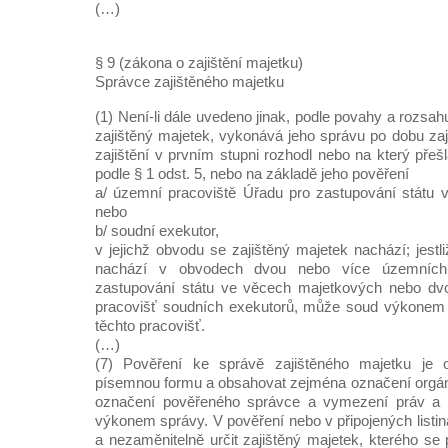
(…)
§ 9 (zákona o zajištění majetku)
Správce zajištěného majetku
(1) Není-li dále uvedeno jinak, podle povahy a rozsahu
zajištěný majetek, vykonává jeho správu po dobu zaj
zajištění v prvním stupni rozhodl nebo na který přeš
podle § 1 odst. 5, nebo na základě jeho pověření
a/ územní pracoviště Úřadu pro zastupování státu 
nebo
b/ soudní exekutor,
v jejichž obvodu se zajištěný majetek nachází; jestl
nachází v obvodech dvou nebo více územních
zastupování státu ve věcech majetkových nebo dv
pracovišť soudních exekutorů, může soud výkonem 
těchto pracovišť.
(…)
(7) Pověření ke správě zajištěného majetku je o
písemnou formu a obsahovat zejména označení orgánu
označení pověřeného správce a vymezení práv a p
výkonem správy. V pověření nebo v připojených listiná
a nezaměnitelně určit zajištěný majetek, kterého se