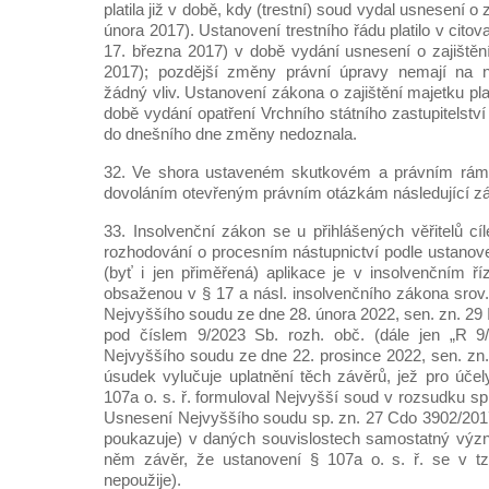
platila již v době, kdy (trestní) soud vydal usnesení o 
února 2017). Ustanovení trestního řádu platilo v cito
17. března 2017) v době vydání usnesení o zajištěn
2017); pozdější změny právní úpravy nemají na n
žádný vliv. Ustanovení zákona o zajištění majetku pla
době vydání opatření Vrchního státního zastupitelstv
do dnešního dne změny nedoznala.
32. Ve shora ustaveném skutkovém a právním rámc
dovoláním otevřeným právním otázkám následující zá
33. Insolvenční zákon se u přihlášených věřitelů cí
rozhodování o procesním nástupnictví podle ustanoven
(byť i jen přiměřená) aplikace je v insolvenčním ř
obsaženou v § 17 a násl. insolvenčního zákona srov
Nejvyššího soudu ze dne 28. února 2022, sen. zn. 29
pod číslem 9/2023 Sb. rozh. obč. (dále jen „R 9
Nejvyššího soudu ze dne 22. prosince 2022, sen. zn.
úsudek vylučuje uplatnění těch závěrů, jež pro účel
107a o. s. ř. formuloval Nejvyšší soud v rozsudku s
Usnesení Nejvyššího soudu sp. zn. 27 Cdo 3902/2017 
poukazuje) v daných souvislostech samostatný význ
něm závěr, že ustanovení § 107a o. s. ř. se v tz
nepoužije).