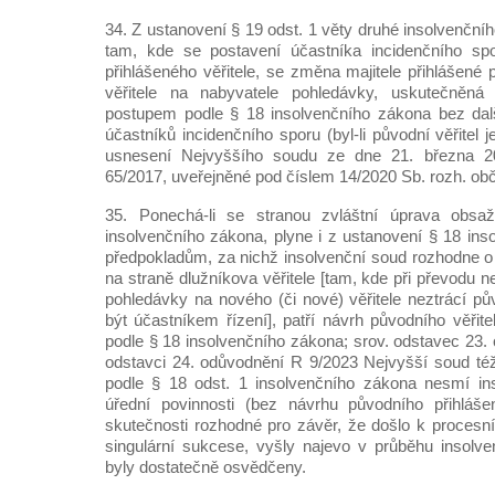
34. Z ustanovení § 19 odst. 1 věty druhé insolvenčn
tam, kde se postavení účastníka incidenčního spo
přihlášeného věřitele, se změna majitele přihlášené
věřitele na nabyvatele pohledávky, uskutečněná 
postupem podle § 18 insolvenčního zákona bez dal
účastníků incidenčního sporu (byl-li původní věřitel 
usnesení Nejvyššího soudu ze dne 21. března 2
65/2017, uveřejněné pod číslem 14/2020 Sb. rozh. obč
35. Ponechá-li se stranou zvláštní úprava obs
insolvenčního zákona, plyne i z ustanovení § 18 ins
předpokladům, za nichž insolvenční soud rozhodne o
na straně dlužníkova věřitele [tam, kde při převodu 
pohledávky na nového (či nové) věřitele neztrácí pův
být účastníkem řízení], patří návrh původního věřit
podle § 18 insolvenčního zákona; srov. odstavec 23.
odstavci 24. odůvodnění R 9/2023 Nejvyšší soud též
podle § 18 odst. 1 insolvenčního zákona nesmí in
úřední povinnosti (bez návrhu původního přihlášen
skutečnosti rozhodné pro závěr, že došlo k procesn
singulární sukcese, vyšly najevo v průběhu insolve
byly dostatečně osvědčeny.