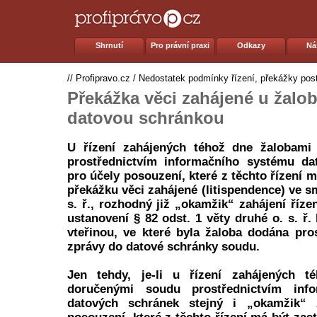
Shrnutí
Pro právní praxi
Odkazy
Ná
//
Profipravo.cz
/
Nedostatek podmínky řízení, překážky post
Překážka věci zahájené u žalo
datovou schránkou
U řízení zahájených téhož dne žalobami
prostřednictvím informačního systému da
pro účely posouzení, které z těchto řízení 
překážku věci zahájené (litispendence) ve sm
s. ř., rozhodný již „okamžik“ zahájení říz
ustanovení § 82 odst. 1 věty druhé o. s. ř
vteřinou, ve které byla žaloba dodána pro
zprávy do datové schránky soudu.
Jen tehdy, je-li u řízení zahájených t
doručenými soudu prostřednictvím inf
datových schránek stejný i „okamžik“ z