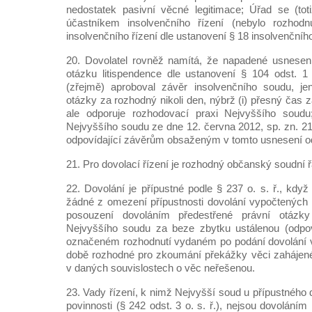
nedostatek pasivní věcné legitimace; Úřad se (tot
účastníkem insolvenčního řízení (nebylo rozhod
insolvenčního řízení dle ustanovení § 18 insolvenčníh
20. Dovolatel rovněž namítá, že napadené usnesení
otázku litispendence dle ustanovení § 104 odst. 1
(zřejmě) aproboval závěr insolvenčního soudu, je
otázky za rozhodný nikoli den, nýbrž (i) přesný čas z
ale odporuje rozhodovací praxi Nejvyššího soudu
Nejvyššího soudu ze dne 12. června 2012, sp. zn. 
odpovídající závěrům obsaženým v tomto usnesení od
21. Pro dovolací řízení je rozhodný občanský soudní ř
22. Dovolání je přípustné podle § 237 o. s. ř., když
žádné z omezení přípustnosti dovolání vypočtených v
posouzení dovoláním předestřené právní otázky 
Nejvyššího soudu za beze zbytku ustálenou (odpo
označeném rozhodnutí vydaném po podání dovolání v 
době rozhodné pro zkoumání překážky věci zahájené 
v daných souvislostech o věc neřešenou.
23. Vady řízení, k nimž Nejvyšší soud u přípustného d
povinnosti (§ 242 odst. 3 o. s. ř.), nejsou dovolání