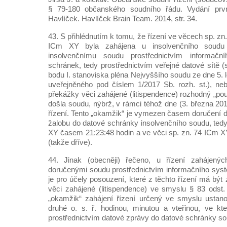
§ 79-180 občanského soudního řádu. Vydání prvn
Havlíček. Havlíček Brain Team. 2014, str. 34.
43. S přihlédnutím k tomu, že řízení ve věcech sp. zn
ICm XY byla zahájena u insolvenčního soudu
insolvenčnímu soudu prostřednictvím informač
schránek, tedy prostřednictvím veřejné datové sítě (s
bodu I. stanoviska pléna Nejvyššího soudu ze dne 5. 
uveřejněného pod číslem 1/2017 Sb. rozh. st.), ne
překážky věci zahájené (litispendence) rozhodný „po
došla soudu, nýbrž, v rámci téhož dne (3. března 201
řízení. Tento „okamžik“ je vymezen časem doručení d
žalobu do datové schránky insolvenčního soudu, tedy
XY časem 21:23:48 hodin a ve věci sp. zn. 74 ICm 
(takže dříve).
44. Jinak (obecněji) řečeno, u řízení zahájený
doručenými soudu prostřednictvím informačního sys
je pro účely posouzení, které z těchto řízení má bý
věci zahájené (litispendence) ve smyslu § 83 odst. 
„okamžik“ zahájení řízení určený ve smyslu ustano
druhé o. s. ř. hodinou, minutou a vteřinou, ve kt
prostřednictvím datové zprávy do datové schránky so