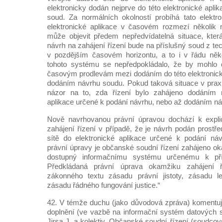
elektronicky dodán nejprve do této elektronické aplik
soud. Za normálních okolností probíhá tato elektr
elektronické aplikace v časovém rozmezí několik 
může objevit předem nepředvídatelná situace, kter
návrh na zahájení řízení bude na příslušný soud z t
v pozdějším časovém horizontu, a to i v řádu něko
tohoto systému se nepředpokládalo, že by mohlo 
časovým prodlevám mezi dodáním do této elektronic
dodáním návrhu soudu. Pokud taková situace v praxi
názor na to, zda řízení bylo zahájeno dodáním n
aplikace určené k podání návrhu, nebo až dodáním ná
Nově navrhovanou právní úpravou dochází k expli
zahájení řízení v případě, že je návrh podán prostř
sítě do elektronické aplikace určené k podání ná
právní úpravy je občanské soudní řízení zahájeno o
dostupný informačnímu systému určenému k pří
Předkládaná právní úprava okamžiku zahájení 
zákonného textu zásadu právní jistoty, zásadu l
zásadu řádného fungování justice.“
42. V témže duchu (jako důvodová zpráva) koment
doplnění (ve vazbě na informační systém datových sc
Jirsa J. a kolektiv. Občanské soudní řízení (soudcov