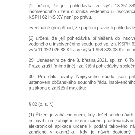
[1] určení, že její pohledávka ve výši 13.351.3
insolvenčního řízení dlužníka vedeného u insolven
KSPH 62 INS XY není po právu,
eventuálně (pro případ, že popření pravosti pohledáv
[2] určení, že její pohledávka přihlášená do insolv
vedeného u insolvenčního soudu pod sp. zn. KSPH 6
výši 11.392.026,88 Kč a ve výši 1.959.323,03 Kč po p
29. Usnesením ze dne 8. března 2021, sp. zn. 6 To
Praze zrušil (mimo jiné) i zajištění pohledávky společ
30. Pro další úvahy Nejvyššího soudu jsou pak
ustanovení občanského soudního řádu, insolvenčního
a zákona o zajištění majetku:
§ 82 (o. s. ř.)
(1) Řízení je zahájeno dnem, kdy došel soudu návrh 
je návrh na zahájení řízení učiněn prostřednictví
elektronické aplikace určené k podání takového návr
zahájeno v okamžiku, kdy je návrh dostupný 