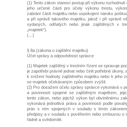
(1) Tento zákon stanoví postup při výkonu rozhodnutí 
jeho určené části pro účely výkonu trestu, výko
zabrání části majetku nebo uspokojení nároku poškoz
a při správě takového majetku, jakož i při správě v
vydaných, odňatých nebo jinak zajištěných v tre
„majetek“).
(…)
§ 8a (zákona o zajištění majetku)
Účel správy a odpovědnost správce
(1) Majetek zajištěný v trestním řízení se spravuje p
je zapotřebí právně jednat nebo činit potřebné úkony
k snížení hodnoty zajištěného majetku nebo k jeho 
se majetek očekávaným způsobem zvýšil.
(2) Pro dosažení účelu správy správce vykonává v 
a povinnosti spojené se zajištěným majetkem, jej
tento zákon, nebo jejichž výkon byl obviněnému z
vykonává jednotlivá práva a povinnosti podle povah
práv s ním spojených v souladu s tímto zákonem 
předpisy a v souladu s pověřením nebo smlouvou o s
řádně a svědomitě.