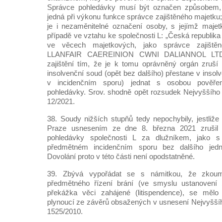
Správce pohledávky musí být označen způsobem, 
jedná při výkonu funkce správce zajištěného majetku
je i nezaměnitelné označení osoby, s jejímž maj
případě ve vztahu ke společnosti L: „Česká republik
ve věcech majetkových, jako správce zajištěn
LLANFAIR CAEREINION CWNI DALIANNOL LTD.“)
zajištění tím, že je k tomu oprávněný orgán zruší 
insolvenční soud (opět bez dalšího) přestane v inso
v incidenčním sporu) jednat s osobou pověřen
pohledávky. Srov. shodně opět rozsudek Nejvyššího
12/2021.
38. Soudy nižších stupňů tedy nepochybily, jestliže
Praze usnesením ze dne 8. března 2021 zrušil (m
pohledávky společnosti L za dlužníkem, jako 
předmětném incidenčním sporu bez dalšího jedn
Dovolání proto v této části není opodstatněné.
39. Zbývá vypořádat se s námitkou, že zkoum
předmětného řízení brání (ve smyslu ustanovení 
překážka věci zahájené (litispendence), se mělo
plynoucí ze závěrů obsažených v usnesení Nejvyšší
1525/2010.