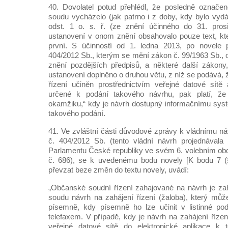
40. Dovolatel potud přehlédl, že posledně označe
soudu vycházelo (jak patrno i z doby, kdy bylo vydá
odst. 1 o. s. ř. (ze znění účinného do 31. pros
ustanovení v onom znění obsahovalo pouze text, kte
první. S účinností od 1. ledna 2013, po novele
404/2012 Sb., kterým se mění zákon č. 99/1963 Sb., 
znění pozdějších předpisů, a některé další zákony,
ustanovení doplněno o druhou větu, z níž se podává, ž
řízení učiněn prostřednictvím veřejné datové sítě 
určené k podání takového návrhu, pak platí, že 
okamžiku,“ kdy je návrh dostupný informačnímu sys
takového podání.
41. Ve zvláštní části důvodové zprávy k vládnímu n
č. 404/2012 Sb. (tento vládní návrh projednával
Parlamentu České republiky ve svém 6. volebním obd
č. 686), se k uvedenému bodu novely [K bodu 7 (§ 
převzat beze změn do textu novely, uvádí:
„Občanské soudní řízení zahajované na návrh je za
soudu návrh na zahájení řízení (žaloba), který mů
písemně, kdy písemně ho lze učinit v listinné pod
telefaxem. V případě, kdy je návrh na zahájení říze
veřejné datové sítě do elektronické aplikace k 