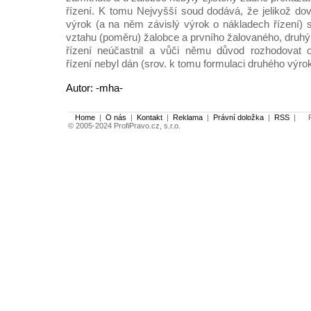
řízení. K tomu Nejvyšší soud dodává, že jelikož d
výrok (a na něm závislý výrok o nákladech řízení) 
vztahu (poměru) žalobce a prvního žalovaného, druhý
řízení neúčastnil a vůči němu důvod rozhodovat 
řízení nebyl dán (srov. k tomu formulaci druhého výro
Autor: -mha-
Home
|
O nás
|
Kontakt
|
Reklama
|
Právní doložka
|
RSS
|
Po
© 2005-2024 ProfiPravo.cz, s.r.o.