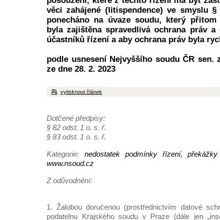
posouzení, které z těchto řízení má být za
věci zahájené (litispendence) ve smyslu § 
ponecháno na úvaze soudu, který přitom 
byla zajištěna spravedlivá ochrana práv 
účastníků řízení a aby ochrana práv byla ryc
podle usnesení Nejvyššího soudu ČR sen. z
ze dne 28. 2. 2023
vytisknout článek
Dotčené předpisy:
§ 82 odst. 1 o. s. ř.
§ 83 odst. 1 o. s. ř.
Kategorie:
nedostatek podmínky řízení, překážky
www.nsoud.cz
Z odůvodnění:
1. Žalobou doručenou (prostřednictvím datové schr
podatelnu Krajského soudu v Praze (dále jen „ins