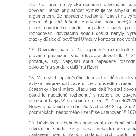
16. Proti prvnímu výroku usnesení odvolacího sou
dovolání, jehož přípustnost vymezuje ve smyslu us
argumentem, že napadené rozhodnutí závisí na vyře
práva, při jejichž řešení se odvolací soud odchýlil
praxe dovolacího soudu, případně otázek proc
rozhodování dovolacího soudu dosud nebyly vyře
otázky důsledků pověření Úřadu v kontextu insolvenčn
17. Dovolatel namítá, že napadené rozhodnutí 
právním posouzení věci (dovolací důvod dle § 241
požaduje, aby Nejvyšší soud napadené rozhodnut
odvolacímu soudu k dalšímu řízení.
18. V mezích uplatněného dovolacího důvodu dovo
vytýká nesprávnost závěru, že v důsledku zrušení 
účastníky řízení místo Úřadu bez dalšího stali dovola
potud je napadené rozhodnutí v rozporu se závěr
usnesení Nejvyššího soudu sp. zn. 21 Cdo 4625/2
Nejvyššího soudu ze dne 29. května 2019, sp. zn. 
podmínkách „nesporného řízení“ se ustanovení § 107a o
19. Důsledkem chybného posouzení označené otázk
odvolacího soudu, že je dána překážka věci zah
zastavení řízení). Žalobu podanou proti Úřadu m