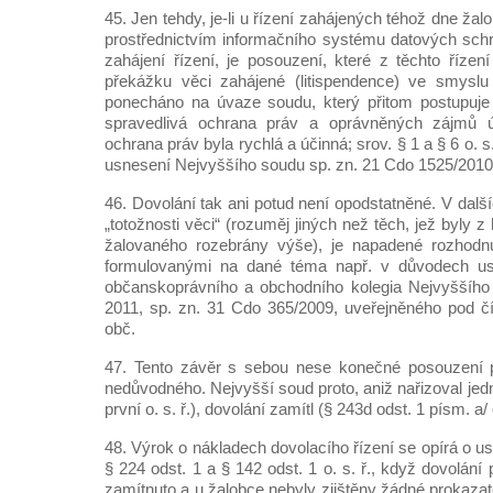
45. Jen tehdy, je-li u řízení zahájených téhož dne ž
prostřednictvím informačního systému datových schr
zahájení řízení, je posouzení, které z těchto říze
překážku věci zahájené (litispendence) ve smyslu 
ponecháno na úvaze soudu, který přitom postupuje 
spravedlivá ochrana práv a oprávněných zájmů ú
ochrana práv byla rychlá a účinná; srov. § 1 a § 6 o. 
usnesení Nejvyššího soudu sp. zn. 21 Cdo 1525/2010
46. Dovolání tak ani potud není opodstatněné. V dal
„totožnosti věci“ (rozuměj jiných než těch, jež byly z 
žalovaného rozebrány výše), je napadené rozhodn
formulovanými na dané téma např. v důvodech us
občanskoprávního a obchodního kolegia Nejvyššího
2011, sp. zn. 31 Cdo 365/2009, uveřejněného pod č
obč.
47. Tento závěr s sebou nese konečné posouzení 
nedůvodného. Nejvyšší soud proto, aniž nařizoval jedn
první o. s. ř.), dovolání zamítl (§ 243d odst. 1 písm. a/ o
48. Výrok o nákladech dovolacího řízení se opírá o us
§ 224 odst. 1 a § 142 odst. 1 o. s. ř., když dovolání
zamítnuto a u žalobce nebyly zjištěny žádné prokaza