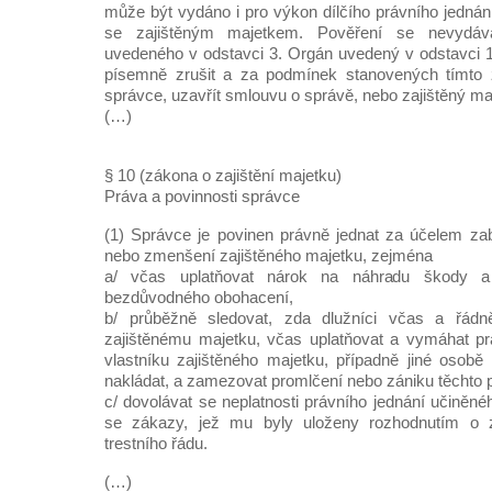
může být vydáno i pro výkon dílčího právního jedná
se zajištěným majetkem. Pověření se nevydá
uvedeného v odstavci 3. Orgán uvedený v odstavci 
písemně zrušit a za podmínek stanovených tímto 
správce, uzavřít smlouvu o správě, nebo zajištěný m
(…)
§ 10 (zákona o zajištění majetku)
Práva a povinnosti správce
(1) Správce je povinen právně jednat za účelem za
nebo zmenšení zajištěného majetku, zejména
a/ včas uplatňovat nárok na náhradu škody 
bezdůvodného obohacení,
b/ průběžně sledovat, zda dlužníci včas a řád
zajištěnému majetku, včas uplatňovat a vymáhat práv
vlastníku zajištěného majetku, případně jiné osob
nakládat, a zamezovat promlčení nebo zániku těchto p
c/ dovolávat se neplatnosti právního jednání učiněn
se zákazy, jež mu byly uloženy rozhodnutím o za
trestního řádu.
(…)