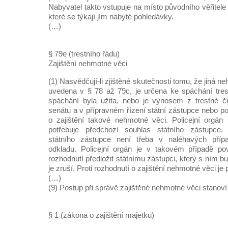
Nabyvatel takto vstupuje na místo původního věřitele 
které se týkají jím nabyté pohledávky.
(…)
§ 79e (trestního řádu)
Zajištění nehmotné věci
(1) Nasvědčují-li zjištěné skutečnosti tomu, že jiná n
uvedena v § 78 až 79c, je určena ke spáchání tres
spáchání byla užita, nebo je výnosem z trestné č
senátu a v přípravném řízení státní zástupce nebo po
o zajištění takové nehmotné věci. Policejní orgán
potřebuje předchozí souhlas státního zástupce.
státního zástupce není třeba v naléhavých příp
odkladu. Policejní orgán je v takovém případě p
rozhodnutí předložit státnímu zástupci, který s ním b
je zruší. Proti rozhodnutí o zajištění nehmotné věci je 
(…)
(9) Postup při správě zajištěné nehmotné věci stanoví 
§ 1 (zákona o zajištění majetku)