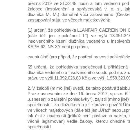
března 2019 ve 21:23:48 hodin a tam vedenou pod
žalobce (Insolvenční a správcovská v. o. s., ja
dlužníka M. M.) domáhal vůči žalovanému (České 
zastupování státu ve věcech majetkových):
[1] určení, že pohledávka LLANFAIR CAEREINIO
(dále též jen „společnost L“) ve výši 13.351.34
insolvenčního řízení dlužníka vedeného u insolven
KSPH 62 INS XY není po právu,
eventuálně (pro případ, že popření pravosti pohledáv
[2] určení, že pohledávka společnosti L přihlášená 
dlužníka vedeného u insolvenčního soudu pod sp. z
právu ve výši 11.392.026,88 Kč a ve výši 1.959.323,0
2. V žalobě (mimo jiné) uvedl, že takto podává žalobu
Praze usnesením ze dne 16. února 2017, sp. zn. 6 T
„usnesení o zajištění pohledávky“), zajistil (mimo ji
společnosti L za dlužníkem a její správou pověřil Úř
ve věcech majetkových (dále též jen „Úřad“ nebo „sp
tak činí z opatrnosti (jelikož není postaveno najisto
věcně legitimován) vedle žaloby, kterou ohledně t
společnosti L.