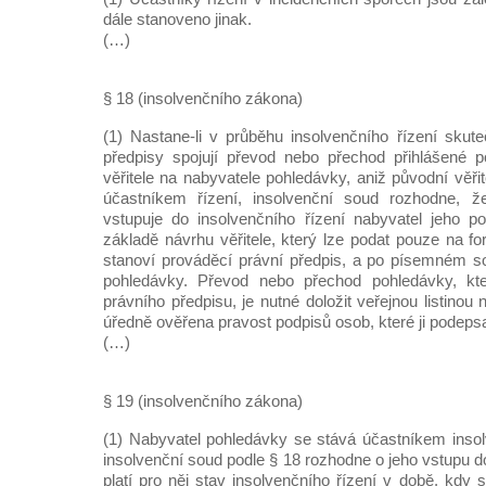
dále stanoveno jinak.
(…)
§ 18 (insolvenčního zákona)
(1) Nastane-li v průběhu insolvenčního řízení skute
předpisy spojují převod nebo přechod přihlášené 
věřitele na nabyvatele pohledávky, aniž původní věřit
účastníkem řízení, insolvenční soud rozhodne, že
vstupuje do insolvenčního řízení nabyvatel jeho p
základě návrhu věřitele, který lze podat pouze na for
stanoví prováděcí právní předpis, a po písemném s
pohledávky. Převod nebo přechod pohledávky, kt
právního předpisu, je nutné doložit veřejnou listinou n
úředně ověřena pravost podpisů osob, které ji podepsa
(…)
§ 19 (insolvenčního zákona)
(1) Nabyvatel pohledávky se stává účastníkem insolv
insolvenční soud podle § 18 rozhodne o jeho vstupu do
platí pro něj stav insolvenčního řízení v době, kdy 