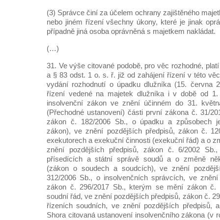
(3) Správce činí za účelem ochrany zajištěného maje
nebo jiném řízení všechny úkony, které je jinak opráv
případně jiná osoba oprávněná s majetkem nakládat.
(…)
31. Ve výše citované podobě, pro věc rozhodné, platí
a § 83 odst. 1 o. s. ř. již od zahájení řízení v této vě
vydání rozhodnutí o úpadku dlužníka (15. června 2
řízení vedené na majetek dlužníka i v době od 1
insolvenční zákon ve znění účinném do 31. května
(Přechodné ustanovení) části první zákona č. 31/2
zákon č. 182/2006 Sb., o úpadku a způsobech jeh
zákon), ve znění pozdějších předpisů, zákon č. 12
exekutorech a exekuční činnosti (exekuční řád) a o 
znění pozdějších předpisů, zákon č. 6/2002 Sb.,
přísedících a státní správě soudů a o změně něk
(zákon o soudech a soudcích), ve znění pozdější
312/2006 Sb., o insolvenčních správcích, ve znění
zákon č. 296/2017 Sb., kterým se mění zákon č. 
soudní řád, ve znění pozdějších předpisů, zákon č. 29
řízeních soudních, ve znění pozdějších předpisů, a
Shora citovaná ustanovení insolvenčního zákona (v 