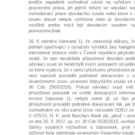
jestliže napadené rozhodnutí závisí na vyřešení
procesního práva, při jejímž řešení se odvolací so
rozhodovací praxe dovolacího soudu nebo která v 
soudu dosud nebyla vyřešena nebo je dovolací
rozdílně anebo má-li být dovolacím soudem vy
posouzena jinak.
16. K námitce žalované 1), že „neexistují důkazy, ž
jednání spočívající v označení výrobků ‚bez halogenů‘
internetové stránce mělo v České republice jakýkoli
uvádí, že tato nezakládá přípustnost dovolání podl
odvolací soud se neodchýlil svým postupem od judik
ze které vyplývá, že v rámci přezkumu příslušnosti po
není namístě provádět podrobné dokazování v so
skutečnostmi (srov. usnesení Nejvyššího soudu ze d
30 Cdo 2503/2016). Pokud odvolací soud měl
příslušnost posoudit ve světle dostupných informa
tvrzení žalované 1), nebylo nutné již ve fázi p
příslušnosti provádět podrobné dokazování tak, jak 
rozhodnutím ve věci samé (srov. rozsudek SDEU ze d
C-375/13, H. K. proti Barclays Bank plc, jakož i us
ze dne 25. 4. 2017, sp. zn. 30 Cdo 5535/2015, uveře
Sbírky soudních rozhodnutí a stanovisek, proti
stížnost byla odmítnuta usnesením Ústavního soudu 