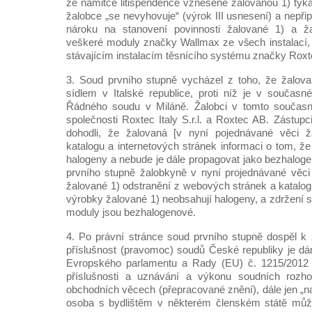
že námitce litispendence vznesené žalovanou 1) týka
žalobce „se nevyhovuje“ (výrok III usnesení) a nepřip
nároku na stanovení povinnosti žalované 1) a ža
veškeré moduly značky Wallmax ze všech instalací,
stávajícím instalacím těsnícího systému značky Roxt
3. Soud prvního stupně vycházel z toho, že žalova
sídlem v Italské republice, proti níž je v součas
Řádného soudu v Miláně. Žalobci v tomto současn
společnosti Roxtec Italy S.r.l. a Roxtec AB. Zástupc
dohodli, že žalovaná [v nyní pojednávané věci ž
katalogu a internetových stránek informaci o tom, že
halogeny a nebude je dále propagovat jako bezhaloge
prvního stupně žalobkyně v nyní projednávané věci
žalované 1) odstranění z webových stránek a katalogu 
výrobky žalované 1) neobsahují halogeny, a zdržení se
moduly jsou bezhalogenové.
4. Po právní stránce soud prvního stupně dospěl k
příslušnost (pravomoc) soudů České republiky je dán
Evropského parlamentu a Rady (EU) č. 1215/2012 
příslušnosti a uznávání a výkonu soudních rozh
obchodních věcech (přepracované znění), dále jen „nař
osoba s bydlištěm v některém členském státě můž