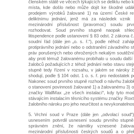
členském státě ve věcech týkajících se deliktu nebo k
místa, kde došlo nebo může dojít ke škodné událos
prodejem výrobků žalované 1) na území České re
deliktnímu jednání, jenž má za následek vznik 
mezinárodní příslušnost (pravomoc) soudu pr
rozhodovat. Soud prvního stupně naopak shle
litispendence podle ustanovení § 83 odst. 2 zákona 
soudní řád (dále jen „o. s. ř.“), podle něhož zaháj
protiprávního jednání nebo o odstranění závadného 
práv porušených nebo ohrožených nekalým soutěžní
aby proti témuž žalovanému probíhalo u soudu další 
žalobců požadujících z téhož jednání nebo stavu ste
stupně tedy řízení v rozsahu, v jakém se nároky ž
shodují, podle § 104 odst. 1 o. s. ř. pro nedostatek 
Nakonec soud prvního stupně rozhodl o návrhu žalobk
o stanovení povinnosti žalované 1) a žalovanému 3) 
značky WallMax „ze všech instalací“, kdy tyto mod
stávajícím instalacím těsnícího systému značky Roxtec
žalobního nároku pro jeho neurčitost a nevykonatelnost
5. Vrchní soud v Praze (dále jen „odvolací soud
usnesením potvrdil usnesení soudu prvního stupně 
správném znění, že námitky vznesené žalova
mezinárodní příslušnosti českých soudů a o přek