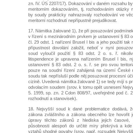
zn. IV. ÚS 2207/17). Dokazování v daném rozsahu by 
meritorním dokazováním, tj. rozhodováním otázky m
by soudy prakticky nahrazovaly rozhodování ve vě
meritorní rozhodnutí nepřípustně prejudikovat.
17. Námitka žalované 1), že při posuzování podmínek
v řízení s mezinárodním prvkem je ustanovení § 83 ods
čl. 29 odst. 1 nařízení Brusel I bis a jeho použití t
přípustnost dovolání založit, neboť v nyní posuzo
soud vyloučil použití § 83 odst. 2 o. s. ř. nikol
litispendence je upravena nařízením Brusel I bis, 
ustanovení § 83 odst. 2 o. s. ř. se pro svou teritor
pouze na soudní řízení zahájená na území České r
soudu tak nepřísluší podle něj posuzovat procesní úč
cizině. Uvedená námitka žalované 1) se tedy míjí s 
odvolacím soudem (srov. k tomu opět usnesení Nejv
5. 1999, sp. zn. 2 Cdon 808/97, uveřejněné pod č. 
rozhodnutí a stanovisek).
18. Nejvyšší soud k dané problematice dodává, ž
zákona zvláštního a zákona obecného lze hovořit 
úpravy těchto zákonů z hlediska jejich časové, 
působnosti alespoň do určité míry překrývá a kde
vztahů shodné povahy (srov. např. rozsudek Nejvyšš