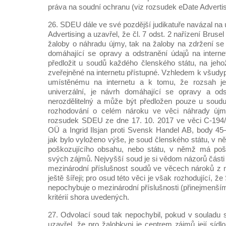
práva na soudní ochranu (viz rozsudek eDate Advertis
26. SDEU dále ve své pozdější judikatuře navázal na
Advertising a uzavřel, že čl. 7 odst. 2 nařízení Brusel
žaloby o náhradu újmy, tak na žaloby na zdržení se
domáhající se opravy a odstranění údajů na intern
předložit u soudů každého členského státu, na jeh
zveřejněné na internetu přístupné. Vzhledem k všud
umístěnému na internetu a k tomu, že rozsah je
univerzální, je návrh domáhající se opravy a ods
nerozdělitelný a může být předložen pouze u soudu,
rozhodování o celém nároku ve věci náhrady újmy
rozsudek SDEU ze dne 17. 10. 2017 ve věci C-194/
OÜ a Ingrid Ilsjan proti Svensk Handel AB, body 4
jak bylo vyloženo výše, je soud členského státu, v 
poškozujícího obsahu, nebo státu, v němž má po
svých zájmů. Nejvyšší soud je si vědom názorů části d
mezinárodní příslušnost soudů ve věcech nároků z 
ještě šířeji; pro osud této věci je však rozhodující, 
nepochybuje o mezinárodní příslušnosti (přinejmenší
kritérií shora uvedených.
27. Odvolací soud tak nepochybil, pokud v souladu s
uzavřel, že pro žalobkyni je centrem zájmů její sídl