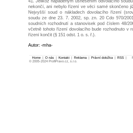
41. Jelikož napadeným usnesením odvolacího soudu 
nekončí, ani nebylo řízení ve věci samé skončeno ji
Nejvyšší soud o nákladech dovolacího řízení (sro
soudu ze dne 23. 7. 2002, sp. zn. 20 Cdo 970/2001
soudních rozhodnutí a stanovisek pod číslem 48/20
včetně tohoto řízení dovolacího bude rozhodnuto v r
řízení končit (§ 151 odst. 1 o. s. ř.).
Autor: -mha-
Home
|
O nás
|
Kontakt
|
Reklama
|
Právní doložka
|
RSS
|
Po
© 2005-2024 ProfiPravo.cz, s.r.o.