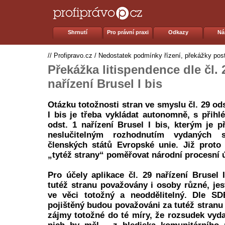
Shrnutí
Pro právní praxi
Odkazy
Ná
//
Profipravo.cz
/
Nedostatek podmínky řízení, překážky post
Překážka litispendence dle čl. 
nařízení Brusel I bis
Otázku totožnosti stran ve smyslu čl. 29 ods
I bis je třeba vykládat autonomně, s přihlé
odst. 1 nařízení Brusel I bis, kterým je 
neslučitelným rozhodnutím vydaných s
členských států Evropské unie. Již prot
„tytéž strany“ poměřovat národní procesní 
Pro účely aplikace čl. 29 nařízení Brusel
tutéž stranu považovány i osoby různé, jest
ve věci totožný a neoddělitelný. Dle SDE
pojištěný budou považováni za tutéž stranu 
zájmy totožné do té míry, že rozsudek vyd