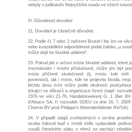
nebyly v judikatuře Nejvyššího soudu ve všech souvi
IV. Důvodnost dovolání
21. Dovolání je částečně důvodné.
22. Podle čl. 7 odst. 2 nařízení Brusel I bis lze ve věc
nebo kvazideliktní odpovědnosti podat žalobu „u sou
může dojít ke škodné události“.
23. Pokud jde o určení místa škodné události, které 
mezinárodní i místní příslušnosti, může jím být po
místo příčinné skutečnosti (tj. místo, kde měl 
povinnost), tak i místo, kde se projevila škoda, resp
těchto dvou míst může podle okolností poskytnout 
týkající se důkazů a organizace řízení (např. rozsu
1976 ve věci 21-76, Handelskwekerij G. J. Bier BV
d'Alsace SA, či rozsudek SDEU ze dne 16. 7. 2009 
Chemie BV proti Philippo's Mineralenfabriek NV/SA).
24. V případě údajů zveřejněných v on-line prostř
osoba žalovat buď v místě sídla vydavatele poškoz
soudů členského státu, v němž se nachází středisk