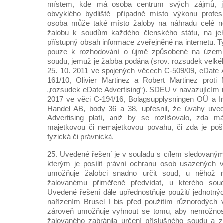
místem, kde má osoba centrum svých zájmů, je
obvyklého bydliště, případně místo výkonu profes
osoba může také místo žaloby na náhradu celé n
žalobu k soudům každého členského státu, na je
přístupný obsah informace zveřejněné na internetu. T
pouze k rozhodování o újmě způsobené na území 
soudu, jemuž je žaloba podána (srov. rozsudek vel
25. 10. 2011 ve spojených věcech C-509/09, eDate Ad
161/10, Olivier Martinez a Robert Martinez proti
„rozsudek eDate Advertising“). SDEU v navazujícím 
2017 ve věci C-194/16, Bolagsupplysningen OÜ a Ing
Handel AB, body 36 a 38, upřesnil, že úvahy uve
Advertising platí, aniž by se rozlišovalo, zda 
majetkovou či nemajetkovou povahu, či zda je po
fyzická či právnická.
25. Uvedené řešení je v souladu s cílem sledovaným 
kterým je posílit právní ochranu osob usazených v
umožňuje žalobci snadno určit soud, u něhož 
žalovanému přiměřeně předvídat, u kterého so
Uvedené řešení dále upřednostňuje použití jednotný
nařízením Brusel I bis před použitím různorodých vn
zároveň umožňuje vyhnout se tomu, aby nemožnost u
žalovaného zabránila určení příslušného soudu a z