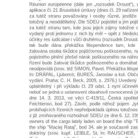
Réunion européenne (dále jen „rozsudek Drouot“), 
aplikace čl. 21 Bruselské úmluvy (dnes čl. 29 nařízen
za tutéž stranu považovány i osoby různé, jestliže 
totožný a neoddělitelný. Dle SDEU pojistitel a jím po
za tutéž stranu tam, kde jsou jejich zájmy totožné 
vydaný proti jednomu z nich by měl – opět z hledisk
účinky res iudicatae i vůči druhému (rozsudek Drouot
tak bude dána překážka litispendence tam, kde
žalována osoba škůdce pojišťovnou poškozeného, na
pojistného plnění přešel nárok poškozeného na náh
řízení bude žalovat škůdce poškozeného a domáhat 
neodpovídá (srov. též SIMON, Pavel. Překážka litispe
In: DRÁPAL, Ljubomír, BUREŠ, Jaroslav a kol. Občans
vydání. Praha: C. H. Beck, 2009, s. 2976.) Uvedený 
uplatnitelný i při výkladu čl. 29 odst. 1 nyní účinné
neboť se jedná o ustanovení obsahově rovnocenná (
dne 14. 3. 2013, ve věci C-419/11, Česká spořitel
Feichterovi, bod 27). Závěr, podle něhož pojem „t
probíhajících řízeních nepředpokládá úplnou totožnost
z již zmiňovaného rozhodnutí SDEU ze dne 6. 12. 199
owners of the cargo lately laden on board the ship "T
the ship "Maciej Rataj", bod 34, ale je současně zas
doktríny (srov. kupř. LEIBLE, St. In: RAUSCHER, T