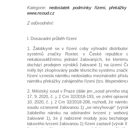
Kategorie:
nedostatek podmínky řízení, překážky
www.nsoud.cz
Z odůvodnění:
I. Dosavadní průběh řízení
1. Žalobkyně se v řízení coby výhradní distributo
systémů značky Roxtec v České republice d
nekalosoutěžnímu jednání žalovaných, ke kterému
dochází prodejem výrobků žalované 1) na území Če
měly být zkopírovány podle těsnícího systému značk
řízení vznesla námitku nedostatku mezinárodní přísl
námitku překážky zahájeného řízení (tzv. litispendenc
2. Městský soud v Praze (dále jen „soud prvního st
17. 9. 2020, č. j. 2 Cm 32/2018-193, ve znění oprav
10. 2020, č. j. 2 Cm 32/2018-208, rozhodl, že námit
soudu vznesené žalovanou 1) „se nevyhovuje“ (výrok
žalobního nároku na odstranění tvrzení z webový
žalované 1), že jí nabízené moduly jsou bezhalog
takového tvrzení žalovanou 1) řízení zastavil (výrok II