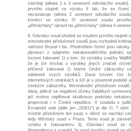
zamítají (alinea 1 a 3 usnesení odvolacího soudu)
prvního stupně ve výroku II tak, že se řízen
nezastavuje (alinea 2 usnesení odvolacího soudu
korekci ve výroku IV usnesení soudu prvníh
„přimáchány“ opravil na „přimíchány“ (alinea 4 usnese
6. Odvolací soud shodně se soudem prvního stupně uz
mezinárodní příslušnosti soudů jsou rozhodná kritéria
nařízení Brusel I bis. Předmětem řízení jsou nároky 
plynoucí z údajného nekalosoutěžního jednání sp
tvrzení žalované 1) o tom, že výrobky značky Wall
že je lze míchat s výrobky jiných značek (včetn
přičemž žalovaná 1) klame české zákazníky certi
odolnosti svých výrobků. Daná tvrzení činí 
internetových stránkách a šíří je v písemné podobě 
českými zákazníky. Mezinárodní příslušnost soudů 
dána, jelikož se negativní účinky žalobkyní vymezen
jež mohou naplňovat skutkovou podstatu nekaloso
projevovat i v České republice. V souladu s judi
Evropské unie (dále jen „SDEU“) je dle čl. 7 odst. 
místně příslušným ten soud, v němž se nachází ce
tedy Městský soud v Praze. Tento soud je zároveň
vztahu k žalovanému 3). Odvolací soud se d
litispendence a uzavřel, že soud prvního stupně na vě