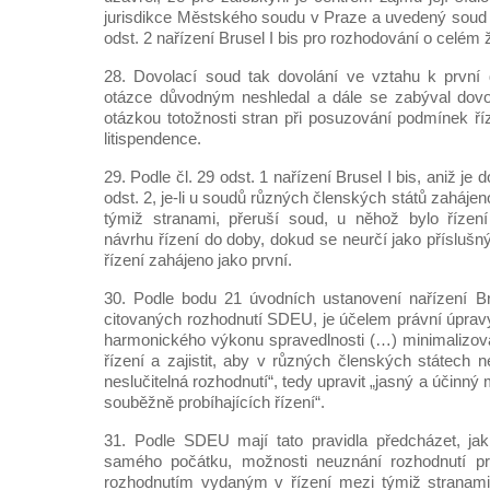
jurisdikce Městského soudu v Praze a uvedený soud je
odst. 2 nařízení Brusel I bis pro rozhodování o celé
28. Dovolací soud tak dovolání ve vztahu k první
otázce důvodným neshledal a dále se zabýval dov
otázkou totožnosti stran při posuzování podmínek ř
litispendence.
29. Podle čl. 29 odst. 1 nařízení Brusel I bis, aniž je 
odst. 2, je-li u soudů různých členských států zahájen
týmiž stranami, přeruší soud, u něhož bylo řízení
návrhu řízení do doby, dokud se neurčí jako příslušn
řízení zahájeno jako první.
30. Podle bodu 21 úvodních ustanovení nařízení Bru
citovaných rozhodnutí SDEU, je účelem právní úpravy
harmonického výkonu spravedlnosti (…) minimalizo
řízení a zajistit, aby v různých členských státech
neslučitelná rozhodnutí“, tedy upravit „jasný a účinn
souběžně probíhajících řízení“.
31. Podle SDEU mají tato pravidla předcházet, ja
samého počátku, možnosti neuznání rozhodnutí pro
rozhodnutím vydaným v řízení mezi týmiž stranami