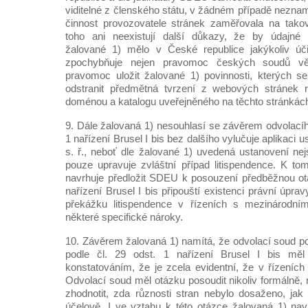
viditelné z členského státu, v žádném případě nezna
činnost provozovatele stránek zaměřovala na tako
toho ani neexistují další důkazy, že by údajné 
žalované 1) mělo v České republice jakýkoliv úč
zpochybňuje nejen pravomoc českých soudů věc
pravomoc uložit žalované 1) povinnosti, kterých s
odstranit předmětná tvrzení z webových stránek r
doménou a katalogu uveřejněného na těchto stránkác
9. Dále žalovaná 1) nesouhlasí se závěrem odvolacíh
1 nařízení Brusel I bis bez dalšího vylučuje aplikaci u
s. ř., neboť dle žalované 1) uvedená ustanovení nej
pouze upravuje zvláštní případ litispendence. K t
navrhuje předložit SDEU k posouzení předběžnou otá
nařízení Brusel I bis připouští existenci právní úpra
překážku litispendence v řízeních s mezinárodní
některé specifické nároky.
10. Závěrem žalovaná 1) namítá, že odvolací soud po
podle čl. 29 odst. 1 nařízení Brusel I bis m
konstatováním, že je zcela evidentní, že v řízeních 
Odvolací soud měl otázku posoudit nikoliv formálně, 
zhodnotit, zda různosti stran nebylo dosaženo, jak 
účelově. I ve vztahu k této otázce žalovaná 1) na