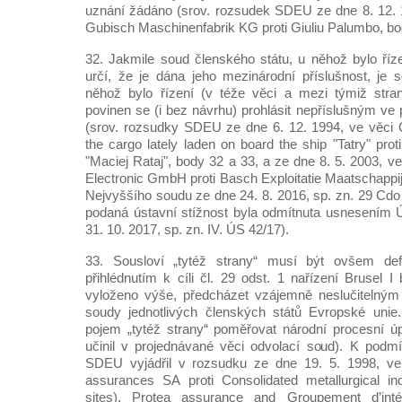
uznání žádáno (srov. rozsudek SDEU ze dne 8. 12. 
Gubisch Maschinenfabrik KG proti Giuliu Palumbo, bo
32. Jakmile soud členského státu, u něhož bylo říze
určí, že je dána jeho mezinárodní příslušnost, je 
něhož bylo řízení (v téže věci a mezi týmiž stran
povinen se (i bez návrhu) prohlásit nepříslušným ve
(srov. rozsudky SDEU ze dne 6. 12. 1994, ve věci 
the cargo lately laden on board the ship "Tatry" prot
"Maciej Rataj", body 32 a 33, a ze dne 8. 5. 2003, v
Electronic GmbH proti Basch Exploitatie Maatschappi
Nejvyššího soudu ze dne 24. 8. 2016, sp. zn. 29 Cdo
podaná ústavní stížnost byla odmítnuta usnesením 
31. 10. 2017, sp. zn. IV. ÚS 42/17).
33. Sousloví „tytéž strany“ musí být ovšem de
přihlédnutím k cíli čl. 29 odst. 1 nařízení Brusel I 
vyloženo výše, předcházet vzájemně neslučitelný
soudy jednotlivých členských států Evropské unie
pojem „tytéž strany“ poměřovat národní procesní úpr
učinil v projednávané věci odvolací soud). K podmí
SDEU vyjádřil v rozsudku ze dne 19. 5. 1998, ve
assurances SA proti Consolidated metallurgical ind
sites), Protea assurance and Groupement d’int