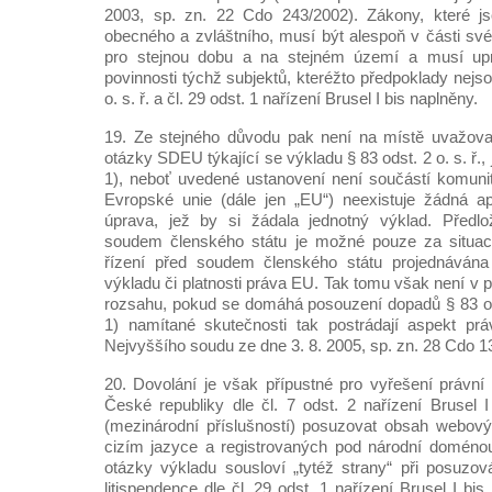
2003, sp. zn. 22 Cdo 243/2002). Zákony, které j
obecného a zvláštního, musí být alespoň v části své
pro stejnou dobu a na stejném území a musí upr
povinnosti týchž subjektů, kteréžto předpoklady nejso
o. s. ř. a čl. 29 odst. 1 nařízení Brusel I bis naplněny.
19. Ze stejného důvodu pak není na místě uvažova
otázky SDEU týkající se výkladu § 83 odst. 2 o. s. ř.
1), neboť uvedené ustanovení není součástí komuni
Evropské unie (dále jen „EU“) neexistuje žádná apl
úprava, jež by si žádala jednotný výklad. Předl
soudem členského státu je možné pouze za situac
řízení před soudem členského státu projednávána
výkladu či platnosti práva EU. Tak tomu však není v p
rozsahu, pokud se domáhá posouzení dopadů § 83 ods
1) namítané skutečnosti tak postrádají aspekt pr
Nejvyššího soudu ze dne 3. 8. 2005, sp. zn. 28 Cdo 1
20. Dovolání je však přípustné pro vyřešení právní
České republiky dle čl. 7 odst. 2 nařízení Brusel
(mezinárodní příslušností) posuzovat obsah webov
cizím jazyce a registrovaných pod národní doménou
otázky výkladu sousloví „tytéž strany“ při posuzo
litispendence dle čl. 29 odst. 1 nařízení Brusel I b