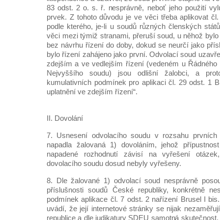
83 odst. 2 o. s. ř. nesprávně, neboť jeho použití v
prvek. Z tohoto důvodu je ve věci třeba aplikovat čl.
podle kterého, je-li u soudů různých členských stát
věci mezi týmiž stranami, přeruší soud, u něhož bylo 
bez návrhu řízení do doby, dokud se neurčí jako pří
bylo řízení zahájeno jako první. Odvolací soud uzavřel
zdejším a ve vedlejším řízení (vedeném u Řádného 
Nejvyššího soudu) jsou odlišní žalobci, a pro
kumulativních podmínek pro aplikaci čl. 29 odst. 1 Br
uplatnění ve zdejším řízení“.
II. Dovolání
7. Usnesení odvolacího soudu v rozsahu prvních 
napadla žalovaná 1) dovoláním, jehož přípustnos
napadené rozhodnutí závisí na vyřešení otázek
dovolacího soudu dosud nebyly vyřešeny.
8. Dle žalované 1) odvolací soud nesprávně posou
příslušnosti soudů České republiky, konkrétně n
podmínek aplikace čl. 7 odst. 2 nařízení Brusel I bis
uvádí, že její internetové stránky se nijak nezaměř
republice a dle judikatury SDEU samotná skutečnost,