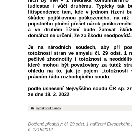
nich by měl – z hlediska komunitárního 
iudicatae i vůči druhému. Typicky tak 
litispendence tam, kde v jednom řízení b
škůdce pojišťovnou poškozeného, na niž 
pojistného plnění přešel nárok poškozenéh
a ve druhém řízení bude žalovat šků
domáhat se určení, že za škodu neodpovídá.
Je na národních soudech, aby při po
totožnosti stran ve smyslu čl. 29 odst. 1 n
pečlivě zhodnotily i totožnost a neodděli
které mohou být považovány za tutéž stra
ohledu na to, jak je pojem „totožnosti 
právním řádu rozhodujícího soudu.
podle usnesení Nejvyššího soudu ČR sp. zn
ze dne 18. 2. 2022
vytisknout článek
Dotčené předpisy: čl. 29 odst. 1 nařízení Evropskéh
č. 1215/2012