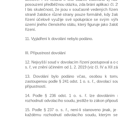
posouzení předběžnou otázku, zda brání aplikaci čl. 2
I bis skutečnost, že jsou v současně vedených řízen
straně žalobce různé strany pouze formálně, kdy žal
řízení účelově využije své spolupráce se svým výh
území jiného členského státu, který figuruje jako žal
řízení.
11. Vyjádření k dovolání nebylo podáno.
III. Přípustnost dovolání
12. Nejvyšší soud v dovolacím řízení postupoval a o d
s. ř, ve znění účinném od 1. 2. 2019 (viz čl. IV a XII 
13. Dovolání bylo podáno včas, osobou k tom
zastoupenou podle § 241 odst. 1 o. s. ř., dovolací so
přípustností.
14. Podle § 236 odst. 1 o. s. ř. lze dovoláním
rozhodnutí odvolacího soudu, jestliže to zákon připoušt
15. Podle § 237 o. s. ř., není-li stanoveno jinak, je
každému rozhodnutí odvolacího soudu, kterým se 