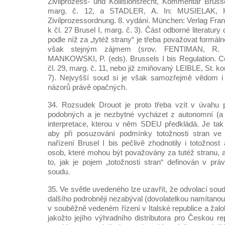
Zivilprozess- und Kollisionsrecht, Kommentar Brüsse
marg. č. 12, a STADLER, A. In: MUSIELAK, 
Zivilprozessordnung. 8. vydání. München: Verlag Fran
k čl. 27 Brusel I, marg. č. 3). Část odborné literatury
podle níž za „tytéž strany“ je třeba považovat formál
však stejným zájmem (srov. FENTIMAN, R
MANKOWSKI, P. (eds). Brussels I bis Regulation. 
čl. 29, marg. č. 11, nebo již zmiňovaný LEIBLE, St. ko
7). Nejvyšší soud si je však samozřejmě vědom i e
názorů právě opačných.
34. Rozsudek Drouot je proto třeba vzít v úvahu p
podobných a je nezbytné vycházet z autonomní (a 
interpretace, kterou v něm SDEU předkládá. Je tak
aby při posuzování podmínky totožnosti stran ve
nařízení Brusel I bis pečlivě zhodnotily i totožnost
osob, které mohou být považovány za tutéž stranu, a
to, jak je pojem „totožnosti stran“ definován v prá
soudu.
35. Ve světle uvedeného lze uzavřít, že odvolací sou
dalšího podrobněji nezabýval (dovolatelkou namítanou
v souběžně vedeném řízení v Italské republice a žal
jakožto jejího výhradního distributora pro Českou r