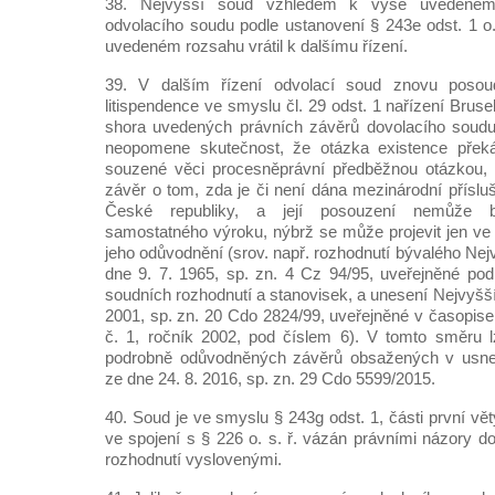
38. Nejvyšší soud vzhledem k výše uvedeném
odvolacího soudu podle ustanovení § 243e odst. 1 o.
uvedeném rozsahu vrátil k dalšímu řízení.
39. V dalším řízení odvolací soud znovu poso
litispendence ve smyslu čl. 29 odst. 1 nařízení Bruse
shora uvedených právních závěrů dovolacího soudu
neopomene skutečnost, že otázka existence překá
souzené věci procesněprávní předběžnou otázkou, n
závěr o tom, zda je či není dána mezinárodní přísl
České republiky, a její posouzení nemůže b
samostatného výroku, nýbrž se může projevit jen ve
jeho odůvodnění (srov. např. rozhodnutí bývalého N
dne 9. 7. 1965, sp. zn. 4 Cz 94/95, uveřejněné po
soudních rozhodnutí a stanovisek, a unesení Nejvyšš
2001, sp. zn. 20 Cdo 2824/99, uveřejněné v časopise 
č. 1, ročník 2002, pod číslem 6). V tomto směru l
podrobně odůvodněných závěrů obsažených v usne
ze dne 24. 8. 2016, sp. zn. 29 Cdo 5599/2015.
40. Soud je ve smyslu § 243g odst. 1, části první vět
ve spojení s § 226 o. s. ř. vázán právními názory d
rozhodnutí vyslovenými.