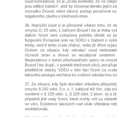
soud konstatoval, že je „zcela evidentní, že ve zdejš
jsou odlišní žalobci“, aniž by zkoumal identitu jejich z
rozsudku Drouot, nelze takový postup považovat za
negativního závěru o totožnosti stran.
36. Nejvyšší soud si je přirozeně vědom toho, že ot
smyslu čl. 29 odst. 1 nařízení Brusel I bis je třeba 
dalším řízení není vyloučena potřeba obrátit se p
fungování Evropské unie na SDEU s žádostí o výkla
tehdy, není-li tento zcela zřejmý, nebo již dříve vyj
Ovšem za situace, kdy odvolací soud nedostate
různosti stran a dosud se nezabýval ostatním
litispendence v tomto přeshraničním sporu ve smyslu
Brusel I bis (kupř., v podobě totožnosti věci), považu
předběžné otázky SDEU v této fázi řízení za zcel
takového postupu nechává ke zvážení odvolacímu so
37. Za situace, kdy bylo dovolání shledáno přípustn
smyslu § 242 odst. 3 o. s. ř. zabýval též tím, zda ex
uvedené v § 229 odst. 1, § 229 odst. 2 písm. a) a b) 
případně jiné vady řízení, které mohly mít za násle
ve věci. Existence takových vad však shledána neby
neohlašovala.