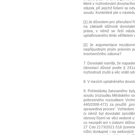
které v rozhodování dovolacíh
otázek, při jejichž řešení se o
soudu. Konkrétně jde o následuj
[1] Je důvodem pro přerušení ř
na základě stížnosti dovolat
práva, v němž se řeší otázk
uplatňovaného tímto věřitelem v
[2] Je argumentace nezákonn
nepřípustným jiným právním p
insolvenčního zákona?
7. Dovolatel namítá, že napad
(dovolací důvod podle § 241a
rozhodnutí zrušil a věc vrátil o
8. V mezích uplatněného dovol
9. Pohledávky žalovaného byl
soudu (rozsudku Městského sou
potvrzeného rozsudkem Vrchní
440/2008-472) za použití „pro
spravedlivý proces“. Vzhledem 
(v němž byl dovolatel zprošt
obnovy řízení ve věci vedené 
co neuspěl ani s ústavní stížno
27 Cdo 2173/2021-516 [usnesen
níže) dostupné i na webových 