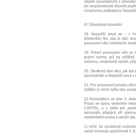
otázek souvisejících s přeruš
do nezpůsobilosti důvodů popře
označenou judikaturou Nejvyšš
IV. Důvodnost dovolání
18. Nejvyšší soud se – v hr
především tím, zda je dán dov
posouzení věci odvolacím sou
19. Právní posouzení věci je 
právní normy, jež na zjištěn
určenou, nesprávně vyložil, pří
20. Skutkový stav věci, jak byl
zpochybněn a Nejvyšší soud z n
21. Pro posouzení povahy pře
zjištění (z nichž vyšly oba soudy
[1] Rozsudkem ze dne 3. dubn
Praze ve sporu vedeném mezi 
CAPITAL, a. s. (dále jen „spol
akcionáře přijatých při výko
vlastnického práva k akciím tak,
1) Určil, že označené rozhodn
valné hromady společnosti C (I.