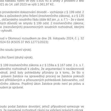
ada nákladů řízení ve výši 5.600 Kč a úroky z prodlení z této
21 do 14. září 2023 ve výši 1.061,97 Kč.
po provedeném dokazování dovodil – vycházeje z § 199 odst. 2
ku a způsobech jeho řešení (insolvenčního zákona), a z § 135
 občanského soudního řádu (dále též jen „o. s. ř.“) – že v dané
rných důvodů ve smyslu § 199 odst. 2 insolvenčního zákona;
ice (nezrušených) pravomocných soudních rozhodnutí, kterými
e vyhovět.
oud v Olomouci rozsudkem ze dne 28. listopadu 2024, č. j. 32
2024-53 (KSOS 37 INS 12771/2023):
ího soudu (první výrok).
ího řízení (druhý výrok).
§ 199 insolvenčního zákona a z § 159a a § 167 odst. 2 o. s. ř.
deného rozhodnutí k závěru, že argumentací k nezákonnosti
nutí, jimiž byly pohledávky přiznány (a k tomu, že šlo o
s právem žalobce na spravedlivý proces) se žalobce pokouší
cení přihlášených a přisouzených pohledávek žalovaného, což
enčního zákona. Popěrný úkon žalobce proto není po právu a
oudem je správné.
soudu podal žalobce dovolání, jehož přípustnost vymezuje ve
em, že napadené rozhodnutí závisí na vyřešení právních otázek,