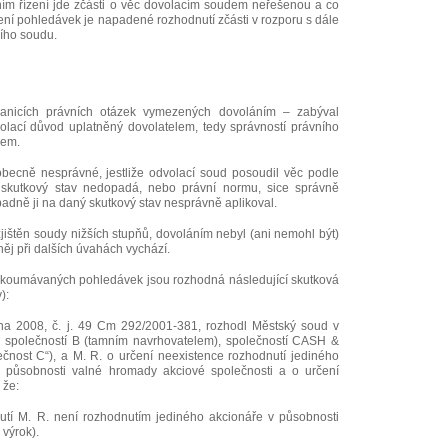
ením řízení jde zčásti o věc dovolacím soudem neřešenou a co
ní pohledávek je napadené rozhodnutí zčásti v rozporu s dále
ího soudu.
anicích právních otázek vymezených dovoláním – zabýval
olací důvod uplatněný dovolatelem, tedy správností právního
dem.
obecně nesprávné, jestliže odvolací soud posoudil věc podle
ý skutkový stav nedopadá, nebo právní normu, sice správně
padně ji na daný skutkový stav nesprávně aplikoval.
 zjištěn soudy nižších stupňů, dovoláním nebyl (ani nemohl být)
ěj při dalších úvahách vychází.
zkoumávaných pohledávek jsou rozhodná následující skutková
):
a 2008, č. j. 49 Cm 292/2001-381, rozhodl Městský soud v
společností B (tamním navrhovatelem), společností CASH &
ečnost C“), a M. R. o určení neexistence rozhodnutí jediného
nu působnosti valné hromady akciové společnosti a o určení
 že:
utí M. R. není rozhodnutím jediného akcionáře v působnosti
 výrok).