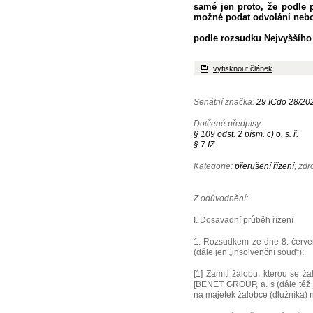
samé jen proto, že podle 
možné podat odvolání nebo
podle rozsudku Nejvyššího 
vytisknout článek
Senátní značka:
29 ICdo 28/20
Dotčené předpisy:
§ 109 odst. 2 písm. c) o. s. ř.
§ 7 IZ
Kategorie:
přerušení řízení
; zdr
Z odůvodnění:
I. Dosavadní průběh řízení
1. Rozsudkem ze dne 8. červen
(dále jen „insolvenční soud“):
[1] Zamítl žalobu, kterou se ž
[BENET GROUP, a. s (dále též j
na majetek žalobce (dlužníka) 