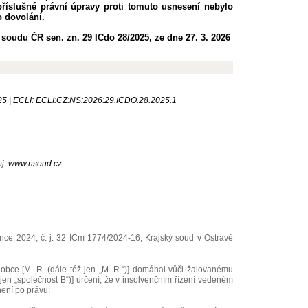
příslušné právní úpravy proti tomuto usnesení nebylo
 dovolání.
soudu ČR sen. zn. 29 ICdo 28/2025, ze dne 27. 3. 2026
25 | ECLI: ECLI:CZ:NS:2026:29.ICDO.28.2025.1
oj:
www.nsoud.cz
ce 2024, č. j. 32 ICm 1774/2024-16, Krajský soud v Ostravě
alobce [M. R. (dále též jen „M. R.“)] domáhal vůči žalovanému
en „společnost B“)] určení, že v insolvenčním řízení vedeném
není po právu: