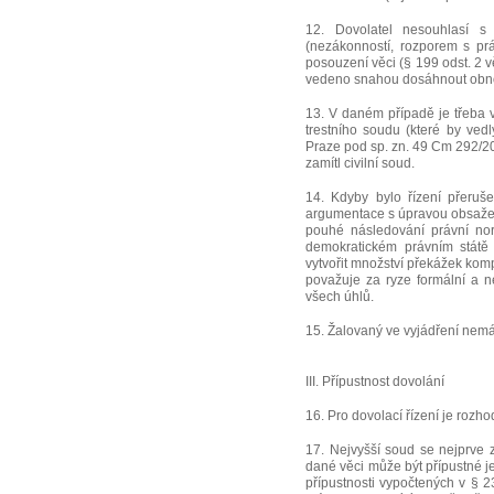
12. Dovolatel nesouhlasí s
(nezákonností, rozporem s prá
posouzení věci (§ 199 odst. 2 
vedeno snahou dosáhnout obno
13. V daném případě je třeba vz
trestního soudu (které by ve
Praze pod sp. zn. 49 Cm 292/200
zamítl civilní soud.
14. Kdyby bylo řízení přeruš
argumentace s úpravou obsažen
pouhé následování právní nor
demokratickém právním státě 
vytvořit množství překážek komp
považuje za ryze formální a 
všech úhlů.
15. Žalovaný ve vyjádření nem
III. Přípustnost dovolání
16. Pro dovolací řízení je rozh
17. Nejvyšší soud se nejprve z
dané věci může být přípustné je
přípustnosti vypočtených v § 2