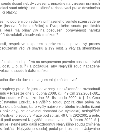
o soudu dosud nebyly vyřešeny, případně na vyřešení právních
dvolací soud odchýlil od ustálené rozhodovací praxe dovolacího
ící otázky:
ízení o popření pohledávky přihlášeného věřitele řízení vedené
ele (insolvenčního dlužníka) u Evropského soudu pro lidská
a, která má přímý vliv na posouzení oprávněnosti nároku
ůči dovolateli v insolvenčním řízení?
ostí, respektive rozporem s právem na spravedlivý proces
osouzením věci ve smyslu § 199 odst. 2 věty za středníkem
ené rozhodnutí spočívá na nesprávném právním posouzení věci
 odst. 1 o. s. ř.) a požaduje, aby Nejvyšší soud napadené
dvolacímu soudu k dalšímu řízení.
acího důvodu dovolatel argumentuje následovně:
y popřeny proto, že jsou odvozeny z nezákonného rozhodnutí
du v Praze ze dne 3. dubna 2008, č. j. 49 Cm 292/2001-381,
ho soudu v Praze ze dne 25. listopadu 2009, č. j. 14 Cmo
tiústavního judikátu Nejvyššího soudu popírajícího práva na
ke skutečnostem, které vyšly najevo v průběhu trestního řízení
ěn obžaloby), se dovolatel domáhal (ve výsledku) neúspěšně
u Městského soudu v Praze pod sp. zn. 49 Cm 292/2001 a poté,
stí proti usnesení Nejvyššího soudu ze dne 8. února 2022, č. j.
í je (stejně jako další rozhodnutí Nejvyššího soudu zmíněná
stránkách Nejvyššího soudu], podal proti usnesení Ústavního