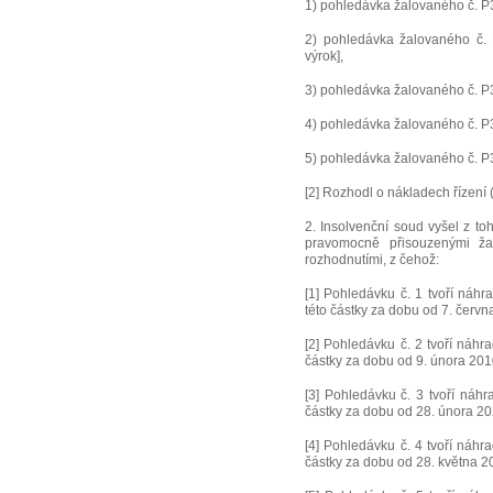
1) pohledávka žalovaného č. P3-
2) pohledávka žalovaného č. P
výrok],
3) pohledávka žalovaného č. P3-3
4) pohledávka žalovaného č. P3-
5) pohledávka žalovaného č. P3-
[2] Rozhodl o nákladech řízení (
2. Insolvenční soud vyšel z t
pravomocně přisouzenými ža
rozhodnutími, z čehož:
[1] Pohledávku č. 1 tvoří náhr
této částky za dobu od 7. červn
[2] Pohledávku č. 2 tvoří náhr
částky za dobu od 9. února 2010
[3] Pohledávku č. 3 tvoří náhr
částky za dobu od 28. února 20
[4] Pohledávku č. 4 tvoří náhr
částky za dobu od 28. května 20