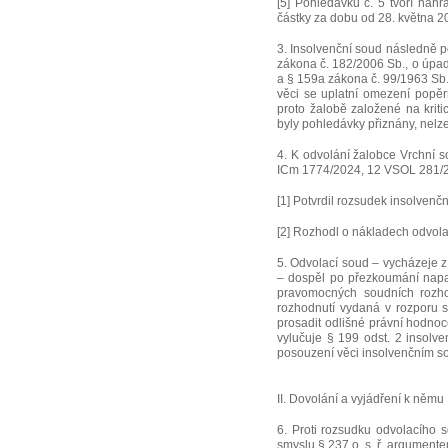
[5] Pohledávku č. 5 tvoří náhr
částky za dobu od 28. května 20
3. Insolvenční soud následně 
zákona č. 182/2006 Sb., o úpad
a § 159a zákona č. 99/1963 Sb.,
věci se uplatní omezení popě
proto žalobě založené na krit
byly pohledávky přiznány, nelz
4. K odvolání žalobce Vrchní s
ICm 1774/2024, 12 VSOL 281/
[1] Potvrdil rozsudek insolvenčn
[2] Rozhodl o nákladech odvolac
5. Odvolací soud – vycházeje z 
– dospěl po přezkoumání napa
pravomocných soudních rozhod
rozhodnutí vydaná v rozporu 
prosadit odlišné právní hodno
vylučuje § 199 odst. 2 insolv
posouzení věci insolvenčním s
II. Dovolání a vyjádření k němu
6. Proti rozsudku odvolacího 
smyslu § 237 o. s. ř. argument