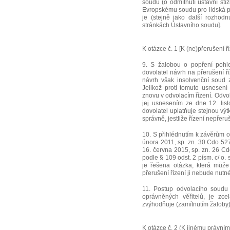
soudu (o odmítnutí ústavní stíž
Evropskému soudu pro lidská p
je (stejně jako další rozho
stránkách Ústavního soudu].
K otázce č. 1 [K (ne)přerušení ří
9. S žalobou o popření pohle
dovolatel návrh na přerušení ř
návrh však insolvenční soud 
Jelikož proti tomuto usnesení 
znovu v odvolacím řízení. Odvol
jej usnesením ze dne 12. list
dovolatel uplatňuje stejnou vý
správně, jestliže řízení nepřeruš
10. S přihlédnutím k závěrům
února 2011, sp. zn. 30 Cdo 5
16. června 2015, sp. zn. 26 Cd
podle § 109 odst. 2 písm. c/ o.
je řešena otázka, která můž
přerušení řízení ji nebude nutn
11. Postup odvolacího soudu
oprávněných věřitelů, je zc
zvýhodňuje (zamítnutím žaloby
K otázce č. 2 (K jinému právní