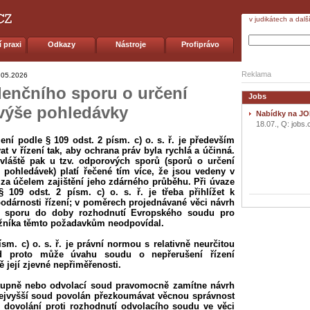
v judikátech a dalš
 praxi
Odkazy
Nástroje
Profiprávo
Reklama
.05.2026
denčního sporu o určení
Jobs
 výše pohledávky
Nabídky na JO
18.07., Q: jobs.
zení podle § 109 odst. 2 písm. c) o. s. ř. je především
t v řízení tak, aby ochrana práv byla rychlá a účinná.
vláště pak u tzv. odporových sporů (sporů o určení
 pohledávek) platí řečené tím více, že jsou vedeny v
 za účelem zajištění jeho zdárného průběhu. Při úvaze
§ 109 odst. 2 písm. c) o. s. ř. je třeba přihlížet k
odárnosti řízení; v poměrech projednávané věci návrh
ho sporu do doby rozhodnutí Evropského soudu pro
lužníka těmto požadavkům neodpovídal.
sm. c) o. s. ř. je právní normou s relativně neurčitou
ud proto může úvahu soudu o nepřerušení řízení
 její zjevné nepřiměřenosti.
 stupně nebo odvolací soud pravomocně zamítne návrh
 Nejvyšší soud povolán přezkoumávat věcnou správnost
 dovolání proti rozhodnutí odvolacího soudu ve věci