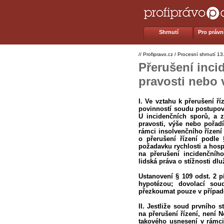
Shrnutí
Pro právní
//
Profipravo.cz
/
Procesní shrnutí
13
Přerušení inci
pravosti nebo
I. Ve vztahu k přerušení ří
povinností soudu postupova
U incidenčních sporů, a z
pravosti, výše nebo pořadí
rámci insolvenčního řízení
o přerušení řízení podle 
požadavku rychlosti a hosp
na přerušení incidenční
lidská práva o stížnosti d
Ustanovení § 109 odst. 2 pí
hypotézou; dovolací so
přezkoumat pouze v případě
II. Jestliže soud prvního
na přerušení řízení, není
takového usnesení v rámci