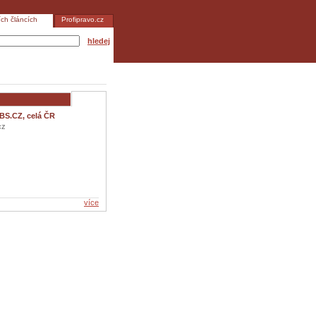
ích článcích
Profipravo.cz
hledej
BS.CZ, celá ČR
cz
více