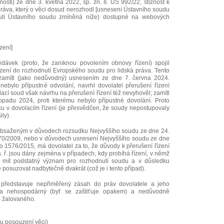
nosti) ze dne 3. května 2022, sp. zn. II. ÚS 992/22, stížnost k
ráva, který o věci dosud nerozhodl [usnesení Ústavního soudu
dnutí Ústavního soudu zmíněná níže) dostupné na webových
zení]
dávek (proto, že zaniknou povolením obnovy řízení) spojil
ízení do rozhodnutí Evropského soudu pro lidská práva. Tento
zamítl (jako nedůvodný) usnesením ze dne 7. června 2024.
nebylo přípustné odvolání, navrhl dovolatel přerušení řízení
ací soud však návrhu na přerušení řízení též nevyhověl; zamítl
opadu 2024, proti kterému nebylo přípustné dovolání. Proto
tku v dovolacím řízení (je přesvědčen, že soudy nepostupovaly
ily).
 obsaženým v důvodech rozsudku Nejvyššího soudu ze dne 24.
270/2009, nebo v důvodech usnesení Nejvyššího soudu ze dne
o 1576/2015, má dovolatel za to, že důvody k přerušení řízení
 s. ř. jsou dány zejména v případech, kdy probíhá řízení, v němž
e mít podstatný význam pro rozhodnutí soudu a v důsledku
é posuzovat nadbytečně dvakrát (což je i tento případ).
 představuje nepřiměřený zásah do práv dovolatele a jeho
ela nehospodárný (byť se zaštiťuje opakem) a nedůvodně
) žalovaného.
mu posouzení věci)