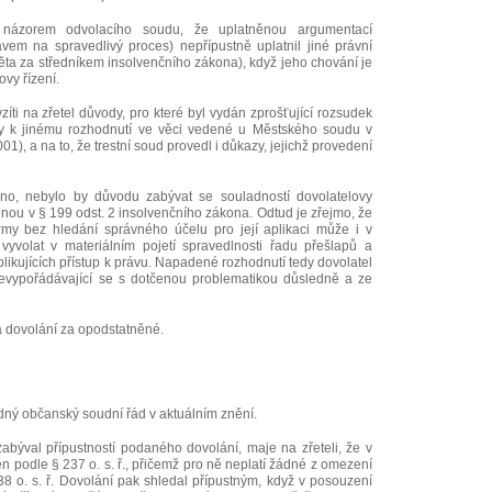
 názorem odvolacího soudu, že uplatněnou argumentací
vem na spravedlivý proces) nepřípustně uplatnil jiné právní
věta za středníkem insolvenčního zákona), když jeho chování je
vy řízení.
íti na zřetel důvody, pro které byl vydán zprošťující rozsudek
dly k jinému rozhodnutí ve věci vedené u Městského soudu v
1), a na to, že trestní soud provedl i důkazy, jejichž provedení
eno, nebylo by důvodu zabývat se souladností dovolatelovy
ou v § 199 odst. 2 insolvenčního zákona. Odtud je zřejmo, že
my bez hledání správného účelu pro její aplikaci může i v
vyvolat v materiálním pojetí spravedlnosti řadu přešlapů a
likujících přístup k právu. Napadené rozhodnutí tedy dovolatel
nevypořádávající se s dotčenou problematikou důsledně a ze
á dovolání za opodstatněné.
odný občanský soudní řád v aktuálním znění.
abýval přípustností podaného dovolání, maje na zřeteli, že v
n podle § 237 o. s. ř., přičemž pro ně neplatí žádné z omezení
38 o. s. ř. Dovolání pak shledal přípustným, když v posouzení