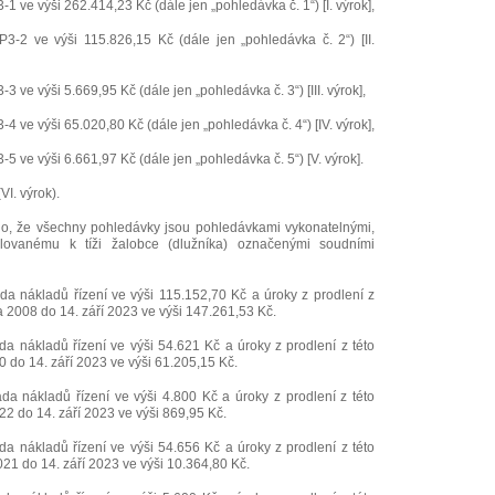
1 ve výši 262.414,23 Kč (dále jen „pohledávka č. 1“) [I. výrok],
3-2 ve výši 115.826,15 Kč (dále jen „pohledávka č. 2“) [II.
 ve výši 5.669,95 Kč (dále jen „pohledávka č. 3“) [III. výrok],
4 ve výši 65.020,80 Kč (dále jen „pohledávka č. 4“) [IV. výrok],
5 ve výši 6.661,97 Kč (dále jen „pohledávka č. 5“) [V. výrok].
VI. výrok).
oho, že všechny pohledávky jsou pohledávkami vykonatelnými,
lovanému k tíži žalobce (dlužníka) označenými soudními
ada nákladů řízení ve výši 115.152,70 Kč a úroky z prodlení z
a 2008 do 14. září 2023 ve výši 147.261,53 Kč.
ada nákladů řízení ve výši 54.621 Kč a úroky z prodlení z této
 do 14. září 2023 ve výši 61.205,15 Kč.
ada nákladů řízení ve výši 4.800 Kč a úroky z prodlení z této
22 do 14. září 2023 ve výši 869,95 Kč.
ada nákladů řízení ve výši 54.656 Kč a úroky z prodlení z této
21 do 14. září 2023 ve výši 10.364,80 Kč.