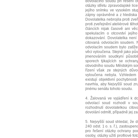
dovolacího soudu při řešení o
otázky střetu zpravodajské lic
jejího snímku ve vysokém stup
zájmy oprávněné a z hlediska 
Dovolatelka nebrojila proti zve
proti zveřejnění ateliérové tě
článcích nijak časově ani věc
spekulacím o otcovství jejího
dokazování. Dovolatelka není
citovaná odvolacím soudem. 
odvolacím soudem bylo zatíže
věci vyloučena. Stejně jako pů
jmenováním soudkyní působi
sporech týkajících se ochran
obvodního soudu Městským soud
řízení však ze stejných dů
vyloučena nebyla. Vzhledem
existují objektivní pochybnost
navrhla, aby Nejvyšší soud zru
jinému senátu tohoto soudu.
4. Žalovaná ve vyjádření k d
odvolací soud rozhodl v so
rozhodnutí dovolatelkou cito
dovolání odmítl, případně jej za
5. Nejvyšší soud shledal, že
240 odst. 1 o. s. ř.), zastoupe
pro řešení otázky ochrany po
osoby, otázky užití profilové f