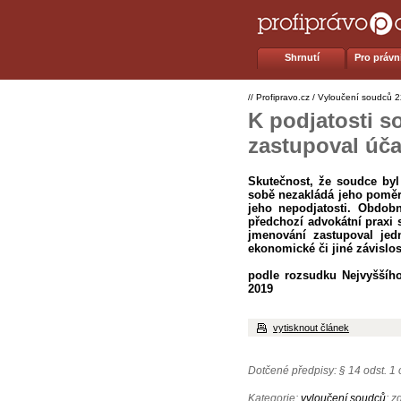
Shrnutí
Pro právní
//
Profipravo.cz
/
Vyloučení soudců
2
K podjatosti s
zastupoval úča
Skutečnost, že soudce byl
sobě nezakládá jeho poměr 
jeho nepodjatosti. Obdobn
předchozí advokátní praxi 
jmenování zastupoval jed
ekonomické či jiné závislos
podle rozsudku Nejvyššího
2019
vytisknout článek
Dotčené předpisy: § 14 odst. 1 o
Kategorie:
vyloučení soudců
; z