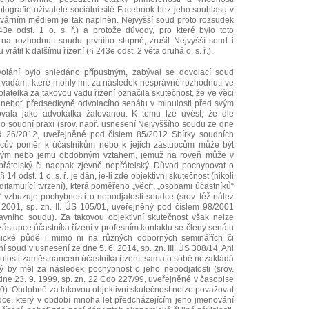
otografie uživatele sociální sítě Facebook bez jeho souhlasu v
lvárním médiem je tak naplněn. Nejvyšší soud proto rozsudek
3e odst. 1 o. s. ř.) a protože důvody, pro které bylo toto
é na rozhodnutí soudu prvního stupně, zrušil Nejvyšší soud i
rátil k dalšímu řízení (§ 243e odst. 2 věta druhá o. s. ř.).
olání bylo shledáno přípustným, zabýval se dovolací soud
k vadám, které mohly mít za následek nesprávné rozhodnutí ve
ovolatelka za takovou vadu řízení označila skutečnost, že ve věci
 neboť předsedkyně odvolacího senátu v minulosti před svým
vala jako advokátka žalovanou. K tomu lze uvést, že dle
 soudní praxí (srov. např. usnesení Nejvyššího soudu ze dne
R 26/2012, uveřejněné pod číslem 85/2012 Sbírky soudních
dcův poměr k účastníkům nebo k jejich zástupcům může být
ským nebo jemu obdobným vztahem, jemuž na roveň může v
 přátelský či naopak zjevně nepřátelský. Důvod pochybovat o
4 odst. 1 o. s. ř. je dán, je-li zde objektivní skutečnost (nikoli
amující tvrzení), která poměřeno „věcí“, „osobami účastníků“
 vzbuzuje pochybnosti o nepodjatosti soudce (srov. též nález
2001, sp. zn. II. ÚS 105/01, uveřejněný pod číslem 98/2001
avního soudu). Za takovou objektivní skutečnost však nelze
 zástupce účastníka řízení v profesním kontaktu se členy senátu
ické půdě i mimo ni na různých odborných seminářích či
í soud v usnesení ze dne 5. 6. 2014, sp. zn. III. ÚS 308/14. Ani
nulosti zaměstnancem účastníka řízení, sama o sobě nezakládá
rý by měl za následek pochybnost o jeho nepodjatosti (srov.
ne 23. 9. 1999, sp. zn. 22 Cdo 227/99, uveřejněné v časopise
00). Obdobně za takovou objektivní skutečnost nelze považovat
dce, který v období mnoha let předcházejícím jeho jmenování