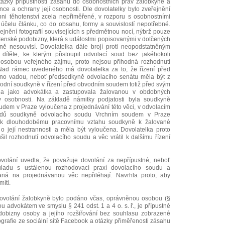
tázky přípustnosti zásahu do osobnostních práv žalobkyně a
ence a ochrany její osobnosti. Dle dovolatelky bylo zveřejnění
ni těhotenství zcela nepřiměřené, v rozporu s osobnostními
účelu článku, co do obsahu, formy a souvislostí nepotřebné.
řejnění fotografií souvisejících s předmětnou nocí, nýbrž pouze
hotenské podobizny, která s událostmi popisovanými v dotčených
ně nesouvisí. Dovolatelka dále brojí proti neopodstatněným
 dítěte, ke kterým přistoupil odvolací soud bez jakéhokoli
 osobou veřejného zájmu, proto nejsou příhodná rozhodnutí
Nad rámec uvedeného má dovolatelka za to, že řízení před
no vadou, neboť předsedkyně odvolacího senátu měla být z
vodní soudkyně v řízení před obvodním soudem totiž před svým
la jako advokátka a zastupovala žalovanou v obdobných
y osobnosti. Na základě námitky podjatosti byla soudkyně
em v Praze vyloučena z projednávání této věci, v odvolacím
vodů soudkyně odvolacího soudu Vrchním soudem v Praze
 k dlouhodobému pracovnímu vztahu soudkyně k žalované
i o její nestrannosti a měla být vyloučena. Dovolatelka proto
šil rozhodnutí odvolacího soudu a věc vrátil k dalšímu řízení
ovolání uvedla, že považuje dovolání za nepřípustné, neboť
uladu s ustálenou rozhodovací praxí dovolacího soudu a
vaná na projednávanou věc nepřiléhají. Navrhla proto, aby
mítl.
 dovolání žalobkyně bylo podáno včas, oprávněnou osobou (§
nou advokátem ve smyslu § 241 odst. 1 a 4 o. s. ř., je přípustné
dobizny osoby a jejího rozšiřování bez souhlasu zobrazené
otografie ze sociální sítě Facebook a otázky přiměřenosti zásahu