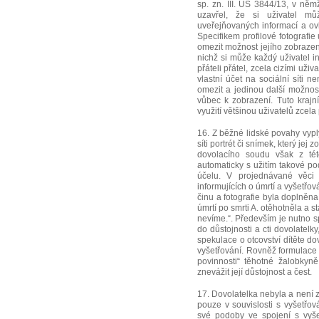
sp. zn. III. ÚS 3844/13, v ně
uzavřel, že si uživatel mů
uveřejňovaných informací a ovl
Specifikem profilové fotografie
omezit možnost jejího zobrazení
nichž si může každý uživatel in
přáteli přátel, zcela cizími uživ
vlastní účet na sociální síti 
omezit a jedinou další možností 
vůbec k zobrazení. Tuto krajn
využití většinou uživatelů zcela 
16. Z běžné lidské povahy vyplýv
síti portrét či snímek, který jej
dovolacího soudu však z tét
automaticky s užitím takové p
účelu. V projednávané věci b
informujících o úmrtí a vyšetřov
činu a fotografie byla doplněna
úmrtí po smrti A. otěhotněla a s
nevíme.“. Především je nutno s
do důstojnosti a cti dovolatelk
spekulace o otcovství dítěte dov
vyšetřování. Rovněž formulace
povinnosti“ těhotné žalobkyně
znevážit její důstojnost a čest.
17. Dovolatelka nebyla a není 
pouze v souvislosti s vyšetřov
své podoby ve spojení s vyšetř