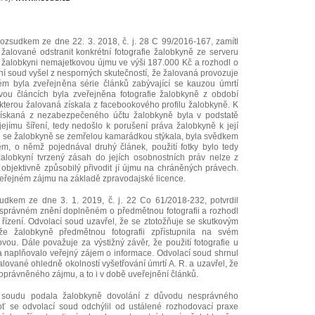
ozsudkem ze dne 22. 3. 2018, č. j. 28 C 99/2016-167, zamítl
žalované odstranit konkrétní fotografie žalobkyně ze serveru
t žalobkyni nemajetkovou újmu ve výši 187.000 Kč a rozhodl o
í soud vyšel z nesporných skutečností, že žalovaná provozuje
rém byla zveřejněna série článků zabývající se kauzou úmrtí
ou článcích byla zveřejněna fotografie žalobkyně z období
, kterou žalovaná získala z facebookového profilu žalobkyně. K
získaná z nezabezpečeného účtu žalobkyně byla v podstatě
jejímu šíření, tedy nedošlo k porušení práva žalobkyně k její
e se žalobkyně se zemřelou kamarádkou stýkala, byla svědkem
em, o němž pojednával druhý článek, použití fotky bylo tedy
alobkyní tvrzený zásah do jejích osobnostních práv nelze z
objektivně způsobilý přivodit jí újmu na chráněných právech.
veřejném zájmu na základě zpravodajské licence.
udkem ze dne 3. 1. 2019, č. j. 22 Co 61/2018-232, potvrdil
správném znění doplněném o předmětnou fotografii a rozhodl
řízení. Odvolací soud uzavřel, že se ztotožňuje se skutkovým
e žalobkyně předmětnou fotografii zpřístupnila na svém
vou. Dále považuje za výstižný závěr, že použití fotografie u
a naplňovalo veřejný zájem o informace. Odvolací soud shrnul
lované ohledně okolností vyšetřování úmrtí A. R. a uzavřel, že
oprávněného zájmu, a to i v době uveřejnění článků.
o soudu podala žalobkyně dovolání z důvodu nesprávného
oť se odvolací soud odchýlil od ustálené rozhodovací praxe