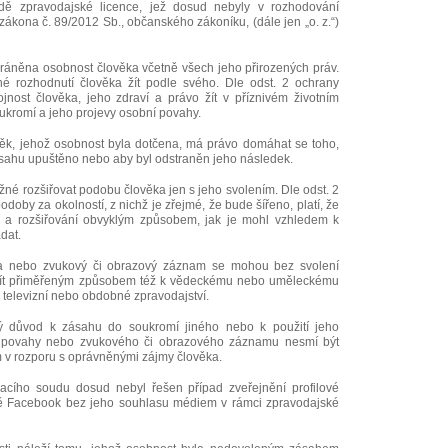
ě zpravodajské licence, jež dosud nebyly v rozhodování
zákona č. 89/2012 Sb., občanského zákoníku, (dále jen „o. z.“)
 chráněna osobnost člověka včetně všech jeho přirozených práv.
né rozhodnutí člověka žít podle svého. Dle odst. 2 ochrany
ojnost člověka, jeho zdraví a právo žít v příznivém životním
soukromí a jeho projevy osobní povahy.
ověk, jehož osobnost byla dotčena, má právo domáhat se toho,
ahu upuštěno nebo aby byl odstraněn jeho následek.
možné rozšiřovat podobu člověka jen s jeho svolením. Dle odst. 2
odoby za okolností, z nichž je zřejmé, že bude šířeno, platí, že
í a rozšiřování obvyklým způsobem, jak je mohl vzhledem k
dat.
na nebo zvukový či obrazový záznam se mohou bez svolení
užít přiměřeným způsobem též k vědeckému nebo uměleckému
, televizní nebo obdobné zpravodajství.
ý důvod k zásahu do soukromí jiného nebo k použití jeho
í povahy nebo zvukového či obrazového záznamu nesmí být
v rozporu s oprávněnými zájmy člověka.
lacího soudu dosud nebyl řešen případ zveřejnění profilové
 sítě Facebook bez jeho souhlasu médiem v rámci zpravodajské