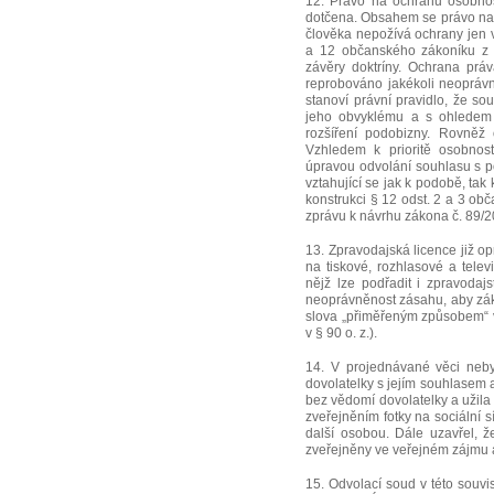
12. Právo na ochranu osobno
dotčena. Obsahem se právo na 
člověka nepožívá ochrany jen v
a 12 občanského zákoníku z 
závěry doktríny. Ochrana pr
reprobováno jakékoli neoprávně
stanoví právní pravidlo, že s
jeho obvyklému a s ohledem 
rozšíření podobizny. Rovněž 
Vzhledem k prioritě osobnos
úpravou odvolání souhlasu s p
vztahující se jak k podobě, ta
konstrukci § 12 odst. 2 a 3 o
zprávu k návrhu zákona č. 89/
13. Zpravodajská licence již o
na tiskové, rozhlasové a telev
nějž lze podřadit i zpravodajs
neoprávněnost zásahu, aby zák
slova „přiměřeným způsobem“ v
v § 90 o. z.).
14. V projednávané věci neby
dovolatelky s jejím souhlasem a
bez vědomí dovolatelky a užila 
zveřejněním fotky na sociální s
další osobou. Dále uzavřel, ž
zveřejněny ve veřejném zájmu a
15. Odvolací soud v této souvi