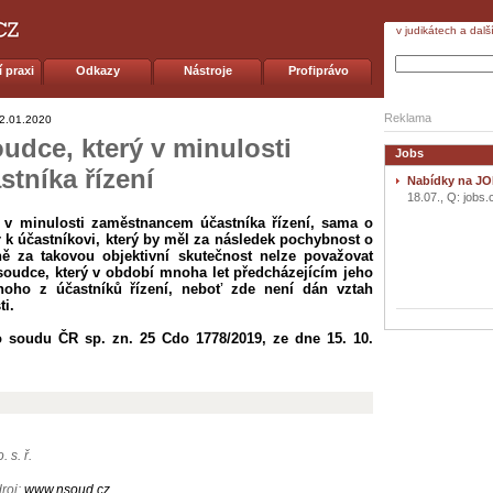
v judikátech a dalš
 praxi
Odkazy
Nástroje
Profiprávo
Reklama
2.01.2020
oudce, který v minulosti
Jobs
stníka řízení
Nabídky na JO
18.07., Q: jobs.
 v minulosti zaměstnancem účastníka řízení, sama o
k účastníkovi, který by měl za následek pochybnost o
ě za takovou objektivní skutečnost nelze považovat
soudce, který v období mnoha let předcházejícím jeho
noho z účastníků řízení, neboť zde není dán vztah
ti.
 soudu ČR sp. zn. 25 Cdo 1778/2019, ze dne 15. 10.
. s. ř.
droj:
www.nsoud.cz