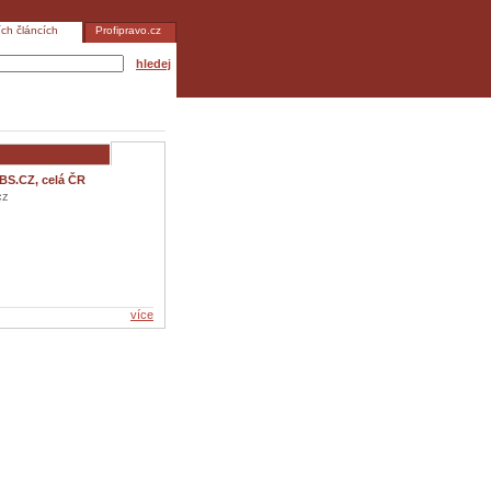
ích článcích
Profipravo.cz
hledej
BS.CZ, celá ČR
cz
více