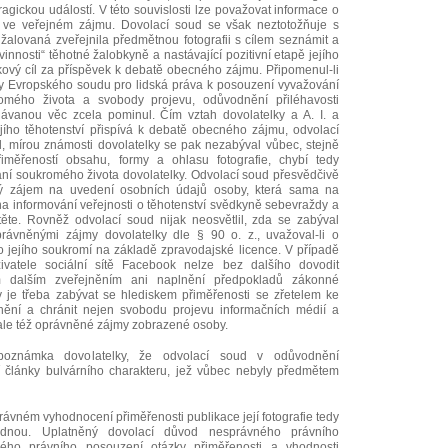
ragickou událostí. V této souvislosti lze považovat informace o
 ve veřejném zájmu. Dovolací soud se však neztotožňuje s
žalovaná zveřejnila předmětnou fotografii s cílem seznámit a
vinnosti“ těhotné žalobkyně a nastávající pozitivní etapě jejího
akový cíl za příspěvek k debatě obecného zájmu. Připomenul-li
ury Evropského soudu pro lidská práva k posouzení vyvažování
omého života a svobody projevu, odůvodnění přiléhavosti
ednávanou věc zcela pominul. Čím vztah dovolatelky a A. I. a
ejího těhotenství přispívá k debatě obecného zájmu, odvolací
, mírou známosti dovolatelky se pak nezabýval vůbec, stejně
iměřeností obsahu, formy a ohlasu fotografie, chybí tedy
ní soukromého života dovolatelky. Odvolací soud přesvědčivě
ejný zájem na uvedení osobních údajů osoby, která sama na
 na informování veřejnosti o těhotenství svědkyně sebevraždy a
ítěte. Rovněž odvolací soud nijak neosvětlil, zda se zabýval
rávněnými zájmy dovolatelky dle § 90 o. z., uvažoval-li o
jejího soukromí na základě zpravodajské licence. V případě
uživatele sociální sítě Facebook nelze bez dalšího dovodit
ím dalším zveřejněním ani naplnění předpokladů zákonné
y je třeba zabývat se hlediskem přiměřenosti se zřetelem ke
nění a chránit nejen svobodu projevu informačních médií a
 ale též oprávněné zájmy zobrazené osoby.
oznámka dovolatelky, že odvolací soud v odůvodnění
 články bulvárního charakteru, jež vůbec nebyly předmětem
rávném vyhodnocení přiměřenosti publikace její fotografie tedy
odnou. Uplatněný dovolací důvod nesprávného právního
ného právního posouzení otázky přiměřenosti a vhodnosti