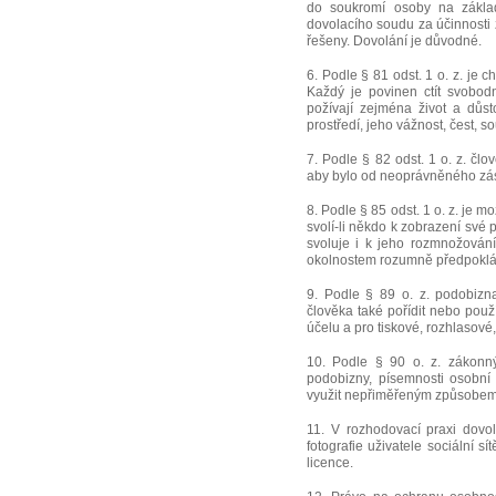
do soukromí osoby na základ
dovolacího soudu za účinnosti 
řešeny. Dovolání je důvodné.
6. Podle § 81 odst. 1 o. z. je
Každý je povinen ctít svobod
požívají zejména život a důst
prostředí, jeho vážnost, čest, 
7. Podle § 82 odst. 1 o. z. čl
aby bylo od neoprávněného zás
8. Podle § 85 odst. 1 o. z. je 
svolí-li někdo k zobrazení své p
svoluje i k jeho rozmnožován
okolnostem rozumně předpoklá
9. Podle § 89 o. z. podobiz
člověka také pořídit nebo po
účelu a pro tiskové, rozhlasové
10. Podle § 90 o. z. zákonn
podobizny, písemnosti osobn
využit nepřiměřeným způsobem 
11. V rozhodovací praxi dovo
fotografie uživatele sociální
licence.