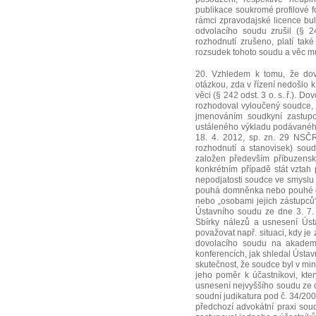
publikace soukromé profilové f
rámci zpravodajské licence bu
odvolacího soudu zrušil (§ 24
rozhodnutí zrušeno, platí tak
rozsudek tohoto soudu a věc mu v
20. Vzhledem k tomu, že dov
otázkou, zda v řízení nedošlo 
věci (§ 242 odst. 3 o. s. ř.). D
rozhodoval vyloučený soudce,
jmenováním soudkyní zastupo
ustáleného výkladu podávaného
18. 4. 2012, sp. zn. 29 NSČ
rozhodnutí a stanovisek) sou
založen především příbuzen
konkrétním případě stát vztah
nepodjatosti soudce ve smyslu § 1
pouhá domněnka nebo pouhé dif
nebo „osobami jejich zástupců“
Ústavního soudu ze dne 3. 7. 
Sbírky nálezů a usnesení Úst
považovat např. situaci, kdy je
dovolacího soudu na akadem
konferencích, jak shledal Ústavn
skutečnost, že soudce byl v mi
jeho poměr k účastníkovi, kte
usnesení nejvyššího soudu ze d
soudní judikatura pod č. 34/20
předchozí advokátní praxi sou