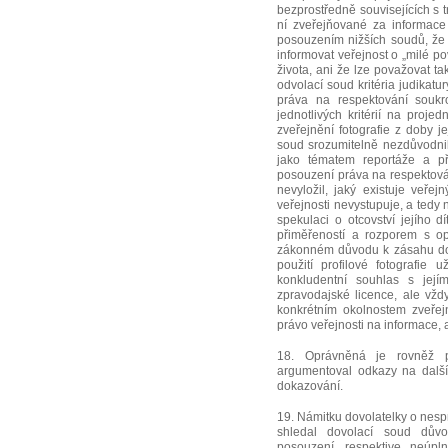
bezprostředně souvisejících s t
ní zveřejňované za informace
posouzením nižších soudů, že 
informovat veřejnost o „milé po
života, ani že lze považovat t
odvolací soud kritéria judikat
práva na respektování soukr
jednotlivých kritérií na proj
zveřejnění fotografie z doby j
soud srozumitelně nezdůvodnil
jako tématem reportáže a př
posouzení práva na respektová
nevyložil, jaký existuje veř
veřejnosti nevystupuje, a tedy
spekulaci o otcovství jejího d
přiměřeností a rozporem s op
zákonném důvodu k zásahu do 
použití profilové fotografie 
konkludentní souhlas s jej
zpravodajské licence, ale vžd
konkrétním okolnostem zveřej
právo veřejnosti na informace,
18. Oprávněná je rovněž p
argumentoval odkazy na další
dokazování.
19. Námitku dovolatelky o nesp
shledal dovolací soud dův
posouzení, respektive neúpl