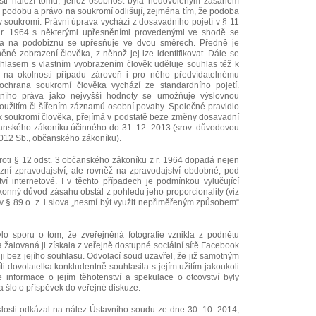
sti náleží tomu, jehož osobnost byla nedovoleným zásahem
podobu a právo na soukromí odlišují, zejména tím, že podoba
 soukromí. Právní úprava vychází z dosavadního pojetí v § 11
r. 1964 s některými upřesněními provedenými ve shodě se
áva na podobiznu se upřesňuje ve dvou směrech. Předně je
né zobrazení člověka, z něhož jej lze identifikovat. Dále se
ouhlasem s vlastním vyobrazením člověk uděluje souhlas též k
na okolnosti případu zároveň i pro něho předvídatelnému
ochrana soukromí člověka vychází ze standardního pojetí.
tního práva jako nejvyšší hodnoty se umožňuje výslovnou
oužitím či šířením záznamů osobní povahy. Společné pravidlo
k k soukromí člověka, přejímá v podstatě beze změny dosavadní
bčanského zákoníku účinného do 31. 12. 2013 (srov. důvodovou
2012 Sb., občanského zákoníku).
proti § 12 odst. 3 občanského zákoníku z r. 1964 dopadá nejen
izní zpravodajství, ale rovněž na zpravodajství obdobné, pod
tví internetové. I v těchto případech je podmínkou vylučující
onný důvod zásahu obstál z pohledu jeho proporcionality (viz
 § 89 o. z. i slova „nesmí být využit nepřiměřeným způsobem“
lo sporu o tom, že zveřejněná fotografie vznikla z podnětu
 žalovaná ji získala z veřejně dostupné sociální sítě Facebook
ji bez jejího souhlasu. Odvolací soud uzavřel, že již samotným
íti dovolatelka konkludentně souhlasila s jejím užitím jakoukoli
e informace o jejím těhotenství a spekulace o otcovství byly
 šlo o příspěvek do veřejné diskuze.
slosti odkázal na nález Ústavního soudu ze dne 30. 10. 2014,