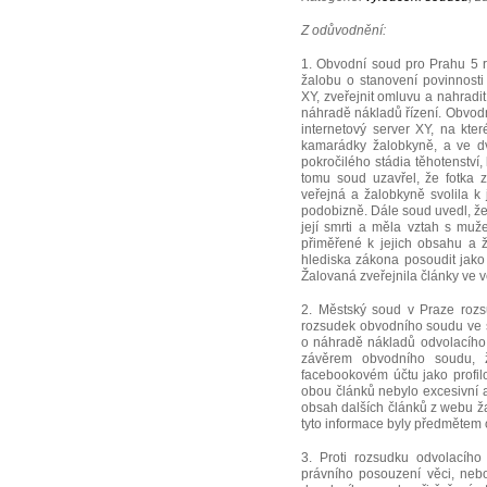
Z odůvodnění:
1. Obvodní soud pro Prahu 5 r
žalobu o stanovení povinnosti 
XY, zveřejnit omluvu a nahradi
náhradě nákladů řízení. Obvodn
internetový server XY, na kte
kamarádky žalobkyně, a ve dv
pokročilého stádia těhotenství
tomu soud uzavřel, že fotka 
veřejná a žalobkyně svolila k 
podobizně. Dále soud uvedl, ž
její smrti a měla vztah s muž
přiměřené k jejich obsahu a ž
hlediska zákona posoudit jako 
Žalovaná zveřejnila články ve 
2. Městský soud v Praze rozs
rozsudek obvodního soudu ve 
o náhradě nákladů odvolacího 
závěrem obvodního soudu, ž
facebookovém účtu jako profilo
obou článků nebylo excesivní 
obsah dalších článků z webu ža
tyto informace byly předmětem 
3. Proti rozsudku odvolacíh
právního posouzení věci, neb