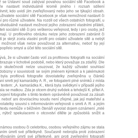
mž se Ústavní soud zabýval povahou sociální sítě Facebook a
že nastavit individuálně kromě jiného i rozsah sdílení
ivnit, kdo uvidí jím zveřejňovaný nebo jeho se týkající obsah.
 uživatele sociální sítě Facebook je však nemožnost nastavit či
 pro různé uživatele. Na rozdíl od všech ostatních fotografií, u
dividuálně nastavit možnost jejího zobrazení vlastními přáteli,
ateli sociální sítě či pro veškerou veřejnost, tedy i pro osoby, jež
nemají. U profilového obrázku nelze jeho zobrazení zabránit či
je skrýt zcela vlastní profil pro ostatní uživatele sítě a nebýt
í možnost však nelze považovat za alternativu, neboť by její
popřelo smysl a účel této sociální sítě.
á, že si uživatel často volí za profilovou fotografii na sociální
 zobrazuje v lichotivé podobě, nebo který považuje za zdařilý. Dle
o skutečnosti nelze usuzovat, že každý uživatel souhlasí
odobizny v souvislosti se svým jménem kýmkoli a k jakémukoli
yla profilová fotografie dovolatelky zveřejněna u článků
ání smrti její kamarádky A. R., ve fotogalerii plné snímků z místa
 textem: „A. kamarádka K., která byla svědkyní v případě jejího
tala se matkou. Zda je otcem druhý svědek a tehdejší K. přítel A.
pojení fotografie s tímto textem oprávněně považovat za zásah
y, neboť ani dovolacímu soudu není zřejmé, jak její mateřství a
olatelky souvisí s informováním veřejnosti o smrti A. R. a jejím
 textu nemůže v běžném čtenáři vyvolat dojem oznámení „milé
, nýbrž spekulacemi o otcovství dítěte je způsobilá snížit a
známou osobou či celebritou, osobou veřejného zájmu se stala
áním úmrtí své přítelkyně. Současně nebrojila proti zobrazení
ováním úmrtí své přítelkyně, ani proti zveřejnění fotografií