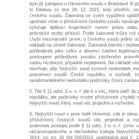
bylo již zahájeno u Okresního soudu v Bratislavě III p
to žalobou ze dne 28. 12. 2021, tedy předtím, n
českého soudu. Žalovaná ve svém vyjádření uplatň
ujednání stran o příslušnosti českého soudu narušuj
vylučuje aplikaci kogentních norem práva státu
právnické osoby přísluší. Podle žalované může mít v
chybí mezinárodní prvek, u českého soudu jediný úč
nákladů na straně žalované. Žalovaná namítá i nepla
pohledávek jako celku a absenci žalobní legitimac
postoupení pohledávek povahu zastřeného právníh
vadou nicotnosti, případně neplatnosti. Na základě 
navrhuje, aby Nejvyšší soud vyslovil nedostatek mez
pravomoci soudů České republiky a rozhodl, ž
neodstranitelného nedostatku podmínky řízení zastavu
5. Dle § 11 odst. 3 o. s. ř. jde-li o věc, která patří
republiky, ale podmínky místní příslušnosti chybějí ne
Nejvyšší soud, který soud věc projedná a rozhodne.
6. Nejvyšší soud v prvé řadě zkoumal, zda je dána
příslušnost) českých soudů věc projednat a ro
podmínek postupu podle § 11 odst. 3 o. s. ř. (srov.
občanskoprávního a obchodního kolegia Nejvyššíh
2014, sp. zn. 31 Nd 316/2013, uveřejněné pod č. 1