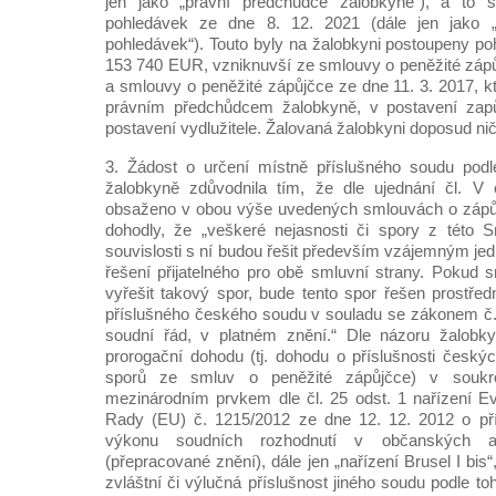
jen jako „právní předchůdce žalobkyně“), a to 
pohledávek ze dne 8. 12. 2021 (dále jen jako 
pohledávek“). Touto byly na žalobkyni postoupeny po
153 740 EUR, vzniknuvší ze smlouvy o peněžité zápů
a smlouvy o peněžité zápůjčce ze dne 11. 3. 2017, k
právním předchůdcem žalobkyně, v postavení zapůj
postavení vydlužitele. Žalovaná žalobkyni doposud ni
3. Žádost o určení místně příslušného soudu podle
žalobkyně zdůvodnila tím, že dle ujednání čl. V 
obsaženo v obou výše uvedených smlouvách o zápůj
dohodly, že „veškeré nejasnosti či spory z této S
souvislosti s ní budou řešit především vzájemným je
řešení přijatelného pro obě smluvní strany. Pokud
vyřešit takový spor, bude tento spor řešen prostře
příslušného českého soudu v souladu se zákonem č.
soudní řád, v platném znění.“ Dle názoru žalobk
prorogační dohodu (tj. dohodu o příslušnosti česk
sporů ze smluv o peněžité zápůjčce) v souk
mezinárodním prvkem dle čl. 25 odst. 1 nařízení E
Rady (EU) č. 1215/2012 ze dne 12. 12. 2012 o pří
výkonu soudních rozhodnutí v občanských 
(přepracované znění), dále jen „nařízení Brusel I bis
zvláštní či výlučná příslušnost jiného soudu podle to