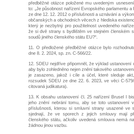
předběžné otázce položené mu uvedeným usnesení
to: „Je působnost nařízení Evropského parlamentu a
ze dne 12. 12. 2012 o příslušnosti a uznávání a výko
občanských a obchodních věcech z hlediska existen
který je nezbytný pro použitelnost uvedeného naříze
že si dvě strany s bydlištěm ve stejném členském st
soudů jiného členského státu EU?“.
11. O předložené předběžné otázce bylo rozhodn
dne 8. 2. 2024, sp. zn. C-566/22.
12. SDEU nejdříve připomněl, že výklad ustanovení u
aby bylo zohledněno nejen znění takového ustanovení,
je zasazeno, jakož i cíle a účel, které sleduje akt
rozsudek SDEU ze dne 22. 6. 2023, ve věci C-579/
citovaná judikatura).
13. K obsahu ustanovení čl. 25 nařízení Brusel I b
jeho znění nebrání tomu, aby se toto ustanovení 
příslušnosti, kterou si smluvní strany usazené ve
sjednají, že ve sporech z jejich smlouvy mají př
členského státu, ačkoliv uvedená smlouva nemá na 
žádnou jinou vazbu.