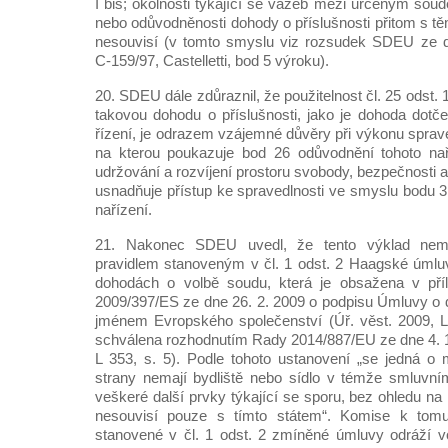
I bis; okolnosti týkající se vazeb mezi určeným s
nebo odůvodněnosti dohody o příslušnosti přitom s t
nesouvisí (v tomto smyslu viz rozsudek SDEU ze dn
C‑159/97, Castelletti, bod 5 výroku).
20. SDEU dále zdůraznil, že použitelnost čl. 25 odst. 1
takovou dohodu o příslušnosti, jako je dohoda dot
řízení, je odrazem vzájemné důvěry při výkonu sprave
na kterou poukazuje bod 26 odůvodnění tohoto naří
udržování a rozvíjení prostoru svobody, bezpečnosti a
usnadňuje přístup ke spravedlnosti ve smyslu bodu
nařízení.
21. Nakonec SDEU uvedl, že tento výklad nem
pravidlem stanoveným v čl. 1 odst. 2 Haagské úmlu
dohodách o volbě soudu, která je obsažena v pří
2009/397/ES ze dne 26. 2. 2009 o podpisu Úmluvy o
jménem Evropského společenství (Úř. věst. 2009, L 
schválena rozhodnutím Rady 2014/887/EU ze dne 4. 12
L 353, s. 5). Podle tohoto ustanovení „se jedná o
strany nemají bydliště nebo sídlo v témže smluvní
veškeré další prvky týkající se sporu, bez ohledu n
nesouvisí pouze s tímto státem“. Komise k tomut
stanovené v čl. 1 odst. 2 zmíněné úmluvy odráží v