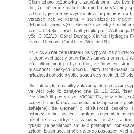
Cílem tohoto požadavku je zabránit tomu, aby byla 
tím, že určitému soudu budou přiděleny všechny sp
vztazích, jež má se svým smluvním partnerem a kte
vztazích než ve vztahu, v souvislosti se kterým 
dohodnuta [srov. výše citované rozsudky Soudního 
věci C-214/89, Powell Duffryn plc proti Wolfgangu P
věci C-352/13, Cartel Damage Claims Hydrogen Pe
Evonik Degussa GmbH a dalším, bod 68].
27. Z čl. 25 nařízení Brusel I bis vyplývá, že při inter
je třeba vycházet v první řadě z úmyslu stran a z f
věci přitom není pochyb o tom, že úmyslem stran b
příslušnost českých soudů. Takto formulovaná do
náležitosti dohody o volbě soudu ve smyslu čl. 25 odst.
28. Pokud jde o námitky žalované, které ve svém vyjád
ve věci bylo již zahájeno dne 28. 12. 2021 říze
Bratislavě III pod sp. zn. 60C/4/2022, tedy dříve, ne
českých soudů (kdy žalovaná pravděpodobně pouka
zahájené); že ujednání o příslušnosti českého s
pořádek, neboť vylučuje aplikaci kogentních norem
působnosti žalobkyně a žalovaná přísluší; a kon
týkající se neplatnosti smluv o postoupení pohledáv
žalobní legitimace, směřují tyto do posouzení věci 