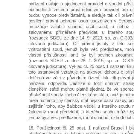
nařízení usiluje o sjednocení pravidel o soudní pří
obchodních věcech prostřednictvím pravidel pro urč
budou vysoce předvídatelná, a sleduje tak cíl právní 
posílení právní ochrany osob usazených v Evropsk
umožňuje žalobci snadno určit soud, u něhož 
žalovanému přiměřeně předvídat, u kterého so
(rozsudek SDEU ze dne 14. 9. 2023, sp. zn. C‑393
citovaná judikatura). Cíl právní jistoty v této so
vnitrostátní soud, jemuž byla věc předložena, mo
vlastní příslušnosti, aniž by byl povinen zkoumat
(rozsudek SDEU ze dne 28. 1. 2015, sp. zn. C‑375
citovaná judikatura). Výklad čl. 25 odst. 1 nařízení Bru
toto ustanovení vztahuje na takovou dohodu o přísl
dotčená ve věci v původním řízení, tak cíli právní ji
nařízení, odpovídá. Jestliže si totiž smluvní str
členském státě mohou platně sjednat, že ve sporec
příslušnost soudy jiného členského státu, aniž je nu
měla na tento jiný členský stát nějaké další vazby, p
zajištění toho, aby žalobce věděl, u kterého soudu
žalovaný mohl předvídat, u kterého soudu může bý
jemuž byla věc předložena, mohl snadno rozhodnout o v
18. Použitelnost čl. 25 odst. 1 nařízení Brusel I 
příslušnosti, jako je dohoda dotčená ve věci v pů