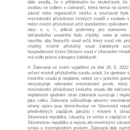
dále uvedla, že s přihlédnutím ke skutečnosti, že
osobou se sídlem v zahraničí, která nemá na území
závod nebo organizační složku a současně byla
mezinárodní příslušnost českých soudů v souladu s 
nelze místní příslušnost určit standartním způsobem
násl. o. s. ř., jelikož podmínky pro stanovení m
občanského soudního řádu chybějí, nebo je nelze 
navrhla, aby Nejvyšší soud určil, který soud věc pr
vhodný místně příslušný soud žalobkyně oz
hospodárnost řízení Okresní soud v Uherském Hradiš
má sídlo právní zástupce žalobkyně.
4. Žalovaná ve svém vyjádření ze dne 26. 5. 2022
určení místně příslušného soudu uvádí, že ujednání st
českého soudu je neplatné, neboť se v právním pom
nevyskytuje relevantní mezinárodní prvek, který
mezinárodní příslušnost českého soudu dle nařízení 
neplatnosti ujednání stran žalovaná vyvozuje i nepl
jako celku. Žalovaná zdůvodňuje absenci mezinárod
strany sporu jsou domicilovány ve Slovenské repub
předmětných zápůjček jakožto i místem k úhra
Slovenská republika, závazky ze smluv o zápůjčce 
Slovenskou republiku a nejsou akcesorickými závaz
smluv s mezinárodním prvkem. Žalovaná dále namítá