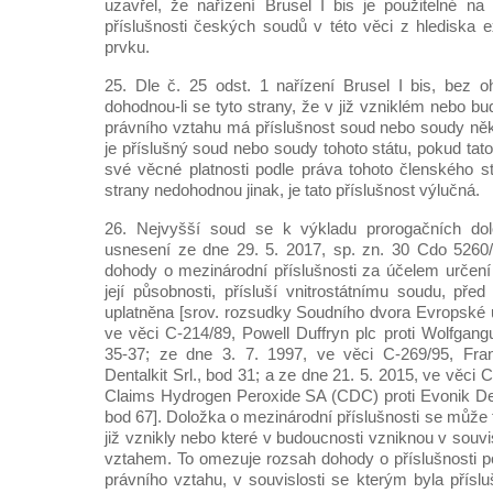
uzavřel, že nařízení Brusel I bis je použitelné n
příslušnosti českých soudů v této věci z hlediska 
prvku.
25. Dle č. 25 odst. 1 nařízení Brusel I bis, bez oh
dohodnou-li se tyto strany, že v již vzniklém nebo b
právního vztahu má příslušnost soud nebo soudy něk
je příslušný soud nebo soudy tohoto státu, pokud tat
své věcné platnosti podle práva tohoto členského s
strany nedohodnou jinak, je tato příslušnost výlučná.
26. Nejvyšší soud se k výkladu prorogačních dol
usnesení ze dne 29. 5. 2017, sp. zn. 30 Cdo 5260/
dohody o mezinárodní příslušnosti za účelem určení 
její působnosti, přísluší vnitrostátnímu soudu, pře
uplatněna [srov. rozsudky Soudního dvora Evropské u
ve věci C-214/89, Powell Duffryn plc proti Wolfgang
35-37; ze dne 3. 7. 1997, ve věci C-269/95, Fra
Dentalkit Srl., bod 31; a ze dne 21. 5. 2015, ve věci
Claims Hydrogen Peroxide SA (CDC) proti Evonik 
bod 67]. Doložka o mezinárodní příslušnosti se může 
již vznikly nebo které v budoucnosti vzniknou v souvi
vztahem. To omezuje rozsah dohody o příslušnosti p
právního vztahu, v souvislosti se kterým byla přísl