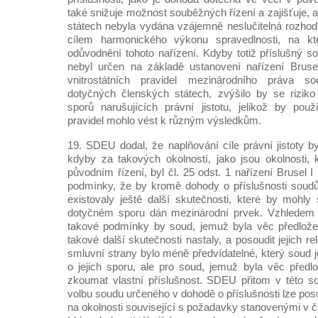
také snižuje možnost souběžných řízení a zajišťuje,
státech nebyla vydána vzájemně neslučitelná rozhodn
cílem harmonického výkonu spravedlnosti, na k
odůvodnění tohoto nařízení. Kdyby totiž příslušný s
nebyl určen na základě ustanovení nařízení Brusel
vnitrostátních pravidel mezinárodního práva 
dotyčných členských státech, zvýšilo by se rizik
sporů narušujících právní jistotu, jelikož by použi
pravidel mohlo vést k různým výsledkům.
19. SDEU dodal, že naplňování cíle právní jistoty b
kdyby za takových okolností, jako jsou okolnosti, 
původním řízení, byl čl. 25 odst. 1 nařízení Brusel I
podmínky, že by kromě dohody o příslušnosti soudů
existovaly ještě další skutečnosti, které by mohly
dotyčném sporu dán mezinárodní prvek. Vzhledem 
takové podmínky by soud, jemuž byla věc předložen
takové další skutečnosti nastaly, a posoudit jejich r
smluvní strany bylo méně předvídatelné, který soud j
o jejich sporu, ale pro soud, jemuž byla věc předlo
zkoumat vlastní příslušnost. SDEU přitom v této sou
volbu soudu určeného v dohodě o příslušnosti lze po
na okolnosti související s požadavky stanovenými v č