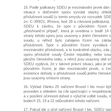
15. Podle judikatury SDEU je mezinárodní prvek dán 
situace v dotčeném sporu vyvolat otázky ohled
příslušnosti soudů (v tomto smyslu viz rozsudek SDE
zn. C‑399/21, IRnova, bod 28 a citovaná judikatura)
SDEU k závěru, že spor v původním řízení nap
„přeshraniční případ“, která je uvedena v bodě 14 t
strany tohoto sporu jsou usazeny v jiném členském st
soudu, u něhož bylo zahájeno řízení na zákl
příslušnosti. Spor v původním řízení vyvolává 
mezinárodní příslušnosti, a to konkrétně otázku, zda 
sporu příslušné soudy České republiky, nebo sou
jakožto členského státu, v němž jsou usazeny obě sm
SDEU vyplývá, že v takové právní situaci, jako je s
původním řízení, je dán mezinárodní prvek, o če
existence dohody o příslušnosti soudů jiného člensk
jsou usazeny smluvní strany.
16. Výklad článku 25 nařízení Brusel I bis musí b
proveden s ohledem na cíle spočívající v respektován
a v posílení účinnosti dohod o výlučné volbě soudu,
bodech 15, 19 a 22 odůvodnění tohoto nařízení.
17. Pokud jde o účel nařízení Brusel I bis, SDEU op