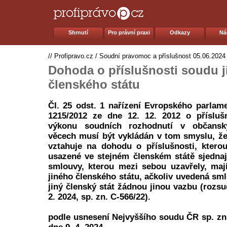
Shrnutí
Pro právní praxi
Odkazy
Ná
//
Profipravo.cz
/
Soudní pravomoc a příslušnost
05.06.2024
Dohoda o příslušnosti soudu 
členského státu
Čl. 25 odst. 1 nařízení Evropského parlam
1215/2012 ze dne 12. 12. 2012 o přísluš
výkonu soudních rozhodnutí v občans
věcech musí být vykládán v tom smyslu, že
vztahuje na dohodu o příslušnosti, ktero
usazené ve stejném členském státě sjednaj
smlouvy, kterou mezi sebou uzavřely, maj
jiného členského státu, ačkoliv uvedená sm
jiný členský stát žádnou jinou vazbu (rozs
2. 2024, sp. zn. C-566/22).
podle usnesení Nejvyššího soudu ČR sp. zn.