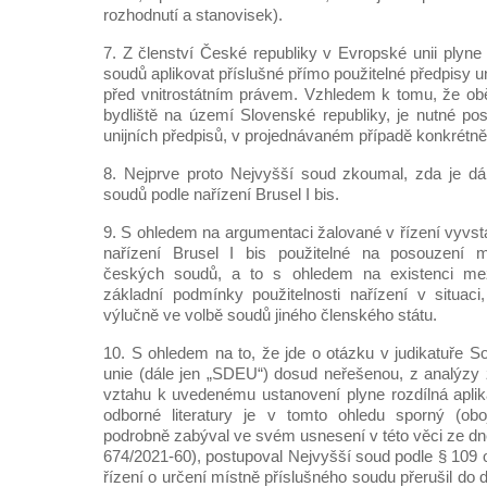
rozhodnutí a stanovisek).
7. Z členství České republiky v Evropské unii plyne 
soudů aplikovat příslušné přímo použitelné předpisy u
před vnitrostátním právem. Vzhledem k tomu, že ob
bydliště na území Slovenské republiky, je nutné pos
unijních předpisů, v projednávaném případě konkrétně 
8. Nejprve proto Nejvyšší soud zkoumal, zda je dá
soudů podle nařízení Brusel I bis.
9. S ohledem na argumentaci žalované v řízení vyvst
nařízení Brusel I bis použitelné na posouzení me
českých soudů, a to s ohledem na existenci mez
základní podmínky použitelnosti nařízení v situac
výlučně ve volbě soudů jiného členského státu.
10. S ohledem na to, že jde o otázku v judikatuře 
unie (dále jen „SDEU“) dosud neřešenou, z analýzy z
vztahu k uvedenému ustanovení plyne rozdílná aplik
odborné literatury je v tomto ohledu sporný (ob
podrobně zabýval ve svém usnesení v této věci ze dne 
674/2021-60), postupoval Nejvyšší soud podle § 109 od
řízení o určení místně příslušného soudu přerušil d