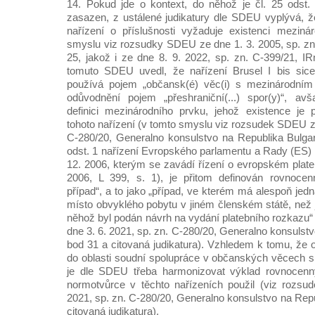
14. Pokud jde o kontext, do něhož je čl. 25 odst. 
zasazen, z ustálené judikatury dle SDEU vyplývá, že
nařízení o příslušnosti vyžaduje existenci meziná
smyslu viz rozsudky SDEU ze dne 1. 3. 2005, sp. z
25, jakož i ze dne 8. 9. 2022, sp. zn. C‑399/21, I
tomuto SDEU uvedl, že nařízení Brusel I bis sic
používá pojem „občansk(é) věc(i) s mezinárodní
odůvodnění pojem „přeshraniční(...) spor(y)“, a
definici mezinárodního prvku, jehož existence je 
tohoto nařízení (v tomto smyslu viz rozsudek SDEU ze
C‑280/20, Generalno konsulstvo na Republika Bulgar
odst. 1 nařízení Evropského parlamentu a Rady (ES) 
12. 2006, kterým se zavádí řízení o evropském plate
2006, L 399, s. 1), je přitom definován rovnocen
případ“, a to jako „případ, ve kterém má alespoň jedn
místo obvyklého pobytu v jiném členském státě, než 
něhož byl podán návrh na vydání platebního rozkazu
dne 3. 6. 2021, sp. zn. C‑280/20, Generalno konsulstv
bod 31 a citovaná judikatura). Vzhledem k tomu, že o
do oblasti soudní spolupráce v občanských věcech 
je dle SDEU třeba harmonizovat výklad rovnocenný
normotvůrce v těchto nařízeních použil (viz rozs
2021, sp. zn. C‑280/20, Generalno konsulstvo na Repu
citovaná judikatura).