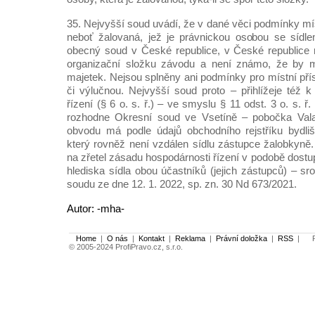
35. Nejvyšší soud uvádí, že v dané věci podmínky míst
neboť žalovaná, jež je právnickou osobou se síd
obecný soud v České republice, v České republice
organizační složku závodu a není známo, že by m
majetek. Nejsou splněny ani podmínky pro místní pří
či výlučnou. Nejvyšší soud proto – přihlížeje též 
řízení (§ 6 o. s. ř.) – ve smyslu § 11 odst. 3 o. s. ř.
rozhodne Okresní soud ve Vsetíně – pobočka Vala
obvodu má podle údajů obchodního rejstříku bydliš
který rovněž není vzdálen sídlu zástupce žalobkyně.
na zřetel zásadu hospodárnosti řízení v podobě dost
hlediska sídla obou účastníků (jejich zástupců) – s
soudu ze dne 12. 1. 2022, sp. zn. 30 Nd 673/2021.
Autor: -mha-
Home
|
O nás
|
Kontakt
|
Reklama
|
Právní doložka
|
RSS
|
Po
© 2005-2024 ProfiPravo.cz, s.r.o.