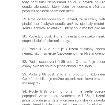
tedy nepřísluší Nejvyššímu soudu k návrhu na urč
soudu, ale soudu, který bude rozhodovat o věci 
posoudil naplnění podmínek řízení.
29. Poté, co Nejvyšší soud uzavřel, že si strany pla
příslušnost českých soudů, aniž by sjednaly místní 
soudu, zabýval se otázkou, který soud má být jako mí
30. Podle § 9 odst. 1 o. s. ř. nestanoví-li zákon jina
stupni příslušné okresní soudy.
31. Podle § 84 o. s. ř. je k řízení příslušný obecn
němuž návrh směřuje (žalovaného), není-li stanoveno 
32. Podle ustanovení § 85 odst. 3 o. s. ř. je ob
osoby okresní soud, v jehož obvodu má sídlo.
33. Podle § 86 odst. 2 o. s. ř. proti tomu, kdo nem
České republice, je možno uplatnit majetková práva 
má majetek.
34. Podle § 87 písm. c) o. s. ř. je vedle obecn
popřípadě vedle soudu uvedeného v § 85a, k řízení
jehož obvodu je umístěna organizační složka závodu
osoby, která je žalovanou, týká-li se spor této složky.