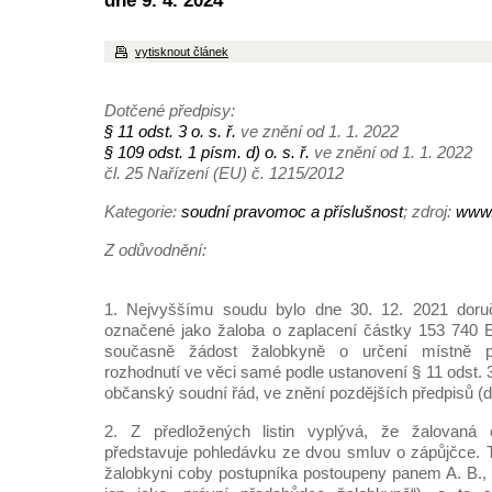
dne 9. 4. 2024
vytisknout článek
Dotčené předpisy:
§ 11 odst. 3 o. s. ř.
ve znění od 1. 1. 2022
§ 109 odst. 1 písm. d) o. s. ř.
ve znění od 1. 1. 2022
čl. 25 Nařízení (EU) č. 1215/2012
Kategorie:
soudní pravomoc a příslušnost
; zdroj:
www.
Z odůvodnění:
1. Nejvyššímu soudu bylo dne 30. 12. 2021 doru
označené jako žaloba o zaplacení částky 153 740 
současně žádost žalobkyně o určení místně p
rozhodnutí ve věci samé podle ustanovení § 11 odst. 
občanský soudní řád, ve znění pozdějších předpisů (dále
2. Z předložených listin vyplývá, že žalovan
představuje pohledávku ze dvou smluv o zápůjčce. 
žalobkyni coby postupníka postoupeny panem A. B., 