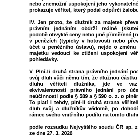
nebo znemožní uspokojení jeho vykonatelné 
prokazuje věřitel, který podal odpůrčí žalob
IV. Jen proto, že dlužník za majetek pře
právním jednáním obdrží reálné (skuteč
podobě obvyklé ceny nebo jiné přiměřené (
v penězích (typicky v hotovosti nebo pře
účet u peněžního ústavu), nejde o změnu 
majetku vedoucí ke ztížení uspokojení věř
pohledávky.
V. Plní-li druhá strana právního jednání p
svůj dluh vůči němu tím, že dlužnou částku
dluhu věřiteli dlužníka, jde ve v
ekvivalentnosti právního jednání pro úč
neúčinnosti podle § 589 a § 590 o. z. o plně
To platí i tehdy, plní-li druhá strana věřite
dluh svůj a dlužníkův vědomě, po dohod
rámec svého vnitřního podílu na tomto dluh
podle rozsudku Nejvyššího soudu ČR sp. z
ze dne 27. 3. 2026