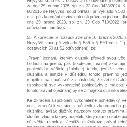
Nejvyšší soud též v odstavci 17 odůvodnění usnesení
ze dne 29. dubna 2025, sp. zn. 23 Cdo 3438/2024. 
80/2016 se Nejvyšší soud přihlásil při výkladu § 589 
o. z. při zkoumání ekvivalentnosti právního jednání d
dne 29. srpna 2023, sp. zn. 29 Cdo 710/2022 (sr
odůvodnění tamtéž).
55. A konečně, v rozsudku ze dne 16. března 2026, s
Nejvyšší soud při výkladu § 589 a § 590 odst. 1 pí
odstavcích 50 až 52 odůvodnění), že:
„Právní jednání, kterým dlužník převedl svou věc
hodnotu na jiného, pak (skutečně, reálně) zkracuje
pohledávky věřitele (žalobce) tehdy, jestliže ve
dlužníka a jestliže v důsledku tohoto právního je
majetku má současně za následek, že věřitel (žal
uspokojení své vykonatelné pohledávky z majetku d
tohoto právního jednání) by se z majetku dlužníka ales
Ke zkrácení uspokojení vykonatelné pohledávky věř
dojít, zmenší-li se sice v důsledku zkoumaného pr
dlužníka, avšak dlužník navzdory tomuto právnímu
dluhům vlastní takový majetek, který sám o osobě po
něj věřitel uspokojil. Jestliže dlužníkovo právní je