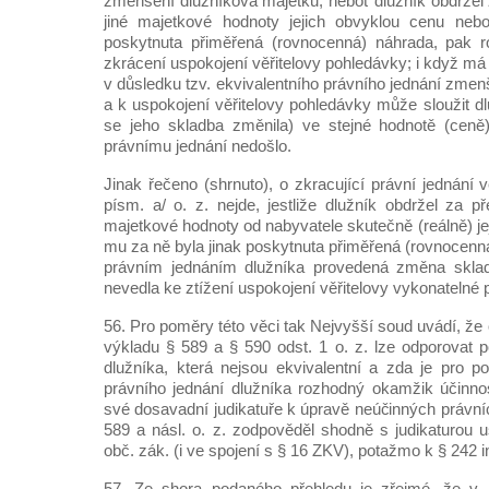
zmenšení dlužníkova majetku, neboť dlužník obdržel
jiné majetkové hodnoty jejich obvyklou cenu neb
poskytnuta přiměřená (rovnocenná) náhrada, pak 
zkrácení uspokojení věřitelovy pohledávky; i když má 
v důsledku tzv. ekvivalentního právního jednání zme
a k uspokojení věřitelovy pohledávky může sloužit d
se jeho skladba změnila) ve stejné hodnotě (ceně
právnímu jednání nedošlo.
Jinak řečeno (shrnuto), o zkracující právní jednání
písm. a/ o. z. nejde, jestliže dlužník obdržel za p
majetkové hodnoty od nabyvatele skutečně (reálně) j
mu za ně byla jinak poskytnuta přiměřená (rovnocenn
právním jednáním dlužníka provedená změna sklad
nevedla ke ztížení uspokojení věřitelovy vykonatelné 
56. Pro poměry této věci tak Nejvyšší soud uvádí, ž
výkladu § 589 a § 590 odst. 1 o. z. lze odporovat
dlužníka, která nejsou ekvivalentní a zda je pro po
právního jednání dlužníka rozhodný okamžik účinnos
své dosavadní judikatuře k úpravě neúčinných právní
589 a násl. o. z. zodpověděl shodně s judikaturou 
obč. zák. (i ve spojení s § 16 ZKV), potažmo k § 242 
57. Ze shora podaného přehledu je zřejmé, že v li