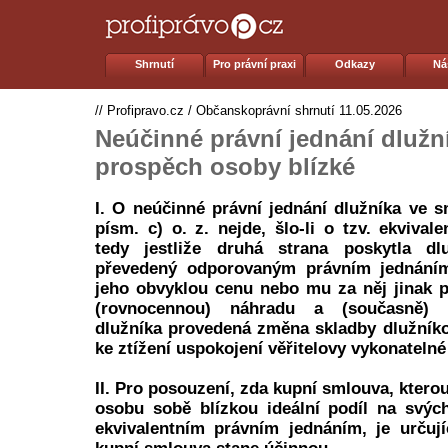
Shrnutí
Pro právní praxi
Odkazy
Ná
//
Profipravo.cz
/
Občanskoprávní shrnutí
11.05.2026
Neúčinné právní jednání dlužn
prospěch osoby blízké
I. O neúčinné právní jednání dlužníka ve s
písm. c) o. z. nejde, šlo-li o tzv. ekvivale
tedy jestliže druhá strana poskytla dl
převedený odporovaným právním jednáním
jeho obvyklou cenu nebo mu za něj jinak 
(rovnocennou) náhradu a (současně) 
dlužníka provedená změna skladby dlužník
ke ztížení uspokojení věřitelovy vykonateln
II. Pro posouzení, zda kupní smlouva, ktero
osobu sobě blízkou ideální podíl na svýc
ekvivalentním právním jednáním, je určuj