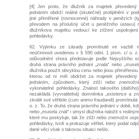
[4] Jen proto, že dlužník za majetek převeden
jednáním obdrží reálné (skutečné) protiplnění v p
jiné přiměřené (rovnocenné) náhrady v penězích (t
převodem na příslušný účet u peněžního ústavu) 
dlužníkova majetku vedoucí ke ztížení uspokojení 
pohledávky.
62. Výjimku ze zásady promítnuté ve vazbě n
neúčinnosti uvedenou v § 590 odst. 1 písm. c/ o. z.
odůvodnění shora představuje podle Nejvyššího so
druhá strana právního jednání „znala“ nebo „musel
dlužníka použít obvyklou cenu nebo jinou přiměřenou
kterou od ní měl obdržet za majetek převeden
jednáním, způsobem, který ztíží nebo znemožní 
vykonatelné pohledávky. Znalost takového (dalšího
nezakládá (vyvratitelná) domněnka „existence a zn
zkrátit své věřitele (cum animo fraudandi) promítnutá
o. z. To, že druhá strana právního jednání v době, kdy 
nebo „musela znát“ i úmysl dlužníka naložit s reálný
které mu poskytuje, tak že ztíží nebo znemožní uspo
pohledávky, tvrdí a prokazuje věřitel, který podal od
dané věci však o takovou situaci nešlo.