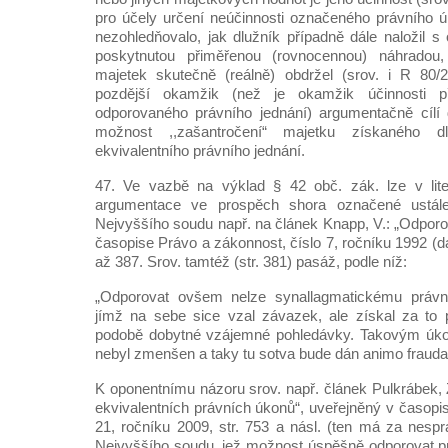
pro účely určení neúčinnosti označeného právního ú
nezohledňovalo, jak dlužník případně dále naložil 
poskytnutou přiměřenou (rovnocennou) náhradou
majetek skutečně (reálně) obdržel (srov. i R 80/
pozdější okamžik (než je okamžik účinnosti p
odporovaného právního jednání) argumentačně cílí
možnost ,,zašantročení“ majetku získaného 
ekvivalentního právního jednání.
47. Ve vazbě na výklad § 42 obč. zák. lze v lit
argumentace ve prospěch shora označené ustál
Nejvyššího soudu např. na článek Knapp, V.: „Odporo
časopise Právo a zákonnost, číslo 7, ročníku 1992 (dá
až 387. Srov. tamtéž (str. 381) pasáž, podle níž:
„Odporovat ovšem nelze synallagmatickému právn
jímž na sebe sice vzal závazek, ale získal za to p
podobě dobytné vzájemné pohledávky. Takovým úko
nebyl zmenšen a taky tu sotva bude dán animo fraudan
K oponentnímu názoru srov. např. článek Pulkrábek, 
ekvivalentních právních úkonů“, uveřejněný v časopis
21, ročníku 2009, str. 753 a násl. (ten má za nespr
Nejvyššího soudu, jež možnost úspěšně odporovat p