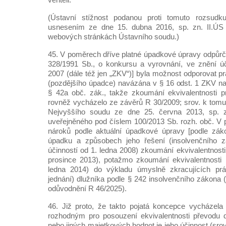
(Ústavní stížnost podanou proti tomuto rozsudk
usnesením ze dne 15. dubna 2016, sp. zn. II.ÚS
webových stránkách Ústavního soudu.)
45. V poměrech dříve platné úpadkové úpravy odpůrčí
328/1991 Sb., o konkursu a vyrovnání, ve znění ú
2007 (dále též jen „ZKV“)] byla možnost odporovat 
(pozdějšího úpadce) navázána v § 16 odst. 1 ZKV n
§ 42a obč. zák., takže zkoumání ekvivalentnosti p
rovněž vycházelo ze závěrů R 30/2009; srov. k tom
Nejvyššího soudu ze dne 25. června 2013, sp. 
uveřejněného pod číslem 100/2013 Sb. rozh. obč. V 
nároků podle aktuální úpadkové úpravy [podle zák
úpadku a způsobech jeho řešení (insolvenčního z
účinností od 1. ledna 2008) zkoumání ekvivalentnost
prosince 2013), potažmo zkoumání ekvivalentnosti 
ledna 2014) do výkladu úmyslně zkracujících prá
jednání) dlužníka podle § 242 insolvenčního zákona 
odůvodnění R 46/2025).
46. Již proto, že takto pojatá koncepce vycházel
rozhodným pro posouzení ekvivalentnosti převodu d
nebo jiných majetkových hodnot je jeho účinnost (srov