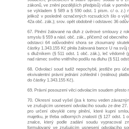
zákonů, ve znění pozdějších předpisů) však v poměre
se výkladem § 589 a § 590 odst. 1 písm. c/ o. z.) n
jelikož v posledně označených rozsudcích šlo o výkl
42a obč. zák.); srov. opět obdobně i odstavec 36 odů
67. Plnění žalované na dluh z úvěrové smlouvy z ro
smyslu § 559 a násl. obč. zák., přičemž od obecného
odstavci 64 odůvodnění shora se zkoumaný skutek 
částky 1.343.155 Kč plnila žalovaná bance U na svůj s
s dlužníkem (§ 511 odst. 1 obč. zák.), leč vědomě 
nad rámec svého vnitřního podílu na dluhu (§ 511 odst.
68. Odvolací soud tudíž nepochybil, jestliže pro úč
ekvivalentní právní jednání zohlednil i (reálnou) pla
do částky 1.343.155 Kč).
69. Právní posouzení věci odvolacím soudem přesto n
70. Okresní soud vyšel (jsa k tomu veden závaz
ve zrušujícím usnesení odvolacího soudu ze dne 27. 
pro určení obvyklé ceny plnění, které kupní smlo
majetku, je třeba odborných znalostí (§ 127 odst. 1 o.
znalce, který podle zadání soudu vypracoval z
formulovaný ve zrušujícím usnesení odvolacího s