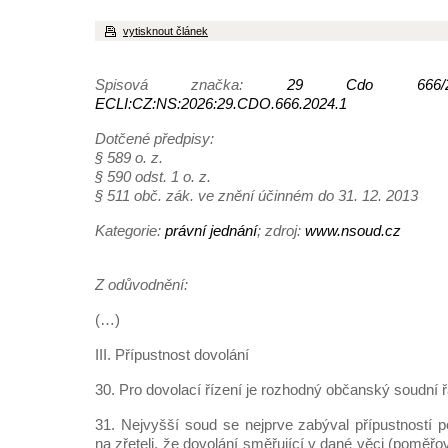
vytisknout článek
Spisová značka:
29 Cdo 666/
ECLI:CZ:NS:2026:29.CDO.666.2024.1
Dotčené předpisy:
§ 589 o. z.
§ 590 odst. 1 o. z.
§ 511 obč. zák. ve znění účinném do 31. 12. 2013
Kategorie:
právní jednání
; zdroj:
www.nsoud.cz
Z odůvodnění:
(…)
III. Přípustnost dovolání
30. Pro dovolací řízení je rozhodný občanský soudní ř
31. Nejvyšší soud se nejprve zabýval přípustností 
na zřeteli, že dovolání směřující v dané věci (pomě