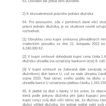
63. Dovolání tak potud není důvodné.
2) K ekvivalentnosti právního jednání dlužníka
64. Pro posouzení, zda v poměrech dané věci skute
právní jednání dlužníka, je ve skutkové rovině určuj
rozhodnutí:
[1] Obvyklou cenu kupní smlouvou převáděných nemo
znaleckém posudku ze dne 21. listopadu 2022 ke 
6.240.000 Kč.
[2] V kupní smlouvě dohodnutá kupní cena činila 1.4
dlužníku uhradila (na označený bankovní účet) 8. září
[3] V kupní smlouvě se žalovaná dále zavázala zce
dlužníkem) dluh bance U, což se stalo úhradou část
srpna 2020. Nad rámec svého podílu na dluhu u
uhradila bance U označenou platbou částku 1.343.155
65. K platbě na dluh u banky U lze uvést, že obecně
která podle pokynu dlužníka plní (jako kupující p
kupní ceny) svůj dluh vůči němu tak, že dlužnou čás
dluhu) věřiteli dlužníka, tím jednak reálně splní svů