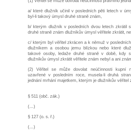
(1) Věřitel se může dovolat neúčinnosti právního jedná
a/ které dlužník učinil v posledních pěti letech v úmy
byl-li takový úmysl druhé straně znám,
b/ kterým dlužník v posledních dvou letech zkrátil sv
druhé straně znám dlužníkův úmysl věřitele zkrátit, n
c/ kterým byl věřitel zkrácen a k němuž v posledníc
dlužníkem a osobou jemu blízkou nebo které dluž
takové osoby, ledaže druhé straně v době, kdy se
dlužníkův úmysl zkrátit věřitele znám nebyl a ani zná
(2) Věřitel se může dovolat neúčinnosti kupn
uzavřené v posledním roce, musela-li druhá stra
jednání mrhání majetkem, kterým je dlužníkův věřitel
§ 511 (obč. zák.)
(…)
§ 127 (o. s. ř.)
(…)