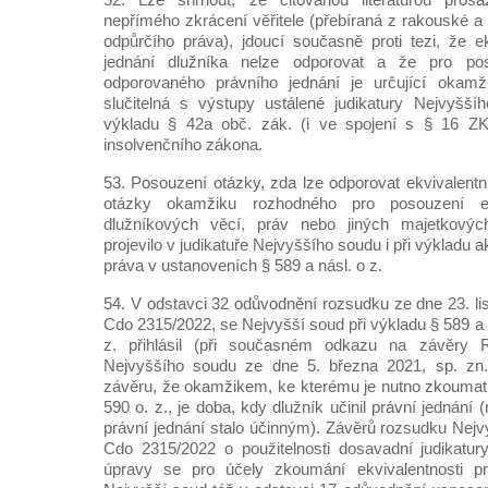
nepřímého zkrácení věřitele (přebíraná z rakouské 
odpůrčího práva), jdoucí současně proti tezi, že 
jednání dlužníka nelze odporovat a že pro poso
odporovaného právního jednání je určující okamži
slučitelná s výstupy ustálené judikatury Nejvyšš
výkladu § 42a obč. zák. (i ve spojení s § 16 Z
insolvenčního zákona.
53. Posouzení otázky, zda lze odporovat ekvivalent
otázky okamžiku rozhodného pro posouzení ekv
dlužníkových věcí, práv nebo jiných majetkový
projevilo v judikatuře Nejvyššího soudu i při výkladu 
práva v ustanoveních § 589 a násl. o z.
54. V odstavci 32 odůvodnění rozsudku ze dne 23. li
Cdo 2315/2022, se Nejvyšší soud při výkladu § 589 a §
z. přihlásil (při současném odkazu na závěry
Nejvyššího soudu ze dne 5. března 2021, sp. zn
závěru, že okamžikem, ke kterému je nutno zkoumat
590 o. z., je doba, kdy dlužník učinil právní jednání
právní jednání stalo účinným). Závěrů rozsudku Nejv
Cdo 2315/2022 o použitelnosti dosavadní judikatu
úpravy se pro účely zkoumání ekvivalentnosti pr