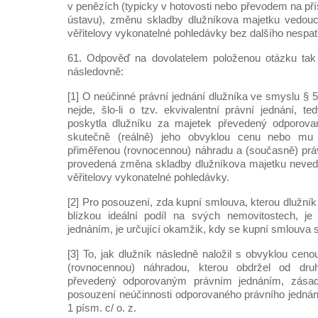
v penězích (typicky v hotovosti nebo převodem na př
ústavu), změnu skladby dlužníkova majetku vedoucí
věřitelovy vykonatelné pohledávky bez dalšího nespat
61. Odpověď na dovolatelem položenou otázku tak
následovně:
[1] O neúčinné právní jednání dlužníka ve smyslu § 59
nejde, šlo-li o tzv. ekvivalentní právní jednání, te
poskytla dlužníku za majetek převedený odporov
skutečně (reálně) jeho obvyklou cenu nebo mu 
přiměřenou (rovnocennou) náhradu a (současně) prá
provedená změna skladby dlužníkova majetku nevedl
věřitelovy vykonatelné pohledávky.
[2] Pro posouzení, zda kupní smlouva, kterou dlužní
blízkou ideální podíl na svých nemovitostech, je
jednáním, je určující okamžik, kdy se kupní smlouva 
[3] To, jak dlužník následně naložil s obvyklou cen
(rovnocennou) náhradou, kterou obdržel od dr
převedený odporovaným právním jednáním, zás
posouzení neúčinnosti odporovaného právního jednán
1 písm. c/ o. z.