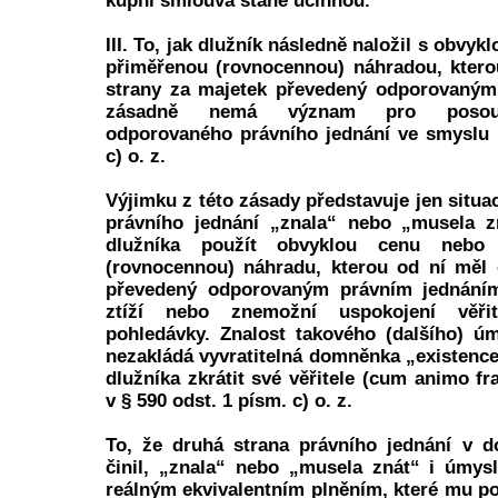
kupní smlouva stane účinnou.
III. To, jak dlužník následně naložil s obvy
přiměřenou (rovnocennou) náhradou, ktero
strany za majetek převedený odporovaným
zásadně nemá význam pro posouze
odporovaného právního jednání ve smyslu 
c) o. z.
Výjimku z této zásady představuje jen situa
právního jednání „znala“ nebo „musela z
dlužníka použít obvyklou cenu nebo 
(rovnocennou) náhradu, kterou od ní měl 
převedený odporovaným právním jednáním
ztíží nebo znemožní uspokojení věřit
pohledávky. Znalost takového (dalšího) ú
nezakládá vyvratitelná domněnka „existence
dlužníka zkrátit své věřitele (cum animo f
v § 590 odst. 1 písm. c) o. z.
To, že druhá strana právního jednání v d
činil, „znala“ nebo „musela znát“ i úmysl
reálným ekvivalentním plněním, které mu pos