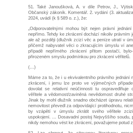
51. Také Janoušková, A. v díle Petrov, J., Výtisk
Občanský zákoník. Komentář. 2. vydání (3. aktualiza
2024, uvádí (k § 589 o. z.), že:
„Odporovatelnými mohou být nejen právní jednání z
nepřímo. Tehdy ke zkrácení dochází nikoliv právním 
ale až později (dlužník zcizí věc a peníze utratí v úmy
přičemž nabyvatel věci o zkracujícím úmyslu ví an
případě nepřímého zkrácení přitom postačí, bylo-l
přirozeném smyslu podmínkou pro zkrácení věřitelů.
(…)
Máme za to, že i u ekvivalentního právního jednání
zkrácení, i jemu lze proto ve výjimečných případ
dovolat se relativní neúčinnosti tu ospravedlňuje 
věřitele a vědomost/zaviněná nevědomost druhé s
Jinak by mohl dlužník snadno obcházet úpravu relati
nemovitost převedl za odpovídající protihodnotu, ni
by vzápětí v úmyslu zkrátit svého věřitele zcizi
uspokojení. … Dosavadní postoj Nejvyššího soudu, p
nikdy nemohou vést ke zkrácení, považujeme potud z
52. Lze shrnout, že citovanou literaturou pros