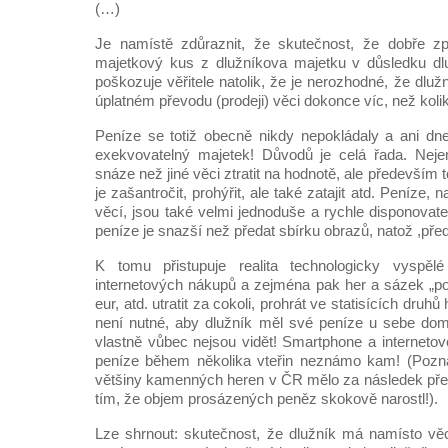
(…)
Je namístě zdůraznit, že skutečnost, že dobře zpe
majetkový kus z dlužníkova majetku v důsledku dlu
poškozuje věřitele natolik, že je nerozhodné, že dluž
úplatném převodu (prodeji) věci dokonce víc, než kolik 
Peníze se totiž obecně nikdy nepokládaly a ani dn
exekvovatelný majetek! Důvodů je celá řada. Nej
snáze než jiné věci ztratit na hodnotě, ale především 
je zašantročit, prohýřit, ale také zatajit atd. Peníze, 
věcí, jsou také velmi jednoduše a rychle disponovat
peníze je snazší než předat sbírku obrazů, natož ,před
K tomu přistupuje realita technologicky vyspěl
internetových nákupů a zejména pak her a sázek „po s
eur, atd. utratit za cokoli, prohrát ve statisících druh
není nutné, aby dlužník měl své peníze u sebe dom
vlastně vůbec nejsou vidět! Smartphone a internetov
peníze během několika vteřin neznámo kam! (Pozn
většiny kamenných heren v ČR mělo za následek přes
tím, že objem prosázených peněz skokově narostl!).
Lze shrnout: skutečnost, že dlužník má namísto věci