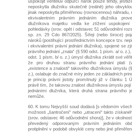
uspokojit věřitelův odpůrčí nárok pouze tehdy, jestl
neposkytla dlužníku skutečně (reálně) jeho obvykl
jinak neposkytla přiměřenou (rovnocennou) náhradu, ne
ekvivalentním právním jednáním dlužníka pro
dlužníkova majetku vedla ke ztížení uspokojení 
pohledávky (srov. opět i odstavec 51 odůvodnění ro
sp. zn. 29 Cdo 867/2025). Šířeji (nebo široce) poj
nároků (postihující prostřednictvím koncepce tzv. nep
i ekvivalentní právní jednání dlužníka), spojené se z
právního jednání „znala“ (§ 590 odst. 1 písm. a/ o. z.)
odst. 1 písm. b/ o. z.) úmysl dlužníka zkrátit své věři
že pro druhou stranu právního jednání platí (v
„existence a znalosti“ takového dlužníkova úmyslu (§
z.), oslabuje do značné míry jeden ze základních prin
je princip právní jistoty promítnutý již v článku 1
právě tím, že takovou znalost dlužníkova úmyslu pojí
jednáními dlužníka, která druhá strana právního j
nemůže.
60. K tomu Nejvyšší soud dodává [s vědomím všech 
možnosti „šantročení“ nebo „utracení“ takto získané
(srov. odstavec 46 odůvodnění shora)], že v okolnost
převedený odporovaným právním jednáním obdr
protiplnění v podobě obvyklé ceny nebo jiné přiměře