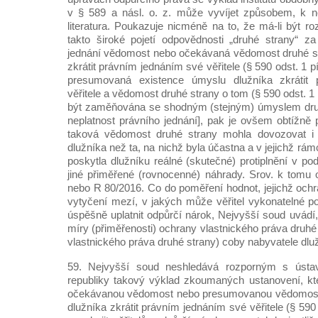
v § 589 a násl. o. z. může vyvíjet způsobem, k ně
literatura. Poukazuje nicméně na to, že má-li být ro
takto široké pojetí odpovědnosti „druhé strany“ za
jednání vědomost nebo očekávaná vědomost druhé st
zkrátit právním jednáním své věřitele (§ 590 odst. 1 pí
presumovaná existence úmyslu dlužníka zkrátit
věřitele a vědomost druhé strany o tom (§ 590 odst. 1 
být zaměňována se shodným (stejným) úmyslem dru
neplatnost právního jednání], pak je ovšem obtížně 
taková vědomost druhé strany mohla dovozovat i p
dlužníka než ta, na nichž byla účastna a v jejichž rá
poskytla dlužníku reálné (skutečné) protiplnění v p
jiné přiměřené (rovnocenné) náhrady. Srov. k tomu o
nebo R 80/2016. Co do poměření hodnot, jejichž ochr
vytyčení mezí, v jakých může věřitel vykonatelné 
úspěšně uplatnit odpůrčí nárok, Nejvyšší soud uvádí
míry (přiměřenosti) ochrany vlastnického práva druh
vlastnického práva druhé strany) coby nabyvatele dlu
59. Nejvyšší soud neshledává rozporným s úst
republiky takový výklad zkoumaných ustanovení, kt
očekávanou vědomost nebo presumovanou vědomost 
dlužníka zkrátit právním jednáním své věřitele (§ 590 