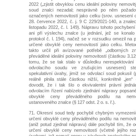
2022 („zjistit obvyklou cenu ideální poloviny nemovi
soud znalci nezadal; nesprávně po něm požadov
označených nemovitostí jako celku (srov. usnesení
28. července 2022, č. j. 9 C 229/2021-140, a znal
listopadu 2022, č. l. 149). Nápravu tohoto pochyben
ani při výslechu znalce (u jednání, jež se konalo
protokol č. l. 194), načež se v rozsudku omezil na 
určené obvyklé ceny nemovitostí jako celku. Meto
takto určil při avízované potřebě „odborných zn
převáděné ideální poloviny nemovitostí (částkou 3.12
tomu, že se tak stalo v důsledku nerespektování
odvolacího soudu ve zrušujícím usnesení) ste
spekulativní úvahy, jimiž se odvolací soud pokusil (
reálně plnila stále částkou nižší, konkrétně „jen
dovodit, že i tak šlo o ekvivalentní právní jedn
odvolacím řízení nabízelo zjednání nápravy popsan
obvyklé ceny převáděného podílu na nemov
ustanoveného znalce (§ 127 odst. 2 o. s. ř.).
71. Okresní soud tedy pochybil chybným vymezení
určení obvyklé ceny převáděného podílu na nemovit
(aniž potud zjednal nápravu) dále pochybil tím, že 
určení obvyklé ceny nemovitostí (včetně jejího rozp
úvahami, jež nemají oporu v závěrech znaleckého p