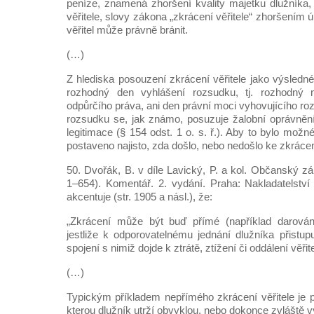
peníze, znamená zhoršení kvality majetku dlužníka,
věřitele, slovy zákona „zkrácení věřitele“ zhoršením
věřitel může právně bránit.
(…)
Z hlediska posouzení zkrácení věřitele jako výsledné
rozhodný den vyhlášení rozsudku, tj. rozhodný n
odpůrčího práva, ani den právní moci vyhovujícího ro
rozsudku se, jak známo, posuzuje žalobní oprávnění vě
legitimace (§ 154 odst. 1 o. s. ř.). Aby to bylo možn
postaveno najisto, zda došlo, nebo nedošlo ke zkrácení
50. Dvořák, B. v díle Lavický, P. a kol. Občanský z
1–654). Komentář. 2. vydání. Praha: Nakladatelstv
akcentuje (str. 1905 a násl.), že:
„Zkrácení může být buď přímé (například darován
jestliže k odporovatelnému jednání dlužníka přistupu
spojení s nimiž dojde k ztrátě, ztížení či oddálení věři
(…)
Typickým příkladem nepřímého zkrácení věřitele je p
kterou dlužník utrží obvyklou, nebo dokonce zvláště 