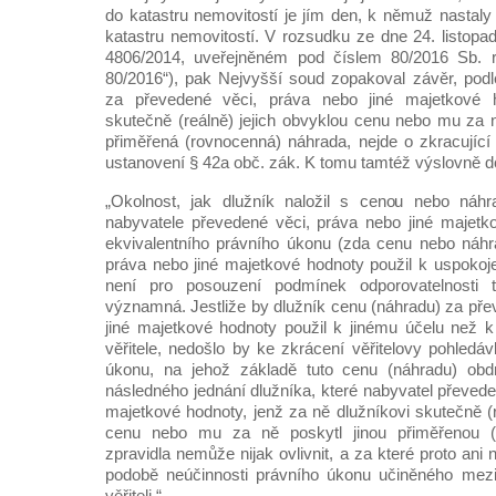
do katastru nemovitostí je jím den, k němuž nastaly
katastru nemovitostí. V rozsudku ze dne 24. listopa
4806/2014, uveřejněném pod číslem 80/2016 Sb. r
80/2016“), pak Nejvyšší soud zopakoval závěr, podle
za převedené věci, práva nebo jiné majetkové 
skutečně (reálně) jejich obvyklou cenu nebo mu za n
přiměřená (rovnocenná) náhrada, nejde o zkracujíc
ustanovení § 42a obč. zák. K tomu tamtéž výslovně do
„Okolnost, jak dlužník naložil s cenou nebo náhr
nabyvatele převedené věci, práva nebo jiné majetk
ekvivalentního právního úkonu (zda cenu nebo náhr
práva nebo jiné majetkové hodnoty použil k uspokoje
není pro posouzení podmínek odporovatelnosti 
významná. Jestliže by dlužník cenu (náhradu) za pře
jiné majetkové hodnoty použil k jinému účelu než 
věřitele, nedošlo by ke zkrácení věřitelovy pohledá
úkonu, na jehož základě tuto cenu (náhradu) obd
následného jednání dlužníka, které nabyvatel převede
majetkové hodnoty, jenž za ně dlužníkovi skutečně (r
cenu nebo mu za ně poskytl jinou přiměřenou (
zpravidla nemůže nijak ovlivnit, a za které proto an
podobě neúčinnosti právního úkonu učiněného mez
věřiteli.“