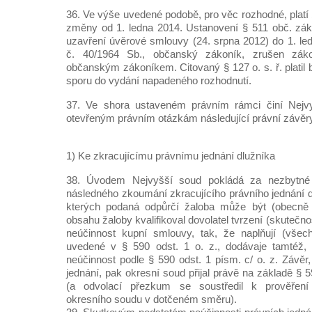
36. Ve výše uvedené podobě, pro věc rozhodné, platí 
změny od 1. ledna 2014. Ustanovení § 511 obč. zák
uzavření úvěrové smlouvy (24. srpna 2012) do 1. le
č. 40/1964 Sb., občanský zákoník, zrušen zák
občanským zákoníkem. Citovaný § 127 o. s. ř. platil
sporu do vydání napadeného rozhodnutí.
37. Ve shora ustaveném právním rámci činí Nejv
otevřeným právním otázkám následující právní závěr
1) Ke zkracujícímu právnímu jednání dlužníka
38. Úvodem Nejvyšší soud pokládá za nezbytné
následného zkoumání zkracujícího právního jednání d
kterých podaná odpůrčí žaloba může být (obecně 
obsahu žaloby kvalifikoval dovolatel tvrzení (skutečno
neúčinnost kupní smlouvy, tak, že naplňují (všec
uvedené v § 590 odst. 1 o. z., dodávaje tamtéž,
neúčinnost podle § 590 odst. 1 písm. c/ o. z. Závěr
jednání, pak okresní soud přijal právě na základě § 5
(a odvolací přezkum se soustředil k prověření 
okresního soudu v dotčeném směru).