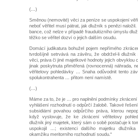
(…)
Směnou (nemovité) věci za peníze se uspokojení věři
neboť věřitel musí pátrat, jak dlužník s penězi naložil. 
bance, což nelze v případě fraudulózního úmyslu dlu
těžko se věřitel dozví o jejich dalším osudu.
Domácí judikatura bohužel pojem nepřímého zkrácení 
tvrdošíjně setrvává na závěru, že obdržel-li dlužní
věci, práva či jiné majetkové hodnoty jejich obvyklou
jinak poskytnuta přiměřená (rovnocenná) náhrada, n
věřitelovy pohledávky … Snaha odůvodnit tento záv
spolukontrahenta … přitom není namístě.
(…)
Máme za to, že je … pro naplnění podmínky zkrácení 
vyhlášení rozhodnutí o odpůrčí žalobě. Takové řešení
subsidiární povahou odpůrčího práva, kterou nepop
když vyslovuje, že ke zkrácení věřitelovy pohle
dlužník jiný majetek, který sám o sobě postačuje k to
uspokojil …; existenci dalšího majetku dlužníka
okamžiku meritorního rozhodnutí soudu.“