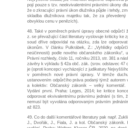
pojí pouze s tzv. neekvivalentními právními úkony dlu
že o zkracující právní úkon dlužníka půjde i tehdy, zm
skladba dlužníkova majetku tak, že za převedený 
obvyklou cenu v penězích).
48. Také v poměrech právní úpravy obecné odpůrčí ža
z. se převažující část literatury vyslovuje kriticky k
soud dříve odpovídal na otázku, zda lze odporovat
úkonům. V článku Pulkrábek, Z.: „Vyhlídky odpůrčíh
neúčinnosti) podle nového občanského zákoníku“, 
Právní rozhledy, číslo 11, ročníku 2013, str. 381 a nás
závěry k výkladu § 42a obč. zák. (srov. odstavec 47
je (oproti koncepci vycházející z judikatury Nejvyššího
v poměrech nové právní úpravy. V témže duch
ustanovením odpůrčího práva podaný týmž autorem v d
a kolektiv: Občanský zákoník – velký komentář. 
Vydání první. Praha: Leges, 2014; ke kritice konc
odporovat ekvivalentnímu právnímu jednání (s tím, ž
nemusí být vyvolána odporovaným právním jednáním)
až 823.
49. Co do další komentářové literatury pak např. Zukl
J., Dvořák, J., Fiala, J. a kol. Občanský zákoník.
vydání. Praha: Wolters Kluwer ČR, 2020, na dané 