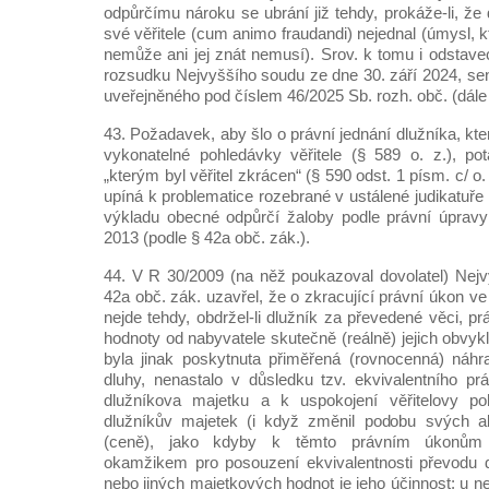
odpůrčímu nároku se ubrání již tehdy, prokáže-li, že 
své věřitele (cum animo fraudandi) nejednal (úmysl, k
nemůže ani jej znát nemusí). Srov. k tomu i odstave
rozsudku Nejvyššího soudu ze dne 30. září 2024, sen
uveřejněného pod číslem 46/2025 Sb. rozh. obč. (dále 
43. Požadavek, aby šlo o právní jednání dlužníka, kte
vykonatelné pohledávky věřitele (§ 589 o. z.), po
„kterým byl věřitel zkrácen“ (§ 590 odst. 1 písm. c/ o. 
upíná k problematice rozebrané v ustálené judikatuře 
výkladu obecné odpůrčí žaloby podle právní úpravy
2013 (podle § 42a obč. zák.).
44. V R 30/2009 (na něž poukazoval dovolatel) Nejv
42a obč. zák. uzavřel, že o zkracující právní úkon v
nejde tehdy, obdržel-li dlužník za převedené věci, p
hodnoty od nabyvatele skutečně (reálně) jejich obvy
byla jinak poskytnuta přiměřená (rovnocenná) náhr
dluhy, nenastalo v důsledku tzv. ekvivalentního p
dlužníkova majetku a k uspokojení věřitelovy po
dlužníkův majetek (i když změnil podobu svých ak
(ceně), jako kdyby k těmto právním úkonům
okamžikem pro posouzení ekvivalentnosti převodu d
nebo jiných majetkových hodnot je jeho účinnost; u 