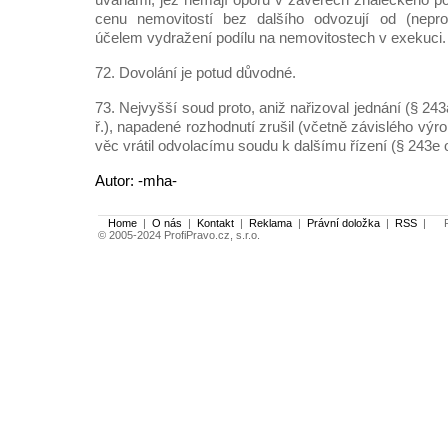
cenu nemovitostí bez dalšího odvozují od (nepr
účelem vydražení podílu na nemovitostech v exekuci.
72. Dovolání je potud důvodné.
73. Nejvyšší soud proto, aniž nařizoval jednání (§ 243a
ř.), napadené rozhodnutí zrušil (včetně závislého výr
věc vrátil odvolacímu soudu k dalšímu řízení (§ 243e ods
Autor: -mha-
Home
|
O nás
|
Kontakt
|
Reklama
|
Právní doložka
|
RSS
|
Po
© 2005-2024 ProfiPravo.cz, s.r.o.