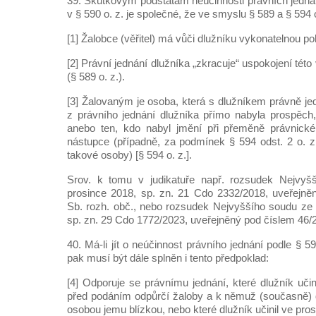
39. Skutkovým podstatám neúčinnosti právních jedn
v § 590 o. z. je společné, že ve smyslu § 589 a § 594 o
[1] Žalobce (věřitel) má vůči dlužníku vykonatelnou po
[2] Právní jednání dlužníka „zkracuje“ uspokojení tét
(§ 589 o. z.).
[3] Žalovaným je osoba, která s dlužníkem právně je
z právního jednání dlužníka přímo nabyla prospěch
anebo ten, kdo nabyl jmění při přeměně právnické 
nástupce (případně, za podmínek § 594 odst. 2 o. z.
takové osoby) [§ 594 o. z.].
Srov. k tomu v judikatuře např. rozsudek Nejvyš
prosince 2018, sp. zn. 21 Cdo 2332/2018, uveřejně
Sb. rozh. obč., nebo rozsudek Nejvyššího soudu ze
sp. zn. 29 Cdo 1772/2023, uveřejněný pod číslem 46/2
40. Má-li jít o neúčinnost právního jednání podle § 59
pak musí být dále splněn i tento předpoklad:
[4] Odporuje se právnímu jednání, které dlužník učin
před podáním odpůrčí žaloby a k němuž (současně) 
osobou jemu blízkou, nebo které dlužník učinil ve pr