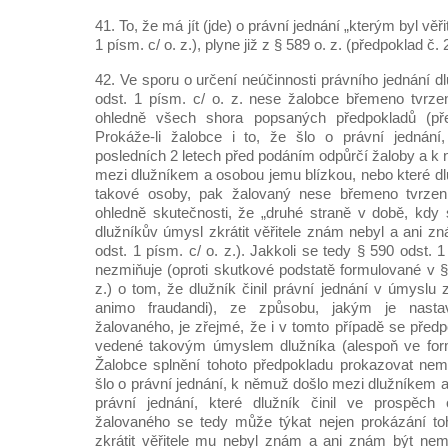
41. To, že má jít (jde) o právní jednání „kterým byl věř
1 písm. c/ o. z.), plyne již z § 589 o. z. (předpoklad č. 
42. Ve sporu o určení neúčinnosti právního jednání 
odst. 1 písm. c/ o. z. nese žalobce břemeno tvrze
ohledně všech shora popsaných předpokladů (př
Prokáže-li žalobce i to, že šlo o právní jednání,
posledních 2 letech před podáním odpůrčí žaloby a k
mezi dlužníkem a osobou jemu blízkou, nebo které dl
takové osoby, pak žalovaný nese břemeno tvrzen
ohledně skutečnosti, že „druhé straně v době, kdy s
dlužníkův úmysl zkrátit věřitele znám nebyl a ani z
odst. 1 písm. c/ o. z.). Jakkoli se tedy § 590 odst. 
nezmiňuje (oproti skutkové podstatě formulované v §
z.) o tom, že dlužník činil právní jednání v úmyslu z
animo fraudandi), ze způsobu, jakým je nast
žalovaného, je zřejmé, že i v tomto případě se předp
vedené takovým úmyslem dlužníka (alespoň ve for
Žalobce splnění tohoto předpokladu prokazovat nem
šlo o právní jednání, k němuž došlo mezi dlužníkem 
právní jednání, které dlužník činil ve prospěch
žalovaného se tedy může týkat nejen prokázání to
zkrátit věřitele mu nebyl znám a ani znám být nem