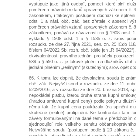
vystupuje jako „jiná osoba“, pomocí které plní dluž
poměrech právních vztahů upravených zákonem č. 
zákoníkem, i takovým postupem dochází ke splnění
odst. 1 a násl. obč. zák. bez zřetele k absenci vý
poměrech právních vztahů upravených zákonem č. 
zákoníkem, podává (v návaznosti na § 1908 odst. 1 o
výkladu § 1908 odst. 1 a § 1935 o. z. srov. pot
rozsudku ze dne 27. října 2021, sen. zn. 29 ICdo 11
číslem 64/2022 Sb. rozh. obč. (dále jen „R 64/2022“
ekvivalentnosti právního jednání pro účely posouzení 
589 a § 590 o. z. je takové plnění na dlužníkův dluh
jednání plněním „reálným“ (skutečným); srov. opět ob
66. K tomu lze doplnit, že dovolacímu soudu je znám
obč. zák. Nejvyšší soud v rozsudku ze dne 11. dub
5209/2016, a v rozsudku ze dne 20. března 2018, sp
nepokládal platbu, kterou druhá strana kupní smlouv
úhradou smluvené kupní ceny) podle pokynu dlužníka
němu tak, že kupní cenu poukázala (na splnění dluhu
skutečné (reálné) protiplnění. Ke konfrontaci tam 
závěry formulovanými na dané téma v předchozím od
sjednocující role velkého senátu občanskoprávníh
Nejvyššího soudu (postupem podle § 20 zákona č. 
soudcích, přísedících a státní správě soudů a o z