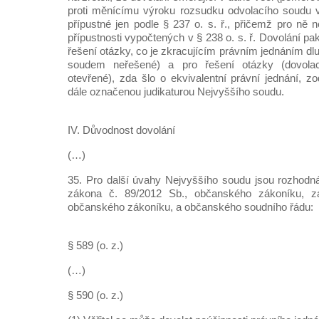
proti měnícímu výroku rozsudku odvolacího soudu
přípustné jen podle § 237 o. s. ř., přičemž pro ně 
přípustnosti vypočtených v § 238 o. s. ř. Dovolání pa
řešení otázky, co je zkracujícím právním jednáním dl
soudem neřešené) a pro řešení otázky (dovola
otevřené), zda šlo o ekvivalentní právní jednání, 
dále označenou judikaturou Nejvyššího soudu.
IV. Důvodnost dovolání
(…)
35. Pro další úvahy Nejvyššího soudu jsou rozhodná
zákona č. 89/2012 Sb., občanského zákoníku, z
občanského zákoníku, a občanského soudního řádu:
§ 589 (o. z.)
(…)
§ 590 (o. z.)