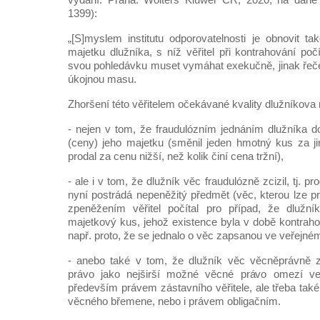
1399):
„[S]myslem institutu odporovatelnosti je obnovit ta
majetku dlužníka, s níž věřitel při kontrahování poč
svou pohledávku muset vymáhat exekučně, jinak řečen
úkojnou masu.
Zhoršení této věřitelem očekávané kvality dlužníkova
- nejen v tom, že fraudulózním jednáním dlužníka d
(ceny) jeho majetku (směnil jeden hmotný kus za j
prodal za cenu nižší, než kolik činí cena tržní),
- ale i v tom, že dlužník věc fraudulózně zcizil, tj. pr
nyní postrádá nepeněžitý předmět (věc, kterou lze p
zpeněžením věřitel počítal pro případ, že dlužník
majetkový kus, jehož existence byla v době kontraho
např. proto, že se jednalo o věc zapsanou ve veřejn
- anebo také v tom, že dlužník věc věcněprávně zat
právo jako nejširší možné věcné právo omezí ve 
především právem zástavního věřitele, ale třeba ta
věcného břemene, nebo i právem obligačním.