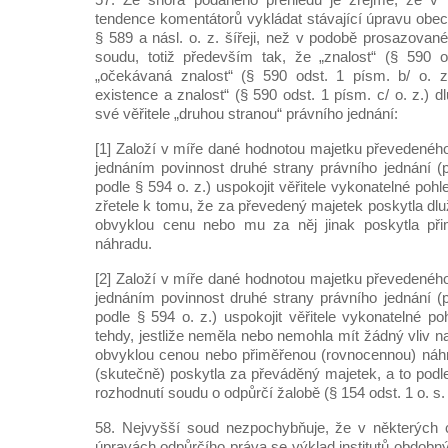
tendence komentátorů vykládat stávající úpravu obe
§ 589 a násl. o. z. šířeji, než v podobě prosazovan
soudu, totiž především tak, že „znalost“ (§ 590 o
„očekávaná znalost“ (§ 590 odst. 1 písm. b/ o. 
existence a znalost“ (§ 590 odst. 1 písm. c/ o. z.) d
své věřitele „druhou stranou“ právního jednání:
[1] Založí v míře dané hodnotou majetku převedené
jednáním povinnost druhé strany právního jednání (
podle § 594 o. z.) uspokojit věřitele vykonatelné poh
zřetele k tomu, že za převedený majetek poskytla dlu
obvyklou cenu nebo mu za něj jinak poskytla při
náhradu.
[2] Založí v míře dané hodnotou majetku převedené
jednáním povinnost druhé strany právního jednání (
podle § 594 o. z.) uspokojit věřitele vykonatelné po
tehdy, jestliže neměla nebo nemohla mít žádný vliv na 
obvyklou cenou nebo přiměřenou (rovnocennou) náhr
(skutečně) poskytla za převáděný majetek, a to podl
rozhodnutí soudu o odpůrčí žalobě (§ 154 odst. 1 o. s. 
58. Nejvyšší soud nezpochybňuje, že v některých
úpravách odpůrčího práva se výklad institutů obdobný