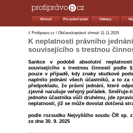
Shrnutí
Pro právní praxi
Odkazy
Ná
//
Profipravo.cz
/
Občanskoprávní shrnutí
11.11.2025
K neplatnosti právního jednán
souvisejícího s trestnou činno
Sankce v podobě absolutní neplatnosti
souvisejícího s trestnou činností podle 
pouze v případě, kdy znaky skutkové pods
naplnilo jednání všech účastníků, a to za
předpokladu, že právní jednání, které odpo
zjevně narušuje veřejný pořádek. Směřuje-li
jednoho účastníka vůči druhému, jde zpravid
neplatnosti, jíž se může dovolat dotčená stra
podle rozsudku Nejvyššího soudu ČR sp. z
ze dne 30. 9. 2025