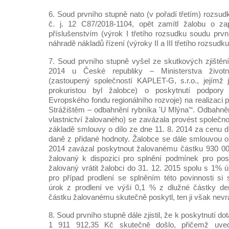
6. Soud prvního stupně nato (v pořadí třetím) rozsu
č. j. 12 C87/2018-1104, opět zamítl žalobu o z
příslušenstvím (výrok I třetího rozsudku soudu prvn
náhradě nákladů řízení (výroky II a III třetího rozsud
7. Soud prvního stupně vyšel ze skutkových zjištění
2014 u České republiky – Ministerstva životn
(zastoupený společností KAPLET-G, s.r.o., jejímž
prokuristou byl žalobce) o poskytnutí podpory
Evropského fondu regionálního rozvoje) na realizaci 
Strážištěm – odbahnění rybníka 'U Mlýna'“. Odbahněn
vlastnictví žalovaného) se zavázala provést společn
základě smlouvy o dílo ze dne 11. 8. 2014 za cenu d
daně z přidané hodnoty. Žalobce se dále smlouvou o
2014 zavázal poskytnout žalovanému částku 930 00
žalovaný k dispozici pro splnění podmínek pro posk
žalovaný vrátit žalobci do 31. 12. 2015 spolu s 1% 
pro případ prodlení se splněním této povinnosti si 
úrok z prodlení ve výši 0,1 % z dlužné částky d
částku žalovanému skutečně poskytl, ten ji však nevrát
8. Soud prvního stupně dále zjistil, že k poskytnutí 
1 911 912,35 Kč skutečně došlo, přičemž uve