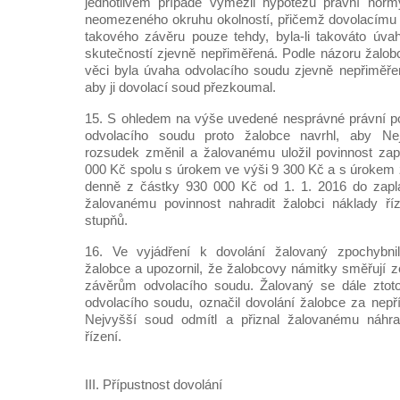
jednotlivém případě vymezil hypotézu právní nor
neomezeného okruhu okolností, přičemž dovolacímu 
takového závěru pouze tehdy, byla-li takováto úva
skutečností zjevně nepřiměřená. Podle názoru žalo
věci byla úvaha odvolacího soudu zjevně nepřiměřen
aby ji dovolací soud přezkoumal.
15. S ohledem na výše uvedené nesprávné právní po
odvolacího soudu proto žalobce navrhl, aby N
rozsudek změnil a žalovanému uložil povinnost zapl
000 Kč spolu s úrokem ve výši 9 300 Kč a s úrokem z
denně z částky 930 000 Kč od 1. 1. 2016 do zaplac
žalovanému povinnost nahradit žalobci náklady ř
stupňů.
16. Ve vyjádření k dovolání žalovaný zpochybnil
žalobce a upozornil, že žalobcovy námitky směřují 
závěrům odvolacího soudu. Žalovaný se dále ztoto
odvolacího soudu, označil dovolání žalobce za nepří
Nejvyšší soud odmítl a přiznal žalovanému náhra
řízení.
III. Přípustnost dovolání