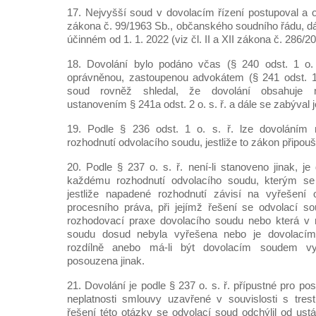
17. Nejvyšší soud v dovolacím řízení postupoval a o
zákona č. 99/1963 Sb., občanského soudního řádu, dále
účinném od 1. 1. 2022 (viz čl. II a XII zákona č. 286/2
18. Dovolání bylo podáno včas (§ 240 odst. 1 o.
oprávněnou, zastoupenou advokátem (§ 241 odst. 1 
soud rovněž shledal, že dovolání obsahuje ná
ustanovením § 241a odst. 2 o. s. ř. a dále se zabýval j
19. Podle § 236 odst. 1 o. s. ř. lze dovoláním
rozhodnutí odvolacího soudu, jestliže to zákon připoušt
20. Podle § 237 o. s. ř. není-li stanoveno jinak, je 
každému rozhodnutí odvolacího soudu, kterým se 
jestliže napadené rozhodnutí závisí na vyřešení
procesního práva, při jejímž řešení se odvolací so
rozhodovací praxe dovolacího soudu nebo která v 
soudu dosud nebyla vyřešena nebo je dovolací
rozdílně anebo má-li být dovolacím soudem vy
posouzena jinak.
21. Dovolání je podle § 237 o. s. ř. přípustné pro po
neplatnosti smlouvy uzavřené v souvislosti s trest
řešení této otázky se odvolací soud odchýlil od ust