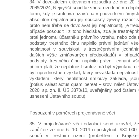
34. V dovolatelem citovaném rozsudku ze dne 20. 9
2099/2024, Nejvyšší soud ke shora uvedenému doplnil
tomu, kdy je smlouva uzavřená v podvodném úmyslu 
absolutně neplatná pro její současný zjevný rozpor
proto není třeba se dovolávat její neplatnosti), je t
případě posoudit i z toho hlediska, zda je trestněpr
proti jednomu účastníku právního vztahu, nebo zda
podstaty trestného činu naplnilo právní jednání vše
neplatnost v souvislosti s trestněprávním jednání
dalších výše zmiňovaných předpokladů) v případ
podstaty trestného činu naplnilo právní jednání v
přitom platí, že neplatnost smluv má být výjimkou, n
být upřednostněn výklad, který nezakládá neplatnos
výkladem, který neplatnost smlouvy zakládá, jso
(potius valeat actus quam pereat – srov. nález Ústa
2020, sp. zn. II. ÚS 3379/19, uveřejněný pod číslem
usnesení Ústavního soudu).
Posouzení v poměrech projednávané věci
35. V projednávané věci odvolací soud uzavřel, 
zápůjčce ze dne 6. 10. 2014 o poskytnutí 930 000 
soudů v trestním řízení (proběhlém u Krajs