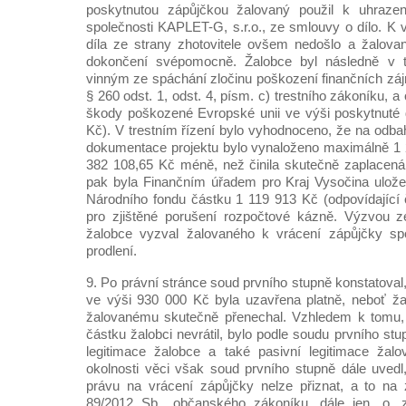
poskytnutou zápůjčkou žalovaný použil k uhraze
společnosti KAPLET-G, s.r.o., ze smlouvy o dílo. K 
díla ze strany zhotovitele ovšem nedošlo a žalovaný
dokončení svépomocně. Žalobce byl následně v tr
vinným ze spáchání zločinu poškození finančních zá
§ 260 odst. 1, odst. 4, písm. c) trestního zákoníku, 
škody poškozené Evropské unii ve výši poskytnuté d
Kč). V trestním řízení bylo vyhodnoceno, že na odba
dokumentace projektu bylo vynaloženo maximálně 1 
382 108,65 Kč méně, než činila skutečně zaplacená
pak byla Finančním úřadem pro Kraj Vysočina ulože
Národního fondu částku 1 119 913 Kč (odpovídající 
pro zjištěné porušení rozpočtové kázně. Výzvou 
žalobce vyzval žalovaného k vrácení zápůjčky sp
prodlení.
9. Po právní stránce soud prvního stupně konstatova
ve výši 930 000 Kč byla uzavřena platně, neboť ž
žalovanému skutečně přenechal. Vzhledem k tomu,
částku žalobci nevrátil, bylo podle soudu prvního stu
legitimace žalobce a také pasivní legitimace ža
okolnosti věci však soud prvního stupně dále uved
právu na vrácení zápůjčky nelze přiznat, a to na
89/2012 Sb., občanského zákoníku, dále jen „o. z.