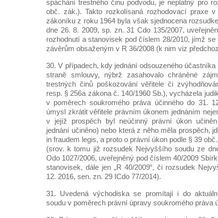
spáchání trestného činu podvodu, je neplatný pro 
obč. zák.). Takto rozkolísaná rozhodovací praxe
zákoníku z roku 1964 byla však sjednocena rozsudk
dne 26. 8. 2009, sp. zn. 31 Cdo 135/2007, uveřejn
rozhodnutí a stanovisek pod číslem 28/2010, jímž se d
závěrům obsaženým v R 36/2008 (k nim viz předchoz
30. V případech, kdy jednání odsouzeného účastníka
straně smlouvy, nýbrž zasahovalo chráněné zájmy
trestných činů poškozování věřitele či zvýhodňován
resp. § 256a zákona č. 140/1960 Sb.), vycházela jud
v poměrech soukromého práva účinného do 31. 12.
úmysl zkrátit věřitele právním úkonem jednáním nejen
v jejíž prospěch byl neúčinný právní úkon učiněn
jednání učiněno) nebo která z něho měla prospěch, j
in fraudem legis, a proto o právní úkon podle § 39 obč
(srov. k tomu již rozsudek Nejvyššího soudu ze dne
Odo 1027/2006, uveřejněný pod číslem 40/2009 Sbírk
stanovisek, dále jen „R 40/2009“, či rozsudek Nejv
12. 2016, sen. zn. 29 ICdo 77/2014).
31. Uvedená východiska se promítají i do aktuální
soudu v poměrech právní úpravy soukromého práva úč