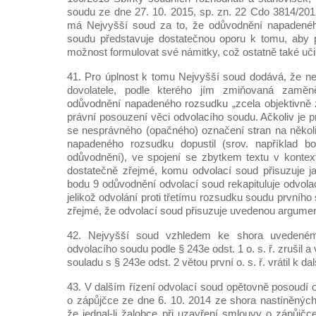
soudu ze dne 27. 10. 2015, sp. zn. 22 Cdo 3814/201
má Nejvyšší soud za to, že odůvodnění napadenéh
soudu představuje dostatečnou oporu k tomu, aby 
možnost formulovat své námitky, což ostatně také učin
41. Pro úplnost k tomu Nejvyšší soud dodává, že ne
dovolatele, podle kterého jím zmiňovaná zamě
odůvodnění napadeného rozsudku „zcela objektivně 
právní posouzení věci odvolacího soudu. Ačkoliv je 
se nesprávného (opačného) označení stran na někol
napadeného rozsudku dopustil (srov. například b
odůvodnění), ve spojení se zbytkem textu v kontex
dostatečně zřejmé, komu odvolací soud přisuzuje ja
bodu 9 odůvodnění odvolací soud rekapituluje odvola
jelikož odvolání proti třetímu rozsudku soudu prvního
zřejmé, že odvolací soud přisuzuje uvedenou argumen
42. Nejvyšší soud vzhledem ke shora uvedené
odvolacího soudu podle § 243e odst. 1 o. s. ř. zrušil
souladu s § 243e odst. 2 větou první o. s. ř. vrátil k da
43. V dalším řízení odvolací soud opětovně posoudí 
o zápůjčce ze dne 6. 10. 2014 ze shora nastíněných
že jednal-li žalobce při uzavření smlouvy o zápůjč