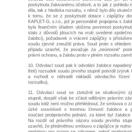
poskytnuta žalovanému účelově, a to jak z pohledu 
díla, tak z hlediska rozsahu, v němž bylo dílo skut
k tomu, že se z poskytnuté dotace i zápůjčky dost
KAPLET-G, s.r.o., jež je personálně propojena s ža
byla finančním úřadem uložena povinnost poskytnuto
stalo z důvodů jdoucích na vrub uvedené společnos
žalobci), požadavek o vrácení zápůjčky s příslušen
soudu zjevné zneužití práva. Soud proto s ohledem
případu uzavřel, že považuje za „neúnosné“ posk
právní ochranu, a žalobu proto v plném rozsahu zamítl
10. Odvolací soud pak k odvolání žalobce napaden
třetí) rozsudek soudu prvního stupně potvrdil (výro
a rozhodl o náhradě nákladů odvolacího řízení
rozsudku).
11. Odvolací soud se ztotožnil se skutkovými zj
stupně, dospěl však ke zčásti odlišným právním zá
soudu totiž není možno přehlédnout, že smlouva o z
úzké souvislosti s trestnou činností žalobce a př
součást protiprávního jednání, za které byl žalob
Na rozdíl od právního názoru soudu prvního stup
uzavřel, že předmětnou smlouvu o zápůjčce je nutno
neplatnou pro rozpor se zákonem, neboť protiprávní