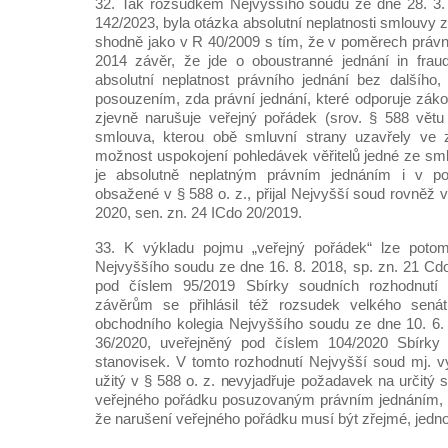
32. Tak rozsudkem Nejvyššího soudu ze dne 28. 3. 
142/2023, byla otázka absolutní neplatnosti smlouvy z
shodně jako v R 40/2009 s tím, že v poměrech právní
2014 závěr, že jde o oboustranné jednání in frau
absolutní neplatnost právního jednání bez dalšího
posouzením, zda právní jednání, které odporuje zák
zjevně narušuje veřejný pořádek (srov. § 588 větu 
smlouva, kterou obě smluvní strany uzavřely ve 
možnost uspokojení pohledávek věřitelů jedné ze sml
je absolutně neplatným právním jednáním i v p
obsažené v § 588 o. z., přijal Nejvyšší soud rovněž 
2020, sen. zn. 24 ICdo 20/2019.
33. K výkladu pojmu „veřejný pořádek“ lze poto
Nejvyššího soudu ze dne 16. 8. 2018, sp. zn. 21 Cd
pod číslem 95/2019 Sbírky soudních rozhodnutí 
závěrům se přihlásil též rozsudek velkého sená
obchodního kolegia Nejvyššího soudu ze dne 10. 6.
36/2020, uveřejněný pod číslem 104/2020 Sbírky 
stanovisek. V tomto rozhodnutí Nejvyšší soud mj. vy
užitý v § 588 o. z. nevyjadřuje požadavek na určitý s
veřejného pořádku posuzovaným právním jednáním, n
že narušení veřejného pořádku musí být zřejmé, jed