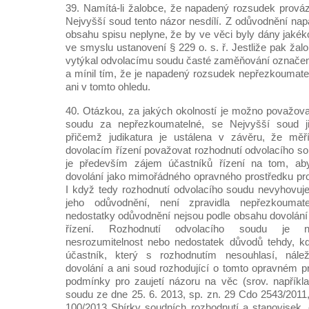
39. Namítá-li žalobce, že napadený rozsudek prová
Nejvyšší soud tento názor nesdílí. Z odůvodnění na
obsahu spisu neplyne, že by ve věci byly dány jakék
ve smyslu ustanovení § 229 o. s. ř. Jestliže pak ža
vytýkal odvolacímu soudu časté zaměňování označen
a mínil tím, že je napadený rozsudek nepřezkoumatel
ani v tomto ohledu.
40. Otázkou, za jakých okolností je možno považova
soudu za nepřezkoumatelné, se Nejvyšší soud j
přičemž judikatura je ustálena v závěru, že měř
dovolacím řízení považovat rozhodnutí odvolacího s
je především zájem účastníků řízení na tom, aby
dovolání jako mimořádného opravného prostředku pro
I když tedy rozhodnutí odvolacího soudu nevyhov
jeho odůvodnění, není zpravidla nepřezkoumatel
nedostatky odůvodnění nejsou podle obsahu dovolání
řízení. Rozhodnutí odvolacího soudu je n
nesrozumitelnost nebo nedostatek důvodů tehdy, 
účastník, který s rozhodnutím nesouhlasí, nálež
dovolání a ani soud rozhodující o tomto opravném p
podmínky pro zaujetí názoru na věc (srov. napříkl
soudu ze dne 25. 6. 2013, sp. zn. 29 Cdo 2543/2011
100/2013 Sbírky soudních rozhodnutí a stanovisek,