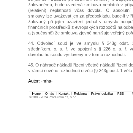
žalovanému, bude uvedená smlouva neplatná v přípa
(relativní) neplatnosti včas dovolal. O absolutní
smlouvy lze uvažovat jen za předpokladu, bude-li v ří
žalovaný při jejím uzavření jednal v úmyslu neoprá
finančních prostředků z evropských rozpočtů na odba
a (současně) že smlouva zjevně narušuje veřejný poř
44. Odvolací soud je ve smyslu § 243g odst. 1
středníkem, o. s. ř. ve spojení s § 226 o. s. ř.
dovolacího soudu vysloveným v tomto rozhodnutí.
45. O náhradě nákladů řízení včetně nákladů řízení 
v rámci nového rozhodnutí o věci (§ 243g odst. 1 věta d
Autor: -mha-
Home
|
O nás
|
Kontakt
|
Reklama
|
Právní doložka
|
RSS
|
Po
© 2005-2024 ProfiPravo.cz, s.r.o.