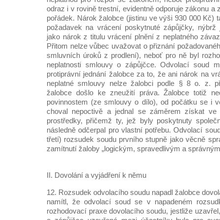
odraz i v rovině trestní, evidentně odporuje zákonu a 
pořádek. Nárok žalobce (jistinu ve výši 930 000 Kč) 
požadavek na vrácení poskytnuté zápůjčky, nýbrž j
jako nárok z titulu vrácení plnění z neplatného závaz
Přitom nelze vůbec uvažovat o přiznání požadovaného
smluvních úroků z prodlení), neboť pro ně byl rozho
neplatnosti smlouvy o zápůjčce. Odvolací soud 
protiprávní jednání žalobce za to, že ani nárok na vr
neplatné smlouvy nelze žalobci podle § 8 o. z. př
žalobce došlo ke zneužití práva. Žalobce totiž 
povinnostem (ze smlouvy o dílo), od počátku se i 
choval nepoctivě a jednal se záměrem získat ve 
prostředky, přičemž ty, jež byly poskytnuty společ
následně odčerpal pro vlastní potřebu. Odvolací soud 
třetí) rozsudek soudu prvního stupně jako věcně spr
zamítnutí žaloby „logickým, spravedlivým a správný
II. Dovolání a vyjádření k němu
12. Rozsudek odvolacího soudu napadl žalobce dovol
namítl, že odvolací soud se v napadeném rozsudk
rozhodovací praxe dovolacího soudu, jestliže uzavře