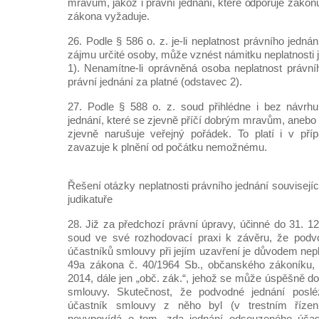
mravům, jakož i právní jednání, které odporuje zákon
zákona vyžaduje.
26. Podle § 586 o. z. je-li neplatnost právního jedn
zájmu určité osoby, může vznést námitku neplatnosti 
1). Nenamítne-li oprávněná osoba neplatnost právní
právní jednání za platné (odstavec 2).
27. Podle § 588 o. z. soud přihlédne i bez návrhu
jednání, které se zjevně příčí dobrým mravům, anebo
zjevně narušuje veřejný pořádek. To platí i v pří
zavazuje k plnění od počátku nemožnému.
Řešení otázky neplatnosti právního jednání souvisejíc
judikatuře
28. Již za předchozí právní úpravy, účinné do 31. 1
soud ve své rozhodovací praxi k závěru, že podv
účastníků smlouvy při jejím uzavření je důvodem nep
49a zákona č. 40/1964 Sb., občanského zákoníku, 
2014, dále jen „obč. zák.“, jehož se může úspěšně do
smlouvy. Skutečnost, že podvodné jednání posl
účastník smlouvy z něho byl (v trestním řízení
nevypovídá o tom, zda jednání odsouzeného účas