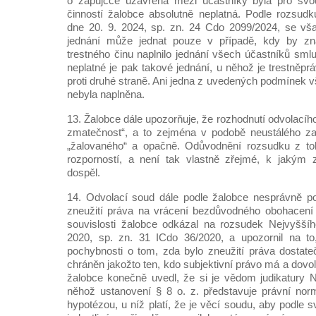
o zápůjčce uzavřená mezi účastníky byla pro svou
činností žalobce absolutně neplatná. Podle rozsud
dne 20. 9. 2024, sp. zn. 24 Cdo 2099/2024, se vša
jednání může jednat pouze v případě, kdy by zn
trestného činu naplnilo jednání všech účastníků sml
neplatné je pak takové jednání, u něhož je trestněpr
proti druhé straně. Ani jedna z uvedených podmínek 
nebyla naplněna.
13. Žalobce dále upozorňuje, že rozhodnutí odvolací
zmatečnost“, a to zejména v podobě neustálého z
„žalovaného“ a opačně. Odůvodnění rozsudku z toho
rozporností, a není tak vlastně zřejmé, k jakým
dospěl.
14. Odvolací soud dále podle žalobce nesprávně po
zneužití práva na vrácení bezdůvodného obohacení 
souvislosti žalobce odkázal na rozsudek Nejvyšší
2020, sp. zn. 31 ICdo 36/2020, a upozornil na t
pochybnosti o tom, zda bylo zneužití práva dostat
chráněn jakožto ten, kdo subjektivní právo má a dovol
žalobce konečně uvedl, že si je vědom judikatury 
něhož ustanovení § 8 o. z. představuje právní norm
hypotézou, u níž platí, že je věcí soudu, aby podle