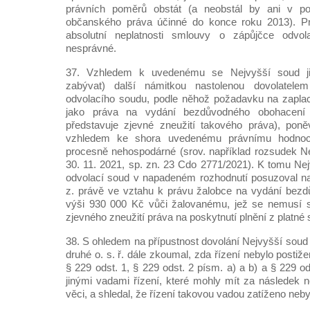
právních poměrů obstát (a neobstál by ani v p
občanského práva účinné do konce roku 2013). Pr
absolutní neplatnosti smlouvy o zápůjčce odv
nesprávné.
37. Vzhledem k uvedenému se Nejvyšší soud ji
zabývat) další námitkou nastolenou dovolatelem
odvolacího soudu, podle něhož požadavku na zapla
jako práva na vydání bezdůvodného obohacení 
představuje zjevné zneužití takového práva), poně
vzhledem ke shora uvedenému právnímu hodnoc
procesně nehospodárné (srov. například rozsudek N
30. 11. 2021, sp. zn. 23 Cdo 2771/2021). K tomu Nej
odvolací soud v napadeném rozhodnutí posuzoval na
z. právě ve vztahu k právu žalobce na vydání bez
výši 930 000 Kč vůči žalovanému, jež se nemusí 
zjevného zneužití práva na poskytnutí plnění z platné
38. S ohledem na přípustnost dovolání Nejvyšší soud 
druhé o. s. ř. dále zkoumal, zda řízení nebylo post
§ 229 odst. 1, § 229 odst. 2 písm. a) a b) a § 229 ods
jinými vadami řízení, které mohly mít za následek 
věci, a shledal, že řízení takovou vadou zatíženo neby