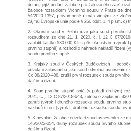
dotaci, jejíž podání žalobce pro žalovaného zajišťoval 
žalobce rozsudkem Vrchního soudu v Praze ze dne 1
54/2020-1397, pravomocně uznán vinným ze zločin
zájmů Evropské unie podle § 260 odst. 1, 4 písm. c) t
2. Okresní soud v Pelhřimově jako soud prvního st
rozsudkem ze dne 21. 1. 2020, č. j. 12 C 87/2018-
zaplatit částku 930 000 Kč s příslušenstvím (výrok 
prvního stupně) a rozhodl o náhradě nákladů řízení (v
soudu prvního stupně.
3. Krajský soud v Českých Budějovicích – pobočk
odvolání žalovaného jako soud odvolací usnesením ze 
Co 88/2020-488, zrušil první rozsudek soudu prvního 
dalšímu řízení.
4. Soud prvního stupně poté (v pořadí druhým) ro
2021, č. j. 12 C 87/2018-943, žalobu o zaplacení 930
zamítl (výrok I druhého rozsudku soudu prvního stup
nákladů řízení (výrok II druhého rozsudku soudu první
5. K odvolání žalobce odvolací soud usnesením ze dne 
146/2022-994, druhý rozsudek soudu prvního stupně z
dalšímu řízení.