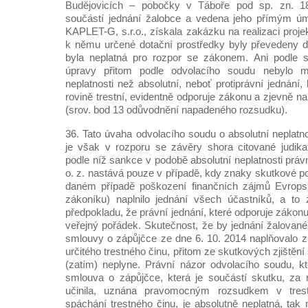
Budějovicích – pobočky v Táboře pod sp. zn. 18 
součástí jednání žalobce a vedena jeho přímým ú
KAPLET-G, s.r.o., získala zakázku na realizaci proj
k němu určené dotační prostředky byly převedeny do 
byla neplatná pro rozpor se zákonem. Ani podle 
úpravy přitom podle odvolacího soudu nebylo 
neplatnosti než absolutní, neboť protiprávní jednání,
rovině trestní, evidentně odporuje zákonu a zjevně na
(srov. bod 13 odůvodnění napadeného rozsudku).
36. Tato úvaha odvolacího soudu o absolutní neplatn
je však v rozporu se závěry shora citované judika
podle níž sankce v podobě absolutní neplatnosti práv
o. z. nastává pouze v případě, kdy znaky skutkové po
daném případě poškození finančních zájmů Evropsk
zákoníku) naplnilo jednání všech účastníků, a to
předpokladu, že právní jednání, které odporuje zákonu
veřejný pořádek. Skutečnost, že by jednání žalované
smlouvy o zápůjčce ze dne 6. 10. 2014 naplňovalo 
určitého trestného činu, přitom ze skutkových zjištěn
(zatím) neplyne. Právní názor odvolacího soudu, k
smlouva o zápůjčce, která je součástí skutku, za n
učinila, uznána pravomocným rozsudkem v tres
spáchání trestného činu, je absolutně neplatná, t