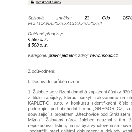
vytisknout článek
Spisová značka:
23 Cdo 267/2
ECLI:CZ:NS:2025:23.CDO.267.2025.1
Dotčené předpisy:
§ 586 o. z.
§ 588 o. z.
Kategorie:
právní jednání
; zdroj:
www.nsoud.cz
Z odůvodnění:
I. Dosavadní průběh řízení
1. Žalobce se v řízení domáhá zaplacení částky 930 
z titulu zápůjčky, kterou poskytl žalovanému na úh
KAPLET-G, s.r.o. v konkursu (identifikační číslo
podnikající pod obchodní firmou „GREGOR CZ, s.r.
související s projektem „Útěchovice pod Strážištěm
Mlýna'“. Žalovaný nárok žalobce neuznal s tím, 
nepožadoval, listinu, na níž byla vyhotovena smlouv
„podstrčil“ mezi dalšími dokumenty a doklady vzta