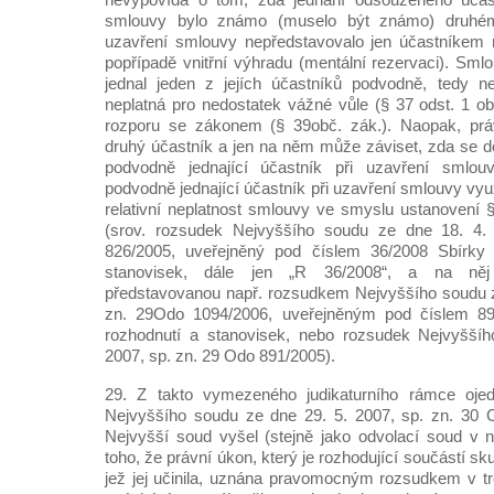
smlouvy bylo známo (muselo být známo) druhém
uzavření smlouvy nepředstavovalo jen účastníkem 
popřípadě vnitřní výhradu (mentální rezervaci). Smlo
jednal jeden z jejích účastníků podvodně, tedy 
neplatná pro nedostatek vážné vůle (§ 37 odst. 1 o
rozporu se zákonem (§ 39obč. zák.). Naopak, pr
druhý účastník a jen na něm může záviset, zda se do
podvodně jednající účastník při uzavření smlou
podvodně jednající účastník při uzavření smlouvy využi
relativní neplatnost smlouvy ve smyslu ustanovení 
(srov. rozsudek Nejvyššího soudu ze dne 18. 4.
826/2005, uveřejněný pod číslem 36/2008 Sbírky 
stanovisek, dále jen „R 36/2008“, a na něj n
představovanou např. rozsudkem Nejvyššího soudu z
zn. 29Odo 1094/2006, uveřejněným pod číslem 89
rozhodnutí a stanovisek, nebo rozsudek Nejvyšší
2007, sp. zn. 29 Odo 891/2005).
29. Z takto vymezeného judikaturního rámce ojed
Nejvyššího soudu ze dne 29. 5. 2007, sp. zn. 30
Nejvyšší soud vyšel (stejně jako odvolací soud v
toho, že právní úkon, který je rozhodující součástí sk
jež jej učinila, uznána pravomocným rozsudkem v tr