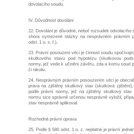
dovolacího soudu.
IV. Důvodnost dovolání
22. Dovolání je důvodné, neboť rozsudek odvolacího 
shora vymezené otázky na nesprávném právním p
odst. 1 o. s. ř.).
23. Právní posouzení věci je činnost soudu spočívajíc
skutkového stavu pod hypotézu (skutkovou podst
normy, jež vede k učinění závěru, zda a komu soud p
či nikoliv.
24. Nesprávným právním posouzením věci je obecně 
práva na zjištěný skutkový stav (skutková zjištění), 
podle právní normy, jež na zjištěný skutkový stav
normu sice správně určenou nesprávně vyložil, přípa
stav nesprávně aplikoval.
Rozhodná právní úprava
25. Podle § 580 odst. 1 o. z. neplatné je právní jedná