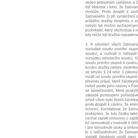
veden jednotným záměrem a že
být vědoma i toho, že žalova
nemůže. Proto dospěl k závěr
žalovaného 3) při vynaložení 
průběhu dražby nesplnila a an
nebylo tak možno vycházet jen f
podnikatel, který obchoduje s 
kdy může být dražba napadena, 
3. K odvolání všech žalovan
rozsudek soudu prvního stupně
soudu), a rozhodl o náhradě 
rozsudku odvolacího soudu). O
soudu prvního stupně k závěru,
konání dražby nebyla vlastník
ve smyslu § 24 odst. 3 zákona
rozdíl od soudu prvního stupně
převodu práva, které žalobkyně
neboť podle jeho názoru v říz
se společnostmi, které poskyt
základě postoupení pohledávky
jehož cílem bylo zbavit žalobky
proto dospěl k závěru, že sml
lichevní. Konstatoval, že žalo
prokázáno, že tuto částku také 
nechal zajistit smlouvou o zaji
Kč nemovitostí v hodnotě 6 000
i pro dohodnuté úroky a smluv
to s odůvodněním, že žalovan
vyplatit žalobkyni rozdíl mez