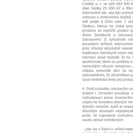
Credito a. s. ve výši 484 000
dále částky 25 000 Kč a třik
dobrovolné tak, aby tyto pohle
smlouvy o dobrovolné dražbě n
měl podle § 2044 odst. 2 obč
částkou, kterou by získal pro
prodána za nejnižší podání (j
dluhu žalobkyně a žalovaný
žalovaného 3) vyhodnotil o
provedení veřejné dobrovolné
práv, shledal absolutně neplat
legitimace žalobkyně nelze nep
odvolací soud nezjistil, že b
společností, které se podílely n
nemovitých věcech neváznou zás
získala nemovité věci za nej
odůvodněním, že předmětem pod
soud neshledal tento její postu
4. Proti rozsudku odvolacího s
bodem I. Dovolání považuje za
rozhodovací praxe dovolacího
vztahu ke korektivu dobrých mra
dobrým mravům, tudíž je neplat
důvodům absolutní neplatnost
proto, že napadené rozhodnut
soudu dosud neřešených:
- „zda lze v řízení o určení ne