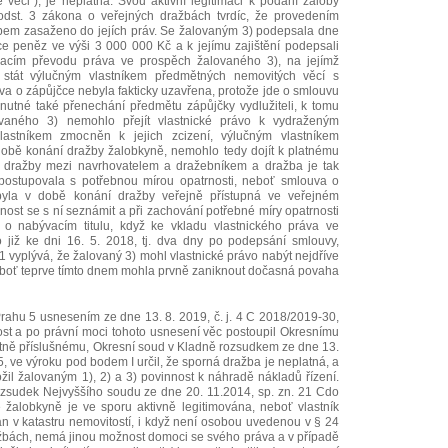
věci“), je neplatná. Svou aktivní legitimaci k podání žaloby
odst. 3 zákona o veřejných dražbách tvrdíc, že provedením
bem zasaženo do jejích práv. Se žalovaným 3) podepsala dne
e peněz ve výši 3 000 000 Kč a k jejímu zajištění podepsali
vacím převodu práva ve prospěch žalovaného 3), na jejímž
stát výlučným vlastníkem předmětných nemovitých věcí s
a o zápůjčce nebyla fakticky uzavřena, protože jde o smlouvu
 nutné také přenechání předmětu zápůjčky vydlužiteli, k tomu
vaného 3) nemohlo přejít vlastnické právo k vydraženým
astníkem zmocněn k jejich zcizení, výlučným vlastníkem
době konání dražby žalobkyně, nemohlo tedy dojít k platnému
 dražby mezi navrhovatelem a dražebníkem a dražba je tak
postupovala s potřebnou mírou opatrnosti, neboť smlouva o
byla v době konání dražby veřejně přístupná ve veřejném
nost se s ní seznámit a při zachování potřebné míry opatrnosti
o nabývacím titulu, když ke vkladu vlastnického práva ve
 již ke dni 16. 5. 2018, tj. dva dny po podepsání smlouvy,
. 1 vyplývá, že žalovaný 3) mohl vlastnické právo nabýt nejdříve
neboť teprve tímto dnem mohla prvně zaniknout dočasná povaha
rahu 5 usnesením ze dne 13. 8. 2019, č. j. 4 C 2018/2019-30,
nost a po právní moci tohoto usnesení věc postoupil Okresnímu
tně příslušnému, Okresní soud v Kladně rozsudkem ze dne 13.
5, ve výroku pod bodem I určil, že sporná dražba je neplatná, a
ložil žalovaným 1), 2) a 3) povinnost k náhradě nákladů řízení.
zsudek Nejvyššího soudu ze dne 20. 11.2014, sp. zn. 21 Cdo
 žalobkyně je ve sporu aktivně legitimována, neboť vlastník
án v katastru nemovitostí, i když není osobou uvedenou v § 24
ažbách, nemá jinou možnost domoci se svého práva a v případě