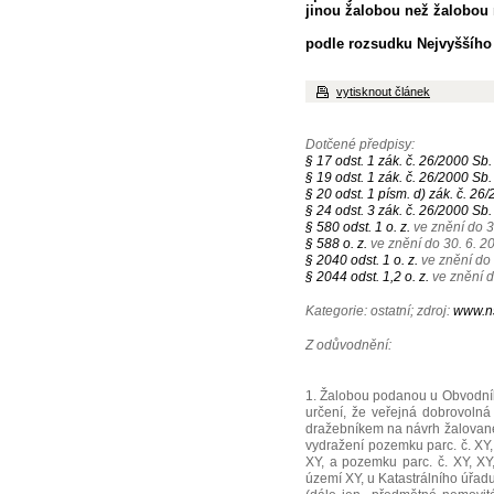
jinou žalobou než žalobou n
podle rozsudku Nejvyššího 
vytisknout článek
Dotčené předpisy:
§ 17 odst. 1 zák. č. 26/2000 Sb.
§ 19 odst. 1 zák. č. 26/2000 Sb.
§ 20 odst. 1 písm. d) zák. č. 26
§ 24 odst. 3 zák. č. 26/2000 Sb.
§ 580 odst. 1 o. z.
ve znění do 3
§ 588 o. z.
ve znění do 30. 6. 2
§ 2040 odst. 1 o. z.
ve znění do 
§ 2044 odst. 1,2 o. z.
ve znění d
Kategorie: ostatní; zdroj:
www.n
Z odůvodnění:
1. Žalobou podanou u Obvodní
určení, že veřejná dobrovoln
dražebníkem na návrh žalovaného
vydražení pozemku parc. č. XY, 
XY, a pozemku parc. č. XY, XY,
území XY, u Katastrálního úřadu