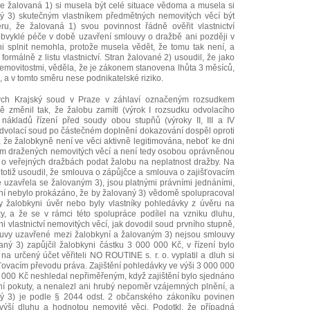
 žalovaná 1) si musela být celé situace vědoma a musela si
ný 3) skutečným vlastníkem předmětných nemovitých věcí být
u, že žalovaná 1) svou povinnost řádně ověřit vlastnictví
obvyklé péče v době uzavření smlouvy o dražbě ani později v
i splnit nemohla, protože musela vědět, že tomu tak není, a
ormálně z listu vlastnictví. Stran žalované 2) usoudil, že jako
nemovitostmi, věděla, že je zákonem stanovena lhůta 3 měsíců,
a v tomto směru nese podnikatelské riziko.
ých Krajský soud v Praze v záhlaví označeným rozsudkem
 změnil tak, že žalobu zamítl (výrok I rozsudku odvolacího
nákladů řízení před soudy obou stupňů (výroky II, III a IV
dvolací soud po částečném doplnění dokazování dospěl oproti
 že žalobkyně není ve věci aktivně legitimována, neboť ke dni
em dražených nemovitých věcí a není tedy osobou oprávněnou
 o veřejných dražbách podat žalobu na neplatnost dražby. Na
 totiž usoudil, že smlouva o zápůjčce a smlouva o zajišťovacím
 uzavřela se žalovaným 3), jsou platnými právními jednáními,
ení nebylo prokázáno, že by žalovaný 3) vědomě spolupracoval
ly žalobkyni úvěr nebo byly vlastníky pohledávky z úvěru na
, a že se v rámci této spolupráce podílel na vzniku dluhu,
ni vlastnictví nemovitých věcí, jak dovodil soud prvního stupně,
ouvy uzavřené mezi žalobkyní a žalovaným 3) nejsou smlouvy
vaný 3) zapůjčil žalobkyni částku 3 000 000 Kč, v řízení bylo
na určený účet věřiteli NO ROUTINE s. r. o. vyplatil a dluh si
šťovacím převodu práva. Zajištění pohledávky ve výši 3 000 000
 000 Kč neshledal nepřiměřeným, když zajištění bylo sjednáno
ní pokuty, a nenalezl ani hrubý nepoměr vzájemných plnění, a
ý 3) je podle § 2044 odst. 2 občanského zákoníku povinen
i výší dluhu a hodnotou nemovité věci. Podotkl, že případná