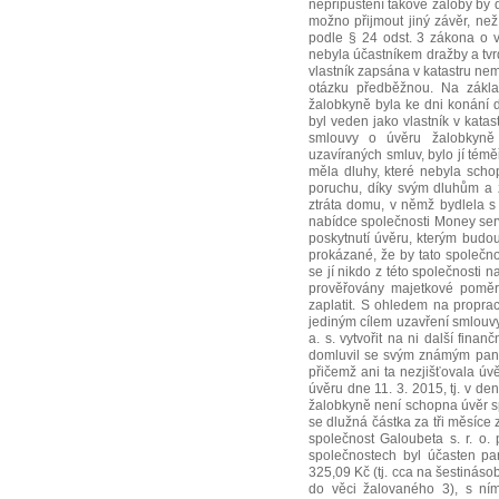
nepřipuštění takové žaloby by d
možno přijmout jiný závěr, ne
podle § 24 odst. 3 zákona o v
nebyla účastníkem dražby a tvrd
vlastník zapsána v katastru nem
otázku předběžnou. Na zákl
žalobkyně byla ke dni konání d
byl veden jako vlastník v katas
smlouvy o úvěru žalobkyně 
uzavíraných smluv, bylo jí témě
měla dluhy, které nebyla schop
poruchu, díky svým dluhům a z
ztráta domu, v němž bydlela s 
nabídce společnosti Money servi
poskytnutí úvěru, kterým budou
prokázané, že by tato společno
se jí nikdo z této společnosti 
prověřovány majetkové poměry
zaplatit. S ohledem na propra
jediným cílem uzavření smlouvy
a. s. vytvořit na ni další finan
domluvil se svým známým panem
přičemž ani ta nezjišťovala úv
úvěru dne 11. 3. 2015, tj. v den
žalobkyně není schopna úvěr sp
se dlužná částka za tři měsíce
společnost Galoubeta s. r. o.
společnostech byl účasten pa
325,09 Kč (tj. cca na šestinásob
do věci žalovaného 3), s ní