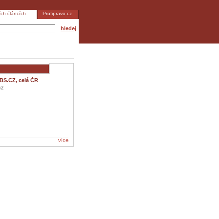
ích článcích
Profipravo.cz
hledej
BS.CZ, celá ČR
cz
více