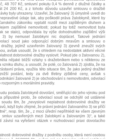
 Kč, 48 707 Kč, smluvní pokutu 0,4 % denně z dlužné částky a
rát 24 200 Kč, a z tohoto důvodu uzavřel smlouvu o dražbě
dávky byly uhrazeny. Uzavřel, že žalovaný 3) úmyslně uvedl do
epravdivé údaje tak, aby poškodil práva žalobkyně, které by
anského zákoníku vyplatit rozdíl mezi zajištěným dluhem a
dejem zajištěné nemovitosti; pokud by totiž nemovitost byla
ak se stalo), odpovídala by výše dohodnutého zajištění výši
 3) by nemusel žalobkyni nic doplácet. Takové jednání
dvolací soud jako odporující dobrým mravům a smlouvu o
 dražby, jejímž uzavřením žalovaný 3) zjevně zneužil svých
nou, avšak usoudil, že s ohledem na nedostatek aktivní věcné
latnost dobrovolné dražby vyslovit. Pokud jde o žalovanou 2),
y měla nějaké bližší vztahy s dražebníkem nebo s některou ze
a vzniku dluhu, a usoudil, že poté, co žalovaná 2) zjistila, že na
tavní práva, využila této situace tím, že jako jediný dražitel
nižší podání, tedy za dvě třetiny zjištěné ceny, avšak s
nikání žalované 2) je obchodování s nemovitostmi, odvolací
p rozporným s morálními pravidly.
oudu podala žalobkyně dovolání, směřující do jeho výroku pod
 přípustné proto, že odvolací soud se odchýlil od ustálené
 soudu tím, že „nevyslovil neplatnost dobrovolné dražby ve
vů, když bylo zřejmé, že právní jednání žalovaného 3) se příčí
né“, resp. tím, že „ z moci úřední nepřihlédl ke všem zjevným
i smluv uzavřených mezi žalobkyní a žalovaným 3)“, a také
í závisí na vyřešení otázek v rozhodovací praxi dovolacího
platnosti dobrovolné dražby z podnětu osoby, která není osobou