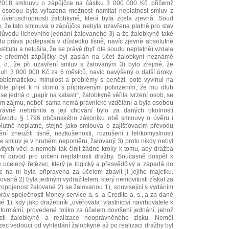
 2018 smlouvu o zápůjčce na částku 3 000 000 Kč, přičemž
 osobou byla vyřazena možnost namítat neplatnost smluv z
úvěruschopnosti žalobkyně, která byla zcela zjevná. Soud
, že tato smlouva o zápůjčce nebyla uzavřena platně pro stav
 důvodu lichevního jednání žalovaného 3) a že žalobkyně také
u práva podepsala v důsledku tísně, navíc zjevně absolutně
titutu a netušila, že se právě (byť dle soudu neplatně) vzdala
, že předmět zápůjčky byl zaslán na účet žalobkyni neznámé
 o., že při uzavření smluv s žalovaným 3) bylo zřejmé, že
luh 3 000 000 Kč za 6 měsíců, navíc navýšený o další úroky.
oblematickou minulost a problémy s penězi, poté vyvinul na
náhle přijel k ní domů s připraveným potvrzením, že mu dluh
se jedná o „papír na katastr“, žalobkyně věřila tvrzení osob, se
jejím zájmu, neboť sama nemá právnické vzdělání a byla osobou
právně nebránila a její chování bylo za daných okolností
 důvodu § 1796 občanského zákoníku obě smlouvy o úvěru i
lutně neplatné, stejně jako smlouva o zajišťovacím převodu
ní zneužili tísně, nezkušenosti, rozrušení i lehkomyslnosti
e smluv je v hrubém nepoměru, žalovaný 3) proto nikdy nebyl
tých věcí a nemohl tak činit žádné kroky k tomu, aby dražba
vní důvod pro určení neplatnosti dražby. Současně dospěl k
e ucelený řetězec, který je logický a přesvědčivý a zapadá do
 na ni byla připravena za účelem zbavit ji jejího majetku.
vaná 2) byla jediným vydražitelem, který nemovitosti získal za
ropojenost žalované 2) se žalovanou 1), související s vydáním
ráv společnosti Money service a. s. a Credito a. s., a za dané
é 1), kdy jako dražebník „ověřovala“ vlastnictví navrhovatele k
 formální, provedené toliko za účelem dovršení jednání, jehož
ostí žalobkyně a realizace neoprávněného zisku. Neměl
ězec vedoucí od vyhledání žalobkyně až po realizaci dražby byl