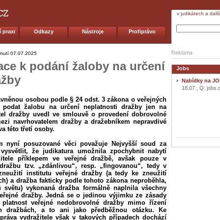
v judikátech a dalš
 praxi
Odkazy
Nástroje
Profiprávo
Reklama
nutí
07.07.2025
mace k podání žaloby na určení
Jobs
ažby
Nabídky na JO
18.07., Q: jobs.
právněnou osobou podle § 24 odst. 3 zákona o veřejných
 podat žalobu na určení neplatnosti dražby jen na
tel dražby uvedl ve smlouvě o provedení dobrovolné
mezi navrhovatelem dražby a dražebníkem nepravdivé
a této třetí osoby.
m nyní posuzované věci považuje Nejvyšší soud za
vysvětlit, že judikatura umožnila zpochybnit nabytí
žitele příklepem ve veřejné dražbě, avšak pouze v
dražbu tzv. „zdánlivou“, resp. „fingovanou“, tedy v
neužití institutu veřejné dražby (a tedy ke zneužití
h) a dražba fakticky podle tohoto zákona neproběhla,
u světu) vykonaná dražba formálně naplnila všechny
řejné dražby. Jedná se o jedinou výjimku ze zásady
platnost veřejné nedobrovolné dražby mimo řízení
h dražbách, a to ani jako předběžnou otázku. Ke
práva vydražitele však v takových případech dochází