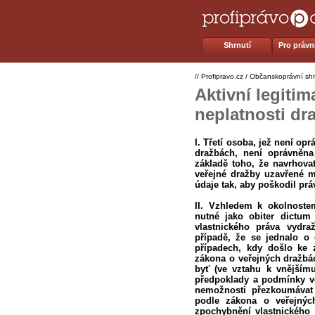
Shrnutí
Pro právní
//
Profipravo.cz
/
Občanskoprávní shr
Aktivní legiti
neplatnosti dr
I. Třetí osoba, jež není o
dražbách, není oprávněna
základě toho, že navrhova
veřejné dražby uzavřené 
údaje tak, aby poškodil práv
II. Vzhledem k okolnoste
nutné jako obiter dictum 
vlastnického práva vydra
případě, že se jednalo o 
případech, kdy došlo ke z
zákona o veřejných dražbác
byť (ve vztahu k vnějším
předpoklady a podmínky ve
nemožnosti přezkoumávat 
podle zákona o veřejnýc
zpochybnění vlastnického 