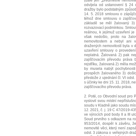
(dále jen „předmětné nemovité 
odvíjela od ustanovení § 24 
dražby bylo podstatným způso
14. 5. 2018 smlouvu o zápůjčc
téhož dne smlouvu o zajišťo
základě se měl žalovaný 3) 
rozvazovací podmínkou. Smlouv
reálnou, k jejímuž uzavření je
však nedošlo, proto na žalo
nemovitostem a nebyl ani vl
dražených nemovitostí byla v 
uzavření smlouvy o provedení
neplatná. Žalovaná 2) pak ne
zajišťovacím převodu práva 
rejstříku, žalovaná 2) měla mož
by musela nabýt pochybnosti 
prospěch žalovaného 3) došlo
přestože z ujednání čl. VI odst
s účinky ke dni 15. 11. 2018, 
zajišťovacího převodu práva.
2. Poté, co Obvodní soud pro P
vyslovil svou místní nepřísluš
soudu v Kladně jako soudu mís
12. 2021, č. j. 19 C 47/2019-43
ve výrocích pod body II a III u
Soud prvního s odkazem na ro
953/2014, dospěl k závěru, že
nemovité věci, který není zaps
odst. 3 zákona o veřejných dr