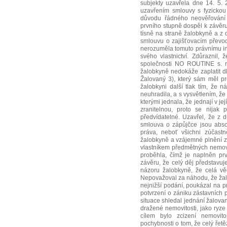
subjekty uzavřela dne 14. 5.
uzavřením smlouvy s fyzickou
důvodu řádného neověřování 
prvního stupně dospěl k závěru
tísně na straně žalobkyně a z
smlouvu o zajišťovacím převod
nerozuměla tomuto právnímu ins
svého vlastnictví. Zdůraznil
společnosti NO ROUTINE s. r.
žalobkyně nedokáže zaplatit d
Žalovaný 3), který sám měl pr
žalobkyni další tlak tím, že 
neuhradila, a s vysvětlením, že 
kterými jednala, že jednají v 
zranitelnou, proto se nijak 
předvídatelné. Uzavřel, že z
smlouva o zápůjčce jsou abso
práva, neboť všichni zúčastně
žalobkyně a vzájemné plnění z
vlastníkem předmětných nemovi
proběhla, čímž je naplněn pr
závěru, že celý děj představuj
názoru žalobkyně, že celá věc
Nepovažoval za náhodu, že žalo
nejnižší podání, poukázal na p
potvrzení o zániku zástavních p
situace shledal jednání žalovan
dražené nemovitosti, jako ryze
cílem bylo zcizení nemovit
pochybnosti o tom, že celý řet