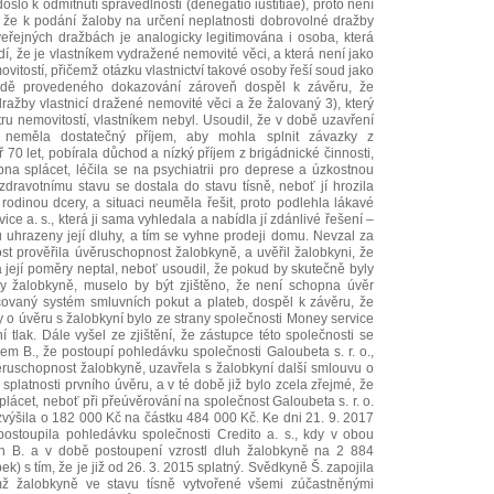
ošlo k odmítnutí spravedlnosti (denegatio iustitiae), proto není
ž že k podání žaloby na určení neplatnosti dobrovolné dražby
eřejných dražbách je analogicky legitimována i osoba, která
í, že je vlastníkem vydražené nemovité věci, a která není jako
ovitostí, přičemž otázku vlastnictví takové osoby řeší soud jako
adě provedeného dokazování zároveň dospěl k závěru, že
ražby vlastnicí dražené nemovité věci a že žalovaný 3), který
tru nemovitostí, vlastníkem nebyl. Usoudil, že v době uzavření
neměla dostatečný příjem, aby mohla splnit závazky z
ř 70 let, pobírala důchod a nízký příjem z brigádnické činnosti,
na splácet, léčila se na psychiatrii pro deprese a úzkostnou
dravotnímu stavu se dostala do stavu tísně, neboť jí hrozila
rodinou dcery, a situaci neuměla řešit, proto podlehla lákavé
ce a. s., která ji sama vyhledala a nabídla jí zdánlivé řešení –
 uhrazeny její dluhy, a tím se vyhne prodeji domu. Nevzal za
st prověřila úvěruschopnost žalobkyně, a uvěřil žalobkyni, že
na její poměry neptal, neboť usoudil, že pokud by skutečně byly
 žalobkyně, muselo by být zjištěno, že není schopna úvěr
covaný systém smluvních pokut a plateb, dospěl k závěru, že
 o úvěru s žalobkyní bylo ze strany společnosti Money service
ční tlak. Dále vyšel ze zjištění, že zástupce této společnosti se
 B., že postoupí pohledávku společnosti Galoubeta s. r. o.,
ěruschopnost žalobkyně, uzavřela s žalobkyní další smlouvu o
 splatnosti prvního úvěru, a v té době již bylo zcela zřejmé, že
lácet, neboť při přeúvěrování na společnost Galoubeta s. r. o.
 zvýšila o 182 000 Kč na částku 484 000 Kč. Ke dni 21. 9. 2017
 postoupila pohledávku společnosti Credito a. s., kdy v obou
n B. a v době postoupení vzrostl dluh žalobkyně na 2 884
ek) s tím, že je již od 26. 3. 2015 splatný. Svědkyně Š. zapojila
mž žalobkyně ve stavu tísně vytvořené všemi zúčastněnými