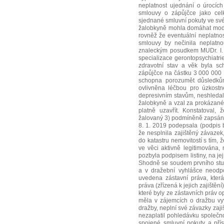
neplatnost ujednání o úrocí
smlouvy o zápůjčce jako cel
sjednané smluvní pokuty ve sv
žalobkyně mohla domáhat mode
rovněž že eventuální neplatnos
smlouvy by nečinila neplatn
znaleckým posudkem MUDr. I. D
specializace gerontopsychiatri
zdravotní stav a věk byla s
zápůjčce na částku 3 000 000 
schopna porozumět důsledkům
ovlivněna léčbou pro úzkostn
depresivním stavům, neshledal
žalobkyně a vzal za prokázané
platně uzavřít. Konstatoval,
žalovaný 3) podmíněně zapsán j
8. 1. 2019 podepsala (podpis 
že nesplnila zajištěný závaze
do katastru nemovitostí s tím, 
ve věci aktivně legitimována
pozbyla podpisem listiny, na j
Shodně se soudem prvního stup
a v dražební vyhlášce neodp
uvedena zástavní práva, která
práva (zřízená k jejich zajiště
které byly ze zástavních práv 
měla v zájemcích o dražbu vyv
dražby, neplní své závazky zaj
nezaplatil pohledávku společno
spojené smluvní pokuty a přís