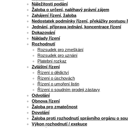
Náležitosti podání
Žaloba o určení, naléhavý právní zájem
Zahájení řízení, žaloba
Nedostatek podmínky řízení, překážky postupu ř
Jednání, příprava jednání, koncentrace řízení
Dokazování
Náklady řízení
Rozhodnutí
Rozsudek pro zmeškání
Rozsudek pro uznání
Platební rozkaz
Zvláštní řízení
Řízení o dědictví
Řízení o úschovách
Řízení o umoření listin
Řízení o soudním prodeji zástavy
Odvolání
Obnova řízení
Žaloba pro zmatečnost
Dovolání
Žaloba proti rozhodnutí správního orgánu o s
Výkon rozhodnutí / exekuce